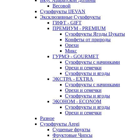
Вкус Араратской Долины
Весовой
Сухофрукты IJEVAN
Эксклюзивные Сухофрукты
ГИФТ - GIFT
ПРЕМИУМ - PREMIUM
Сухофрукты Ягоды Цукаты
Конфеты от природы
Орехи
Микс
ГУРМЭ - GOURMET
Сухофрукты с начинками
Орехи и семечки
Сухофрукты и ягоды
ЭКСТРА - EXTRA
Сухофрукты с начинками
Орехи и семечки
Сухофрукты и ягоды
ЭКОНОМ - ECONOM
Сухофрукты и ягоды
Орехи и семечки
Разное
Сухофрукты Aregi
Сушеные фрукты
Фруктовые Чипсы