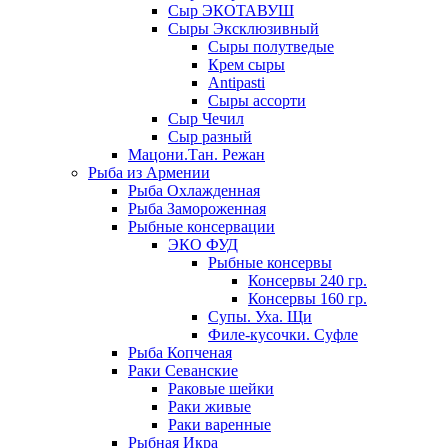
Сыр ЭКОТАВУШ
Сыры Эксклюзивный
Сыры полутведые
Крем сыры
Antipasti
Сыры ассорти
Сыр Чечил
Сыр разный
Мацони.Тан. Режан
Рыба из Армении
Рыба Охлажденная
Рыба Замороженная
Рыбные консервации
ЭКО ФУД
Рыбные консервы
Консервы 240 гр.
Консервы 160 гр.
Супы. Уха. Щи
Филе-кусочки. Суфле
Рыба Копченая
Раки Севанские
Раковые шейки
Раки живые
Раки варенные
Рыбная Икра