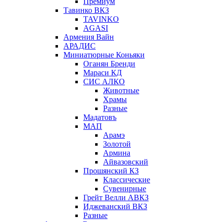
Премиум
Тавинко ВКЗ
TAVINKO
AGASI
Армения Вайн
АРАДИС
Миниатюрные Коньяки
Оганян Бренди
Мараси КД
СИС АЛКО
Животные
Храмы
Разные
Мадатовъ
МАП
Арамэ
Золотой
Армина
Айвазовский
Прошянский КЗ
Классические
Сувенирные
Грейт Велли АВКЗ
Иджеванский ВКЗ
Разные