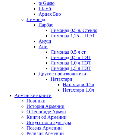
te Gusto
Шамб
Арцах Био
Лимонад
Дарбас
Лимонад 0,5 л. Стекло
Лимонад 1,25 л. ПЭТ
Ануш
Ани
Лимонад 0,5 л ст
Лимонад 0,5 л ПЭТ
Лимонад 1,0 л ПЭТ
Лимонад 1,5 л ПЭТ
Другие производители
Натахтари
Натахтари 0,5л
Натахтари 1,0л
Армянские книги
Новинки
История Армении
О Геноциде Армян
Книги об Армении
Иcкусство и культура
Поэзия Армении
Религия Армении