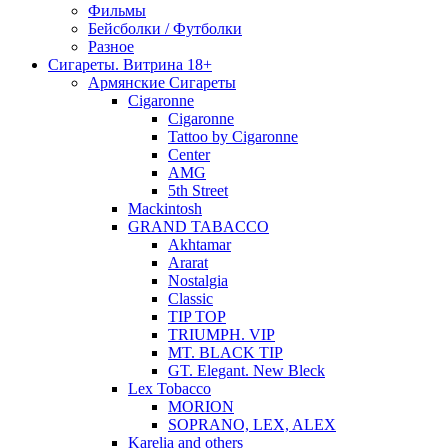
Фильмы
Бейсболки / Футболки
Разное
Сигареты. Витрина 18+
Армянские Сигареты
Cigaronne
Cigaronne
Tattoo by Cigaronne
Center
AMG
5th Street
Mackintosh
GRAND TABACCO
Akhtamar
Ararat
Nostalgia
Classic
TIP TOP
TRIUMPH. VIP
MT. BLACK TIP
GT. Elegant. New Bleck
Lex Tobacco
MORION
SOPRANO, LEX, ALEX
Karelia and others