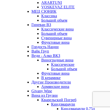
ARARTUNI
VOSKEVAZ ELITE
МЕЦ СЮНИК
Классика
Большой объем
Гиневан ВЗ
Классические вина
Большой объем
Сувенирные вина
Фруктовые вина
Гордость Нации
Вайк Груп
Веди - Алко ВКЗ
Виноградные вина
Классические
Большой объем
Фруктовые вина
В керамике
Другие Производители
Армянские вина
Givany Wine
Вина из Грузии
Кварельский Погреб
Киндзмараули
Киндзмараули 0,75л