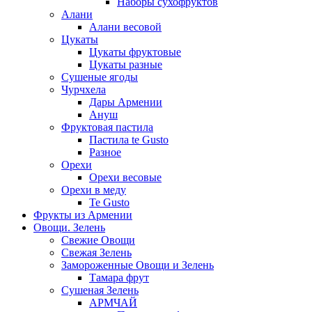
Наборы сухофруктов
Алани
Алани весовой
Цукаты
Цукаты фруктовые
Цукаты разные
Сушеные ягоды
Чурчхела
Дары Армении
Ануш
Фруктовая пастила
Пастила te Gusto
Разное
Орехи
Орехи весовые
Орехи в меду
Te Gusto
Фрукты из Армении
Овощи. Зелень
Свежие Овощи
Свежая Зелень
Замороженные Овощи и Зелень
Тамара фрут
Сушеная Зелень
АРМЧАЙ