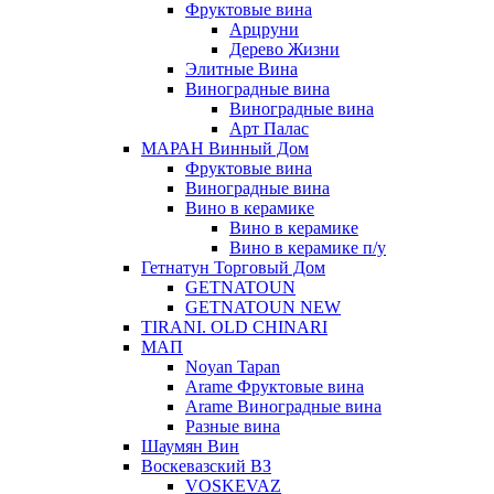
Фруктовые вина
Арцруни
Дерево Жизни
Элитные Вина
Виноградные вина
Виноградные вина
Арт Палас
МАРАН Винный Дом
Фруктовые вина
Виноградные вина
Вино в керамике
Вино в керамике
Вино в керамике п/у
Гетнатун Торговый Дом
GETNATOUN
GETNATOUN NEW
TIRANI. OLD CHINARI
МАП
Noyan Tapan
Arame Фруктовые вина
Arame Виноградные вина
Разные вина
Шаумян Вин
Воскевазский ВЗ
VOSKEVAZ