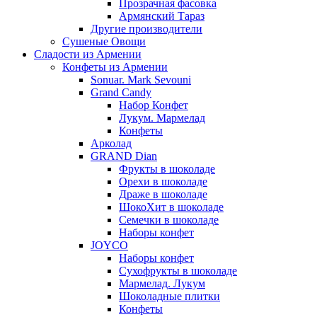
Прозрачная фасовка
Армянский Тараз
Другие производители
Сушеные Овощи
Сладости из Армении
Конфеты из Армении
Sonuar. Mark Sevouni
Grand Candy
Набор Конфет
Лукум. Мармелад
Конфеты
Арколад
GRAND Dian
Фрукты в шоколаде
Орехи в шоколаде
Драже в шоколаде
ШокоХит в шоколаде
Семечки в шоколаде
Наборы конфет
JOYCO
Наборы конфет
Сухофрукты в шоколаде
Мармелад. Лукум
Шоколадные плитки
Конфеты