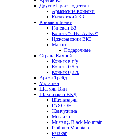
Арегак КЗ
Другие Производители
Армянские Коньяки
Кизлярский КЗ
Коньяк в Бочке
Гиневан ВЗ
Коньяк "СИС АЛКО"
Иджеванский ВКЗ
Мараси
Подарочные
Страна Камней
Коньяк в п/у
Коньяк 0,5 л.
Коньяк 0,2 л.
Аркон Трейд
Мргашен
Шаумян Вин
Шахназарян ВКД
Шахназарян
ГАЯСОН
Жемчужина
Мозаика
Mustang. Black Mountain
Platinum Mountain
Parakar