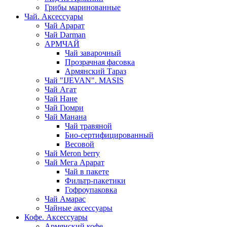
Грибы маринованные
Чай. Аксессуары
Чай Арарат
Чай Darman
АРМЧАЙ
Чай заварочный
Прозрачная фасовка
Армянский Тараз
Чай "IJEVAN". MASIS
Чай Агат
Чай Нане
Чай Гюмри
Чай Манана
Чай травяной
Био-сертифицированный
Весовой
Чай Meron berry
Чай Мега Арарат
Чай в пакете
Фильтр-пакетики
Гофроупаковка
Чай Амарас
Чайные аксессуары
Кофе. Аксессуары
Армянский кофе