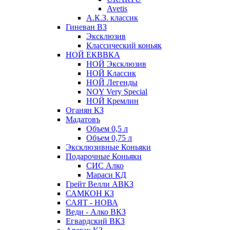
Avetis
А.К.З. классик
Гиневан ВЗ
Эксклюзив
Классический коньяк
НОЙ ЕКВВКА
НОЙ Эксклюзив
НОЙ Классик
НОЙ Легенды
NOY Very Speсial
НОЙ Кремлин
Оганян КЗ
Мадатовъ
Объем 0,5 л
Объем 0,75 л
Эксклюзивные Коньяки
Подарочные Коньяки
СИС Алко
Мараси КД
Грейт Велли АВКЗ
САМКОН КЗ
САЯТ - НОВА
Веди - Алко ВКЗ
Егвардский ВКЗ