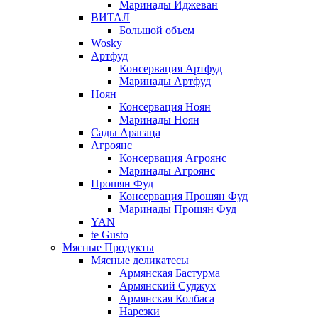
Маринады Иджеван
ВИТАЛ
Большой объем
Wosky
Артфуд
Консервация Артфуд
Маринады Артфуд
Ноян
Консервация Ноян
Маринады Ноян
Сады Арагаца
Агроянс
Консервация Агроянс
Маринады Агроянс
Прошян Фуд
Консервация Прошян Фуд
Маринады Прошян Фуд
YAN
te Gusto
Мясные Продукты
Мясные деликатесы
Армянская Бастурма
Армянский Суджух
Армянская Колбаса
Нарезки