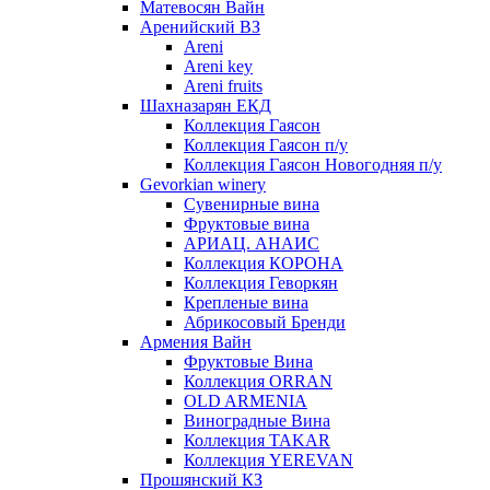
Матевосян Вайн
Аренийский ВЗ
Areni
Areni key
Areni fruits
Шахназарян ЕКД
Коллекция Гаясон
Коллекция Гаясон п/у
Коллекция Гаясон Новогодняя п/у
Gevorkian winery
Сувенирные вина
Фруктовые вина
АРИАЦ. АНАИС
Коллекция КОРОНА
Коллекция Геворкян
Крепленые вина
Абрикосовый Бренди
Армения Вайн
Фруктовые Вина
Коллекция ORRAN
OLD ARMENIA
Виноградные Вина
Коллекция TAKAR
Коллекция YEREVAN
Прошянский КЗ