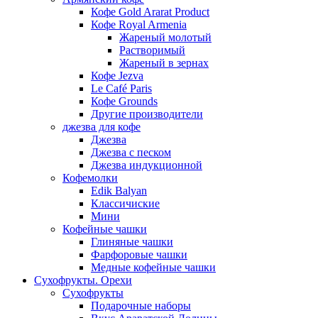
Кофе Gold Ararat Product
Кофе Royal Armenia
Жареный молотый
Растворимый
Жареный в зернах
Кофе Jezva
Le Café Paris
Кофе Grounds
Другие производители
джезва для кофе
Джезва
Джезва с песком
Джезва индукционной
Кофемолки
Edik Balyan
Классичиские
Мини
Кофейные чашки
Глиняные чашки
Фарфоровые чашки
Медные кофейные чашки
Сухофрукты. Орехи
Сухофрукты
Подарочные наборы