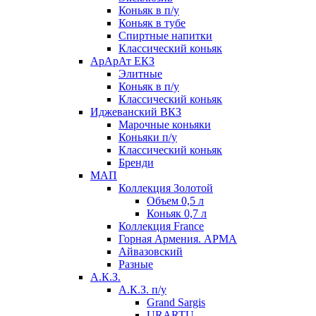
Коньяк в п/у
Коньяк в тубе
Спиртные напитки
Классический коньяк
АрАрАт ЕКЗ
Элитные
Коньяк в п/у
Классический коньяк
Иджеванский ВКЗ
Марочные коньяки
Коньяки п/у
Классический коньяк
Бренди
МАП
Коллекция Золотой
Объем 0,5 л
Коньяк 0,7 л
Коллекция France
Горная Армения. АРМА
Айвазовский
Разные
А.К.З.
А.К.З. п/у
Grand Sargis
URARTU