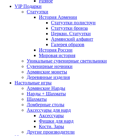
Разное
VIP Подарки
Статуэтки
История Армении
Статуэтки полистоун
Статуэтки бронза
Церкви. Статуэтки
Армянский алфавит
Галерея образов
История России
Мировая история
Уникальные сувенирные светильники
Сувенирные ночники
Армянские монеты
Деревянные изделия
Настольные игры
Армянские Нарды
Нарды + Шахматы
Шахматы
Ломберные столы
Аксессуары для нард
Аксессуары
Фишки для нард
Кости. Зары
Другие производители