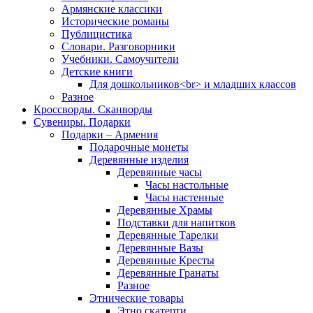
Армянские классики
Исторические романы
Публицистика
Словари. Разговорники
Учебники. Самоучители
Детские книги
Для дошкольников<br> и младших классов
Разное
Кроссворды. Сканворды
Сувениры. Подарки
Подарки – Армения
Подарочные монеты
Деревянные изделия
Деревянные часы
Часы настольные
Часы настенные
Деревянные Храмы
Подставки для напитков
Деревянные Тарелки
Деревянные Вазы
Деревянные Кресты
Деревянные Гранаты
Разное
Этнические товары
Этно скатерти