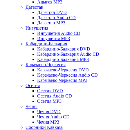
Адыгея MP3
Дагестан
Дагестан DVD
Дагестан Audio CD
Дагестан MP3
Ингушетия
Ингушетия Audio CD
Ингушетия MP3
Кабардино-Балкария
Кабардино-Балкария DVD
Кабардино-Балкария Audio CD
Кабардино-Балкария MP3
Карачаево-Черкесия
Карачаево-Черкесия DVD
Карачаево-Черкесия Audio CD
Карачаево-Черкесия MP3
Осетия
Осетия DVD
Осетия Audio CD
Осетия MP3
Чечня
Чечня DVD
Чечня Audio CD
Чечня MP3
Сборники Кавказа