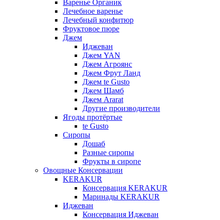
Варенье Органик
Лечебное варенье
Лечебный конфитюр
Фруктовое пюре
Джем
Иджеван
Джем YAN
Джем Агроянс
Джем Фрут Ланд
Джем te Gusto
Джем Шамб
Джем Ararat
Другие производители
Ягоды протёртые
te Gusto
Сиропы
Дошаб
Разные сиропы
Фрукты в сиропе
Овощные Консервации
KERAKUR
Консервация KERAKUR
Маринады KERAKUR
Иджеван
Консервация Иджеван