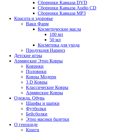
Сборники Кавказа DVD
Сборники Кавказа Audio CD
Сборники Кавказа MP3
Красота и здоровье
Ваки Фарм
Косметические масла
100 мл
50 мл
Косметика для ухода
Продукция Наринэ
Детские игры
Армянские Этно Ковры
Коврики
Половики
Ковры Модерн
3 D Ковры
Классические Ковры
Армянские Ковры
Одежда. Обувь
Шарфы и шапки
Футболки
Бейсболки
Этно масики балетки
О геноциде
Книги