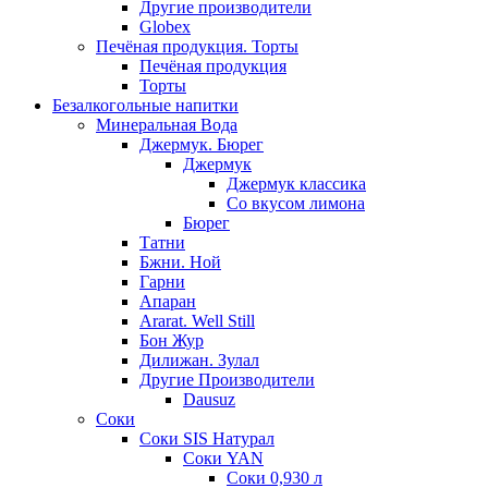
Другие производители
Globex
Печёная продукция. Торты
Печёная продукция
Торты
Безалкогольные напитки
Минеральная Вода
Джермук. Бюрег
Джермук
Джермук классика
Со вкусом лимона
Бюрег
Татни
Бжни. Ной
Гарни
Апаран
Ararat. Well Still
Бон Жур
Дилижан. Зулал
Другие Производители
Dausuz
Соки
Соки SIS Натурал
Соки YAN
Соки 0,930 л