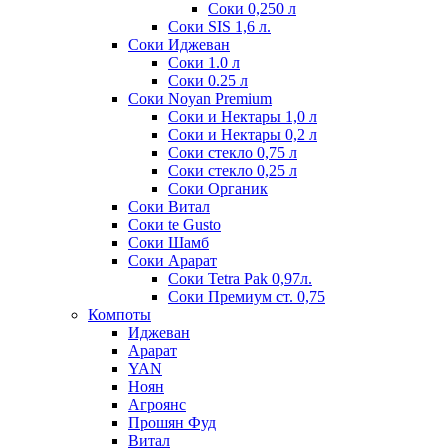
Соки 0,250 л
Соки SIS 1,6 л.
Соки Иджеван
Соки 1.0 л
Соки 0.25 л
Соки Noyan Premium
Соки и Нектары 1,0 л
Соки и Нектары 0,2 л
Соки стекло 0,75 л
Соки стекло 0,25 л
Соки Органик
Соки Витал
Соки te Gusto
Соки Шамб
Соки Арарат
Соки Tetra Pak 0,97л.
Соки Премиум ст. 0,75
Компоты
Иджеван
Арарат
YAN
Ноян
Агроянс
Прошян Фуд
Витал