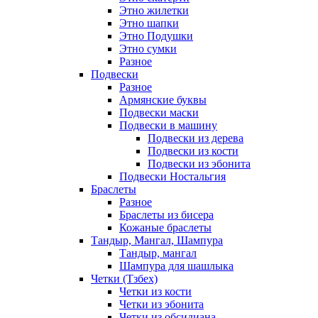
Этно жилетки
Этно шапки
Этно Подушки
Этно сумки
Разное
Подвески
Разное
Армянские буквы
Подвески маски
Подвески в машину
Подвески из дерева
Подвески из кости
Подвески из эбонита
Подвески Ностальгия
Браслеты
Разное
Браслеты из бисера
Кожаные браслеты
Тандыр, Мангал, Шампура
Тандыр, мангал
Шампура для шашлыка
Четки (Тзбех)
Четки из кости
Четки из эбонита
Четки из обсидиана