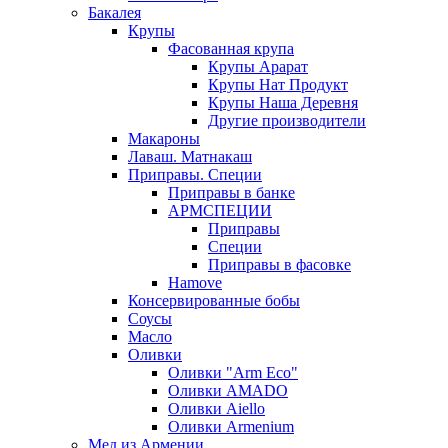
Бакалея
Крупы
Фасованная крупа
Крупы Арарат
Крупы Нат Продукт
Крупы Наша Деревня
Другие производители
Макароны
Лаваш. Матнакаш
Приправы. Специи
Приправы в банке
АРМСПЕЦИИ
Приправы
Специи
Приправы в фасовке
Hamove
Консервированные бобы
Соусы
Масло
Оливки
Оливки "Arm Eco"
Оливки AMADO
Оливки Aiello
Оливки Armenium
Мед из Армении