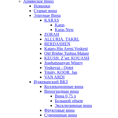
Армянское Вино
Новинки
Старые вина
Элитные Вина
KARAS
Karas
Karas New
ZORAH
ALLURIA. TAKRI.
BERDASHEN
Kataro.Hin Areni.Voskeni
Old Bridge.Tushpa.Malani
KEUSH. Z’art. KOUASH
Jraghatspanyan Winery
Voskevaz - Qotot
Trinity. KOOR. Jan
VAN ARDI
Иджеванский ВКЗ
Коллекционные вина
Виноградные вина
Вина 0,75 л
Большой объем
Эксклюзивные вина
Фруктовые вина
Cувенирные вина