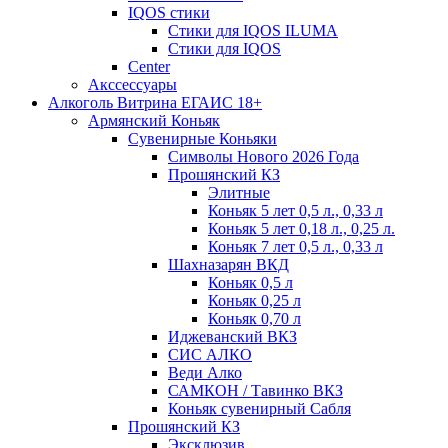
IQOS стики
Стики для IQOS ILUMA
Стики для IQOS
Сenter
Акссессуары
Алкоголь Витрина ЕГАИС 18+
Армянский Коньяк
Сувенирные Коньяки
Символы Нового 2026 Года
Прошянский КЗ
Элитные
Коньяк 5 лет 0,5 л., 0,33 л
Коньяк 5 лет 0,18 л., 0,25 л.
Коньяк 7 лет 0,5 л., 0,33 л
Шахназарян ВКД
Коньяк 0,5 л
Коньяк 0,25 л
Коньяк 0,70 л
Иджеванский ВКЗ
СИС АЛКО
Веди Алко
САМКОН / Тавинко ВКЗ
Коньяк сувенирный Сабля
Прошянский КЗ
Эксклюзив