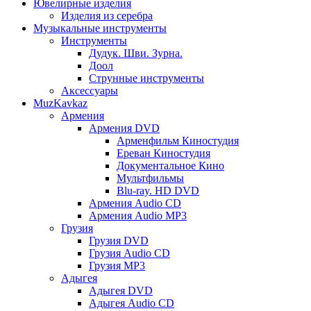
Ювелирные изделия
Изделия из серебра
Музыкальные инструменты
Инструменты
Дудук. Шви. Зурна.
Доол
Струнные инструменты
Аксессуары
MuzKavkaz
Армения
Армения DVD
Арменфильм Киностудия
Ереван Киностудия
Документальное Кино
Мультфильмы
Blu-ray. HD DVD
Армения Audio CD
Армения Audio MP3
Грузия
Грузия DVD
Грузия Audio CD
Грузия MP3
Адыгея
Адыгея DVD
Адыгея Audio CD