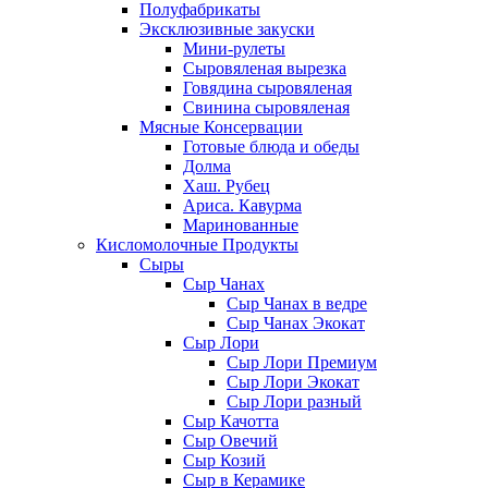
Полуфабрикаты
Эксклюзивные закуски
Мини-рулеты
Сыровяленая вырезка
Говядина сыровяленая
Свинина сыровяленая
Мясные Консервации
Готовые блюда и обеды
Долма
Хаш. Рубец
Ариса. Кавурма
Маринованные
Кисломолочные Продукты
Сыры
Сыр Чанах
Сыр Чанах в ведре
Сыр Чанах Экокат
Сыр Лори
Сыр Лори Премиум
Сыр Лори Экокат
Сыр Лори разный
Сыр Качотта
Сыр Овечий
Сыр Козий
Сыр в Керамике