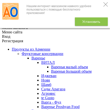
Нашим интернет-магазином намного удобнее
+7 (495) 646-888-1
пользоваться с помощью бесплатного
приложения!
В корзине
0
товаров
Установить
x
Меню каталога
Меню сайта
Вход
Регистрация
Продукты из Армении
Фруктовые консервации
Варенье
ВИТАЛ
Варенья малый объем
Варенья большой объем
Иджеван
Ноян
Шамб
Сады Арагаца
Агроянс
te Gusto
Варга - Фуд
Варенье Proshyan Food