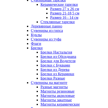
Сувенирные тарелки
Керамические тарелки
Размер 27 х 26 см
Размер 21-18,5 см
Размер 16 - 14 см
Стеклянные тарелки
Деревянные панно
Сувениры из гипса
Куклы
Сувениры из туфа
Флаги
Брелки
Брелки Настальгия
Брелки из Обсидиана
Брелки для Водителя
Брелки с Буквами
Брелки из Дерева
Брелки из Керамики
Брелки Разные
Сувениры на магните
Разные магниты
Магниты резиновые
Магниты акриловые
Магниты закатные
Магниты керамические