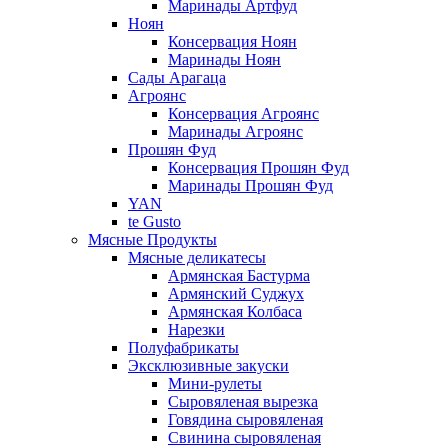
Маринады Артфуд
Ноян
Консервация Ноян
Маринады Ноян
Сады Арагаца
Агроянс
Консервация Агроянс
Маринады Агроянс
Прошян Фуд
Консервация Прошян Фуд
Маринады Прошян Фуд
YAN
te Gusto
Мясные Продукты
Мясные деликатесы
Армянская Бастурма
Армянский Суджух
Армянская Колбаса
Нарезки
Полуфабрикаты
Эксклюзивные закуски
Мини-рулеты
Сыровяленая вырезка
Говядина сыровяленая
Свинина сыровяленая