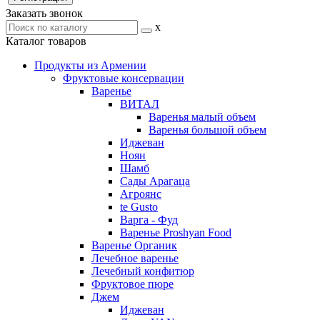
Заказать звонок
x
Каталог товаров
Продукты из Армении
Фруктовые консервации
Варенье
ВИТАЛ
Варенья малый объем
Варенья большой объем
Иджеван
Ноян
Шамб
Сады Арагаца
Агроянс
te Gusto
Варга - Фуд
Варенье Proshyan Food
Варенье Органик
Лечебное варенье
Лечебный конфитюр
Фруктовое пюре
Джем
Иджеван