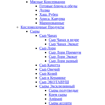
Мясные Консервации
Готовые блюда и обеды
Долма
Хаш. Рубец
Ариса. Кавурма
Маринованные
Кисломолочные Продукты
Сыры
Сыр Чанах
Сыр Чанах в ведре
Сыр Чанах Экокат
Сыр Лори
Сыр Лори Премиум
Сыр Лори Экокат
Сыр Лори разный
Сыр Качотта
Сыр Овечий
Сыр Козий
Сыр в Керамике
Сыр ЭКОТАВУШ
Сыры Эксклюзивный
Сыры полутведые
Крем сыры
Antipasti
Сыры ассорти