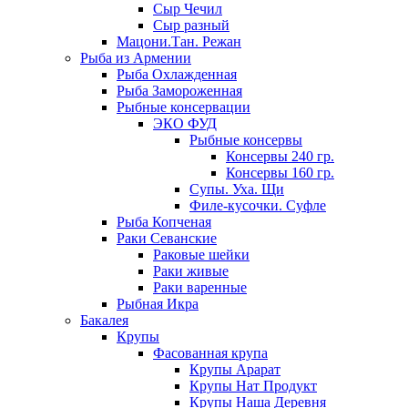
Сыр Чечил
Сыр разный
Мацони.Тан. Режан
Рыба из Армении
Рыба Охлажденная
Рыба Замороженная
Рыбные консервации
ЭКО ФУД
Рыбные консервы
Консервы 240 гр.
Консервы 160 гр.
Супы. Уха. Щи
Филе-кусочки. Суфле
Рыба Копченая
Раки Севанские
Раковые шейки
Раки живые
Раки варенные
Рыбная Икра
Бакалея
Крупы
Фасованная крупа
Крупы Арарат
Крупы Нат Продукт
Крупы Наша Деревня