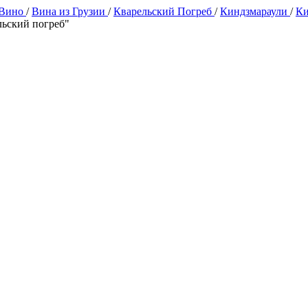
 Вино
/
Вина из Грузии
/
Кварельский Погреб
/
Киндзмараули
/
Ки
льский погреб"