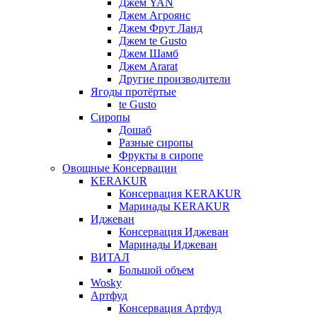
Джем YAN
Джем Агроянс
Джем Фрут Ланд
Джем te Gusto
Джем Шамб
Джем Ararat
Другие производители
Ягоды протёртые
te Gusto
Сиропы
Дошаб
Разные сиропы
Фрукты в сиропе
Овощные Консервации
KERAKUR
Консервация KERAKUR
Маринады KERAKUR
Иджеван
Консервация Иджеван
Маринады Иджеван
ВИТАЛ
Большой объем
Wosky
Артфуд
Консервация Артфуд