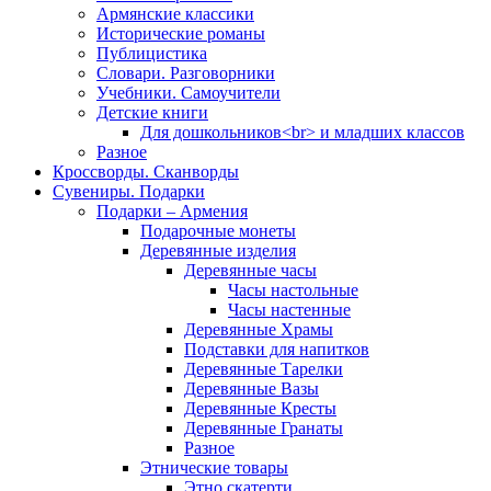
Армянские классики
Исторические романы
Публицистика
Словари. Разговорники
Учебники. Самоучители
Детские книги
Для дошкольников<br> и младших классов
Разное
Кроссворды. Сканворды
Сувениры. Подарки
Подарки – Армения
Подарочные монеты
Деревянные изделия
Деревянные часы
Часы настольные
Часы настенные
Деревянные Храмы
Подставки для напитков
Деревянные Тарелки
Деревянные Вазы
Деревянные Кресты
Деревянные Гранаты
Разное
Этнические товары
Этно скатерти