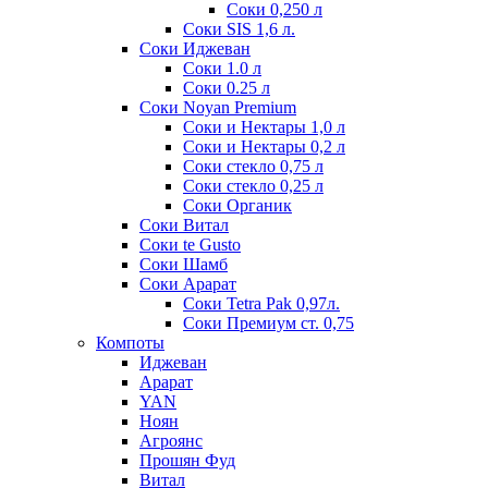
Соки 0,250 л
Соки SIS 1,6 л.
Соки Иджеван
Соки 1.0 л
Соки 0.25 л
Соки Noyan Premium
Соки и Нектары 1,0 л
Соки и Нектары 0,2 л
Соки стекло 0,75 л
Соки стекло 0,25 л
Соки Органик
Соки Витал
Соки te Gusto
Соки Шамб
Соки Арарат
Соки Tetra Pak 0,97л.
Соки Премиум ст. 0,75
Компоты
Иджеван
Арарат
YAN
Ноян
Агроянс
Прошян Фуд
Витал