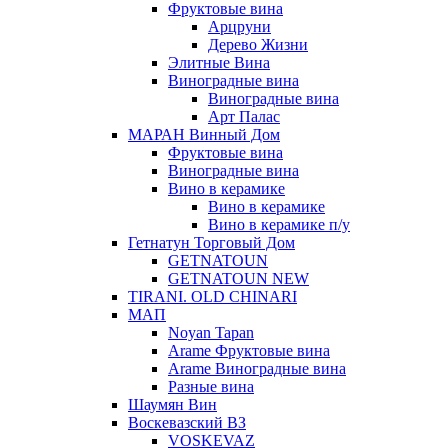
Фруктовые вина
Арцруни
Дерево Жизни
Элитные Вина
Виноградные вина
Виноградные вина
Арт Палас
МАРАН Винный Дом
Фруктовые вина
Виноградные вина
Вино в керамике
Вино в керамике
Вино в керамике п/у
Гетнатун Торговый Дом
GETNATOUN
GETNATOUN NEW
TIRANI. OLD CHINARI
МАП
Noyan Tapan
Arame Фруктовые вина
Arame Виноградные вина
Разные вина
Шаумян Вин
Воскевазский ВЗ
VOSKEVAZ