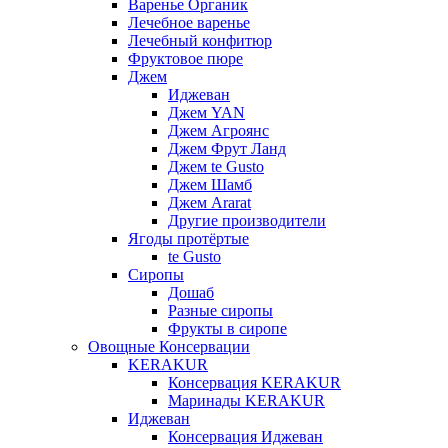
Варенье Органик
Лечебное варенье
Лечебный конфитюр
Фруктовое пюре
Джем
Иджеван
Джем YAN
Джем Агроянс
Джем Фрут Ланд
Джем te Gusto
Джем Шамб
Джем Ararat
Другие производители
Ягоды протёртые
te Gusto
Сиропы
Дошаб
Разные сиропы
Фрукты в сиропе
Овощные Консервации
KERAKUR
Консервация KERAKUR
Маринады KERAKUR
Иджеван
Консервация Иджеван