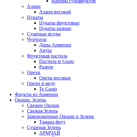
Наборы сухофруктов
Алани
Алани весовой
Цукаты
Цукаты фруктовые
Цукаты разные
Сушеные ягоды
Чурчхела
Дары Армении
Ануш
Фруктовая пастила
Пастила te Gusto
Разное
Орехи
Орехи весовые
Орехи в меду
Te Gusto
Фрукты из Армении
Овощи. Зелень
Свежие Овощи
Свежая Зелень
Замороженные Овощи и Зелень
Тамара фрут
Сушеная Зелень
АРМЧАЙ