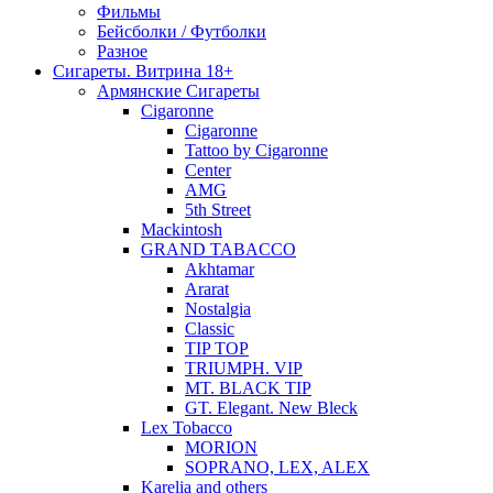
Фильмы
Бейсболки / Футболки
Разное
Сигареты. Витрина 18+
Армянские Сигареты
Cigaronne
Cigaronne
Tattoo by Cigaronne
Center
AMG
5th Street
Mackintosh
GRAND TABACCO
Akhtamar
Ararat
Nostalgia
Classic
TIP TOP
TRIUMPH. VIP
MT. BLACK TIP
GT. Elegant. New Bleck
Lex Tobacco
MORION
SOPRANO, LEX, ALEX
Karelia and others