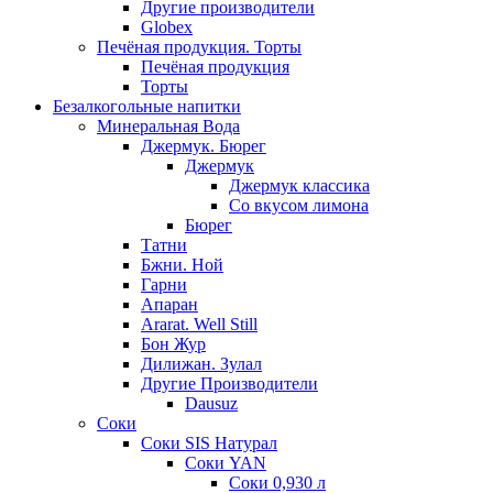
Другие производители
Globex
Печёная продукция. Торты
Печёная продукция
Торты
Безалкогольные напитки
Минеральная Вода
Джермук. Бюрег
Джермук
Джермук классика
Со вкусом лимона
Бюрег
Татни
Бжни. Ной
Гарни
Апаран
Ararat. Well Still
Бон Жур
Дилижан. Зулал
Другие Производители
Dausuz
Соки
Соки SIS Натурал
Соки YAN
Соки 0,930 л