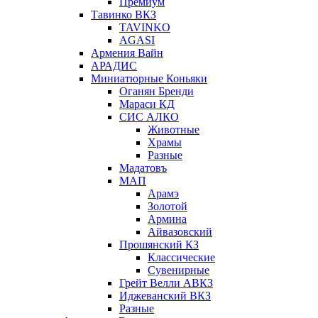
Премиум
Тавинко ВКЗ
TAVINKO
AGASI
Армения Вайн
АРАДИС
Миниатюрные Коньяки
Оганян Бренди
Мараси КД
СИС АЛКО
Животные
Храмы
Разные
Мадатовъ
МАП
Арамэ
Золотой
Армина
Айвазовский
Прошянский КЗ
Классические
Сувенирные
Грейт Велли АВКЗ
Иджеванский ВКЗ
Разные