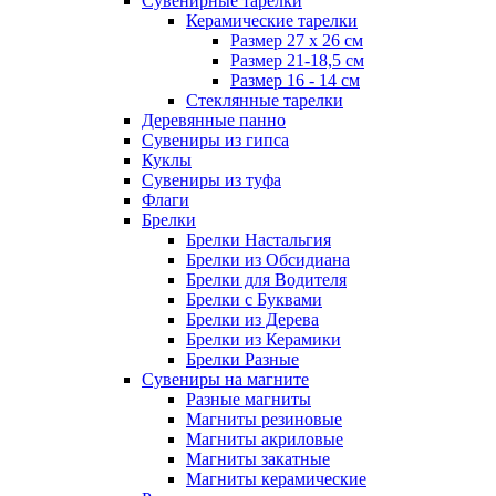
Сувенирные тарелки
Керамические тарелки
Размер 27 х 26 см
Размер 21-18,5 см
Размер 16 - 14 см
Стеклянные тарелки
Деревянные панно
Сувениры из гипса
Куклы
Сувениры из туфа
Флаги
Брелки
Брелки Настальгия
Брелки из Обсидиана
Брелки для Водителя
Брелки с Буквами
Брелки из Дерева
Брелки из Керамики
Брелки Разные
Сувениры на магните
Разные магниты
Магниты резиновые
Магниты акриловые
Магниты закатные
Магниты керамические