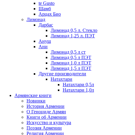
te Gusto
Шамб
Арцах Био
Лимонад
Дарбас
Лимонад 0,5 л. Стекло
Лимонад 1,25 л. ПЭТ
Ануш
Ани
Лимонад 0,5 л ст
Лимонад 0,5 л ПЭТ
Лимонад 1,0 л ПЭТ
Лимонад 1,5 л ПЭТ
Другие производители
Натахтари
Натахтари 0,5л
Натахтари 1,0л
Армянские книги
Новинки
История Армении
О Геноциде Армян
Книги об Армении
Иcкусство и культура
Поэзия Армении
Религия Армении