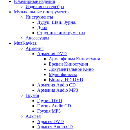
Ювелирные изделия
Изделия из серебра
Музыкальные инструменты
Инструменты
Дудук. Шви. Зурна.
Доол
Струнные инструменты
Аксессуары
MuzKavkaz
Армения
Армения DVD
Арменфильм Киностудия
Ереван Киностудия
Документальное Кино
Мультфильмы
Blu-ray. HD DVD
Армения Audio CD
Армения Audio MP3
Грузия
Грузия DVD
Грузия Audio CD
Грузия MP3
Адыгея
Адыгея DVD
Адыгея Audio CD