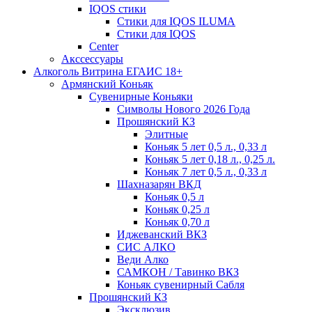
IQOS стики
Стики для IQOS ILUMA
Стики для IQOS
Сenter
Акссессуары
Алкоголь Витрина ЕГАИС 18+
Армянский Коньяк
Сувенирные Коньяки
Символы Нового 2026 Года
Прошянский КЗ
Элитные
Коньяк 5 лет 0,5 л., 0,33 л
Коньяк 5 лет 0,18 л., 0,25 л.
Коньяк 7 лет 0,5 л., 0,33 л
Шахназарян ВКД
Коньяк 0,5 л
Коньяк 0,25 л
Коньяк 0,70 л
Иджеванский ВКЗ
СИС АЛКО
Веди Алко
САМКОН / Тавинко ВКЗ
Коньяк сувенирный Сабля
Прошянский КЗ
Эксклюзив