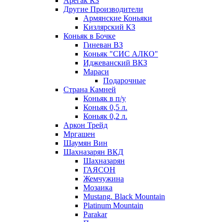
Арегак КЗ
Другие Производители
Армянские Коньяки
Кизлярский КЗ
Коньяк в Бочке
Гиневан ВЗ
Коньяк "СИС АЛКО"
Иджеванский ВКЗ
Мараси
Подарочные
Страна Камней
Коньяк в п/у
Коньяк 0,5 л.
Коньяк 0,2 л.
Аркон Трейд
Мргашен
Шаумян Вин
Шахназарян ВКД
Шахназарян
ГАЯСОН
Жемчужина
Мозаика
Mustang. Black Mountain
Platinum Mountain
Parakar