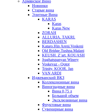
Армянское Вино
Новинки
Старые вина
Элитные Вина
KARAS
Karas
Karas New
ZORAH
ALLURIA. TAKRI.
BERDASHEN
Kataro.Hin Areni.Voskeni
Old Bridge.Tushpa.Malani
KEUSH. Z’art. KOUASH
Jraghatspanyan Winery
Voskevaz - Qotot
Trinity. KOOR. Jan
VAN ARDI
Иджеванский ВКЗ
Коллекционные вина
Виноградные вина
Вина 0,75 л
Большой объем
Эксклюзивные вина
Фруктовые вина
Cувенирные вина