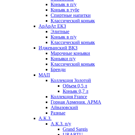
Коньяк в п/у
Коньяк в тубе
Спиртные напитки
Классический коньяк
АрАрАт ЕКЗ
Элитные
Коньяк в п/у
Классический коньяк
Иджеванский ВКЗ
Марочные коньяки
Коньяки п/у
Классический коньяк
Бренди
МАП
Коллекция Золотой
Объем 0,5 л
Коньяк 0,7 л
Коллекция France
Горная Армения. АРМА
Айвазовский
Разные
А.К.З.
А.К.З. п/у
Grand Sargis
URARTU