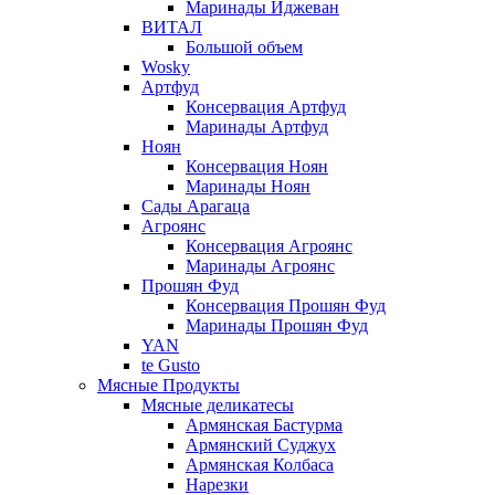
Маринады Иджеван
ВИТАЛ
Большой объем
Wosky
Артфуд
Консервация Артфуд
Маринады Артфуд
Ноян
Консервация Ноян
Маринады Ноян
Сады Арагаца
Агроянс
Консервация Агроянс
Маринады Агроянс
Прошян Фуд
Консервация Прошян Фуд
Маринады Прошян Фуд
YAN
te Gusto
Мясные Продукты
Мясные деликатесы
Армянская Бастурма
Армянский Суджух
Армянская Колбаса
Нарезки