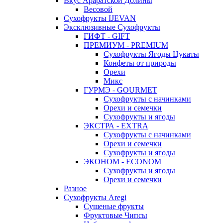
Вкус Араратской Долины
Весовой
Сухофрукты IJEVAN
Эксклюзивные Сухофрукты
ГИФТ - GIFT
ПРЕМИУМ - PREMIUM
Сухофрукты Ягоды Цукаты
Конфеты от природы
Орехи
Микс
ГУРМЭ - GOURMET
Сухофрукты с начинками
Орехи и семечки
Сухофрукты и ягоды
ЭКСТРА - EXTRA
Сухофрукты с начинками
Орехи и семечки
Сухофрукты и ягоды
ЭКОНОМ - ECONOM
Сухофрукты и ягоды
Орехи и семечки
Разное
Сухофрукты Aregi
Сушеные фрукты
Фруктовые Чипсы