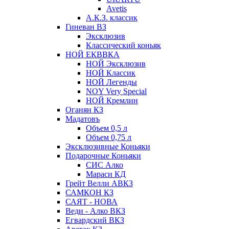
Avetis
А.К.З. классик
Гиневан ВЗ
Эксклюзив
Классический коньяк
НОЙ ЕКВВКА
НОЙ Эксклюзив
НОЙ Классик
НОЙ Легенды
NOY Very Speсial
НОЙ Кремлин
Оганян КЗ
Мадатовъ
Объем 0,5 л
Объем 0,75 л
Эксклюзивные Коньяки
Подарочные Коньяки
СИС Алко
Мараси КД
Грейт Велли АВКЗ
САМКОН КЗ
САЯТ - НОВА
Веди - Алко ВКЗ
Егвардский ВКЗ