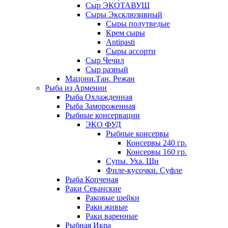
Сыр ЭКОТАВУШ
Сыры Эксклюзивный
Сыры полутведые
Крем сыры
Antipasti
Сыры ассорти
Сыр Чечил
Сыр разный
Мацони.Тан. Режан
Рыба из Армении
Рыба Охлажденная
Рыба Замороженная
Рыбные консервации
ЭКО ФУД
Рыбные консервы
Консервы 240 гр.
Консервы 160 гр.
Супы. Уха. Щи
Филе-кусочки. Суфле
Рыба Копченая
Раки Севанские
Раковые шейки
Раки живые
Раки варенные
Рыбная Икра