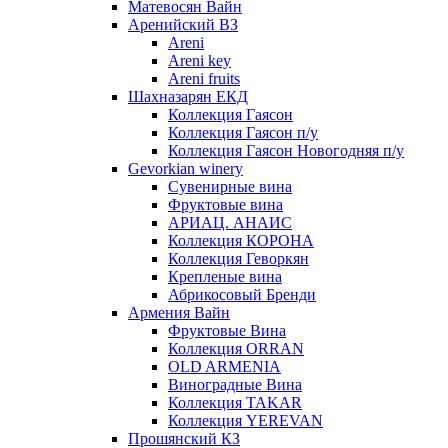
Матевосян Вайн
Аренийский ВЗ
Areni
Areni key
Areni fruits
Шахназарян ЕКД
Коллекция Гаясон
Коллекция Гаясон п/у
Коллекция Гаясон Новогодняя п/у
Gevorkian winery
Сувенирные вина
Фруктовые вина
АРИАЦ. АНАИС
Коллекция КОРОНА
Коллекция Геворкян
Крепленые вина
Абрикосовый Бренди
Армения Вайн
Фруктовые Вина
Коллекция ORRAN
OLD ARMENIA
Виноградные Вина
Коллекция TAKAR
Коллекция YEREVAN
Прошянский КЗ