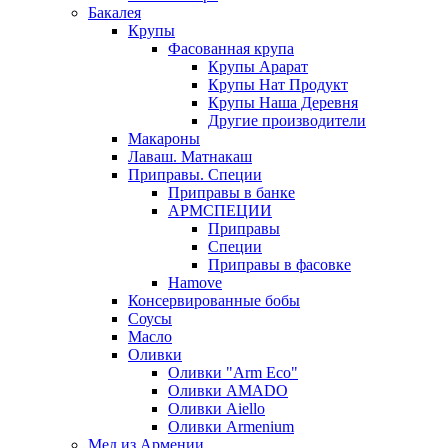
Бакалея
Крупы
Фасованная крупа
Крупы Арарат
Крупы Нат Продукт
Крупы Наша Деревня
Другие производители
Макароны
Лаваш. Матнакаш
Приправы. Специи
Приправы в банке
АРМСПЕЦИИ
Приправы
Специи
Приправы в фасовке
Hamove
Консервированные бобы
Соусы
Масло
Оливки
Оливки "Arm Eco"
Оливки AMADO
Оливки Aiello
Оливки Armenium
Мед из Армении