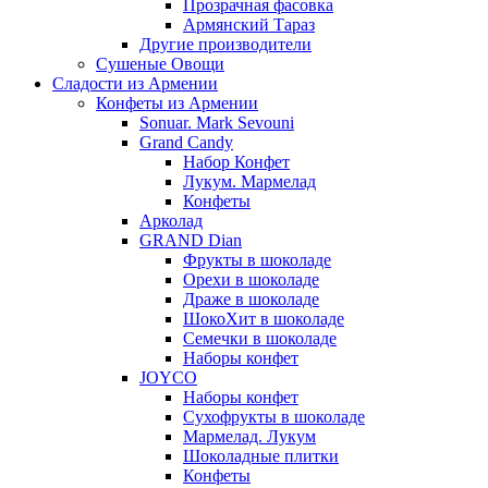
Прозрачная фасовка
Армянский Тараз
Другие производители
Сушеные Овощи
Сладости из Армении
Конфеты из Армении
Sonuar. Mark Sevouni
Grand Candy
Набор Конфет
Лукум. Мармелад
Конфеты
Арколад
GRAND Dian
Фрукты в шоколаде
Орехи в шоколаде
Драже в шоколаде
ШокоХит в шоколаде
Семечки в шоколаде
Наборы конфет
JOYCO
Наборы конфет
Сухофрукты в шоколаде
Мармелад. Лукум
Шоколадные плитки
Конфеты