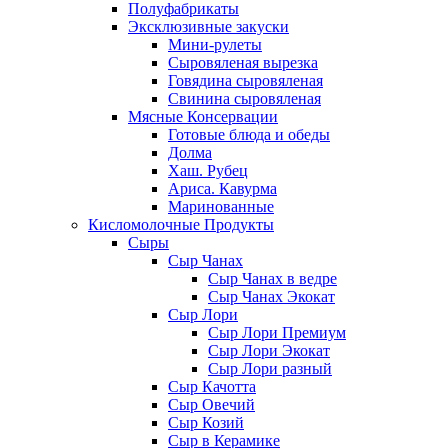
Полуфабрикаты
Эксклюзивные закуски
Мини-рулеты
Сыровяленая вырезка
Говядина сыровяленая
Свинина сыровяленая
Мясные Консервации
Готовые блюда и обеды
Долма
Хаш. Рубец
Ариса. Кавурма
Маринованные
Кисломолочные Продукты
Сыры
Сыр Чанах
Сыр Чанах в ведре
Сыр Чанах Экокат
Сыр Лори
Сыр Лори Премиум
Сыр Лори Экокат
Сыр Лори разный
Сыр Качотта
Сыр Овечий
Сыр Козий
Сыр в Керамике