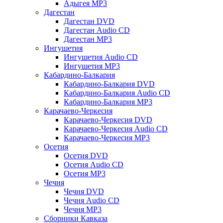
Адыгея MP3
Дагестан
Дагестан DVD
Дагестан Audio CD
Дагестан MP3
Ингушетия
Ингушетия Audio CD
Ингушетия MP3
Кабардино-Балкария
Кабардино-Балкария DVD
Кабардино-Балкария Audio CD
Кабардино-Балкария MP3
Карачаево-Черкесия
Карачаево-Черкесия DVD
Карачаево-Черкесия Audio CD
Карачаево-Черкесия MP3
Осетия
Осетия DVD
Осетия Audio CD
Осетия MP3
Чечня
Чечня DVD
Чечня Audio CD
Чечня MP3
Сборники Кавказа