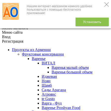
Нашим интернет-магазином намного удобнее
+7 (495) 646-888-1
пользоваться с помощью бесплатного
приложения!
В корзине
0
товаров
Установить
x
Меню каталога
Меню сайта
Вход
Регистрация
Продукты из Армении
Фруктовые консервации
Варенье
ВИТАЛ
Варенья малый объем
Варенья большой объем
Иджеван
Ноян
Шамб
Сады Арагаца
Агроянс
te Gusto
Варга - Фуд
Варенье Proshyan Food