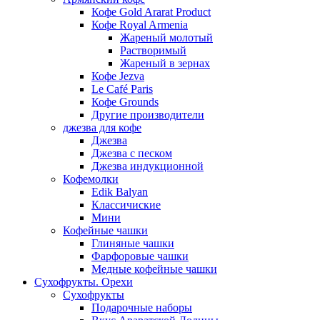
Кофе Gold Ararat Product
Кофе Royal Armenia
Жареный молотый
Растворимый
Жареный в зернах
Кофе Jezva
Le Café Paris
Кофе Grounds
Другие производители
джезва для кофе
Джезва
Джезва с песком
Джезва индукционной
Кофемолки
Edik Balyan
Классичиские
Мини
Кофейные чашки
Глиняные чашки
Фарфоровые чашки
Медные кофейные чашки
Сухофрукты. Орехи
Сухофрукты
Подарочные наборы