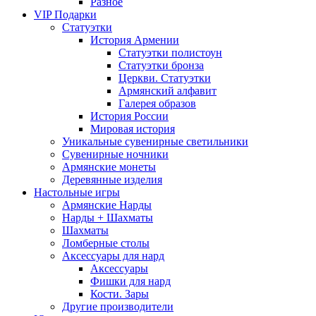
Разное
VIP Подарки
Статуэтки
История Армении
Статуэтки полистоун
Статуэтки бронза
Церкви. Статуэтки
Армянский алфавит
Галерея образов
История России
Мировая история
Уникальные сувенирные светильники
Сувенирные ночники
Армянские монеты
Деревянные изделия
Настольные игры
Армянские Нарды
Нарды + Шахматы
Шахматы
Ломберные столы
Аксессуары для нард
Аксессуары
Фишки для нард
Кости. Зары
Другие производители