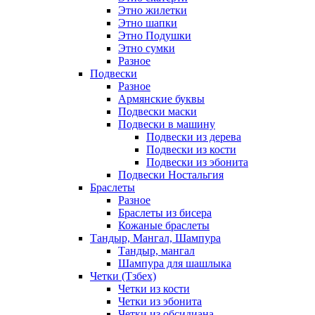
Этно жилетки
Этно шапки
Этно Подушки
Этно сумки
Разное
Подвески
Разное
Армянские буквы
Подвески маски
Подвески в машину
Подвески из дерева
Подвески из кости
Подвески из эбонита
Подвески Ностальгия
Браслеты
Разное
Браслеты из бисера
Кожаные браслеты
Тандыр, Мангал, Шампура
Тандыр, мангал
Шампура для шашлыка
Четки (Тзбех)
Четки из кости
Четки из эбонита
Четки из обсидиана