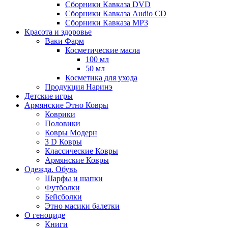
Сборники Кавказа DVD
Сборники Кавказа Audio CD
Сборники Кавказа MP3
Красота и здоровье
Ваки Фарм
Косметические масла
100 мл
50 мл
Косметика для ухода
Продукция Наринэ
Детские игры
Армянские Этно Ковры
Коврики
Половики
Ковры Модерн
3 D Ковры
Классические Ковры
Армянские Ковры
Одежда. Обувь
Шарфы и шапки
Футболки
Бейсболки
Этно масики балетки
О геноциде
Книги