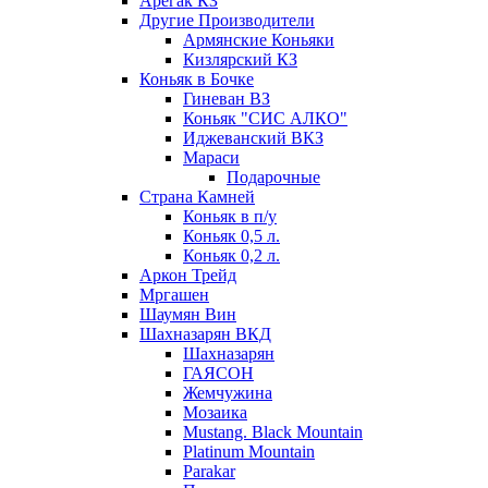
Арегак КЗ
Другие Производители
Армянские Коньяки
Кизлярский КЗ
Коньяк в Бочке
Гиневан ВЗ
Коньяк "СИС АЛКО"
Иджеванский ВКЗ
Мараси
Подарочные
Страна Камней
Коньяк в п/у
Коньяк 0,5 л.
Коньяк 0,2 л.
Аркон Трейд
Мргашен
Шаумян Вин
Шахназарян ВКД
Шахназарян
ГАЯСОН
Жемчужина
Мозаика
Mustang. Black Mountain
Platinum Mountain
Parakar