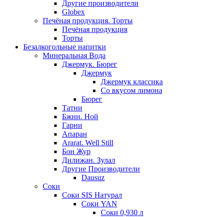
Другие производители
Globex
Печёная продукция. Торты
Печёная продукция
Торты
Безалкогольные напитки
Минеральная Вода
Джермук. Бюрег
Джермук
Джермук классика
Со вкусом лимона
Бюрег
Татни
Бжни. Ной
Гарни
Апаран
Ararat. Well Still
Бон Жур
Дилижан. Зулал
Другие Производители
Dausuz
Соки
Соки SIS Натурал
Соки YAN
Соки 0,930 л