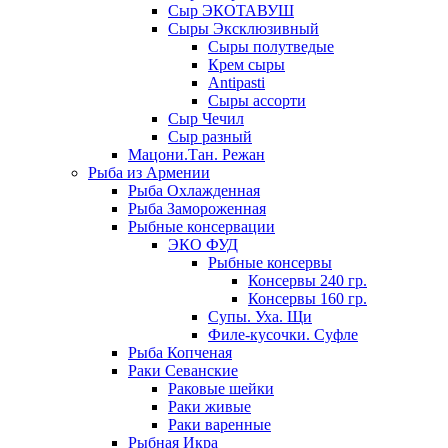
Сыр ЭКОТАВУШ
Сыры Эксклюзивный
Сыры полутведые
Крем сыры
Antipasti
Сыры ассорти
Сыр Чечил
Сыр разный
Мацони.Тан. Режан
Рыба из Армении
Рыба Охлажденная
Рыба Замороженная
Рыбные консервации
ЭКО ФУД
Рыбные консервы
Консервы 240 гр.
Консервы 160 гр.
Супы. Уха. Щи
Филе-кусочки. Суфле
Рыба Копченая
Раки Севанские
Раковые шейки
Раки живые
Раки варенные
Рыбная Икра