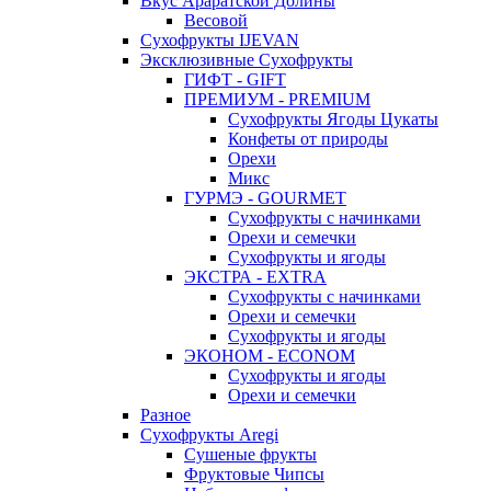
Вкус Араратской Долины
Весовой
Сухофрукты IJEVAN
Эксклюзивные Сухофрукты
ГИФТ - GIFT
ПРЕМИУМ - PREMIUM
Сухофрукты Ягоды Цукаты
Конфеты от природы
Орехи
Микс
ГУРМЭ - GOURMET
Сухофрукты с начинками
Орехи и семечки
Сухофрукты и ягоды
ЭКСТРА - EXTRA
Сухофрукты с начинками
Орехи и семечки
Сухофрукты и ягоды
ЭКОНОМ - ECONOM
Сухофрукты и ягоды
Орехи и семечки
Разное
Сухофрукты Aregi
Сушеные фрукты
Фруктовые Чипсы