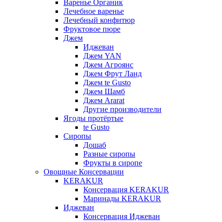
Варенье Органик
Лечебное варенье
Лечебный конфитюр
Фруктовое пюре
Джем
Иджеван
Джем YAN
Джем Агроянс
Джем Фрут Ланд
Джем te Gusto
Джем Шамб
Джем Ararat
Другие производители
Ягоды протёртые
te Gusto
Сиропы
Дошаб
Разные сиропы
Фрукты в сиропе
Овощные Консервации
KERAKUR
Консервация KERAKUR
Маринады KERAKUR
Иджеван
Консервация Иджеван