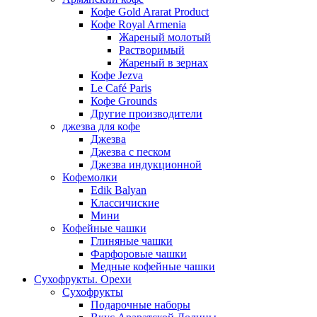
Кофе Gold Ararat Product
Кофе Royal Armenia
Жареный молотый
Растворимый
Жареный в зернах
Кофе Jezva
Le Café Paris
Кофе Grounds
Другие производители
джезва для кофе
Джезва
Джезва с песком
Джезва индукционной
Кофемолки
Edik Balyan
Классичиские
Мини
Кофейные чашки
Глиняные чашки
Фарфоровые чашки
Медные кофейные чашки
Сухофрукты. Орехи
Сухофрукты
Подарочные наборы