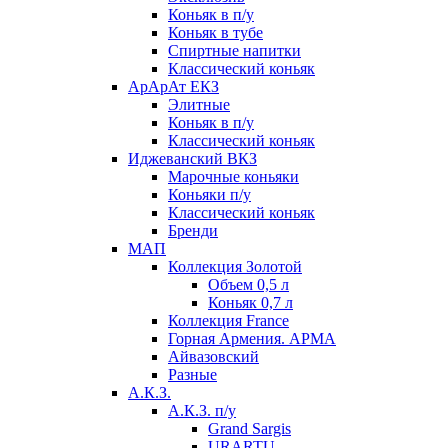
Коньяк в п/у
Коньяк в тубе
Спиртные напитки
Классический коньяк
АрАрАт ЕКЗ
Элитные
Коньяк в п/у
Классический коньяк
Иджеванский ВКЗ
Марочные коньяки
Коньяки п/у
Классический коньяк
Бренди
МАП
Коллекция Золотой
Объем 0,5 л
Коньяк 0,7 л
Коллекция France
Горная Армения. АРМА
Айвазовский
Разные
А.К.З.
А.К.З. п/у
Grand Sargis
URARTU