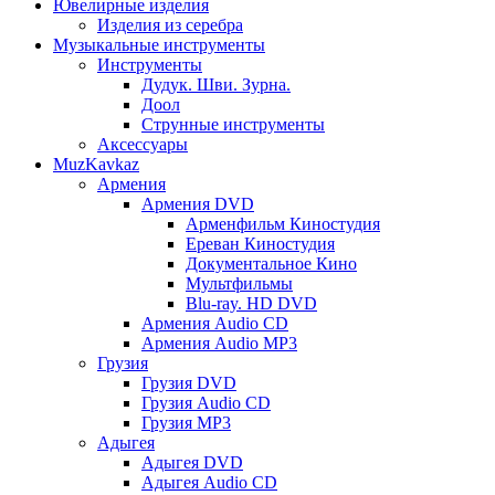
Ювелирные изделия
Изделия из серебра
Музыкальные инструменты
Инструменты
Дудук. Шви. Зурна.
Доол
Струнные инструменты
Аксессуары
MuzKavkaz
Армения
Армения DVD
Арменфильм Киностудия
Ереван Киностудия
Документальное Кино
Мультфильмы
Blu-ray. HD DVD
Армения Audio CD
Армения Audio MP3
Грузия
Грузия DVD
Грузия Audio CD
Грузия MP3
Адыгея
Адыгея DVD
Адыгея Audio CD