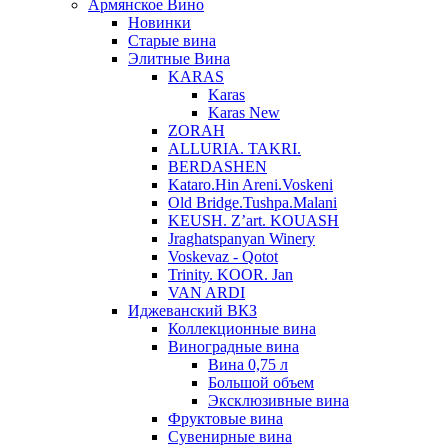
Армянское Вино
Новинки
Старые вина
Элитные Вина
KARAS
Karas
Karas New
ZORAH
ALLURIA. TAKRI.
BERDASHEN
Kataro.Hin Areni.Voskeni
Old Bridge.Tushpa.Malani
KEUSH. Z’art. KOUASH
Jraghatspanyan Winery
Voskevaz - Qotot
Trinity. KOOR. Jan
VAN ARDI
Иджеванский ВКЗ
Коллекционные вина
Виноградные вина
Вина 0,75 л
Большой объем
Эксклюзивные вина
Фруктовые вина
Cувенирные вина