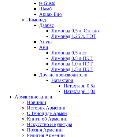
te Gusto
Шамб
Арцах Био
Лимонад
Дарбас
Лимонад 0,5 л. Стекло
Лимонад 1,25 л. ПЭТ
Ануш
Ани
Лимонад 0,5 л ст
Лимонад 0,5 л ПЭТ
Лимонад 1,0 л ПЭТ
Лимонад 1,5 л ПЭТ
Другие производители
Натахтари
Натахтари 0,5л
Натахтари 1,0л
Армянские книги
Новинки
История Армении
О Геноциде Армян
Книги об Армении
Иcкусство и культура
Поэзия Армении
Религия Армении