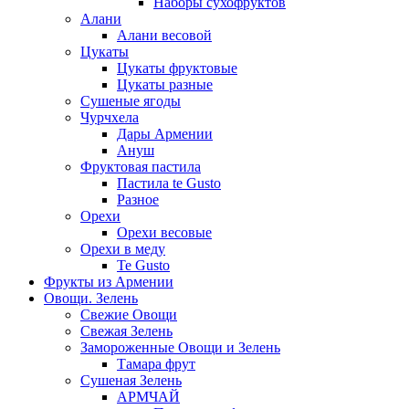
Наборы сухофруктов
Алани
Алани весовой
Цукаты
Цукаты фруктовые
Цукаты разные
Сушеные ягоды
Чурчхела
Дары Армении
Ануш
Фруктовая пастила
Пастила te Gusto
Разное
Орехи
Орехи весовые
Орехи в меду
Te Gusto
Фрукты из Армении
Овощи. Зелень
Свежие Овощи
Свежая Зелень
Замороженные Овощи и Зелень
Тамара фрут
Сушеная Зелень
АРМЧАЙ