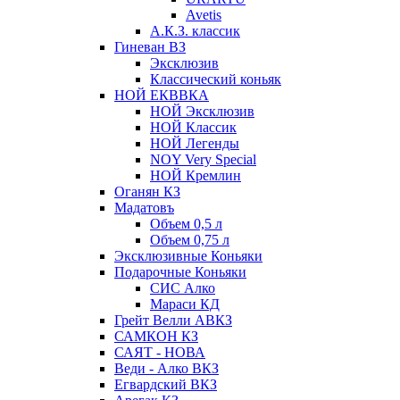
Avetis
А.К.З. классик
Гиневан ВЗ
Эксклюзив
Классический коньяк
НОЙ ЕКВВКА
НОЙ Эксклюзив
НОЙ Классик
НОЙ Легенды
NOY Very Speсial
НОЙ Кремлин
Оганян КЗ
Мадатовъ
Объем 0,5 л
Объем 0,75 л
Эксклюзивные Коньяки
Подарочные Коньяки
СИС Алко
Мараси КД
Грейт Велли АВКЗ
САМКОН КЗ
САЯТ - НОВА
Веди - Алко ВКЗ
Егвардский ВКЗ