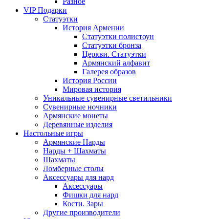
Разное
VIP Подарки
Статуэтки
История Армении
Статуэтки полистоун
Статуэтки бронза
Церкви. Статуэтки
Армянский алфавит
Галерея образов
История России
Мировая история
Уникальные сувенирные светильники
Сувенирные ночники
Армянские монеты
Деревянные изделия
Настольные игры
Армянские Нарды
Нарды + Шахматы
Шахматы
Ломберные столы
Аксессуары для нард
Аксессуары
Фишки для нард
Кости. Зары
Другие производители