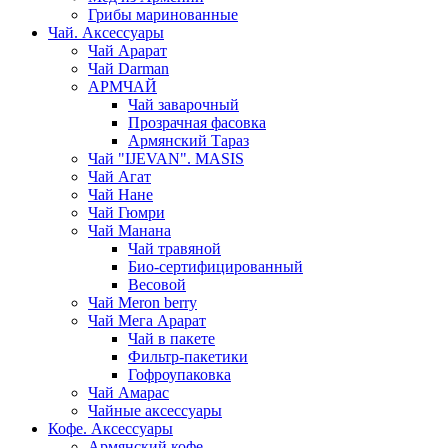
Грибы маринованные
Чай. Аксессуары
Чай Арарат
Чай Darman
АРМЧАЙ
Чай заварочный
Прозрачная фасовка
Армянский Тараз
Чай "IJEVAN". MASIS
Чай Агат
Чай Нане
Чай Гюмри
Чай Манана
Чай травяной
Био-сертифицированный
Весовой
Чай Meron berry
Чай Мега Арарат
Чай в пакете
Фильтр-пакетики
Гофроупаковка
Чай Амарас
Чайные аксессуары
Кофе. Аксессуары
Армянский кофе