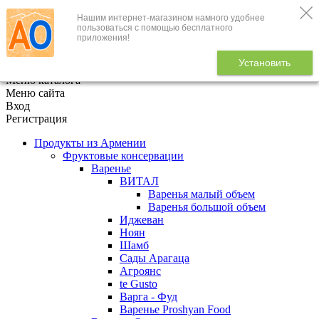
Нашим интернет-магазином намного удобнее
+7 (495) 646-888-1
пользоваться с помощью бесплатного
приложения!
В корзине
0
товаров
Установить
x
Меню каталога
Меню сайта
Вход
Регистрация
Продукты из Армении
Фруктовые консервации
Варенье
ВИТАЛ
Варенья малый объем
Варенья большой объем
Иджеван
Ноян
Шамб
Сады Арагаца
Агроянс
te Gusto
Варга - Фуд
Варенье Proshyan Food