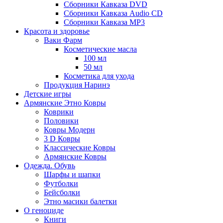
Сборники Кавказа DVD
Сборники Кавказа Audio CD
Сборники Кавказа MP3
Красота и здоровье
Ваки Фарм
Косметические масла
100 мл
50 мл
Косметика для ухода
Продукция Наринэ
Детские игры
Армянские Этно Ковры
Коврики
Половики
Ковры Модерн
3 D Ковры
Классические Ковры
Армянские Ковры
Одежда. Обувь
Шарфы и шапки
Футболки
Бейсболки
Этно масики балетки
О геноциде
Книги