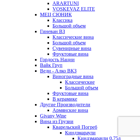
ARARTUNI
VOSKEVAZ ELITE
МЕЦ СЮНИК
Классика
Большой объем
Гиневан ВЗ
Классические вина
Большой объем
Сувенирные вина
Фруктовые вина
Гордость Нации
Вайк Груп
Веди - Алко ВКЗ
Виноградные вина
Классические
Большой объем
Фруктовые вина
В керамике
Другие Производители
Армянские вина
Givany Wine
Вина из Грузии
Кварельский Погреб
Киндзмараули
Киндзмараули 0,75л