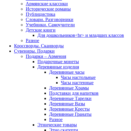
Армянские классики
Исторические романы
Публицистика
Словари. Разговорники
Учебники. Самоучители
Детские книги
Для дошкольников<br> и младших классов
Разное
Кроссворды. Сканворды
Сувениры. Подарки
Подарки – Армения
Подарочные монеты
Деревянные изделия
Деревянные часы
Часы настольные
Часы настенные
Деревянные Храмы
Подставки для напитков
Деревянные Тарелки
Деревянные Вазы
Деревянные Кресты
Деревянные Гранаты
Разное
Этнические товары
Этно скатерти