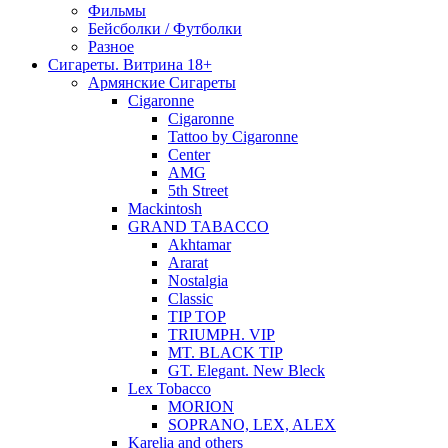
Фильмы
Бейсболки / Футболки
Разное
Сигареты. Витрина 18+
Армянские Сигареты
Cigaronne
Cigaronne
Tattoo by Cigaronne
Center
AMG
5th Street
Mackintosh
GRAND TABACCO
Akhtamar
Ararat
Nostalgia
Classic
TIP TOP
TRIUMPH. VIP
MT. BLACK TIP
GT. Elegant. New Bleck
Lex Tobacco
MORION
SOPRANO, LEX, ALEX
Karelia and others