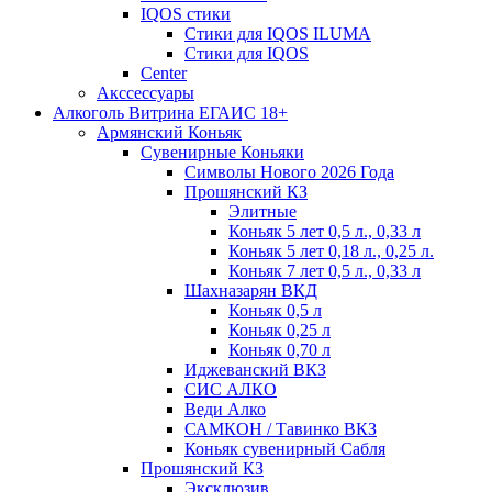
IQOS стики
Стики для IQOS ILUMA
Стики для IQOS
Сenter
Акссессуары
Алкоголь Витрина ЕГАИС 18+
Армянский Коньяк
Сувенирные Коньяки
Символы Нового 2026 Года
Прошянский КЗ
Элитные
Коньяк 5 лет 0,5 л., 0,33 л
Коньяк 5 лет 0,18 л., 0,25 л.
Коньяк 7 лет 0,5 л., 0,33 л
Шахназарян ВКД
Коньяк 0,5 л
Коньяк 0,25 л
Коньяк 0,70 л
Иджеванский ВКЗ
СИС АЛКО
Веди Алко
САМКОН / Тавинко ВКЗ
Коньяк сувенирный Сабля
Прошянский КЗ
Эксклюзив