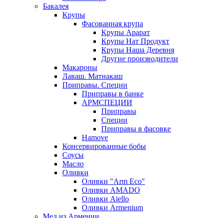
Бакалея
Крупы
Фасованная крупа
Крупы Арарат
Крупы Нат Продукт
Крупы Наша Деревня
Другие производители
Макароны
Лаваш. Матнакаш
Приправы. Специи
Приправы в банке
АРМСПЕЦИИ
Приправы
Специи
Приправы в фасовке
Hamove
Консервированные бобы
Соусы
Масло
Оливки
Оливки "Arm Eco"
Оливки AMADO
Оливки Aiello
Оливки Armenium
Мед из Армении