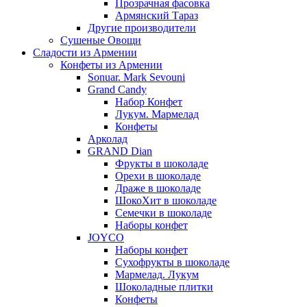
Прозрачная фасовка
Армянский Тараз
Другие производители
Сушеные Овощи
Сладости из Армении
Конфеты из Армении
Sonuar. Mark Sevouni
Grand Candy
Набор Конфет
Лукум. Мармелад
Конфеты
Арколад
GRAND Dian
Фрукты в шоколаде
Орехи в шоколаде
Драже в шоколаде
ШокоХит в шоколаде
Семечки в шоколаде
Наборы конфет
JOYCO
Наборы конфет
Сухофрукты в шоколаде
Мармелад. Лукум
Шоколадные плитки
Конфеты