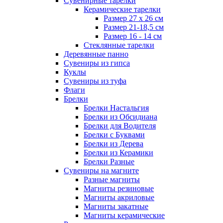
Сувенирные тарелки
Керамические тарелки
Размер 27 х 26 см
Размер 21-18,5 см
Размер 16 - 14 см
Стеклянные тарелки
Деревянные панно
Сувениры из гипса
Куклы
Сувениры из туфа
Флаги
Брелки
Брелки Настальгия
Брелки из Обсидиана
Брелки для Водителя
Брелки с Буквами
Брелки из Дерева
Брелки из Керамики
Брелки Разные
Сувениры на магните
Разные магниты
Магниты резиновые
Магниты акриловые
Магниты закатные
Магниты керамические