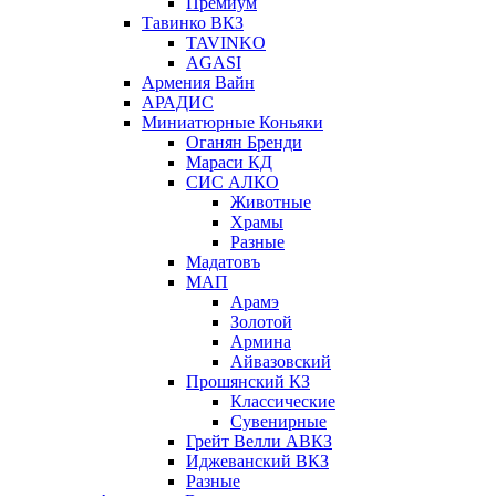
Премиум
Тавинко ВКЗ
TAVINKO
AGASI
Армения Вайн
АРАДИС
Миниатюрные Коньяки
Оганян Бренди
Мараси КД
СИС АЛКО
Животные
Храмы
Разные
Мадатовъ
МАП
Арамэ
Золотой
Армина
Айвазовский
Прошянский КЗ
Классические
Сувенирные
Грейт Велли АВКЗ
Иджеванский ВКЗ
Разные