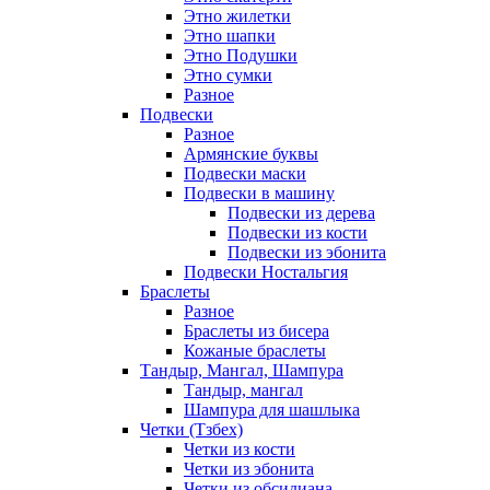
Этно жилетки
Этно шапки
Этно Подушки
Этно сумки
Разное
Подвески
Разное
Армянские буквы
Подвески маски
Подвески в машину
Подвески из дерева
Подвески из кости
Подвески из эбонита
Подвески Ностальгия
Браслеты
Разное
Браслеты из бисера
Кожаные браслеты
Тандыр, Мангал, Шампура
Тандыр, мангал
Шампура для шашлыка
Четки (Тзбех)
Четки из кости
Четки из эбонита
Четки из обсидиана