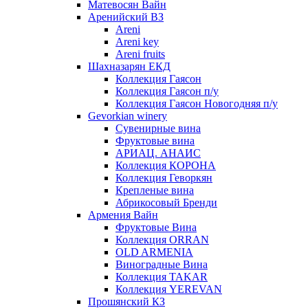
Матевосян Вайн
Аренийский ВЗ
Areni
Areni key
Areni fruits
Шахназарян ЕКД
Коллекция Гаясон
Коллекция Гаясон п/у
Коллекция Гаясон Новогодняя п/у
Gevorkian winery
Сувенирные вина
Фруктовые вина
АРИАЦ. АНАИС
Коллекция КОРОНА
Коллекция Геворкян
Крепленые вина
Абрикосовый Бренди
Армения Вайн
Фруктовые Вина
Коллекция ORRAN
OLD ARMENIA
Виноградные Вина
Коллекция TAKAR
Коллекция YEREVAN
Прошянский КЗ