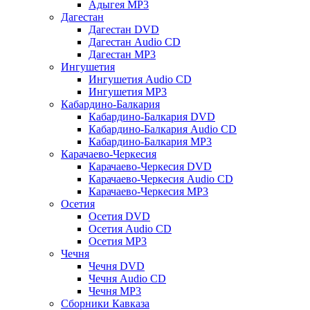
Адыгея MP3
Дагестан
Дагестан DVD
Дагестан Audio CD
Дагестан MP3
Ингушетия
Ингушетия Audio CD
Ингушетия MP3
Кабардино-Балкария
Кабардино-Балкария DVD
Кабардино-Балкария Audio CD
Кабардино-Балкария MP3
Карачаево-Черкесия
Карачаево-Черкесия DVD
Карачаево-Черкесия Audio CD
Карачаево-Черкесия MP3
Осетия
Осетия DVD
Осетия Audio CD
Осетия MP3
Чечня
Чечня DVD
Чечня Audio CD
Чечня MP3
Сборники Кавказа