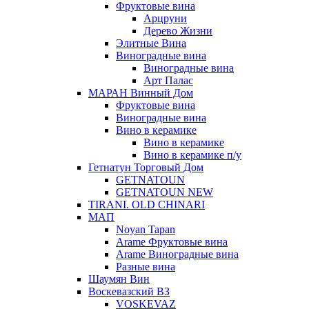
Фруктовые вина
Арцруни
Дерево Жизни
Элитные Вина
Виноградные вина
Виноградные вина
Арт Палас
МАРАН Винный Дом
Фруктовые вина
Виноградные вина
Вино в керамике
Вино в керамике
Вино в керамике п/у
Гетнатун Торговый Дом
GETNATOUN
GETNATOUN NEW
TIRANI. OLD CHINARI
МАП
Noyan Tapan
Arame Фруктовые вина
Arame Виноградные вина
Разные вина
Шаумян Вин
Воскевазский ВЗ
VOSKEVAZ