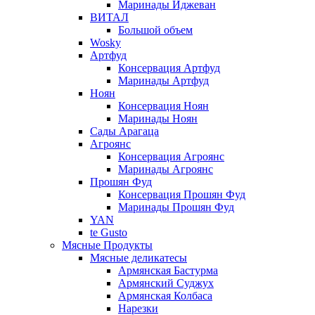
Маринады Иджеван
ВИТАЛ
Большой объем
Wosky
Артфуд
Консервация Артфуд
Маринады Артфуд
Ноян
Консервация Ноян
Маринады Ноян
Сады Арагаца
Агроянс
Консервация Агроянс
Маринады Агроянс
Прошян Фуд
Консервация Прошян Фуд
Маринады Прошян Фуд
YAN
te Gusto
Мясные Продукты
Мясные деликатесы
Армянская Бастурма
Армянский Суджух
Армянская Колбаса
Нарезки