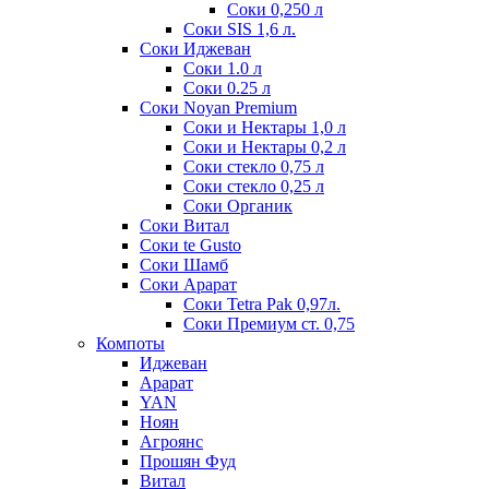
Соки 0,250 л
Соки SIS 1,6 л.
Соки Иджеван
Соки 1.0 л
Соки 0.25 л
Соки Noyan Premium
Соки и Нектары 1,0 л
Соки и Нектары 0,2 л
Соки стекло 0,75 л
Соки стекло 0,25 л
Соки Органик
Соки Витал
Соки te Gusto
Соки Шамб
Соки Арарат
Соки Tetra Pak 0,97л.
Соки Премиум ст. 0,75
Компоты
Иджеван
Арарат
YAN
Ноян
Агроянс
Прошян Фуд
Витал