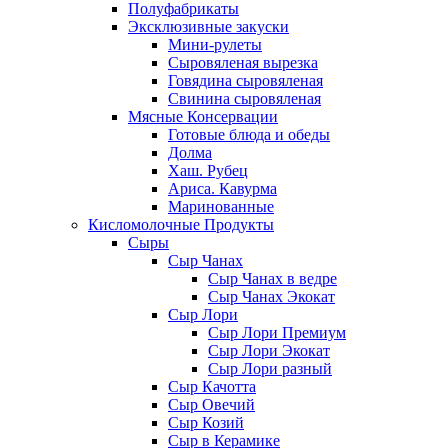
Полуфабрикаты
Эксклюзивные закуски
Мини-рулеты
Сыровяленая вырезка
Говядина сыровяленая
Свинина сыровяленая
Мясные Консервации
Готовые блюда и обеды
Долма
Хаш. Рубец
Ариса. Кавурма
Маринованные
Кисломолочные Продукты
Сыры
Сыр Чанах
Сыр Чанах в ведре
Сыр Чанах Экокат
Сыр Лори
Сыр Лори Премиум
Сыр Лори Экокат
Сыр Лори разный
Сыр Качотта
Сыр Овечий
Сыр Козий
Сыр в Керамике