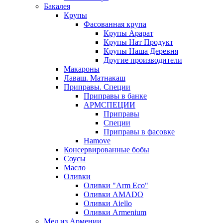
Бакалея
Крупы
Фасованная крупа
Крупы Арарат
Крупы Нат Продукт
Крупы Наша Деревня
Другие производители
Макароны
Лаваш. Матнакаш
Приправы. Специи
Приправы в банке
АРМСПЕЦИИ
Приправы
Специи
Приправы в фасовке
Hamove
Консервированные бобы
Соусы
Масло
Оливки
Оливки "Arm Eco"
Оливки AMADO
Оливки Aiello
Оливки Armenium
Мед из Армении