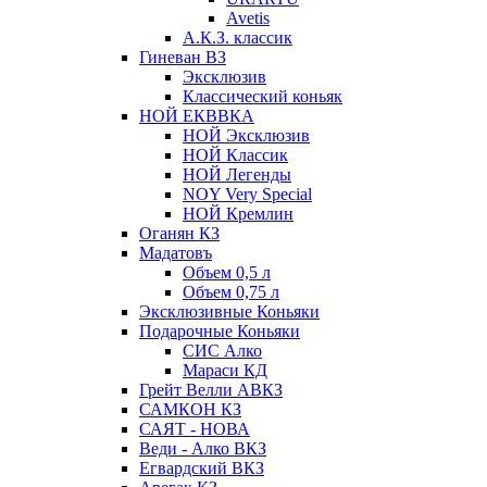
Avetis
А.К.З. классик
Гиневан ВЗ
Эксклюзив
Классический коньяк
НОЙ ЕКВВКА
НОЙ Эксклюзив
НОЙ Классик
НОЙ Легенды
NOY Very Speсial
НОЙ Кремлин
Оганян КЗ
Мадатовъ
Объем 0,5 л
Объем 0,75 л
Эксклюзивные Коньяки
Подарочные Коньяки
СИС Алко
Мараси КД
Грейт Велли АВКЗ
САМКОН КЗ
САЯТ - НОВА
Веди - Алко ВКЗ
Егвардский ВКЗ