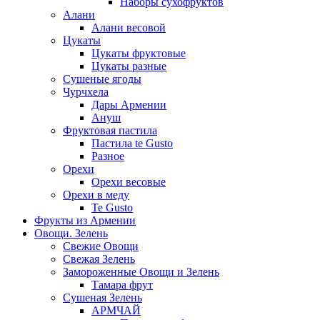
Наборы сухофруктов
Алани
Алани весовой
Цукаты
Цукаты фруктовые
Цукаты разные
Сушеные ягоды
Чурчхела
Дары Армении
Ануш
Фруктовая пастила
Пастила te Gusto
Разное
Орехи
Орехи весовые
Орехи в меду
Te Gusto
Фрукты из Армении
Овощи. Зелень
Свежие Овощи
Свежая Зелень
Замороженные Овощи и Зелень
Тамара фрут
Сушеная Зелень
АРМЧАЙ