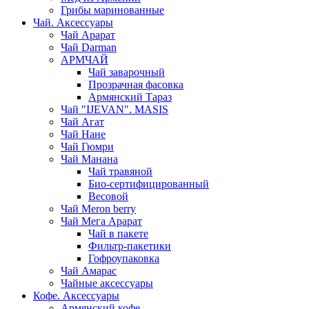
Грибы маринованные
Чай. Аксессуары
Чай Арарат
Чай Darman
АРМЧАЙ
Чай заварочный
Прозрачная фасовка
Армянский Тараз
Чай "IJEVAN". MASIS
Чай Агат
Чай Нане
Чай Гюмри
Чай Манана
Чай травяной
Био-сертифицированный
Весовой
Чай Meron berry
Чай Мега Арарат
Чай в пакете
Фильтр-пакетики
Гофроупаковка
Чай Амарас
Чайные аксессуары
Кофе. Аксессуары
Армянский кофе