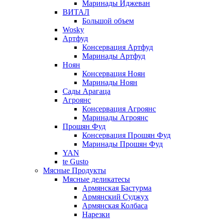
Маринады Иджеван
ВИТАЛ
Большой объем
Wosky
Артфуд
Консервация Артфуд
Маринады Артфуд
Ноян
Консервация Ноян
Маринады Ноян
Сады Арагаца
Агроянс
Консервация Агроянс
Маринады Агроянс
Прошян Фуд
Консервация Прошян Фуд
Маринады Прошян Фуд
YAN
te Gusto
Мясные Продукты
Мясные деликатесы
Армянская Бастурма
Армянский Суджух
Армянская Колбаса
Нарезки