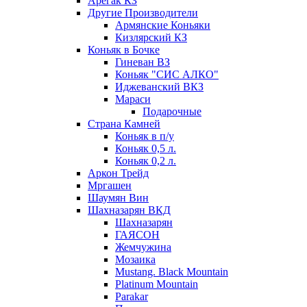
Арегак КЗ
Другие Производители
Армянские Коньяки
Кизлярский КЗ
Коньяк в Бочке
Гиневан ВЗ
Коньяк "СИС АЛКО"
Иджеванский ВКЗ
Мараси
Подарочные
Страна Камней
Коньяк в п/у
Коньяк 0,5 л.
Коньяк 0,2 л.
Аркон Трейд
Мргашен
Шаумян Вин
Шахназарян ВКД
Шахназарян
ГАЯСОН
Жемчужина
Мозаика
Mustang. Black Mountain
Platinum Mountain
Parakar