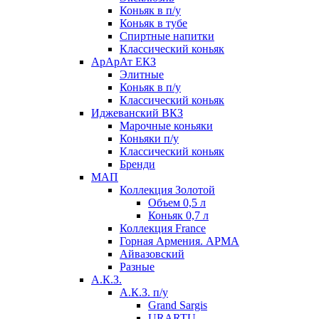
Коньяк в п/у
Коньяк в тубе
Спиртные напитки
Классический коньяк
АрАрАт ЕКЗ
Элитные
Коньяк в п/у
Классический коньяк
Иджеванский ВКЗ
Марочные коньяки
Коньяки п/у
Классический коньяк
Бренди
МАП
Коллекция Золотой
Объем 0,5 л
Коньяк 0,7 л
Коллекция France
Горная Армения. АРМА
Айвазовский
Разные
А.К.З.
А.К.З. п/у
Grand Sargis
URARTU