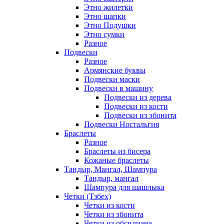
Этно жилетки
Этно шапки
Этно Подушки
Этно сумки
Разное
Подвески
Разное
Армянские буквы
Подвески маски
Подвески в машину
Подвески из дерева
Подвески из кости
Подвески из эбонита
Подвески Ностальгия
Браслеты
Разное
Браслеты из бисера
Кожаные браслеты
Тандыр, Мангал, Шампура
Тандыр, мангал
Шампура для шашлыка
Четки (Тзбех)
Четки из кости
Четки из эбонита
Четки из обсидиана