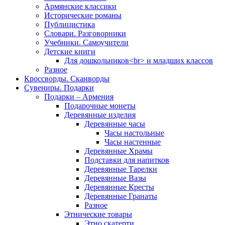
Армянские классики
Исторические романы
Публицистика
Словари. Разговорники
Учебники. Самоучители
Детские книги
Для дошкольников<br> и младших классов
Разное
Кроссворды. Сканворды
Сувениры. Подарки
Подарки – Армения
Подарочные монеты
Деревянные изделия
Деревянные часы
Часы настольные
Часы настенные
Деревянные Храмы
Подставки для напитков
Деревянные Тарелки
Деревянные Вазы
Деревянные Кресты
Деревянные Гранаты
Разное
Этнические товары
Этно скатерти