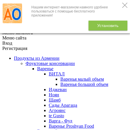
Нашим интернет-магазином намного удобнее
+7 (495) 646-888-1
пользоваться с помощью бесплатного
приложения!
В корзине
0
товаров
Установить
x
Меню каталога
Меню сайта
Вход
Регистрация
Продукты из Армении
Фруктовые консервации
Варенье
ВИТАЛ
Варенья малый объем
Варенья большой объем
Иджеван
Ноян
Шамб
Сады Арагаца
Агроянс
te Gusto
Варга - Фуд
Варенье Proshyan Food