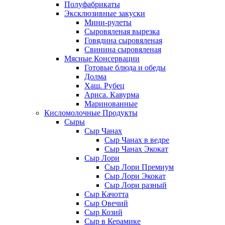
Полуфабрикаты
Эксклюзивные закуски
Мини-рулеты
Сыровяленая вырезка
Говядина сыровяленая
Свинина сыровяленая
Мясные Консервации
Готовые блюда и обеды
Долма
Хаш. Рубец
Ариса. Кавурма
Маринованные
Кисломолочные Продукты
Сыры
Сыр Чанах
Сыр Чанах в ведре
Сыр Чанах Экокат
Сыр Лори
Сыр Лори Премиум
Сыр Лори Экокат
Сыр Лори разный
Сыр Качотта
Сыр Овечий
Сыр Козий
Сыр в Керамике