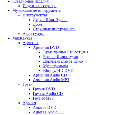
Ювелирные изделия
Изделия из серебра
Музыкальные инструменты
Инструменты
Дудук. Шви. Зурна.
Доол
Струнные инструменты
Аксессуары
MuzKavkaz
Армения
Армения DVD
Арменфильм Киностудия
Ереван Киностудия
Документальное Кино
Мультфильмы
Blu-ray. HD DVD
Армения Audio CD
Армения Audio MP3
Грузия
Грузия DVD
Грузия Audio CD
Грузия MP3
Адыгея
Адыгея DVD
Адыгея Audio CD