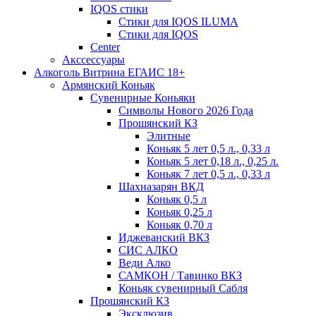
IQOS стики
Стики для IQOS ILUMA
Стики для IQOS
Сenter
Акссессуары
Алкоголь Витрина ЕГАИС 18+
Армянский Коньяк
Сувенирные Коньяки
Символы Нового 2026 Года
Прошянский КЗ
Элитные
Коньяк 5 лет 0,5 л., 0,33 л
Коньяк 5 лет 0,18 л., 0,25 л.
Коньяк 7 лет 0,5 л., 0,33 л
Шахназарян ВКД
Коньяк 0,5 л
Коньяк 0,25 л
Коньяк 0,70 л
Иджеванский ВКЗ
СИС АЛКО
Веди Алко
САМКОН / Тавинко ВКЗ
Коньяк сувенирный Сабля
Прошянский КЗ
Эксклюзив