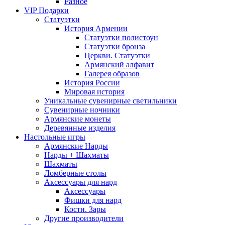
Разное
VIP Подарки
Статуэтки
История Армении
Статуэтки полистоун
Статуэтки бронза
Церкви. Статуэтки
Армянский алфавит
Галерея образов
История России
Мировая история
Уникальные сувенирные светильники
Сувенирные ночники
Армянские монеты
Деревянные изделия
Настольные игры
Армянские Нарды
Нарды + Шахматы
Шахматы
Ломберные столы
Аксессуары для нард
Аксессуары
Фишки для нард
Кости. Зары
Другие производители