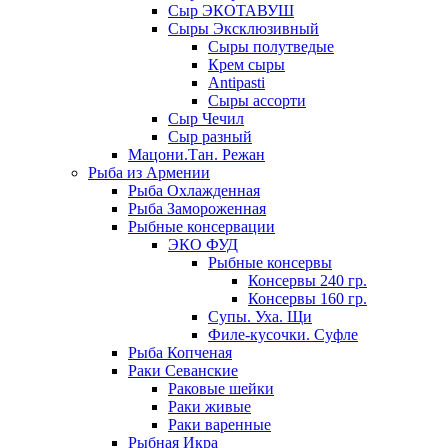
Сыр ЭКОТАВУШ
Сыры Эксклюзивный
Сыры полутведые
Крем сыры
Antipasti
Сыры ассорти
Сыр Чечил
Сыр разный
Мацони.Тан. Режан
Рыба из Армении
Рыба Охлажденная
Рыба Замороженная
Рыбные консервации
ЭКО ФУД
Рыбные консервы
Консервы 240 гр.
Консервы 160 гр.
Супы. Уха. Щи
Филе-кусочки. Суфле
Рыба Копченая
Раки Севанские
Раковые шейки
Раки живые
Раки варенные
Рыбная Икра