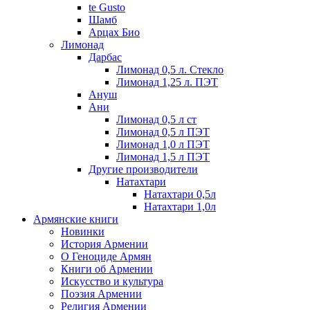
te Gusto
Шамб
Арцах Био
Лимонад
Дарбас
Лимонад 0,5 л. Стекло
Лимонад 1,25 л. ПЭТ
Ануш
Ани
Лимонад 0,5 л ст
Лимонад 0,5 л ПЭТ
Лимонад 1,0 л ПЭТ
Лимонад 1,5 л ПЭТ
Другие производители
Натахтари
Натахтари 0,5л
Натахтари 1,0л
Армянские книги
Новинки
История Армении
О Геноциде Армян
Книги об Армении
Иcкусство и культура
Поэзия Армении
Религия Армении