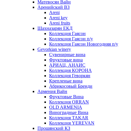
Матевосян Вайн
Аренийский ВЗ
Areni
Areni key
Areni fruits
Шахназарян ЕКД
Коллекция Гаясон
Коллекция Гаясон п/у
Коллекция Гаясон Новогодняя п/у
Gevorkian winery
Сувенирные вина
Фруктовые вина
АРИАЦ. АНАИС
Коллекция КОРОНА
Коллекция Геворкян
Крепленые вина
Абрикосовый Бренди
Армения Вайн
Фруктовые Вина
Коллекция ORRAN
OLD ARMENIA
Виноградные Вина
Коллекция TAKAR
Коллекция YEREVAN
Прошянский КЗ