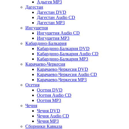
Адыгея MP3
Дагестан
Дагестан DVD
Дагестан Audio CD
Дагестан MP3
Ингушетия
Ингушетия Audio CD
Ингушетия MP3
Кабардино-Балкария
Кабардино-Балкария DVD
Кабардино-Балкария Audio CD
Кабардино-Балкария MP3
Карачаево-Черкесия
Карачаево-Черкесия DVD
Карачаево-Черкесия Audio CD
Карачаево-Черкесия MP3
Осетия
Осетия DVD
Осетия Audio CD
Осетия MP3
Чечня
Чечня DVD
Чечня Audio CD
Чечня MP3
Сборники Кавказа