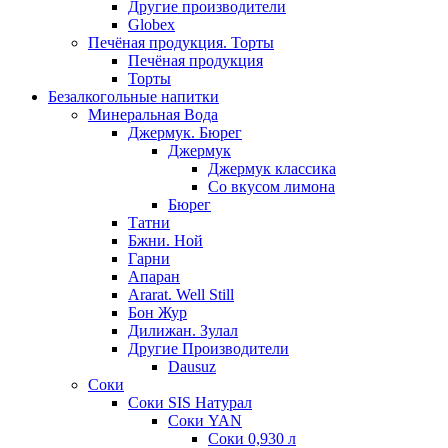
Другие производители
Globex
Печёная продукция. Торты
Печёная продукция
Торты
Безалкогольные напитки
Минеральная Вода
Джермук. Бюрег
Джермук
Джермук классика
Со вкусом лимона
Бюрег
Татни
Бжни. Ной
Гарни
Апаран
Ararat. Well Still
Бон Жур
Дилижан. Зулал
Другие Производители
Dausuz
Соки
Соки SIS Натурал
Соки YAN
Соки 0,930 л