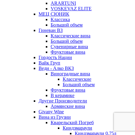
ARARTUNI
VOSKEVAZ ELITE
МЕЦ СЮНИК
Классика
Большой объем
Гиневан ВЗ
Классические вина
Большой объем
Сувенирные вина
Фруктовые вина
Гордость Нации
Вайк Груп
Веди - Алко ВКЗ
Виноградные вина
Классические
Большой объем
Фруктовые вина
В керамике
Другие Производители
Армянские вина
Givany Wine
Вина из Грузии
Кварельский Погреб
Киндзмараули
Киндзмараули 0,75л