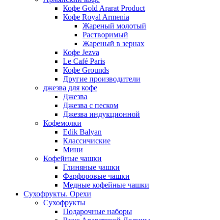
Кофе Gold Ararat Product
Кофе Royal Armenia
Жареный молотый
Растворимый
Жареный в зернах
Кофе Jezva
Le Café Paris
Кофе Grounds
Другие производители
джезва для кофе
Джезва
Джезва с песком
Джезва индукционной
Кофемолки
Edik Balyan
Классичиские
Мини
Кофейные чашки
Глиняные чашки
Фарфоровые чашки
Медные кофейные чашки
Сухофрукты. Орехи
Сухофрукты
Подарочные наборы