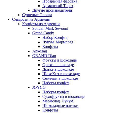
Прозрачная фасовка
Армянский Тараз
Другие производители
Сушеные Овощи
Сладости из Армении
Конфеты из Армении
Sonuar. Mark Sevouni
Grand Candy
Набор Конфет
Лукум. Мармелад
Конфеты
Арколад
GRAND Dian
Фрукты в шоколаде
Орехи в шоколаде
Драже в шоколаде
ШокоХит в шоколаде
Семечки в шоколаде
Наборы конфет
JOYCO
Наборы конфет
Сухофрукты в шоколаде
Мармелад. Лукум
Шоколадные плитки
Конфеты