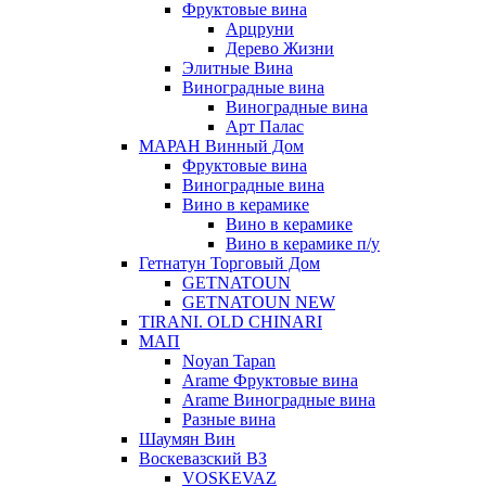
Фруктовые вина
Арцруни
Дерево Жизни
Элитные Вина
Виноградные вина
Виноградные вина
Арт Палас
МАРАН Винный Дом
Фруктовые вина
Виноградные вина
Вино в керамике
Вино в керамике
Вино в керамике п/у
Гетнатун Торговый Дом
GETNATOUN
GETNATOUN NEW
TIRANI. OLD CHINARI
МАП
Noyan Tapan
Arame Фруктовые вина
Arame Виноградные вина
Разные вина
Шаумян Вин
Воскевазский ВЗ
VOSKEVAZ