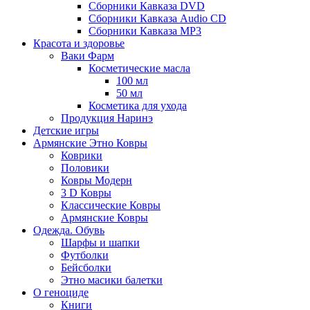
Сборники Кавказа DVD
Сборники Кавказа Audio CD
Сборники Кавказа MP3
Красота и здоровье
Ваки Фарм
Косметические масла
100 мл
50 мл
Косметика для ухода
Продукция Наринэ
Детские игры
Армянские Этно Ковры
Коврики
Половики
Ковры Модерн
3 D Ковры
Классические Ковры
Армянские Ковры
Одежда. Обувь
Шарфы и шапки
Футболки
Бейсболки
Этно масики балетки
О геноциде
Книги