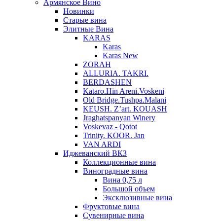
Армянское Вино
Новинки
Старые вина
Элитные Вина
KARAS
Karas
Karas New
ZORAH
ALLURIA. TAKRI.
BERDASHEN
Kataro.Hin Areni.Voskeni
Old Bridge.Tushpa.Malani
KEUSH. Z’art. KOUASH
Jraghatspanyan Winery
Voskevaz - Qotot
Trinity. KOOR. Jan
VAN ARDI
Иджеванский ВКЗ
Коллекционные вина
Виноградные вина
Вина 0,75 л
Большой объем
Эксклюзивные вина
Фруктовые вина
Cувенирные вина