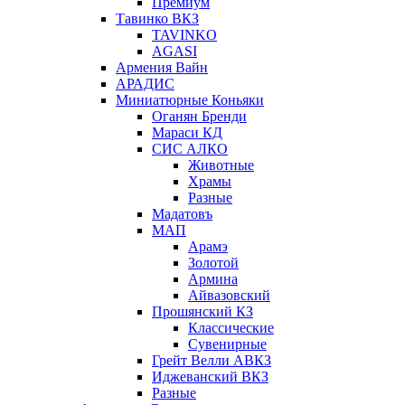
Премиум
Тавинко ВКЗ
TAVINKO
AGASI
Армения Вайн
АРАДИС
Миниатюрные Коньяки
Оганян Бренди
Мараси КД
СИС АЛКО
Животные
Храмы
Разные
Мадатовъ
МАП
Арамэ
Золотой
Армина
Айвазовский
Прошянский КЗ
Классические
Сувенирные
Грейт Велли АВКЗ
Иджеванский ВКЗ
Разные