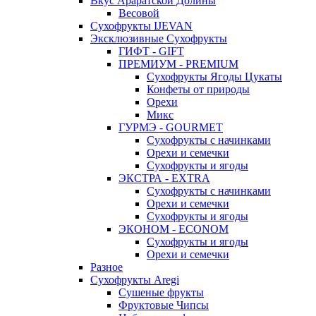
Вкус Араратской Долины
Весовой
Сухофрукты IJEVAN
Эксклюзивные Сухофрукты
ГИФТ - GIFT
ПРЕМИУМ - PREMIUM
Сухофрукты Ягоды Цукаты
Конфеты от природы
Орехи
Микс
ГУРМЭ - GOURMET
Сухофрукты с начинками
Орехи и семечки
Сухофрукты и ягоды
ЭКСТРА - EXTRA
Сухофрукты с начинками
Орехи и семечки
Сухофрукты и ягоды
ЭКОНОМ - ECONOM
Сухофрукты и ягоды
Орехи и семечки
Разное
Сухофрукты Aregi
Сушеные фрукты
Фруктовые Чипсы