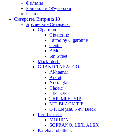
Фильмы
Бейсболки / Футболки
Разное
Сигареты. Витрина 18+
Армянские Сигареты
Cigaronne
Cigaronne
Tattoo by Cigaronne
Center
AMG
5th Street
Mackintosh
GRAND TABACCO
Akhtamar
Ararat
Nostalgia
Classic
TIP TOP
TRIUMPH. VIP
MT. BLACK TIP
GT. Elegant. New Bleck
Lex Tobacco
MORION
SOPRANO, LEX, ALEX
Karelia and others