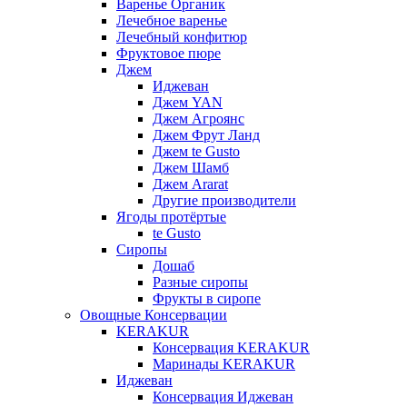
Варенье Органик
Лечебное варенье
Лечебный конфитюр
Фруктовое пюре
Джем
Иджеван
Джем YAN
Джем Агроянс
Джем Фрут Ланд
Джем te Gusto
Джем Шамб
Джем Ararat
Другие производители
Ягоды протёртые
te Gusto
Сиропы
Дошаб
Разные сиропы
Фрукты в сиропе
Овощные Консервации
KERAKUR
Консервация KERAKUR
Маринады KERAKUR
Иджеван
Консервация Иджеван