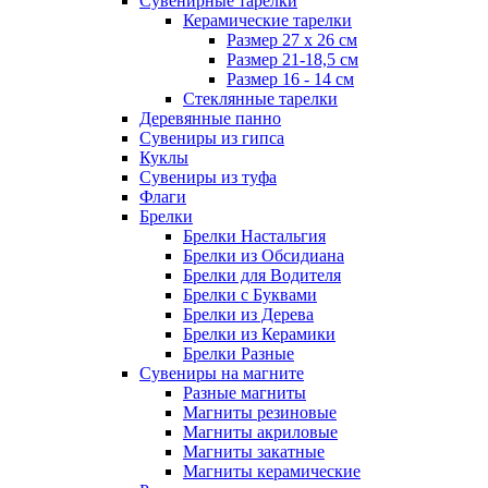
Сувенирные тарелки
Керамические тарелки
Размер 27 х 26 см
Размер 21-18,5 см
Размер 16 - 14 см
Стеклянные тарелки
Деревянные панно
Сувениры из гипса
Куклы
Сувениры из туфа
Флаги
Брелки
Брелки Настальгия
Брелки из Обсидиана
Брелки для Водителя
Брелки с Буквами
Брелки из Дерева
Брелки из Керамики
Брелки Разные
Сувениры на магните
Разные магниты
Магниты резиновые
Магниты акриловые
Магниты закатные
Магниты керамические