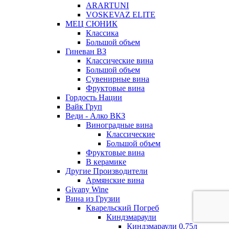
ARARTUNI
VOSKEVAZ ELITE
МЕЦ СЮНИК
Классика
Большой объем
Гиневан ВЗ
Классические вина
Большой объем
Сувенирные вина
Фруктовые вина
Гордость Нации
Вайк Груп
Веди - Алко ВКЗ
Виноградные вина
Классические
Большой объем
Фруктовые вина
В керамике
Другие Производители
Армянские вина
Givany Wine
Вина из Грузии
Кварельский Погреб
Киндзмараули
Киндзмараули 0,75л