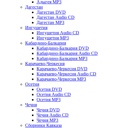
Адыгея MP3
Дагестан
Дагестан DVD
Дагестан Audio CD
Дагестан MP3
Ингушетия
Ингушетия Audio CD
Ингушетия MP3
Кабардино-Балкария
Кабардино-Балкария DVD
Кабардино-Балкария Audio CD
Кабардино-Балкария MP3
Карачаево-Черкесия
Карачаево-Черкесия DVD
Карачаево-Черкесия Audio CD
Карачаево-Черкесия MP3
Осетия
Осетия DVD
Осетия Audio CD
Осетия MP3
Чечня
Чечня DVD
Чечня Audio CD
Чечня MP3
Сборники Кавказа