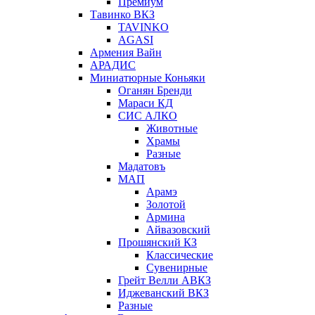
Премиум
Тавинко ВКЗ
TAVINKO
AGASI
Армения Вайн
АРАДИС
Миниатюрные Коньяки
Оганян Бренди
Мараси КД
СИС АЛКО
Животные
Храмы
Разные
Мадатовъ
МАП
Арамэ
Золотой
Армина
Айвазовский
Прошянский КЗ
Классические
Сувенирные
Грейт Велли АВКЗ
Иджеванский ВКЗ
Разные