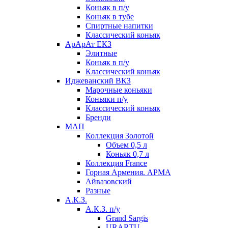
Коньяк в п/у
Коньяк в тубе
Спиртные напитки
Классический коньяк
АрАрАт ЕКЗ
Элитные
Коньяк в п/у
Классический коньяк
Иджеванский ВКЗ
Марочные коньяки
Коньяки п/у
Классический коньяк
Бренди
МАП
Коллекция Золотой
Объем 0,5 л
Коньяк 0,7 л
Коллекция France
Горная Армения. АРМА
Айвазовский
Разные
А.К.З.
А.К.З. п/у
Grand Sargis
URARTU