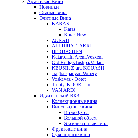
Армянское Вино
Новинки
Старые вина
Элитные Вина
KARAS
Karas
Karas New
ZORAH
ALLURIA. TAKRI.
BERDASHEN
Kataro.Hin Areni.Voskeni
Old Bridge.Tushpa.Malani
KEUSH. Z’art. KOUASH
Jraghatspanyan Winery
Voskevaz - Qotot
Trinity. KOOR. Jan
VAN ARDI
Иджеванский ВКЗ
Коллекционные вина
Виноградные вина
Вина 0,75 л
Большой объем
Эксклюзивные вина
Фруктовые вина
Cувенирные вина