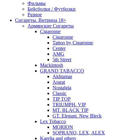
Фильмы
Бейсболки / Футболки
Разное
Сигареты. Витрина 18+
Армянские Сигареты
Cigaronne
Cigaronne
Tattoo by Cigaronne
Center
AMG
5th Street
Mackintosh
GRAND TABACCO
Akhtamar
Ararat
Nostalgia
Classic
TIP TOP
TRIUMPH. VIP
MT. BLACK TIP
GT. Elegant. New Bleck
Lex Tobacco
MORION
SOPRANO, LEX, ALEX
Karelia and others