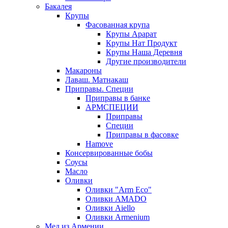
Бакалея
Крупы
Фасованная крупа
Крупы Арарат
Крупы Нат Продукт
Крупы Наша Деревня
Другие производители
Макароны
Лаваш. Матнакаш
Приправы. Специи
Приправы в банке
АРМСПЕЦИИ
Приправы
Специи
Приправы в фасовке
Hamove
Консервированные бобы
Соусы
Масло
Оливки
Оливки "Arm Eco"
Оливки AMADO
Оливки Aiello
Оливки Armenium
Мед из Армении