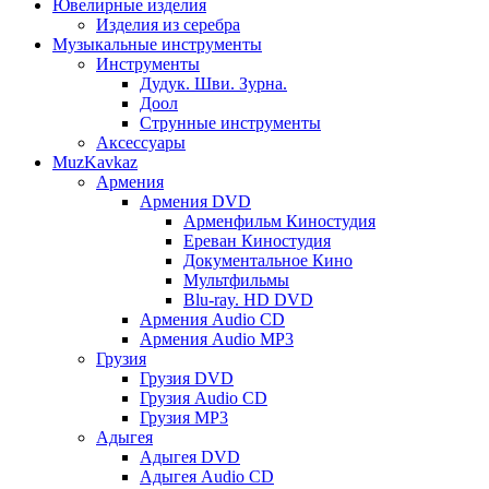
Ювелирные изделия
Изделия из серебра
Музыкальные инструменты
Инструменты
Дудук. Шви. Зурна.
Доол
Струнные инструменты
Аксессуары
MuzKavkaz
Армения
Армения DVD
Арменфильм Киностудия
Ереван Киностудия
Документальное Кино
Мультфильмы
Blu-ray. HD DVD
Армения Audio CD
Армения Audio MP3
Грузия
Грузия DVD
Грузия Audio CD
Грузия MP3
Адыгея
Адыгея DVD
Адыгея Audio CD