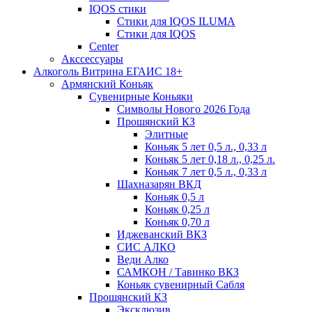
IQOS стики
Стики для IQOS ILUMA
Стики для IQOS
Сenter
Акссессуары
Алкоголь Витрина ЕГАИС 18+
Армянский Коньяк
Сувенирные Коньяки
Символы Нового 2026 Года
Прошянский КЗ
Элитные
Коньяк 5 лет 0,5 л., 0,33 л
Коньяк 5 лет 0,18 л., 0,25 л.
Коньяк 7 лет 0,5 л., 0,33 л
Шахназарян ВКД
Коньяк 0,5 л
Коньяк 0,25 л
Коньяк 0,70 л
Иджеванский ВКЗ
СИС АЛКО
Веди Алко
САМКОН / Тавинко ВКЗ
Коньяк сувенирный Сабля
Прошянский КЗ
Эксклюзив