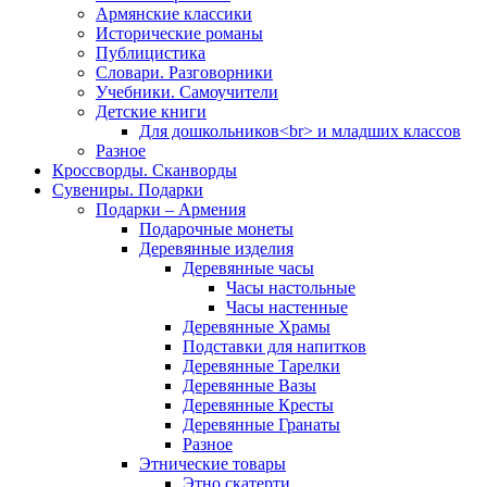
Армянские классики
Исторические романы
Публицистика
Словари. Разговорники
Учебники. Самоучители
Детские книги
Для дошкольников<br> и младших классов
Разное
Кроссворды. Сканворды
Сувениры. Подарки
Подарки – Армения
Подарочные монеты
Деревянные изделия
Деревянные часы
Часы настольные
Часы настенные
Деревянные Храмы
Подставки для напитков
Деревянные Тарелки
Деревянные Вазы
Деревянные Кресты
Деревянные Гранаты
Разное
Этнические товары
Этно скатерти