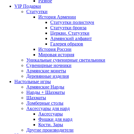
Разное
VIP Подарки
Статуэтки
История Армении
Статуэтки полистоун
Статуэтки бронза
Церкви. Статуэтки
Армянский алфавит
Галерея образов
История России
Мировая история
Уникальные сувенирные светильники
Сувенирные ночники
Армянские монеты
Деревянные изделия
Настольные игры
Армянские Нарды
Нарды + Шахматы
Шахматы
Ломберные столы
Аксессуары для нард
Аксессуары
Фишки для нард
Кости. Зары
Другие производители