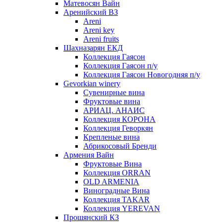
Матевосян Вайн
Аренийский ВЗ
Areni
Areni key
Areni fruits
Шахназарян ЕКД
Коллекция Гаясон
Коллекция Гаясон п/у
Коллекция Гаясон Новогодняя п/у
Gevorkian winery
Сувенирные вина
Фруктовые вина
АРИАЦ. АНАИС
Коллекция КОРОНА
Коллекция Геворкян
Крепленые вина
Абрикосовый Бренди
Армения Вайн
Фруктовые Вина
Коллекция ORRAN
OLD ARMENIA
Виноградные Вина
Коллекция TAKAR
Коллекция YEREVAN
Прошянский КЗ