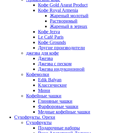
Кофе Gold Ararat Product
Кофе Royal Armenia
Жареный молотый
Растворимый
Жареный в зернах
Кофе Jezva
Le Café Paris
Кофе Grounds
Другие производители
джезва для кофе
Джезва
Джезва с песком
Джезва индукционной
Кофемолки
Edik Balyan
Классичиские
Мини
Кофейные чашки
Глиняные чашки
Фарфоровые чашки
Медные кофейные чашки
Сухофрукты. Орехи
Сухофрукты
Подарочные наборы