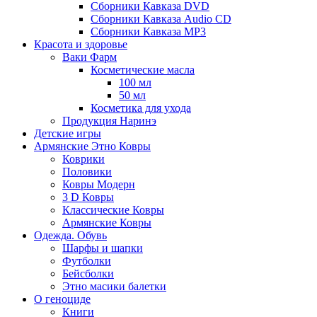
Сборники Кавказа DVD
Сборники Кавказа Audio CD
Сборники Кавказа MP3
Красота и здоровье
Ваки Фарм
Косметические масла
100 мл
50 мл
Косметика для ухода
Продукция Наринэ
Детские игры
Армянские Этно Ковры
Коврики
Половики
Ковры Модерн
3 D Ковры
Классические Ковры
Армянские Ковры
Одежда. Обувь
Шарфы и шапки
Футболки
Бейсболки
Этно масики балетки
О геноциде
Книги