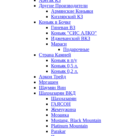
Арегак КЗ
Другие Производители
Армянские Коньяки
Кизлярский КЗ
Коньяк в Бочке
Гиневан ВЗ
Коньяк "СИС АЛКО"
Иджеванский ВКЗ
Мараси
Подарочные
Страна Камней
Коньяк в п/у
Коньяк 0,5 л.
Коньяк 0,2 л.
Аркон Трейд
Мргашен
Шаумян Вин
Шахназарян ВКД
Шахназарян
ГАЯСОН
Жемчужина
Мозаика
Mustang. Black Mountain
Platinum Mountain
Parakar