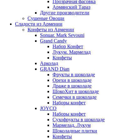
Прозрачная фасовка
Армянский Тараз
Другие производители
Сушеные Овощи
Сладости из Армении
Конфеты из Армении
Sonuar. Mark Sevouni
Grand Candy
Набор Конфет
Лукум. Мармелад
Конфеты
Арколад
GRAND Dian
Фрукты в шоколаде
Орехи в шоколаде
Драже в шоколаде
ШокоХит в шоколаде
Семечки в шоколаде
Наборы конфет
JOYCO
Наборы конфет
Сухофрукты в шоколаде
Мармелад. Лукум
Шоколадные плитки
Конфеты