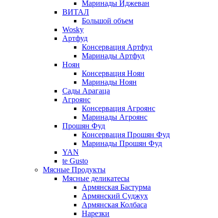
Маринады Иджеван
ВИТАЛ
Большой объем
Wosky
Артфуд
Консервация Артфуд
Маринады Артфуд
Ноян
Консервация Ноян
Маринады Ноян
Сады Арагаца
Агроянс
Консервация Агроянс
Маринады Агроянс
Прошян Фуд
Консервация Прошян Фуд
Маринады Прошян Фуд
YAN
te Gusto
Мясные Продукты
Мясные деликатесы
Армянская Бастурма
Армянский Суджух
Армянская Колбаса
Нарезки