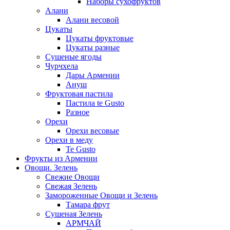
Наборы сухофруктов
Алани
Алани весовой
Цукаты
Цукаты фруктовые
Цукаты разные
Сушеные ягоды
Чурчхела
Дары Армении
Ануш
Фруктовая пастила
Пастила te Gusto
Разное
Орехи
Орехи весовые
Орехи в меду
Te Gusto
Фрукты из Армении
Овощи. Зелень
Свежие Овощи
Свежая Зелень
Замороженные Овощи и Зелень
Тамара фрут
Сушеная Зелень
АРМЧАЙ