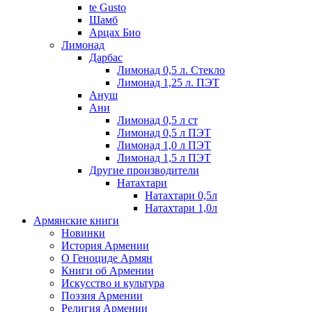
te Gusto
Шамб
Арцах Био
Лимонад
Дарбас
Лимонад 0,5 л. Стекло
Лимонад 1,25 л. ПЭТ
Ануш
Ани
Лимонад 0,5 л ст
Лимонад 0,5 л ПЭТ
Лимонад 1,0 л ПЭТ
Лимонад 1,5 л ПЭТ
Другие производители
Натахтари
Натахтари 0,5л
Натахтари 1,0л
Армянские книги
Новинки
История Армении
О Геноциде Армян
Книги об Армении
Иcкусство и культура
Поэзия Армении
Религия Армении