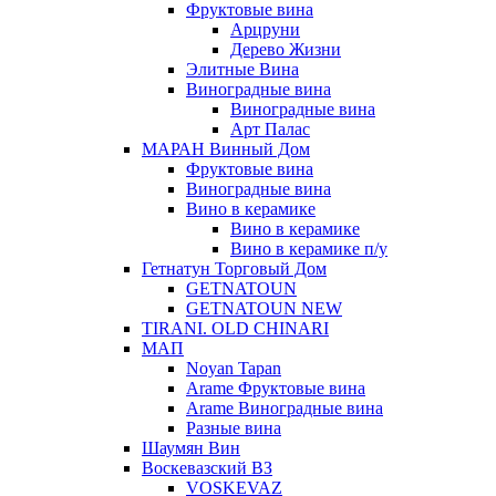
Фруктовые вина
Арцруни
Дерево Жизни
Элитные Вина
Виноградные вина
Виноградные вина
Арт Палас
МАРАН Винный Дом
Фруктовые вина
Виноградные вина
Вино в керамике
Вино в керамике
Вино в керамике п/у
Гетнатун Торговый Дом
GETNATOUN
GETNATOUN NEW
TIRANI. OLD CHINARI
МАП
Noyan Tapan
Arame Фруктовые вина
Arame Виноградные вина
Разные вина
Шаумян Вин
Воскевазский ВЗ
VOSKEVAZ