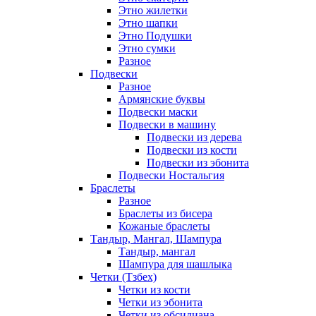
Этно жилетки
Этно шапки
Этно Подушки
Этно сумки
Разное
Подвески
Разное
Армянские буквы
Подвески маски
Подвески в машину
Подвески из дерева
Подвески из кости
Подвески из эбонита
Подвески Ностальгия
Браслеты
Разное
Браслеты из бисера
Кожаные браслеты
Тандыр, Мангал, Шампура
Тандыр, мангал
Шампура для шашлыка
Четки (Тзбех)
Четки из кости
Четки из эбонита
Четки из обсидиана