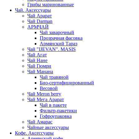
Грибы маринованные
Чай. Аксессуары
Чай Арарат
Чай Darman
АРМЧАЙ
Чай заварочный
Прозрачная фасовка
Армянский Тараз
Чай "IJEVAN". MASIS
Чай Агат
Чай Нане
Чай Гюмри
Чай Манана
Чай травяной
Био-сертифицированный
Весовой
Чай Meron berry
Чай Мега Арарат
Чай в пакете
Фильтр-пакетики
Гофроупаковка
Чай Амарас
Чайные аксессуары
Кофе. Аксессуары
Армянский кофе