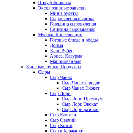
Полуфабрикаты
Эксклюзивные закуски
Мини-рулеты
Сыровяленая вырезка
Говядина сыровяленая
Свинина сыровяленая
Мясные Консервации
Готовые блюда и обеды
Долма
Хаш. Рубец
Ариса. Кавурма
Маринованные
Кисломолочные Продукты
Сыры
Сыр Чанах
Сыр Чанах в ведре
Сыр Чанах Экокат
Сыр Лори
Сыр Лори Премиум
Сыр Лори Экокат
Сыр Лори разный
Сыр Качотта
Сыр Овечий
Сыр Козий
Сыр в Керамике