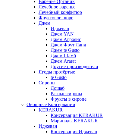
Варенье Органик
Лечебное варенье
Лечебный конфитюр
Фруктовое пюре
Джем
Иджеван
Джем YAN
Джем Агроянс
Джем Фрут Ланд
Джем te Gusto
Джем Шамб
Джем Ararat
Другие производители
Ягоды протёртые
te Gusto
Сиропы
Дошаб
Разные сиропы
Фрукты в сиропе
Овощные Консервации
KERAKUR
Консервация KERAKUR
Маринады KERAKUR
Иджеван
Консервация Иджеван