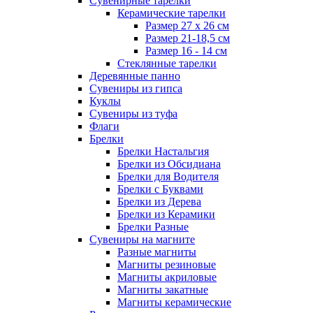
Сувенирные тарелки
Керамические тарелки
Размер 27 х 26 см
Размер 21-18,5 см
Размер 16 - 14 см
Стеклянные тарелки
Деревянные панно
Сувениры из гипса
Куклы
Сувениры из туфа
Флаги
Брелки
Брелки Настальгия
Брелки из Обсидиана
Брелки для Водителя
Брелки с Буквами
Брелки из Дерева
Брелки из Керамики
Брелки Разные
Сувениры на магните
Разные магниты
Магниты резиновые
Магниты акриловые
Магниты закатные
Магниты керамические