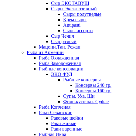
Сыр ЭКОТАВУШ
Сыры Эксклюзивный
Сыры полутведые
Крем сыры
Antipasti
Сыры ассорти
Сыр Чечил
Сыр разный
Мацони.Тан. Режан
Рыба из Армении
Рыба Охлажденная
Рыба Замороженная
Рыбные консервации
ЭКО ФУД
Рыбные консервы
Консервы 240 гр.
Консервы 160 гр.
Супы. Уха. Щи
Филе-кусочки. Суфле
Рыба Копченая
Раки Севанские
Раковые шейки
Раки живые
Раки варенные
Рыбная Икра