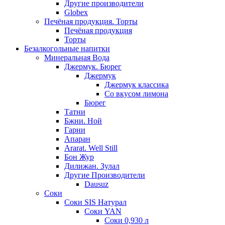
Другие производители
Globex
Печёная продукция. Торты
Печёная продукция
Торты
Безалкогольные напитки
Минеральная Вода
Джермук. Бюрег
Джермук
Джермук классика
Со вкусом лимона
Бюрег
Татни
Бжни. Ной
Гарни
Апаран
Ararat. Well Still
Бон Жур
Дилижан. Зулал
Другие Производители
Dausuz
Соки
Соки SIS Натурал
Соки YAN
Соки 0,930 л