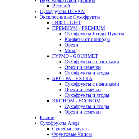
Вкус Араратской Долины
Весовой
Сухофрукты IJEVAN
Эксклюзивные Сухофрукты
ГИФТ - GIFT
ПРЕМИУМ - PREMIUM
Сухофрукты Ягоды Цукаты
Конфеты от природы
Орехи
Микс
ГУРМЭ - GOURMET
Сухофрукты с начинками
Орехи и семечки
Сухофрукты и ягоды
ЭКСТРА - EXTRA
Сухофрукты с начинками
Орехи и семечки
Сухофрукты и ягоды
ЭКОНОМ - ECONOM
Сухофрукты и ягоды
Орехи и семечки
Разное
Сухофрукты Aregi
Сушеные фрукты
Фруктовые Чипсы