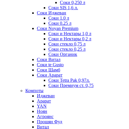
Соки 0,250 л
Соки SIS 1,6 л.
Соки Иджеван
Соки 1.0 л
Соки 0.25 л
Соки Noyan Premium
Соки и Нектары 1,0 л
Соки и Нектары 0,2 л
Соки стекло 0,75 л
Соки стекло 0,25 л
Соки Органик
Соки Витал
Соки te Gusto
Соки Шамб
Соки Арарат
Соки Tetra Pak 0,97л.
Соки Премиум ст. 0,75
Компоты
Иджеван
Арарат
YAN
Ноян
Агроянс
Прошян Фуд
Витал