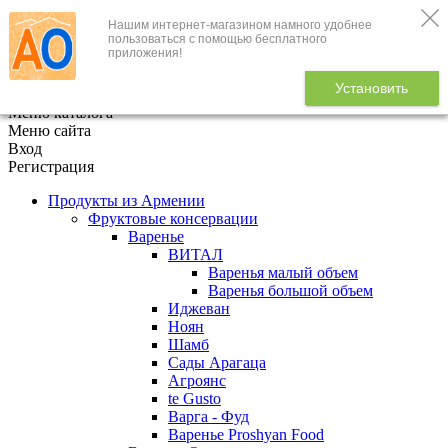
Нашим интернет-магазином намного удобнее
+7 (495) 646-888-1
пользоваться с помощью бесплатного
приложения!
В корзине
0
товаров
Установить
x
Меню каталога
Меню сайта
Вход
Регистрация
Продукты из Армении
Фруктовые консервации
Варенье
ВИТАЛ
Варенья малый объем
Варенья большой объем
Иджеван
Ноян
Шамб
Сады Арагаца
Агроянс
te Gusto
Варга - Фуд
Варенье Proshyan Food