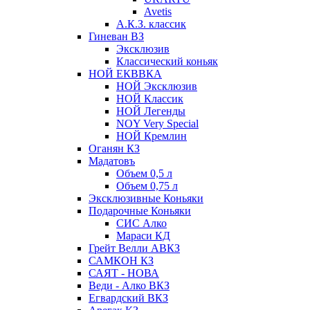
Avetis
А.К.З. классик
Гиневан ВЗ
Эксклюзив
Классический коньяк
НОЙ ЕКВВКА
НОЙ Эксклюзив
НОЙ Классик
НОЙ Легенды
NOY Very Speсial
НОЙ Кремлин
Оганян КЗ
Мадатовъ
Объем 0,5 л
Объем 0,75 л
Эксклюзивные Коньяки
Подарочные Коньяки
СИС Алко
Мараси КД
Грейт Велли АВКЗ
САМКОН КЗ
САЯТ - НОВА
Веди - Алко ВКЗ
Егвардский ВКЗ