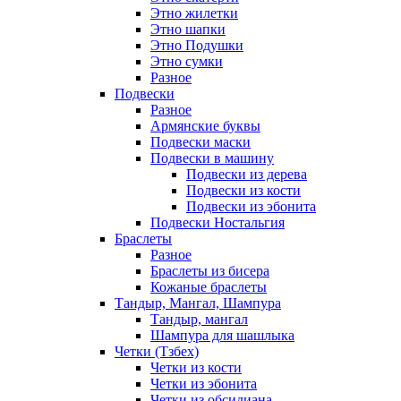
Этно жилетки
Этно шапки
Этно Подушки
Этно сумки
Разное
Подвески
Разное
Армянские буквы
Подвески маски
Подвески в машину
Подвески из дерева
Подвески из кости
Подвески из эбонита
Подвески Ностальгия
Браслеты
Разное
Браслеты из бисера
Кожаные браслеты
Тандыр, Мангал, Шампура
Тандыр, мангал
Шампура для шашлыка
Четки (Тзбех)
Четки из кости
Четки из эбонита
Четки из обсидиана