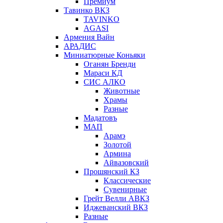
Премиум
Тавинко ВКЗ
TAVINKO
AGASI
Армения Вайн
АРАДИС
Миниатюрные Коньяки
Оганян Бренди
Мараси КД
СИС АЛКО
Животные
Храмы
Разные
Мадатовъ
МАП
Арамэ
Золотой
Армина
Айвазовский
Прошянский КЗ
Классические
Сувенирные
Грейт Велли АВКЗ
Иджеванский ВКЗ
Разные