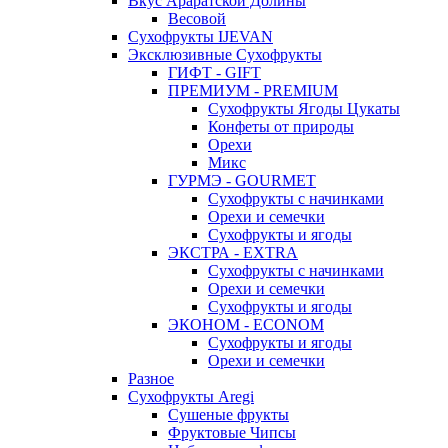
Вкус Араратской Долины
Весовой
Сухофрукты IJEVAN
Эксклюзивные Сухофрукты
ГИФТ - GIFT
ПРЕМИУМ - PREMIUM
Сухофрукты Ягоды Цукаты
Конфеты от природы
Орехи
Микс
ГУРМЭ - GOURMET
Сухофрукты с начинками
Орехи и семечки
Сухофрукты и ягоды
ЭКСТРА - EXTRA
Сухофрукты с начинками
Орехи и семечки
Сухофрукты и ягоды
ЭКОНОМ - ECONOM
Сухофрукты и ягоды
Орехи и семечки
Разное
Сухофрукты Aregi
Сушеные фрукты
Фруктовые Чипсы