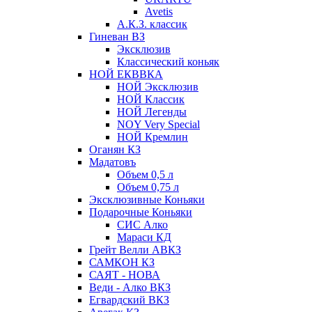
Avetis
А.К.З. классик
Гиневан ВЗ
Эксклюзив
Классический коньяк
НОЙ ЕКВВКА
НОЙ Эксклюзив
НОЙ Классик
НОЙ Легенды
NOY Very Speсial
НОЙ Кремлин
Оганян КЗ
Мадатовъ
Объем 0,5 л
Объем 0,75 л
Эксклюзивные Коньяки
Подарочные Коньяки
СИС Алко
Мараси КД
Грейт Велли АВКЗ
САМКОН КЗ
САЯТ - НОВА
Веди - Алко ВКЗ
Егвардский ВКЗ