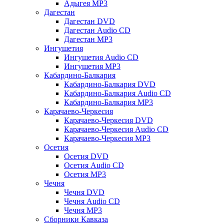
Адыгея MP3
Дагестан
Дагестан DVD
Дагестан Audio CD
Дагестан MP3
Ингушетия
Ингушетия Audio CD
Ингушетия MP3
Кабардино-Балкария
Кабардино-Балкария DVD
Кабардино-Балкария Audio CD
Кабардино-Балкария MP3
Карачаево-Черкесия
Карачаево-Черкесия DVD
Карачаево-Черкесия Audio CD
Карачаево-Черкесия MP3
Осетия
Осетия DVD
Осетия Audio CD
Осетия MP3
Чечня
Чечня DVD
Чечня Audio CD
Чечня MP3
Сборники Кавказа