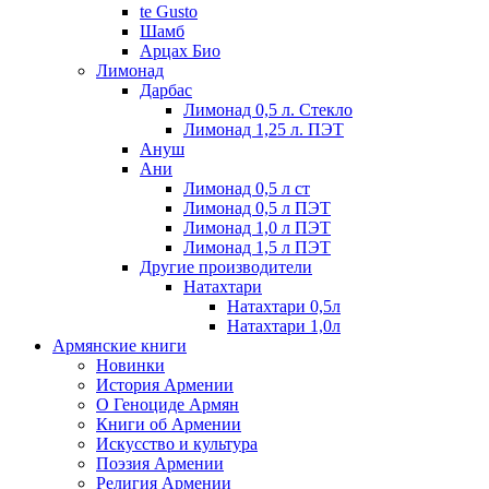
te Gusto
Шамб
Арцах Био
Лимонад
Дарбас
Лимонад 0,5 л. Стекло
Лимонад 1,25 л. ПЭТ
Ануш
Ани
Лимонад 0,5 л ст
Лимонад 0,5 л ПЭТ
Лимонад 1,0 л ПЭТ
Лимонад 1,5 л ПЭТ
Другие производители
Натахтари
Натахтари 0,5л
Натахтари 1,0л
Армянские книги
Новинки
История Армении
О Геноциде Армян
Книги об Армении
Иcкусство и культура
Поэзия Армении
Религия Армении