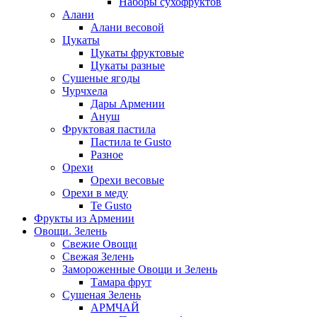
Наборы сухофруктов
Алани
Алани весовой
Цукаты
Цукаты фруктовые
Цукаты разные
Сушеные ягоды
Чурчхела
Дары Армении
Ануш
Фруктовая пастила
Пастила te Gusto
Разное
Орехи
Орехи весовые
Орехи в меду
Te Gusto
Фрукты из Армении
Овощи. Зелень
Свежие Овощи
Свежая Зелень
Замороженные Овощи и Зелень
Тамара фрут
Сушеная Зелень
АРМЧАЙ