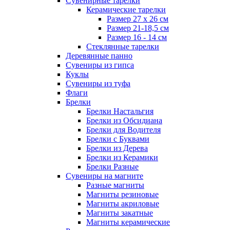
Сувенирные тарелки
Керамические тарелки
Размер 27 х 26 см
Размер 21-18,5 см
Размер 16 - 14 см
Стеклянные тарелки
Деревянные панно
Сувениры из гипса
Куклы
Сувениры из туфа
Флаги
Брелки
Брелки Настальгия
Брелки из Обсидиана
Брелки для Водителя
Брелки с Буквами
Брелки из Дерева
Брелки из Керамики
Брелки Разные
Сувениры на магните
Разные магниты
Магниты резиновые
Магниты акриловые
Магниты закатные
Магниты керамические