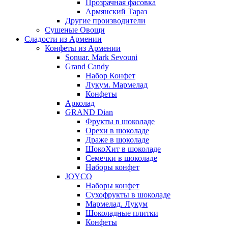
Прозрачная фасовка
Армянский Тараз
Другие производители
Сушеные Овощи
Сладости из Армении
Конфеты из Армении
Sonuar. Mark Sevouni
Grand Candy
Набор Конфет
Лукум. Мармелад
Конфеты
Арколад
GRAND Dian
Фрукты в шоколаде
Орехи в шоколаде
Драже в шоколаде
ШокоХит в шоколаде
Семечки в шоколаде
Наборы конфет
JOYCO
Наборы конфет
Сухофрукты в шоколаде
Мармелад. Лукум
Шоколадные плитки
Конфеты