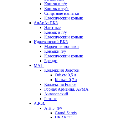
Коньяк в п/у
Коньяк в тубе
Спиртные напитки
Классический коньяк
АрАрАт ЕКЗ
Элитные
Коньяк в п/у
Классический коньяк
Иджеванский ВКЗ
Марочные коньяки
Коньяки п/у
Классический коньяк
Бренди
МАП
Коллекция Золотой
Объем 0,5 л
Коньяк 0,7 л
Коллекция France
Горная Армения. АРМА
Айвазовский
Разные
А.К.З.
А.К.З. п/у
Grand Sargis
URARTU