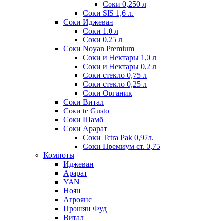
Соки 0,250 л
Соки SIS 1,6 л.
Соки Иджеван
Соки 1.0 л
Соки 0.25 л
Соки Noyan Premium
Соки и Нектары 1,0 л
Соки и Нектары 0,2 л
Соки стекло 0,75 л
Соки стекло 0,25 л
Соки Органик
Соки Витал
Соки te Gusto
Соки Шамб
Соки Арарат
Соки Tetra Pak 0,97л.
Соки Премиум ст. 0,75
Компоты
Иджеван
Арарат
YAN
Ноян
Агроянс
Прошян Фуд
Витал