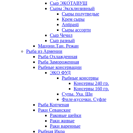
Сыр ЭКОТАВУШ
Сыры Эксклюзивный
Сыры полутведые
Крем сыры
Antipasti
Сыры ассорти
Сыр Чечил
Сыр разный
Мацони.Тан. Режан
Рыба из Армении
Рыба Охлажденная
Рыба Замороженная
Рыбные консервации
ЭКО ФУД
Рыбные консервы
Консервы 240 гр.
Консервы 160 гр.
Супы. Уха. Щи
Филе-кусочки. Суфле
Рыба Копченая
Раки Севанские
Раковые шейки
Раки живые
Раки варенные
Рыбная Икра