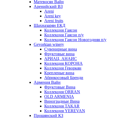
Матевосян Вайн
Аренийский ВЗ
Areni
Areni key
Areni fruits
Шахназарян ЕКД
Коллекция Гаясон
Коллекция Гаясон п/у
Коллекция Гаясон Новогодняя п/у
Gevorkian winery
Сувенирные вина
Фруктовые вина
АРИАЦ. АНАИС
Коллекция КОРОНА
Коллекция Геворкян
Крепленые вина
Абрикосовый Бренди
Армения Вайн
Фруктовые Вина
Коллекция ORRAN
OLD ARMENIA
Виноградные Вина
Коллекция TAKAR
Коллекция YEREVAN
Прошянский КЗ