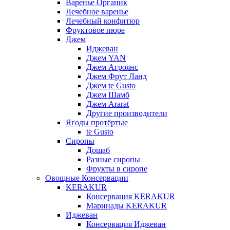
Варенье Органик
Лечебное варенье
Лечебный конфитюр
Фруктовое пюре
Джем
Иджеван
Джем YAN
Джем Агроянс
Джем Фрут Ланд
Джем te Gusto
Джем Шамб
Джем Ararat
Другие производители
Ягоды протёртые
te Gusto
Сиропы
Дошаб
Разные сиропы
Фрукты в сиропе
Овощные Консервации
KERAKUR
Консервация KERAKUR
Маринады KERAKUR
Иджеван
Консервация Иджеван