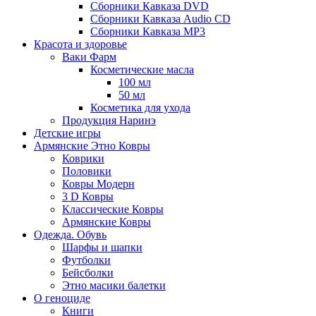
Сборники Кавказа DVD
Сборники Кавказа Audio CD
Сборники Кавказа MP3
Красота и здоровье
Ваки Фарм
Косметические масла
100 мл
50 мл
Косметика для ухода
Продукция Наринэ
Детские игры
Армянские Этно Ковры
Коврики
Половики
Ковры Модерн
3 D Ковры
Классические Ковры
Армянские Ковры
Одежда. Обувь
Шарфы и шапки
Футболки
Бейсболки
Этно масики балетки
О геноциде
Книги