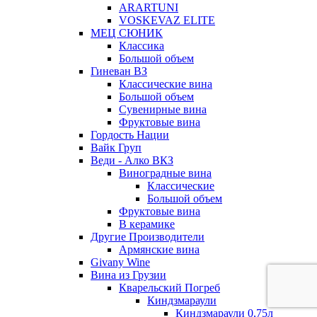
ARARTUNI
VOSKEVAZ ELITE
МЕЦ СЮНИК
Классика
Большой объем
Гиневан ВЗ
Классические вина
Большой объем
Сувенирные вина
Фруктовые вина
Гордость Нации
Вайк Груп
Веди - Алко ВКЗ
Виноградные вина
Классические
Большой объем
Фруктовые вина
В керамике
Другие Производители
Армянские вина
Givany Wine
Вина из Грузии
Кварельский Погреб
Киндзмараули
Киндзмараули 0,75л