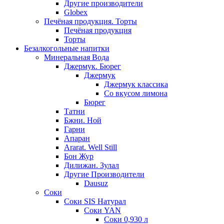
Другие производители
Globex
Печёная продукция. Торты
Печёная продукция
Торты
Безалкогольные напитки
Минеральная Вода
Джермук. Бюрег
Джермук
Джермук классика
Со вкусом лимона
Бюрег
Татни
Бжни. Ной
Гарни
Апаран
Ararat. Well Still
Бон Жур
Дилижан. Зулал
Другие Производители
Dausuz
Соки
Соки SIS Натурал
Соки YAN
Соки 0,930 л