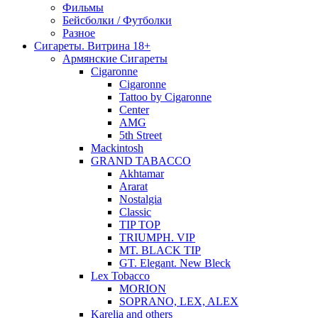
Фильмы
Бейсболки / Футболки
Разное
Сигареты. Витрина 18+
Армянские Сигареты
Cigaronne
Cigaronne
Tattoo by Cigaronne
Center
AMG
5th Street
Mackintosh
GRAND TABACCO
Akhtamar
Ararat
Nostalgia
Classic
TIP TOP
TRIUMPH. VIP
MT. BLACK TIP
GT. Elegant. New Bleck
Lex Tobacco
MORION
SOPRANO, LEX, ALEX
Karelia and others