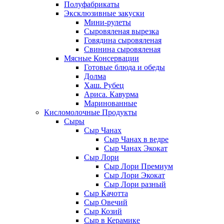
Полуфабрикаты
Эксклюзивные закуски
Мини-рулеты
Сыровяленая вырезка
Говядина сыровяленая
Свинина сыровяленая
Мясные Консервации
Готовые блюда и обеды
Долма
Хаш. Рубец
Ариса. Кавурма
Маринованные
Кисломолочные Продукты
Сыры
Сыр Чанах
Сыр Чанах в ведре
Сыр Чанах Экокат
Сыр Лори
Сыр Лори Премиум
Сыр Лори Экокат
Сыр Лори разный
Сыр Качотта
Сыр Овечий
Сыр Козий
Сыр в Керамике