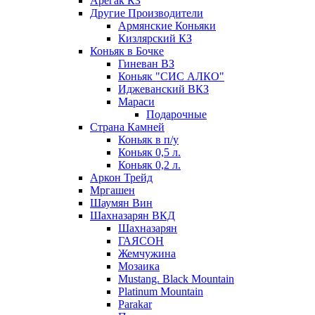
Арегак КЗ
Другие Производители
Армянские Коньяки
Кизлярский КЗ
Коньяк в Бочке
Гиневан ВЗ
Коньяк "СИС АЛКО"
Иджеванский ВКЗ
Мараси
Подарочные
Страна Камней
Коньяк в п/у
Коньяк 0,5 л.
Коньяк 0,2 л.
Аркон Трейд
Мргашен
Шаумян Вин
Шахназарян ВКД
Шахназарян
ГАЯСОН
Жемчужина
Мозаика
Mustang. Black Mountain
Platinum Mountain
Parakar