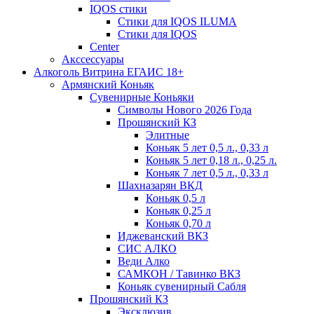
IQOS стики
Стики для IQOS ILUMA
Стики для IQOS
Сenter
Акссессуары
Алкоголь Витрина ЕГАИС 18+
Армянский Коньяк
Сувенирные Коньяки
Символы Нового 2026 Года
Прошянский КЗ
Элитные
Коньяк 5 лет 0,5 л., 0,33 л
Коньяк 5 лет 0,18 л., 0,25 л.
Коньяк 7 лет 0,5 л., 0,33 л
Шахназарян ВКД
Коньяк 0,5 л
Коньяк 0,25 л
Коньяк 0,70 л
Иджеванский ВКЗ
СИС АЛКО
Веди Алко
САМКОН / Тавинко ВКЗ
Коньяк сувенирный Сабля
Прошянский КЗ
Эксклюзив