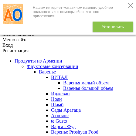
Нашим интернет-магазином намного удобнее
+7 (495) 646-888-1
пользоваться с помощью бесплатного
приложения!
В корзине
0
товаров
Установить
x
Меню каталога
Меню сайта
Вход
Регистрация
Продукты из Армении
Фруктовые консервации
Варенье
ВИТАЛ
Варенья малый объем
Варенья большой объем
Иджеван
Ноян
Шамб
Сады Арагаца
Агроянс
te Gusto
Варга - Фуд
Варенье Proshyan Food