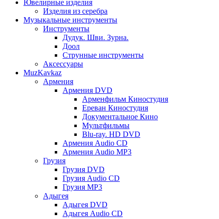
Ювелирные изделия
Изделия из серебра
Музыкальные инструменты
Инструменты
Дудук. Шви. Зурна.
Доол
Струнные инструменты
Аксессуары
MuzKavkaz
Армения
Армения DVD
Арменфильм Киностудия
Ереван Киностудия
Документальное Кино
Мультфильмы
Blu-ray. HD DVD
Армения Audio CD
Армения Audio MP3
Грузия
Грузия DVD
Грузия Audio CD
Грузия MP3
Адыгея
Адыгея DVD
Адыгея Audio CD