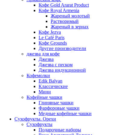
Кофе Gold Ararat Product
Кофе Royal Armenia
Жареный молотый
Растворимый
Жареный в зернах
Кофе Jezva
Le Café Paris
Кофе Grounds
Другие производители
джезва для кофе
Джезва
Джезва с песком
Джезва индукционной
Кофемолки
Edik Balyan
Классичиские
Мини
Кофейные чашки
Глиняные чашки
Фарфоровые чашки
Медные кофейные чашки
Сухофрукты. Орехи
Сухофрукты
Подарочные наборы