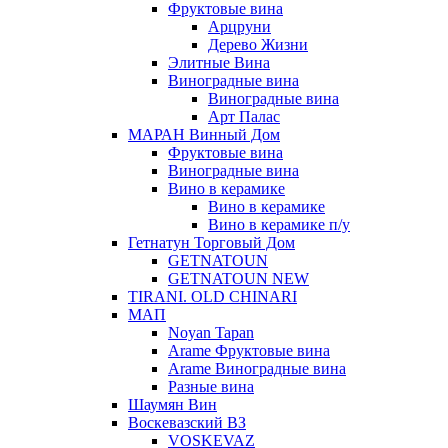
Фруктовые вина
Арцруни
Дерево Жизни
Элитные Вина
Виноградные вина
Виноградные вина
Арт Палас
МАРАН Винный Дом
Фруктовые вина
Виноградные вина
Вино в керамике
Вино в керамике
Вино в керамике п/у
Гетнатун Торговый Дом
GETNATOUN
GETNATOUN NEW
TIRANI. OLD CHINARI
МАП
Noyan Tapan
Arame Фруктовые вина
Arame Виноградные вина
Разные вина
Шаумян Вин
Воскевазский ВЗ
VOSKEVAZ