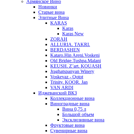
Армянское Вино
Новинки
Старые вина
Элитные Вина
KARAS
Karas
Karas New
ZORAH
ALLURIA. TAKRI.
BERDASHEN
Kataro.Hin Areni.Voskeni
Old Bridge.Tushpa.Malani
KEUSH. Z’art. KOUASH
Jraghatspanyan Winery
Voskevaz - Qotot
Trinity. KOOR. Jan
VAN ARDI
Иджеванский ВКЗ
Коллекционные вина
Виноградные вина
Вина 0,75 л
Большой объем
Эксклюзивные вина
Фруктовые вина
Cувенирные вина