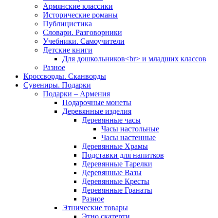
Армянские классики
Исторические романы
Публицистика
Словари. Разговорники
Учебники. Самоучители
Детские книги
Для дошкольников<br> и младших классов
Разное
Кроссворды. Сканворды
Сувениры. Подарки
Подарки – Армения
Подарочные монеты
Деревянные изделия
Деревянные часы
Часы настольные
Часы настенные
Деревянные Храмы
Подставки для напитков
Деревянные Тарелки
Деревянные Вазы
Деревянные Кресты
Деревянные Гранаты
Разное
Этнические товары
Этно скатерти