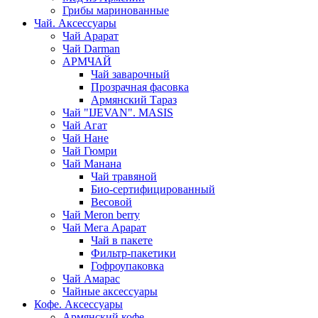
Грибы маринованные
Чай. Аксессуары
Чай Арарат
Чай Darman
АРМЧАЙ
Чай заварочный
Прозрачная фасовка
Армянский Тараз
Чай "IJEVAN". MASIS
Чай Агат
Чай Нане
Чай Гюмри
Чай Манана
Чай травяной
Био-сертифицированный
Весовой
Чай Meron berry
Чай Мега Арарат
Чай в пакете
Фильтр-пакетики
Гофроупаковка
Чай Амарас
Чайные аксессуары
Кофе. Аксессуары
Армянский кофе