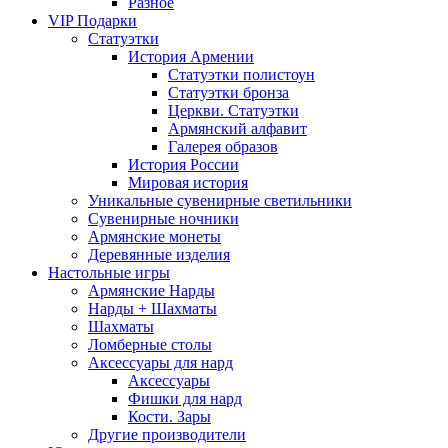
Разное
VIP Подарки
Статуэтки
История Армении
Статуэтки полистоун
Статуэтки бронза
Церкви. Статуэтки
Армянский алфавит
Галерея образов
История России
Мировая история
Уникальные сувенирные светильники
Сувенирные ночники
Армянские монеты
Деревянные изделия
Настольные игры
Армянские Нарды
Нарды + Шахматы
Шахматы
Ломберные столы
Аксессуары для нард
Аксессуары
Фишки для нард
Кости. Зары
Другие производители