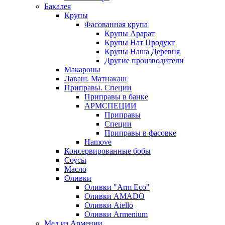
Бакалея
Крупы
Фасованная крупа
Крупы Арарат
Крупы Нат Продукт
Крупы Наша Деревня
Другие производители
Макароны
Лаваш. Матнакаш
Приправы. Специи
Приправы в банке
АРМСПЕЦИИ
Приправы
Специи
Приправы в фасовке
Hamove
Консервированные бобы
Соусы
Масло
Оливки
Оливки "Arm Eco"
Оливки AMADO
Оливки Aiello
Оливки Armenium
Мед из Армении