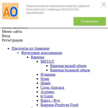
Нашим интернет-магазином намного удобнее
+7 (495) 646-888-1
пользоваться с помощью бесплатного
приложения!
В корзине
0
товаров
Установить
x
Меню каталога
Меню сайта
Вход
Регистрация
Продукты из Армении
Фруктовые консервации
Варенье
ВИТАЛ
Варенья малый объем
Варенья большой объем
Иджеван
Ноян
Шамб
Сады Арагаца
Агроянс
te Gusto
Варга - Фуд
Варенье Proshyan Food