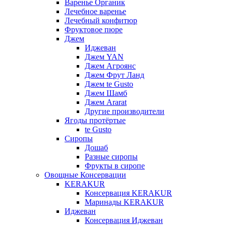
Варенье Органик
Лечебное варенье
Лечебный конфитюр
Фруктовое пюре
Джем
Иджеван
Джем YAN
Джем Агроянс
Джем Фрут Ланд
Джем te Gusto
Джем Шамб
Джем Ararat
Другие производители
Ягоды протёртые
te Gusto
Сиропы
Дошаб
Разные сиропы
Фрукты в сиропе
Овощные Консервации
KERAKUR
Консервация KERAKUR
Маринады KERAKUR
Иджеван
Консервация Иджеван