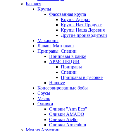
Бакалея
Крупы
Фасованная крупа
Крупы Арарат
Крупы Нат Продукт
Крупы Наша Деревня
Другие производители
Макароны
Лаваш. Матнакаш
Приправы. Специи
Приправы в банке
АРМСПЕЦИИ
Приправы
Специи
Приправы в фасовке
Hamove
Консервированные бобы
Соусы
Масло
Оливки
Оливки "Arm Eco"
Оливки AMADO
Оливки Aiello
Оливки Armenium
Мед из Армении