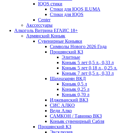
IQOS стики
Стики для IQOS ILUMA
Стики для IQOS
Сenter
Акссессуары
Алкоголь Витрина ЕГАИС 18+
Армянский Коньяк
Сувенирные Коньяки
Символы Нового 2026 Года
Прошянский КЗ
Элитные
Коньяк 5 лет 0,5 л., 0,33 л
Коньяк 5 лет 0,18 л., 0,25 л.
Коньяк 7 лет 0,5 л., 0,33 л
Шахназарян ВКД
Коньяк 0,5 л
Коньяк 0,25 л
Коньяк 0,70 л
Иджеванский ВКЗ
СИС АЛКО
Веди Алко
САМКОН / Тавинко ВКЗ
Коньяк сувенирный Сабля
Прошянский КЗ
Эксклюзив