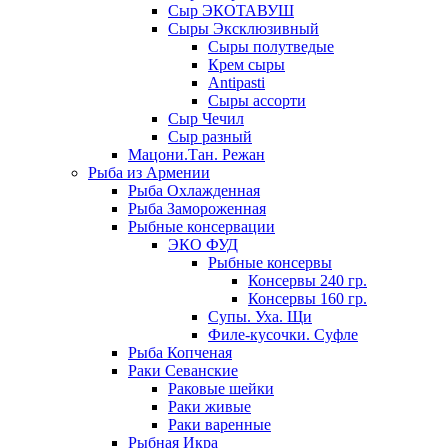
Сыр ЭКОТАВУШ
Сыры Эксклюзивный
Сыры полутведые
Крем сыры
Antipasti
Сыры ассорти
Сыр Чечил
Сыр разный
Мацони.Тан. Режан
Рыба из Армении
Рыба Охлажденная
Рыба Замороженная
Рыбные консервации
ЭКО ФУД
Рыбные консервы
Консервы 240 гр.
Консервы 160 гр.
Супы. Уха. Щи
Филе-кусочки. Суфле
Рыба Копченая
Раки Севанские
Раковые шейки
Раки живые
Раки варенные
Рыбная Икра