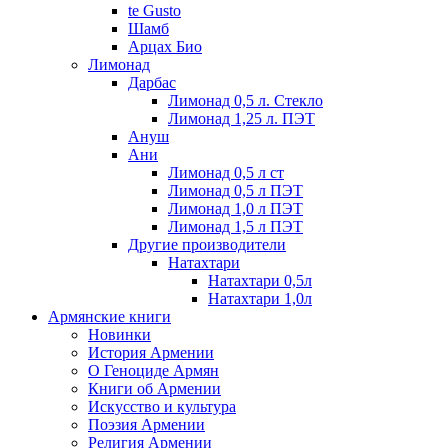
te Gusto
Шамб
Арцах Био
Лимонад
Дарбас
Лимонад 0,5 л. Стекло
Лимонад 1,25 л. ПЭТ
Ануш
Ани
Лимонад 0,5 л ст
Лимонад 0,5 л ПЭТ
Лимонад 1,0 л ПЭТ
Лимонад 1,5 л ПЭТ
Другие производители
Натахтари
Натахтари 0,5л
Натахтари 1,0л
Армянские книги
Новинки
История Армении
О Геноциде Армян
Книги об Армении
Иcкусство и культура
Поэзия Армении
Религия Армении