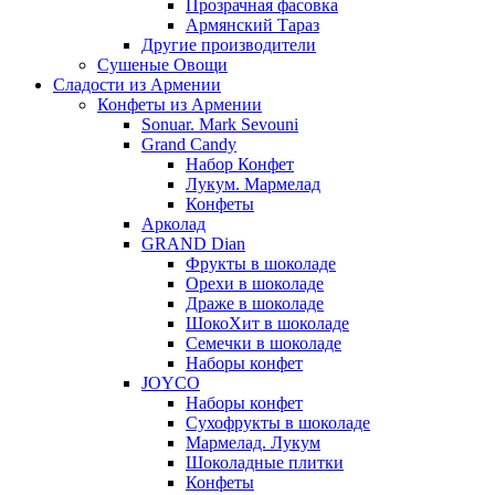
Прозрачная фасовка
Армянский Тараз
Другие производители
Сушеные Овощи
Сладости из Армении
Конфеты из Армении
Sonuar. Mark Sevouni
Grand Candy
Набор Конфет
Лукум. Мармелад
Конфеты
Арколад
GRAND Dian
Фрукты в шоколаде
Орехи в шоколаде
Драже в шоколаде
ШокоХит в шоколаде
Семечки в шоколаде
Наборы конфет
JOYCO
Наборы конфет
Сухофрукты в шоколаде
Мармелад. Лукум
Шоколадные плитки
Конфеты