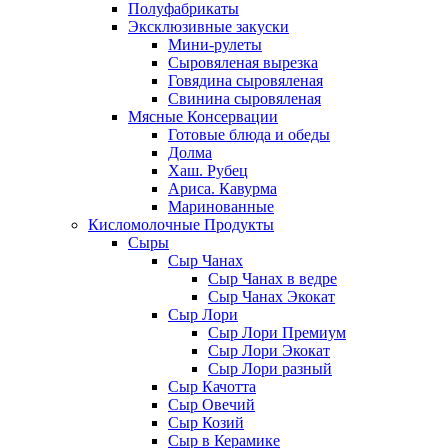
Полуфабрикаты
Эксклюзивные закуски
Мини-рулеты
Сыровяленая вырезка
Говядина сыровяленая
Свинина сыровяленая
Мясные Консервации
Готовые блюда и обеды
Долма
Хаш. Рубец
Ариса. Кавурма
Маринованные
Кисломолочные Продукты
Сыры
Сыр Чанах
Сыр Чанах в ведре
Сыр Чанах Экокат
Сыр Лори
Сыр Лори Премиум
Сыр Лори Экокат
Сыр Лори разный
Сыр Качотта
Сыр Овечий
Сыр Козий
Сыр в Керамике