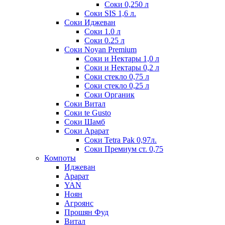
Соки 0,250 л
Соки SIS 1,6 л.
Соки Иджеван
Соки 1.0 л
Соки 0.25 л
Соки Noyan Premium
Соки и Нектары 1,0 л
Соки и Нектары 0,2 л
Соки стекло 0,75 л
Соки стекло 0,25 л
Соки Органик
Соки Витал
Соки te Gusto
Соки Шамб
Соки Арарат
Соки Tetra Pak 0,97л.
Соки Премиум ст. 0,75
Компоты
Иджеван
Арарат
YAN
Ноян
Агроянс
Прошян Фуд
Витал