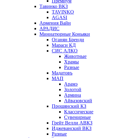
Премиум
Тавинко ВКЗ
TAVINKO
AGASI
Армения Вайн
АРАДИС
Миниатюрные Коньяки
Оганян Бренди
Мараси КД
СИС АЛКО
Животные
Храмы
Разные
Мадатовъ
МАП
Арамэ
Золотой
Армина
Айвазовский
Прошянский КЗ
Классические
Сувенирные
Грейт Велли АВКЗ
Иджеванский ВКЗ
Разные