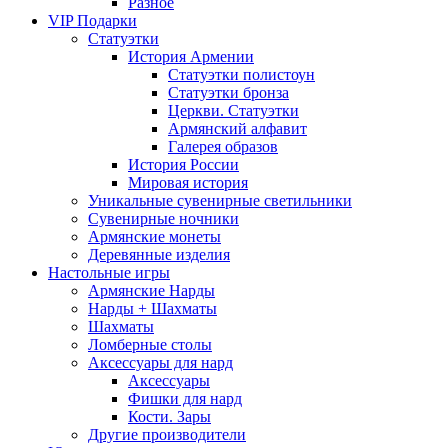
Разное
VIP Подарки
Статуэтки
История Армении
Статуэтки полистоун
Статуэтки бронза
Церкви. Статуэтки
Армянский алфавит
Галерея образов
История России
Мировая история
Уникальные сувенирные светильники
Сувенирные ночники
Армянские монеты
Деревянные изделия
Настольные игры
Армянские Нарды
Нарды + Шахматы
Шахматы
Ломберные столы
Аксессуары для нард
Аксессуары
Фишки для нард
Кости. Зары
Другие производители