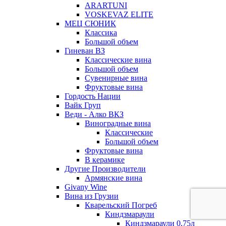
ARARTUNI
VOSKEVAZ ELITE
МЕЦ СЮНИК
Классика
Большой объем
Гиневан ВЗ
Классические вина
Большой объем
Сувенирные вина
Фруктовые вина
Гордость Нации
Вайк Груп
Веди - Алко ВКЗ
Виноградные вина
Классические
Большой объем
Фруктовые вина
В керамике
Другие Производители
Армянские вина
Givany Wine
Вина из Грузии
Кварельский Погреб
Киндзмараули
Киндзмараули 0,75л