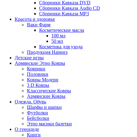
Сборники Кавказа DVD
Сборники Кавказа Audio CD
Сборники Кавказа MP3
Красота и здоровье
Ваки Фарм
Косметические масла
100 мл
50 мл
Косметика для ухода
Продукция Наринэ
Детские игры
Армянские Этно Ковры
Коврики
Половики
Ковры Модерн
3 D Ковры
Классические Ковры
Армянские Ковры
Одежда. Обувь
Шарфы и шапки
Футболки
Бейсболки
Этно масики балетки
О геноциде
Книги