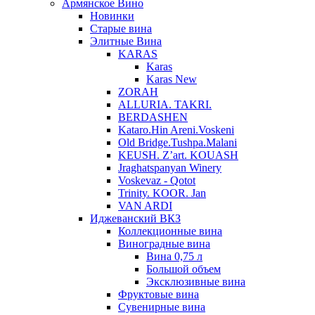
Армянское Вино
Новинки
Старые вина
Элитные Вина
KARAS
Karas
Karas New
ZORAH
ALLURIA. TAKRI.
BERDASHEN
Kataro.Hin Areni.Voskeni
Old Bridge.Tushpa.Malani
KEUSH. Z’art. KOUASH
Jraghatspanyan Winery
Voskevaz - Qotot
Trinity. KOOR. Jan
VAN ARDI
Иджеванский ВКЗ
Коллекционные вина
Виноградные вина
Вина 0,75 л
Большой объем
Эксклюзивные вина
Фруктовые вина
Cувенирные вина