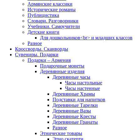
Армянские классики
Исторические романы
Публицистика
Словари. Разговорники
Учебники. Самоучители
Детские книги
Для дошкольников<br> и младших классов
Разное
Кроссворды. Сканворды
Сувениры. Подарки
Подарки – Армения
Подарочные монеты
Деревянные изделия
Деревянные часы
Часы настольные
Часы настенные
Деревянные Храмы
Подставки для напитков
Деревянные Тарелки
Деревянные Вазы
Деревянные Кресты
Деревянные Гранаты
Разное
Этнические товары
Этно скатерти