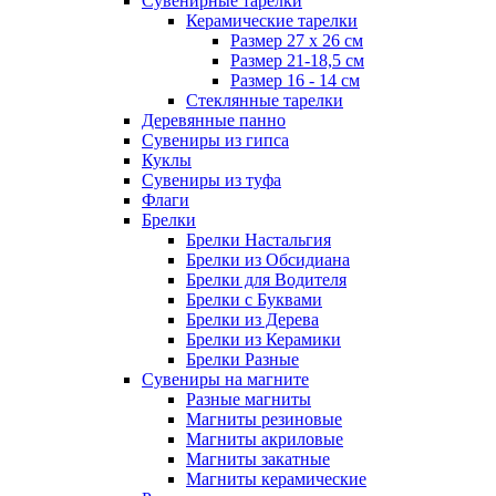
Сувенирные тарелки
Керамические тарелки
Размер 27 х 26 см
Размер 21-18,5 см
Размер 16 - 14 см
Стеклянные тарелки
Деревянные панно
Сувениры из гипса
Куклы
Сувениры из туфа
Флаги
Брелки
Брелки Настальгия
Брелки из Обсидиана
Брелки для Водителя
Брелки с Буквами
Брелки из Дерева
Брелки из Керамики
Брелки Разные
Сувениры на магните
Разные магниты
Магниты резиновые
Магниты акриловые
Магниты закатные
Магниты керамические