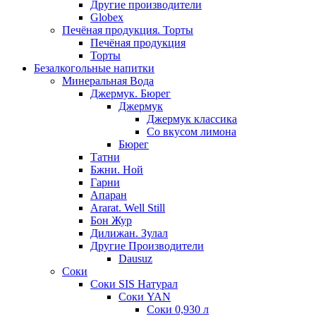
Другие производители
Globex
Печёная продукция. Торты
Печёная продукция
Торты
Безалкогольные напитки
Минеральная Вода
Джермук. Бюрег
Джермук
Джермук классика
Со вкусом лимона
Бюрег
Татни
Бжни. Ной
Гарни
Апаран
Ararat. Well Still
Бон Жур
Дилижан. Зулал
Другие Производители
Dausuz
Соки
Соки SIS Натурал
Соки YAN
Соки 0,930 л