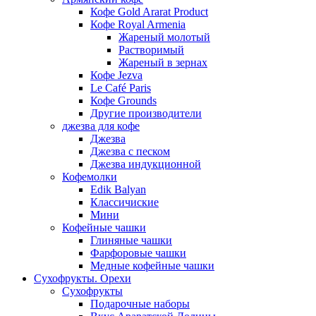
Кофе Gold Ararat Product
Кофе Royal Armenia
Жареный молотый
Растворимый
Жареный в зернах
Кофе Jezva
Le Café Paris
Кофе Grounds
Другие производители
джезва для кофе
Джезва
Джезва с песком
Джезва индукционной
Кофемолки
Edik Balyan
Классичиские
Мини
Кофейные чашки
Глиняные чашки
Фарфоровые чашки
Медные кофейные чашки
Сухофрукты. Орехи
Сухофрукты
Подарочные наборы