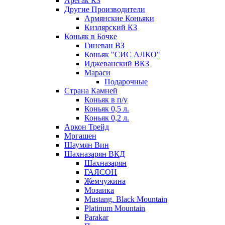
Арегак КЗ
Другие Производители
Армянские Коньяки
Кизлярский КЗ
Коньяк в Бочке
Гиневан ВЗ
Коньяк "СИС АЛКО"
Иджеванский ВКЗ
Мараси
Подарочные
Страна Камней
Коньяк в п/у
Коньяк 0,5 л.
Коньяк 0,2 л.
Аркон Трейд
Мргашен
Шаумян Вин
Шахназарян ВКД
Шахназарян
ГАЯСОН
Жемчужина
Мозаика
Mustang. Black Mountain
Platinum Mountain
Parakar