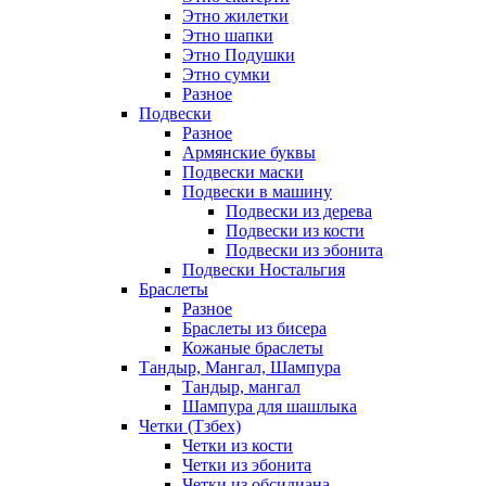
Этно жилетки
Этно шапки
Этно Подушки
Этно сумки
Разное
Подвески
Разное
Армянские буквы
Подвески маски
Подвески в машину
Подвески из дерева
Подвески из кости
Подвески из эбонита
Подвески Ностальгия
Браслеты
Разное
Браслеты из бисера
Кожаные браслеты
Тандыр, Мангал, Шампура
Тандыр, мангал
Шампура для шашлыка
Четки (Тзбех)
Четки из кости
Четки из эбонита
Четки из обсидиана