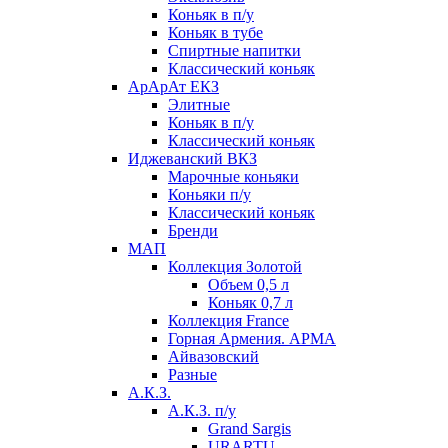
Коньяк в п/у
Коньяк в тубе
Спиртные напитки
Классический коньяк
АрАрАт ЕКЗ
Элитные
Коньяк в п/у
Классический коньяк
Иджеванский ВКЗ
Марочные коньяки
Коньяки п/у
Классический коньяк
Бренди
МАП
Коллекция Золотой
Объем 0,5 л
Коньяк 0,7 л
Коллекция France
Горная Армения. АРМА
Айвазовский
Разные
А.К.З.
А.К.З. п/у
Grand Sargis
URARTU