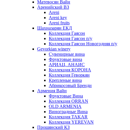
Матевосян Вайн
Аренийский ВЗ
Areni
Areni key
Areni fruits
Шахназарян ЕКД
Коллекция Гаясон
Коллекция Гаясон п/у
Коллекция Гаясон Новогодняя п/у
Gevorkian winery
Сувенирные вина
Фруктовые вина
АРИАЦ. АНАИС
Коллекция КОРОНА
Коллекция Геворкян
Крепленые вина
Абрикосовый Бренди
Армения Вайн
Фруктовые Вина
Коллекция ORRAN
OLD ARMENIA
Виноградные Вина
Коллекция TAKAR
Коллекция YEREVAN
Прошянский КЗ