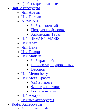
Грибы маринованные
Чай. Аксессуары
Чай Арарат
Чай Darman
АРМЧАЙ
Чай заварочный
Прозрачная фасовка
Армянский Тараз
Чай "IJEVAN". MASIS
Чай Агат
Чай Нане
Чай Гюмри
Чай Манана
Чай травяной
Био-сертифицированный
Весовой
Чай Meron berry
Чай Мега Арарат
Чай в пакете
Фильтр-пакетики
Гофроупаковка
Чай Амарас
Чайные аксессуары
Кофе. Аксессуары
Армянский кофе