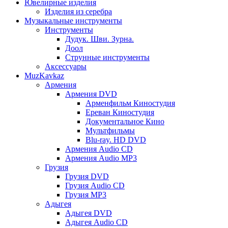
Ювелирные изделия
Изделия из серебра
Музыкальные инструменты
Инструменты
Дудук. Шви. Зурна.
Доол
Струнные инструменты
Аксессуары
MuzKavkaz
Армения
Армения DVD
Арменфильм Киностудия
Ереван Киностудия
Документальное Кино
Мультфильмы
Blu-ray. HD DVD
Армения Audio CD
Армения Audio MP3
Грузия
Грузия DVD
Грузия Audio CD
Грузия MP3
Адыгея
Адыгея DVD
Адыгея Audio CD