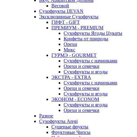
Вкус Араратской Долины
Весовой
Сухофрукты IJEVAN
Эксклюзивные Сухофрукты
ГИФТ - GIFT
ПРЕМИУМ - PREMIUM
Сухофрукты Ягоды Цукаты
Конфеты от природы
Орехи
Микс
ГУРМЭ - GOURMET
Сухофрукты с начинками
Орехи и семечки
Сухофрукты и ягоды
ЭКСТРА - EXTRA
Сухофрукты с начинками
Орехи и семечки
Сухофрукты и ягоды
ЭКОНОМ - ECONOM
Сухофрукты и ягоды
Орехи и семечки
Разное
Сухофрукты Aregi
Сушеные фрукты
Фруктовые Чипсы