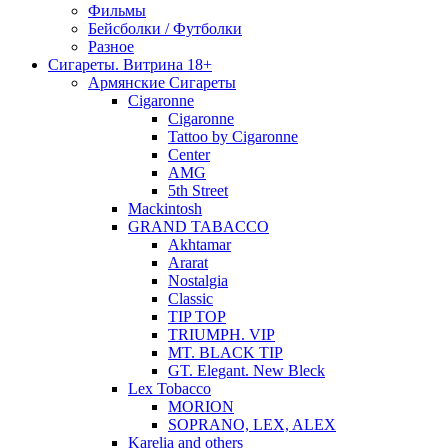
Фильмы
Бейсболки / Футболки
Разное
Сигареты. Витрина 18+
Армянские Сигареты
Cigaronne
Cigaronne
Tattoo by Cigaronne
Center
AMG
5th Street
Mackintosh
GRAND TABACCO
Akhtamar
Ararat
Nostalgia
Classic
TIP TOP
TRIUMPH. VIP
MT. BLACK TIP
GT. Elegant. New Bleck
Lex Tobacco
MORION
SOPRANO, LEX, ALEX
Karelia and others