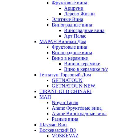
Фруктовые вина
Арцруни
Дерево Жизни
Элитные Вина
Виноградные вина
Виноградные вина
Арт Палас
МАРАН Винный Дом
Фруктовые вина
Виноградные вина
Вино в керамике
Вино в керамике
Вино в керамике п/у
Гетнатун Торговый Дом
GETNATOUN
GETNATOUN NEW
TIRANI. OLD CHINARI
МАП
Noyan Tapan
Arame Фруктовые вина
Arame Виноградные вина
Разные вина
Шаумян Вин
Воскевазский ВЗ
VOSKEVAZ