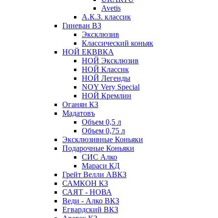
Avetis
А.К.З. классик
Гиневан ВЗ
Эксклюзив
Классический коньяк
НОЙ ЕКВВКА
НОЙ Эксклюзив
НОЙ Классик
НОЙ Легенды
NOY Very Speсial
НОЙ Кремлин
Оганян КЗ
Мадатовъ
Объем 0,5 л
Объем 0,75 л
Эксклюзивные Коньяки
Подарочные Коньяки
СИС Алко
Мараси КД
Грейт Велли АВКЗ
САМКОН КЗ
САЯТ - НОВА
Веди - Алко ВКЗ
Егвардский ВКЗ