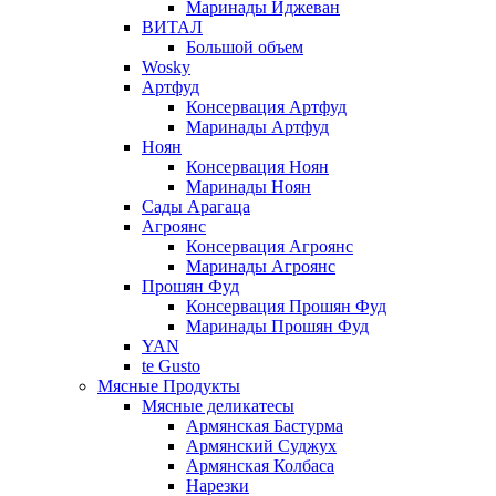
Маринады Иджеван
ВИТАЛ
Большой объем
Wosky
Артфуд
Консервация Артфуд
Маринады Артфуд
Ноян
Консервация Ноян
Маринады Ноян
Сады Арагаца
Агроянс
Консервация Агроянс
Маринады Агроянс
Прошян Фуд
Консервация Прошян Фуд
Маринады Прошян Фуд
YAN
te Gusto
Мясные Продукты
Мясные деликатесы
Армянская Бастурма
Армянский Суджух
Армянская Колбаса
Нарезки