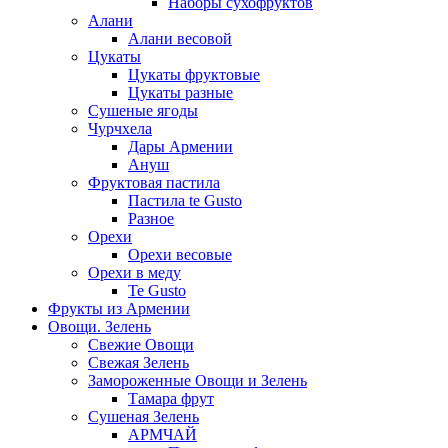
Наборы сухофруктов
Алани
Алани весовой
Цукаты
Цукаты фруктовые
Цукаты разные
Сушеные ягоды
Чурчхела
Дары Армении
Ануш
Фруктовая пастила
Пастила te Gusto
Разное
Орехи
Орехи весовые
Орехи в меду
Te Gusto
Фрукты из Армении
Овощи. Зелень
Свежие Овощи
Свежая Зелень
Замороженные Овощи и Зелень
Тамара фрут
Сушеная Зелень
АРМЧАЙ