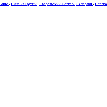
 Вино
/
Вина из Грузии
/
Кварельский Погреб
/
Саперави
/
Сапера