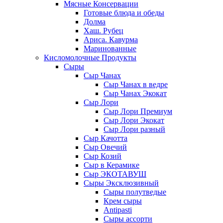
Мясные Консервации
Готовые блюда и обеды
Долма
Хаш. Рубец
Ариса. Кавурма
Маринованные
Кисломолочные Продукты
Сыры
Сыр Чанах
Сыр Чанах в ведре
Сыр Чанах Экокат
Сыр Лори
Сыр Лори Премиум
Сыр Лори Экокат
Сыр Лори разный
Сыр Качотта
Сыр Овечий
Сыр Козий
Сыр в Керамике
Сыр ЭКОТАВУШ
Сыры Эксклюзивный
Сыры полутведые
Крем сыры
Antipasti
Сыры ассорти