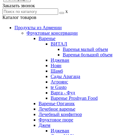
Заказать звонок
x
Каталог товаров
Продукты из Армении
Фруктовые консервации
Варенье
ВИТАЛ
Варенья малый объем
Варенья большой объем
Иджеван
Ноян
Шамб
Сады Арагаца
Агроянс
te Gusto
Варга - Фуд
Варенье Proshyan Food
Варенье Органик
Лечебное варенье
Лечебный конфитюр
Фруктовое пюре
Джем
Иджеван