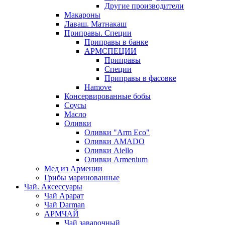
Другие производители
Макароны
Лаваш. Матнакаш
Приправы. Специи
Приправы в банке
АРМСПЕЦИИ
Приправы
Специи
Приправы в фасовке
Hamove
Консервированные бобы
Соусы
Масло
Оливки
Оливки "Arm Eco"
Оливки AMADO
Оливки Aiello
Оливки Armenium
Мед из Армении
Грибы маринованные
Чай. Аксессуары
Чай Арарат
Чай Darman
АРМЧАЙ
Чай заварочный