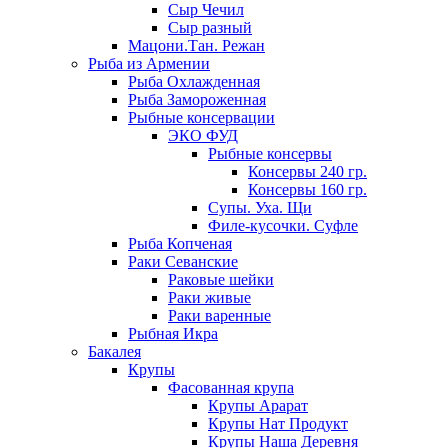
Сыр Чечил
Сыр разный
Мацони.Тан. Режан
Рыба из Армении
Рыба Охлажденная
Рыба Замороженная
Рыбные консервации
ЭКО ФУД
Рыбные консервы
Консервы 240 гр.
Консервы 160 гр.
Супы. Уха. Щи
Филе-кусочки. Суфле
Рыба Копченая
Раки Севанские
Раковые шейки
Раки живые
Раки варенные
Рыбная Икра
Бакалея
Крупы
Фасованная крупа
Крупы Арарат
Крупы Нат Продукт
Крупы Наша Деревня