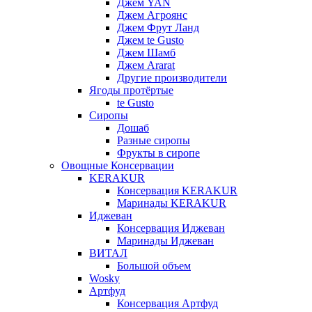
Джем YAN
Джем Агроянс
Джем Фрут Ланд
Джем te Gusto
Джем Шамб
Джем Ararat
Другие производители
Ягоды протёртые
te Gusto
Сиропы
Дошаб
Разные сиропы
Фрукты в сиропе
Овощные Консервации
KERAKUR
Консервация KERAKUR
Маринады KERAKUR
Иджеван
Консервация Иджеван
Маринады Иджеван
ВИТАЛ
Большой объем
Wosky
Артфуд
Консервация Артфуд