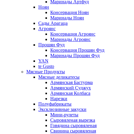
Маринады Артфуд
Ноян
Консервация Ноян
Маринады Ноян
Сады Арагаца
Агроянс
Консервация Агроянс
Маринады Агроянс
Прошян Фуд
Консервация Прошян Фуд
Маринады Прошян Фуд
YAN
te Gusto
Мясные Продукты
Мясные деликатесы
Армянская Бастурма
Армянский Суджух
Армянская Колбаса
Нарезки
Полуфабрикаты
Эксклюзивные закуски
Мини-рулеты
Сыровяленая вырезка
Говядина сыровяленая
Свинина сыровяленая