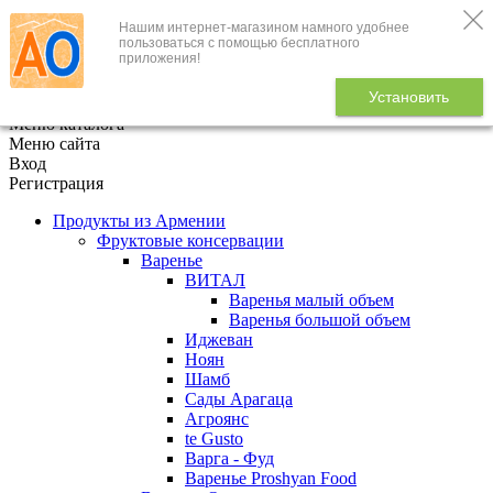
Нашим интернет-магазином намного удобнее
+7 (495) 646-888-1
пользоваться с помощью бесплатного
приложения!
В корзине
0
товаров
Установить
x
Меню каталога
Меню сайта
Вход
Регистрация
Продукты из Армении
Фруктовые консервации
Варенье
ВИТАЛ
Варенья малый объем
Варенья большой объем
Иджеван
Ноян
Шамб
Сады Арагаца
Агроянс
te Gusto
Варга - Фуд
Варенье Proshyan Food