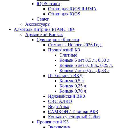
IQOS стики
Стики для IQOS ILUMA
Стики для IQOS
Сenter
Акссессуары
Алкоголь Витрина ЕГАИС 18+
Армянский Коньяк
Сувенирные Коньяки
Символы Нового 2026 Года
Прошянский КЗ
Элитные
Коньяк 5 лет 0,5 л., 0,33 л
Коньяк 5 лет 0,18 л., 0,25 л.
Коньяк 7 лет 0,5 л., 0,33 л
Шахназарян ВКД
Коньяк 0,5 л
Коньяк 0,25 л
Коньяк 0,70 л
Иджеванский ВКЗ
СИС АЛКО
Веди Алко
САМКОН / Тавинко ВКЗ
Коньяк сувенирный Сабля
Прошянский КЗ
Эксклюзив