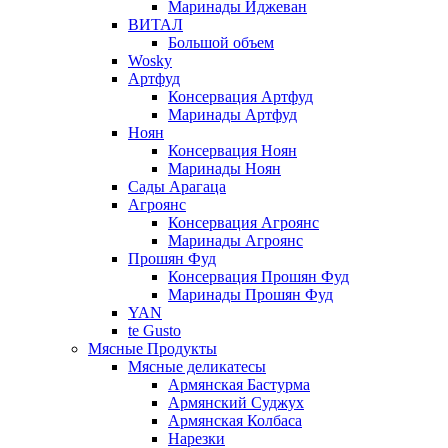
Маринады Иджеван
ВИТАЛ
Большой объем
Wosky
Артфуд
Консервация Артфуд
Маринады Артфуд
Ноян
Консервация Ноян
Маринады Ноян
Сады Арагаца
Агроянс
Консервация Агроянс
Маринады Агроянс
Прошян Фуд
Консервация Прошян Фуд
Маринады Прошян Фуд
YAN
te Gusto
Мясные Продукты
Мясные деликатесы
Армянская Бастурма
Армянский Суджух
Армянская Колбаса
Нарезки