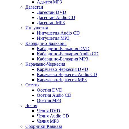
Адыгея MP3
Дагестан
Дагестан DVD
Дагестан Audio CD
Дагестан MP3
Ингушетия
Ингушетия Audio CD
Ингушетия MP3
Кабардино-Балкария
Кабардино-Балкария DVD
Кабардино-Балкария Audio CD
Кабардино-Балкария MP3
Карачаево-Черкесия
Карачаево-Черкесия DVD
Карачаево-Черкесия Audio CD
Карачаево-Черкесия MP3
Осетия
Осетия DVD
Осетия Audio CD
Осетия MP3
Чечня
Чечня DVD
Чечня Audio CD
Чечня MP3
Сборники Кавказа