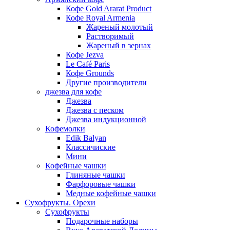
Кофе Gold Ararat Product
Кофе Royal Armenia
Жареный молотый
Растворимый
Жареный в зернах
Кофе Jezva
Le Café Paris
Кофе Grounds
Другие производители
джезва для кофе
Джезва
Джезва с песком
Джезва индукционной
Кофемолки
Edik Balyan
Классичиские
Мини
Кофейные чашки
Глиняные чашки
Фарфоровые чашки
Медные кофейные чашки
Сухофрукты. Орехи
Сухофрукты
Подарочные наборы