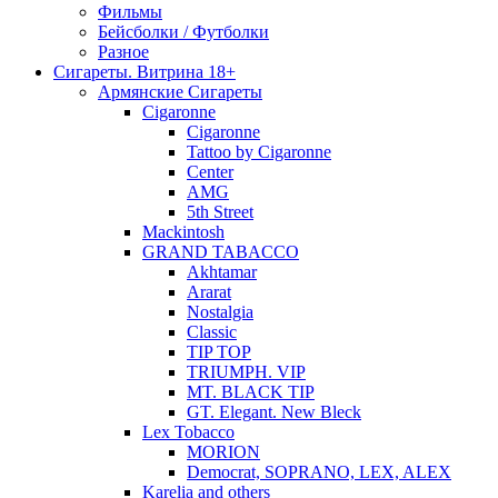
Фильмы
Бейсболки / Футболки
Разное
Сигареты. Витрина 18+
Армянские Сигареты
Cigaronne
Cigaronne
Tattoo by Cigaronne
Center
AMG
5th Street
Mackintosh
GRAND TABACCO
Akhtamar
Ararat
Nostalgia
Classic
TIP TOP
TRIUMPH. VIP
MT. BLACK TIP
GT. Elegant. New Bleck
Lex Tobacco
MORION
Democrat, SOPRANO, LEX, ALEX
Karelia and others