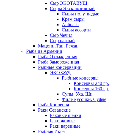
Сыр ЭКОТАВУШ
Сыры Эксклюзивный
Сыры полутведые
Крем сыры
Antipasti
Сыры ассорти
Сыр Чечил
Сыр разный
Мацони.Тан. Режан
Рыба из Армении
Рыба Охлажденная
Рыба Замороженная
Рыбные консервации
ЭКО ФУД
Рыбные консервы
Консервы 240 гр.
Консервы 160 гр.
Супы. Уха. Щи
Филе-кусочки. Суфле
Рыба Копченая
Раки Севанские
Раковые шейки
Раки живые
Раки варенные
Рыбная Икра