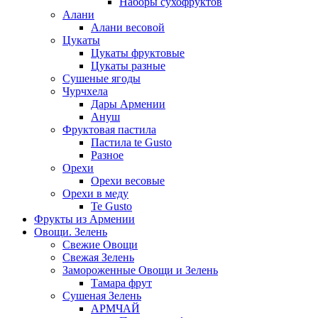
Наборы сухофруктов
Алани
Алани весовой
Цукаты
Цукаты фруктовые
Цукаты разные
Сушеные ягоды
Чурчхела
Дары Армении
Ануш
Фруктовая пастила
Пастила te Gusto
Разное
Орехи
Орехи весовые
Орехи в меду
Te Gusto
Фрукты из Армении
Овощи. Зелень
Свежие Овощи
Свежая Зелень
Замороженные Овощи и Зелень
Тамара фрут
Сушеная Зелень
АРМЧАЙ