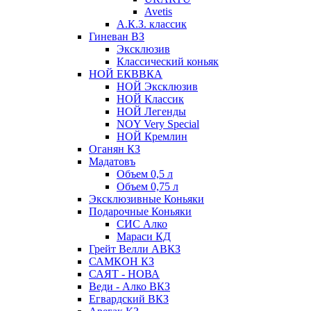
Avetis
А.К.З. классик
Гиневан ВЗ
Эксклюзив
Классический коньяк
НОЙ ЕКВВКА
НОЙ Эксклюзив
НОЙ Классик
НОЙ Легенды
NOY Very Speсial
НОЙ Кремлин
Оганян КЗ
Мадатовъ
Объем 0,5 л
Объем 0,75 л
Эксклюзивные Коньяки
Подарочные Коньяки
СИС Алко
Мараси КД
Грейт Велли АВКЗ
САМКОН КЗ
САЯТ - НОВА
Веди - Алко ВКЗ
Егвардский ВКЗ