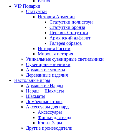
Разное
VIP Подарки
Статуэтки
История Армении
Статуэтки полистоун
Статуэтки бронза
Церкви. Статуэтки
Армянский алфавит
Галерея образов
История России
Мировая история
Уникальные сувенирные светильники
Сувенирные ночники
Армянские монеты
Деревянные изделия
Настольные игры
Армянские Нарды
Нарды + Шахматы
Шахматы
Ломберные столы
Аксессуары для нард
Аксессуары
Фишки для нард
Кости. Зары
Другие производители