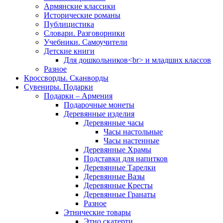
Армянские классики
Исторические романы
Публицистика
Словари. Разговорники
Учебники. Самоучители
Детские книги
Для дошкольников<br> и младших классов
Разное
Кроссворды. Сканворды
Сувениры. Подарки
Подарки – Армения
Подарочные монеты
Деревянные изделия
Деревянные часы
Часы настольные
Часы настенные
Деревянные Храмы
Подставки для напитков
Деревянные Тарелки
Деревянные Вазы
Деревянные Кресты
Деревянные Гранаты
Разное
Этнические товары
Этно скатерти