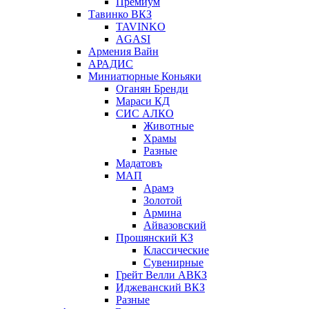
Премиум
Тавинко ВКЗ
TAVINKO
AGASI
Армения Вайн
АРАДИС
Миниатюрные Коньяки
Оганян Бренди
Мараси КД
СИС АЛКО
Животные
Храмы
Разные
Мадатовъ
МАП
Арамэ
Золотой
Армина
Айвазовский
Прошянский КЗ
Классические
Сувенирные
Грейт Велли АВКЗ
Иджеванский ВКЗ
Разные