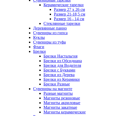
Сувенирные тарелки
Керамические тарелки
Размер 27 х 26 см
Размер 21-18,5 см
Размер 16 - 14 см
Стеклянные тарелки
Деревянные панно
Сувениры из гипса
Куклы
Сувениры из туфа
Флаги
Брелки
Брелки Настальгия
Брелки из Обсидиана
Брелки для Водителя
Брелки с Буквами
Брелки из Дерева
Брелки из Керамики
Брелки Разные
Сувениры на магните
Разные магниты
Магниты резиновые
Магниты акриловые
Магниты закатные
Магниты керамические