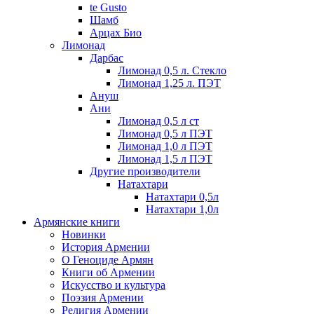
te Gusto
Шамб
Арцах Био
Лимонад
Дарбас
Лимонад 0,5 л. Стекло
Лимонад 1,25 л. ПЭТ
Ануш
Ани
Лимонад 0,5 л ст
Лимонад 0,5 л ПЭТ
Лимонад 1,0 л ПЭТ
Лимонад 1,5 л ПЭТ
Другие производители
Натахтари
Натахтари 0,5л
Натахтари 1,0л
Армянские книги
Новинки
История Армении
О Геноциде Армян
Книги об Армении
Иcкусство и культура
Поэзия Армении
Религия Армении