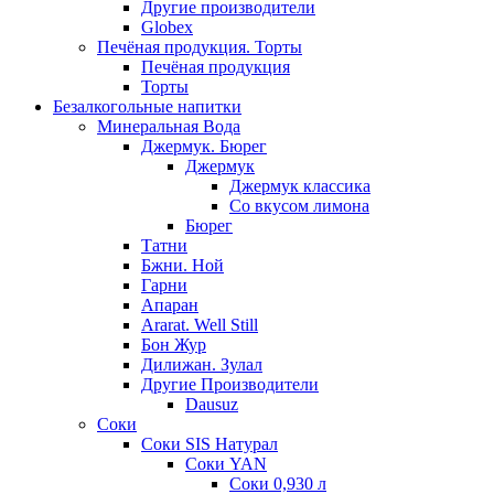
Другие производители
Globex
Печёная продукция. Торты
Печёная продукция
Торты
Безалкогольные напитки
Минеральная Вода
Джермук. Бюрег
Джермук
Джермук классика
Со вкусом лимона
Бюрег
Татни
Бжни. Ной
Гарни
Апаран
Ararat. Well Still
Бон Жур
Дилижан. Зулал
Другие Производители
Dausuz
Соки
Соки SIS Натурал
Соки YAN
Соки 0,930 л