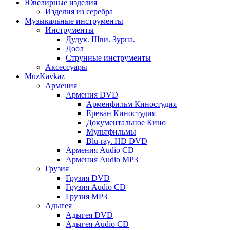
Ювелирные изделия
Изделия из серебра
Музыкальные инструменты
Инструменты
Дудук. Шви. Зурна.
Доол
Струнные инструменты
Аксессуары
MuzKavkaz
Армения
Армения DVD
Арменфильм Киностудия
Ереван Киностудия
Документальное Кино
Мультфильмы
Blu-ray. HD DVD
Армения Audio CD
Армения Audio MP3
Грузия
Грузия DVD
Грузия Audio CD
Грузия MP3
Адыгея
Адыгея DVD
Адыгея Audio CD