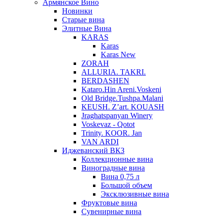
Армянское Вино
Новинки
Старые вина
Элитные Вина
KARAS
Karas
Karas New
ZORAH
ALLURIA. TAKRI.
BERDASHEN
Kataro.Hin Areni.Voskeni
Old Bridge.Tushpa.Malani
KEUSH. Z’art. KOUASH
Jraghatspanyan Winery
Voskevaz - Qotot
Trinity. KOOR. Jan
VAN ARDI
Иджеванский ВКЗ
Коллекционные вина
Виноградные вина
Вина 0,75 л
Большой объем
Эксклюзивные вина
Фруктовые вина
Cувенирные вина