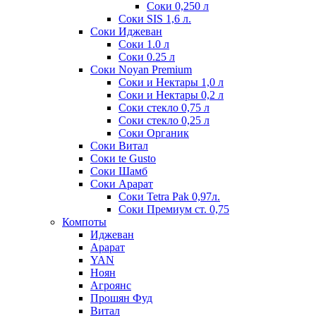
Соки 0,250 л
Соки SIS 1,6 л.
Соки Иджеван
Соки 1.0 л
Соки 0.25 л
Соки Noyan Premium
Соки и Нектары 1,0 л
Соки и Нектары 0,2 л
Соки стекло 0,75 л
Соки стекло 0,25 л
Соки Органик
Соки Витал
Соки te Gusto
Соки Шамб
Соки Арарат
Соки Tetra Pak 0,97л.
Соки Премиум ст. 0,75
Компоты
Иджеван
Арарат
YAN
Ноян
Агроянс
Прошян Фуд
Витал