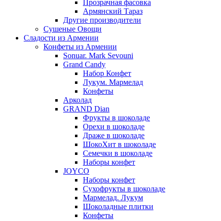
Прозрачная фасовка
Армянский Тараз
Другие производители
Сушеные Овощи
Сладости из Армении
Конфеты из Армении
Sonuar. Mark Sevouni
Grand Candy
Набор Конфет
Лукум. Мармелад
Конфеты
Арколад
GRAND Dian
Фрукты в шоколаде
Орехи в шоколаде
Драже в шоколаде
ШокоХит в шоколаде
Семечки в шоколаде
Наборы конфет
JOYCO
Наборы конфет
Сухофрукты в шоколаде
Мармелад. Лукум
Шоколадные плитки
Конфеты