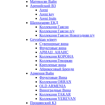
Матевосян Вайн
Аренийский ВЗ
Areni
Areni key
Areni fruits
Шахназарян ЕКД
Коллекция Гаясон
Коллекция Гаясон п/у
Коллекция Гаясон Новогодняя п/у
Gevorkian winery
Сувенирные вина
Фруктовые вина
АРИАЦ. АНАИС
Коллекция КОРОНА
Коллекция Геворкян
Крепленые вина
Абрикосовый Бренди
Армения Вайн
Фруктовые Вина
Коллекция ORRAN
OLD ARMENIA
Виноградные Вина
Коллекция TAKAR
Коллекция YEREVAN
Прошянский КЗ