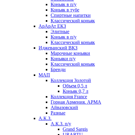
Коньяк в п/у
Коньяк в тубе
Спиртные напитки
Классический коньяк
АрАрАт ЕКЗ
Элитные
Коньяк в п/у
Классический коньяк
Иджеванский ВКЗ
Марочные коньяки
Коньяки п/у
Классический коньяк
Бренди
МАП
Коллекция Золотой
Объем 0,5 л
Коньяк 0,7 л
Коллекция France
Горная Армения. АРМА
Айвазовский
Разные
А.К.З.
А.К.З. п/у
Grand Sargis
URARTU