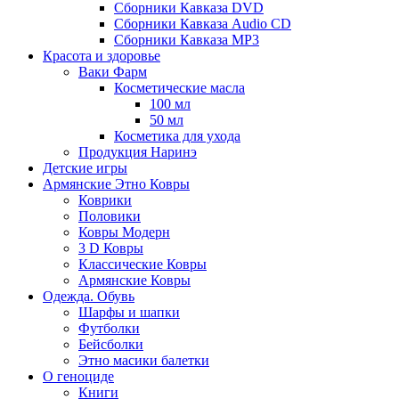
Сборники Кавказа DVD
Сборники Кавказа Audio CD
Сборники Кавказа MP3
Красота и здоровье
Ваки Фарм
Косметические масла
100 мл
50 мл
Косметика для ухода
Продукция Наринэ
Детские игры
Армянские Этно Ковры
Коврики
Половики
Ковры Модерн
3 D Ковры
Классические Ковры
Армянские Ковры
Одежда. Обувь
Шарфы и шапки
Футболки
Бейсболки
Этно масики балетки
О геноциде
Книги