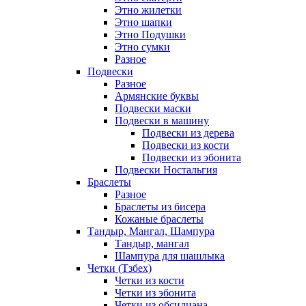
Этно жилетки
Этно шапки
Этно Подушки
Этно сумки
Разное
Подвески
Разное
Армянские буквы
Подвески маски
Подвески в машину
Подвески из дерева
Подвески из кости
Подвески из эбонита
Подвески Ностальгия
Браслеты
Разное
Браслеты из бисера
Кожаные браслеты
Тандыр, Мангал, Шампура
Тандыр, мангал
Шампура для шашлыка
Четки (Тзбех)
Четки из кости
Четки из эбонита
Четки из обсидиана