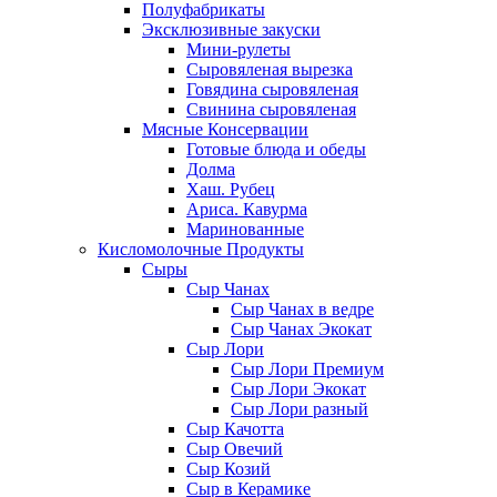
Полуфабрикаты
Эксклюзивные закуски
Мини-рулеты
Сыровяленая вырезка
Говядина сыровяленая
Свинина сыровяленая
Мясные Консервации
Готовые блюда и обеды
Долма
Хаш. Рубец
Ариса. Кавурма
Маринованные
Кисломолочные Продукты
Сыры
Сыр Чанах
Сыр Чанах в ведре
Сыр Чанах Экокат
Сыр Лори
Сыр Лори Премиум
Сыр Лори Экокат
Сыр Лори разный
Сыр Качотта
Сыр Овечий
Сыр Козий
Сыр в Керамике