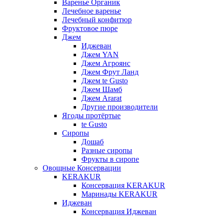
Варенье Органик
Лечебное варенье
Лечебный конфитюр
Фруктовое пюре
Джем
Иджеван
Джем YAN
Джем Агроянс
Джем Фрут Ланд
Джем te Gusto
Джем Шамб
Джем Ararat
Другие производители
Ягоды протёртые
te Gusto
Сиропы
Дошаб
Разные сиропы
Фрукты в сиропе
Овощные Консервации
KERAKUR
Консервация KERAKUR
Маринады KERAKUR
Иджеван
Консервация Иджеван