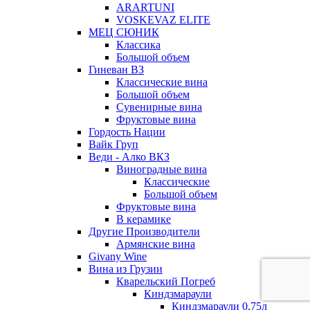
ARARTUNI
VOSKEVAZ ELITE
МЕЦ СЮНИК
Классика
Большой объем
Гиневан ВЗ
Классические вина
Большой объем
Сувенирные вина
Фруктовые вина
Гордость Нации
Вайк Груп
Веди - Алко ВКЗ
Виноградные вина
Классические
Большой объем
Фруктовые вина
В керамике
Другие Производители
Армянские вина
Givany Wine
Вина из Грузии
Кварельский Погреб
Киндзмараули
Киндзмараули 0,75л