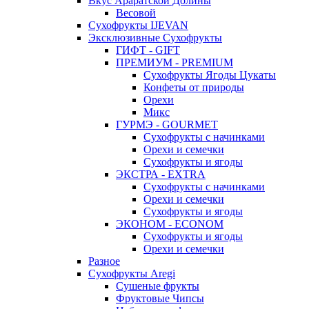
Вкус Араратской Долины
Весовой
Сухофрукты IJEVAN
Эксклюзивные Сухофрукты
ГИФТ - GIFT
ПРЕМИУМ - PREMIUM
Сухофрукты Ягоды Цукаты
Конфеты от природы
Орехи
Микс
ГУРМЭ - GOURMET
Сухофрукты с начинками
Орехи и семечки
Сухофрукты и ягоды
ЭКСТРА - EXTRA
Сухофрукты с начинками
Орехи и семечки
Сухофрукты и ягоды
ЭКОНОМ - ECONOM
Сухофрукты и ягоды
Орехи и семечки
Разное
Сухофрукты Aregi
Сушеные фрукты
Фруктовые Чипсы