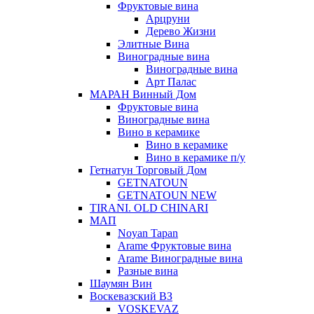
Фруктовые вина
Арцруни
Дерево Жизни
Элитные Вина
Виноградные вина
Виноградные вина
Арт Палас
МАРАН Винный Дом
Фруктовые вина
Виноградные вина
Вино в керамике
Вино в керамике
Вино в керамике п/у
Гетнатун Торговый Дом
GETNATOUN
GETNATOUN NEW
TIRANI. OLD CHINARI
МАП
Noyan Tapan
Arame Фруктовые вина
Arame Виноградные вина
Разные вина
Шаумян Вин
Воскевазский ВЗ
VOSKEVAZ