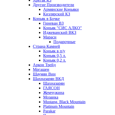
Арегак КЗ
Другие Производители
Армянские Коньяки
Кизлярский КЗ
Коньяк в Бочке
Гиневан ВЗ
Коньяк "СИС АЛКО"
Иджеванский ВКЗ
Мараси
Подарочные
Страна Камней
Коньяк в п/у
Коньяк 0,5 л.
Коньяк 0,2 л.
Аркон Трейд
Мргашен
Шаумян Вин
Шахназарян ВКД
Шахназарян
ГАЯСОН
Жемчужина
Мозаика
Mustang. Black Mountain
Platinum Mountain
Parakar