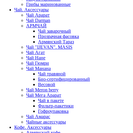
Грибы маринованные
Чай. Аксессуары
Чай Арарат
Чай Darman
АРМЧАЙ
Чай заварочный
Прозрачная фасовка
Армянский Тараз
Чай "IJEVAN". MASIS
Чай Агат
Чай Нане
Чай Гюмри
Чай Манана
Чай травяной
Био-сертифицированный
Весовой
Чай Meron berry
Чай Мега Арарат
Чай в пакете
Фильтр-пакетики
Гофроупаковка
Чай Амарас
Чайные аксессуары
Кофе. Аксессуары
Армянский кофе