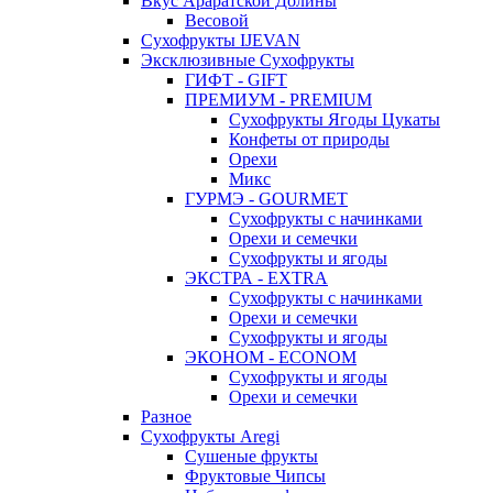
Вкус Араратской Долины
Весовой
Сухофрукты IJEVAN
Эксклюзивные Сухофрукты
ГИФТ - GIFT
ПРЕМИУМ - PREMIUM
Сухофрукты Ягоды Цукаты
Конфеты от природы
Орехи
Микс
ГУРМЭ - GOURMET
Сухофрукты с начинками
Орехи и семечки
Сухофрукты и ягоды
ЭКСТРА - EXTRA
Сухофрукты с начинками
Орехи и семечки
Сухофрукты и ягоды
ЭКОНОМ - ECONOM
Сухофрукты и ягоды
Орехи и семечки
Разное
Сухофрукты Aregi
Сушеные фрукты
Фруктовые Чипсы