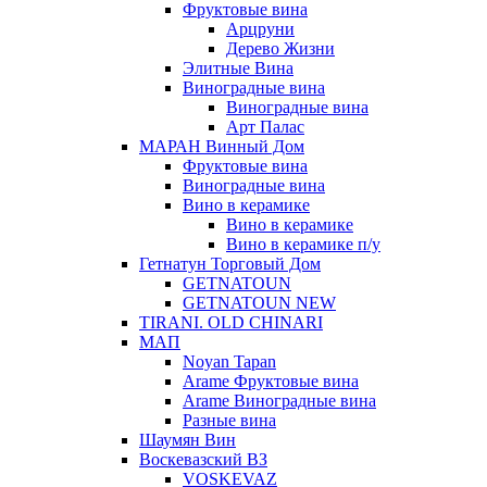
Фруктовые вина
Арцруни
Дерево Жизни
Элитные Вина
Виноградные вина
Виноградные вина
Арт Палас
МАРАН Винный Дом
Фруктовые вина
Виноградные вина
Вино в керамике
Вино в керамике
Вино в керамике п/у
Гетнатун Торговый Дом
GETNATOUN
GETNATOUN NEW
TIRANI. OLD CHINARI
МАП
Noyan Tapan
Arame Фруктовые вина
Arame Виноградные вина
Разные вина
Шаумян Вин
Воскевазский ВЗ
VOSKEVAZ