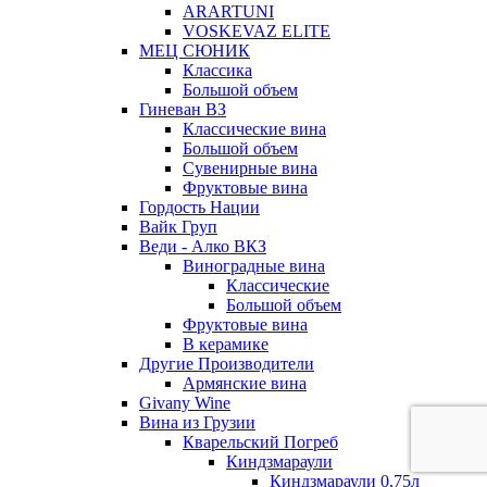
ARARTUNI
VOSKEVAZ ELITE
МЕЦ СЮНИК
Классика
Большой объем
Гиневан ВЗ
Классические вина
Большой объем
Сувенирные вина
Фруктовые вина
Гордость Нации
Вайк Груп
Веди - Алко ВКЗ
Виноградные вина
Классические
Большой объем
Фруктовые вина
В керамике
Другие Производители
Армянские вина
Givany Wine
Вина из Грузии
Кварельский Погреб
Киндзмараули
Киндзмараули 0,75л