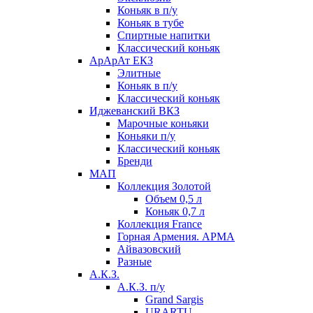
Коньяк в п/у
Коньяк в тубе
Спиртные напитки
Классический коньяк
АрАрАт ЕКЗ
Элитные
Коньяк в п/у
Классический коньяк
Иджеванский ВКЗ
Марочные коньяки
Коньяки п/у
Классический коньяк
Бренди
МАП
Коллекция Золотой
Объем 0,5 л
Коньяк 0,7 л
Коллекция France
Горная Армения. АРМА
Айвазовский
Разные
А.К.З.
А.К.З. п/у
Grand Sargis
URARTU