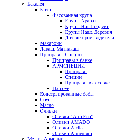
Бакалея
Крупы
Фасованная крупа
Крупы Арарат
Крупы Нат Продукт
Крупы Наша Деревня
Другие производители
Макароны
Лаваш. Матнакаш
Приправы. Специи
Приправы в банке
АРМСПЕЦИИ
Приправы
Специи
Приправы в фасовке
Hamove
Консервированные бобы
Соусы
Масло
Оливки
Оливки "Arm Eco"
Оливки AMADO
Оливки Aiello
Оливки Armenium
Мед из Армении