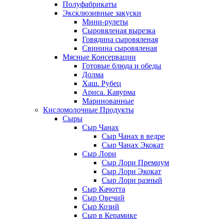
Полуфабрикаты
Эксклюзивные закуски
Мини-рулеты
Сыровяленая вырезка
Говядина сыровяленая
Свинина сыровяленая
Мясные Консервации
Готовые блюда и обеды
Долма
Хаш. Рубец
Ариса. Кавурма
Маринованные
Кисломолочные Продукты
Сыры
Сыр Чанах
Сыр Чанах в ведре
Сыр Чанах Экокат
Сыр Лори
Сыр Лори Премиум
Сыр Лори Экокат
Сыр Лори разный
Сыр Качотта
Сыр Овечий
Сыр Козий
Сыр в Керамике