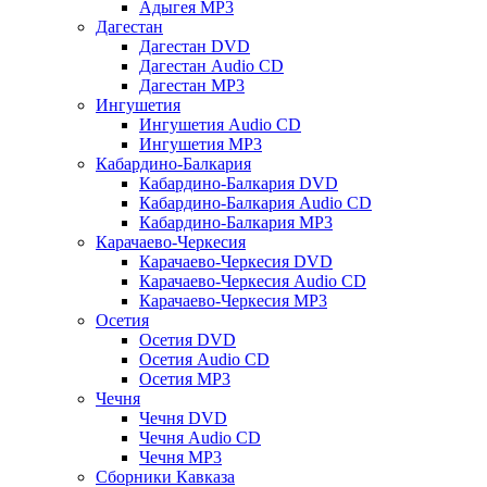
Адыгея MP3
Дагестан
Дагестан DVD
Дагестан Audio CD
Дагестан MP3
Ингушетия
Ингушетия Audio CD
Ингушетия MP3
Кабардино-Балкария
Кабардино-Балкария DVD
Кабардино-Балкария Audio CD
Кабардино-Балкария MP3
Карачаево-Черкесия
Карачаево-Черкесия DVD
Карачаево-Черкесия Audio CD
Карачаево-Черкесия MP3
Осетия
Осетия DVD
Осетия Audio CD
Осетия MP3
Чечня
Чечня DVD
Чечня Audio CD
Чечня MP3
Сборники Кавказа