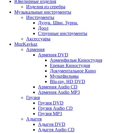
Ювелирные изделия
Изделия из серебра
Музыкальные инструменты
Инструменты
Дудук. Шви. Зурна.
Доол
Струнные инструменты
Аксессуары
MuzKavkaz
Армения
Армения DVD
Арменфильм Киностудия
Ереван Киностудия
Документальное Кино
Мультфильмы
Blu-ray. HD DVD
Армения Audio CD
Армения Audio MP3
Грузия
Грузия DVD
Грузия Audio CD
Грузия MP3
Адыгея
Адыгея DVD
Адыгея Audio CD