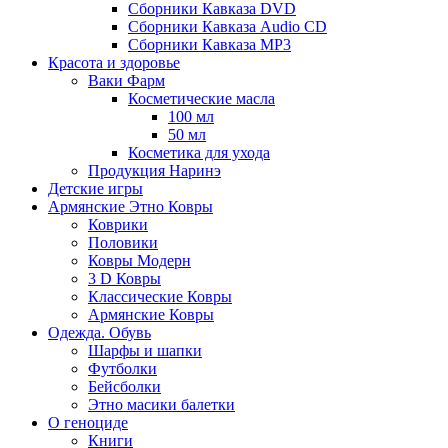
Сборники Кавказа DVD
Сборники Кавказа Audio CD
Сборники Кавказа MP3
Красота и здоровье
Ваки Фарм
Косметические масла
100 мл
50 мл
Косметика для ухода
Продукция Наринэ
Детские игры
Армянские Этно Ковры
Коврики
Половики
Ковры Модерн
3 D Ковры
Классические Ковры
Армянские Ковры
Одежда. Обувь
Шарфы и шапки
Футболки
Бейсболки
Этно масики балетки
О геноциде
Книги