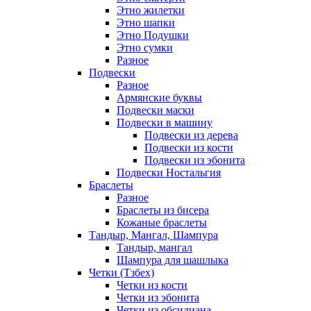
Этно жилетки
Этно шапки
Этно Подушки
Этно сумки
Разное
Подвески
Разное
Армянские буквы
Подвески маски
Подвески в машину
Подвески из дерева
Подвески из кости
Подвески из эбонита
Подвески Ностальгия
Браслеты
Разное
Браслеты из бисера
Кожаные браслеты
Тандыр, Мангал, Шампура
Тандыр, мангал
Шампура для шашлыка
Четки (Тзбех)
Четки из кости
Четки из эбонита
Четки из обсидиана