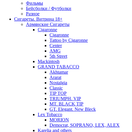
Фильмы
Бейсболки / Футболки
Разное
Сигареты. Витрина 18+
Армянские Сигареты
Cigaronne
Cigaronne
Tattoo by Cigaronne
Center
AMG
5th Street
Mackintosh
GRAND TABACCO
Akhtamar
Ararat
Nostalgia
Classic
TIP TOP
TRIUMPH. VIP
MT. BLACK TIP
GT. Elegant. New Bleck
Lex Tobacco
MORION
Democrat, SOPRANO, LEX, ALEX
Karelia and others