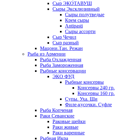
Сыр ЭКОТАВУШ
Сыры Эксклюзивный
Сыры полутведые
Крем сыры
Antipasti
Сыры ассорти
Сыр Чечил
Сыр разный
Мацони.Тан. Режан
Рыба из Армении
Рыба Охлажденная
Рыба Замороженная
Рыбные консервации
ЭКО ФУД
Рыбные консервы
Консервы 240 гр.
Консервы 160 гр.
Супы. Уха. Щи
Филе-кусочки. Суфле
Рыба Копченая
Раки Севанские
Раковые шейки
Раки живые
Раки варенные
Рыбная Икра