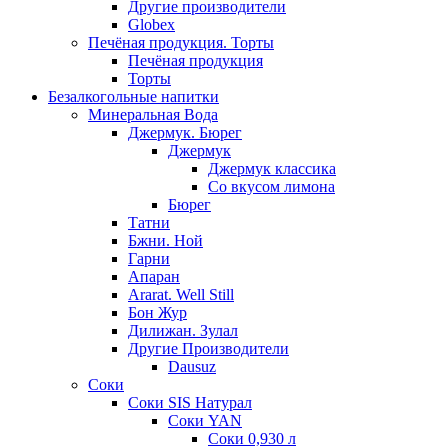
Другие производители
Globex
Печёная продукция. Торты
Печёная продукция
Торты
Безалкогольные напитки
Минеральная Вода
Джермук. Бюрег
Джермук
Джермук классика
Со вкусом лимона
Бюрег
Татни
Бжни. Ной
Гарни
Апаран
Ararat. Well Still
Бон Жур
Дилижан. Зулал
Другие Производители
Dausuz
Соки
Соки SIS Натурал
Соки YAN
Соки 0,930 л