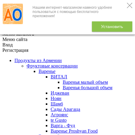
Нашим интернет-магазином намного удобнее
+7 (495) 646-888-1
пользоваться с помощью бесплатного
приложения!
В корзине
0
товаров
Установить
x
Меню каталога
Меню сайта
Вход
Регистрация
Продукты из Армении
Фруктовые консервации
Варенье
ВИТАЛ
Варенья малый объем
Варенья большой объем
Иджеван
Ноян
Шамб
Сады Арагаца
Агроянс
te Gusto
Варга - Фуд
Варенье Proshyan Food