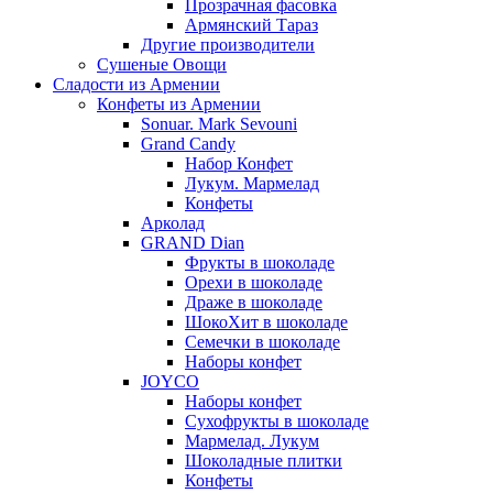
Прозрачная фасовка
Армянский Тараз
Другие производители
Сушеные Овощи
Сладости из Армении
Конфеты из Армении
Sonuar. Mark Sevouni
Grand Candy
Набор Конфет
Лукум. Мармелад
Конфеты
Арколад
GRAND Dian
Фрукты в шоколаде
Орехи в шоколаде
Драже в шоколаде
ШокоХит в шоколаде
Семечки в шоколаде
Наборы конфет
JOYCO
Наборы конфет
Сухофрукты в шоколаде
Мармелад. Лукум
Шоколадные плитки
Конфеты