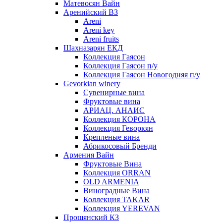
Матевосян Вайн
Аренийский ВЗ
Areni
Areni key
Areni fruits
Шахназарян ЕКД
Коллекция Гаясон
Коллекция Гаясон п/у
Коллекция Гаясон Новогодняя п/у
Gevorkian winery
Сувенирные вина
Фруктовые вина
АРИАЦ. АНАИС
Коллекция КОРОНА
Коллекция Геворкян
Крепленые вина
Абрикосовый Бренди
Армения Вайн
Фруктовые Вина
Коллекция ORRAN
OLD ARMENIA
Виноградные Вина
Коллекция TAKAR
Коллекция YEREVAN
Прошянский КЗ