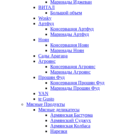
Маринады Иджеван
ВИТАЛ
Большой объем
Wosky
Артфуд
Консервация Артфуд
Маринады Артфуд
Ноян
Консервация Ноян
Маринады Ноян
Сады Арагаца
Агроянс
Консервация Агроянс
Маринады Агроянс
Прошян Фуд
Консервация Прошян Фуд
Маринады Прошян Фуд
YAN
te Gusto
Мясные Продукты
Мясные деликатесы
Армянская Бастурма
Армянский Суджух
Армянская Колбаса
Нарезки