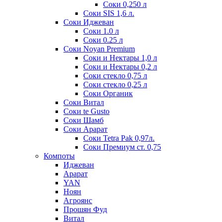
Соки 0,250 л
Соки SIS 1,6 л.
Соки Иджеван
Соки 1.0 л
Соки 0.25 л
Соки Noyan Premium
Соки и Нектары 1,0 л
Соки и Нектары 0,2 л
Соки стекло 0,75 л
Соки стекло 0,25 л
Соки Органик
Соки Витал
Соки te Gusto
Соки Шамб
Соки Арарат
Соки Tetra Pak 0,97л.
Соки Премиум ст. 0,75
Компоты
Иджеван
Арарат
YAN
Ноян
Агроянс
Прошян Фуд
Витал