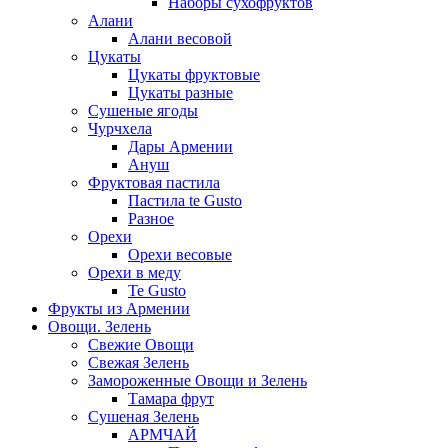
Наборы сухофруктов
Алани
Алани весовой
Цукаты
Цукаты фруктовые
Цукаты разные
Сушеные ягоды
Чурчхела
Дары Армении
Ануш
Фруктовая пастила
Пастила te Gusto
Разное
Орехи
Орехи весовые
Орехи в меду
Te Gusto
Фрукты из Армении
Овощи. Зелень
Свежие Овощи
Свежая Зелень
Замороженные Овощи и Зелень
Тамара фрут
Сушеная Зелень
АРМЧАЙ