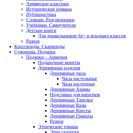
Армянские классики
Исторические романы
Публицистика
Словари. Разговорники
Учебники. Самоучители
Детские книги
Для дошкольников<br> и младших классов
Разное
Кроссворды. Сканворды
Сувениры. Подарки
Подарки – Армения
Подарочные монеты
Деревянные изделия
Деревянные часы
Часы настольные
Часы настенные
Деревянные Храмы
Подставки для напитков
Деревянные Тарелки
Деревянные Вазы
Деревянные Кресты
Деревянные Гранаты
Разное
Этнические товары
Этно скатерти