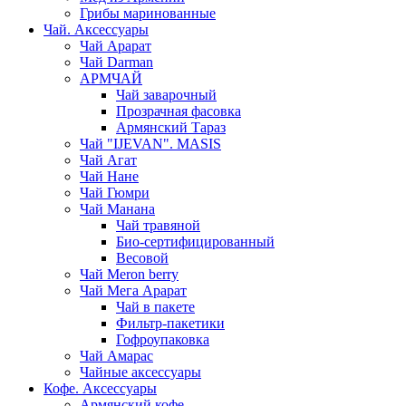
Грибы маринованные
Чай. Аксессуары
Чай Арарат
Чай Darman
АРМЧАЙ
Чай заварочный
Прозрачная фасовка
Армянский Тараз
Чай "IJEVAN". MASIS
Чай Агат
Чай Нане
Чай Гюмри
Чай Манана
Чай травяной
Био-сертифицированный
Весовой
Чай Meron berry
Чай Мега Арарат
Чай в пакете
Фильтр-пакетики
Гофроупаковка
Чай Амарас
Чайные аксессуары
Кофе. Аксессуары
Армянский кофе