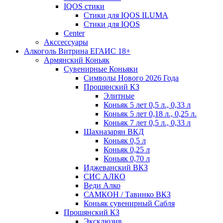
IQOS стики
Стики для IQOS ILUMA
Стики для IQOS
Сenter
Акссессуары
Алкоголь Витрина ЕГАИС 18+
Армянский Коньяк
Сувенирные Коньяки
Символы Нового 2026 Года
Прошянский КЗ
Элитные
Коньяк 5 лет 0,5 л., 0,33 л
Коньяк 5 лет 0,18 л., 0,25 л.
Коньяк 7 лет 0,5 л., 0,33 л
Шахназарян ВКД
Коньяк 0,5 л
Коньяк 0,25 л
Коньяк 0,70 л
Иджеванский ВКЗ
СИС АЛКО
Веди Алко
САМКОН / Тавинко ВКЗ
Коньяк сувенирный Сабля
Прошянский КЗ
Эксклюзив