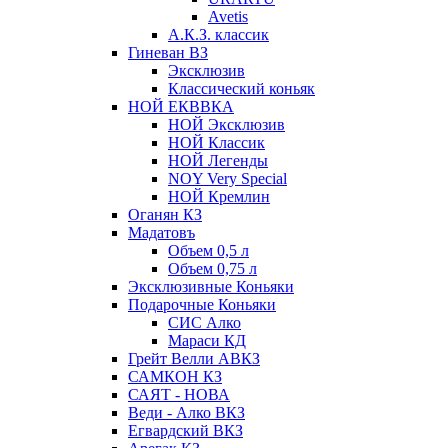
Avetis
А.К.З. классик
Гиневан ВЗ
Эксклюзив
Классический коньяк
НОЙ ЕКВВКА
НОЙ Эксклюзив
НОЙ Классик
НОЙ Легенды
NOY Very Speсial
НОЙ Кремлин
Оганян КЗ
Мадатовъ
Объем 0,5 л
Объем 0,75 л
Эксклюзивные Коньяки
Подарочные Коньяки
СИС Алко
Мараси КД
Грейт Велли АВКЗ
САМКОН КЗ
САЯТ - НОВА
Веди - Алко ВКЗ
Егвардский ВКЗ