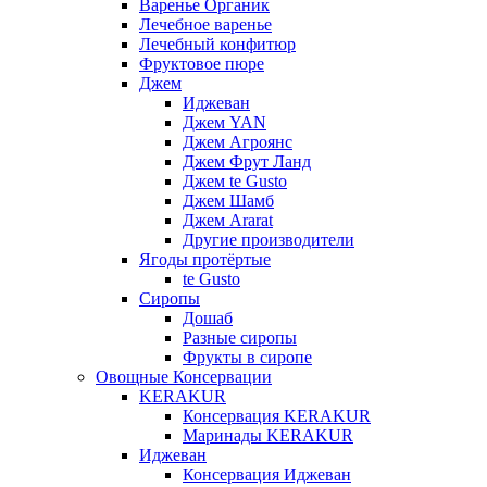
Варенье Органик
Лечебное варенье
Лечебный конфитюр
Фруктовое пюре
Джем
Иджеван
Джем YAN
Джем Агроянс
Джем Фрут Ланд
Джем te Gusto
Джем Шамб
Джем Ararat
Другие производители
Ягоды протёртые
te Gusto
Сиропы
Дошаб
Разные сиропы
Фрукты в сиропе
Овощные Консервации
KERAKUR
Консервация KERAKUR
Маринады KERAKUR
Иджеван
Консервация Иджеван