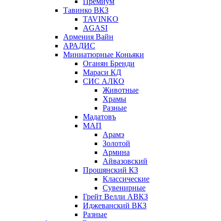
Премиум
Тавинко ВКЗ
TAVINKO
AGASI
Армения Вайн
АРАДИС
Миниатюрные Коньяки
Оганян Бренди
Мараси КД
СИС АЛКО
Животные
Храмы
Разные
Мадатовъ
МАП
Арамэ
Золотой
Армина
Айвазовский
Прошянский КЗ
Классические
Сувенирные
Грейт Велли АВКЗ
Иджеванский ВКЗ
Разные