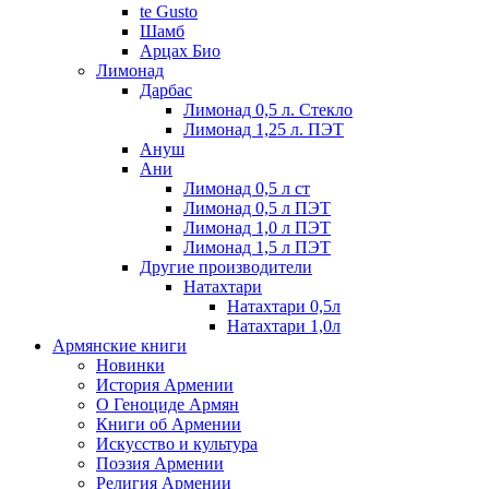
te Gusto
Шамб
Арцах Био
Лимонад
Дарбас
Лимонад 0,5 л. Стекло
Лимонад 1,25 л. ПЭТ
Ануш
Ани
Лимонад 0,5 л ст
Лимонад 0,5 л ПЭТ
Лимонад 1,0 л ПЭТ
Лимонад 1,5 л ПЭТ
Другие производители
Натахтари
Натахтари 0,5л
Натахтари 1,0л
Армянские книги
Новинки
История Армении
О Геноциде Армян
Книги об Армении
Иcкусство и культура
Поэзия Армении
Религия Армении