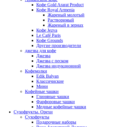
Кофе Gold Ararat Product
Кофе Royal Armenia
Жареный молотый
Растворимый
Жареный в зернах
Кофе Jezva
Le Café Paris
Кофе Grounds
Другие производители
джезва для кофе
Джезва
Джезва с песком
Джезва индукционной
Кофемолки
Edik Balyan
Классичиские
Мини
Кофейные чашки
Глиняные чашки
Фарфоровые чашки
Медные кофейные чашки
Сухофрукты. Орехи
Сухофрукты
Подарочные наборы