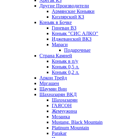
Арегак КЗ
Другие Производители
Армянские Коньяки
Кизлярский КЗ
Коньяк в Бочке
Гиневан ВЗ
Коньяк "СИС АЛКО"
Иджеванский ВКЗ
Мараси
Подарочные
Страна Камней
Коньяк в п/у
Коньяк 0,5 л.
Коньяк 0,2 л.
Аркон Трейд
Мргашен
Шаумян Вин
Шахназарян ВКД
Шахназарян
ГАЯСОН
Жемчужина
Мозаика
Mustang. Black Mountain
Platinum Mountain
Parakar