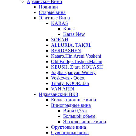
Армянское Вино
Новинки
Старые вина
Элитные Вина
KARAS
Karas
Karas New
ZORAH
ALLURIA. TAKRI.
BERDASHEN
Kataro.Hin Areni.Voskeni
Old Bridge.Tushpa.Malani
KEUSH. Z’art. KOUASH
Jraghatspanyan Winery
Voskevaz - Qotot
Trinity. KOOR. Jan
VAN ARDI
Иджеванский ВКЗ
Коллекционные вина
Виноградные вина
Вина 0,75 л
Большой объем
Эксклюзивные вина
Фруктовые вина
Cувенирные вина