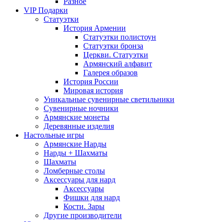
Разное
VIP Подарки
Статуэтки
История Армении
Статуэтки полистоун
Статуэтки бронза
Церкви. Статуэтки
Армянский алфавит
Галерея образов
История России
Мировая история
Уникальные сувенирные светильники
Сувенирные ночники
Армянские монеты
Деревянные изделия
Настольные игры
Армянские Нарды
Нарды + Шахматы
Шахматы
Ломберные столы
Аксессуары для нард
Аксессуары
Фишки для нард
Кости. Зары
Другие производители