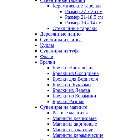
Сувенирные тарелки
Керамические тарелки
Размер 27 х 26 см
Размер 21-18,5 см
Размер 16 - 14 см
Стеклянные тарелки
Деревянные панно
Сувениры из гипса
Куклы
Сувениры из туфа
Флаги
Брелки
Брелки Настальгия
Брелки из Обсидиана
Брелки для Водителя
Брелки с Буквами
Брелки из Дерева
Брелки из Керамики
Брелки Разные
Сувениры на магните
Разные магниты
Магниты резиновые
Магниты акриловые
Магниты закатные
Магниты керамические