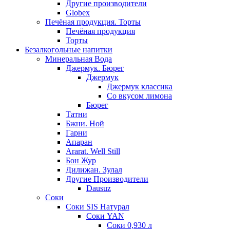
Другие производители
Globex
Печёная продукция. Торты
Печёная продукция
Торты
Безалкогольные напитки
Минеральная Вода
Джермук. Бюрег
Джермук
Джермук классика
Со вкусом лимона
Бюрег
Татни
Бжни. Ной
Гарни
Апаран
Ararat. Well Still
Бон Жур
Дилижан. Зулал
Другие Производители
Dausuz
Соки
Соки SIS Натурал
Соки YAN
Соки 0,930 л