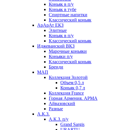
Коньяк в п/у
Коньяк в тубе
Спиртные напитки
Классический коньяк
АрАрАт ЕКЗ
Элитные
Коньяк в п/у
Классический коньяк
Иджеванский ВКЗ
Марочные коньяки
Коньяки п/у
Классический коньяк
Бренди
МАП
Коллекция Золотой
Объем 0,5 л
Коньяк 0,7 л
Коллекция France
Горная Армения. АРМА
Айвазовский
Разные
А.К.З.
А.К.З. п/у
Grand Sargis
URARTU