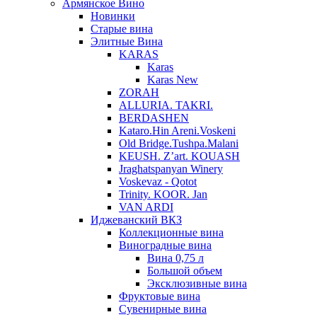
Армянское Вино
Новинки
Старые вина
Элитные Вина
KARAS
Karas
Karas New
ZORAH
ALLURIA. TAKRI.
BERDASHEN
Kataro.Hin Areni.Voskeni
Old Bridge.Tushpa.Malani
KEUSH. Z’art. KOUASH
Jraghatspanyan Winery
Voskevaz - Qotot
Trinity. KOOR. Jan
VAN ARDI
Иджеванский ВКЗ
Коллекционные вина
Виноградные вина
Вина 0,75 л
Большой объем
Эксклюзивные вина
Фруктовые вина
Cувенирные вина