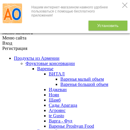
Нашим интернет-магазином намного удобнее
+7 (495) 646-888-1
пользоваться с помощью бесплатного
приложения!
В корзине
0
товаров
Установить
x
Меню каталога
Меню сайта
Вход
Регистрация
Продукты из Армении
Фруктовые консервации
Варенье
ВИТАЛ
Варенья малый объем
Варенья большой объем
Иджеван
Ноян
Шамб
Сады Арагаца
Агроянс
te Gusto
Варга - Фуд
Варенье Proshyan Food