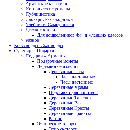
Армянские классики
Исторические романы
Публицистика
Словари. Разговорники
Учебники. Самоучители
Детские книги
Для дошкольников<br> и младших классов
Разное
Кроссворды. Сканворды
Сувениры. Подарки
Подарки – Армения
Подарочные монеты
Деревянные изделия
Деревянные часы
Часы настольные
Часы настенные
Деревянные Храмы
Подставки для напитков
Деревянные Тарелки
Деревянные Вазы
Деревянные Кресты
Деревянные Гранаты
Разное
Этнические товары
Этно скатерти