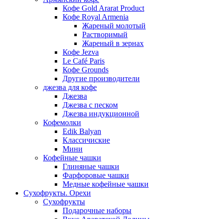
Кофе Gold Ararat Product
Кофе Royal Armenia
Жареный молотый
Растворимый
Жареный в зернах
Кофе Jezva
Le Café Paris
Кофе Grounds
Другие производители
джезва для кофе
Джезва
Джезва с песком
Джезва индукционной
Кофемолки
Edik Balyan
Классичиские
Мини
Кофейные чашки
Глиняные чашки
Фарфоровые чашки
Медные кофейные чашки
Сухофрукты. Орехи
Сухофрукты
Подарочные наборы