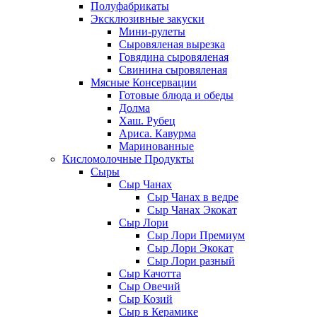
Полуфабрикаты
Эксклюзивные закуски
Мини-рулеты
Сыровяленая вырезка
Говядина сыровяленая
Свинина сыровяленая
Мясные Консервации
Готовые блюда и обеды
Долма
Хаш. Рубец
Ариса. Кавурма
Маринованные
Кисломолочные Продукты
Сыры
Сыр Чанах
Сыр Чанах в ведре
Сыр Чанах Экокат
Сыр Лори
Сыр Лори Премиум
Сыр Лори Экокат
Сыр Лори разный
Сыр Качотта
Сыр Овечий
Сыр Козий
Сыр в Керамике