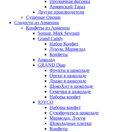
Прозрачная фасовка
Армянский Тараз
Другие производители
Сушеные Овощи
Сладости из Армении
Конфеты из Армении
Sonuar. Mark Sevouni
Grand Candy
Набор Конфет
Лукум. Мармелад
Конфеты
Арколад
GRAND Dian
Фрукты в шоколаде
Орехи в шоколаде
Драже в шоколаде
ШокоХит в шоколаде
Семечки в шоколаде
Наборы конфет
JOYCO
Наборы конфет
Сухофрукты в шоколаде
Мармелад. Лукум
Шоколадные плитки
Конфеты