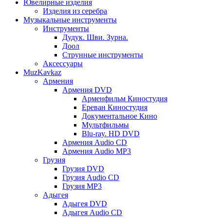
Ювелирные изделия
Изделия из серебра
Музыкальные инструменты
Инструменты
Дудук. Шви. Зурна.
Доол
Струнные инструменты
Аксессуары
MuzKavkaz
Армения
Армения DVD
Арменфильм Киностудия
Ереван Киностудия
Документальное Кино
Мультфильмы
Blu-ray. HD DVD
Армения Audio CD
Армения Audio MP3
Грузия
Грузия DVD
Грузия Audio CD
Грузия MP3
Адыгея
Адыгея DVD
Адыгея Audio CD