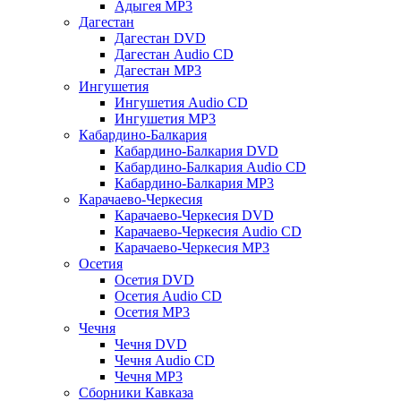
Адыгея MP3
Дагестан
Дагестан DVD
Дагестан Audio CD
Дагестан MP3
Ингушетия
Ингушетия Audio CD
Ингушетия MP3
Кабардино-Балкария
Кабардино-Балкария DVD
Кабардино-Балкария Audio CD
Кабардино-Балкария MP3
Карачаево-Черкесия
Карачаево-Черкесия DVD
Карачаево-Черкесия Audio CD
Карачаево-Черкесия MP3
Осетия
Осетия DVD
Осетия Audio CD
Осетия MP3
Чечня
Чечня DVD
Чечня Audio CD
Чечня MP3
Сборники Кавказа