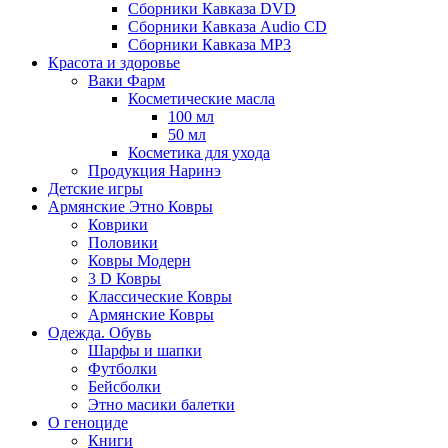
Сборники Кавказа DVD
Сборники Кавказа Audio CD
Сборники Кавказа MP3
Красота и здоровье
Ваки Фарм
Косметические масла
100 мл
50 мл
Косметика для ухода
Продукция Наринэ
Детские игры
Армянские Этно Ковры
Коврики
Половики
Ковры Модерн
3 D Ковры
Классические Ковры
Армянские Ковры
Одежда. Обувь
Шарфы и шапки
Футболки
Бейсболки
Этно масики балетки
О геноциде
Книги