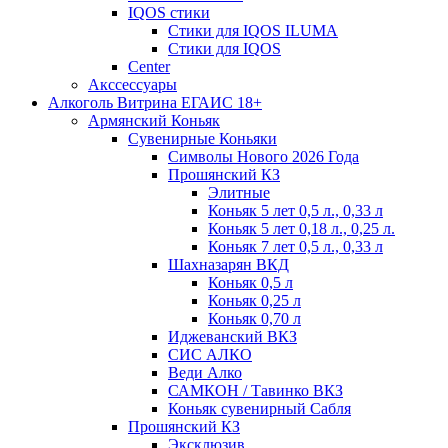
IQOS стики
Стики для IQOS ILUMA
Стики для IQOS
Сenter
Акссессуары
Алкоголь Витрина ЕГАИС 18+
Армянский Коньяк
Сувенирные Коньяки
Символы Нового 2026 Года
Прошянский КЗ
Элитные
Коньяк 5 лет 0,5 л., 0,33 л
Коньяк 5 лет 0,18 л., 0,25 л.
Коньяк 7 лет 0,5 л., 0,33 л
Шахназарян ВКД
Коньяк 0,5 л
Коньяк 0,25 л
Коньяк 0,70 л
Иджеванский ВКЗ
СИС АЛКО
Веди Алко
САМКОН / Тавинко ВКЗ
Коньяк сувенирный Сабля
Прошянский КЗ
Эксклюзив