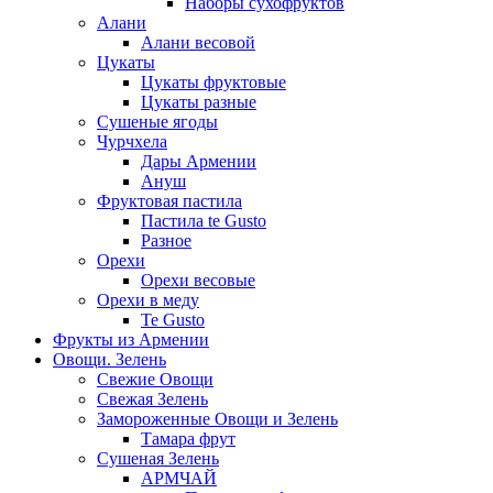
Наборы сухофруктов
Алани
Алани весовой
Цукаты
Цукаты фруктовые
Цукаты разные
Сушеные ягоды
Чурчхела
Дары Армении
Ануш
Фруктовая пастила
Пастила te Gusto
Разное
Орехи
Орехи весовые
Орехи в меду
Te Gusto
Фрукты из Армении
Овощи. Зелень
Свежие Овощи
Свежая Зелень
Замороженные Овощи и Зелень
Тамара фрут
Сушеная Зелень
АРМЧАЙ