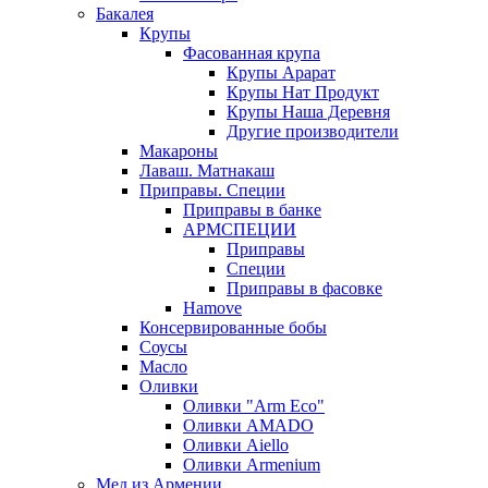
Бакалея
Крупы
Фасованная крупа
Крупы Арарат
Крупы Нат Продукт
Крупы Наша Деревня
Другие производители
Макароны
Лаваш. Матнакаш
Приправы. Специи
Приправы в банке
АРМСПЕЦИИ
Приправы
Специи
Приправы в фасовке
Hamove
Консервированные бобы
Соусы
Масло
Оливки
Оливки "Arm Eco"
Оливки AMADO
Оливки Aiello
Оливки Armenium
Мед из Армении