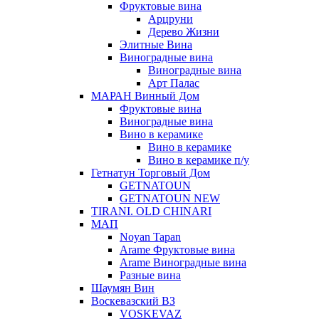
Фруктовые вина
Арцруни
Дерево Жизни
Элитные Вина
Виноградные вина
Виноградные вина
Арт Палас
МАРАН Винный Дом
Фруктовые вина
Виноградные вина
Вино в керамике
Вино в керамике
Вино в керамике п/у
Гетнатун Торговый Дом
GETNATOUN
GETNATOUN NEW
TIRANI. OLD CHINARI
МАП
Noyan Tapan
Arame Фруктовые вина
Arame Виноградные вина
Разные вина
Шаумян Вин
Воскевазский ВЗ
VOSKEVAZ