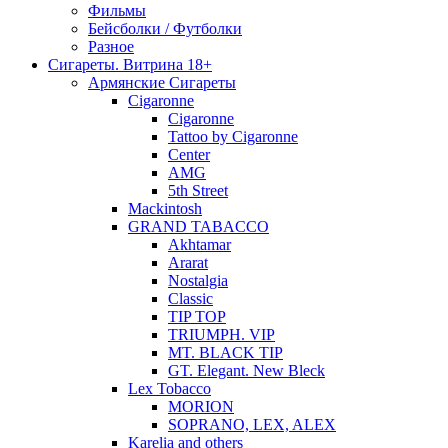
Фильмы
Бейсболки / Футболки
Разное
Сигареты. Витрина 18+
Армянские Сигареты
Cigaronne
Cigaronne
Tattoo by Cigaronne
Center
AMG
5th Street
Mackintosh
GRAND TABACCO
Akhtamar
Ararat
Nostalgia
Classic
TIP TOP
TRIUMPH. VIP
MT. BLACK TIP
GT. Elegant. New Bleck
Lex Tobacco
MORION
SOPRANO, LEX, ALEX
Karelia and others