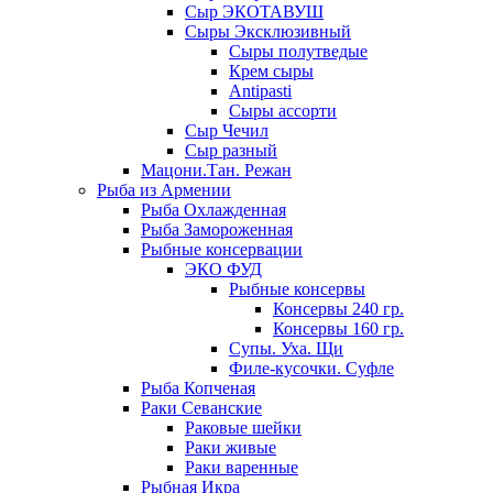
Сыр ЭКОТАВУШ
Сыры Эксклюзивный
Сыры полутведые
Крем сыры
Antipasti
Сыры ассорти
Сыр Чечил
Сыр разный
Мацони.Тан. Режан
Рыба из Армении
Рыба Охлажденная
Рыба Замороженная
Рыбные консервации
ЭКО ФУД
Рыбные консервы
Консервы 240 гр.
Консервы 160 гр.
Супы. Уха. Щи
Филе-кусочки. Суфле
Рыба Копченая
Раки Севанские
Раковые шейки
Раки живые
Раки варенные
Рыбная Икра