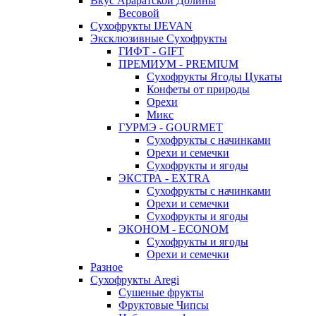
Вкус Араратской Долины
Весовой
Сухофрукты IJEVAN
Эксклюзивные Сухофрукты
ГИФТ - GIFT
ПРЕМИУМ - PREMIUM
Сухофрукты Ягоды Цукаты
Конфеты от природы
Орехи
Микс
ГУРМЭ - GOURMET
Сухофрукты с начинками
Орехи и семечки
Сухофрукты и ягоды
ЭКСТРА - EXTRA
Сухофрукты с начинками
Орехи и семечки
Сухофрукты и ягоды
ЭКОНОМ - ECONOM
Сухофрукты и ягоды
Орехи и семечки
Разное
Сухофрукты Aregi
Сушеные фрукты
Фруктовые Чипсы