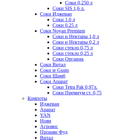
Соки 0,250 л
Соки SIS 1,6 л.
Соки Иджеван
Соки 1.0 л
Соки 0.25 л
Соки Noyan Premium
Соки и Нектары 1,0 л
Соки и Нектары 0,2 л
Соки стекло 0,75 л
Соки стекло 0,25 л
Соки Органик
Соки Витал
Соки te Gusto
Соки Шамб
Соки Арарат
Соки Tetra Pak 0,97л.
Соки Премиум ст. 0,75
Компоты
Иджеван
Арарат
YAN
Ноян
Агроянс
Прошян Фуд
Витал