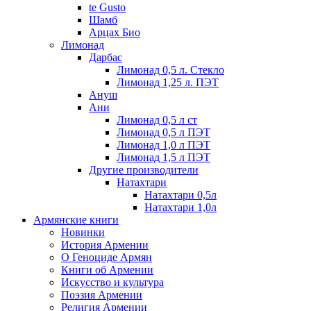
te Gusto
Шамб
Арцах Био
Лимонад
Дарбас
Лимонад 0,5 л. Стекло
Лимонад 1,25 л. ПЭТ
Ануш
Ани
Лимонад 0,5 л ст
Лимонад 0,5 л ПЭТ
Лимонад 1,0 л ПЭТ
Лимонад 1,5 л ПЭТ
Другие производители
Натахтари
Натахтари 0,5л
Натахтари 1,0л
Армянские книги
Новинки
История Армении
О Геноциде Армян
Книги об Армении
Иcкусство и культура
Поэзия Армении
Религия Армении