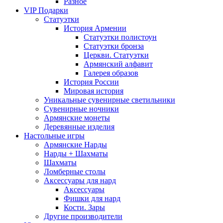
Разное
VIP Подарки
Статуэтки
История Армении
Статуэтки полистоун
Статуэтки бронза
Церкви. Статуэтки
Армянский алфавит
Галерея образов
История России
Мировая история
Уникальные сувенирные светильники
Сувенирные ночники
Армянские монеты
Деревянные изделия
Настольные игры
Армянские Нарды
Нарды + Шахматы
Шахматы
Ломберные столы
Аксессуары для нард
Аксессуары
Фишки для нард
Кости. Зары
Другие производители