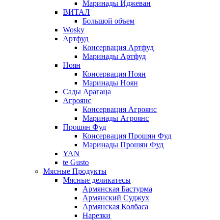
Маринады Иджеван
ВИТАЛ
Большой объем
Wosky
Артфуд
Консервация Артфуд
Маринады Артфуд
Ноян
Консервация Ноян
Маринады Ноян
Сады Арагаца
Агроянс
Консервация Агроянс
Маринады Агроянс
Прошян Фуд
Консервация Прошян Фуд
Маринады Прошян Фуд
YAN
te Gusto
Мясные Продукты
Мясные деликатесы
Армянская Бастурма
Армянский Суджух
Армянская Колбаса
Нарезки