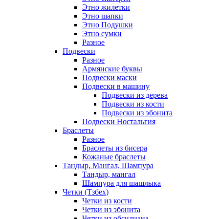
Этно жилетки
Этно шапки
Этно Подушки
Этно сумки
Разное
Подвески
Разное
Армянские буквы
Подвески маски
Подвески в машину
Подвески из дерева
Подвески из кости
Подвески из эбонита
Подвески Ностальгия
Браслеты
Разное
Браслеты из бисера
Кожаные браслеты
Тандыр, Мангал, Шампура
Тандыр, мангал
Шампура для шашлыка
Четки (Тзбех)
Четки из кости
Четки из эбонита
Четки из обсидиана