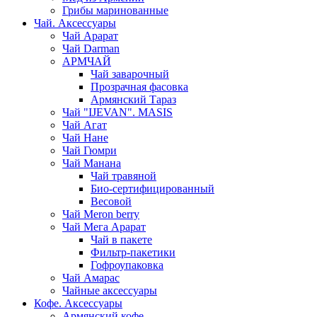
Грибы маринованные
Чай. Аксессуары
Чай Арарат
Чай Darman
АРМЧАЙ
Чай заварочный
Прозрачная фасовка
Армянский Тараз
Чай "IJEVAN". MASIS
Чай Агат
Чай Нане
Чай Гюмри
Чай Манана
Чай травяной
Био-сертифицированный
Весовой
Чай Meron berry
Чай Мега Арарат
Чай в пакете
Фильтр-пакетики
Гофроупаковка
Чай Амарас
Чайные аксессуары
Кофе. Аксессуары
Армянский кофе