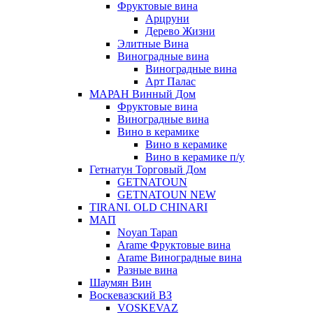
Фруктовые вина
Арцруни
Дерево Жизни
Элитные Вина
Виноградные вина
Виноградные вина
Арт Палас
МАРАН Винный Дом
Фруктовые вина
Виноградные вина
Вино в керамике
Вино в керамике
Вино в керамике п/у
Гетнатун Торговый Дом
GETNATOUN
GETNATOUN NEW
TIRANI. OLD CHINARI
МАП
Noyan Tapan
Arame Фруктовые вина
Arame Виноградные вина
Разные вина
Шаумян Вин
Воскевазский ВЗ
VOSKEVAZ