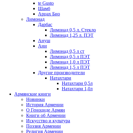
te Gusto
Шамб
Арцах Био
Лимонад
Дарбас
Лимонад 0,5 л. Стекло
Лимонад 1,25 л. ПЭТ
Ануш
Ани
Лимонад 0,5 л ст
Лимонад 0,5 л ПЭТ
Лимонад 1,0 л ПЭТ
Лимонад 1,5 л ПЭТ
Другие производители
Натахтари
Натахтари 0,5л
Натахтари 1,0л
Армянские книги
Новинки
История Армении
О Геноциде Армян
Книги об Армении
Иcкусство и культура
Поэзия Армении
Религия Армении