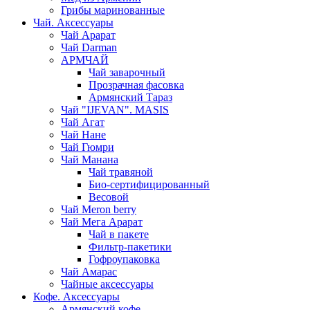
Грибы маринованные
Чай. Аксессуары
Чай Арарат
Чай Darman
АРМЧАЙ
Чай заварочный
Прозрачная фасовка
Армянский Тараз
Чай "IJEVAN". MASIS
Чай Агат
Чай Нане
Чай Гюмри
Чай Манана
Чай травяной
Био-сертифицированный
Весовой
Чай Meron berry
Чай Мега Арарат
Чай в пакете
Фильтр-пакетики
Гофроупаковка
Чай Амарас
Чайные аксессуары
Кофе. Аксессуары
Армянский кофе