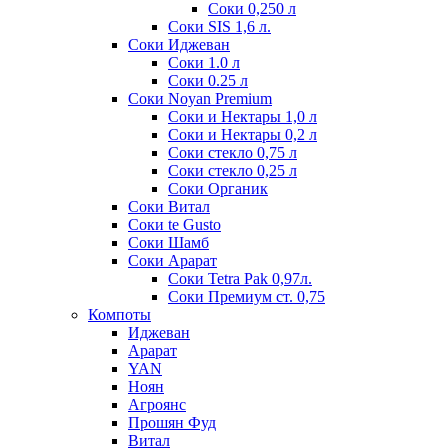
Соки 0,250 л
Соки SIS 1,6 л.
Соки Иджеван
Соки 1.0 л
Соки 0.25 л
Соки Noyan Premium
Соки и Нектары 1,0 л
Соки и Нектары 0,2 л
Соки стекло 0,75 л
Соки стекло 0,25 л
Соки Органик
Соки Витал
Соки te Gusto
Соки Шамб
Соки Арарат
Соки Tetra Pak 0,97л.
Соки Премиум ст. 0,75
Компоты
Иджеван
Арарат
YAN
Ноян
Агроянс
Прошян Фуд
Витал