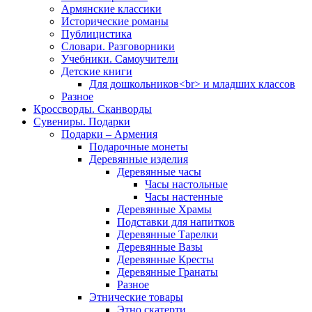
Армянские классики
Исторические романы
Публицистика
Словари. Разговорники
Учебники. Самоучители
Детские книги
Для дошкольников<br> и младших классов
Разное
Кроссворды. Сканворды
Сувениры. Подарки
Подарки – Армения
Подарочные монеты
Деревянные изделия
Деревянные часы
Часы настольные
Часы настенные
Деревянные Храмы
Подставки для напитков
Деревянные Тарелки
Деревянные Вазы
Деревянные Кресты
Деревянные Гранаты
Разное
Этнические товары
Этно скатерти