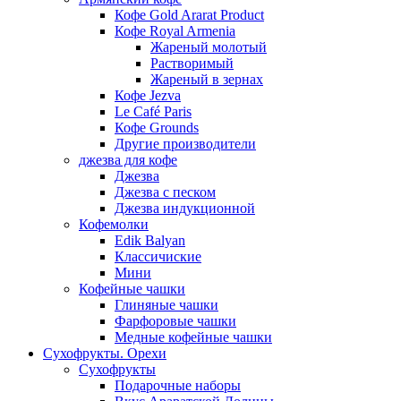
Кофе Gold Ararat Product
Кофе Royal Armenia
Жареный молотый
Растворимый
Жареный в зернах
Кофе Jezva
Le Café Paris
Кофе Grounds
Другие производители
джезва для кофе
Джезва
Джезва с песком
Джезва индукционной
Кофемолки
Edik Balyan
Классичиские
Мини
Кофейные чашки
Глиняные чашки
Фарфоровые чашки
Медные кофейные чашки
Сухофрукты. Орехи
Сухофрукты
Подарочные наборы