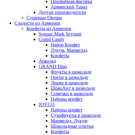
Прозрачная фасовка
Армянский Тараз
Другие производители
Сушеные Овощи
Сладости из Армении
Конфеты из Армении
Sonuar. Mark Sevouni
Grand Candy
Набор Конфет
Лукум. Мармелад
Конфеты
Арколад
GRAND Dian
Фрукты в шоколаде
Орехи в шоколаде
Драже в шоколаде
ШокоХит в шоколаде
Семечки в шоколаде
Наборы конфет
JOYCO
Наборы конфет
Сухофрукты в шоколаде
Мармелад. Лукум
Шоколадные плитки
Конфеты