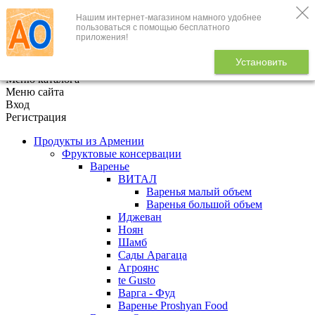
Нашим интернет-магазином намного удобнее
+7 (495) 646-888-1
пользоваться с помощью бесплатного
приложения!
В корзине
0
товаров
Установить
x
Меню каталога
Меню сайта
Вход
Регистрация
Продукты из Армении
Фруктовые консервации
Варенье
ВИТАЛ
Варенья малый объем
Варенья большой объем
Иджеван
Ноян
Шамб
Сады Арагаца
Агроянс
te Gusto
Варга - Фуд
Варенье Proshyan Food