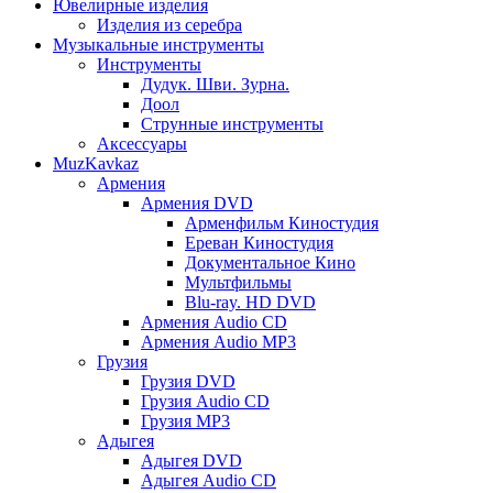
Ювелирные изделия
Изделия из серебра
Музыкальные инструменты
Инструменты
Дудук. Шви. Зурна.
Доол
Струнные инструменты
Аксессуары
MuzKavkaz
Армения
Армения DVD
Арменфильм Киностудия
Ереван Киностудия
Документальное Кино
Мультфильмы
Blu-ray. HD DVD
Армения Audio CD
Армения Audio MP3
Грузия
Грузия DVD
Грузия Audio CD
Грузия MP3
Адыгея
Адыгея DVD
Адыгея Audio CD