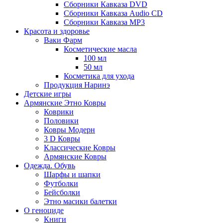
Сборники Кавказа DVD
Сборники Кавказа Audio CD
Сборники Кавказа MP3
Красота и здоровье
Ваки Фарм
Косметические масла
100 мл
50 мл
Косметика для ухода
Продукция Наринэ
Детские игры
Армянские Этно Ковры
Коврики
Половики
Ковры Модерн
3 D Ковры
Классические Ковры
Армянские Ковры
Одежда. Обувь
Шарфы и шапки
Футболки
Бейсболки
Этно масики балетки
О геноциде
Книги