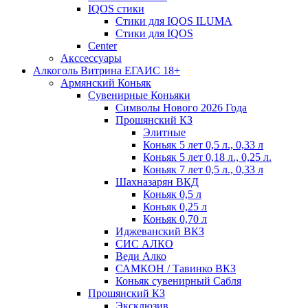
IQOS стики
Стики для IQOS ILUMA
Стики для IQOS
Сenter
Акссессуары
Алкоголь Витрина ЕГАИС 18+
Армянский Коньяк
Сувенирные Коньяки
Символы Нового 2026 Года
Прошянский КЗ
Элитные
Коньяк 5 лет 0,5 л., 0,33 л
Коньяк 5 лет 0,18 л., 0,25 л.
Коньяк 7 лет 0,5 л., 0,33 л
Шахназарян ВКД
Коньяк 0,5 л
Коньяк 0,25 л
Коньяк 0,70 л
Иджеванский ВКЗ
СИС АЛКО
Веди Алко
САМКОН / Тавинко ВКЗ
Коньяк сувенирный Сабля
Прошянский КЗ
Эксклюзив