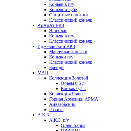
Коньяк в п/у
Коньяк в тубе
Спиртные напитки
Классический коньяк
АрАрАт ЕКЗ
Элитные
Коньяк в п/у
Классический коньяк
Иджеванский ВКЗ
Марочные коньяки
Коньяки п/у
Классический коньяк
Бренди
МАП
Коллекция Золотой
Объем 0,5 л
Коньяк 0,7 л
Коллекция France
Горная Армения. АРМА
Айвазовский
Разные
А.К.З.
А.К.З. п/у
Grand Sargis
URARTU