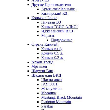
Арегак КЗ
Другие Производители
Армянские Коньяки
Кизлярский КЗ
Коньяк в Бочке
Гиневан ВЗ
Коньяк "СИС АЛКО"
Иджеванский ВКЗ
Мараси
Подарочные
Страна Камней
Коньяк в п/у
Коньяк 0,5 л.
Коньяк 0,2 л.
Аркон Трейд
Мргашен
Шаумян Вин
Шахназарян ВКД
Шахназарян
ГАЯСОН
Жемчужина
Мозаика
Mustang. Black Mountain
Platinum Mountain
Parakar