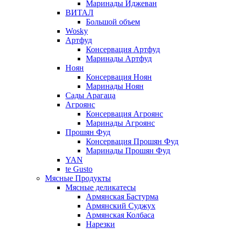
Маринады Иджеван
ВИТАЛ
Большой объем
Wosky
Артфуд
Консервация Артфуд
Маринады Артфуд
Ноян
Консервация Ноян
Маринады Ноян
Сады Арагаца
Агроянс
Консервация Агроянс
Маринады Агроянс
Прошян Фуд
Консервация Прошян Фуд
Маринады Прошян Фуд
YAN
te Gusto
Мясные Продукты
Мясные деликатесы
Армянская Бастурма
Армянский Суджух
Армянская Колбаса
Нарезки