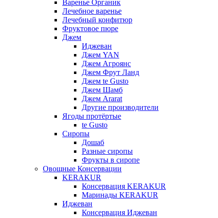
Варенье Органик
Лечебное варенье
Лечебный конфитюр
Фруктовое пюре
Джем
Иджеван
Джем YAN
Джем Агроянс
Джем Фрут Ланд
Джем te Gusto
Джем Шамб
Джем Ararat
Другие производители
Ягоды протёртые
te Gusto
Сиропы
Дошаб
Разные сиропы
Фрукты в сиропе
Овощные Консервации
KERAKUR
Консервация KERAKUR
Маринады KERAKUR
Иджеван
Консервация Иджеван