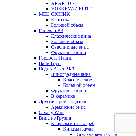
ARARTUNI
VOSKEVAZ ELITE
МЕЦ СЮНИК
Классика
Большой объем
Гиневан ВЗ
Классические вина
Большой объем
Сувенирные вина
Фруктовые вина
Гордость Нации
Вайк Груп
Веди - Алко ВКЗ
Виноградные вина
Классические
Большой объем
Фруктовые вина
В керамике
Другие Производители
Армянские вина
Givany Wine
Вина из Грузии
Кварельский Погреб
Киндзмараули
Киндзмараули 0,75л