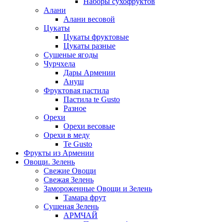
Наборы сухофруктов
Алани
Алани весовой
Цукаты
Цукаты фруктовые
Цукаты разные
Сушеные ягоды
Чурчхела
Дары Армении
Ануш
Фруктовая пастила
Пастила te Gusto
Разное
Орехи
Орехи весовые
Орехи в меду
Te Gusto
Фрукты из Армении
Овощи. Зелень
Свежие Овощи
Свежая Зелень
Замороженные Овощи и Зелень
Тамара фрут
Сушеная Зелень
АРМЧАЙ