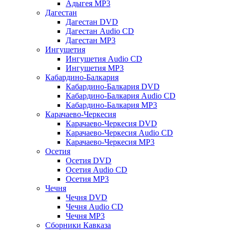
Адыгея MP3
Дагестан
Дагестан DVD
Дагестан Audio CD
Дагестан MP3
Ингушетия
Ингушетия Audio CD
Ингушетия MP3
Кабардино-Балкария
Кабардино-Балкария DVD
Кабардино-Балкария Audio CD
Кабардино-Балкария MP3
Карачаево-Черкесия
Карачаево-Черкесия DVD
Карачаево-Черкесия Audio CD
Карачаево-Черкесия MP3
Осетия
Осетия DVD
Осетия Audio CD
Осетия MP3
Чечня
Чечня DVD
Чечня Audio CD
Чечня MP3
Сборники Кавказа