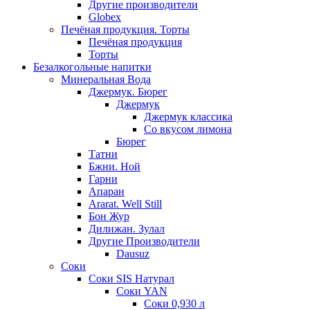
Другие производители
Globex
Печёная продукция. Торты
Печёная продукция
Торты
Безалкогольные напитки
Минеральная Вода
Джермук. Бюрег
Джермук
Джермук классика
Со вкусом лимона
Бюрег
Татни
Бжни. Ной
Гарни
Апаран
Ararat. Well Still
Бон Жур
Дилижан. Зулал
Другие Производители
Dausuz
Соки
Соки SIS Натурал
Соки YAN
Соки 0,930 л