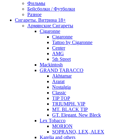
Фильмы
Бейсболки / Футболки
Разное
Сигареты. Витрина 18+
Армянские Сигареты
Cigaronne
Cigaronne
Tattoo by Cigaronne
Center
AMG
5th Street
Mackintosh
GRAND TABACCO
Akhtamar
Ararat
Nostalgia
Classic
TIP TOP
TRIUMPH. VIP
MT. BLACK TIP
GT. Elegant. New Bleck
Lex Tobacco
MORION
SOPRANO, LEX, ALEX
Karelia and others