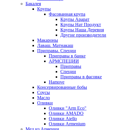
Бакалея
Крупы
Фасованная крупа
Крупы Арарат
Крупы Нат Продукт
Крупы Наша Деревня
Другие производители
Макароны
Лаваш. Матнакаш
Приправы. Специи
Приправы в банке
АРМСПЕЦИИ
Приправы
Специи
Приправы в фасовке
Hamove
Консервированные бобы
Соусы
Масло
Оливки
Оливки "Arm Eco"
Оливки AMADO
Оливки Aiello
Оливки Armenium
Мед из Армении