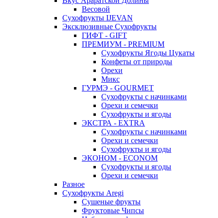
Вкус Араратской Долины
Весовой
Сухофрукты IJEVAN
Эксклюзивные Сухофрукты
ГИФТ - GIFT
ПРЕМИУМ - PREMIUM
Сухофрукты Ягоды Цукаты
Конфеты от природы
Орехи
Микс
ГУРМЭ - GOURMET
Сухофрукты с начинками
Орехи и семечки
Сухофрукты и ягоды
ЭКСТРА - EXTRA
Сухофрукты с начинками
Орехи и семечки
Сухофрукты и ягоды
ЭКОНОМ - ECONOM
Сухофрукты и ягоды
Орехи и семечки
Разное
Сухофрукты Aregi
Сушеные фрукты
Фруктовые Чипсы