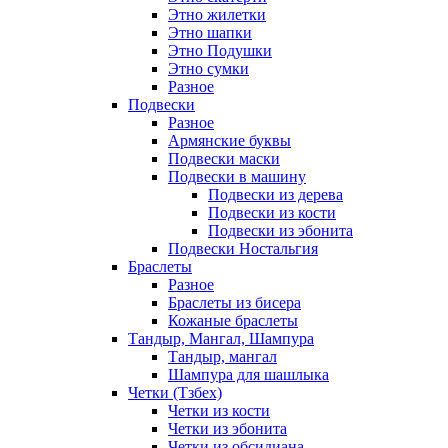
Этно жилетки
Этно шапки
Этно Подушки
Этно сумки
Разное
Подвески
Разное
Армянские буквы
Подвески маски
Подвески в машину
Подвески из дерева
Подвески из кости
Подвески из эбонита
Подвески Ностальгия
Браслеты
Разное
Браслеты из бисера
Кожаные браслеты
Тандыр, Мангал, Шампура
Тандыр, мангал
Шампура для шашлыка
Четки (Тзбех)
Четки из кости
Четки из эбонита
Четки из обсидиана