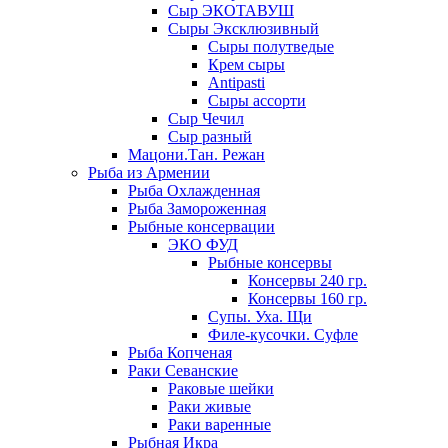
Сыр ЭКОТАВУШ
Сыры Эксклюзивный
Сыры полутведые
Крем сыры
Antipasti
Сыры ассорти
Сыр Чечил
Сыр разный
Мацони.Тан. Режан
Рыба из Армении
Рыба Охлажденная
Рыба Замороженная
Рыбные консервации
ЭКО ФУД
Рыбные консервы
Консервы 240 гр.
Консервы 160 гр.
Супы. Уха. Щи
Филе-кусочки. Суфле
Рыба Копченая
Раки Севанские
Раковые шейки
Раки живые
Раки варенные
Рыбная Икра