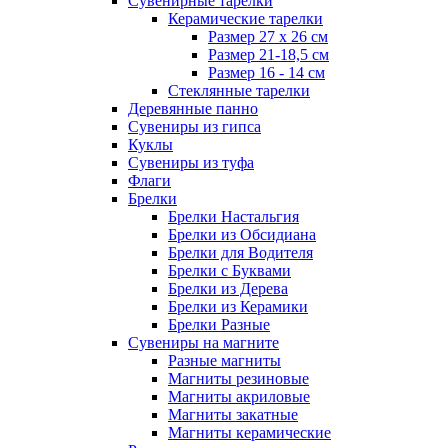
Сувенирные тарелки
Керамические тарелки
Размер 27 х 26 см
Размер 21-18,5 см
Размер 16 - 14 см
Стеклянные тарелки
Деревянные панно
Сувениры из гипса
Куклы
Сувениры из туфа
Флаги
Брелки
Брелки Настальгия
Брелки из Обсидиана
Брелки для Водителя
Брелки с Буквами
Брелки из Дерева
Брелки из Керамики
Брелки Разные
Сувениры на магните
Разные магниты
Магниты резиновые
Магниты акриловые
Магниты закатные
Магниты керамические