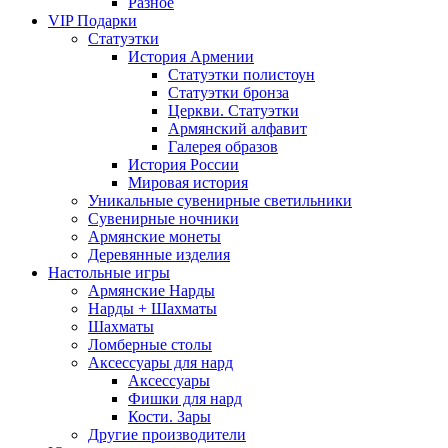
Разное
VIP Подарки
Статуэтки
История Армении
Статуэтки полистоун
Статуэтки бронза
Церкви. Статуэтки
Армянский алфавит
Галерея образов
История России
Мировая история
Уникальные сувенирные светильники
Сувенирные ночники
Армянские монеты
Деревянные изделия
Настольные игры
Армянские Нарды
Нарды + Шахматы
Шахматы
Ломберные столы
Аксессуары для нард
Аксессуары
Фишки для нард
Кости. Зары
Другие производители