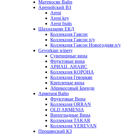
Матевосян Вайн
Аренийский ВЗ
Areni
Areni key
Areni fruits
Шахназарян ЕКД
Коллекция Гаясон
Коллекция Гаясон п/у
Коллекция Гаясон Новогодняя п/у
Gevorkian winery
Сувенирные вина
Фруктовые вина
АРИАЦ. АНАИС
Коллекция КОРОНА
Коллекция Геворкян
Крепленые вина
Абрикосовый Бренди
Армения Вайн
Фруктовые Вина
Коллекция ORRAN
OLD ARMENIA
Виноградные Вина
Коллекция TAKAR
Коллекция YEREVAN
Прошянский КЗ