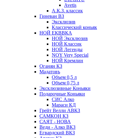
Avetis
А.К.З. классик
Гиневан ВЗ
Эксклюзив
Классический коньяк
НОЙ ЕКВВКА
НОЙ Эксклюзив
НОЙ Классик
НОЙ Легенды
NOY Very Speсial
НОЙ Кремлин
Оганян КЗ
Мадатовъ
Объем 0,5 л
Объем 0,75 л
Эксклюзивные Коньяки
Подарочные Коньяки
СИС Алко
Мараси КД
Грейт Велли АВКЗ
САМКОН КЗ
САЯТ - НОВА
Веди - Алко ВКЗ
Егвардский ВКЗ