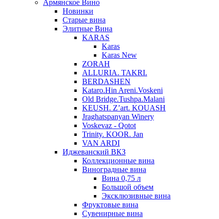
Армянское Вино
Новинки
Старые вина
Элитные Вина
KARAS
Karas
Karas New
ZORAH
ALLURIA. TAKRI.
BERDASHEN
Kataro.Hin Areni.Voskeni
Old Bridge.Tushpa.Malani
KEUSH. Z’art. KOUASH
Jraghatspanyan Winery
Voskevaz - Qotot
Trinity. KOOR. Jan
VAN ARDI
Иджеванский ВКЗ
Коллекционные вина
Виноградные вина
Вина 0,75 л
Большой объем
Эксклюзивные вина
Фруктовые вина
Cувенирные вина