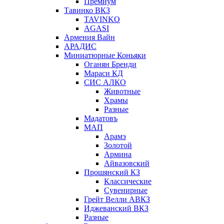
Премиум
Тавинко ВКЗ
TAVINKO
AGASI
Армения Вайн
АРАДИС
Миниатюрные Коньяки
Оганян Бренди
Мараси КД
СИС АЛКО
Животные
Храмы
Разные
Мадатовъ
МАП
Арамэ
Золотой
Армина
Айвазовский
Прошянский КЗ
Классические
Сувенирные
Грейт Велли АВКЗ
Иджеванский ВКЗ
Разные