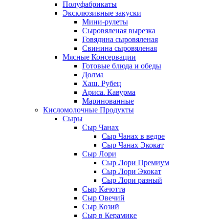
Полуфабрикаты
Эксклюзивные закуски
Мини-рулеты
Сыровяленая вырезка
Говядина сыровяленая
Свинина сыровяленая
Мясные Консервации
Готовые блюда и обеды
Долма
Хаш. Рубец
Ариса. Кавурма
Маринованные
Кисломолочные Продукты
Сыры
Сыр Чанах
Сыр Чанах в ведре
Сыр Чанах Экокат
Сыр Лори
Сыр Лори Премиум
Сыр Лори Экокат
Сыр Лори разный
Сыр Качотта
Сыр Овечий
Сыр Козий
Сыр в Керамике