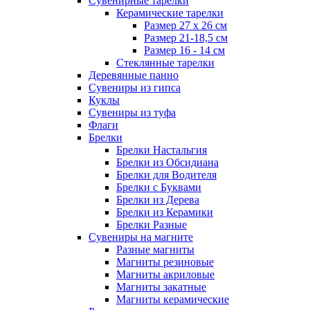
Сувенирные тарелки
Керамические тарелки
Размер 27 х 26 см
Размер 21-18,5 см
Размер 16 - 14 см
Стеклянные тарелки
Деревянные панно
Сувениры из гипса
Куклы
Сувениры из туфа
Флаги
Брелки
Брелки Настальгия
Брелки из Обсидиана
Брелки для Водителя
Брелки с Буквами
Брелки из Дерева
Брелки из Керамики
Брелки Разные
Сувениры на магните
Разные магниты
Магниты резиновые
Магниты акриловые
Магниты закатные
Магниты керамические