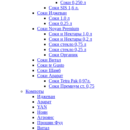
Соки 0,250 л
Соки SIS 1,6 л.
Соки Иджеван
Соки 1.0 л
Соки 0.25 л
Соки Noyan Premium
Соки и Нектары 1,0 л
Соки и Нектары 0,2 л
Соки стекло 0,75 л
Соки стекло 0,25 л
Соки Органик
Соки Витал
Соки te Gusto
Соки Шамб
Соки Арарат
Соки Tetra Pak 0,97л.
Соки Премиум ст. 0,75
Компоты
Иджеван
Арарат
YAN
Ноян
Агроянс
Прошян Фуд
Витал