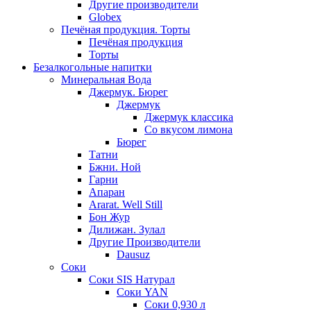
Другие производители
Globex
Печёная продукция. Торты
Печёная продукция
Торты
Безалкогольные напитки
Минеральная Вода
Джермук. Бюрег
Джермук
Джермук классика
Со вкусом лимона
Бюрег
Татни
Бжни. Ной
Гарни
Апаран
Ararat. Well Still
Бон Жур
Дилижан. Зулал
Другие Производители
Dausuz
Соки
Соки SIS Натурал
Соки YAN
Соки 0,930 л