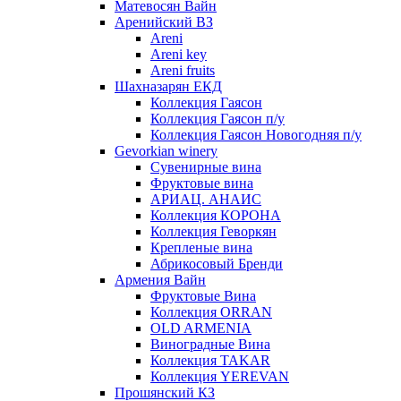
Матевосян Вайн
Аренийский ВЗ
Areni
Areni key
Areni fruits
Шахназарян ЕКД
Коллекция Гаясон
Коллекция Гаясон п/у
Коллекция Гаясон Новогодняя п/у
Gevorkian winery
Сувенирные вина
Фруктовые вина
АРИАЦ. АНАИС
Коллекция КОРОНА
Коллекция Геворкян
Крепленые вина
Абрикосовый Бренди
Армения Вайн
Фруктовые Вина
Коллекция ORRAN
OLD ARMENIA
Виноградные Вина
Коллекция TAKAR
Коллекция YEREVAN
Прошянский КЗ