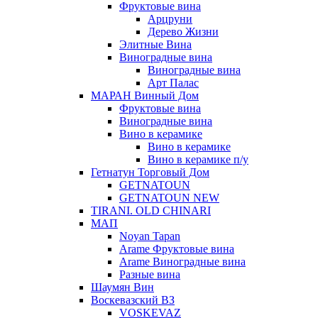
Фруктовые вина
Арцруни
Дерево Жизни
Элитные Вина
Виноградные вина
Виноградные вина
Арт Палас
МАРАН Винный Дом
Фруктовые вина
Виноградные вина
Вино в керамике
Вино в керамике
Вино в керамике п/у
Гетнатун Торговый Дом
GETNATOUN
GETNATOUN NEW
TIRANI. OLD CHINARI
МАП
Noyan Tapan
Arame Фруктовые вина
Arame Виноградные вина
Разные вина
Шаумян Вин
Воскевазский ВЗ
VOSKEVAZ