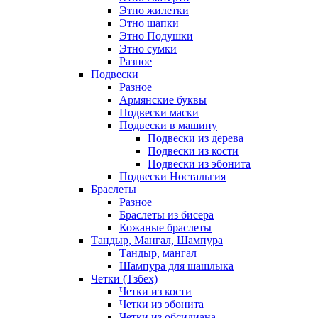
Этно жилетки
Этно шапки
Этно Подушки
Этно сумки
Разное
Подвески
Разное
Армянские буквы
Подвески маски
Подвески в машину
Подвески из дерева
Подвески из кости
Подвески из эбонита
Подвески Ностальгия
Браслеты
Разное
Браслеты из бисера
Кожаные браслеты
Тандыр, Мангал, Шампура
Тандыр, мангал
Шампура для шашлыка
Четки (Тзбех)
Четки из кости
Четки из эбонита
Четки из обсидиана