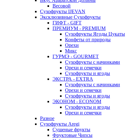
Вкус Араратской Долины
Весовой
Сухофрукты IJEVAN
Эксклюзивные Сухофрукты
ГИФТ - GIFT
ПРЕМИУМ - PREMIUM
Сухофрукты Ягоды Цукаты
Конфеты от природы
Орехи
Микс
ГУРМЭ - GOURMET
Сухофрукты с начинками
Орехи и семечки
Сухофрукты и ягоды
ЭКСТРА - EXTRA
Сухофрукты с начинками
Орехи и семечки
Сухофрукты и ягоды
ЭКОНОМ - ECONOM
Сухофрукты и ягоды
Орехи и семечки
Разное
Сухофрукты Aregi
Сушеные фрукты
Фруктовые Чипсы