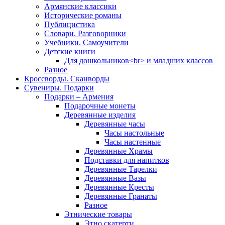
Армянские классики
Исторические романы
Публицистика
Словари. Разговорники
Учебники. Самоучители
Детские книги
Для дошкольников<br> и младших классов
Разное
Кроссворды. Сканворды
Сувениры. Подарки
Подарки – Армения
Подарочные монеты
Деревянные изделия
Деревянные часы
Часы настольные
Часы настенные
Деревянные Храмы
Подставки для напитков
Деревянные Тарелки
Деревянные Вазы
Деревянные Кресты
Деревянные Гранаты
Разное
Этнические товары
Этно скатерти