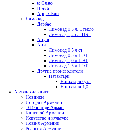
te Gusto
Шамб
Арцах Био
Лимонад
Дарбас
Лимонад 0,5 л. Стекло
Лимонад 1,25 л. ПЭТ
Ануш
Ани
Лимонад 0,5 л ст
Лимонад 0,5 л ПЭТ
Лимонад 1,0 л ПЭТ
Лимонад 1,5 л ПЭТ
Другие производители
Натахтари
Натахтари 0,5л
Натахтари 1,0л
Армянские книги
Новинки
История Армении
О Геноциде Армян
Книги об Армении
Иcкусство и культура
Поэзия Армении
Религия Армении