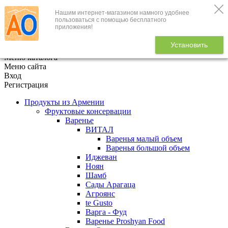
Нашим интернет-магазином намного удобнее
+7 (495) 646-888-1
пользоваться с помощью бесплатного
приложения!
В корзине
0
товаров
Установить
x
Меню каталога
Меню сайта
Вход
Регистрация
Продукты из Армении
Фруктовые консервации
Варенье
ВИТАЛ
Варенья малый объем
Варенья большой объем
Иджеван
Ноян
Шамб
Сады Арагаца
Агроянс
te Gusto
Варга - Фуд
Варенье Proshyan Food