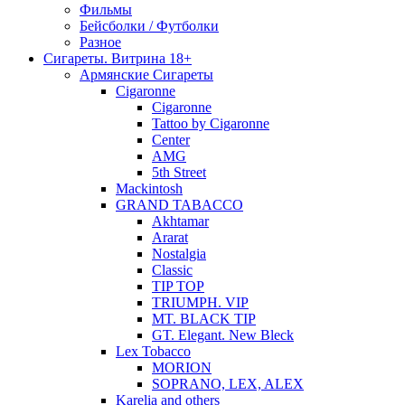
Фильмы
Бейсболки / Футболки
Разное
Сигареты. Витрина 18+
Армянские Сигареты
Cigaronne
Cigaronne
Tattoo by Cigaronne
Center
AMG
5th Street
Mackintosh
GRAND TABACCO
Akhtamar
Ararat
Nostalgia
Classic
TIP TOP
TRIUMPH. VIP
MT. BLACK TIP
GT. Elegant. New Bleck
Lex Tobacco
MORION
SOPRANO, LEX, ALEX
Karelia and others