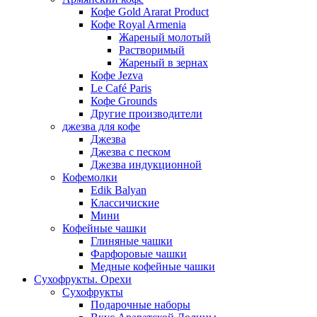
Кофе Gold Ararat Product
Кофе Royal Armenia
Жареный молотый
Растворимый
Жареный в зернах
Кофе Jezva
Le Café Paris
Кофе Grounds
Другие производители
джезва для кофе
Джезва
Джезва с песком
Джезва индукционной
Кофемолки
Edik Balyan
Классичиские
Мини
Кофейные чашки
Глиняные чашки
Фарфоровые чашки
Медные кофейные чашки
Сухофрукты. Орехи
Сухофрукты
Подарочные наборы