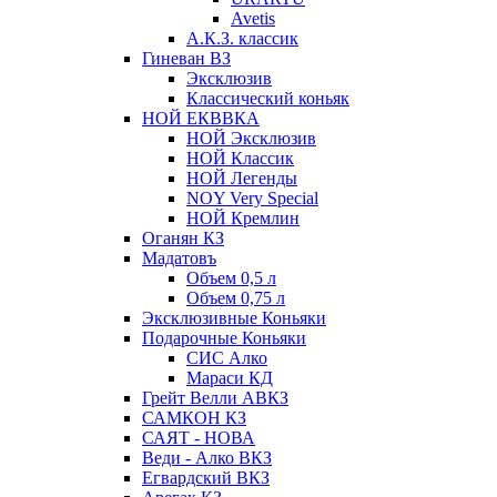
Avetis
А.К.З. классик
Гиневан ВЗ
Эксклюзив
Классический коньяк
НОЙ ЕКВВКА
НОЙ Эксклюзив
НОЙ Классик
НОЙ Легенды
NOY Very Speсial
НОЙ Кремлин
Оганян КЗ
Мадатовъ
Объем 0,5 л
Объем 0,75 л
Эксклюзивные Коньяки
Подарочные Коньяки
СИС Алко
Мараси КД
Грейт Велли АВКЗ
САМКОН КЗ
САЯТ - НОВА
Веди - Алко ВКЗ
Егвардский ВКЗ