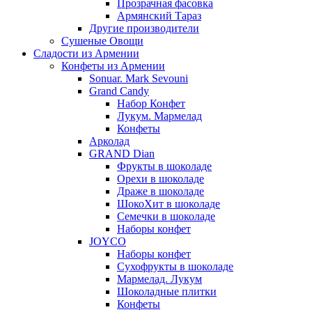
Прозрачная фасовка
Армянский Тараз
Другие производители
Сушеные Овощи
Сладости из Армении
Конфеты из Армении
Sonuar. Mark Sevouni
Grand Candy
Набор Конфет
Лукум. Мармелад
Конфеты
Арколад
GRAND Dian
Фрукты в шоколаде
Орехи в шоколаде
Драже в шоколаде
ШокоХит в шоколаде
Семечки в шоколаде
Наборы конфет
JOYCO
Наборы конфет
Сухофрукты в шоколаде
Мармелад. Лукум
Шоколадные плитки
Конфеты