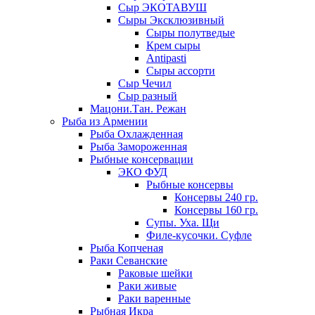
Сыр ЭКОТАВУШ
Сыры Эксклюзивный
Сыры полутведые
Крем сыры
Antipasti
Сыры ассорти
Сыр Чечил
Сыр разный
Мацони.Тан. Режан
Рыба из Армении
Рыба Охлажденная
Рыба Замороженная
Рыбные консервации
ЭКО ФУД
Рыбные консервы
Консервы 240 гр.
Консервы 160 гр.
Супы. Уха. Щи
Филе-кусочки. Суфле
Рыба Копченая
Раки Севанские
Раковые шейки
Раки живые
Раки варенные
Рыбная Икра