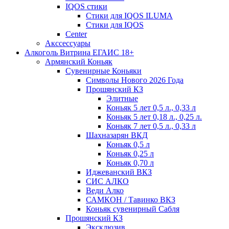
IQOS стики
Стики для IQOS ILUMA
Стики для IQOS
Сenter
Акссессуары
Алкоголь Витрина ЕГАИС 18+
Армянский Коньяк
Сувенирные Коньяки
Символы Нового 2026 Года
Прошянский КЗ
Элитные
Коньяк 5 лет 0,5 л., 0,33 л
Коньяк 5 лет 0,18 л., 0,25 л.
Коньяк 7 лет 0,5 л., 0,33 л
Шахназарян ВКД
Коньяк 0,5 л
Коньяк 0,25 л
Коньяк 0,70 л
Иджеванский ВКЗ
СИС АЛКО
Веди Алко
САМКОН / Тавинко ВКЗ
Коньяк сувенирный Сабля
Прошянский КЗ
Эксклюзив