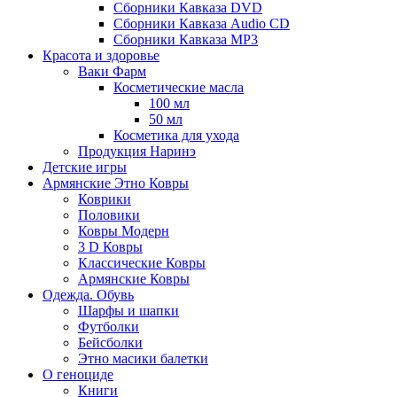
Сборники Кавказа DVD
Сборники Кавказа Audio CD
Сборники Кавказа MP3
Красота и здоровье
Ваки Фарм
Косметические масла
100 мл
50 мл
Косметика для ухода
Продукция Наринэ
Детские игры
Армянские Этно Ковры
Коврики
Половики
Ковры Модерн
3 D Ковры
Классические Ковры
Армянские Ковры
Одежда. Обувь
Шарфы и шапки
Футболки
Бейсболки
Этно масики балетки
О геноциде
Книги