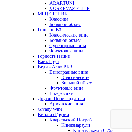
ARARTUNI
VOSKEVAZ ELITE
МЕЦ СЮНИК
Классика
Большой объем
Гиневан ВЗ
Классические вина
Большой объем
Сувенирные вина
Фруктовые вина
Гордость Нации
Вайк Груп
Веди - Алко ВКЗ
Виноградные вина
Классические
Большой объем
Фруктовые вина
В керамике
Другие Производители
Армянские вина
Givany Wine
Вина из Грузии
Кварельский Погреб
Киндзмараули
Киндзмараули 0,75л