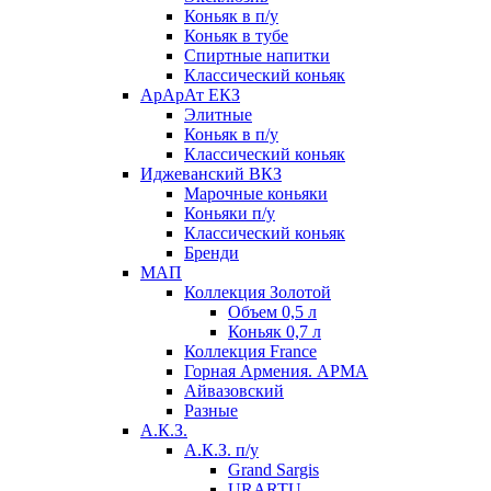
Коньяк в п/у
Коньяк в тубе
Спиртные напитки
Классический коньяк
АрАрАт ЕКЗ
Элитные
Коньяк в п/у
Классический коньяк
Иджеванский ВКЗ
Марочные коньяки
Коньяки п/у
Классический коньяк
Бренди
МАП
Коллекция Золотой
Объем 0,5 л
Коньяк 0,7 л
Коллекция France
Горная Армения. АРМА
Айвазовский
Разные
А.К.З.
А.К.З. п/у
Grand Sargis
URARTU