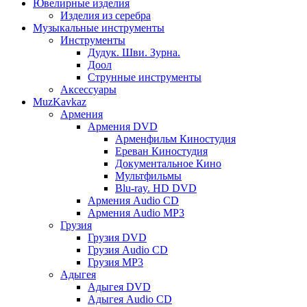
Ювелирные изделия
Изделия из серебра
Музыкальные инструменты
Инструменты
Дудук. Шви. Зурна.
Доол
Струнные инструменты
Аксессуары
MuzKavkaz
Армения
Армения DVD
Арменфильм Киностудия
Ереван Киностудия
Документальное Кино
Мультфильмы
Blu-ray. HD DVD
Армения Audio CD
Армения Audio MP3
Грузия
Грузия DVD
Грузия Audio CD
Грузия MP3
Адыгея
Адыгея DVD
Адыгея Audio CD