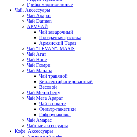
Грибы маринованные
Чай. Аксессуары
Чай Арарат
Чай Darman
АРМЧАЙ
Чай заварочный
Прозрачная фасовка
Армянский Тараз
Чай "IJEVAN". MASIS
Чай Агат
Чай Нане
Чай Гюмри
Чай Манана
Чай травяной
Био-сертифицированный
Весовой
Чай Meron berry
Чай Мега Арарат
Чай в пакете
Фильтр-пакетики
Гофроупаковка
Чай Амарас
Чайные аксессуары
Кофе. Аксессуары
Армянский кофе