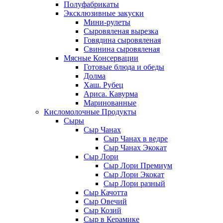
Полуфабрикаты
Эксклюзивные закуски
Мини-рулеты
Сыровяленая вырезка
Говядина сыровяленая
Свинина сыровяленая
Мясные Консервации
Готовые блюда и обеды
Долма
Хаш. Рубец
Ариса. Кавурма
Маринованные
Кисломолочные Продукты
Сыры
Сыр Чанах
Сыр Чанах в ведре
Сыр Чанах Экокат
Сыр Лори
Сыр Лори Премиум
Сыр Лори Экокат
Сыр Лори разный
Сыр Качотта
Сыр Овечий
Сыр Козий
Сыр в Керамике