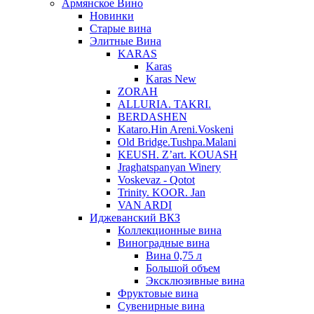
Армянское Вино
Новинки
Старые вина
Элитные Вина
KARAS
Karas
Karas New
ZORAH
ALLURIA. TAKRI.
BERDASHEN
Kataro.Hin Areni.Voskeni
Old Bridge.Tushpa.Malani
KEUSH. Z’art. KOUASH
Jraghatspanyan Winery
Voskevaz - Qotot
Trinity. KOOR. Jan
VAN ARDI
Иджеванский ВКЗ
Коллекционные вина
Виноградные вина
Вина 0,75 л
Большой объем
Эксклюзивные вина
Фруктовые вина
Cувенирные вина