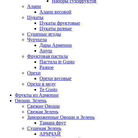
Наборы сухофруктов
Алани
Алани весовой
Цукаты
Цукаты фруктовые
Цукаты разные
Сушеные ягоды
Чурчхела
Дары Армении
Ануш
Фруктовая пастила
Пастила te Gusto
Разное
Орехи
Орехи весовые
Орехи в меду
Te Gusto
Фрукты из Армении
Овощи. Зелень
Свежие Овощи
Свежая Зелень
Замороженные Овощи и Зелень
Тамара фрут
Сушеная Зелень
АРМЧАЙ