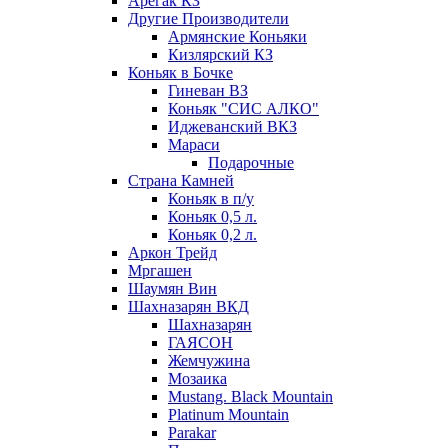
Арегак КЗ
Другие Производители
Армянские Коньяки
Кизлярский КЗ
Коньяк в Бочке
Гиневан ВЗ
Коньяк "СИС АЛКО"
Иджеванский ВКЗ
Мараси
Подарочные
Страна Камней
Коньяк в п/у
Коньяк 0,5 л.
Коньяк 0,2 л.
Аркон Трейд
Мргашен
Шаумян Вин
Шахназарян ВКД
Шахназарян
ГАЯСОН
Жемчужина
Мозаика
Mustang. Black Mountain
Platinum Mountain
Parakar