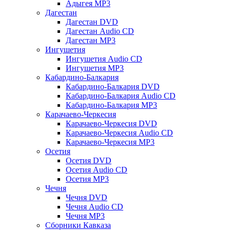
Адыгея MP3
Дагестан
Дагестан DVD
Дагестан Audio CD
Дагестан MP3
Ингушетия
Ингушетия Audio CD
Ингушетия MP3
Кабардино-Балкария
Кабардино-Балкария DVD
Кабардино-Балкария Audio CD
Кабардино-Балкария MP3
Карачаево-Черкесия
Карачаево-Черкесия DVD
Карачаево-Черкесия Audio CD
Карачаево-Черкесия MP3
Осетия
Осетия DVD
Осетия Audio CD
Осетия MP3
Чечня
Чечня DVD
Чечня Audio CD
Чечня MP3
Сборники Кавказа