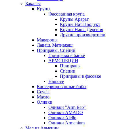
Бакалея
Крупы
Фасованная крупа
Крупы Арарат
Крупы Нат Продукт
Крупы Наша Деревня
Другие производители
Макароны
Лаваш. Матнакаш
Приправы. Специи
Приправы в банке
АРМСПЕЦИИ
Приправы
Специи
Приправы в фасовке
Hamove
Консервированные бобы
Соусы
Масло
Оливки
Оливки "Arm Eco"
Оливки AMADO
Оливки Aiello
Оливки Armenium
Мед из Армении