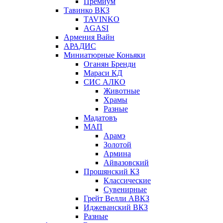
Премиум
Тавинко ВКЗ
TAVINKO
AGASI
Армения Вайн
АРАДИС
Миниатюрные Коньяки
Оганян Бренди
Мараси КД
СИС АЛКО
Животные
Храмы
Разные
Мадатовъ
МАП
Арамэ
Золотой
Армина
Айвазовский
Прошянский КЗ
Классические
Сувенирные
Грейт Велли АВКЗ
Иджеванский ВКЗ
Разные