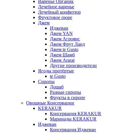
Варенье Органик
Лечебное варенье
Лечебный конфитюр
Фруктовое пюре
Джем
Иджеван
Джем YAN
Джем Агроянс
Джем Фрут Ланд
Джем te Gusto
Джем Шамб
Джем Ararat
Другие производители
Ягоды протёртые
te Gusto
Сиропы
Дошаб
Разные сиропы
Фрукты в сиропе
Овощные Консервации
KERAKUR
Консервация KERAKUR
Маринады KERAKUR
Иджеван
Консервация Иджеван