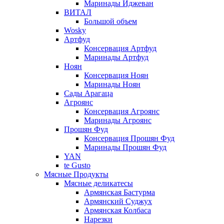
Маринады Иджеван
ВИТАЛ
Большой объем
Wosky
Артфуд
Консервация Артфуд
Маринады Артфуд
Ноян
Консервация Ноян
Маринады Ноян
Сады Арагаца
Агроянс
Консервация Агроянс
Маринады Агроянс
Прошян Фуд
Консервация Прошян Фуд
Маринады Прошян Фуд
YAN
te Gusto
Мясные Продукты
Мясные деликатесы
Армянская Бастурма
Армянский Суджух
Армянская Колбаса
Нарезки