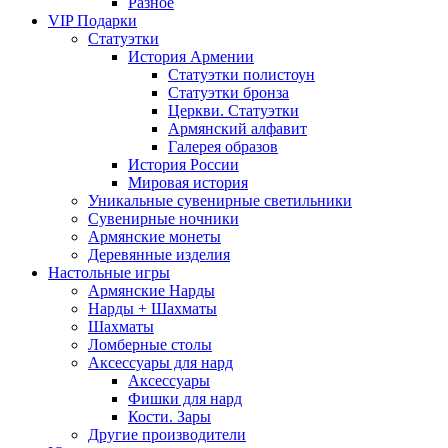
Разное
VIP Подарки
Статуэтки
История Армении
Статуэтки полистоун
Статуэтки бронза
Церкви. Статуэтки
Армянский алфавит
Галерея образов
История России
Мировая история
Уникальные сувенирные светильники
Сувенирные ночники
Армянские монеты
Деревянные изделия
Настольные игры
Армянские Нарды
Нарды + Шахматы
Шахматы
Ломберные столы
Аксессуары для нард
Аксессуары
Фишки для нард
Кости. Зары
Другие производители