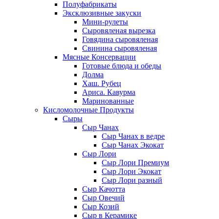
Полуфабрикаты
Эксклюзивные закуски
Мини-рулеты
Сыровяленая вырезка
Говядина сыровяленая
Свинина сыровяленая
Мясные Консервации
Готовые блюда и обеды
Долма
Хаш. Рубец
Ариса. Кавурма
Маринованные
Кисломолочные Продукты
Сыры
Сыр Чанах
Сыр Чанах в ведре
Сыр Чанах Экокат
Сыр Лори
Сыр Лори Премиум
Сыр Лори Экокат
Сыр Лори разный
Сыр Качотта
Сыр Овечий
Сыр Козий
Сыр в Керамике