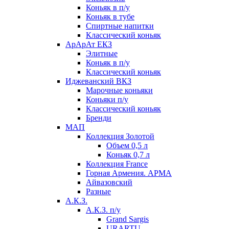
Коньяк в п/у
Коньяк в тубе
Спиртные напитки
Классический коньяк
АрАрАт ЕКЗ
Элитные
Коньяк в п/у
Классический коньяк
Иджеванский ВКЗ
Марочные коньяки
Коньяки п/у
Классический коньяк
Бренди
МАП
Коллекция Золотой
Объем 0,5 л
Коньяк 0,7 л
Коллекция France
Горная Армения. АРМА
Айвазовский
Разные
А.К.З.
А.К.З. п/у
Grand Sargis
URARTU