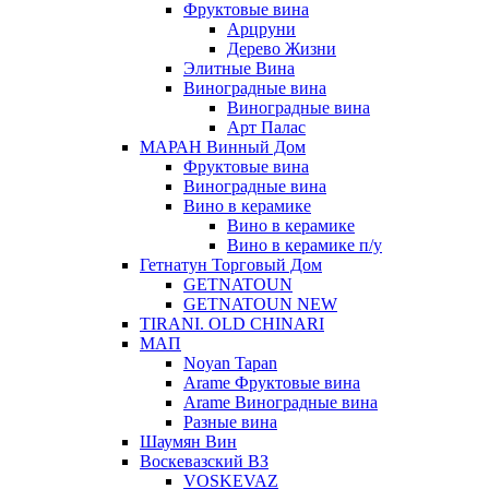
Фруктовые вина
Арцруни
Дерево Жизни
Элитные Вина
Виноградные вина
Виноградные вина
Арт Палас
МАРАН Винный Дом
Фруктовые вина
Виноградные вина
Вино в керамике
Вино в керамике
Вино в керамике п/у
Гетнатун Торговый Дом
GETNATOUN
GETNATOUN NEW
TIRANI. OLD CHINARI
МАП
Noyan Tapan
Arame Фруктовые вина
Arame Виноградные вина
Разные вина
Шаумян Вин
Воскевазский ВЗ
VOSKEVAZ