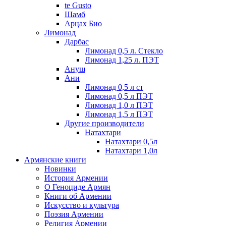
te Gusto
Шамб
Арцах Био
Лимонад
Дарбас
Лимонад 0,5 л. Стекло
Лимонад 1,25 л. ПЭТ
Ануш
Ани
Лимонад 0,5 л ст
Лимонад 0,5 л ПЭТ
Лимонад 1,0 л ПЭТ
Лимонад 1,5 л ПЭТ
Другие производители
Натахтари
Натахтари 0,5л
Натахтари 1,0л
Армянские книги
Новинки
История Армении
О Геноциде Армян
Книги об Армении
Иcкусство и культура
Поэзия Армении
Религия Армении