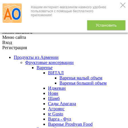
Нашим интернет-магазином намного удобнее
+7 (495) 646-888-1
пользоваться с помощью бесплатного
приложения!
В корзине
0
товаров
Установить
x
Меню каталога
Меню сайта
Вход
Регистрация
Продукты из Армении
Фруктовые консервации
Варенье
ВИТАЛ
Варенья малый объем
Варенья большой объем
Иджеван
Ноян
Шамб
Сады Арагаца
Агроянс
te Gusto
Варга - Фуд
Варенье Proshyan Food