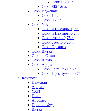
Соки 0,250 л
Соки SIS 1,6 л.
Соки Иджеван
Соки 1.0 л
Соки 0.25 л
Соки Noyan Premium
Соки и Нектары 1,0 л
Соки и Нектары 0,2 л
Соки стекло 0,75 л
Соки стекло 0,25 л
Соки Органик
Соки Витал
Соки te Gusto
Соки Шамб
Соки Арарат
Соки Tetra Pak 0,97л.
Соки Премиум ст. 0,75
Компоты
Иджеван
Арарат
YAN
Ноян
Агроянс
Прошян Фуд
Витал