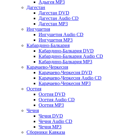
Адыгея MP3
Дагестан
Дагестан DVD
Дагестан Audio CD
Дагестан MP3
Ингушетия
Ингушетия Audio CD
Ингушетия MP3
Кабардино-Балкария
Кабардино-Балкария DVD
Кабардино-Балкария Audio CD
Кабардино-Балкария MP3
Карачаево-Черкесия
Карачаево-Черкесия DVD
Карачаево-Черкесия Audio CD
Карачаево-Черкесия MP3
Осетия
Осетия DVD
Осетия Audio CD
Осетия MP3
Чечня
Чечня DVD
Чечня Audio CD
Чечня MP3
Сборники Кавказа