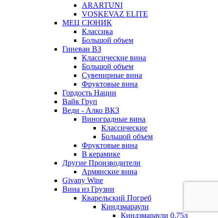
ARARTUNI
VOSKEVAZ ELITE
МЕЦ СЮНИК
Классика
Большой объем
Гиневан ВЗ
Классические вина
Большой объем
Сувенирные вина
Фруктовые вина
Гордость Нации
Вайк Груп
Веди - Алко ВКЗ
Виноградные вина
Классические
Большой объем
Фруктовые вина
В керамике
Другие Производители
Армянские вина
Givany Wine
Вина из Грузии
Кварельский Погреб
Киндзмараули
Киндзмараули 0,75л