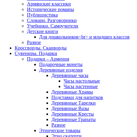
Армянские классики
Исторические романы
Публицистика
Словари. Разговорники
Учебники. Самоучители
Детские книги
Для дошкольников<br> и младших классов
Разное
Кроссворды. Сканворды
Сувениры. Подарки
Подарки – Армения
Подарочные монеты
Деревянные изделия
Деревянные часы
Часы настольные
Часы настенные
Деревянные Храмы
Подставки для напитков
Деревянные Тарелки
Деревянные Вазы
Деревянные Кресты
Деревянные Гранаты
Разное
Этнические товары
Этно скатерти