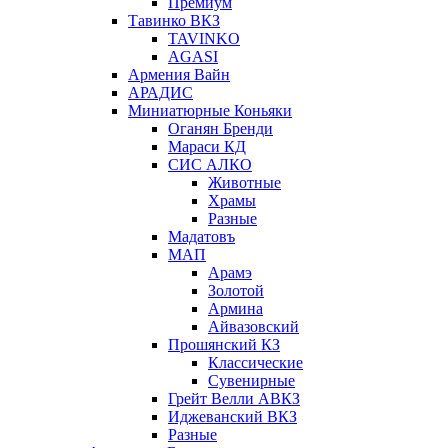
Премиум
Тавинко ВКЗ
TAVINKO
AGASI
Армения Вайн
АРАДИС
Миниатюрные Коньяки
Оганян Бренди
Мараси КД
СИС АЛКО
Животные
Храмы
Разные
Мадатовъ
МАП
Арамэ
Золотой
Армина
Айвазовский
Прошянский КЗ
Классические
Сувенирные
Грейт Велли АВКЗ
Иджеванский ВКЗ
Разные