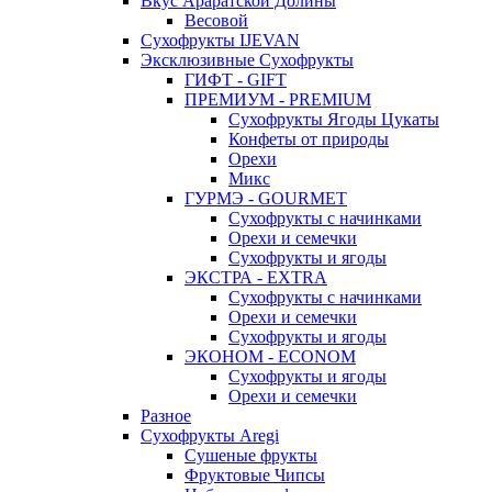
Вкус Араратской Долины
Весовой
Сухофрукты IJEVAN
Эксклюзивные Сухофрукты
ГИФТ - GIFT
ПРЕМИУМ - PREMIUM
Сухофрукты Ягоды Цукаты
Конфеты от природы
Орехи
Микс
ГУРМЭ - GOURMET
Сухофрукты с начинками
Орехи и семечки
Сухофрукты и ягоды
ЭКСТРА - EXTRA
Сухофрукты с начинками
Орехи и семечки
Сухофрукты и ягоды
ЭКОНОМ - ECONOM
Сухофрукты и ягоды
Орехи и семечки
Разное
Сухофрукты Aregi
Сушеные фрукты
Фруктовые Чипсы