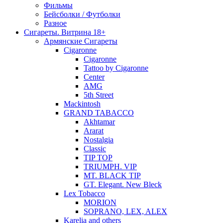
Фильмы
Бейсболки / Футболки
Разное
Сигареты. Витрина 18+
Армянские Сигареты
Cigaronne
Cigaronne
Tattoo by Cigaronne
Center
AMG
5th Street
Mackintosh
GRAND TABACCO
Akhtamar
Ararat
Nostalgia
Classic
TIP TOP
TRIUMPH. VIP
MT. BLACK TIP
GT. Elegant. New Bleck
Lex Tobacco
MORION
SOPRANO, LEX, ALEX
Karelia and others