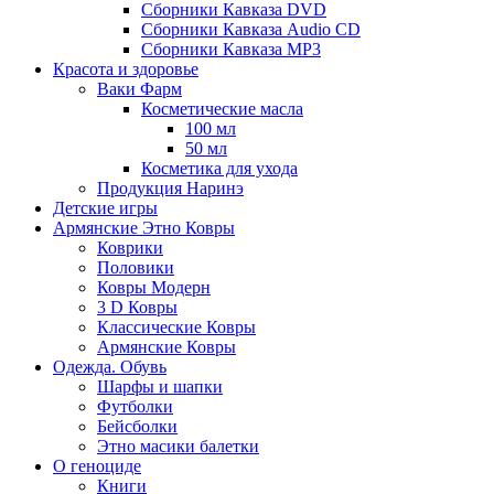
Сборники Кавказа DVD
Сборники Кавказа Audio CD
Сборники Кавказа MP3
Красота и здоровье
Ваки Фарм
Косметические масла
100 мл
50 мл
Косметика для ухода
Продукция Наринэ
Детские игры
Армянские Этно Ковры
Коврики
Половики
Ковры Модерн
3 D Ковры
Классические Ковры
Армянские Ковры
Одежда. Обувь
Шарфы и шапки
Футболки
Бейсболки
Этно масики балетки
О геноциде
Книги