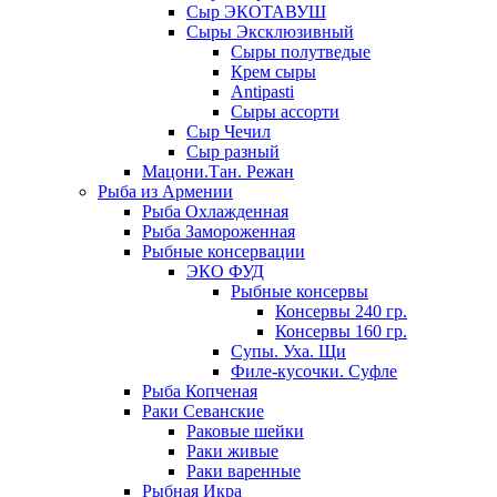
Сыр ЭКОТАВУШ
Сыры Эксклюзивный
Сыры полутведые
Крем сыры
Antipasti
Сыры ассорти
Сыр Чечил
Сыр разный
Мацони.Тан. Режан
Рыба из Армении
Рыба Охлажденная
Рыба Замороженная
Рыбные консервации
ЭКО ФУД
Рыбные консервы
Консервы 240 гр.
Консервы 160 гр.
Супы. Уха. Щи
Филе-кусочки. Суфле
Рыба Копченая
Раки Севанские
Раковые шейки
Раки живые
Раки варенные
Рыбная Икра