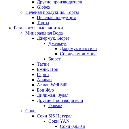
Другие производители
Globex
Печёная продукция. Торты
Печёная продукция
Торты
Безалкогольные напитки
Минеральная Вода
Джермук. Бюрег
Джермук
Джермук классика
Со вкусом лимона
Бюрег
Татни
Бжни. Ной
Гарни
Апаран
Ararat. Well Still
Бон Жур
Дилижан. Зулал
Другие Производители
Dausuz
Соки
Соки SIS Натурал
Соки YAN
Соки 0,930 л