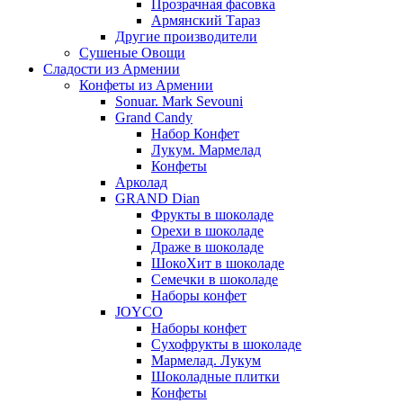
Прозрачная фасовка
Армянский Тараз
Другие производители
Сушеные Овощи
Сладости из Армении
Конфеты из Армении
Sonuar. Mark Sevouni
Grand Candy
Набор Конфет
Лукум. Мармелад
Конфеты
Арколад
GRAND Dian
Фрукты в шоколаде
Орехи в шоколаде
Драже в шоколаде
ШокоХит в шоколаде
Семечки в шоколаде
Наборы конфет
JOYCO
Наборы конфет
Сухофрукты в шоколаде
Мармелад. Лукум
Шоколадные плитки
Конфеты