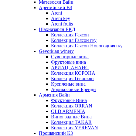
Матевосян Вайн
Аренийский ВЗ
Areni
Areni key
Areni fruits
Шахназарян ЕКД
Коллекция Гаясон
Коллекция Гаясон п/у
Коллекция Гаясон Новогодняя п/у
Gevorkian winery
Сувенирные вина
Фруктовые вина
АРИАЦ. АНАИС
Коллекция КОРОНА
Коллекция Геворкян
Крепленые вина
Абрикосовый Бренди
Армения Вайн
Фруктовые Вина
Коллекция ORRAN
OLD ARMENIA
Виноградные Вина
Коллекция TAKAR
Коллекция YEREVAN
Прошянский КЗ