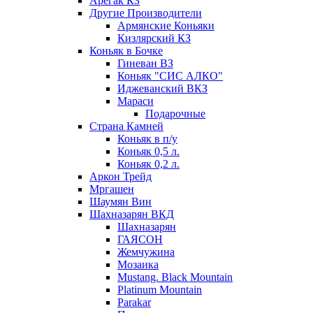
Арегак КЗ
Другие Производители
Армянские Коньяки
Кизлярский КЗ
Коньяк в Бочке
Гиневан ВЗ
Коньяк "СИС АЛКО"
Иджеванский ВКЗ
Мараси
Подарочные
Страна Камней
Коньяк в п/у
Коньяк 0,5 л.
Коньяк 0,2 л.
Аркон Трейд
Мргашен
Шаумян Вин
Шахназарян ВКД
Шахназарян
ГАЯСОН
Жемчужина
Мозаика
Mustang. Black Mountain
Platinum Mountain
Parakar