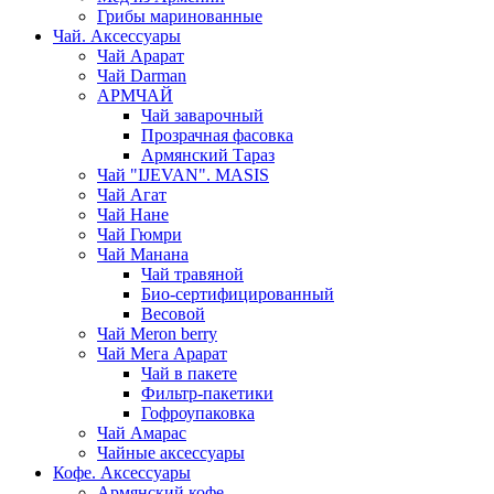
Грибы маринованные
Чай. Аксессуары
Чай Арарат
Чай Darman
АРМЧАЙ
Чай заварочный
Прозрачная фасовка
Армянский Тараз
Чай "IJEVAN". MASIS
Чай Агат
Чай Нане
Чай Гюмри
Чай Манана
Чай травяной
Био-сертифицированный
Весовой
Чай Meron berry
Чай Мега Арарат
Чай в пакете
Фильтр-пакетики
Гофроупаковка
Чай Амарас
Чайные аксессуары
Кофе. Аксессуары
Армянский кофе