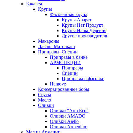
Бакалея
Крупы
Фасованная крупа
Крупы Арарат
Крупы Нат Продукт
Крупы Наша Деревня
Другие производители
Макароны
Лаваш. Матнакаш
Приправы. Специи
Приправы в банке
АРМСПЕЦИИ
Приправы
Специи
Приправы в фасовке
Hamove
Консервированные бобы
Соусы
Масло
Оливки
Оливки "Arm Eco"
Оливки AMADO
Оливки Aiello
Оливки Armenium
Мед из Армении