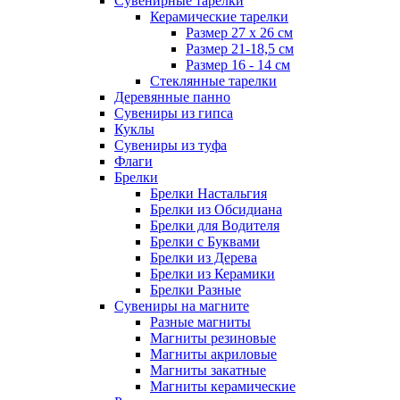
Сувенирные тарелки
Керамические тарелки
Размер 27 х 26 см
Размер 21-18,5 см
Размер 16 - 14 см
Стеклянные тарелки
Деревянные панно
Сувениры из гипса
Куклы
Сувениры из туфа
Флаги
Брелки
Брелки Настальгия
Брелки из Обсидиана
Брелки для Водителя
Брелки с Буквами
Брелки из Дерева
Брелки из Керамики
Брелки Разные
Сувениры на магните
Разные магниты
Магниты резиновые
Магниты акриловые
Магниты закатные
Магниты керамические