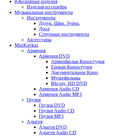
Ювелирные изделия
Изделия из серебра
Музыкальные инструменты
Инструменты
Дудук. Шви. Зурна.
Доол
Струнные инструменты
Аксессуары
MuzKavkaz
Армения
Армения DVD
Арменфильм Киностудия
Ереван Киностудия
Документальное Кино
Мультфильмы
Blu-ray. HD DVD
Армения Audio CD
Армения Audio MP3
Грузия
Грузия DVD
Грузия Audio CD
Грузия MP3
Адыгея
Адыгея DVD
Адыгея Audio CD