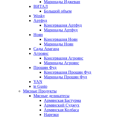
Маринады Иджеван
ВИТАЛ
Большой объем
Wosky
Артфуд
Консервация Артфуд
Маринады Артфуд
Ноян
Консервация Ноян
Маринады Ноян
Сады Арагаца
Агроянс
Консервация Агроянс
Маринады Агроянс
Прошян Фуд
Консервация Прошян Фуд
Маринады Прошян Фуд
YAN
te Gusto
Мясные Продукты
Мясные деликатесы
Армянская Бастурма
Армянский Суджух
Армянская Колбаса
Нарезки