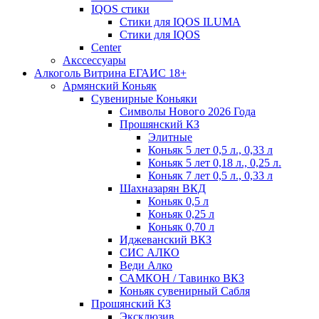
IQOS стики
Стики для IQOS ILUMA
Стики для IQOS
Сenter
Акссессуары
Алкоголь Витрина ЕГАИС 18+
Армянский Коньяк
Сувенирные Коньяки
Символы Нового 2026 Года
Прошянский КЗ
Элитные
Коньяк 5 лет 0,5 л., 0,33 л
Коньяк 5 лет 0,18 л., 0,25 л.
Коньяк 7 лет 0,5 л., 0,33 л
Шахназарян ВКД
Коньяк 0,5 л
Коньяк 0,25 л
Коньяк 0,70 л
Иджеванский ВКЗ
СИС АЛКО
Веди Алко
САМКОН / Тавинко ВКЗ
Коньяк сувенирный Сабля
Прошянский КЗ
Эксклюзив