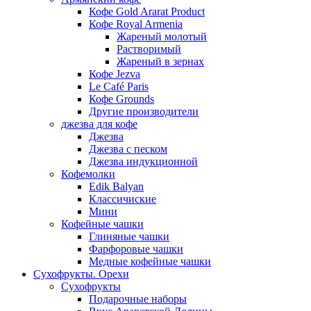
Кофе Gold Ararat Product
Кофе Royal Armenia
Жареный молотый
Растворимый
Жареный в зернах
Кофе Jezva
Le Café Paris
Кофе Grounds
Другие производители
джезва для кофе
Джезва
Джезва с песком
Джезва индукционной
Кофемолки
Edik Balyan
Классичиские
Мини
Кофейные чашки
Глиняные чашки
Фарфоровые чашки
Медные кофейные чашки
Сухофрукты. Орехи
Сухофрукты
Подарочные наборы