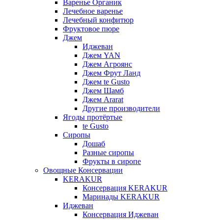
Варенье Органик
Лечебное варенье
Лечебный конфитюр
Фруктовое пюре
Джем
Иджеван
Джем YAN
Джем Агроянс
Джем Фрут Ланд
Джем te Gusto
Джем Шамб
Джем Ararat
Другие производители
Ягоды протёртые
te Gusto
Сиропы
Дошаб
Разные сиропы
Фрукты в сиропе
Овощные Консервации
KERAKUR
Консервация KERAKUR
Маринады KERAKUR
Иджеван
Консервация Иджеван