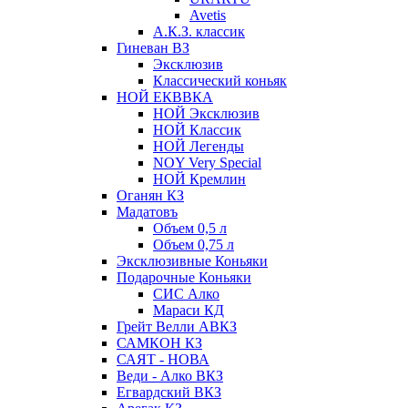
Avetis
А.К.З. классик
Гиневан ВЗ
Эксклюзив
Классический коньяк
НОЙ ЕКВВКА
НОЙ Эксклюзив
НОЙ Классик
НОЙ Легенды
NOY Very Speсial
НОЙ Кремлин
Оганян КЗ
Мадатовъ
Объем 0,5 л
Объем 0,75 л
Эксклюзивные Коньяки
Подарочные Коньяки
СИС Алко
Мараси КД
Грейт Велли АВКЗ
САМКОН КЗ
САЯТ - НОВА
Веди - Алко ВКЗ
Егвардский ВКЗ