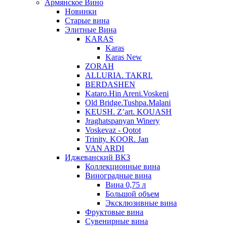
Армянское Вино
Новинки
Старые вина
Элитные Вина
KARAS
Karas
Karas New
ZORAH
ALLURIA. TAKRI.
BERDASHEN
Kataro.Hin Areni.Voskeni
Old Bridge.Tushpa.Malani
KEUSH. Z’art. KOUASH
Jraghatspanyan Winery
Voskevaz - Qotot
Trinity. KOOR. Jan
VAN ARDI
Иджеванский ВКЗ
Коллекционные вина
Виноградные вина
Вина 0,75 л
Большой объем
Эксклюзивные вина
Фруктовые вина
Cувенирные вина