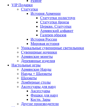
Разное
VIP Подарки
Статуэтки
История Армении
Статуэтки полистоун
Статуэтки бронза
Церкви. Статуэтки
Армянский алфавит
Галерея образов
История России
Мировая история
Уникальные сувенирные светильники
Сувенирные ночники
Армянские монеты
Деревянные изделия
Настольные игры
Армянские Нарды
Нарды + Шахматы
Шахматы
Ломберные столы
Аксессуары для нард
Аксессуары
Фишки для нард
Кости. Зары
Другие производители