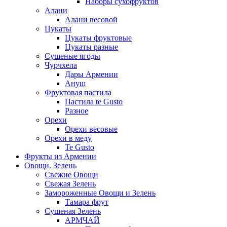
Наборы сухофруктов
Алани
Алани весовой
Цукаты
Цукаты фруктовые
Цукаты разные
Сушеные ягоды
Чурчхела
Дары Армении
Ануш
Фруктовая пастила
Пастила te Gusto
Разное
Орехи
Орехи весовые
Орехи в меду
Te Gusto
Фрукты из Армении
Овощи. Зелень
Свежие Овощи
Свежая Зелень
Замороженные Овощи и Зелень
Тамара фрут
Сушеная Зелень
АРМЧАЙ