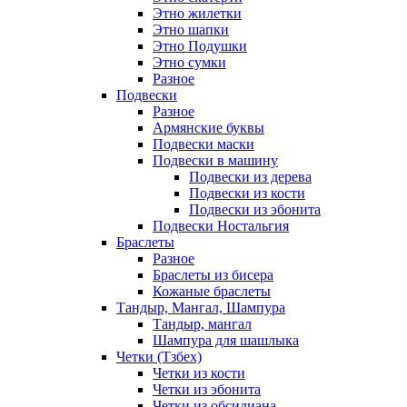
Этно жилетки
Этно шапки
Этно Подушки
Этно сумки
Разное
Подвески
Разное
Армянские буквы
Подвески маски
Подвески в машину
Подвески из дерева
Подвески из кости
Подвески из эбонита
Подвески Ностальгия
Браслеты
Разное
Браслеты из бисера
Кожаные браслеты
Тандыр, Мангал, Шампура
Тандыр, мангал
Шампура для шашлыка
Четки (Тзбех)
Четки из кости
Четки из эбонита
Четки из обсидиана