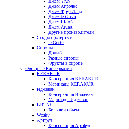
Джем YAN
Джем Агроянс
Джем Фрут Ланд
Джем te Gusto
Джем Шамб
Джем Ararat
Другие производители
Ягоды протёртые
te Gusto
Сиропы
Дошаб
Разные сиропы
Фрукты в сиропе
Овощные Консервации
KERAKUR
Консервация KERAKUR
Маринады KERAKUR
Иджеван
Консервация Иджеван
Маринады Иджеван
ВИТАЛ
Большой объем
Wosky
Артфуд
Консервация Артфуд