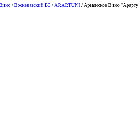
 Вино
/
Воскевазский ВЗ
/
ARARTUNI
/
Армянское Bинo "Арарту