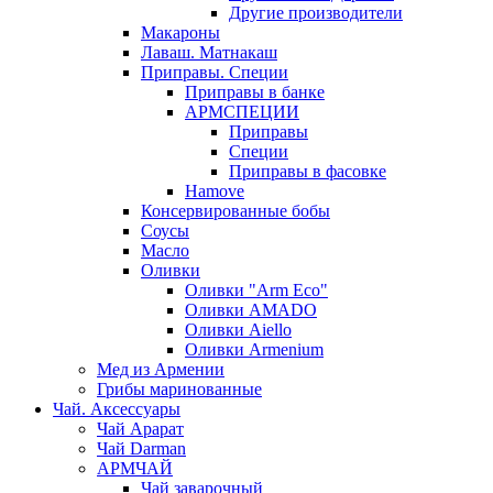
Другие производители
Макароны
Лаваш. Матнакаш
Приправы. Специи
Приправы в банке
АРМСПЕЦИИ
Приправы
Специи
Приправы в фасовке
Hamove
Консервированные бобы
Соусы
Масло
Оливки
Оливки "Arm Eco"
Оливки AMADO
Оливки Aiello
Оливки Armenium
Мед из Армении
Грибы маринованные
Чай. Аксессуары
Чай Арарат
Чай Darman
АРМЧАЙ
Чай заварочный