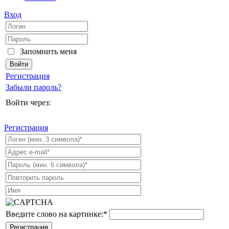
Вход
Запомнить меня
Регистрация
Забыли пароль?
Войти через:
Регистрация
Введите слово на картинке:
*