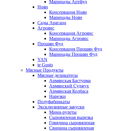
Маринады Артфуд
Ноян
Консервация Ноян
Маринады Ноян
Сады Арагаца
Агроянс
Консервация Агроянс
Маринады Агроянс
Прошян Фуд
Консервация Прошян Фуд
Маринады Прошян Фуд
YAN
te Gusto
Мясные Продукты
Мясные деликатесы
Армянская Бастурма
Армянский Суджух
Армянская Колбаса
Нарезки
Полуфабрикаты
Эксклюзивные закуски
Мини-рулеты
Сыровяленая вырезка
Говядина сыровяленая
Свинина сыровяленая