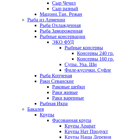
Сыр Чечил
Сыр разный
Мацони.Тан. Режан
Рыба из Армении
Рыба Охлажденная
Рыба Замороженная
Рыбные консервации
ЭКО ФУД
Рыбные консервы
Консервы 240 гр.
Консервы 160 гр.
Супы. Уха. Щи
Филе-кусочки. Суфле
Рыба Копченая
Раки Севанские
Раковые шейки
Раки живые
Раки варенные
Рыбная Икра
Бакалея
Крупы
Фасованная крупа
Крупы Арарат
Крупы Нат Продукт
Крупы Наша Деревня