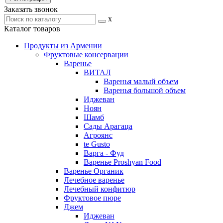
Заказать звонок
x
Каталог товаров
Продукты из Армении
Фруктовые консервации
Варенье
ВИТАЛ
Варенья малый объем
Варенья большой объем
Иджеван
Ноян
Шамб
Сады Арагаца
Агроянс
te Gusto
Варга - Фуд
Варенье Proshyan Food
Варенье Органик
Лечебное варенье
Лечебный конфитюр
Фруктовое пюре
Джем
Иджеван