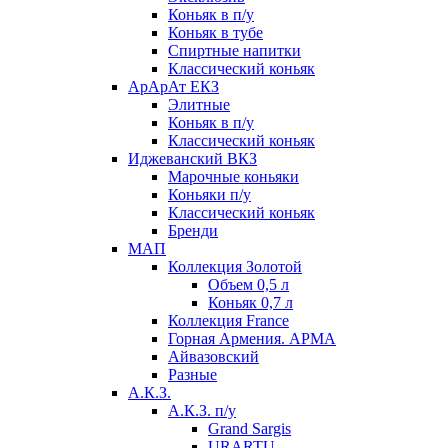
Коньяк в п/у
Коньяк в тубе
Спиртные напитки
Классический коньяк
АрАрАт ЕКЗ
Элитные
Коньяк в п/у
Классический коньяк
Иджеванский ВКЗ
Марочные коньяки
Коньяки п/у
Классический коньяк
Бренди
МАП
Коллекция Золотой
Объем 0,5 л
Коньяк 0,7 л
Коллекция France
Горная Армения. АРМА
Айвазовский
Разные
А.К.З.
А.К.З. п/у
Grand Sargis
URARTU