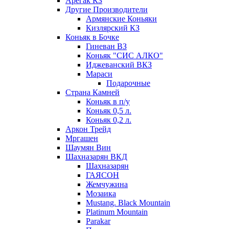
Арегак КЗ
Другие Производители
Армянские Коньяки
Кизлярский КЗ
Коньяк в Бочке
Гиневан ВЗ
Коньяк "СИС АЛКО"
Иджеванский ВКЗ
Мараси
Подарочные
Страна Камней
Коньяк в п/у
Коньяк 0,5 л.
Коньяк 0,2 л.
Аркон Трейд
Мргашен
Шаумян Вин
Шахназарян ВКД
Шахназарян
ГАЯСОН
Жемчужина
Мозаика
Mustang. Black Mountain
Platinum Mountain
Parakar