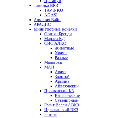
Премиум
Тавинко ВКЗ
TAVINKO
AGASI
Армения Вайн
АРАДИС
Миниатюрные Коньяки
Оганян Бренди
Мараси КД
СИС АЛКО
Животные
Храмы
Разные
Мадатовъ
МАП
Арамэ
Золотой
Армина
Айвазовский
Прошянский КЗ
Классические
Сувенирные
Грейт Велли АВКЗ
Иджеванский ВКЗ
Разные