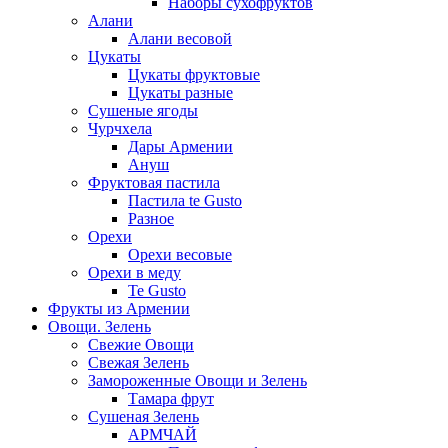
Наборы сухофруктов
Алани
Алани весовой
Цукаты
Цукаты фруктовые
Цукаты разные
Сушеные ягоды
Чурчхела
Дары Армении
Ануш
Фруктовая пастила
Пастила te Gusto
Разное
Орехи
Орехи весовые
Орехи в меду
Te Gusto
Фрукты из Армении
Овощи. Зелень
Свежие Овощи
Свежая Зелень
Замороженные Овощи и Зелень
Тамара фрут
Сушеная Зелень
АРМЧАЙ