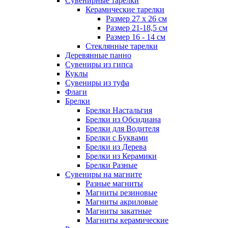
Сувенирные тарелки
Керамические тарелки
Размер 27 х 26 см
Размер 21-18,5 см
Размер 16 - 14 см
Стеклянные тарелки
Деревянные панно
Сувениры из гипса
Куклы
Сувениры из туфа
Флаги
Брелки
Брелки Настальгия
Брелки из Обсидиана
Брелки для Водителя
Брелки с Буквами
Брелки из Дерева
Брелки из Керамики
Брелки Разные
Сувениры на магните
Разные магниты
Магниты резиновые
Магниты акриловые
Магниты закатные
Магниты керамические