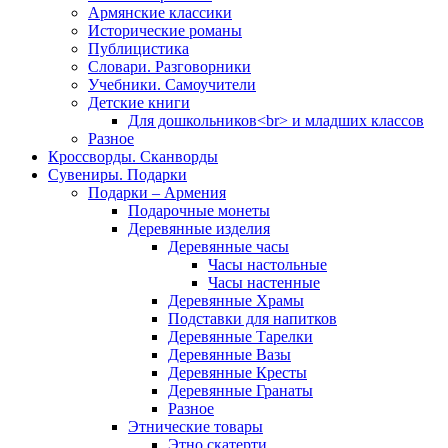
Армянские классики
Исторические романы
Публицистика
Словари. Разговорники
Учебники. Самоучители
Детские книги
Для дошкольников<br> и младших классов
Разное
Кроссворды. Сканворды
Сувениры. Подарки
Подарки – Армения
Подарочные монеты
Деревянные изделия
Деревянные часы
Часы настольные
Часы настенные
Деревянные Храмы
Подставки для напитков
Деревянные Тарелки
Деревянные Вазы
Деревянные Кресты
Деревянные Гранаты
Разное
Этнические товары
Этно скатерти