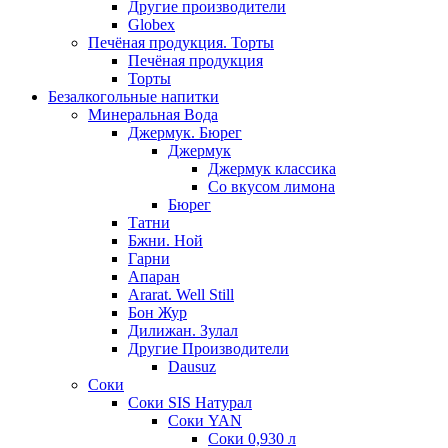
Другие производители
Globex
Печёная продукция. Торты
Печёная продукция
Торты
Безалкогольные напитки
Минеральная Вода
Джермук. Бюрег
Джермук
Джермук классика
Со вкусом лимона
Бюрег
Татни
Бжни. Ной
Гарни
Апаран
Ararat. Well Still
Бон Жур
Дилижан. Зулал
Другие Производители
Dausuz
Соки
Соки SIS Натурал
Соки YAN
Соки 0,930 л