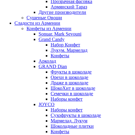
Прозрачная фасовка
Армянский Тараз
Другие производители
Сушеные Овощи
Сладости из Армении
Конфеты из Армении
Sonuar. Mark Sevouni
Grand Candy
Набор Конфет
Лукум. Мармелад
Конфеты
Арколад
GRAND Dian
Фрукты в шоколаде
Орехи в шоколаде
Драже в шоколаде
ШокоХит в шоколаде
Семечки в шоколаде
Наборы конфет
JOYCO
Наборы конфет
Сухофрукты в шоколаде
Мармелад. Лукум
Шоколадные плитки
Конфеты