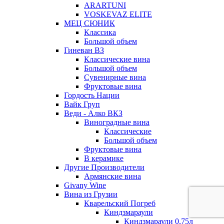
ARARTUNI
VOSKEVAZ ELITE
МЕЦ СЮНИК
Классика
Большой объем
Гиневан ВЗ
Классические вина
Большой объем
Сувенирные вина
Фруктовые вина
Гордость Нации
Вайк Груп
Веди - Алко ВКЗ
Виноградные вина
Классические
Большой объем
Фруктовые вина
В керамике
Другие Производители
Армянские вина
Givany Wine
Вина из Грузии
Кварельский Погреб
Киндзмараули
Киндзмараули 0,75л