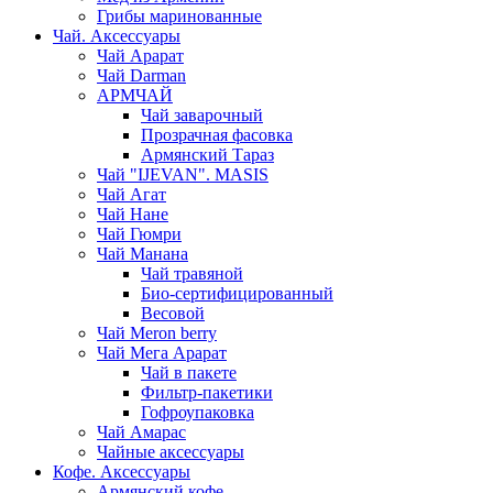
Грибы маринованные
Чай. Аксессуары
Чай Арарат
Чай Darman
АРМЧАЙ
Чай заварочный
Прозрачная фасовка
Армянский Тараз
Чай "IJEVAN". MASIS
Чай Агат
Чай Нане
Чай Гюмри
Чай Манана
Чай травяной
Био-сертифицированный
Весовой
Чай Meron berry
Чай Мега Арарат
Чай в пакете
Фильтр-пакетики
Гофроупаковка
Чай Амарас
Чайные аксессуары
Кофе. Аксессуары
Армянский кофе