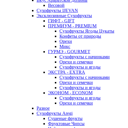
Вкус Араратской Долины
Весовой
Сухофрукты IJEVAN
Эксклюзивные Сухофрукты
ГИФТ - GIFT
ПРЕМИУМ - PREMIUM
Сухофрукты Ягоды Цукаты
Конфеты от природы
Орехи
Микс
ГУРМЭ - GOURMET
Сухофрукты с начинками
Орехи и семечки
Сухофрукты и ягоды
ЭКСТРА - EXTRA
Сухофрукты с начинками
Орехи и семечки
Сухофрукты и ягоды
ЭКОНОМ - ECONOM
Сухофрукты и ягоды
Орехи и семечки
Разное
Сухофрукты Aregi
Сушеные фрукты
Фруктовые Чипсы