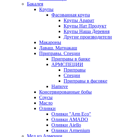
Бакалея
Крупы
Фасованная крупа
Крупы Арарат
Крупы Нат Продукт
Крупы Наша Деревня
Другие производители
Макароны
Лаваш. Матнакаш
Приправы. Специи
Приправы в банке
АРМСПЕЦИИ
Приправы
Специи
Приправы в фасовке
Hamove
Консервированные бобы
Соусы
Масло
Оливки
Оливки "Arm Eco"
Оливки AMADO
Оливки Aiello
Оливки Armenium
Мед из Армении