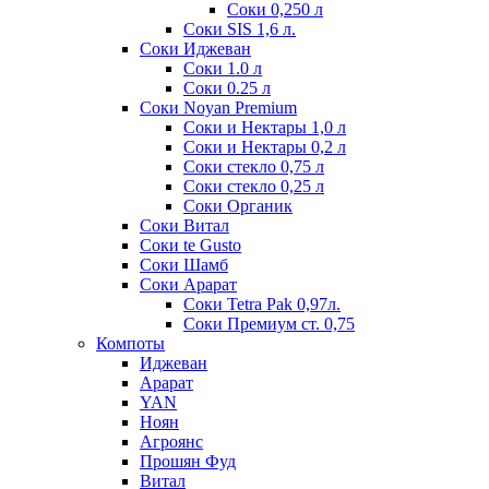
Соки 0,250 л
Соки SIS 1,6 л.
Соки Иджеван
Соки 1.0 л
Соки 0.25 л
Соки Noyan Premium
Соки и Нектары 1,0 л
Соки и Нектары 0,2 л
Соки стекло 0,75 л
Соки стекло 0,25 л
Соки Органик
Соки Витал
Соки te Gusto
Соки Шамб
Соки Арарат
Соки Tetra Pak 0,97л.
Соки Премиум ст. 0,75
Компоты
Иджеван
Арарат
YAN
Ноян
Агроянс
Прошян Фуд
Витал