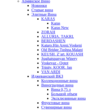
Армянское Вино
Новинки
Старые вина
Элитные Вина
KARAS
Karas
Karas New
ZORAH
ALLURIA. TAKRI.
BERDASHEN
Kataro.Hin Areni.Voskeni
Old Bridge.Tushpa.Malani
KEUSH. Z’art. KOUASH
Jraghatspanyan Winery
Voskevaz - Qotot
Trinity. KOOR. Jan
VAN ARDI
Иджеванский ВКЗ
Коллекционные вина
Виноградные вина
Вина 0,75 л
Большой объем
Эксклюзивные вина
Фруктовые вина
Cувенирные вина