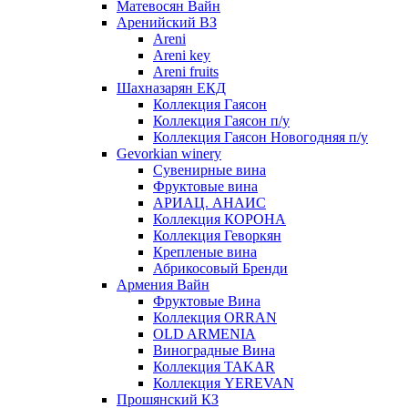
Матевосян Вайн
Аренийский ВЗ
Areni
Areni key
Areni fruits
Шахназарян ЕКД
Коллекция Гаясон
Коллекция Гаясон п/у
Коллекция Гаясон Новогодняя п/у
Gevorkian winery
Сувенирные вина
Фруктовые вина
АРИАЦ. АНАИС
Коллекция КОРОНА
Коллекция Геворкян
Крепленые вина
Абрикосовый Бренди
Армения Вайн
Фруктовые Вина
Коллекция ORRAN
OLD ARMENIA
Виноградные Вина
Коллекция TAKAR
Коллекция YEREVAN
Прошянский КЗ