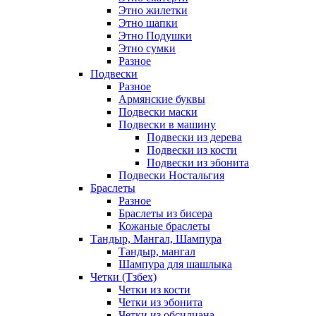
Этно жилетки
Этно шапки
Этно Подушки
Этно сумки
Разное
Подвески
Разное
Армянские буквы
Подвески маски
Подвески в машину
Подвески из дерева
Подвески из кости
Подвески из эбонита
Подвески Ностальгия
Браслеты
Разное
Браслеты из бисера
Кожаные браслеты
Тандыр, Мангал, Шампура
Тандыр, мангал
Шампура для шашлыка
Четки (Тзбех)
Четки из кости
Четки из эбонита
Четки из обсидиана