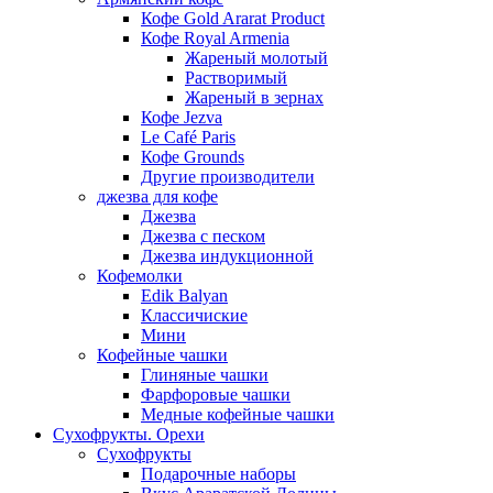
Кофе Gold Ararat Product
Кофе Royal Armenia
Жареный молотый
Растворимый
Жареный в зернах
Кофе Jezva
Le Café Paris
Кофе Grounds
Другие производители
джезва для кофе
Джезва
Джезва с песком
Джезва индукционной
Кофемолки
Edik Balyan
Классичиские
Мини
Кофейные чашки
Глиняные чашки
Фарфоровые чашки
Медные кофейные чашки
Сухофрукты. Орехи
Сухофрукты
Подарочные наборы