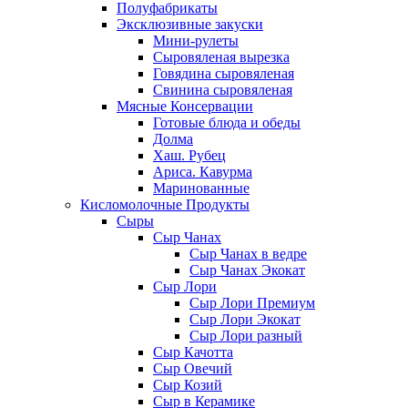
Полуфабрикаты
Эксклюзивные закуски
Мини-рулеты
Сыровяленая вырезка
Говядина сыровяленая
Свинина сыровяленая
Мясные Консервации
Готовые блюда и обеды
Долма
Хаш. Рубец
Ариса. Кавурма
Маринованные
Кисломолочные Продукты
Сыры
Сыр Чанах
Сыр Чанах в ведре
Сыр Чанах Экокат
Сыр Лори
Сыр Лори Премиум
Сыр Лори Экокат
Сыр Лори разный
Сыр Качотта
Сыр Овечий
Сыр Козий
Сыр в Керамике