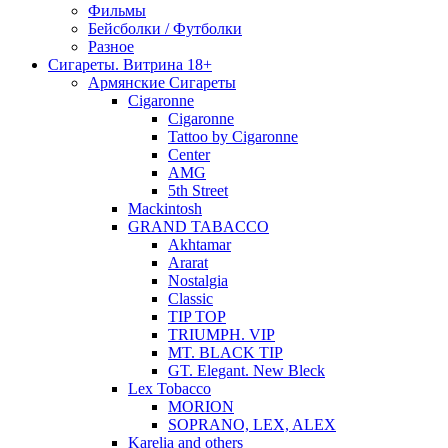
Фильмы
Бейсболки / Футболки
Разное
Сигареты. Витрина 18+
Армянские Сигареты
Cigaronne
Cigaronne
Tattoo by Cigaronne
Center
AMG
5th Street
Mackintosh
GRAND TABACCO
Akhtamar
Ararat
Nostalgia
Classic
TIP TOP
TRIUMPH. VIP
MT. BLACK TIP
GT. Elegant. New Bleck
Lex Tobacco
MORION
SOPRANO, LEX, ALEX
Karelia and others