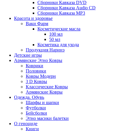
Сборники Кавказа DVD
Сборники Кавказа Audio CD
Сборники Кавказа MP3
Красота и здоровье
Ваки Фарм
Косметические масла
100 мл
50 мл
Косметика для ухода
Продукция Наринэ
Детские игры
Армянские Этно Ковры
Коврики
Половики
Ковры Модерн
3 D Ковры
Классические Ковры
Армянские Ковры
Одежда. Обувь
Шарфы и шапки
Футболки
Бейсболки
Этно масики балетки
О геноциде
Книги