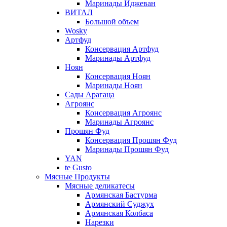
Маринады Иджеван
ВИТАЛ
Большой объем
Wosky
Артфуд
Консервация Артфуд
Маринады Артфуд
Ноян
Консервация Ноян
Маринады Ноян
Сады Арагаца
Агроянс
Консервация Агроянс
Маринады Агроянс
Прошян Фуд
Консервация Прошян Фуд
Маринады Прошян Фуд
YAN
te Gusto
Мясные Продукты
Мясные деликатесы
Армянская Бастурма
Армянский Суджух
Армянская Колбаса
Нарезки