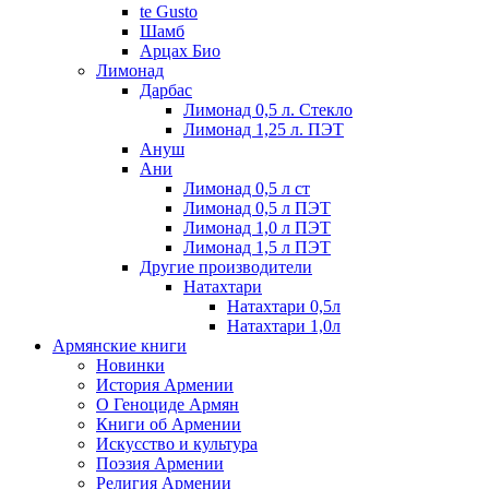
te Gusto
Шамб
Арцах Био
Лимонад
Дарбас
Лимонад 0,5 л. Стекло
Лимонад 1,25 л. ПЭТ
Ануш
Ани
Лимонад 0,5 л ст
Лимонад 0,5 л ПЭТ
Лимонад 1,0 л ПЭТ
Лимонад 1,5 л ПЭТ
Другие производители
Натахтари
Натахтари 0,5л
Натахтари 1,0л
Армянские книги
Новинки
История Армении
О Геноциде Армян
Книги об Армении
Иcкусство и культура
Поэзия Армении
Религия Армении