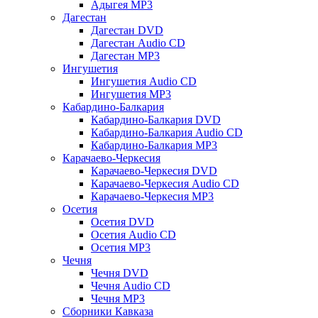
Адыгея MP3
Дагестан
Дагестан DVD
Дагестан Audio CD
Дагестан MP3
Ингушетия
Ингушетия Audio CD
Ингушетия MP3
Кабардино-Балкария
Кабардино-Балкария DVD
Кабардино-Балкария Audio CD
Кабардино-Балкария MP3
Карачаево-Черкесия
Карачаево-Черкесия DVD
Карачаево-Черкесия Audio CD
Карачаево-Черкесия MP3
Осетия
Осетия DVD
Осетия Audio CD
Осетия MP3
Чечня
Чечня DVD
Чечня Audio CD
Чечня MP3
Сборники Кавказа