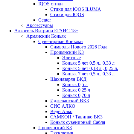
IQOS стики
Стики для IQOS ILUMA
Стики для IQOS
Сenter
Акссессуары
Алкоголь Витрина ЕГАИС 18+
Армянский Коньяк
Сувенирные Коньяки
Символы Нового 2026 Года
Прошянский КЗ
Элитные
Коньяк 5 лет 0,5 л., 0,33 л
Коньяк 5 лет 0,18 л., 0,25 л.
Коньяк 7 лет 0,5 л., 0,33 л
Шахназарян ВКД
Коньяк 0,5 л
Коньяк 0,25 л
Коньяк 0,70 л
Иджеванский ВКЗ
СИС АЛКО
Веди Алко
САМКОН / Тавинко ВКЗ
Коньяк сувенирный Сабля
Прошянский КЗ
Эксклюзив