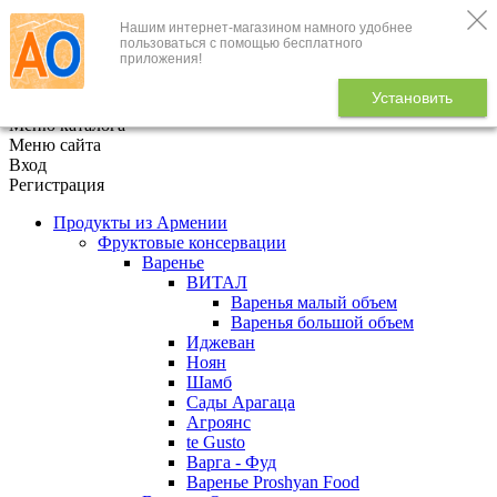
Нашим интернет-магазином намного удобнее
+7 (495) 646-888-1
пользоваться с помощью бесплатного
приложения!
В корзине
0
товаров
Установить
x
Меню каталога
Меню сайта
Вход
Регистрация
Продукты из Армении
Фруктовые консервации
Варенье
ВИТАЛ
Варенья малый объем
Варенья большой объем
Иджеван
Ноян
Шамб
Сады Арагаца
Агроянс
te Gusto
Варга - Фуд
Варенье Proshyan Food