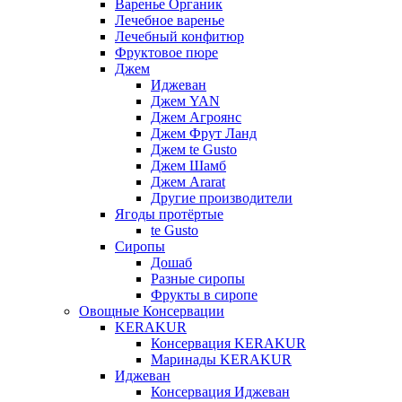
Варенье Органик
Лечебное варенье
Лечебный конфитюр
Фруктовое пюре
Джем
Иджеван
Джем YAN
Джем Агроянс
Джем Фрут Ланд
Джем te Gusto
Джем Шамб
Джем Ararat
Другие производители
Ягоды протёртые
te Gusto
Сиропы
Дошаб
Разные сиропы
Фрукты в сиропе
Овощные Консервации
KERAKUR
Консервация KERAKUR
Маринады KERAKUR
Иджеван
Консервация Иджеван