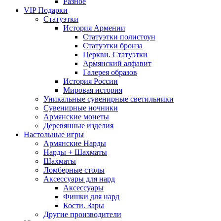
Разное
VIP Подарки
Статуэтки
История Армении
Статуэтки полистоун
Статуэтки бронза
Церкви. Статуэтки
Армянский алфавит
Галерея образов
История России
Мировая история
Уникальные сувенирные светильники
Сувенирные ночники
Армянские монеты
Деревянные изделия
Настольные игры
Армянские Нарды
Нарды + Шахматы
Шахматы
Ломберные столы
Аксессуары для нард
Аксессуары
Фишки для нард
Кости. Зары
Другие производители