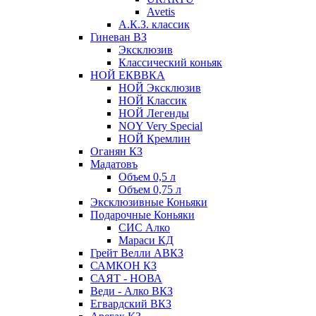
Avetis
А.К.З. классик
Гиневан ВЗ
Эксклюзив
Классический коньяк
НОЙ ЕКВВКА
НОЙ Эксклюзив
НОЙ Классик
НОЙ Легенды
NOY Very Speсial
НОЙ Кремлин
Оганян КЗ
Мадатовъ
Объем 0,5 л
Объем 0,75 л
Эксклюзивные Коньяки
Подарочные Коньяки
СИС Алко
Мараси КД
Грейт Велли АВКЗ
САМКОН КЗ
САЯТ - НОВА
Веди - Алко ВКЗ
Егвардский ВКЗ