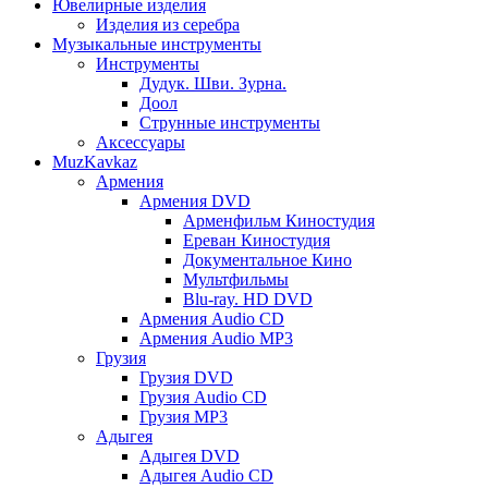
Ювелирные изделия
Изделия из серебра
Музыкальные инструменты
Инструменты
Дудук. Шви. Зурна.
Доол
Струнные инструменты
Аксессуары
MuzKavkaz
Армения
Армения DVD
Арменфильм Киностудия
Ереван Киностудия
Документальное Кино
Мультфильмы
Blu-ray. HD DVD
Армения Audio CD
Армения Audio MP3
Грузия
Грузия DVD
Грузия Audio CD
Грузия MP3
Адыгея
Адыгея DVD
Адыгея Audio CD