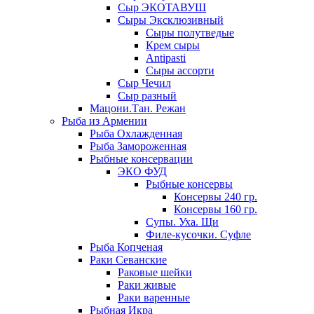
Сыр ЭКОТАВУШ
Сыры Эксклюзивный
Сыры полутведые
Крем сыры
Antipasti
Сыры ассорти
Сыр Чечил
Сыр разный
Мацони.Тан. Режан
Рыба из Армении
Рыба Охлажденная
Рыба Замороженная
Рыбные консервации
ЭКО ФУД
Рыбные консервы
Консервы 240 гр.
Консервы 160 гр.
Супы. Уха. Щи
Филе-кусочки. Суфле
Рыба Копченая
Раки Севанские
Раковые шейки
Раки живые
Раки варенные
Рыбная Икра