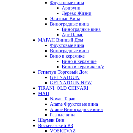
Фруктовые вина
Арцруни
Дерево Жизни
Элитные Вина
Виноградные вина
Виноградные вина
Арт Палас
МАРАН Винный Дом
Фруктовые вина
Виноградные вина
Вино в керамике
Вино в керамике
Вино в керамике п/у
Гетнатун Торговый Дом
GETNATOUN
GETNATOUN NEW
TIRANI. OLD CHINARI
МАП
Noyan Tapan
Arame Фруктовые вина
Arame Виноградные вина
Разные вина
Шаумян Вин
Воскевазский ВЗ
VOSKEVAZ