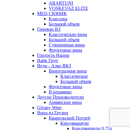
ARARTUNI
VOSKEVAZ ELITE
МЕЦ СЮНИК
Классика
Большой объем
Гиневан ВЗ
Классические вина
Большой объем
Сувенирные вина
Фруктовые вина
Гордость Нации
Вайк Груп
Веди - Алко ВКЗ
Виноградные вина
Классические
Большой объем
Фруктовые вина
В керамике
Другие Производители
Армянские вина
Givany Wine
Вина из Грузии
Кварельский Погреб
Киндзмараули
Киндзмараули 0,75л