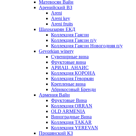
Матевосян Вайн
Аренийский ВЗ
Areni
Areni key
Areni fruits
Шахназарян ЕКД
Коллекция Гаясон
Коллекция Гаясон п/у
Коллекция Гаясон Новогодняя п/у
Gevorkian winery
Сувенирные вина
Фруктовые вина
АРИАЦ. АНАИС
Коллекция КОРОНА
Коллекция Геворкян
Крепленые вина
Абрикосовый Бренди
Армения Вайн
Фруктовые Вина
Коллекция ORRAN
OLD ARMENIA
Виноградные Вина
Коллекция TAKAR
Коллекция YEREVAN
Прошянский КЗ