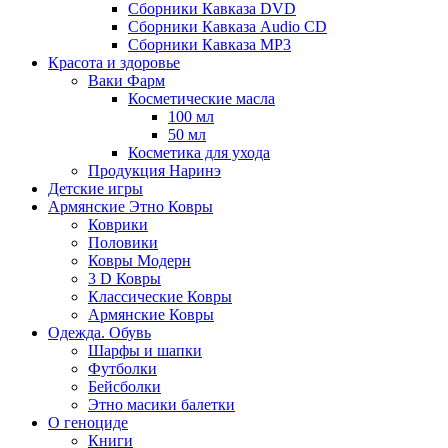
Сборники Кавказа DVD
Сборники Кавказа Audio CD
Сборники Кавказа MP3
Красота и здоровье
Ваки Фарм
Косметические масла
100 мл
50 мл
Косметика для ухода
Продукция Наринэ
Детские игры
Армянские Этно Ковры
Коврики
Половики
Ковры Модерн
3 D Ковры
Классические Ковры
Армянские Ковры
Одежда. Обувь
Шарфы и шапки
Футболки
Бейсболки
Этно масики балетки
О геноциде
Книги