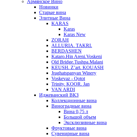
Армянское Вино
Новинки
Старые вина
Элитные Вина
KARAS
Karas
Karas New
ZORAH
ALLURIA. TAKRI.
BERDASHEN
Kataro.Hin Areni.Voskeni
Old Bridge.Tushpa.Malani
KEUSH. Z’art. KOUASH
Jraghatspanyan Winery
Voskevaz - Qotot
Trinity. KOOR. Jan
VAN ARDI
Иджеванский ВКЗ
Коллекционные вина
Виноградные вина
Вина 0,75 л
Большой объем
Эксклюзивные вина
Фруктовые вина
Cувенирные вина