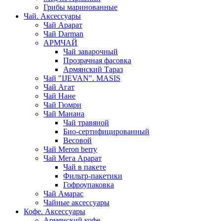
Грибы маринованные
Чай. Аксессуары
Чай Арарат
Чай Darman
АРМЧАЙ
Чай заварочный
Прозрачная фасовка
Армянский Тараз
Чай "IJEVAN". MASIS
Чай Агат
Чай Нане
Чай Гюмри
Чай Манана
Чай травяной
Био-сертифицированный
Весовой
Чай Meron berry
Чай Мега Арарат
Чай в пакете
Фильтр-пакетики
Гофроупаковка
Чай Амарас
Чайные аксессуары
Кофе. Аксессуары
Армянский кофе