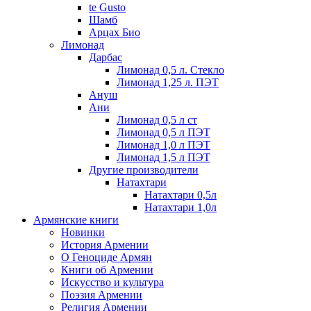
te Gusto
Шамб
Арцах Био
Лимонад
Дарбас
Лимонад 0,5 л. Стекло
Лимонад 1,25 л. ПЭТ
Ануш
Ани
Лимонад 0,5 л ст
Лимонад 0,5 л ПЭТ
Лимонад 1,0 л ПЭТ
Лимонад 1,5 л ПЭТ
Другие производители
Натахтари
Натахтари 0,5л
Натахтари 1,0л
Армянские книги
Новинки
История Армении
О Геноциде Армян
Книги об Армении
Иcкусство и культура
Поэзия Армении
Религия Армении