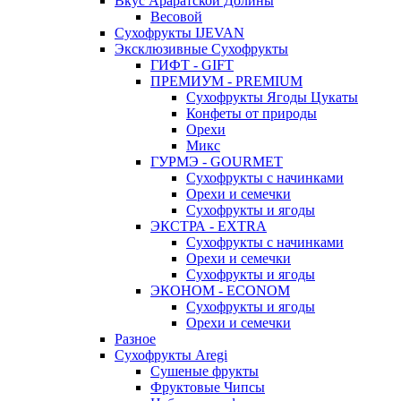
Вкус Араратской Долины
Весовой
Сухофрукты IJEVAN
Эксклюзивные Сухофрукты
ГИФТ - GIFT
ПРЕМИУМ - PREMIUM
Сухофрукты Ягоды Цукаты
Конфеты от природы
Орехи
Микс
ГУРМЭ - GOURMET
Сухофрукты с начинками
Орехи и семечки
Сухофрукты и ягоды
ЭКСТРА - EXTRA
Сухофрукты с начинками
Орехи и семечки
Сухофрукты и ягоды
ЭКОНОМ - ECONOM
Сухофрукты и ягоды
Орехи и семечки
Разное
Сухофрукты Aregi
Сушеные фрукты
Фруктовые Чипсы