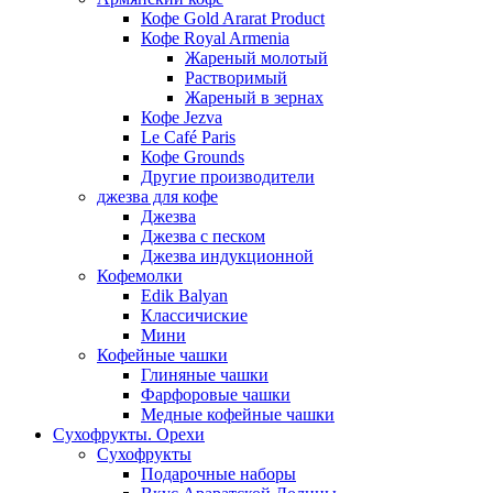
Кофе Gold Ararat Product
Кофе Royal Armenia
Жареный молотый
Растворимый
Жареный в зернах
Кофе Jezva
Le Café Paris
Кофе Grounds
Другие производители
джезва для кофе
Джезва
Джезва с песком
Джезва индукционной
Кофемолки
Edik Balyan
Классичиские
Мини
Кофейные чашки
Глиняные чашки
Фарфоровые чашки
Медные кофейные чашки
Сухофрукты. Орехи
Сухофрукты
Подарочные наборы