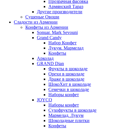
Прозрачная фасовка
Армянский Тараз
Другие производители
Сушеные Овощи
Сладости из Армении
Конфеты из Армении
Sonuar. Mark Sevouni
Grand Candy
Набор Конфет
Лукум. Мармелад
Конфеты
Арколад
GRAND Dian
Фрукты в шоколаде
Орехи в шоколаде
Драже в шоколаде
ШокоХит в шоколаде
Семечки в шоколаде
Наборы конфет
JOYCO
Наборы конфет
Сухофрукты в шоколаде
Мармелад. Лукум
Шоколадные плитки
Конфеты