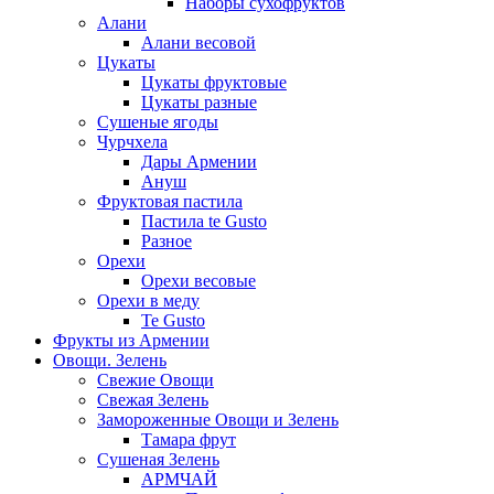
Наборы сухофруктов
Алани
Алани весовой
Цукаты
Цукаты фруктовые
Цукаты разные
Сушеные ягоды
Чурчхела
Дары Армении
Ануш
Фруктовая пастила
Пастила te Gusto
Разное
Орехи
Орехи весовые
Орехи в меду
Te Gusto
Фрукты из Армении
Овощи. Зелень
Свежие Овощи
Свежая Зелень
Замороженные Овощи и Зелень
Тамара фрут
Сушеная Зелень
АРМЧАЙ