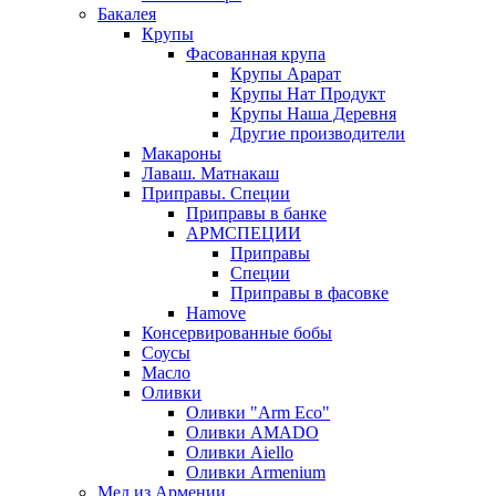
Бакалея
Крупы
Фасованная крупа
Крупы Арарат
Крупы Нат Продукт
Крупы Наша Деревня
Другие производители
Макароны
Лаваш. Матнакаш
Приправы. Специи
Приправы в банке
АРМСПЕЦИИ
Приправы
Специи
Приправы в фасовке
Hamove
Консервированные бобы
Соусы
Масло
Оливки
Оливки "Arm Eco"
Оливки AMADO
Оливки Aiello
Оливки Armenium
Мед из Армении