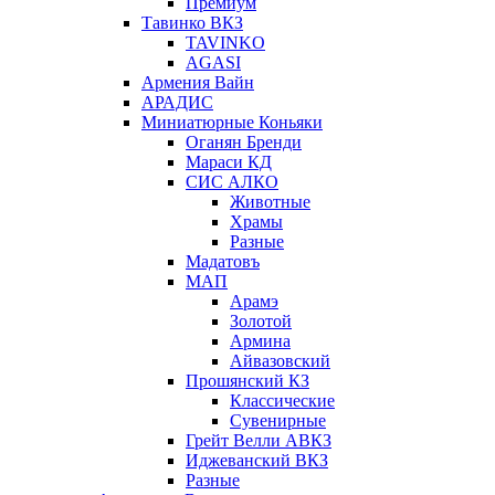
Премиум
Тавинко ВКЗ
TAVINKO
AGASI
Армения Вайн
АРАДИС
Миниатюрные Коньяки
Оганян Бренди
Мараси КД
СИС АЛКО
Животные
Храмы
Разные
Мадатовъ
МАП
Арамэ
Золотой
Армина
Айвазовский
Прошянский КЗ
Классические
Сувенирные
Грейт Велли АВКЗ
Иджеванский ВКЗ
Разные