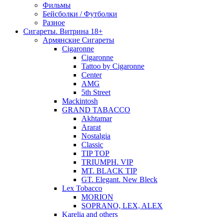
Фильмы
Бейсболки / Футболки
Разное
Сигареты. Витрина 18+
Армянские Сигареты
Cigaronne
Cigaronne
Tattoo by Cigaronne
Center
AMG
5th Street
Mackintosh
GRAND TABACCO
Akhtamar
Ararat
Nostalgia
Classic
TIP TOP
TRIUMPH. VIP
MT. BLACK TIP
GT. Elegant. New Bleck
Lex Tobacco
MORION
SOPRANO, LEX, ALEX
Karelia and others