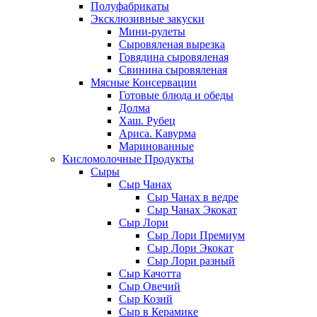
Полуфабрикаты
Эксклюзивные закуски
Мини-рулеты
Сыровяленая вырезка
Говядина сыровяленая
Свинина сыровяленая
Мясные Консервации
Готовые блюда и обеды
Долма
Хаш. Рубец
Ариса. Кавурма
Маринованные
Кисломолочные Продукты
Сыры
Сыр Чанах
Сыр Чанах в ведре
Сыр Чанах Экокат
Сыр Лори
Сыр Лори Премиум
Сыр Лори Экокат
Сыр Лори разный
Сыр Качотта
Сыр Овечий
Сыр Козий
Сыр в Керамике