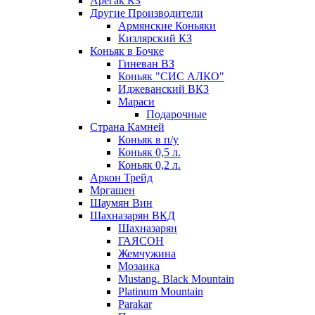
Арегак КЗ
Другие Производители
Армянские Коньяки
Кизлярский КЗ
Коньяк в Бочке
Гиневан ВЗ
Коньяк "СИС АЛКО"
Иджеванский ВКЗ
Мараси
Подарочные
Страна Камней
Коньяк в п/у
Коньяк 0,5 л.
Коньяк 0,2 л.
Аркон Трейд
Мргашен
Шаумян Вин
Шахназарян ВКД
Шахназарян
ГАЯСОН
Жемчужина
Мозаика
Mustang. Black Mountain
Platinum Mountain
Parakar