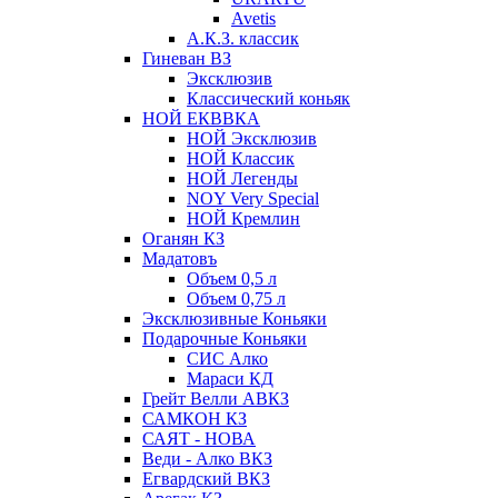
Avetis
А.К.З. классик
Гиневан ВЗ
Эксклюзив
Классический коньяк
НОЙ ЕКВВКА
НОЙ Эксклюзив
НОЙ Классик
НОЙ Легенды
NOY Very Speсial
НОЙ Кремлин
Оганян КЗ
Мадатовъ
Объем 0,5 л
Объем 0,75 л
Эксклюзивные Коньяки
Подарочные Коньяки
СИС Алко
Мараси КД
Грейт Велли АВКЗ
САМКОН КЗ
САЯТ - НОВА
Веди - Алко ВКЗ
Егвардский ВКЗ