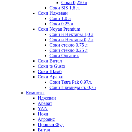
Соки 0,250 л
Соки SIS 1,6 л.
Соки Иджеван
Соки 1.0 л
Соки 0.25 л
Соки Noyan Premium
Соки и Нектары 1,0 л
Соки и Нектары 0,2 л
Соки стекло 0,75 л
Соки стекло 0,25 л
Соки Органик
Соки Витал
Соки te Gusto
Соки Шамб
Соки Арарат
Соки Tetra Pak 0,97л.
Соки Премиум ст. 0,75
Компоты
Иджеван
Арарат
YAN
Ноян
Агроянс
Прошян Фуд
Витал