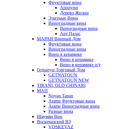
Фруктовые вина
Арцруни
Дерево Жизни
Элитные Вина
Виноградные вина
Виноградные вина
Арт Палас
МАРАН Винный Дом
Фруктовые вина
Виноградные вина
Вино в керамике
Вино в керамике
Вино в керамике п/у
Гетнатун Торговый Дом
GETNATOUN
GETNATOUN NEW
TIRANI. OLD CHINARI
МАП
Noyan Tapan
Arame Фруктовые вина
Arame Виноградные вина
Разные вина
Шаумян Вин
Воскевазский ВЗ
VOSKEVAZ