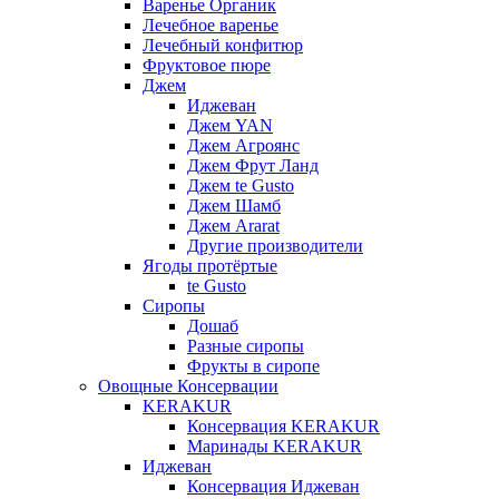
Варенье Органик
Лечебное варенье
Лечебный конфитюр
Фруктовое пюре
Джем
Иджеван
Джем YAN
Джем Агроянс
Джем Фрут Ланд
Джем te Gusto
Джем Шамб
Джем Ararat
Другие производители
Ягоды протёртые
te Gusto
Сиропы
Дошаб
Разные сиропы
Фрукты в сиропе
Овощные Консервации
KERAKUR
Консервация KERAKUR
Маринады KERAKUR
Иджеван
Консервация Иджеван