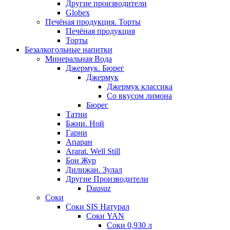
Другие производители
Globex
Печёная продукция. Торты
Печёная продукция
Торты
Безалкогольные напитки
Минеральная Вода
Джермук. Бюрег
Джермук
Джермук классика
Со вкусом лимона
Бюрег
Татни
Бжни. Ной
Гарни
Апаран
Ararat. Well Still
Бон Жур
Дилижан. Зулал
Другие Производители
Dausuz
Соки
Соки SIS Натурал
Соки YAN
Соки 0,930 л