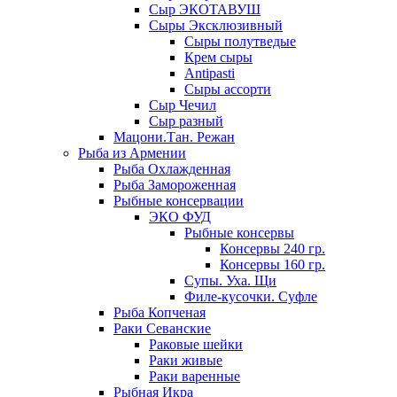
Сыр ЭКОТАВУШ
Сыры Эксклюзивный
Сыры полутведые
Крем сыры
Antipasti
Сыры ассорти
Сыр Чечил
Сыр разный
Мацони.Тан. Режан
Рыба из Армении
Рыба Охлажденная
Рыба Замороженная
Рыбные консервации
ЭКО ФУД
Рыбные консервы
Консервы 240 гр.
Консервы 160 гр.
Супы. Уха. Щи
Филе-кусочки. Суфле
Рыба Копченая
Раки Севанские
Раковые шейки
Раки живые
Раки варенные
Рыбная Икра