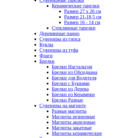
Сувенирные тарелки
Керамические тарелки
Размер 27 х 26 см
Размер 21-18,5 см
Размер 16 - 14 см
Стеклянные тарелки
Деревянные панно
Сувениры из гипса
Куклы
Сувениры из туфа
Флаги
Брелки
Брелки Настальгия
Брелки из Обсидиана
Брелки для Водителя
Брелки с Буквами
Брелки из Дерева
Брелки из Керамики
Брелки Разные
Сувениры на магните
Разные магниты
Магниты резиновые
Магниты акриловые
Магниты закатные
Магниты керамические