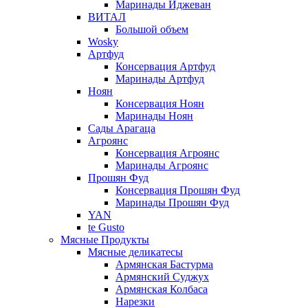
Маринады Иджеван
ВИТАЛ
Большой объем
Wosky
Артфуд
Консервация Артфуд
Маринады Артфуд
Ноян
Консервация Ноян
Маринады Ноян
Сады Арагаца
Агроянс
Консервация Агроянс
Маринады Агроянс
Прошян Фуд
Консервация Прошян Фуд
Маринады Прошян Фуд
YAN
te Gusto
Мясные Продукты
Мясные деликатесы
Армянская Бастурма
Армянский Суджух
Армянская Колбаса
Нарезки