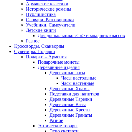
Армянские классики
Исторические романы
Публицистика
Словари. Разговорники
Учебники. Самоучители
Детские книги
Для дошкольников<br> и младших классов
Разное
Кроссворды. Сканворды
Сувениры. Подарки
Подарки – Армения
Подарочные монеты
Деревянные изделия
Деревянные часы
Часы настольные
Часы настенные
Деревянные Храмы
Подставки для напитков
Деревянные Тарелки
Деревянные Вазы
Деревянные Кресты
Деревянные Гранаты
Разное
Этнические товары
Этно скатерти