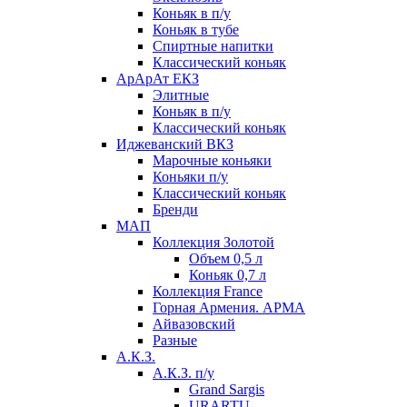
Коньяк в п/у
Коньяк в тубе
Спиртные напитки
Классический коньяк
АрАрАт ЕКЗ
Элитные
Коньяк в п/у
Классический коньяк
Иджеванский ВКЗ
Марочные коньяки
Коньяки п/у
Классический коньяк
Бренди
МАП
Коллекция Золотой
Объем 0,5 л
Коньяк 0,7 л
Коллекция France
Горная Армения. АРМА
Айвазовский
Разные
А.К.З.
А.К.З. п/у
Grand Sargis
URARTU