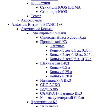
IQOS стики
Стики для IQOS ILUMA
Стики для IQOS
Сenter
Акссессуары
Алкоголь Витрина ЕГАИС 18+
Армянский Коньяк
Сувенирные Коньяки
Символы Нового 2026 Года
Прошянский КЗ
Элитные
Коньяк 5 лет 0,5 л., 0,33 л
Коньяк 5 лет 0,18 л., 0,25 л.
Коньяк 7 лет 0,5 л., 0,33 л
Шахназарян ВКД
Коньяк 0,5 л
Коньяк 0,25 л
Коньяк 0,70 л
Иджеванский ВКЗ
СИС АЛКО
Веди Алко
САМКОН / Тавинко ВКЗ
Коньяк сувенирный Сабля
Прошянский КЗ
Эксклюзив