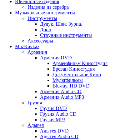
Ювелирные изделия
Изделия из серебра
Музыкальные инструменты
Инструменты
Дудук. Шви. Зурна.
Доол
Струнные инструменты
Аксессуары
MuzKavkaz
Армения
Армения DVD
Арменфильм Киностудия
Ереван Киностудия
Документальное Кино
Мультфильмы
Blu-ray. HD DVD
Армения Audio CD
Армения Audio MP3
Грузия
Грузия DVD
Грузия Audio CD
Грузия MP3
Адыгея
Адыгея DVD
Адыгея Audio CD