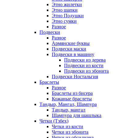
Этно жилетки
Этно шапки
Этно Подушки
Этно сумки
Разное
Подвески
Разное
Армянские буквы
Подвески маски
Подвески в машину
Подвески из дерева
Подвески из кости
Подвески из эбонита
Подвески Ностальгия
Браслеты
Разное
Браслеты из бисера
Кожаные браслеты
Тандыр, Мангал, Шампура
Тандыр, мангал
Шампура для шашлыка
Четки (Тзбех)
Четки из кости
Четки из эбонита
Четки из обсидиана