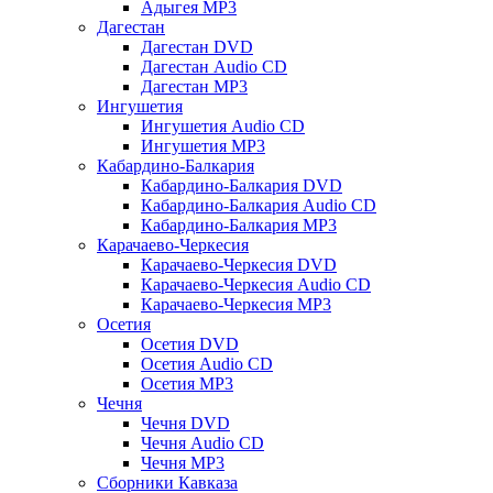
Адыгея MP3
Дагестан
Дагестан DVD
Дагестан Audio CD
Дагестан MP3
Ингушетия
Ингушетия Audio CD
Ингушетия MP3
Кабардино-Балкария
Кабардино-Балкария DVD
Кабардино-Балкария Audio CD
Кабардино-Балкария MP3
Карачаево-Черкесия
Карачаево-Черкесия DVD
Карачаево-Черкесия Audio CD
Карачаево-Черкесия MP3
Осетия
Осетия DVD
Осетия Audio CD
Осетия MP3
Чечня
Чечня DVD
Чечня Audio CD
Чечня MP3
Сборники Кавказа