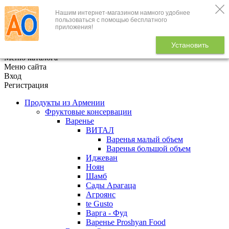
Нашим интернет-магазином намного удобнее
+7 (495) 646-888-1
пользоваться с помощью бесплатного
приложения!
В корзине
0
товаров
Установить
x
Меню каталога
Меню сайта
Вход
Регистрация
Продукты из Армении
Фруктовые консервации
Варенье
ВИТАЛ
Варенья малый объем
Варенья большой объем
Иджеван
Ноян
Шамб
Сады Арагаца
Агроянс
te Gusto
Варга - Фуд
Варенье Proshyan Food