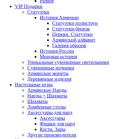
Разное
VIP Подарки
Статуэтки
История Армении
Статуэтки полистоун
Статуэтки бронза
Церкви. Статуэтки
Армянский алфавит
Галерея образов
История России
Мировая история
Уникальные сувенирные светильники
Сувенирные ночники
Армянские монеты
Деревянные изделия
Настольные игры
Армянские Нарды
Нарды + Шахматы
Шахматы
Ломберные столы
Аксессуары для нард
Аксессуары
Фишки для нард
Кости. Зары
Другие производители