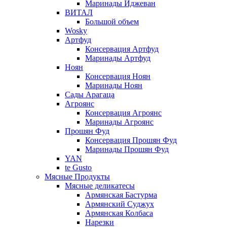
Маринады Иджеван
ВИТАЛ
Большой объем
Wosky
Артфуд
Консервация Артфуд
Маринады Артфуд
Ноян
Консервация Ноян
Маринады Ноян
Сады Арагаца
Агроянс
Консервация Агроянс
Маринады Агроянс
Прошян Фуд
Консервация Прошян Фуд
Маринады Прошян Фуд
YAN
te Gusto
Мясные Продукты
Мясные деликатесы
Армянская Бастурма
Армянский Суджух
Армянская Колбаса
Нарезки