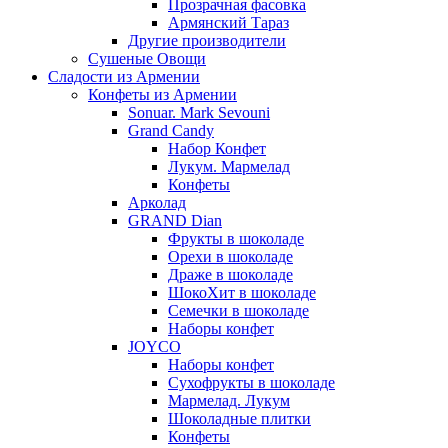
Прозрачная фасовка
Армянский Тараз
Другие производители
Сушеные Овощи
Сладости из Армении
Конфеты из Армении
Sonuar. Mark Sevouni
Grand Candy
Набор Конфет
Лукум. Мармелад
Конфеты
Арколад
GRAND Dian
Фрукты в шоколаде
Орехи в шоколаде
Драже в шоколаде
ШокоХит в шоколаде
Семечки в шоколаде
Наборы конфет
JOYCO
Наборы конфет
Сухофрукты в шоколаде
Мармелад. Лукум
Шоколадные плитки
Конфеты