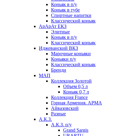
Коньяк в п/у
Коньяк в тубе
Спиртные напитки
Классический коньяк
АрАрАт ЕКЗ
Элитные
Коньяк в п/у
Классический коньяк
Иджеванский ВКЗ
Марочные коньяки
Коньяки п/у
Классический коньяк
Бренди
МАП
Коллекция Золотой
Объем 0,5 л
Коньяк 0,7 л
Коллекция France
Горная Армения. АРМА
Айвазовский
Разные
А.К.З.
А.К.З. п/у
Grand Sargis
URARTU