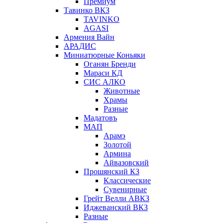
Премиум
Тавинко ВКЗ
TAVINKO
AGASI
Армения Вайн
АРАДИС
Миниатюрные Коньяки
Оганян Бренди
Мараси КД
СИС АЛКО
Животные
Храмы
Разные
Мадатовъ
МАП
Арамэ
Золотой
Армина
Айвазовский
Прошянский КЗ
Классические
Сувенирные
Грейт Велли АВКЗ
Иджеванский ВКЗ
Разные