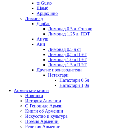
te Gusto
Шамб
Арцах Био
Лимонад
Дарбас
Лимонад 0,5 л. Стекло
Лимонад 1,25 л. ПЭТ
Ануш
Ани
Лимонад 0,5 л ст
Лимонад 0,5 л ПЭТ
Лимонад 1,0 л ПЭТ
Лимонад 1,5 л ПЭТ
Другие производители
Натахтари
Натахтари 0,5л
Натахтари 1,0л
Армянские книги
Новинки
История Армении
О Геноциде Армян
Книги об Армении
Иcкусство и культура
Поэзия Армении
Религия Армении