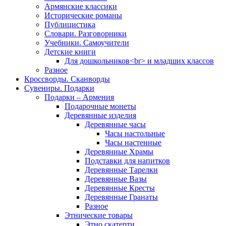
Армянские классики
Исторические романы
Публицистика
Словари. Разговорники
Учебники. Самоучители
Детские книги
Для дошкольников<br> и младших классов
Разное
Кроссворды. Сканворды
Сувениры. Подарки
Подарки – Армения
Подарочные монеты
Деревянные изделия
Деревянные часы
Часы настольные
Часы настенные
Деревянные Храмы
Подставки для напитков
Деревянные Тарелки
Деревянные Вазы
Деревянные Кресты
Деревянные Гранаты
Разное
Этнические товары
Этно скатерти