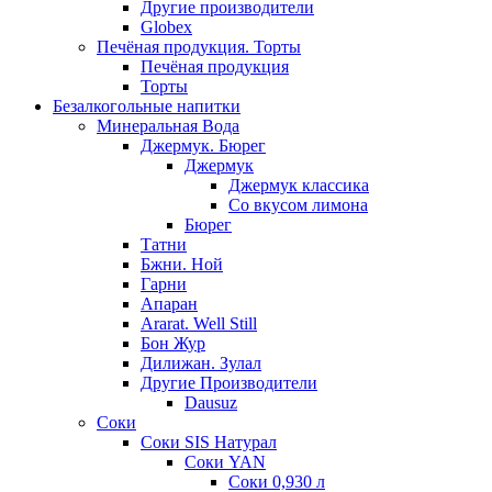
Другие производители
Globex
Печёная продукция. Торты
Печёная продукция
Торты
Безалкогольные напитки
Минеральная Вода
Джермук. Бюрег
Джермук
Джермук классика
Со вкусом лимона
Бюрег
Татни
Бжни. Ной
Гарни
Апаран
Ararat. Well Still
Бон Жур
Дилижан. Зулал
Другие Производители
Dausuz
Соки
Соки SIS Натурал
Соки YAN
Соки 0,930 л