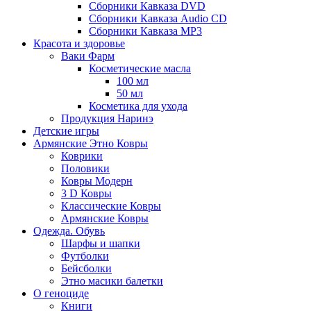
Сборники Кавказа DVD
Сборники Кавказа Audio CD
Сборники Кавказа MP3
Красота и здоровье
Ваки Фарм
Косметические масла
100 мл
50 мл
Косметика для ухода
Продукция Наринэ
Детские игры
Армянские Этно Ковры
Коврики
Половики
Ковры Модерн
3 D Ковры
Классические Ковры
Армянские Ковры
Одежда. Обувь
Шарфы и шапки
Футболки
Бейсболки
Этно масики балетки
О геноциде
Книги