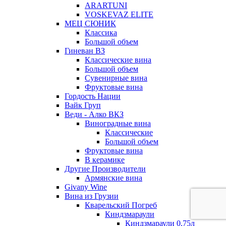
ARARTUNI
VOSKEVAZ ELITE
МЕЦ СЮНИК
Классика
Большой объем
Гиневан ВЗ
Классические вина
Большой объем
Сувенирные вина
Фруктовые вина
Гордость Нации
Вайк Груп
Веди - Алко ВКЗ
Виноградные вина
Классические
Большой объем
Фруктовые вина
В керамике
Другие Производители
Армянские вина
Givany Wine
Вина из Грузии
Кварельский Погреб
Киндзмараули
Киндзмараули 0,75л