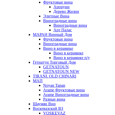
Фруктовые вина
Арцруни
Дерево Жизни
Элитные Вина
Виноградные вина
Виноградные вина
Арт Палас
МАРАН Винный Дом
Фруктовые вина
Виноградные вина
Вино в керамике
Вино в керамике
Вино в керамике п/у
Гетнатун Торговый Дом
GETNATOUN
GETNATOUN NEW
TIRANI. OLD CHINARI
МАП
Noyan Tapan
Arame Фруктовые вина
Arame Виноградные вина
Разные вина
Шаумян Вин
Воскевазский ВЗ
VOSKEVAZ