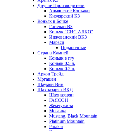
Арегак КЗ
Другие Производители
Армянские Коньяки
Кизлярский КЗ
Коньяк в Бочке
Гиневан ВЗ
Коньяк "СИС АЛКО"
Иджеванский ВКЗ
Мараси
Подарочные
Страна Камней
Коньяк в п/у
Коньяк 0,5 л.
Коньяк 0,2 л.
Аркон Трейд
Мргашен
Шаумян Вин
Шахназарян ВКД
Шахназарян
ГАЯСОН
Жемчужина
Мозаика
Mustang. Black Mountain
Platinum Mountain
Parakar