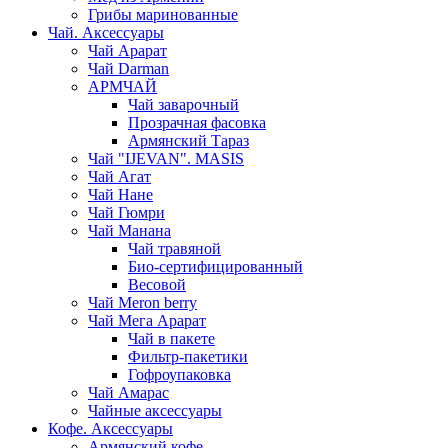
Грибы маринованные
Чай. Аксессуары
Чай Арарат
Чай Darman
АРМЧАЙ
Чай заварочный
Прозрачная фасовка
Армянский Тараз
Чай "IJEVAN". MASIS
Чай Агат
Чай Нане
Чай Гюмри
Чай Манана
Чай травяной
Био-сертифицированный
Весовой
Чай Meron berry
Чай Мега Арарат
Чай в пакете
Фильтр-пакетики
Гофроупаковка
Чай Амарас
Чайные аксессуары
Кофе. Аксессуары
Армянский кофе