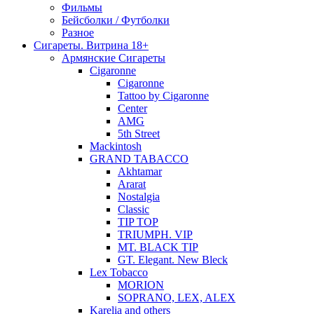
Фильмы
Бейсболки / Футболки
Разное
Сигареты. Витрина 18+
Армянские Сигареты
Cigaronne
Cigaronne
Tattoo by Cigaronne
Center
AMG
5th Street
Mackintosh
GRAND TABACCO
Akhtamar
Ararat
Nostalgia
Classic
TIP TOP
TRIUMPH. VIP
MT. BLACK TIP
GT. Elegant. New Bleck
Lex Tobacco
MORION
SOPRANO, LEX, ALEX
Karelia and others