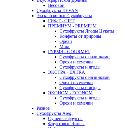
Вкус Араратской Долины
Весовой
Сухофрукты IJEVAN
Эксклюзивные Сухофрукты
ГИФТ - GIFT
ПРЕМИУМ - PREMIUM
Сухофрукты Ягоды Цукаты
Конфеты от природы
Орехи
Микс
ГУРМЭ - GOURMET
Сухофрукты с начинками
Орехи и семечки
Сухофрукты и ягоды
ЭКСТРА - EXTRA
Сухофрукты с начинками
Орехи и семечки
Сухофрукты и ягоды
ЭКОНОМ - ECONOM
Сухофрукты и ягоды
Орехи и семечки
Разное
Сухофрукты Aregi
Сушеные фрукты
Фруктовые Чипсы