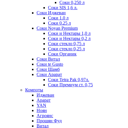
Соки 0,250 л
Соки SIS 1,6 л.
Соки Иджеван
Соки 1.0 л
Соки 0.25 л
Соки Noyan Premium
Соки и Нектары 1,0 л
Соки и Нектары 0,2 л
Соки стекло 0,75 л
Соки стекло 0,25 л
Соки Органик
Соки Витал
Соки te Gusto
Соки Шамб
Соки Арарат
Соки Tetra Pak 0,97л.
Соки Премиум ст. 0,75
Компоты
Иджеван
Арарат
YAN
Ноян
Агроянс
Прошян Фуд
Витал