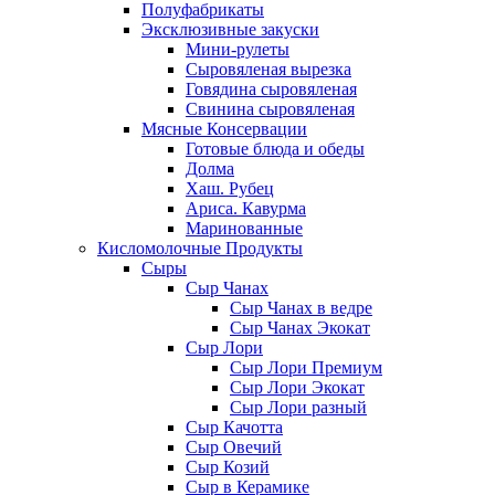
Полуфабрикаты
Эксклюзивные закуски
Мини-рулеты
Сыровяленая вырезка
Говядина сыровяленая
Свинина сыровяленая
Мясные Консервации
Готовые блюда и обеды
Долма
Хаш. Рубец
Ариса. Кавурма
Маринованные
Кисломолочные Продукты
Сыры
Сыр Чанах
Сыр Чанах в ведре
Сыр Чанах Экокат
Сыр Лори
Сыр Лори Премиум
Сыр Лори Экокат
Сыр Лори разный
Сыр Качотта
Сыр Овечий
Сыр Козий
Сыр в Керамике