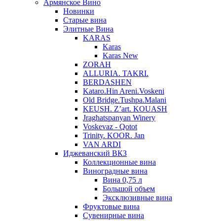
Армянское Вино
Новинки
Старые вина
Элитные Вина
KARAS
Karas
Karas New
ZORAH
ALLURIA. TAKRI.
BERDASHEN
Kataro.Hin Areni.Voskeni
Old Bridge.Tushpa.Malani
KEUSH. Z’art. KOUASH
Jraghatspanyan Winery
Voskevaz - Qotot
Trinity. KOOR. Jan
VAN ARDI
Иджеванский ВКЗ
Коллекционные вина
Виноградные вина
Вина 0,75 л
Большой объем
Эксклюзивные вина
Фруктовые вина
Cувенирные вина