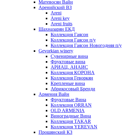
Матевосян Вайн
Аренийский ВЗ
Areni
Areni key
Areni fruits
Шахназарян ЕКД
Коллекция Гаясон
Коллекция Гаясон п/у
Коллекция Гаясон Новогодняя п/у
Gevorkian winery
Сувенирные вина
Фруктовые вина
АРИАЦ. АНАИС
Коллекция КОРОНА
Коллекция Геворкян
Крепленые вина
Абрикосовый Бренди
Армения Вайн
Фруктовые Вина
Коллекция ORRAN
OLD ARMENIA
Виноградные Вина
Коллекция TAKAR
Коллекция YEREVAN
Прошянский КЗ