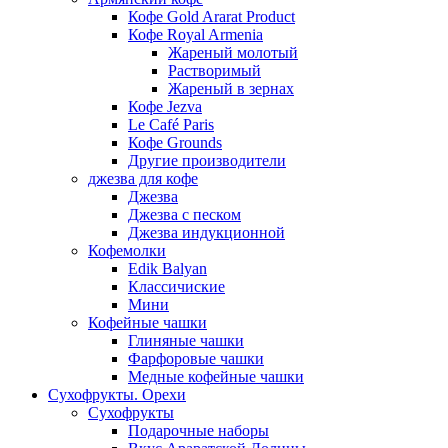
Кофе Gold Ararat Product
Кофе Royal Armenia
Жареный молотый
Растворимый
Жареный в зернах
Кофе Jezva
Le Café Paris
Кофе Grounds
Другие производители
джезва для кофе
Джезва
Джезва с песком
Джезва индукционной
Кофемолки
Edik Balyan
Классичиские
Мини
Кофейные чашки
Глиняные чашки
Фарфоровые чашки
Медные кофейные чашки
Сухофрукты. Орехи
Сухофрукты
Подарочные наборы