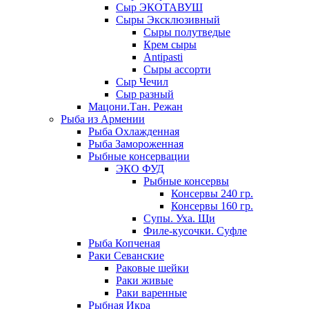
Сыр ЭКОТАВУШ
Сыры Эксклюзивный
Сыры полутведые
Крем сыры
Antipasti
Сыры ассорти
Сыр Чечил
Сыр разный
Мацони.Тан. Режан
Рыба из Армении
Рыба Охлажденная
Рыба Замороженная
Рыбные консервации
ЭКО ФУД
Рыбные консервы
Консервы 240 гр.
Консервы 160 гр.
Супы. Уха. Щи
Филе-кусочки. Суфле
Рыба Копченая
Раки Севанские
Раковые шейки
Раки живые
Раки варенные
Рыбная Икра