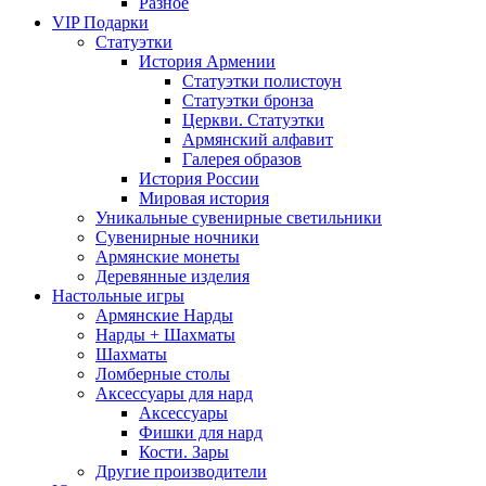
Разное
VIP Подарки
Статуэтки
История Армении
Статуэтки полистоун
Статуэтки бронза
Церкви. Статуэтки
Армянский алфавит
Галерея образов
История России
Мировая история
Уникальные сувенирные светильники
Сувенирные ночники
Армянские монеты
Деревянные изделия
Настольные игры
Армянские Нарды
Нарды + Шахматы
Шахматы
Ломберные столы
Аксессуары для нард
Аксессуары
Фишки для нард
Кости. Зары
Другие производители