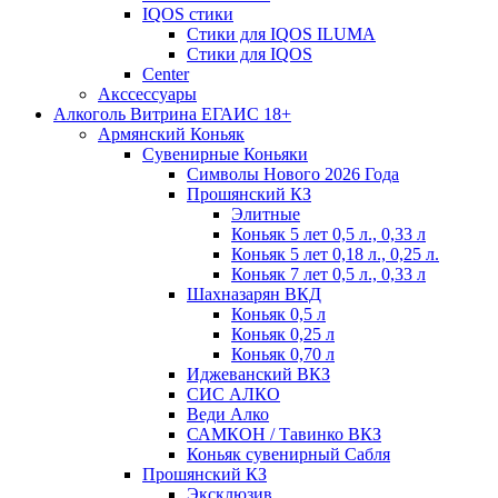
IQOS стики
Стики для IQOS ILUMA
Стики для IQOS
Сenter
Акссессуары
Алкоголь Витрина ЕГАИС 18+
Армянский Коньяк
Сувенирные Коньяки
Символы Нового 2026 Года
Прошянский КЗ
Элитные
Коньяк 5 лет 0,5 л., 0,33 л
Коньяк 5 лет 0,18 л., 0,25 л.
Коньяк 7 лет 0,5 л., 0,33 л
Шахназарян ВКД
Коньяк 0,5 л
Коньяк 0,25 л
Коньяк 0,70 л
Иджеванский ВКЗ
СИС АЛКО
Веди Алко
САМКОН / Тавинко ВКЗ
Коньяк сувенирный Сабля
Прошянский КЗ
Эксклюзив