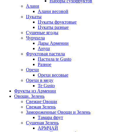
Наборы сухофруктов
Алани
Алани весовой
Цукаты
Цукаты фруктовые
Цукаты разные
Сушеные ягоды
Чурчхела
Дары Армении
Ануш
Фруктовая пастила
Пастила te Gusto
Разное
Орехи
Орехи весовые
Орехи в меду
Te Gusto
Фрукты из Армении
Овощи. Зелень
Свежие Овощи
Свежая Зелень
Замороженные Овощи и Зелень
Тамара фрут
Сушеная Зелень
АРМЧАЙ