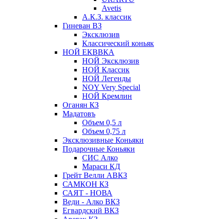
Avetis
А.К.З. классик
Гиневан ВЗ
Эксклюзив
Классический коньяк
НОЙ ЕКВВКА
НОЙ Эксклюзив
НОЙ Классик
НОЙ Легенды
NOY Very Speсial
НОЙ Кремлин
Оганян КЗ
Мадатовъ
Объем 0,5 л
Объем 0,75 л
Эксклюзивные Коньяки
Подарочные Коньяки
СИС Алко
Мараси КД
Грейт Велли АВКЗ
САМКОН КЗ
САЯТ - НОВА
Веди - Алко ВКЗ
Егвардский ВКЗ