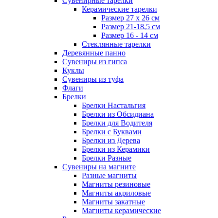
Сувенирные тарелки
Керамические тарелки
Размер 27 х 26 см
Размер 21-18,5 см
Размер 16 - 14 см
Стеклянные тарелки
Деревянные панно
Сувениры из гипса
Куклы
Сувениры из туфа
Флаги
Брелки
Брелки Настальгия
Брелки из Обсидиана
Брелки для Водителя
Брелки с Буквами
Брелки из Дерева
Брелки из Керамики
Брелки Разные
Сувениры на магните
Разные магниты
Магниты резиновые
Магниты акриловые
Магниты закатные
Магниты керамические