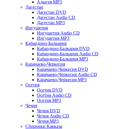
Адыгея MP3
Дагестан
Дагестан DVD
Дагестан Audio CD
Дагестан MP3
Ингушетия
Ингушетия Audio CD
Ингушетия MP3
Кабардино-Балкария
Кабардино-Балкария DVD
Кабардино-Балкария Audio CD
Кабардино-Балкария MP3
Карачаево-Черкесия
Карачаево-Черкесия DVD
Карачаево-Черкесия Audio CD
Карачаево-Черкесия MP3
Осетия
Осетия DVD
Осетия Audio CD
Осетия MP3
Чечня
Чечня DVD
Чечня Audio CD
Чечня MP3
Сборники Кавказа