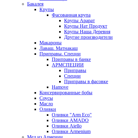
Бакалея
Крупы
Фасованная крупа
Крупы Арарат
Крупы Нат Продукт
Крупы Наша Деревня
Другие производители
Макароны
Лаваш. Матнакаш
Приправы. Специи
Приправы в банке
АРМСПЕЦИИ
Приправы
Специи
Приправы в фасовке
Hamove
Консервированные бобы
Соусы
Масло
Оливки
Оливки "Arm Eco"
Оливки AMADO
Оливки Aiello
Оливки Armenium
Мед из Армении