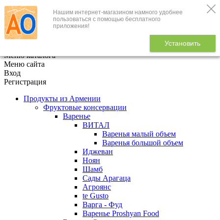
Нашим интернет-магазином намного удобнее
+7 (495) 646-888-1
пользоваться с помощью бесплатного
приложения!
В корзине
0
товаров
Установить
x
Меню каталога
Меню сайта
Вход
Регистрация
Продукты из Армении
Фруктовые консервации
Варенье
ВИТАЛ
Варенья малый объем
Варенья большой объем
Иджеван
Ноян
Шамб
Сады Арагаца
Агроянс
te Gusto
Варга - Фуд
Варенье Proshyan Food