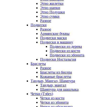
Этно жилетки
Этно шапки
Этно Подушки
Этно сумки
Разное
Подвески
Разное
Армянские буквы
Подвески маски
Подвески в машину
Подвески из дерева
Подвески из кости
Подвески из эбонита
Подвески Ностальгия
Браслеты
Разное
Браслеты из бисера
Кожаные браслеты
Тандыр, Мангал, Шампура
Тандыр, мангал
Шампура для шашлыка
Четки (Тзбех)
Четки из кости
Четки из эбонита
Четки из обсидиана