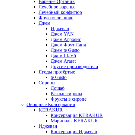
Варенье Органик
Лечебное варенье
Лечебный конфитюр
Фруктовое пюре
Джем
Иджеван
Джем YAN
Джем Агроянс
Джем Фрут Ланд
Джем te Gusto
Джем Шамб
Джем Ararat
Другие производители
Ягоды протёртые
te Gusto
Сиропы
Дошаб
Разные сиропы
Фрукты в сиропе
Овощные Консервации
KERAKUR
Консервация KERAKUR
Маринады KERAKUR
Иджеван
Консервация Иджеван