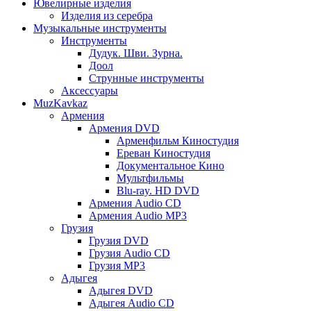
Ювелирные изделия
Изделия из серебра
Музыкальные инструменты
Инструменты
Дудук. Шви. Зурна.
Доол
Струнные инструменты
Аксессуары
MuzKavkaz
Армения
Армения DVD
Арменфильм Киностудия
Ереван Киностудия
Документальное Кино
Мультфильмы
Blu-ray. HD DVD
Армения Audio CD
Армения Audio MP3
Грузия
Грузия DVD
Грузия Audio CD
Грузия MP3
Адыгея
Адыгея DVD
Адыгея Audio CD