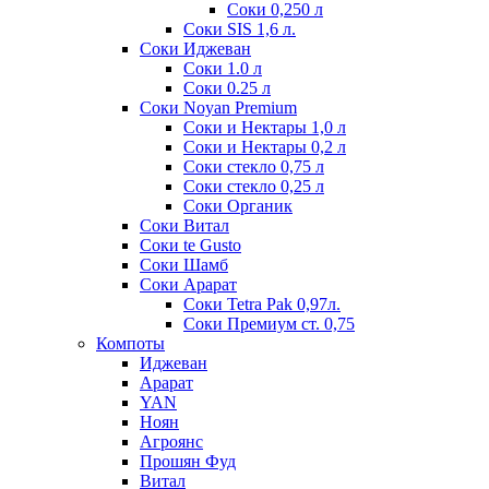
Соки 0,250 л
Соки SIS 1,6 л.
Соки Иджеван
Соки 1.0 л
Соки 0.25 л
Соки Noyan Premium
Соки и Нектары 1,0 л
Соки и Нектары 0,2 л
Соки стекло 0,75 л
Соки стекло 0,25 л
Соки Органик
Соки Витал
Соки te Gusto
Соки Шамб
Соки Арарат
Соки Tetra Pak 0,97л.
Соки Премиум ст. 0,75
Компоты
Иджеван
Арарат
YAN
Ноян
Агроянс
Прошян Фуд
Витал