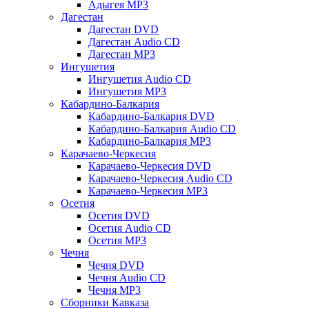
Адыгея MP3
Дагестан
Дагестан DVD
Дагестан Audio CD
Дагестан MP3
Ингушетия
Ингушетия Audio CD
Ингушетия MP3
Кабардино-Балкария
Кабардино-Балкария DVD
Кабардино-Балкария Audio CD
Кабардино-Балкария MP3
Карачаево-Черкесия
Карачаево-Черкесия DVD
Карачаево-Черкесия Audio CD
Карачаево-Черкесия MP3
Осетия
Осетия DVD
Осетия Audio CD
Осетия MP3
Чечня
Чечня DVD
Чечня Audio CD
Чечня MP3
Сборники Кавказа