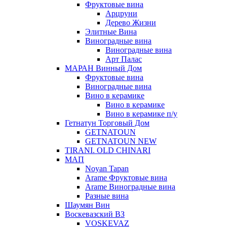
Фруктовые вина
Арцруни
Дерево Жизни
Элитные Вина
Виноградные вина
Виноградные вина
Арт Палас
МАРАН Винный Дом
Фруктовые вина
Виноградные вина
Вино в керамике
Вино в керамике
Вино в керамике п/у
Гетнатун Торговый Дом
GETNATOUN
GETNATOUN NEW
TIRANI. OLD CHINARI
МАП
Noyan Tapan
Arame Фруктовые вина
Arame Виноградные вина
Разные вина
Шаумян Вин
Воскевазский ВЗ
VOSKEVAZ