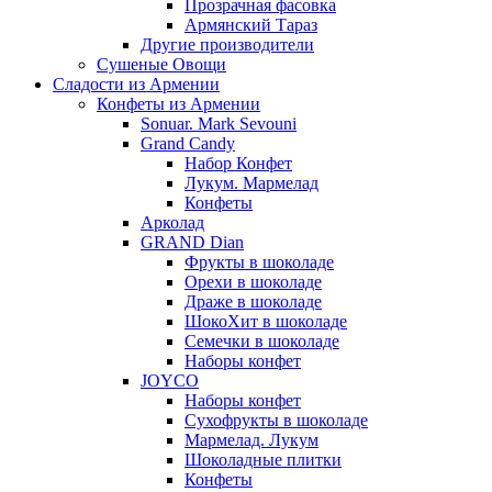
Прозрачная фасовка
Армянский Тараз
Другие производители
Сушеные Овощи
Сладости из Армении
Конфеты из Армении
Sonuar. Mark Sevouni
Grand Candy
Набор Конфет
Лукум. Мармелад
Конфеты
Арколад
GRAND Dian
Фрукты в шоколаде
Орехи в шоколаде
Драже в шоколаде
ШокоХит в шоколаде
Семечки в шоколаде
Наборы конфет
JOYCO
Наборы конфет
Сухофрукты в шоколаде
Мармелад. Лукум
Шоколадные плитки
Конфеты