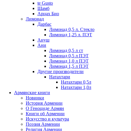
te Gusto
Шамб
Арцах Био
Лимонад
Дарбас
Лимонад 0,5 л. Стекло
Лимонад 1,25 л. ПЭТ
Ануш
Ани
Лимонад 0,5 л ст
Лимонад 0,5 л ПЭТ
Лимонад 1,0 л ПЭТ
Лимонад 1,5 л ПЭТ
Другие производители
Натахтари
Натахтари 0,5л
Натахтари 1,0л
Армянские книги
Новинки
История Армении
О Геноциде Армян
Книги об Армении
Иcкусство и культура
Поэзия Армении
Религия Армении