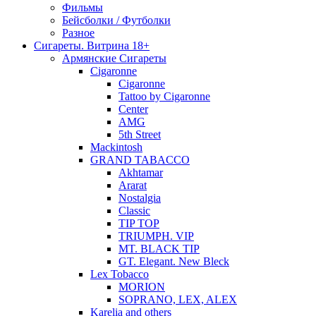
Фильмы
Бейсболки / Футболки
Разное
Сигареты. Витрина 18+
Армянские Сигареты
Cigaronne
Cigaronne
Tattoo by Cigaronne
Center
AMG
5th Street
Mackintosh
GRAND TABACCO
Akhtamar
Ararat
Nostalgia
Classic
TIP TOP
TRIUMPH. VIP
MT. BLACK TIP
GT. Elegant. New Bleck
Lex Tobacco
MORION
SOPRANO, LEX, ALEX
Karelia and others