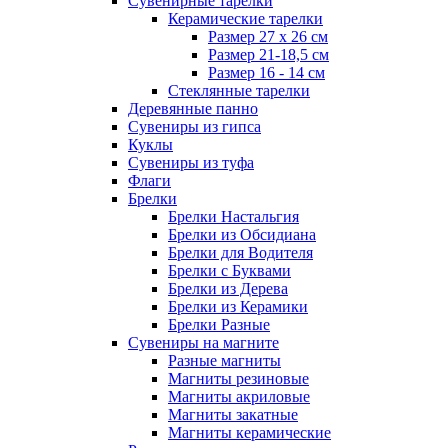
Сувенирные тарелки
Керамические тарелки
Размер 27 х 26 см
Размер 21-18,5 см
Размер 16 - 14 см
Стеклянные тарелки
Деревянные панно
Сувениры из гипса
Куклы
Сувениры из туфа
Флаги
Брелки
Брелки Настальгия
Брелки из Обсидиана
Брелки для Водителя
Брелки с Буквами
Брелки из Дерева
Брелки из Керамики
Брелки Разные
Сувениры на магните
Разные магниты
Магниты резиновые
Магниты акриловые
Магниты закатные
Магниты керамические