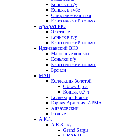
Коньяк в п/у
Коньяк в тубе
Спиртные напитки
Классический коньяк
АрАрАт ЕКЗ
Элитные
Коньяк в п/у
Классический коньяк
Иджеванский ВКЗ
Марочные коньяки
Коньяки п/у
Классический коньяк
Бренди
МАП
Коллекция Золотой
Объем 0,5 л
Коньяк 0,7 л
Коллекция France
Горная Армения. АРМА
Айвазовский
Разные
А.К.З.
А.К.З. п/у
Grand Sargis
URARTU