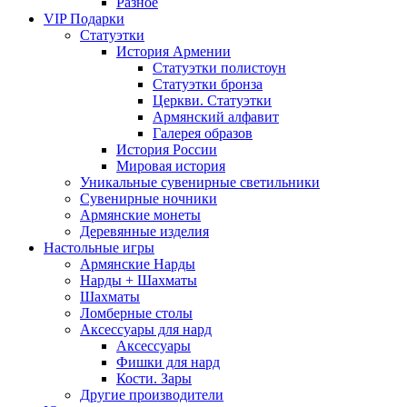
Разное
VIP Подарки
Статуэтки
История Армении
Статуэтки полистоун
Статуэтки бронза
Церкви. Статуэтки
Армянский алфавит
Галерея образов
История России
Мировая история
Уникальные сувенирные светильники
Сувенирные ночники
Армянские монеты
Деревянные изделия
Настольные игры
Армянские Нарды
Нарды + Шахматы
Шахматы
Ломберные столы
Аксессуары для нард
Аксессуары
Фишки для нард
Кости. Зары
Другие производители