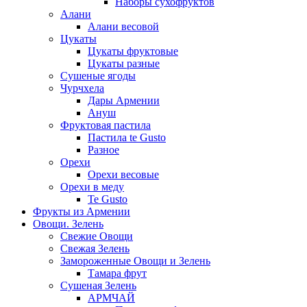
Наборы сухофруктов
Алани
Алани весовой
Цукаты
Цукаты фруктовые
Цукаты разные
Сушеные ягоды
Чурчхела
Дары Армении
Ануш
Фруктовая пастила
Пастила te Gusto
Разное
Орехи
Орехи весовые
Орехи в меду
Te Gusto
Фрукты из Армении
Овощи. Зелень
Свежие Овощи
Свежая Зелень
Замороженные Овощи и Зелень
Тамара фрут
Сушеная Зелень
АРМЧАЙ