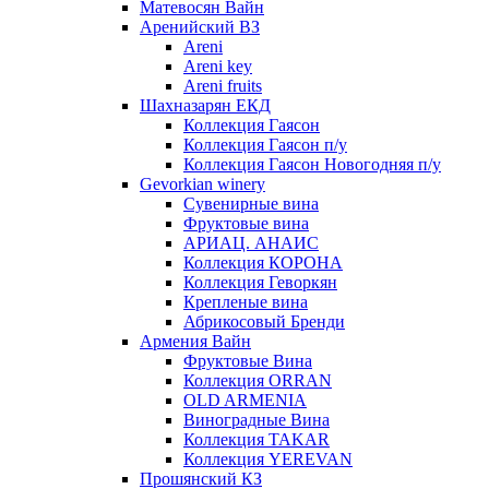
Матевосян Вайн
Аренийский ВЗ
Areni
Areni key
Areni fruits
Шахназарян ЕКД
Коллекция Гаясон
Коллекция Гаясон п/у
Коллекция Гаясон Новогодняя п/у
Gevorkian winery
Сувенирные вина
Фруктовые вина
АРИАЦ. АНАИС
Коллекция КОРОНА
Коллекция Геворкян
Крепленые вина
Абрикосовый Бренди
Армения Вайн
Фруктовые Вина
Коллекция ORRAN
OLD ARMENIA
Виноградные Вина
Коллекция TAKAR
Коллекция YEREVAN
Прошянский КЗ