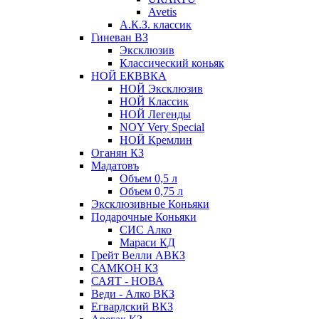
Avetis
А.К.З. классик
Гиневан ВЗ
Эксклюзив
Классический коньяк
НОЙ ЕКВВКА
НОЙ Эксклюзив
НОЙ Классик
НОЙ Легенды
NOY Very Speсial
НОЙ Кремлин
Оганян КЗ
Мадатовъ
Объем 0,5 л
Объем 0,75 л
Эксклюзивные Коньяки
Подарочные Коньяки
СИС Алко
Мараси КД
Грейт Велли АВКЗ
САМКОН КЗ
САЯТ - НОВА
Веди - Алко ВКЗ
Егвардский ВКЗ