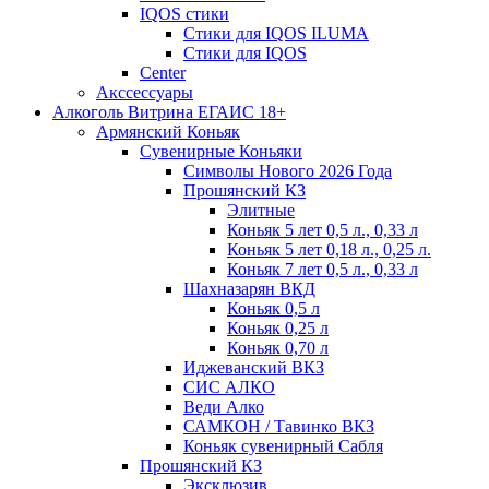
IQOS стики
Стики для IQOS ILUMA
Стики для IQOS
Сenter
Акссессуары
Алкоголь Витрина ЕГАИС 18+
Армянский Коньяк
Сувенирные Коньяки
Символы Нового 2026 Года
Прошянский КЗ
Элитные
Коньяк 5 лет 0,5 л., 0,33 л
Коньяк 5 лет 0,18 л., 0,25 л.
Коньяк 7 лет 0,5 л., 0,33 л
Шахназарян ВКД
Коньяк 0,5 л
Коньяк 0,25 л
Коньяк 0,70 л
Иджеванский ВКЗ
СИС АЛКО
Веди Алко
САМКОН / Тавинко ВКЗ
Коньяк сувенирный Сабля
Прошянский КЗ
Эксклюзив