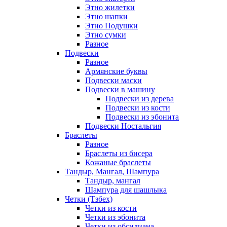
Этно жилетки
Этно шапки
Этно Подушки
Этно сумки
Разное
Подвески
Разное
Армянские буквы
Подвески маски
Подвески в машину
Подвески из дерева
Подвески из кости
Подвески из эбонита
Подвески Ностальгия
Браслеты
Разное
Браслеты из бисера
Кожаные браслеты
Тандыр, Мангал, Шампура
Тандыр, мангал
Шампура для шашлыка
Четки (Тзбех)
Четки из кости
Четки из эбонита
Четки из обсидиана