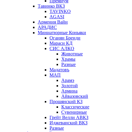
Премиум
Тавинко ВКЗ
TAVINKO
AGASI
Армения Вайн
АРАДИС
Миниатюрные Коньяки
Оганян Бренди
Мараси КД
СИС АЛКО
Животные
Храмы
Разные
Мадатовъ
МАП
Арамэ
Золотой
Армина
Айвазовский
Прошянский КЗ
Классические
Сувенирные
Грейт Велли АВКЗ
Иджеванский ВКЗ
Разные