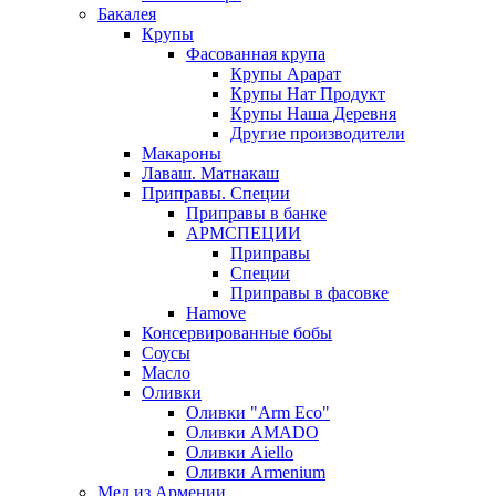
Бакалея
Крупы
Фасованная крупа
Крупы Арарат
Крупы Нат Продукт
Крупы Наша Деревня
Другие производители
Макароны
Лаваш. Матнакаш
Приправы. Специи
Приправы в банке
АРМСПЕЦИИ
Приправы
Специи
Приправы в фасовке
Hamove
Консервированные бобы
Соусы
Масло
Оливки
Оливки "Arm Eco"
Оливки AMADO
Оливки Aiello
Оливки Armenium
Мед из Армении