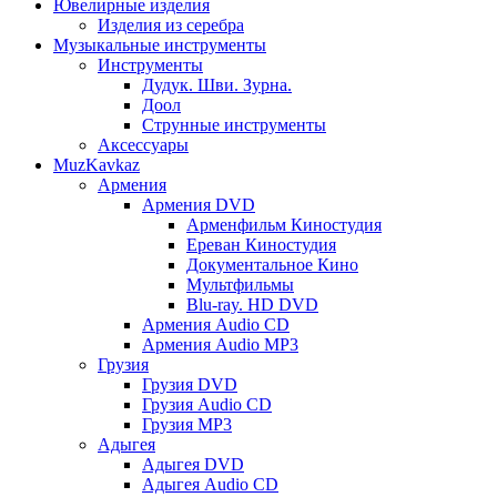
Ювелирные изделия
Изделия из серебра
Музыкальные инструменты
Инструменты
Дудук. Шви. Зурна.
Доол
Струнные инструменты
Аксессуары
MuzKavkaz
Армения
Армения DVD
Арменфильм Киностудия
Ереван Киностудия
Документальное Кино
Мультфильмы
Blu-ray. HD DVD
Армения Audio CD
Армения Audio MP3
Грузия
Грузия DVD
Грузия Audio CD
Грузия MP3
Адыгея
Адыгея DVD
Адыгея Audio CD