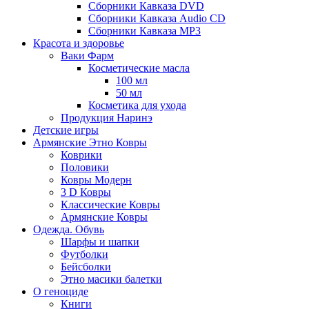
Сборники Кавказа DVD
Сборники Кавказа Audio CD
Сборники Кавказа MP3
Красота и здоровье
Ваки Фарм
Косметические масла
100 мл
50 мл
Косметика для ухода
Продукция Наринэ
Детские игры
Армянские Этно Ковры
Коврики
Половики
Ковры Модерн
3 D Ковры
Классические Ковры
Армянские Ковры
Одежда. Обувь
Шарфы и шапки
Футболки
Бейсболки
Этно масики балетки
О геноциде
Книги