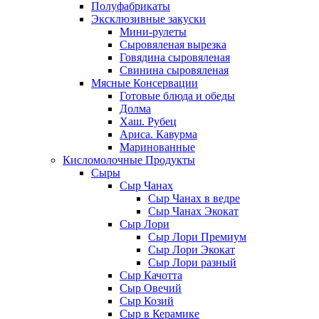
Полуфабрикаты
Эксклюзивные закуски
Мини-рулеты
Сыровяленая вырезка
Говядина сыровяленая
Свинина сыровяленая
Мясные Консервации
Готовые блюда и обеды
Долма
Хаш. Рубец
Ариса. Кавурма
Маринованные
Кисломолочные Продукты
Сыры
Сыр Чанах
Сыр Чанах в ведре
Сыр Чанах Экокат
Сыр Лори
Сыр Лори Премиум
Сыр Лори Экокат
Сыр Лори разный
Сыр Качотта
Сыр Овечий
Сыр Козий
Сыр в Керамике