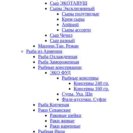
Сыр ЭКОТАВУШ
Сыры Эксклюзивный
Сыры полутведые
Крем сыры
Antipasti
Сыры ассорти
Сыр Чечил
Сыр разный
Мацони.Тан. Режан
Рыба из Армении
Рыба Охлажденная
Рыба Замороженная
Рыбные консервации
ЭКО ФУД
Рыбные консервы
Консервы 240 гр.
Консервы 160 гр.
Супы. Уха. Щи
Филе-кусочки. Суфле
Рыба Копченая
Раки Севанские
Раковые шейки
Раки живые
Раки варенные
Рыбная Икра