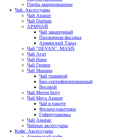
Грибы маринованные
Чай. Аксессуары
Чай Арарат
Чай Darman
АРМЧАЙ
Чай заварочный
Прозрачная фасовка
Армянский Тараз
Чай "IJEVAN". MASIS
Чай Агат
Чай Нане
Чай Гюмри
Чай Манана
Чай травяной
Био-сертифицированный
Весовой
Чай Meron berry
Чай Мега Арарат
Чай в пакете
Фильтр-пакетики
Гофроупаковка
Чай Амарас
Чайные аксессуары
Кофе. Аксессуары
Армянский кофе