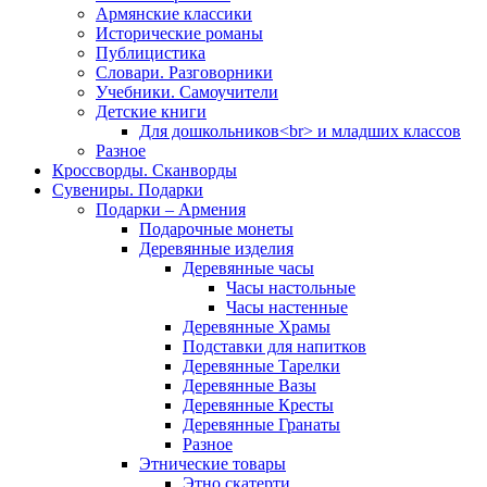
Армянские классики
Исторические романы
Публицистика
Словари. Разговорники
Учебники. Самоучители
Детские книги
Для дошкольников<br> и младших классов
Разное
Кроссворды. Сканворды
Сувениры. Подарки
Подарки – Армения
Подарочные монеты
Деревянные изделия
Деревянные часы
Часы настольные
Часы настенные
Деревянные Храмы
Подставки для напитков
Деревянные Тарелки
Деревянные Вазы
Деревянные Кресты
Деревянные Гранаты
Разное
Этнические товары
Этно скатерти