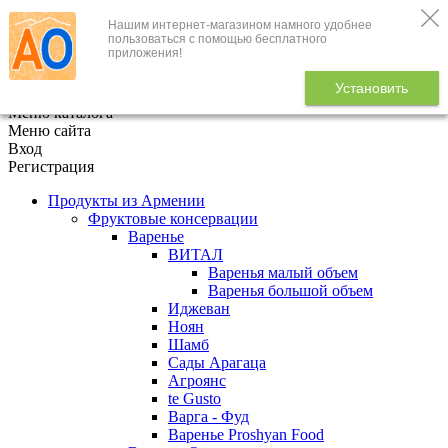
Нашим интернет-магазином намного удобнее
+7 (495) 646-888-1
пользоваться с помощью бесплатного
приложения!
В корзине
0
товаров
Установить
x
Меню каталога
Меню сайта
Вход
Регистрация
Продукты из Армении
Фруктовые консервации
Варенье
ВИТАЛ
Варенья малый объем
Варенья большой объем
Иджеван
Ноян
Шамб
Сады Арагаца
Агроянс
te Gusto
Варга - Фуд
Варенье Proshyan Food