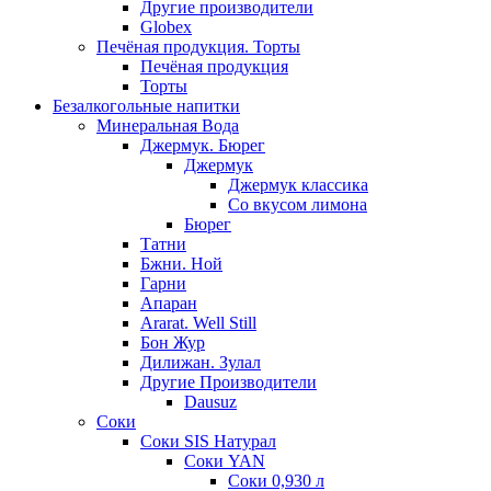
Другие производители
Globex
Печёная продукция. Торты
Печёная продукция
Торты
Безалкогольные напитки
Минеральная Вода
Джермук. Бюрег
Джермук
Джермук классика
Со вкусом лимона
Бюрег
Татни
Бжни. Ной
Гарни
Апаран
Ararat. Well Still
Бон Жур
Дилижан. Зулал
Другие Производители
Dausuz
Соки
Соки SIS Натурал
Соки YAN
Соки 0,930 л