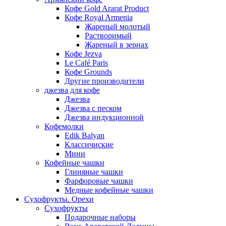
Кофе Gold Ararat Product
Кофе Royal Armenia
Жареный молотый
Растворимый
Жареный в зернах
Кофе Jezva
Le Café Paris
Кофе Grounds
Другие производители
джезва для кофе
Джезва
Джезва с песком
Джезва индукционной
Кофемолки
Edik Balyan
Классичиские
Мини
Кофейные чашки
Глиняные чашки
Фарфоровые чашки
Медные кофейные чашки
Сухофрукты. Орехи
Сухофрукты
Подарочные наборы