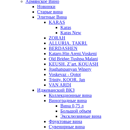
Армянское Вино
Новинки
Старые вина
Элитные Вина
KARAS
Karas
Karas New
ZORAH
ALLURIA. TAKRI.
BERDASHEN
Kataro.Hin Areni.Voskeni
Old Bridge.Tushpa.Malani
KEUSH. Z’art. KOUASH
Jraghatspanyan Winery
Voskevaz - Qotot
Trinity. KOOR. Jan
VAN ARDI
Иджеванский ВКЗ
Коллекционные вина
Виноградные вина
Вина 0,75 л
Большой объем
Эксклюзивные вина
Фруктовые вина
Cувенирные вина