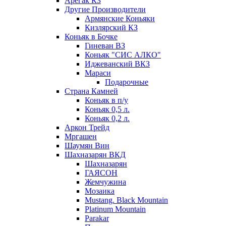
Арегак КЗ
Другие Производители
Армянские Коньяки
Кизлярский КЗ
Коньяк в Бочке
Гиневан ВЗ
Коньяк "СИС АЛКО"
Иджеванский ВКЗ
Мараси
Подарочные
Страна Камней
Коньяк в п/у
Коньяк 0,5 л.
Коньяк 0,2 л.
Аркон Трейд
Мргашен
Шаумян Вин
Шахназарян ВКД
Шахназарян
ГАЯСОН
Жемчужина
Мозаика
Mustang. Black Mountain
Platinum Mountain
Parakar