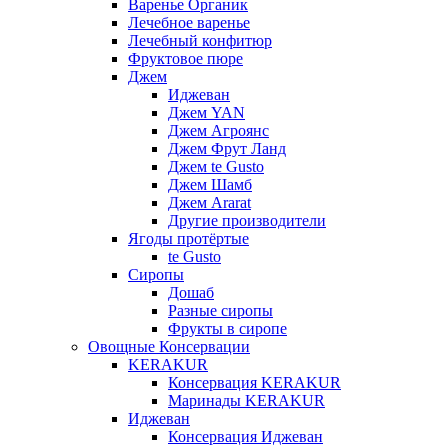
Варенье Органик
Лечебное варенье
Лечебный конфитюр
Фруктовое пюре
Джем
Иджеван
Джем YAN
Джем Агроянс
Джем Фрут Ланд
Джем te Gusto
Джем Шамб
Джем Ararat
Другие производители
Ягоды протёртые
te Gusto
Сиропы
Дошаб
Разные сиропы
Фрукты в сиропе
Овощные Консервации
KERAKUR
Консервация KERAKUR
Маринады KERAKUR
Иджеван
Консервация Иджеван