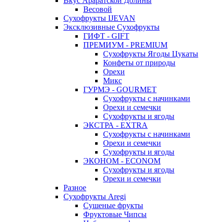
Вкус Араратской Долины
Весовой
Сухофрукты IJEVAN
Эксклюзивные Сухофрукты
ГИФТ - GIFT
ПРЕМИУМ - PREMIUM
Сухофрукты Ягоды Цукаты
Конфеты от природы
Орехи
Микс
ГУРМЭ - GOURMET
Сухофрукты с начинками
Орехи и семечки
Сухофрукты и ягоды
ЭКСТРА - EXTRA
Сухофрукты с начинками
Орехи и семечки
Сухофрукты и ягоды
ЭКОНОМ - ECONOM
Сухофрукты и ягоды
Орехи и семечки
Разное
Сухофрукты Aregi
Сушеные фрукты
Фруктовые Чипсы