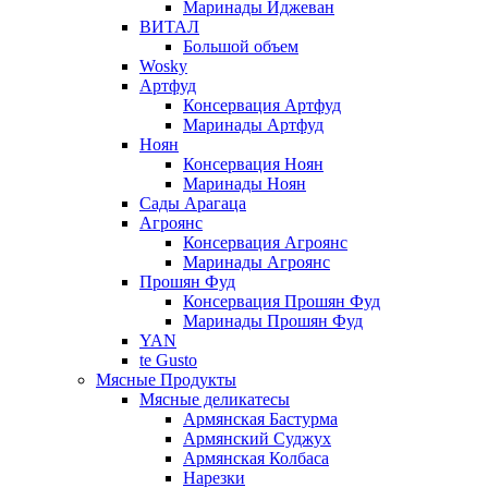
Маринады Иджеван
ВИТАЛ
Большой объем
Wosky
Артфуд
Консервация Артфуд
Маринады Артфуд
Ноян
Консервация Ноян
Маринады Ноян
Сады Арагаца
Агроянс
Консервация Агроянс
Маринады Агроянс
Прошян Фуд
Консервация Прошян Фуд
Маринады Прошян Фуд
YAN
te Gusto
Мясные Продукты
Мясные деликатесы
Армянская Бастурма
Армянский Суджух
Армянская Колбаса
Нарезки