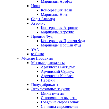
Маринады Артфуд
Ноян
Консервация Ноян
Маринады Ноян
Сады Арагаца
Агроянс
Консервация Агроянс
Маринады Агроянс
Прошян Фуд
Консервация Прошян Фуд
Маринады Прошян Фуд
YAN
te Gusto
Мясные Продукты
Мясные деликатесы
Армянская Бастурма
Армянский Суджух
Армянская Колбаса
Нарезки
Полуфабрикаты
Эксклюзивные закуски
Мини-рулеты
Сыровяленая вырезка
Говядина сыровяленая
Свинина сыровяленая