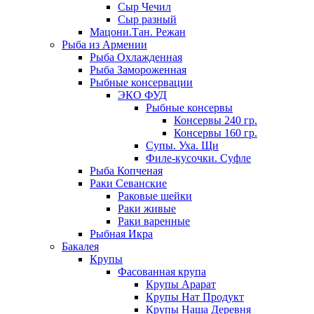
Сыр Чечил
Сыр разный
Мацони.Тан. Режан
Рыба из Армении
Рыба Охлажденная
Рыба Замороженная
Рыбные консервации
ЭКО ФУД
Рыбные консервы
Консервы 240 гр.
Консервы 160 гр.
Супы. Уха. Щи
Филе-кусочки. Суфле
Рыба Копченая
Раки Севанские
Раковые шейки
Раки живые
Раки варенные
Рыбная Икра
Бакалея
Крупы
Фасованная крупа
Крупы Арарат
Крупы Нат Продукт
Крупы Наша Деревня