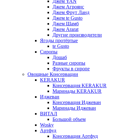
Джем YAN
Джем Агроянс
Джем Фрут Ланд
Джем te Gusto
Джем Шамб
Джем Ararat
Другие производители
Ягоды протёртые
te Gusto
Сиропы
Дошаб
Разные сиропы
Фрукты в сиропе
Овощные Консервации
KERAKUR
Консервация KERAKUR
Маринады KERAKUR
Иджеван
Консервация Иджеван
Маринады Иджеван
ВИТАЛ
Большой объем
Wosky
Артфуд
Консервация Артфуд