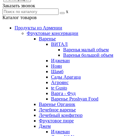
Заказать звонок
x
Каталог товаров
Продукты из Армении
Фруктовые консервации
Варенье
ВИТАЛ
Варенья малый объем
Варенья большой объем
Иджеван
Ноян
Шамб
Сады Арагаца
Агроянс
te Gusto
Варга - Фуд
Варенье Proshyan Food
Варенье Органик
Лечебное варенье
Лечебный конфитюр
Фруктовое пюре
Джем
Иджеван