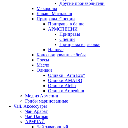
Другие производители
Макароны
Лаваш. Матнакаш
Приправы. Специи
Приправы в банке
АРМСПЕЦИИ
Приправы
Специи
Приправы в фасовке
Hamove
Консервированные бобы
Соусы
Масло
Оливки
Оливки "Arm Eco"
Оливки AMADO
Оливки Aiello
Оливки Armenium
Мед из Армении
Грибы маринованные
Чай. Аксессуары
Чай Арарат
Чай Darman
АРМЧАЙ
Чай заварочный