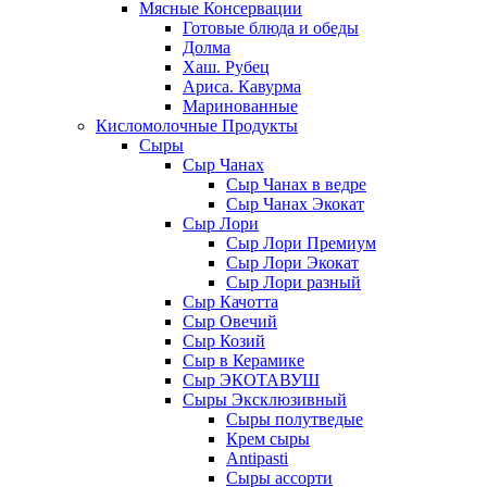
Мясные Консервации
Готовые блюда и обеды
Долма
Хаш. Рубец
Ариса. Кавурма
Маринованные
Кисломолочные Продукты
Сыры
Сыр Чанах
Сыр Чанах в ведре
Сыр Чанах Экокат
Сыр Лори
Сыр Лори Премиум
Сыр Лори Экокат
Сыр Лори разный
Сыр Качотта
Сыр Овечий
Сыр Козий
Сыр в Керамике
Сыр ЭКОТАВУШ
Сыры Эксклюзивный
Сыры полутведые
Крем сыры
Antipasti
Сыры ассорти