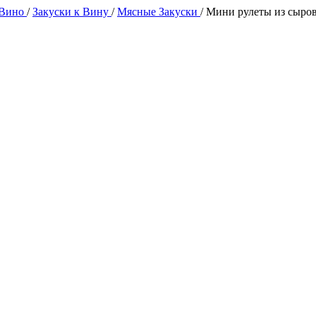
 Вино
/
Закуски к Вину
/
Мясные Закуски
/
Мини рулеты из сыров