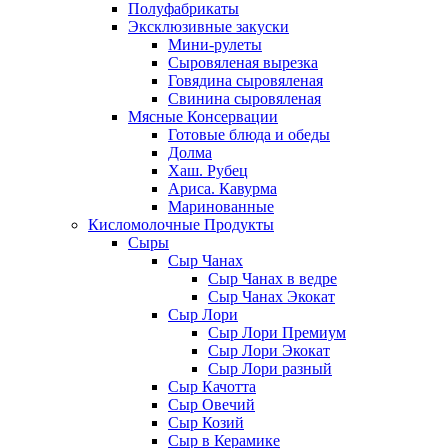
Полуфабрикаты
Эксклюзивные закуски
Мини-рулеты
Сыровяленая вырезка
Говядина сыровяленая
Свинина сыровяленая
Мясные Консервации
Готовые блюда и обеды
Долма
Хаш. Рубец
Ариса. Кавурма
Маринованные
Кисломолочные Продукты
Сыры
Сыр Чанах
Сыр Чанах в ведре
Сыр Чанах Экокат
Сыр Лори
Сыр Лори Премиум
Сыр Лори Экокат
Сыр Лори разный
Сыр Качотта
Сыр Овечий
Сыр Козий
Сыр в Керамике