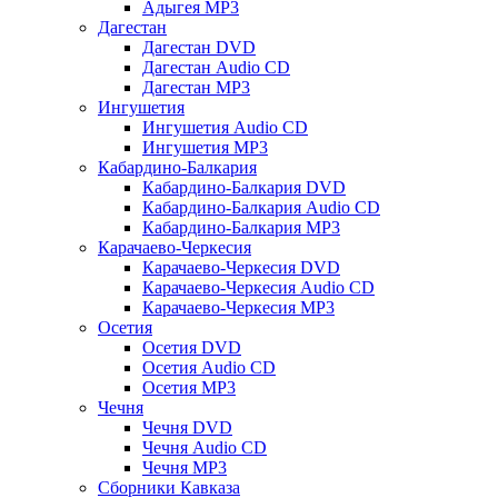
Адыгея MP3
Дагестан
Дагестан DVD
Дагестан Audio CD
Дагестан MP3
Ингушетия
Ингушетия Audio CD
Ингушетия MP3
Кабардино-Балкария
Кабардино-Балкария DVD
Кабардино-Балкария Audio CD
Кабардино-Балкария MP3
Карачаево-Черкесия
Карачаево-Черкесия DVD
Карачаево-Черкесия Audio CD
Карачаево-Черкесия MP3
Осетия
Осетия DVD
Осетия Audio CD
Осетия MP3
Чечня
Чечня DVD
Чечня Audio CD
Чечня MP3
Сборники Кавказа