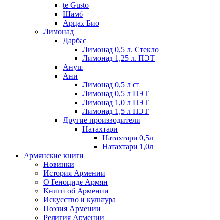
te Gusto
Шамб
Арцах Био
Лимонад
Дарбас
Лимонад 0,5 л. Стекло
Лимонад 1,25 л. ПЭТ
Ануш
Ани
Лимонад 0,5 л ст
Лимонад 0,5 л ПЭТ
Лимонад 1,0 л ПЭТ
Лимонад 1,5 л ПЭТ
Другие производители
Натахтари
Натахтари 0,5л
Натахтари 1,0л
Армянские книги
Новинки
История Армении
О Геноциде Армян
Книги об Армении
Иcкусство и культура
Поэзия Армении
Религия Армении