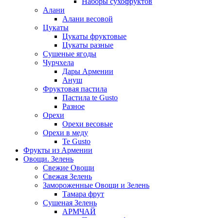
Наборы сухофруктов
Алани
Алани весовой
Цукаты
Цукаты фруктовые
Цукаты разные
Сушеные ягоды
Чурчхела
Дары Армении
Ануш
Фруктовая пастила
Пастила te Gusto
Разное
Орехи
Орехи весовые
Орехи в меду
Te Gusto
Фрукты из Армении
Овощи. Зелень
Свежие Овощи
Свежая Зелень
Замороженные Овощи и Зелень
Тамара фрут
Сушеная Зелень
АРМЧАЙ