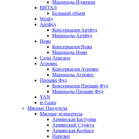
Маринады Иджеван
ВИТАЛ
Большой объем
Wosky
Артфуд
Консервация Артфуд
Маринады Артфуд
Ноян
Консервация Ноян
Маринады Ноян
Сады Арагаца
Агроянс
Консервация Агроянс
Маринады Агроянс
Прошян Фуд
Консервация Прошян Фуд
Маринады Прошян Фуд
YAN
te Gusto
Мясные Продукты
Мясные деликатесы
Армянская Бастурма
Армянский Суджух
Армянская Колбаса
Нарезки