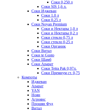
Соки 0,250 л
Соки SIS 1,6 л.
Соки Иджеван
Соки 1.0 л
Соки 0.25 л
Соки Noyan Premium
Соки и Нектары 1,0 л
Соки и Нектары 0,2 л
Соки стекло 0,75 л
Соки стекло 0,25 л
Соки Органик
Соки Витал
Соки te Gusto
Соки Шамб
Соки Арарат
Соки Tetra Pak 0,97л.
Соки Премиум ст. 0,75
Компоты
Иджеван
Арарат
YAN
Ноян
Агроянс
Прошян Фуд
Витал