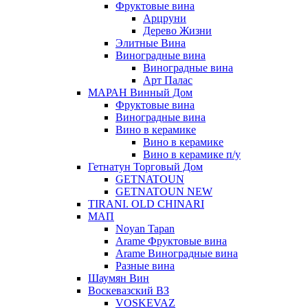
Фруктовые вина
Арцруни
Дерево Жизни
Элитные Вина
Виноградные вина
Виноградные вина
Арт Палас
МАРАН Винный Дом
Фруктовые вина
Виноградные вина
Вино в керамике
Вино в керамике
Вино в керамике п/у
Гетнатун Торговый Дом
GETNATOUN
GETNATOUN NEW
TIRANI. OLD CHINARI
МАП
Noyan Tapan
Arame Фруктовые вина
Arame Виноградные вина
Разные вина
Шаумян Вин
Воскевазский ВЗ
VOSKEVAZ