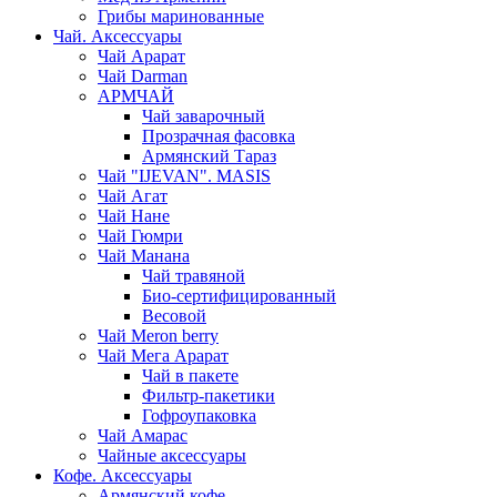
Грибы маринованные
Чай. Аксессуары
Чай Арарат
Чай Darman
АРМЧАЙ
Чай заварочный
Прозрачная фасовка
Армянский Тараз
Чай "IJEVAN". MASIS
Чай Агат
Чай Нане
Чай Гюмри
Чай Манана
Чай травяной
Био-сертифицированный
Весовой
Чай Meron berry
Чай Мега Арарат
Чай в пакете
Фильтр-пакетики
Гофроупаковка
Чай Амарас
Чайные аксессуары
Кофе. Аксессуары
Армянский кофе