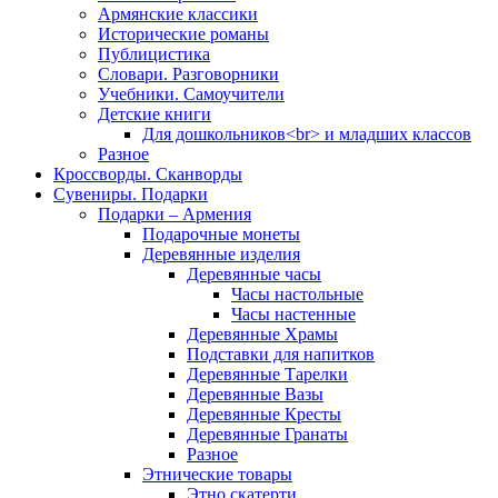
Армянские классики
Исторические романы
Публицистика
Словари. Разговорники
Учебники. Самоучители
Детские книги
Для дошкольников<br> и младших классов
Разное
Кроссворды. Сканворды
Сувениры. Подарки
Подарки – Армения
Подарочные монеты
Деревянные изделия
Деревянные часы
Часы настольные
Часы настенные
Деревянные Храмы
Подставки для напитков
Деревянные Тарелки
Деревянные Вазы
Деревянные Кресты
Деревянные Гранаты
Разное
Этнические товары
Этно скатерти