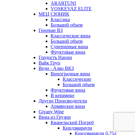
ARARTUNI
VOSKEVAZ ELITE
МЕЦ СЮНИК
Классика
Большой объем
Гиневан ВЗ
Классические вина
Большой объем
Сувенирные вина
Фруктовые вина
Гордость Нации
Вайк Груп
Веди - Алко ВКЗ
Виноградные вина
Классические
Большой объем
Фруктовые вина
В керамике
Другие Производители
Армянские вина
Givany Wine
Вина из Грузии
Кварельский Погреб
Киндзмараули
Киндзмараули 0,75л