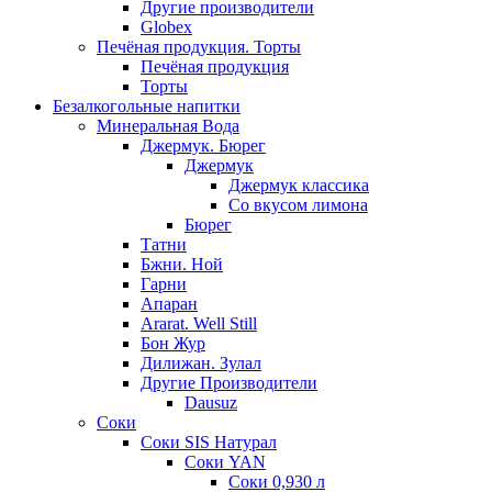
Другие производители
Globex
Печёная продукция. Торты
Печёная продукция
Торты
Безалкогольные напитки
Минеральная Вода
Джермук. Бюрег
Джермук
Джермук классика
Со вкусом лимона
Бюрег
Татни
Бжни. Ной
Гарни
Апаран
Ararat. Well Still
Бон Жур
Дилижан. Зулал
Другие Производители
Dausuz
Соки
Соки SIS Натурал
Соки YAN
Соки 0,930 л