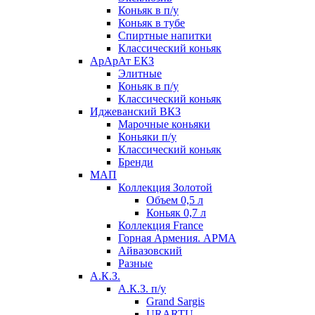
Коньяк в п/у
Коньяк в тубе
Спиртные напитки
Классический коньяк
АрАрАт ЕКЗ
Элитные
Коньяк в п/у
Классический коньяк
Иджеванский ВКЗ
Марочные коньяки
Коньяки п/у
Классический коньяк
Бренди
МАП
Коллекция Золотой
Объем 0,5 л
Коньяк 0,7 л
Коллекция France
Горная Армения. АРМА
Айвазовский
Разные
А.К.З.
А.К.З. п/у
Grand Sargis
URARTU