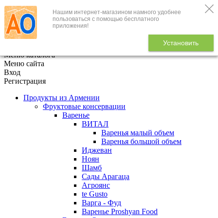
Нашим интернет-магазином намного удобнее
+7 (495) 646-888-1
пользоваться с помощью бесплатного
приложения!
В корзине
0
товаров
Установить
x
Меню каталога
Меню сайта
Вход
Регистрация
Продукты из Армении
Фруктовые консервации
Варенье
ВИТАЛ
Варенья малый объем
Варенья большой объем
Иджеван
Ноян
Шамб
Сады Арагаца
Агроянс
te Gusto
Варга - Фуд
Варенье Proshyan Food