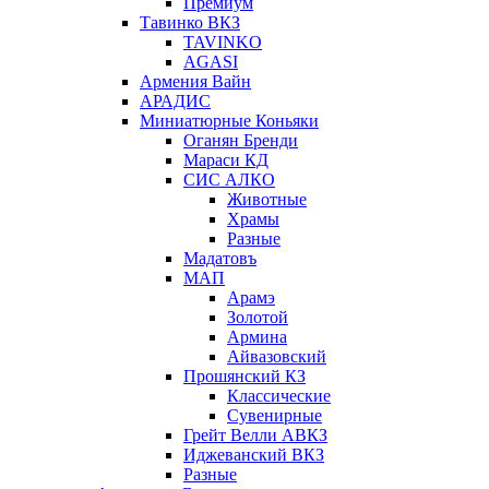
Премиум
Тавинко ВКЗ
TAVINKO
AGASI
Армения Вайн
АРАДИС
Миниатюрные Коньяки
Оганян Бренди
Мараси КД
СИС АЛКО
Животные
Храмы
Разные
Мадатовъ
МАП
Арамэ
Золотой
Армина
Айвазовский
Прошянский КЗ
Классические
Сувенирные
Грейт Велли АВКЗ
Иджеванский ВКЗ
Разные