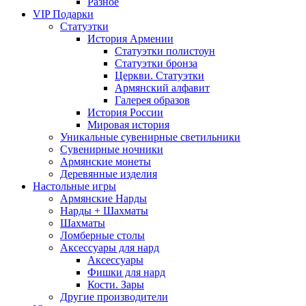
Разное
VIP Подарки
Статуэтки
История Армении
Статуэтки полистоун
Статуэтки бронза
Церкви. Статуэтки
Армянский алфавит
Галерея образов
История России
Мировая история
Уникальные сувенирные светильники
Сувенирные ночники
Армянские монеты
Деревянные изделия
Настольные игры
Армянские Нарды
Нарды + Шахматы
Шахматы
Ломберные столы
Аксессуары для нард
Аксессуары
Фишки для нард
Кости. Зары
Другие производители