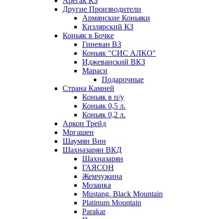
Арегак КЗ
Другие Производители
Армянские Коньяки
Кизлярский КЗ
Коньяк в Бочке
Гиневан ВЗ
Коньяк "СИС АЛКО"
Иджеванский ВКЗ
Мараси
Подарочные
Страна Камней
Коньяк в п/у
Коньяк 0,5 л.
Коньяк 0,2 л.
Аркон Трейд
Мргашен
Шаумян Вин
Шахназарян ВКД
Шахназарян
ГАЯСОН
Жемчужина
Мозаика
Mustang. Black Mountain
Platinum Mountain
Parakar