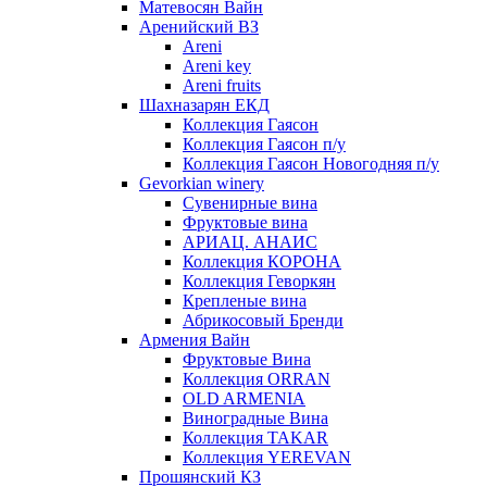
Матевосян Вайн
Аренийский ВЗ
Areni
Areni key
Areni fruits
Шахназарян ЕКД
Коллекция Гаясон
Коллекция Гаясон п/у
Коллекция Гаясон Новогодняя п/у
Gevorkian winery
Сувенирные вина
Фруктовые вина
АРИАЦ. АНАИС
Коллекция КОРОНА
Коллекция Геворкян
Крепленые вина
Абрикосовый Бренди
Армения Вайн
Фруктовые Вина
Коллекция ORRAN
OLD ARMENIA
Виноградные Вина
Коллекция TAKAR
Коллекция YEREVAN
Прошянский КЗ