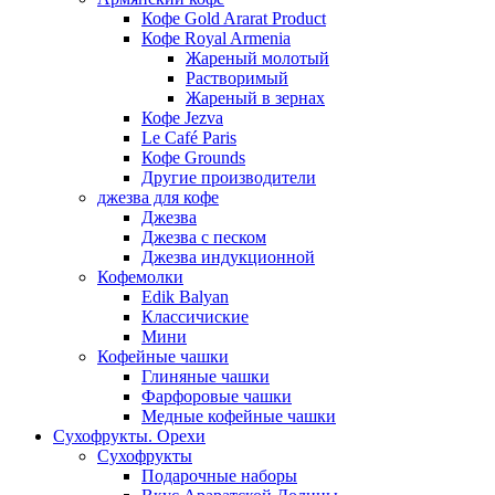
Кофе Gold Ararat Product
Кофе Royal Armenia
Жареный молотый
Растворимый
Жареный в зернах
Кофе Jezva
Le Café Paris
Кофе Grounds
Другие производители
джезва для кофе
Джезва
Джезва с песком
Джезва индукционной
Кофемолки
Edik Balyan
Классичиские
Мини
Кофейные чашки
Глиняные чашки
Фарфоровые чашки
Медные кофейные чашки
Сухофрукты. Орехи
Сухофрукты
Подарочные наборы