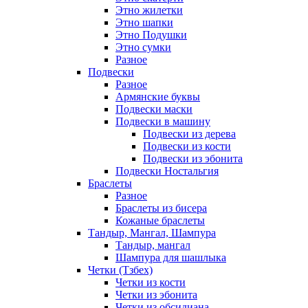
Этно жилетки
Этно шапки
Этно Подушки
Этно сумки
Разное
Подвески
Разное
Армянские буквы
Подвески маски
Подвески в машину
Подвески из дерева
Подвески из кости
Подвески из эбонита
Подвески Ностальгия
Браслеты
Разное
Браслеты из бисера
Кожаные браслеты
Тандыр, Мангал, Шампура
Тандыр, мангал
Шампура для шашлыка
Четки (Тзбех)
Четки из кости
Четки из эбонита
Четки из обсидиана