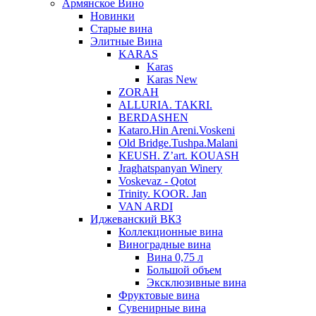
Армянское Вино
Новинки
Старые вина
Элитные Вина
KARAS
Karas
Karas New
ZORAH
ALLURIA. TAKRI.
BERDASHEN
Kataro.Hin Areni.Voskeni
Old Bridge.Tushpa.Malani
KEUSH. Z’art. KOUASH
Jraghatspanyan Winery
Voskevaz - Qotot
Trinity. KOOR. Jan
VAN ARDI
Иджеванский ВКЗ
Коллекционные вина
Виноградные вина
Вина 0,75 л
Большой объем
Эксклюзивные вина
Фруктовые вина
Cувенирные вина