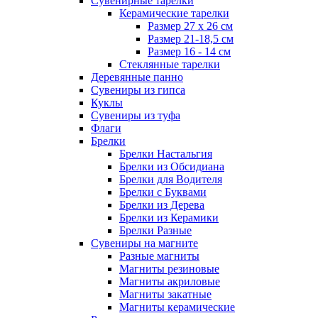
Сувенирные тарелки
Керамические тарелки
Размер 27 х 26 см
Размер 21-18,5 см
Размер 16 - 14 см
Стеклянные тарелки
Деревянные панно
Сувениры из гипса
Куклы
Сувениры из туфа
Флаги
Брелки
Брелки Настальгия
Брелки из Обсидиана
Брелки для Водителя
Брелки с Буквами
Брелки из Дерева
Брелки из Керамики
Брелки Разные
Сувениры на магните
Разные магниты
Магниты резиновые
Магниты акриловые
Магниты закатные
Магниты керамические