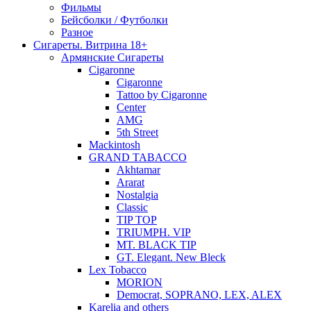
Фильмы
Бейсболки / Футболки
Разное
Сигареты. Витрина 18+
Армянские Сигареты
Cigaronne
Cigaronne
Tattoo by Cigaronne
Center
AMG
5th Street
Mackintosh
GRAND TABACCO
Akhtamar
Ararat
Nostalgia
Classic
TIP TOP
TRIUMPH. VIP
MT. BLACK TIP
GT. Elegant. New Bleck
Lex Tobacco
MORION
Democrat, SOPRANO, LEX, ALEX
Karelia and others