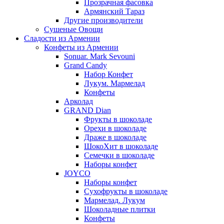
Прозрачная фасовка
Армянский Тараз
Другие производители
Сушеные Овощи
Сладости из Армении
Конфеты из Армении
Sonuar. Mark Sevouni
Grand Candy
Набор Конфет
Лукум. Мармелад
Конфеты
Арколад
GRAND Dian
Фрукты в шоколаде
Орехи в шоколаде
Драже в шоколаде
ШокоХит в шоколаде
Семечки в шоколаде
Наборы конфет
JOYCO
Наборы конфет
Сухофрукты в шоколаде
Мармелад. Лукум
Шоколадные плитки
Конфеты