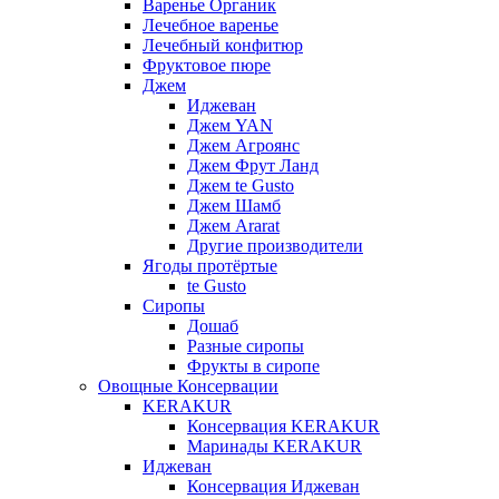
Варенье Органик
Лечебное варенье
Лечебный конфитюр
Фруктовое пюре
Джем
Иджеван
Джем YAN
Джем Агроянс
Джем Фрут Ланд
Джем te Gusto
Джем Шамб
Джем Ararat
Другие производители
Ягоды протёртые
te Gusto
Сиропы
Дошаб
Разные сиропы
Фрукты в сиропе
Овощные Консервации
KERAKUR
Консервация KERAKUR
Маринады KERAKUR
Иджеван
Консервация Иджеван