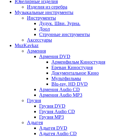
Ювелирные изделия
Изделия из серебра
Музыкальные инструменты
Инструменты
Дудук. Шви. Зурна.
Доол
Струнные инструменты
Аксессуары
MuzKavkaz
Армения
Армения DVD
Арменфильм Киностудия
Ереван Киностудия
Документальное Кино
Мультфильмы
Blu-ray. HD DVD
Армения Audio CD
Армения Audio MP3
Грузия
Грузия DVD
Грузия Audio CD
Грузия MP3
Адыгея
Адыгея DVD
Адыгея Audio CD