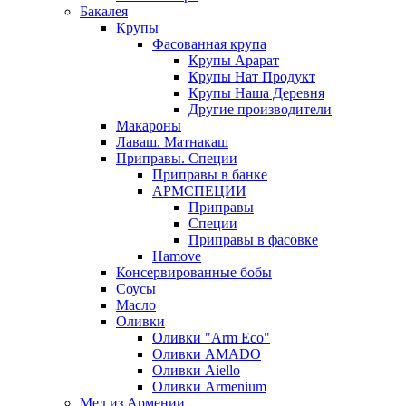
Бакалея
Крупы
Фасованная крупа
Крупы Арарат
Крупы Нат Продукт
Крупы Наша Деревня
Другие производители
Макароны
Лаваш. Матнакаш
Приправы. Специи
Приправы в банке
АРМСПЕЦИИ
Приправы
Специи
Приправы в фасовке
Hamove
Консервированные бобы
Соусы
Масло
Оливки
Оливки "Arm Eco"
Оливки AMADO
Оливки Aiello
Оливки Armenium
Мед из Армении