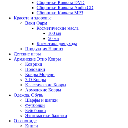
Сборники Кавказа DVD
Сборники Кавказа Audio CD
Сборники Кавказа MP3
Красота и здоровье
Ваки Фарм
Косметические масла
100 мл
50 мл
Косметика для ухода
Продукция Наринэ
Детские игры
Армянские Этно Ковры
Коврики
Половики
Ковры Модерн
3 D Ковры
Классические Ковры
Армянские Ковры
Одежда. Обувь
Шарфы и шапки
Футболки
Бейсболки
Этно масики балетки
О геноциде
Книги