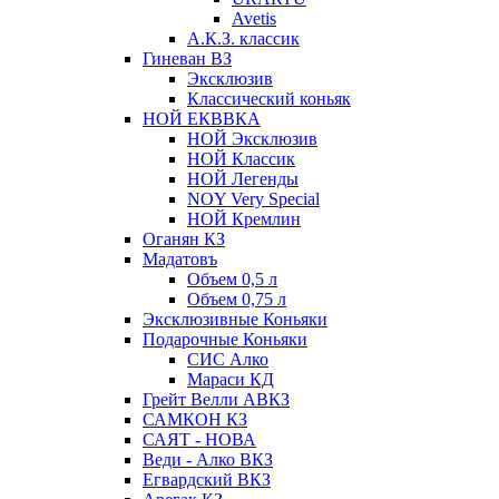
Avetis
А.К.З. классик
Гиневан ВЗ
Эксклюзив
Классический коньяк
НОЙ ЕКВВКА
НОЙ Эксклюзив
НОЙ Классик
НОЙ Легенды
NOY Very Speсial
НОЙ Кремлин
Оганян КЗ
Мадатовъ
Объем 0,5 л
Объем 0,75 л
Эксклюзивные Коньяки
Подарочные Коньяки
СИС Алко
Мараси КД
Грейт Велли АВКЗ
САМКОН КЗ
САЯТ - НОВА
Веди - Алко ВКЗ
Егвардский ВКЗ