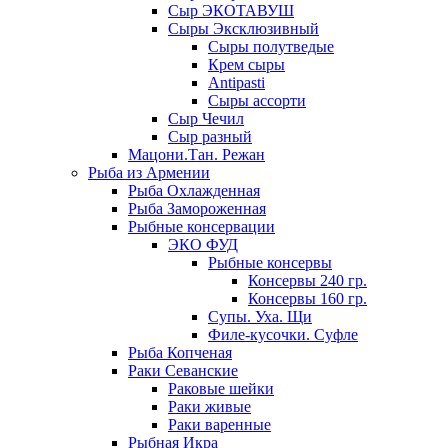
Сыр ЭКОТАВУШ
Сыры Эксклюзивный
Сыры полутведые
Крем сыры
Antipasti
Сыры ассорти
Сыр Чечил
Сыр разный
Мацони.Тан. Режан
Рыба из Армении
Рыба Охлажденная
Рыба Замороженная
Рыбные консервации
ЭКО ФУД
Рыбные консервы
Консервы 240 гр.
Консервы 160 гр.
Супы. Уха. Щи
Филе-кусочки. Суфле
Рыба Копченая
Раки Севанские
Раковые шейки
Раки живые
Раки варенные
Рыбная Икра