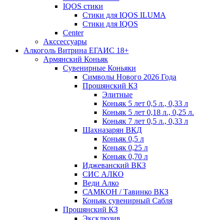
IQOS стики
Стики для IQOS ILUMA
Стики для IQOS
Сenter
Акссессуары
Алкоголь Витрина ЕГАИС 18+
Армянский Коньяк
Сувенирные Коньяки
Символы Нового 2026 Года
Прошянский КЗ
Элитные
Коньяк 5 лет 0,5 л., 0,33 л
Коньяк 5 лет 0,18 л., 0,25 л.
Коньяк 7 лет 0,5 л., 0,33 л
Шахназарян ВКД
Коньяк 0,5 л
Коньяк 0,25 л
Коньяк 0,70 л
Иджеванский ВКЗ
СИС АЛКО
Веди Алко
САМКОН / Тавинко ВКЗ
Коньяк сувенирный Сабля
Прошянский КЗ
Эксклюзив