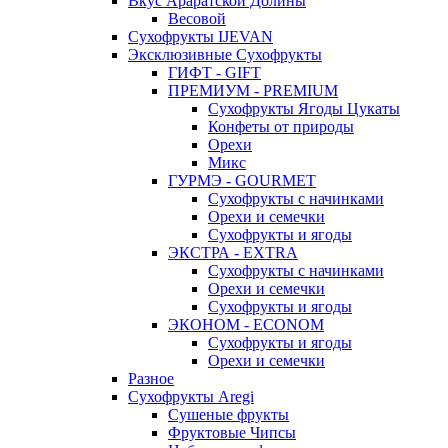
Вкус Араратской Долины
Весовой
Сухофрукты IJEVAN
Эксклюзивные Сухофрукты
ГИФТ - GIFT
ПРЕМИУМ - PREMIUM
Сухофрукты Ягоды Цукаты
Конфеты от природы
Орехи
Микс
ГУРМЭ - GOURMET
Сухофрукты с начинками
Орехи и семечки
Сухофрукты и ягоды
ЭКСТРА - EXTRA
Сухофрукты с начинками
Орехи и семечки
Сухофрукты и ягоды
ЭКОНОМ - ECONOM
Сухофрукты и ягоды
Орехи и семечки
Разное
Сухофрукты Aregi
Сушеные фрукты
Фруктовые Чипсы