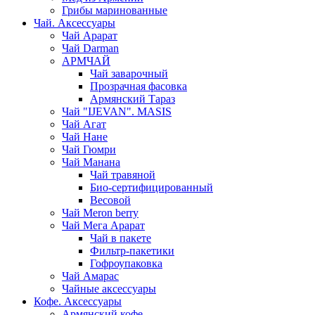
Грибы маринованные
Чай. Аксессуары
Чай Арарат
Чай Darman
АРМЧАЙ
Чай заварочный
Прозрачная фасовка
Армянский Тараз
Чай "IJEVAN". MASIS
Чай Агат
Чай Нане
Чай Гюмри
Чай Манана
Чай травяной
Био-сертифицированный
Весовой
Чай Meron berry
Чай Мега Арарат
Чай в пакете
Фильтр-пакетики
Гофроупаковка
Чай Амарас
Чайные аксессуары
Кофе. Аксессуары
Армянский кофе