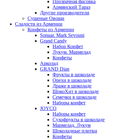
Прозрачная фасовка
Армянский Тараз
Другие производители
Сушеные Овощи
Сладости из Армении
Конфеты из Армении
Sonuar. Mark Sevouni
Grand Candy
Набор Конфет
Лукум. Мармелад
Конфеты
Арколад
GRAND Dian
Фрукты в шоколаде
Орехи в шоколаде
Драже в шоколаде
ШокоХит в шоколаде
Семечки в шоколаде
Наборы конфет
JOYCO
Наборы конфет
Сухофрукты в шоколаде
Мармелад. Лукум
Шоколадные плитки
Конфеты