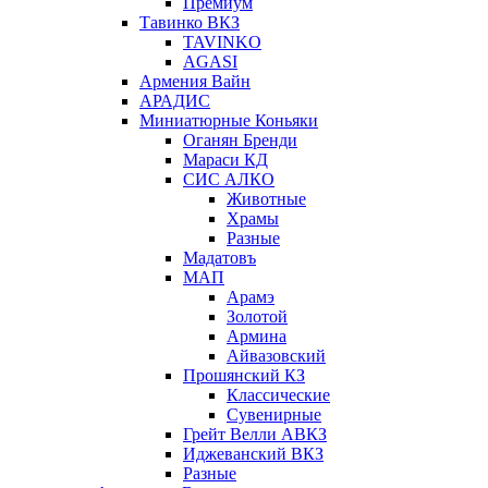
Премиум
Тавинко ВКЗ
TAVINKO
AGASI
Армения Вайн
АРАДИС
Миниатюрные Коньяки
Оганян Бренди
Мараси КД
СИС АЛКО
Животные
Храмы
Разные
Мадатовъ
МАП
Арамэ
Золотой
Армина
Айвазовский
Прошянский КЗ
Классические
Сувенирные
Грейт Велли АВКЗ
Иджеванский ВКЗ
Разные