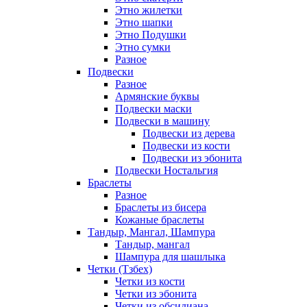
Этно жилетки
Этно шапки
Этно Подушки
Этно сумки
Разное
Подвески
Разное
Армянские буквы
Подвески маски
Подвески в машину
Подвески из дерева
Подвески из кости
Подвески из эбонита
Подвески Ностальгия
Браслеты
Разное
Браслеты из бисера
Кожаные браслеты
Тандыр, Мангал, Шампура
Тандыр, мангал
Шампура для шашлыка
Четки (Тзбех)
Четки из кости
Четки из эбонита
Четки из обсидиана