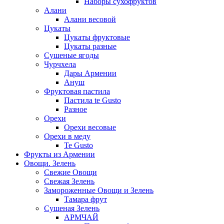
Наборы сухофруктов
Алани
Алани весовой
Цукаты
Цукаты фруктовые
Цукаты разные
Сушеные ягоды
Чурчхела
Дары Армении
Ануш
Фруктовая пастила
Пастила te Gusto
Разное
Орехи
Орехи весовые
Орехи в меду
Te Gusto
Фрукты из Армении
Овощи. Зелень
Свежие Овощи
Свежая Зелень
Замороженные Овощи и Зелень
Тамара фрут
Сушеная Зелень
АРМЧАЙ