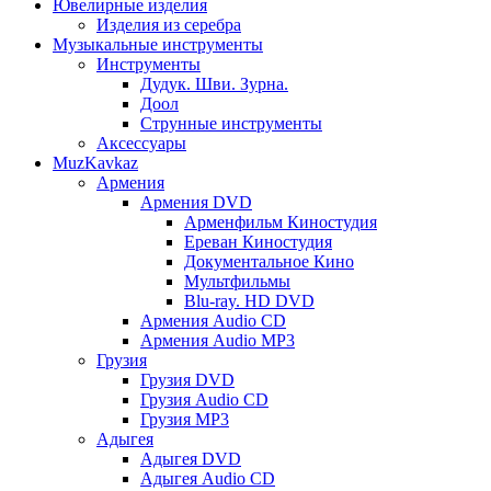
Ювелирные изделия
Изделия из серебра
Музыкальные инструменты
Инструменты
Дудук. Шви. Зурна.
Доол
Струнные инструменты
Аксессуары
MuzKavkaz
Армения
Армения DVD
Арменфильм Киностудия
Ереван Киностудия
Документальное Кино
Мультфильмы
Blu-ray. HD DVD
Армения Audio CD
Армения Audio MP3
Грузия
Грузия DVD
Грузия Audio CD
Грузия MP3
Адыгея
Адыгея DVD
Адыгея Audio CD