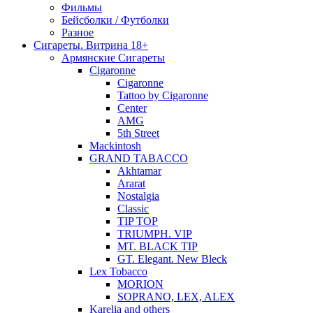
Фильмы
Бейсболки / Футболки
Разное
Сигареты. Витрина 18+
Армянские Сигареты
Cigaronne
Cigaronne
Tattoo by Cigaronne
Center
AMG
5th Street
Mackintosh
GRAND TABACCO
Akhtamar
Ararat
Nostalgia
Classic
TIP TOP
TRIUMPH. VIP
MT. BLACK TIP
GT. Elegant. New Bleck
Lex Tobacco
MORION
SOPRANO, LEX, ALEX
Karelia and others