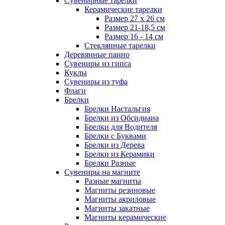
Сувенирные тарелки
Керамические тарелки
Размер 27 х 26 см
Размер 21-18,5 см
Размер 16 - 14 см
Стеклянные тарелки
Деревянные панно
Сувениры из гипса
Куклы
Сувениры из туфа
Флаги
Брелки
Брелки Настальгия
Брелки из Обсидиана
Брелки для Водителя
Брелки с Буквами
Брелки из Дерева
Брелки из Керамики
Брелки Разные
Сувениры на магните
Разные магниты
Магниты резиновые
Магниты акриловые
Магниты закатные
Магниты керамические