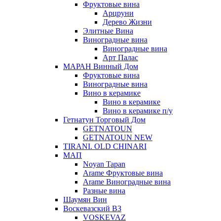
Фруктовые вина
Арцруни
Дерево Жизни
Элитные Вина
Виноградные вина
Виноградные вина
Арт Палас
МАРАН Винный Дом
Фруктовые вина
Виноградные вина
Вино в керамике
Вино в керамике
Вино в керамике п/у
Гетнатун Торговый Дом
GETNATOUN
GETNATOUN NEW
TIRANI. OLD CHINARI
МАП
Noyan Tapan
Arame Фруктовые вина
Arame Виноградные вина
Разные вина
Шаумян Вин
Воскевазский ВЗ
VOSKEVAZ