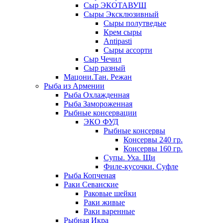
Сыр ЭКОТАВУШ
Сыры Эксклюзивный
Сыры полутведые
Крем сыры
Antipasti
Сыры ассорти
Сыр Чечил
Сыр разный
Мацони.Тан. Режан
Рыба из Армении
Рыба Охлажденная
Рыба Замороженная
Рыбные консервации
ЭКО ФУД
Рыбные консервы
Консервы 240 гр.
Консервы 160 гр.
Супы. Уха. Щи
Филе-кусочки. Суфле
Рыба Копченая
Раки Севанские
Раковые шейки
Раки живые
Раки варенные
Рыбная Икра