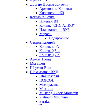
Арегак КЗ
Другие Производители
Армянские Коньяки
Кизлярский КЗ
Коньяк в Бочке
Гиневан ВЗ
Коньяк "СИС АЛКО"
Иджеванский ВКЗ
Мараси
Подарочные
Страна Камней
Коньяк в п/у
Коньяк 0,5 л.
Коньяк 0,2 л.
Аркон Трейд
Мргашен
Шаумян Вин
Шахназарян ВКД
Шахназарян
ГАЯСОН
Жемчужина
Мозаика
Mustang. Black Mountain
Platinum Mountain
Parakar