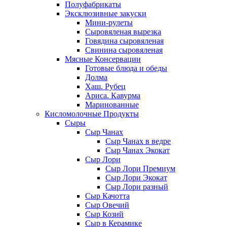
Полуфабрикаты
Эксклюзивные закуски
Мини-рулеты
Сыровяленая вырезка
Говядина сыровяленая
Свинина сыровяленая
Мясные Консервации
Готовые блюда и обеды
Долма
Хаш. Рубец
Ариса. Кавурма
Маринованные
Кисломолочные Продукты
Сыры
Сыр Чанах
Сыр Чанах в ведре
Сыр Чанах Экокат
Сыр Лори
Сыр Лори Премиум
Сыр Лори Экокат
Сыр Лори разный
Сыр Качотта
Сыр Овечий
Сыр Козий
Сыр в Керамике