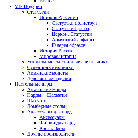
Разное
VIP Подарки
Статуэтки
История Армении
Статуэтки полистоун
Статуэтки бронза
Церкви. Статуэтки
Армянский алфавит
Галерея образов
История России
Мировая история
Уникальные сувенирные светильники
Сувенирные ночники
Армянские монеты
Деревянные изделия
Настольные игры
Армянские Нарды
Нарды + Шахматы
Шахматы
Ломберные столы
Аксессуары для нард
Аксессуары
Фишки для нард
Кости. Зары
Другие производители