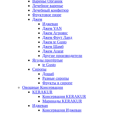
Варенье Органик
Лечебное варенье
Лечебный конфитюр
Фруктовое пюре
Джем
Иджеван
Джем YAN
Джем Агроянс
Джем Фрут Ланд
Джем te Gusto
Джем Шамб
Джем Ararat
Другие производители
Ягоды протёртые
te Gusto
Сиропы
Дошаб
Разные сиропы
Фрукты в сиропе
Овощные Консервации
KERAKUR
Консервация KERAKUR
Маринады KERAKUR
Иджеван
Консервация Иджеван