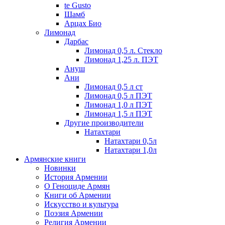
te Gusto
Шамб
Арцах Био
Лимонад
Дарбас
Лимонад 0,5 л. Стекло
Лимонад 1,25 л. ПЭТ
Ануш
Ани
Лимонад 0,5 л ст
Лимонад 0,5 л ПЭТ
Лимонад 1,0 л ПЭТ
Лимонад 1,5 л ПЭТ
Другие производители
Натахтари
Натахтари 0,5л
Натахтари 1,0л
Армянские книги
Новинки
История Армении
О Геноциде Армян
Книги об Армении
Иcкусство и культура
Поэзия Армении
Религия Армении