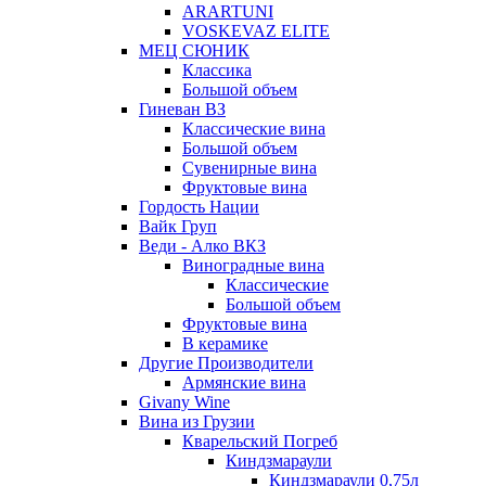
ARARTUNI
VOSKEVAZ ELITE
МЕЦ СЮНИК
Классика
Большой объем
Гиневан ВЗ
Классические вина
Большой объем
Сувенирные вина
Фруктовые вина
Гордость Нации
Вайк Груп
Веди - Алко ВКЗ
Виноградные вина
Классические
Большой объем
Фруктовые вина
В керамике
Другие Производители
Армянские вина
Givany Wine
Вина из Грузии
Кварельский Погреб
Киндзмараули
Киндзмараули 0,75л