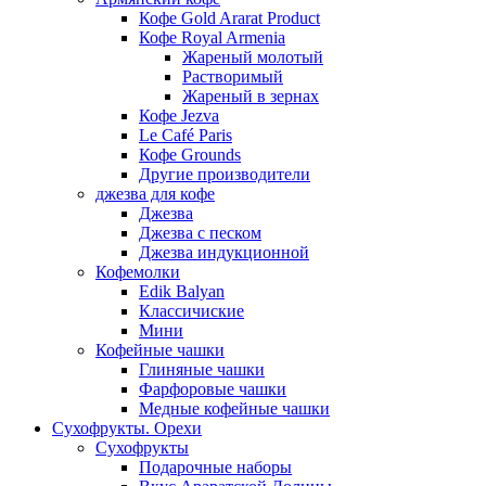
Кофе Gold Ararat Product
Кофе Royal Armenia
Жареный молотый
Растворимый
Жареный в зернах
Кофе Jezva
Le Café Paris
Кофе Grounds
Другие производители
джезва для кофе
Джезва
Джезва с песком
Джезва индукционной
Кофемолки
Edik Balyan
Классичиские
Мини
Кофейные чашки
Глиняные чашки
Фарфоровые чашки
Медные кофейные чашки
Сухофрукты. Орехи
Сухофрукты
Подарочные наборы