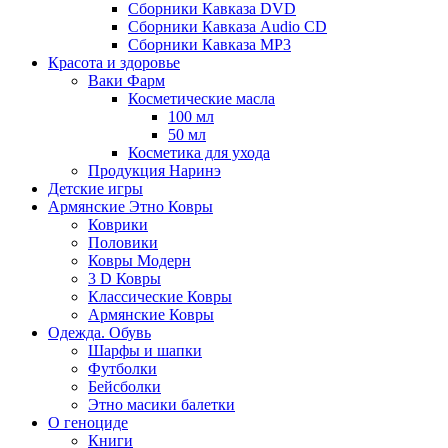
Сборники Кавказа DVD
Сборники Кавказа Audio CD
Сборники Кавказа MP3
Красота и здоровье
Ваки Фарм
Косметические масла
100 мл
50 мл
Косметика для ухода
Продукция Наринэ
Детские игры
Армянские Этно Ковры
Коврики
Половики
Ковры Модерн
3 D Ковры
Классические Ковры
Армянские Ковры
Одежда. Обувь
Шарфы и шапки
Футболки
Бейсболки
Этно масики балетки
О геноциде
Книги