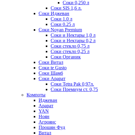
Соки 0,250 л
Соки SIS 1,6 л.
Соки Иджеван
Соки 1.0 л
Соки 0.25 л
Соки Noyan Premium
Соки и Нектары 1,0 л
Соки и Нектары 0,2 л
Соки стекло 0,75 л
Соки стекло 0,25 л
Соки Органик
Соки Витал
Соки te Gusto
Соки Шамб
Соки Арарат
Соки Tetra Pak 0,97л.
Соки Премиум ст. 0,75
Компоты
Иджеван
Арарат
YAN
Ноян
Агроянс
Прошян Фуд
Витал