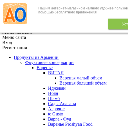
Нашим интернет-магазином намного удобнее пользов
+7 (495) 646-888-1
помощью бесплатного приложения!
В корзине
0
товаров
Ус
x
Меню каталога
Меню сайта
Вход
Регистрация
Продукты из Армении
Фруктовые консервации
Варенье
ВИТАЛ
Варенья малый объем
Варенья большой объем
Иджеван
Ноян
Шамб
Сады Арагаца
Агроянс
te Gusto
Варга - Фуд
Варенье Proshyan Food