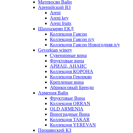
Матевосян Вайн
Аренийский ВЗ
Areni
Areni key
Areni fruits
Шахназарян ЕКД
Коллекция Гаясон
Коллекция Гаясон п/у
Коллекция Гаясон Новогодняя п/у
Gevorkian winery
Сувенирные вина
Фруктовые вина
АРИАЦ. АНАИС
Коллекция КОРОНА
Коллекция Геворкян
Крепленые вина
Абрикосовый Бренди
Армения Вайн
Фруктовые Вина
Коллекция ORRAN
OLD ARMENIA
Виноградные Вина
Коллекция TAKAR
Коллекция YEREVAN
Прошянский КЗ