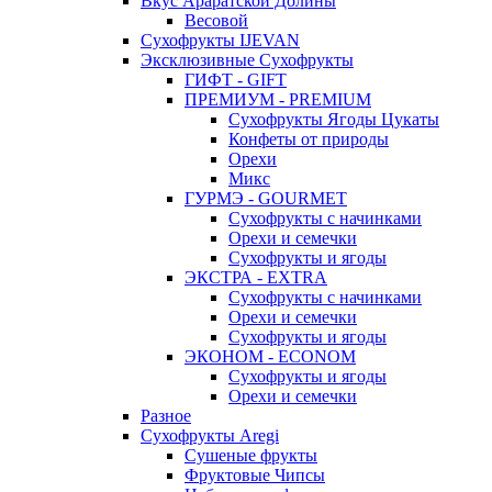
Вкус Араратской Долины
Весовой
Сухофрукты IJEVAN
Эксклюзивные Сухофрукты
ГИФТ - GIFT
ПРЕМИУМ - PREMIUM
Сухофрукты Ягоды Цукаты
Конфеты от природы
Орехи
Микс
ГУРМЭ - GOURMET
Сухофрукты с начинками
Орехи и семечки
Сухофрукты и ягоды
ЭКСТРА - EXTRA
Сухофрукты с начинками
Орехи и семечки
Сухофрукты и ягоды
ЭКОНОМ - ECONOM
Сухофрукты и ягоды
Орехи и семечки
Разное
Сухофрукты Aregi
Сушеные фрукты
Фруктовые Чипсы