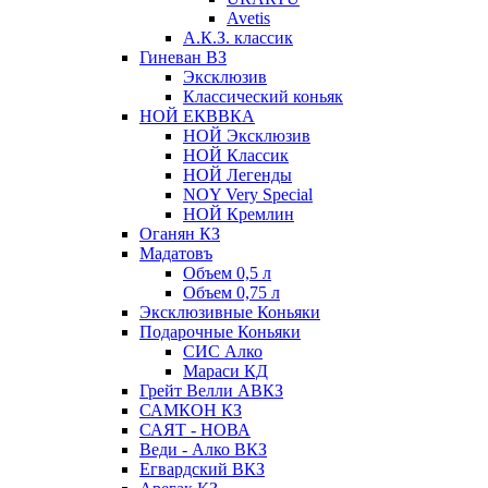
Avetis
А.К.З. классик
Гиневан ВЗ
Эксклюзив
Классический коньяк
НОЙ ЕКВВКА
НОЙ Эксклюзив
НОЙ Классик
НОЙ Легенды
NOY Very Speсial
НОЙ Кремлин
Оганян КЗ
Мадатовъ
Объем 0,5 л
Объем 0,75 л
Эксклюзивные Коньяки
Подарочные Коньяки
СИС Алко
Мараси КД
Грейт Велли АВКЗ
САМКОН КЗ
САЯТ - НОВА
Веди - Алко ВКЗ
Егвардский ВКЗ