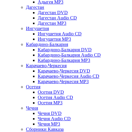
Адыгея MP3
Дагестан
Дагестан DVD
Дагестан Audio CD
Дагестан MP3
Ингушетия
Ингушетия Audio CD
Ингушетия MP3
Кабардино-Балкария
Кабардино-Балкария DVD
Кабардино-Балкария Audio CD
Кабардино-Балкария MP3
Карачаево-Черкесия
Карачаево-Черкесия DVD
Карачаево-Черкесия Audio CD
Карачаево-Черкесия MP3
Осетия
Осетия DVD
Осетия Audio CD
Осетия MP3
Чечня
Чечня DVD
Чечня Audio CD
Чечня MP3
Сборники Кавказа