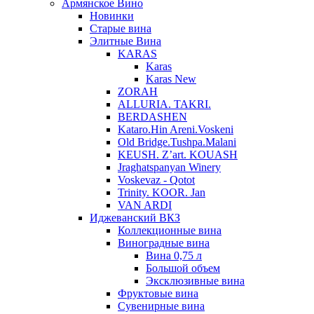
Армянское Вино
Новинки
Старые вина
Элитные Вина
KARAS
Karas
Karas New
ZORAH
ALLURIA. TAKRI.
BERDASHEN
Kataro.Hin Areni.Voskeni
Old Bridge.Tushpa.Malani
KEUSH. Z’art. KOUASH
Jraghatspanyan Winery
Voskevaz - Qotot
Trinity. KOOR. Jan
VAN ARDI
Иджеванский ВКЗ
Коллекционные вина
Виноградные вина
Вина 0,75 л
Большой объем
Эксклюзивные вина
Фруктовые вина
Cувенирные вина