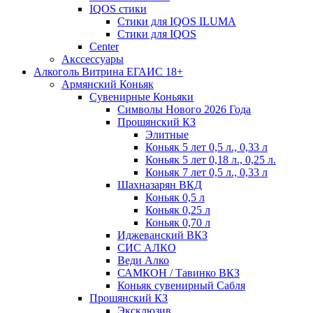
IQOS стики
Стики для IQOS ILUMA
Стики для IQOS
Сenter
Акссессуары
Алкоголь Витрина ЕГАИС 18+
Армянский Коньяк
Сувенирные Коньяки
Символы Нового 2026 Года
Прошянский КЗ
Элитные
Коньяк 5 лет 0,5 л., 0,33 л
Коньяк 5 лет 0,18 л., 0,25 л.
Коньяк 7 лет 0,5 л., 0,33 л
Шахназарян ВКД
Коньяк 0,5 л
Коньяк 0,25 л
Коньяк 0,70 л
Иджеванский ВКЗ
СИС АЛКО
Веди Алко
САМКОН / Тавинко ВКЗ
Коньяк сувенирный Сабля
Прошянский КЗ
Эксклюзив