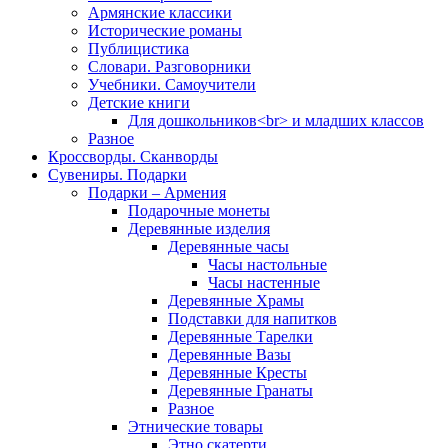
Армянские классики
Исторические романы
Публицистика
Словари. Разговорники
Учебники. Самоучители
Детские книги
Для дошкольников<br> и младших классов
Разное
Кроссворды. Сканворды
Сувениры. Подарки
Подарки – Армения
Подарочные монеты
Деревянные изделия
Деревянные часы
Часы настольные
Часы настенные
Деревянные Храмы
Подставки для напитков
Деревянные Тарелки
Деревянные Вазы
Деревянные Кресты
Деревянные Гранаты
Разное
Этнические товары
Этно скатерти