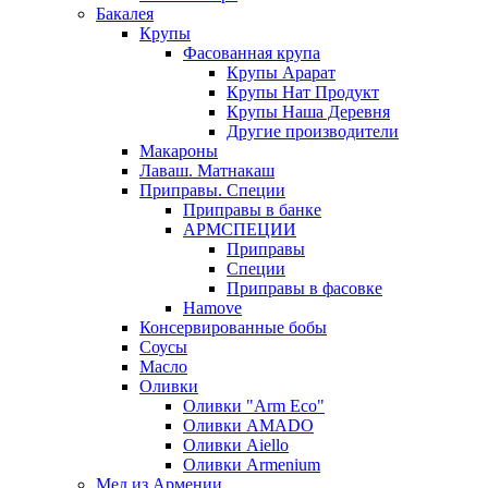
Бакалея
Крупы
Фасованная крупа
Крупы Арарат
Крупы Нат Продукт
Крупы Наша Деревня
Другие производители
Макароны
Лаваш. Матнакаш
Приправы. Специи
Приправы в банке
АРМСПЕЦИИ
Приправы
Специи
Приправы в фасовке
Hamove
Консервированные бобы
Соусы
Масло
Оливки
Оливки "Arm Eco"
Оливки AMADO
Оливки Aiello
Оливки Armenium
Мед из Армении