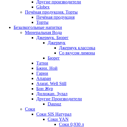
Другие производители
Globex
Печёная продукция. Торты
Печёная продукция
Торты
Безалкогольные напитки
Минеральная Вода
Джермук. Бюрег
Джермук
Джермук классика
Со вкусом лимона
Бюрег
Татни
Бжни. Ной
Гарни
Апаран
Ararat. Well Still
Бон Жур
Дилижан. Зулал
Другие Производители
Dausuz
Соки
Соки SIS Натурал
Соки YAN
Соки 0,930 л