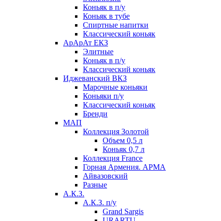
Коньяк в п/у
Коньяк в тубе
Спиртные напитки
Классический коньяк
АрАрАт ЕКЗ
Элитные
Коньяк в п/у
Классический коньяк
Иджеванский ВКЗ
Марочные коньяки
Коньяки п/у
Классический коньяк
Бренди
МАП
Коллекция Золотой
Объем 0,5 л
Коньяк 0,7 л
Коллекция France
Горная Армения. АРМА
Айвазовский
Разные
А.К.З.
А.К.З. п/у
Grand Sargis
URARTU