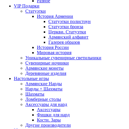
Разное
VIP Подарки
Статуэтки
История Армении
Статуэтки полистоун
Статуэтки бронза
Церкви. Статуэтки
Армянский алфавит
Галерея образов
История России
Мировая история
Уникальные сувенирные светильники
Сувенирные ночники
Армянские монеты
Деревянные изделия
Настольные игры
Армянские Нарды
Нарды + Шахматы
Шахматы
Ломберные столы
Аксессуары для нард
Аксессуары
Фишки для нард
Кости. Зары
Другие производители