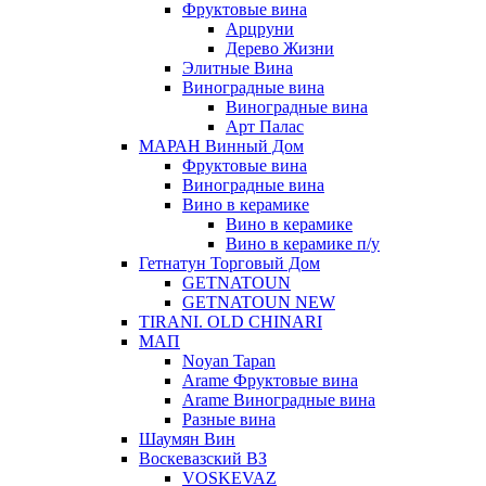
Фруктовые вина
Арцруни
Дерево Жизни
Элитные Вина
Виноградные вина
Виноградные вина
Арт Палас
МАРАН Винный Дом
Фруктовые вина
Виноградные вина
Вино в керамике
Вино в керамике
Вино в керамике п/у
Гетнатун Торговый Дом
GETNATOUN
GETNATOUN NEW
TIRANI. OLD CHINARI
МАП
Noyan Tapan
Arame Фруктовые вина
Arame Виноградные вина
Разные вина
Шаумян Вин
Воскевазский ВЗ
VOSKEVAZ