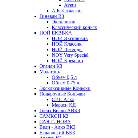
Avetis
А.К.З. классик
Гиневан ВЗ
Эксклюзив
Классический коньяк
НОЙ ЕКВВКА
НОЙ Эксклюзив
НОЙ Классик
НОЙ Легенды
NOY Very Speсial
НОЙ Кремлин
Оганян КЗ
Мадатовъ
Объем 0,5 л
Объем 0,75 л
Эксклюзивные Коньяки
Подарочные Коньяки
СИС Алко
Мараси КД
Грейт Велли АВКЗ
САМКОН КЗ
САЯТ - НОВА
Веди - Алко ВКЗ
Егвардский ВКЗ