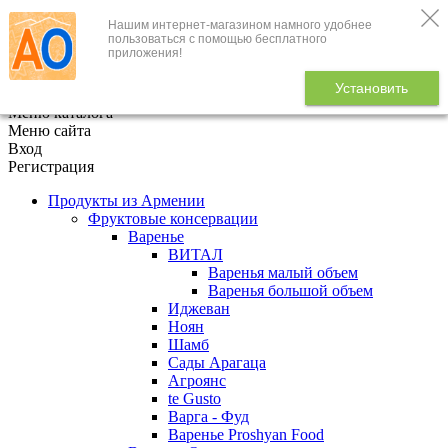
Нашим интернет-магазином намного удобнее
+7 (495) 646-888-1
пользоваться с помощью бесплатного
приложения!
В корзине
0
товаров
Установить
x
Меню каталога
Меню сайта
Вход
Регистрация
Продукты из Армении
Фруктовые консервации
Варенье
ВИТАЛ
Варенья малый объем
Варенья большой объем
Иджеван
Ноян
Шамб
Сады Арагаца
Агроянс
te Gusto
Варга - Фуд
Варенье Proshyan Food