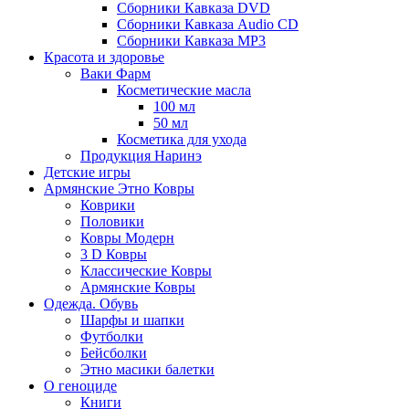
Сборники Кавказа DVD
Сборники Кавказа Audio CD
Сборники Кавказа MP3
Красота и здоровье
Ваки Фарм
Косметические масла
100 мл
50 мл
Косметика для ухода
Продукция Наринэ
Детские игры
Армянские Этно Ковры
Коврики
Половики
Ковры Модерн
3 D Ковры
Классические Ковры
Армянские Ковры
Одежда. Обувь
Шарфы и шапки
Футболки
Бейсболки
Этно масики балетки
О геноциде
Книги