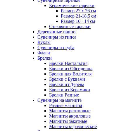
Сувенирные тарелки
Керамические тарелки
Размер 27 х 26 см
Размер 21-18,5 см
Размер 16 - 14 см
Стеклянные тарелки
Деревянные панно
Сувениры из гипса
Куклы
Сувениры из туфа
Флаги
Брелки
Брелки Настальгия
Брелки из Обсидиана
Брелки для Водителя
Брелки с Буквами
Брелки из Дерева
Брелки из Керамики
Брелки Разные
Сувениры на магните
Разные магниты
Магниты резиновые
Магниты акриловые
Магниты закатные
Магниты керамические