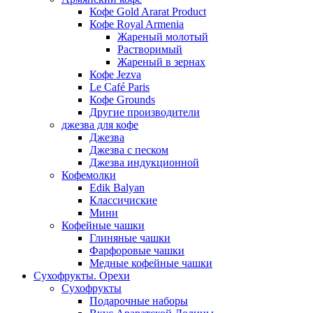
Кофе Gold Ararat Product
Кофе Royal Armenia
Жареный молотый
Растворимый
Жареный в зернах
Кофе Jezva
Le Café Paris
Кофе Grounds
Другие производители
джезва для кофе
Джезва
Джезва с песком
Джезва индукционной
Кофемолки
Edik Balyan
Классичиские
Мини
Кофейные чашки
Глиняные чашки
Фарфоровые чашки
Медные кофейные чашки
Сухофрукты. Орехи
Сухофрукты
Подарочные наборы