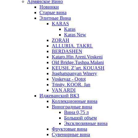
Армянское Вино
Новинки
Старые вина
Элитные Вина
KARAS
Karas
Karas New
ZORAH
ALLURIA. TAKRI.
BERDASHEN
Kataro.Hin Areni.Voskeni
Old Bridge.Tushpa.Malani
KEUSH. Z’art. KOUASH
Jraghatspanyan Winery
Voskevaz - Qotot
Trinity. KOOR. Jan
VAN ARDI
Иджеванский ВКЗ
Коллекционные вина
Виноградные вина
Вина 0,75 л
Большой объем
Эксклюзивные вина
Фруктовые вина
Cувенирные вина