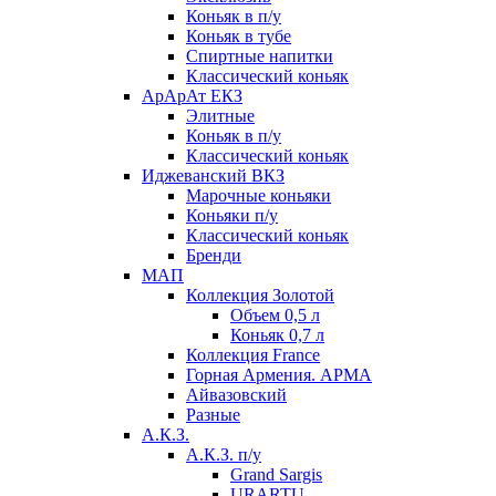
Коньяк в п/у
Коньяк в тубе
Спиртные напитки
Классический коньяк
АрАрАт ЕКЗ
Элитные
Коньяк в п/у
Классический коньяк
Иджеванский ВКЗ
Марочные коньяки
Коньяки п/у
Классический коньяк
Бренди
МАП
Коллекция Золотой
Объем 0,5 л
Коньяк 0,7 л
Коллекция France
Горная Армения. АРМА
Айвазовский
Разные
А.К.З.
А.К.З. п/у
Grand Sargis
URARTU