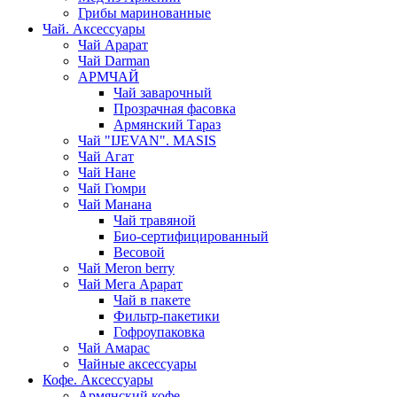
Грибы маринованные
Чай. Аксессуары
Чай Арарат
Чай Darman
АРМЧАЙ
Чай заварочный
Прозрачная фасовка
Армянский Тараз
Чай "IJEVAN". MASIS
Чай Агат
Чай Нане
Чай Гюмри
Чай Манана
Чай травяной
Био-сертифицированный
Весовой
Чай Meron berry
Чай Мега Арарат
Чай в пакете
Фильтр-пакетики
Гофроупаковка
Чай Амарас
Чайные аксессуары
Кофе. Аксессуары
Армянский кофе