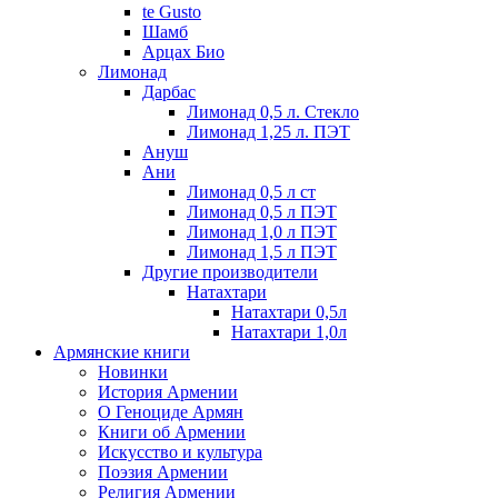
te Gusto
Шамб
Арцах Био
Лимонад
Дарбас
Лимонад 0,5 л. Стекло
Лимонад 1,25 л. ПЭТ
Ануш
Ани
Лимонад 0,5 л ст
Лимонад 0,5 л ПЭТ
Лимонад 1,0 л ПЭТ
Лимонад 1,5 л ПЭТ
Другие производители
Натахтари
Натахтари 0,5л
Натахтари 1,0л
Армянские книги
Новинки
История Армении
О Геноциде Армян
Книги об Армении
Иcкусство и культура
Поэзия Армении
Религия Армении