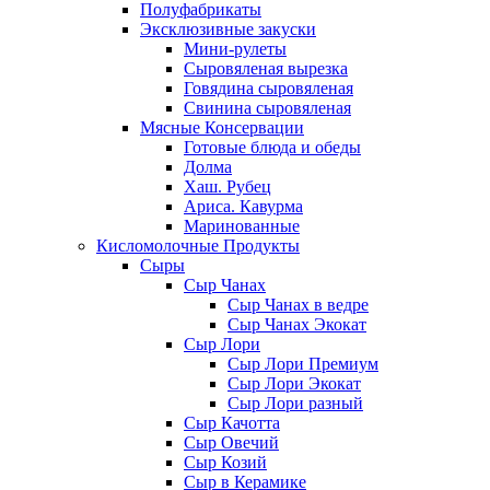
Полуфабрикаты
Эксклюзивные закуски
Мини-рулеты
Сыровяленая вырезка
Говядина сыровяленая
Свинина сыровяленая
Мясные Консервации
Готовые блюда и обеды
Долма
Хаш. Рубец
Ариса. Кавурма
Маринованные
Кисломолочные Продукты
Сыры
Сыр Чанах
Сыр Чанах в ведре
Сыр Чанах Экокат
Сыр Лори
Сыр Лори Премиум
Сыр Лори Экокат
Сыр Лори разный
Сыр Качотта
Сыр Овечий
Сыр Козий
Сыр в Керамике