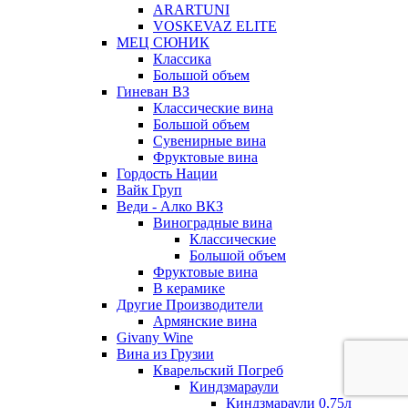
ARARTUNI
VOSKEVAZ ELITE
МЕЦ СЮНИК
Классика
Большой объем
Гиневан ВЗ
Классические вина
Большой объем
Сувенирные вина
Фруктовые вина
Гордость Нации
Вайк Груп
Веди - Алко ВКЗ
Виноградные вина
Классические
Большой объем
Фруктовые вина
В керамике
Другие Производители
Армянские вина
Givany Wine
Вина из Грузии
Кварельский Погреб
Киндзмараули
Киндзмараули 0,75л