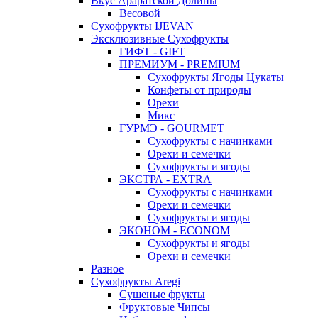
Вкус Араратской Долины
Весовой
Сухофрукты IJEVAN
Эксклюзивные Сухофрукты
ГИФТ - GIFT
ПРЕМИУМ - PREMIUM
Сухофрукты Ягоды Цукаты
Конфеты от природы
Орехи
Микс
ГУРМЭ - GOURMET
Сухофрукты с начинками
Орехи и семечки
Сухофрукты и ягоды
ЭКСТРА - EXTRA
Сухофрукты с начинками
Орехи и семечки
Сухофрукты и ягоды
ЭКОНОМ - ECONOM
Сухофрукты и ягоды
Орехи и семечки
Разное
Сухофрукты Aregi
Сушеные фрукты
Фруктовые Чипсы