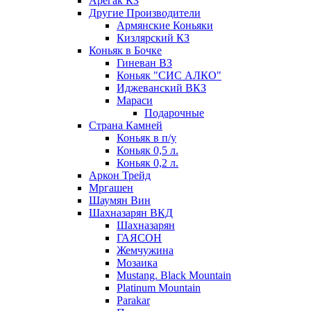
Арегак КЗ
Другие Производители
Армянские Коньяки
Кизлярский КЗ
Коньяк в Бочке
Гиневан ВЗ
Коньяк "СИС АЛКО"
Иджеванский ВКЗ
Мараси
Подарочные
Страна Камней
Коньяк в п/у
Коньяк 0,5 л.
Коньяк 0,2 л.
Аркон Трейд
Мргашен
Шаумян Вин
Шахназарян ВКД
Шахназарян
ГАЯСОН
Жемчужина
Мозаика
Mustang. Black Mountain
Platinum Mountain
Parakar