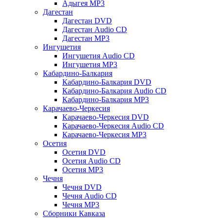
Адыгея MP3
Дагестан
Дагестан DVD
Дагестан Audio CD
Дагестан MP3
Ингушетия
Ингушетия Audio CD
Ингушетия MP3
Кабардино-Балкария
Кабардино-Балкария DVD
Кабардино-Балкария Audio CD
Кабардино-Балкария MP3
Карачаево-Черкесия
Карачаево-Черкесия DVD
Карачаево-Черкесия Audio CD
Карачаево-Черкесия MP3
Осетия
Осетия DVD
Осетия Audio CD
Осетия MP3
Чечня
Чечня DVD
Чечня Audio CD
Чечня MP3
Сборники Кавказа