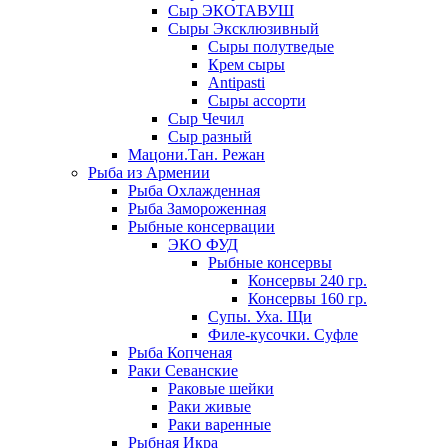
Сыр ЭКОТАВУШ
Сыры Эксклюзивный
Сыры полутведые
Крем сыры
Antipasti
Сыры ассорти
Сыр Чечил
Сыр разный
Мацони.Тан. Режан
Рыба из Армении
Рыба Охлажденная
Рыба Замороженная
Рыбные консервации
ЭКО ФУД
Рыбные консервы
Консервы 240 гр.
Консервы 160 гр.
Супы. Уха. Щи
Филе-кусочки. Суфле
Рыба Копченая
Раки Севанские
Раковые шейки
Раки живые
Раки варенные
Рыбная Икра