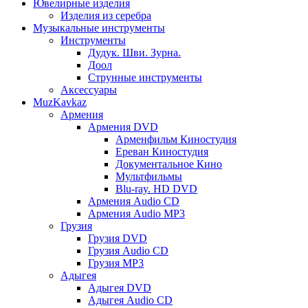
Ювелирные изделия
Изделия из серебра
Музыкальные инструменты
Инструменты
Дудук. Шви. Зурна.
Доол
Струнные инструменты
Аксессуары
MuzKavkaz
Армения
Армения DVD
Арменфильм Киностудия
Ереван Киностудия
Документальное Кино
Мультфильмы
Blu-ray. HD DVD
Армения Audio CD
Армения Audio MP3
Грузия
Грузия DVD
Грузия Audio CD
Грузия MP3
Адыгея
Адыгея DVD
Адыгея Audio CD