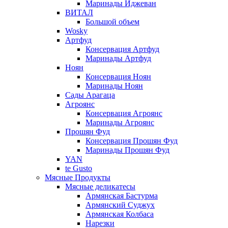
Маринады Иджеван
ВИТАЛ
Большой объем
Wosky
Артфуд
Консервация Артфуд
Маринады Артфуд
Ноян
Консервация Ноян
Маринады Ноян
Сады Арагаца
Агроянс
Консервация Агроянс
Маринады Агроянс
Прошян Фуд
Консервация Прошян Фуд
Маринады Прошян Фуд
YAN
te Gusto
Мясные Продукты
Мясные деликатесы
Армянская Бастурма
Армянский Суджух
Армянская Колбаса
Нарезки