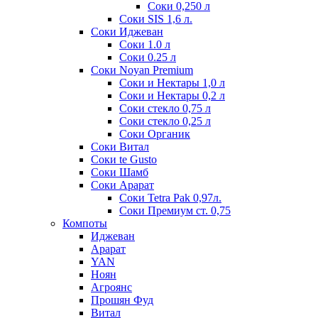
Соки 0,250 л
Соки SIS 1,6 л.
Соки Иджеван
Соки 1.0 л
Соки 0.25 л
Соки Noyan Premium
Соки и Нектары 1,0 л
Соки и Нектары 0,2 л
Соки стекло 0,75 л
Соки стекло 0,25 л
Соки Органик
Соки Витал
Соки te Gusto
Соки Шамб
Соки Арарат
Соки Tetra Pak 0,97л.
Соки Премиум ст. 0,75
Компоты
Иджеван
Арарат
YAN
Ноян
Агроянс
Прошян Фуд
Витал