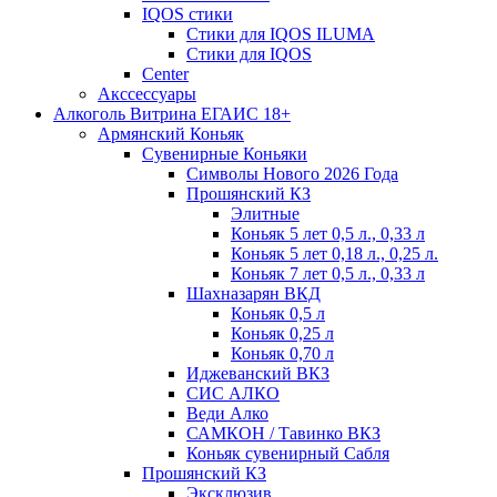
IQOS стики
Стики для IQOS ILUMA
Стики для IQOS
Сenter
Акссессуары
Алкоголь Витрина ЕГАИС 18+
Армянский Коньяк
Сувенирные Коньяки
Символы Нового 2026 Года
Прошянский КЗ
Элитные
Коньяк 5 лет 0,5 л., 0,33 л
Коньяк 5 лет 0,18 л., 0,25 л.
Коньяк 7 лет 0,5 л., 0,33 л
Шахназарян ВКД
Коньяк 0,5 л
Коньяк 0,25 л
Коньяк 0,70 л
Иджеванский ВКЗ
СИС АЛКО
Веди Алко
САМКОН / Тавинко ВКЗ
Коньяк сувенирный Сабля
Прошянский КЗ
Эксклюзив