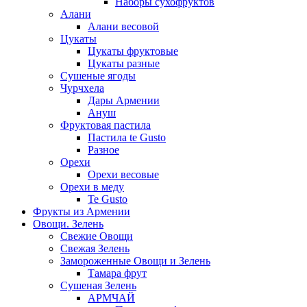
Наборы сухофруктов
Алани
Алани весовой
Цукаты
Цукаты фруктовые
Цукаты разные
Сушеные ягоды
Чурчхела
Дары Армении
Ануш
Фруктовая пастила
Пастила te Gusto
Разное
Орехи
Орехи весовые
Орехи в меду
Te Gusto
Фрукты из Армении
Овощи. Зелень
Свежие Овощи
Свежая Зелень
Замороженные Овощи и Зелень
Тамара фрут
Сушеная Зелень
АРМЧАЙ