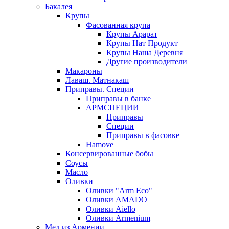
Бакалея
Крупы
Фасованная крупа
Крупы Арарат
Крупы Нат Продукт
Крупы Наша Деревня
Другие производители
Макароны
Лаваш. Матнакаш
Приправы. Специи
Приправы в банке
АРМСПЕЦИИ
Приправы
Специи
Приправы в фасовке
Hamove
Консервированные бобы
Соусы
Масло
Оливки
Оливки "Arm Eco"
Оливки AMADO
Оливки Aiello
Оливки Armenium
Мед из Армении