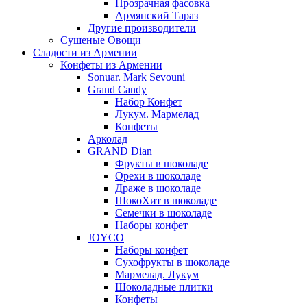
Прозрачная фасовка
Армянский Тараз
Другие производители
Сушеные Овощи
Сладости из Армении
Конфеты из Армении
Sonuar. Mark Sevouni
Grand Candy
Набор Конфет
Лукум. Мармелад
Конфеты
Арколад
GRAND Dian
Фрукты в шоколаде
Орехи в шоколаде
Драже в шоколаде
ШокоХит в шоколаде
Семечки в шоколаде
Наборы конфет
JOYCO
Наборы конфет
Сухофрукты в шоколаде
Мармелад. Лукум
Шоколадные плитки
Конфеты