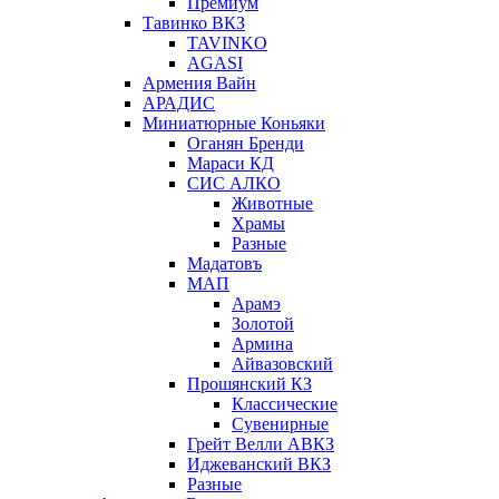
Премиум
Тавинко ВКЗ
TAVINKO
AGASI
Армения Вайн
АРАДИС
Миниатюрные Коньяки
Оганян Бренди
Мараси КД
СИС АЛКО
Животные
Храмы
Разные
Мадатовъ
МАП
Арамэ
Золотой
Армина
Айвазовский
Прошянский КЗ
Классические
Сувенирные
Грейт Велли АВКЗ
Иджеванский ВКЗ
Разные