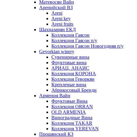
Матевосян Вайн
Аренийский ВЗ
Areni
Areni key
Areni fruits
Шахназарян ЕКД
Коллекция Гаясон
Коллекция Гаясон п/у
Коллекция Гаясон Новогодняя п/у
Gevorkian winery
Сувенирные вина
Фруктовые вина
АРИАЦ. АНАИС
Коллекция КОРОНА
Коллекция Геворкян
Крепленые вина
Абрикосовый Бренди
Армения Вайн
Фруктовые Вина
Коллекция ORRAN
OLD ARMENIA
Виноградные Вина
Коллекция TAKAR
Коллекция YEREVAN
Прошянский КЗ