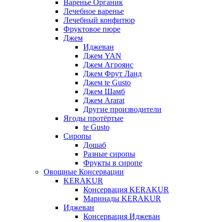
Варенье Органик
Лечебное варенье
Лечебный конфитюр
Фруктовое пюре
Джем
Иджеван
Джем YAN
Джем Агроянс
Джем Фрут Ланд
Джем te Gusto
Джем Шамб
Джем Ararat
Другие производители
Ягоды протёртые
te Gusto
Сиропы
Дошаб
Разные сиропы
Фрукты в сиропе
Овощные Консервации
KERAKUR
Консервация KERAKUR
Маринады KERAKUR
Иджеван
Консервация Иджеван