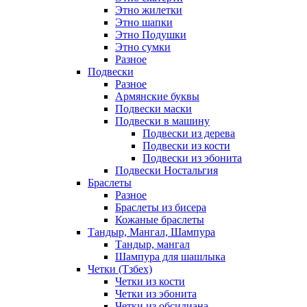
Этно жилетки
Этно шапки
Этно Подушки
Этно сумки
Разное
Подвески
Разное
Армянские буквы
Подвески маски
Подвески в машину
Подвески из дерева
Подвески из кости
Подвески из эбонита
Подвески Ностальгия
Браслеты
Разное
Браслеты из бисера
Кожаные браслеты
Тандыр, Мангал, Шампура
Тандыр, мангал
Шампура для шашлыка
Четки (Тзбех)
Четки из кости
Четки из эбонита
Четки из обсидиана