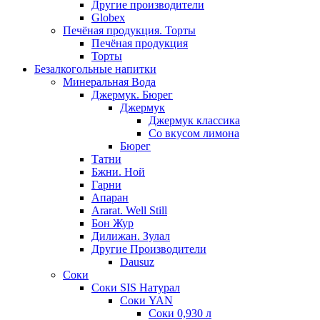
Другие производители
Globex
Печёная продукция. Торты
Печёная продукция
Торты
Безалкогольные напитки
Минеральная Вода
Джермук. Бюрег
Джермук
Джермук классика
Со вкусом лимона
Бюрег
Татни
Бжни. Ной
Гарни
Апаран
Ararat. Well Still
Бон Жур
Дилижан. Зулал
Другие Производители
Dausuz
Соки
Соки SIS Натурал
Соки YAN
Соки 0,930 л