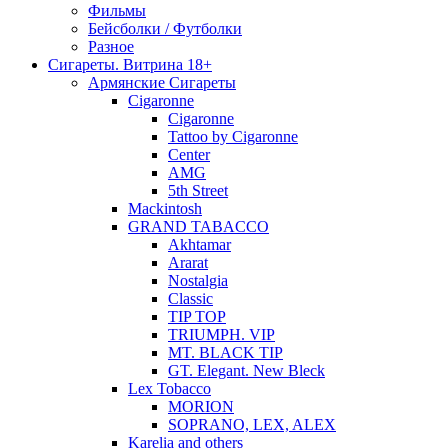
Фильмы
Бейсболки / Футболки
Разное
Сигареты. Витрина 18+
Армянские Сигареты
Cigaronne
Cigaronne
Tattoo by Cigaronne
Center
AMG
5th Street
Mackintosh
GRAND TABACCO
Akhtamar
Ararat
Nostalgia
Classic
TIP TOP
TRIUMPH. VIP
MT. BLACK TIP
GT. Elegant. New Bleck
Lex Tobacco
MORION
SOPRANO, LEX, ALEX
Karelia and others