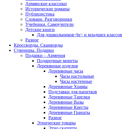
Армянские классики
Исторические романы
Публицистика
Словари. Разговорники
Учебники. Самоучители
Детские книги
Для дошкольников<br> и младших классов
Разное
Кроссворды. Сканворды
Сувениры. Подарки
Подарки – Армения
Подарочные монеты
Деревянные изделия
Деревянные часы
Часы настольные
Часы настенные
Деревянные Храмы
Подставки для напитков
Деревянные Тарелки
Деревянные Вазы
Деревянные Кресты
Деревянные Гранаты
Разное
Этнические товары
Этно скатерти