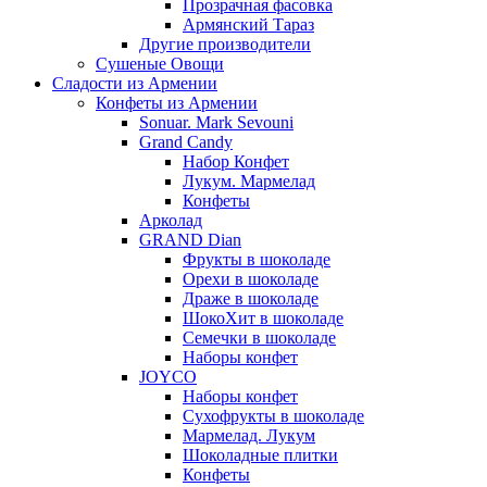
Прозрачная фасовка
Армянский Тараз
Другие производители
Сушеные Овощи
Сладости из Армении
Конфеты из Армении
Sonuar. Mark Sevouni
Grand Candy
Набор Конфет
Лукум. Мармелад
Конфеты
Арколад
GRAND Dian
Фрукты в шоколаде
Орехи в шоколаде
Драже в шоколаде
ШокоХит в шоколаде
Семечки в шоколаде
Наборы конфет
JOYCO
Наборы конфет
Сухофрукты в шоколаде
Мармелад. Лукум
Шоколадные плитки
Конфеты