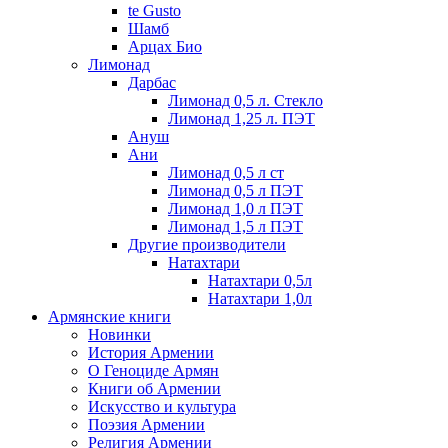
te Gusto
Шамб
Арцах Био
Лимонад
Дарбас
Лимонад 0,5 л. Стекло
Лимонад 1,25 л. ПЭТ
Ануш
Ани
Лимонад 0,5 л ст
Лимонад 0,5 л ПЭТ
Лимонад 1,0 л ПЭТ
Лимонад 1,5 л ПЭТ
Другие производители
Натахтари
Натахтари 0,5л
Натахтари 1,0л
Армянские книги
Новинки
История Армении
О Геноциде Армян
Книги об Армении
Иcкусство и культура
Поэзия Армении
Религия Армении