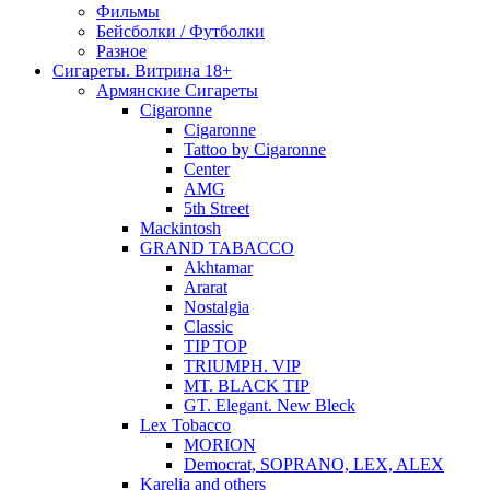
Фильмы
Бейсболки / Футболки
Разное
Сигареты. Витрина 18+
Армянские Сигареты
Cigaronne
Cigaronne
Tattoo by Cigaronne
Center
AMG
5th Street
Mackintosh
GRAND TABACCO
Akhtamar
Ararat
Nostalgia
Classic
TIP TOP
TRIUMPH. VIP
MT. BLACK TIP
GT. Elegant. New Bleck
Lex Tobacco
MORION
Democrat, SOPRANO, LEX, ALEX
Karelia and others