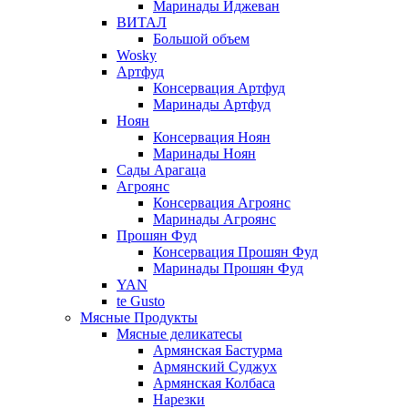
Маринады Иджеван
ВИТАЛ
Большой объем
Wosky
Артфуд
Консервация Артфуд
Маринады Артфуд
Ноян
Консервация Ноян
Маринады Ноян
Сады Арагаца
Агроянс
Консервация Агроянс
Маринады Агроянс
Прошян Фуд
Консервация Прошян Фуд
Маринады Прошян Фуд
YAN
te Gusto
Мясные Продукты
Мясные деликатесы
Армянская Бастурма
Армянский Суджух
Армянская Колбаса
Нарезки