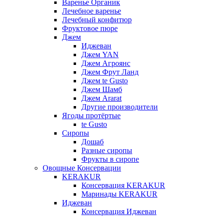
Варенье Органик
Лечебное варенье
Лечебный конфитюр
Фруктовое пюре
Джем
Иджеван
Джем YAN
Джем Агроянс
Джем Фрут Ланд
Джем te Gusto
Джем Шамб
Джем Ararat
Другие производители
Ягоды протёртые
te Gusto
Сиропы
Дошаб
Разные сиропы
Фрукты в сиропе
Овощные Консервации
KERAKUR
Консервация KERAKUR
Маринады KERAKUR
Иджеван
Консервация Иджеван