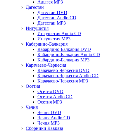
Адыгея MP3
Дагестан
Дагестан DVD
Дагестан Audio CD
Дагестан MP3
Ингушетия
Ингушетия Audio CD
Ингушетия MP3
Кабардино-Балкария
Кабардино-Балкария DVD
Кабардино-Балкария Audio CD
Кабардино-Балкария MP3
Карачаево-Черкесия
Карачаево-Черкесия DVD
Карачаево-Черкесия Audio CD
Карачаево-Черкесия MP3
Осетия
Осетия DVD
Осетия Audio CD
Осетия MP3
Чечня
Чечня DVD
Чечня Audio CD
Чечня MP3
Сборники Кавказа