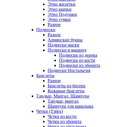
Этно жилетки
Этно шапки
Этно Подушки
Этно сумки
Разное
Подвески
Разное
Армянские буквы
Подвески маски
Подвески в машину
Подвески из дерева
Подвески из кости
Подвески из эбонита
Подвески Ностальгия
Браслеты
Разное
Браслеты из бисера
Кожаные браслеты
Тандыр, Мангал, Шампура
Тандыр, мангал
Шампура для шашлыка
Четки (Тзбех)
Четки из кости
Четки из эбонита
Четки из обсидиана