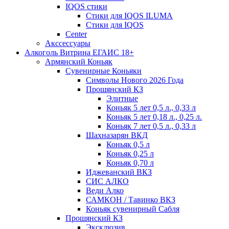
IQOS стики
Стики для IQOS ILUMA
Стики для IQOS
Сenter
Акссессуары
Алкоголь Витрина ЕГАИС 18+
Армянский Коньяк
Сувенирные Коньяки
Символы Нового 2026 Года
Прошянский КЗ
Элитные
Коньяк 5 лет 0,5 л., 0,33 л
Коньяк 5 лет 0,18 л., 0,25 л.
Коньяк 7 лет 0,5 л., 0,33 л
Шахназарян ВКД
Коньяк 0,5 л
Коньяк 0,25 л
Коньяк 0,70 л
Иджеванский ВКЗ
СИС АЛКО
Веди Алко
САМКОН / Тавинко ВКЗ
Коньяк сувенирный Сабля
Прошянский КЗ
Эксклюзив