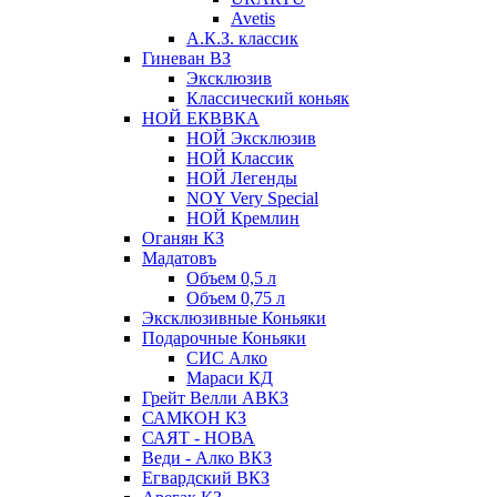
Avetis
А.К.З. классик
Гиневан ВЗ
Эксклюзив
Классический коньяк
НОЙ ЕКВВКА
НОЙ Эксклюзив
НОЙ Классик
НОЙ Легенды
NOY Very Speсial
НОЙ Кремлин
Оганян КЗ
Мадатовъ
Объем 0,5 л
Объем 0,75 л
Эксклюзивные Коньяки
Подарочные Коньяки
СИС Алко
Мараси КД
Грейт Велли АВКЗ
САМКОН КЗ
САЯТ - НОВА
Веди - Алко ВКЗ
Егвардский ВКЗ