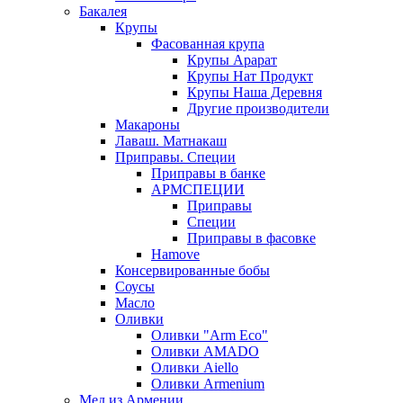
Бакалея
Крупы
Фасованная крупа
Крупы Арарат
Крупы Нат Продукт
Крупы Наша Деревня
Другие производители
Макароны
Лаваш. Матнакаш
Приправы. Специи
Приправы в банке
АРМСПЕЦИИ
Приправы
Специи
Приправы в фасовке
Hamove
Консервированные бобы
Соусы
Масло
Оливки
Оливки "Arm Eco"
Оливки AMADO
Оливки Aiello
Оливки Armenium
Мед из Армении