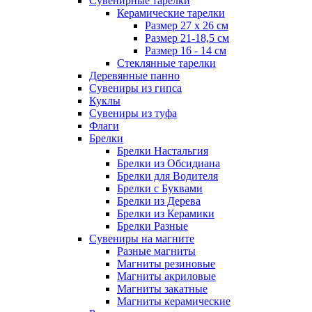
Сувенирные тарелки
Керамические тарелки
Размер 27 х 26 см
Размер 21-18,5 см
Размер 16 - 14 см
Стеклянные тарелки
Деревянные панно
Сувениры из гипса
Куклы
Сувениры из туфа
Флаги
Брелки
Брелки Настальгия
Брелки из Обсидиана
Брелки для Водителя
Брелки с Буквами
Брелки из Дерева
Брелки из Керамики
Брелки Разные
Сувениры на магните
Разные магниты
Магниты резиновые
Магниты акриловые
Магниты закатные
Магниты керамические