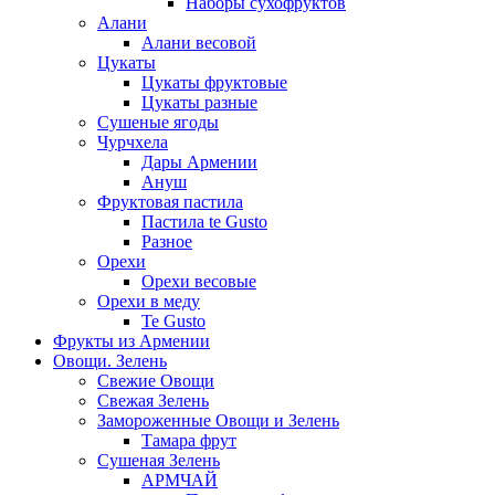
Наборы сухофруктов
Алани
Алани весовой
Цукаты
Цукаты фруктовые
Цукаты разные
Сушеные ягоды
Чурчхела
Дары Армении
Ануш
Фруктовая пастила
Пастила te Gusto
Разное
Орехи
Орехи весовые
Орехи в меду
Te Gusto
Фрукты из Армении
Овощи. Зелень
Свежие Овощи
Свежая Зелень
Замороженные Овощи и Зелень
Тамара фрут
Сушеная Зелень
АРМЧАЙ