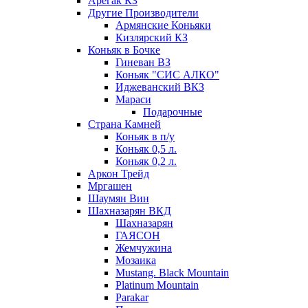
Арегак КЗ
Другие Производители
Армянские Коньяки
Кизлярский КЗ
Коньяк в Бочке
Гиневан ВЗ
Коньяк "СИС АЛКО"
Иджеванский ВКЗ
Мараси
Подарочные
Страна Камней
Коньяк в п/у
Коньяк 0,5 л.
Коньяк 0,2 л.
Аркон Трейд
Мргашен
Шаумян Вин
Шахназарян ВКД
Шахназарян
ГАЯСОН
Жемчужина
Мозаика
Mustang. Black Mountain
Platinum Mountain
Parakar