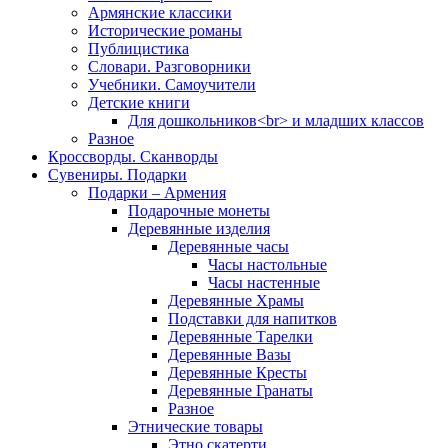
Армянские классики
Исторические романы
Публицистика
Словари. Разговорники
Учебники. Самоучители
Детские книги
Для дошкольников<br> и младших классов
Разное
Кроссворды. Сканворды
Сувениры. Подарки
Подарки – Армения
Подарочные монеты
Деревянные изделия
Деревянные часы
Часы настольные
Часы настенные
Деревянные Храмы
Подставки для напитков
Деревянные Тарелки
Деревянные Вазы
Деревянные Кресты
Деревянные Гранаты
Разное
Этнические товары
Этно скатерти