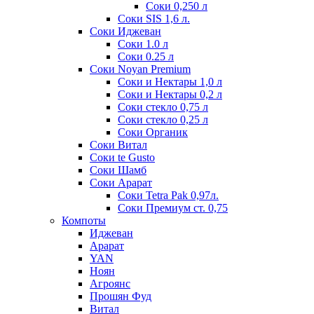
Соки 0,250 л
Соки SIS 1,6 л.
Соки Иджеван
Соки 1.0 л
Соки 0.25 л
Соки Noyan Premium
Соки и Нектары 1,0 л
Соки и Нектары 0,2 л
Соки стекло 0,75 л
Соки стекло 0,25 л
Соки Органик
Соки Витал
Соки te Gusto
Соки Шамб
Соки Арарат
Соки Tetra Pak 0,97л.
Соки Премиум ст. 0,75
Компоты
Иджеван
Арарат
YAN
Ноян
Агроянс
Прошян Фуд
Витал