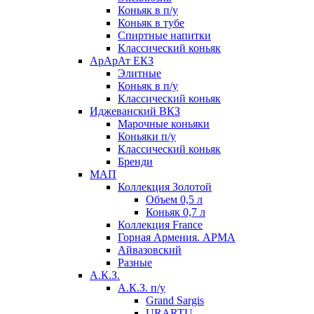
Коньяк в п/у
Коньяк в тубе
Спиртные напитки
Классический коньяк
АрАрАт ЕКЗ
Элитные
Коньяк в п/у
Классический коньяк
Иджеванский ВКЗ
Марочные коньяки
Коньяки п/у
Классический коньяк
Бренди
МАП
Коллекция Золотой
Объем 0,5 л
Коньяк 0,7 л
Коллекция France
Горная Армения. АРМА
Айвазовский
Разные
А.К.З.
А.К.З. п/у
Grand Sargis
URARTU