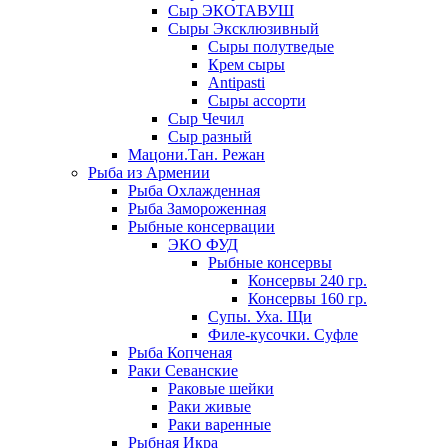
Сыр ЭКОТАВУШ
Сыры Эксклюзивный
Сыры полутведые
Крем сыры
Antipasti
Сыры ассорти
Сыр Чечил
Сыр разный
Мацони.Тан. Режан
Рыба из Армении
Рыба Охлажденная
Рыба Замороженная
Рыбные консервации
ЭКО ФУД
Рыбные консервы
Консервы 240 гр.
Консервы 160 гр.
Супы. Уха. Щи
Филе-кусочки. Суфле
Рыба Копченая
Раки Севанские
Раковые шейки
Раки живые
Раки варенные
Рыбная Икра