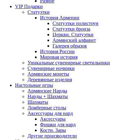
Разное
VIP Подарки
Статуэтки
История Армении
Статуэтки полистоун
Статуэтки бронза
Церкви. Статуэтки
Армянский алфавит
Галерея образов
История России
Мировая история
Уникальные сувенирные светильники
Сувенирные ночники
Армянские монеты
Деревянные изделия
Настольные игры
Армянские Нарды
Нарды + Шахматы
Шахматы
Ломберные столы
Аксессуары для нард
Аксессуары
Фишки для нард
Кости. Зары
Другие производители