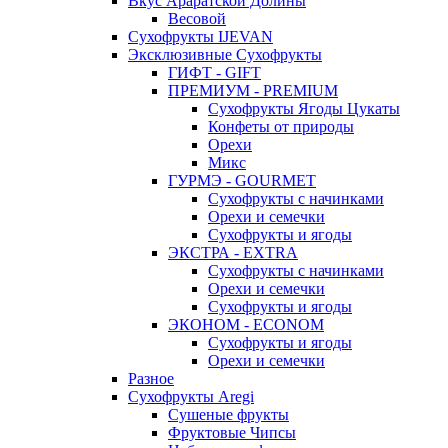
Вкус Араратской Долины
Весовой
Сухофрукты IJEVAN
Эксклюзивные Сухофрукты
ГИФТ - GIFT
ПРЕМИУМ - PREMIUM
Сухофрукты Ягоды Цукаты
Конфеты от природы
Орехи
Микс
ГУРМЭ - GOURMET
Сухофрукты с начинками
Орехи и семечки
Сухофрукты и ягоды
ЭКСТРА - EXTRA
Сухофрукты с начинками
Орехи и семечки
Сухофрукты и ягоды
ЭКОНОМ - ECONOM
Сухофрукты и ягоды
Орехи и семечки
Разное
Сухофрукты Aregi
Сушеные фрукты
Фруктовые Чипсы