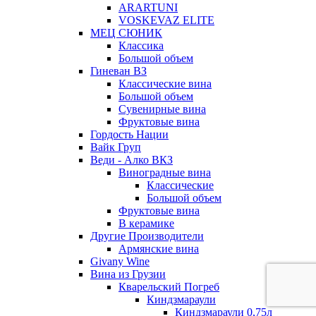
ARARTUNI
VOSKEVAZ ELITE
МЕЦ СЮНИК
Классика
Большой объем
Гиневан ВЗ
Классические вина
Большой объем
Сувенирные вина
Фруктовые вина
Гордость Нации
Вайк Груп
Веди - Алко ВКЗ
Виноградные вина
Классические
Большой объем
Фруктовые вина
В керамике
Другие Производители
Армянские вина
Givany Wine
Вина из Грузии
Кварельский Погреб
Киндзмараули
Киндзмараули 0,75л