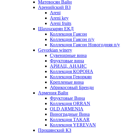
Матевосян Вайн
Аренийский ВЗ
Areni
Areni key
Areni fruits
Шахназарян ЕКД
Коллекция Гаясон
Коллекция Гаясон п/у
Коллекция Гаясон Новогодняя п/у
Gevorkian winery
Сувенирные вина
Фруктовые вина
АРИАЦ. АНАИС
Коллекция КОРОНА
Коллекция Геворкян
Крепленые вина
Абрикосовый Бренди
Армения Вайн
Фруктовые Вина
Коллекция ORRAN
OLD ARMENIA
Виноградные Вина
Коллекция TAKAR
Коллекция YEREVAN
Прошянский КЗ