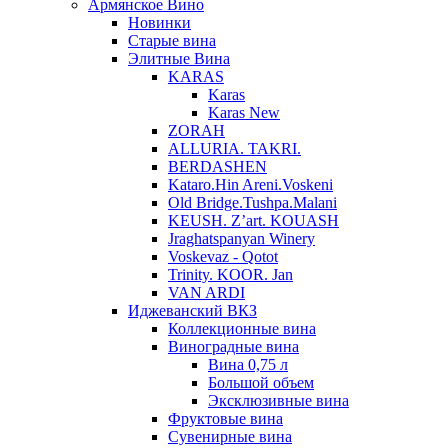
Армянское Вино
Новинки
Старые вина
Элитные Вина
KARAS
Karas
Karas New
ZORAH
ALLURIA. TAKRI.
BERDASHEN
Kataro.Hin Areni.Voskeni
Old Bridge.Tushpa.Malani
KEUSH. Z’art. KOUASH
Jraghatspanyan Winery
Voskevaz - Qotot
Trinity. KOOR. Jan
VAN ARDI
Иджеванский ВКЗ
Коллекционные вина
Виноградные вина
Вина 0,75 л
Большой объем
Эксклюзивные вина
Фруктовые вина
Cувенирные вина