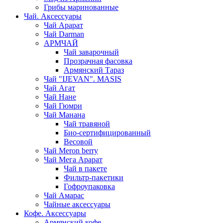
Грибы маринованные
Чай. Аксессуары
Чай Арарат
Чай Darman
АРМЧАЙ
Чай заварочный
Прозрачная фасовка
Армянский Тараз
Чай "IJEVAN". MASIS
Чай Агат
Чай Нане
Чай Гюмри
Чай Манана
Чай травяной
Био-сертифицированный
Весовой
Чай Meron berry
Чай Мега Арарат
Чай в пакете
Фильтр-пакетики
Гофроупаковка
Чай Амарас
Чайные аксессуары
Кофе. Аксессуары
Армянский кофе