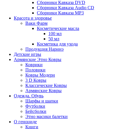
Сборники Кавказа DVD
Сборники Кавказа Audio CD
Сборники Кавказа MP3
Красота и здоровье
Ваки Фарм
Косметические масла
100 мл
50 мл
Косметика для ухода
Продукция Наринэ
Детские игры
Армянские Этно Ковры
Коврики
Половики
Ковры Модерн
3 D Ковры
Классические Ковры
Армянские Ковры
Одежда. Обувь
Шарфы и шапки
Футболки
Бейсболки
Этно масики балетки
О геноциде
Книги