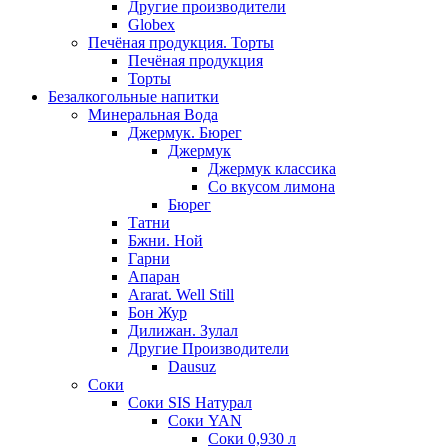
Другие производители
Globex
Печёная продукция. Торты
Печёная продукция
Торты
Безалкогольные напитки
Минеральная Вода
Джермук. Бюрег
Джермук
Джермук классика
Со вкусом лимона
Бюрег
Татни
Бжни. Ной
Гарни
Апаран
Ararat. Well Still
Бон Жур
Дилижан. Зулал
Другие Производители
Dausuz
Соки
Соки SIS Натурал
Соки YAN
Соки 0,930 л