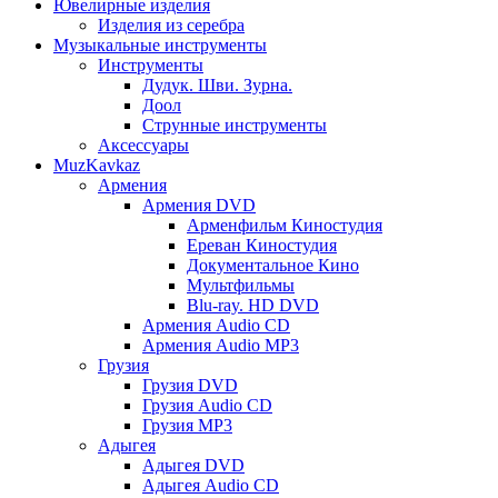
Ювелирные изделия
Изделия из серебра
Музыкальные инструменты
Инструменты
Дудук. Шви. Зурна.
Доол
Струнные инструменты
Аксессуары
MuzKavkaz
Армения
Армения DVD
Арменфильм Киностудия
Ереван Киностудия
Документальное Кино
Мультфильмы
Blu-ray. HD DVD
Армения Audio CD
Армения Audio MP3
Грузия
Грузия DVD
Грузия Audio CD
Грузия MP3
Адыгея
Адыгея DVD
Адыгея Audio CD