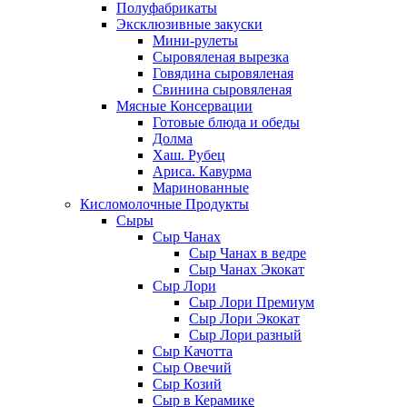
Полуфабрикаты
Эксклюзивные закуски
Мини-рулеты
Сыровяленая вырезка
Говядина сыровяленая
Свинина сыровяленая
Мясные Консервации
Готовые блюда и обеды
Долма
Хаш. Рубец
Ариса. Кавурма
Маринованные
Кисломолочные Продукты
Сыры
Сыр Чанах
Сыр Чанах в ведре
Сыр Чанах Экокат
Сыр Лори
Сыр Лори Премиум
Сыр Лори Экокат
Сыр Лори разный
Сыр Качотта
Сыр Овечий
Сыр Козий
Сыр в Керамике