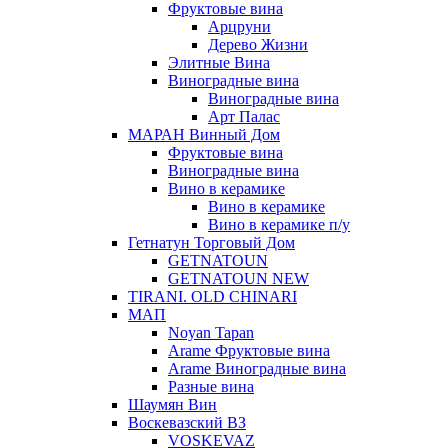
Фруктовые вина
Арцруни
Дерево Жизни
Элитные Вина
Виноградные вина
Виноградные вина
Арт Палас
МАРАН Винный Дом
Фруктовые вина
Виноградные вина
Вино в керамике
Вино в керамике
Вино в керамике п/у
Гетнатун Торговый Дом
GETNATOUN
GETNATOUN NEW
TIRANI. OLD CHINARI
МАП
Noyan Tapan
Arame Фруктовые вина
Arame Виноградные вина
Разные вина
Шаумян Вин
Воскевазский ВЗ
VOSKEVAZ