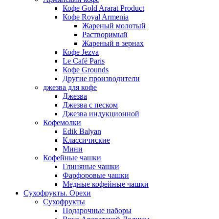
Кофе Gold Ararat Product
Кофе Royal Armenia
Жареный молотый
Растворимый
Жареный в зернах
Кофе Jezva
Le Café Paris
Кофе Grounds
Другие производители
джезва для кофе
Джезва
Джезва с песком
Джезва индукционной
Кофемолки
Edik Balyan
Классичиские
Мини
Кофейные чашки
Глиняные чашки
Фарфоровые чашки
Медные кофейные чашки
Сухофрукты. Орехи
Сухофрукты
Подарочные наборы