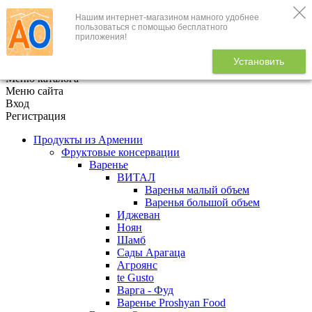
Нашим интернет-магазином намного удобнее
+7 (495) 646-888-1
пользоваться с помощью бесплатного
приложения!
В корзине
0
товаров
Установить
x
Меню каталога
Меню сайта
Вход
Регистрация
Продукты из Армении
Фруктовые консервации
Варенье
ВИТАЛ
Варенья малый объем
Варенья большой объем
Иджеван
Ноян
Шамб
Сады Арагаца
Агроянс
te Gusto
Варга - Фуд
Варенье Proshyan Food