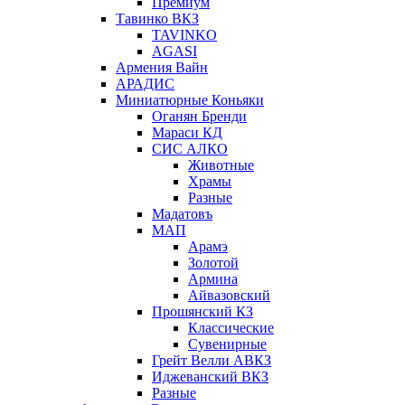
Премиум
Тавинко ВКЗ
TAVINKO
AGASI
Армения Вайн
АРАДИС
Миниатюрные Коньяки
Оганян Бренди
Мараси КД
СИС АЛКО
Животные
Храмы
Разные
Мадатовъ
МАП
Арамэ
Золотой
Армина
Айвазовский
Прошянский КЗ
Классические
Сувенирные
Грейт Велли АВКЗ
Иджеванский ВКЗ
Разные