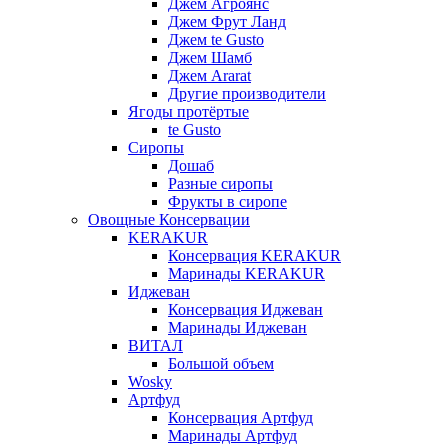
Джем Агроянс
Джем Фрут Ланд
Джем te Gusto
Джем Шамб
Джем Ararat
Другие производители
Ягоды протёртые
te Gusto
Сиропы
Дошаб
Разные сиропы
Фрукты в сиропе
Овощные Консервации
KERAKUR
Консервация KERAKUR
Маринады KERAKUR
Иджеван
Консервация Иджеван
Маринады Иджеван
ВИТАЛ
Большой объем
Wosky
Артфуд
Консервация Артфуд
Маринады Артфуд