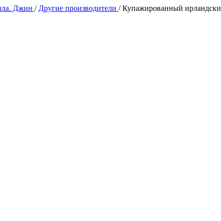
ила. Джин
/
Другие производители
/
Купажированный ирландский