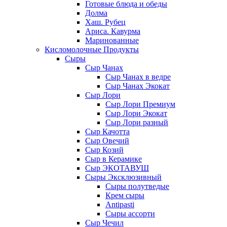
Готовые блюда и обеды
Долма
Хаш. Рубец
Ариса. Кавурма
Маринованные
Кисломолочные Продукты
Сыры
Сыр Чанах
Сыр Чанах в ведре
Сыр Чанах Экокат
Сыр Лори
Сыр Лори Премиум
Сыр Лори Экокат
Сыр Лори разный
Сыр Качотта
Сыр Овечий
Сыр Козий
Сыр в Керамике
Сыр ЭКОТАВУШ
Сыры Эксклюзивный
Сыры полутведые
Крем сыры
Antipasti
Сыры ассорти
Сыр Чечил