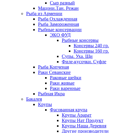
Сыр разный
Мацони.Тан. Режан
Рыба из Армении
Рыба Охлажденная
Рыба Замороженная
Рыбные консервации
ЭКО ФУД
Рыбные консервы
Консервы 240 гр.
Консервы 160 гр.
Супы. Уха. Щи
Филе-кусочки. Суфле
Рыба Копченая
Раки Севанские
Раковые шейки
Раки живые
Раки варенные
Рыбная Икра
Бакалея
Крупы
Фасованная крупа
Крупы Арарат
Крупы Нат Продукт
Крупы Наша Деревня
Другие производители