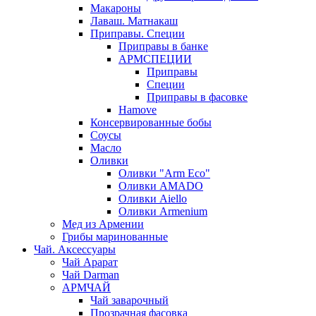
Макароны
Лаваш. Матнакаш
Приправы. Специи
Приправы в банке
АРМСПЕЦИИ
Приправы
Специи
Приправы в фасовке
Hamove
Консервированные бобы
Соусы
Масло
Оливки
Оливки "Arm Eco"
Оливки AMADO
Оливки Aiello
Оливки Armenium
Мед из Армении
Грибы маринованные
Чай. Аксессуары
Чай Арарат
Чай Darman
АРМЧАЙ
Чай заварочный
Прозрачная фасовка