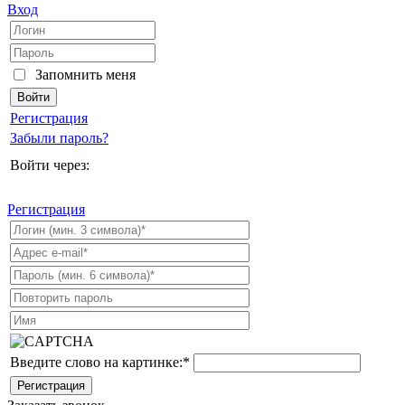
Вход
Запомнить меня
Регистрация
Забыли пароль?
Войти через:
Регистрация
Введите слово на картинке:
*