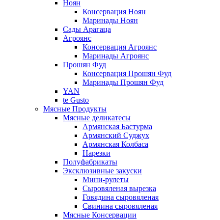
Ноян
Консервация Ноян
Маринады Ноян
Сады Арагаца
Агроянс
Консервация Агроянс
Маринады Агроянс
Прошян Фуд
Консервация Прошян Фуд
Маринады Прошян Фуд
YAN
te Gusto
Мясные Продукты
Мясные деликатесы
Армянская Бастурма
Армянский Суджух
Армянская Колбаса
Нарезки
Полуфабрикаты
Эксклюзивные закуски
Мини-рулеты
Сыровяленая вырезка
Говядина сыровяленая
Свинина сыровяленая
Мясные Консервации