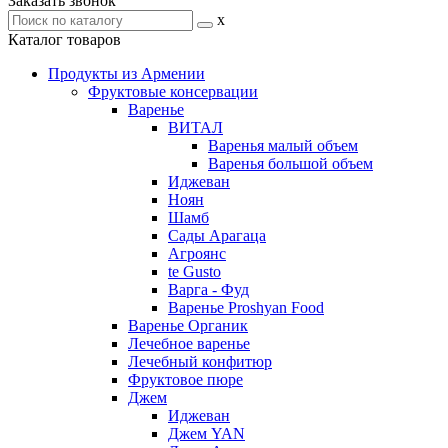
Заказать звонок
x
Каталог товаров
Продукты из Армении
Фруктовые консервации
Варенье
ВИТАЛ
Варенья малый объем
Варенья большой объем
Иджеван
Ноян
Шамб
Сады Арагаца
Агроянс
te Gusto
Варга - Фуд
Варенье Proshyan Food
Варенье Органик
Лечебное варенье
Лечебный конфитюр
Фруктовое пюре
Джем
Иджеван
Джем YAN