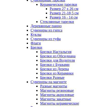
Сувенирные тарелки
Керамические тарелки
Размер 27 х 26 см
Размер 21-18,5 см
Размер 16 - 14 см
Стеклянные тарелки
Деревянные панно
Сувениры из гипса
Куклы
Сувениры из туфа
Флаги
Брелки
Брелки Настальгия
Брелки из Обсидиана
Брелки для Водителя
Брелки с Буквами
Брелки из Дерева
Брелки из Керамики
Брелки Разные
Сувениры на магните
Разные магниты
Магниты резиновые
Магниты акриловые
Магниты закатные
Магниты керамические