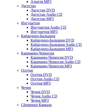
Адыгея MP3
Дагестан
Дагестан DVD
Дагестан Audio CD
Дагестан MP3
Ингушетия
Ингушетия Audio CD
Ингушетия MP3
Кабардино-Балкария
Кабардино-Балкария DVD
Кабардино-Балкария Audio CD
Кабардино-Балкария MP3
Карачаево-Черкесия
Карачаево-Черкесия DVD
Карачаево-Черкесия Audio CD
Карачаево-Черкесия MP3
Осетия
Осетия DVD
Осетия Audio CD
Осетия MP3
Чечня
Чечня DVD
Чечня Audio CD
Чечня MP3
Сборники Кавказа