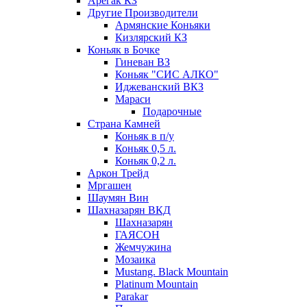
Арегак КЗ
Другие Производители
Армянские Коньяки
Кизлярский КЗ
Коньяк в Бочке
Гиневан ВЗ
Коньяк "СИС АЛКО"
Иджеванский ВКЗ
Мараси
Подарочные
Страна Камней
Коньяк в п/у
Коньяк 0,5 л.
Коньяк 0,2 л.
Аркон Трейд
Мргашен
Шаумян Вин
Шахназарян ВКД
Шахназарян
ГАЯСОН
Жемчужина
Мозаика
Mustang. Black Mountain
Platinum Mountain
Parakar