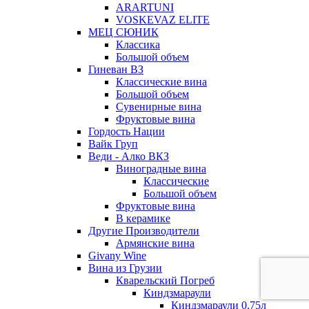
ARARTUNI
VOSKEVAZ ELITE
МЕЦ СЮНИК
Классика
Большой объем
Гиневан ВЗ
Классические вина
Большой объем
Сувенирные вина
Фруктовые вина
Гордость Нации
Вайк Груп
Веди - Алко ВКЗ
Виноградные вина
Классические
Большой объем
Фруктовые вина
В керамике
Другие Производители
Армянские вина
Givany Wine
Вина из Грузии
Кварельский Погреб
Киндзмараули
Киндзмараули 0,75л