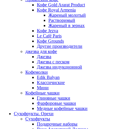
Кофе Gold Ararat Product
Кофе Royal Armenia
Жареный молотый
Растворимый
Жареный в зернах
Кофе Jezva
Le Café Paris
Кофе Grounds
Другие производители
джезва для кофе
Джезва
Джезва с песком
Джезва индукционной
Кофемолки
Edik Balyan
Классичиские
Мини
Кофейные чашки
Глиняные чашки
Фарфоровые чашки
Медные кофейные чашки
Сухофрукты. Орехи
Сухофрукты
Подарочные наборы