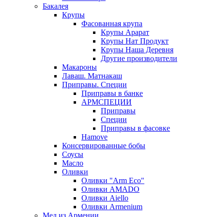
Бакалея
Крупы
Фасованная крупа
Крупы Арарат
Крупы Нат Продукт
Крупы Наша Деревня
Другие производители
Макароны
Лаваш. Матнакаш
Приправы. Специи
Приправы в банке
АРМСПЕЦИИ
Приправы
Специи
Приправы в фасовке
Hamove
Консервированные бобы
Соусы
Масло
Оливки
Оливки "Arm Eco"
Оливки AMADO
Оливки Aiello
Оливки Armenium
Мед из Армении