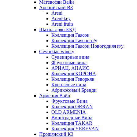
Матевосян Вайн
Аренийский ВЗ
Areni
Areni key
Areni fruits
Шахназарян ЕКД
Коллекция Гаясон
Коллекция Гаясон п/у
Коллекция Гаясон Новогодняя п/у
Gevorkian winery
Сувенирные вина
Фруктовые вина
АРИАЦ. АНАИС
Коллекция КОРОНА
Коллекция Геворкян
Крепленые вина
Абрикосовый Бренди
Армения Вайн
Фруктовые Вина
Коллекция ORRAN
OLD ARMENIA
Виноградные Вина
Коллекция TAKAR
Коллекция YEREVAN
Прошянский КЗ