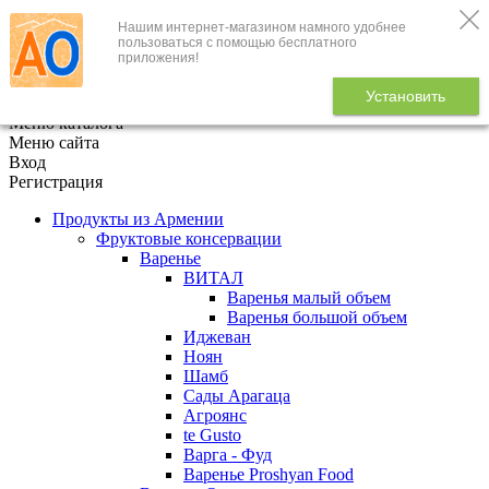
Нашим интернет-магазином намного удобнее
+7 (495) 646-888-1
пользоваться с помощью бесплатного
приложения!
В корзине
0
товаров
Установить
x
Меню каталога
Меню сайта
Вход
Регистрация
Продукты из Армении
Фруктовые консервации
Варенье
ВИТАЛ
Варенья малый объем
Варенья большой объем
Иджеван
Ноян
Шамб
Сады Арагаца
Агроянс
te Gusto
Варга - Фуд
Варенье Proshyan Food