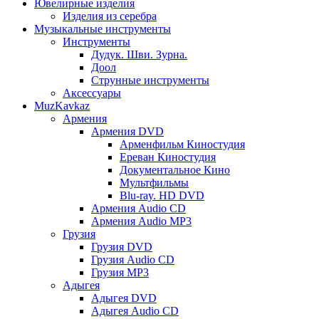
Ювелирные изделия
Изделия из серебра
Музыкальные инструменты
Инструменты
Дудук. Шви. Зурна.
Доол
Струнные инструменты
Аксессуары
MuzKavkaz
Армения
Армения DVD
Арменфильм Киностудия
Ереван Киностудия
Документальное Кино
Мультфильмы
Blu-ray. HD DVD
Армения Audio CD
Армения Audio MP3
Грузия
Грузия DVD
Грузия Audio CD
Грузия MP3
Адыгея
Адыгея DVD
Адыгея Audio CD