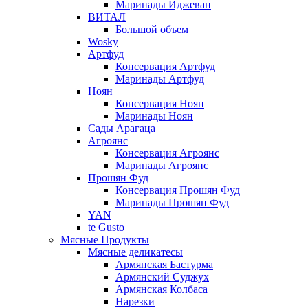
Маринады Иджеван
ВИТАЛ
Большой объем
Wosky
Артфуд
Консервация Артфуд
Маринады Артфуд
Ноян
Консервация Ноян
Маринады Ноян
Сады Арагаца
Агроянс
Консервация Агроянс
Маринады Агроянс
Прошян Фуд
Консервация Прошян Фуд
Маринады Прошян Фуд
YAN
te Gusto
Мясные Продукты
Мясные деликатесы
Армянская Бастурма
Армянский Суджух
Армянская Колбаса
Нарезки