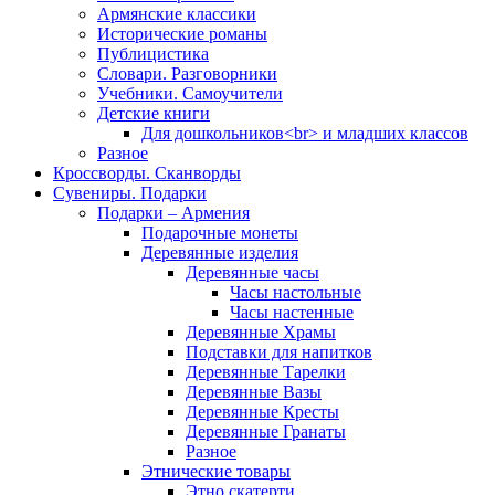
Армянские классики
Исторические романы
Публицистика
Словари. Разговорники
Учебники. Самоучители
Детские книги
Для дошкольников<br> и младших классов
Разное
Кроссворды. Сканворды
Сувениры. Подарки
Подарки – Армения
Подарочные монеты
Деревянные изделия
Деревянные часы
Часы настольные
Часы настенные
Деревянные Храмы
Подставки для напитков
Деревянные Тарелки
Деревянные Вазы
Деревянные Кресты
Деревянные Гранаты
Разное
Этнические товары
Этно скатерти