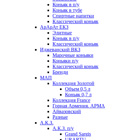
Коньяк в п/у
Коньяк в тубе
Спиртные напитки
Классический коньяк
АрАрАт ЕКЗ
Элитные
Коньяк в п/у
Классический коньяк
Иджеванский ВКЗ
Марочные коньяки
Коньяки п/у
Классический коньяк
Бренди
МАП
Коллекция Золотой
Объем 0,5 л
Коньяк 0,7 л
Коллекция France
Горная Армения. АРМА
Айвазовский
Разные
А.К.З.
А.К.З. п/у
Grand Sargis
URARTU