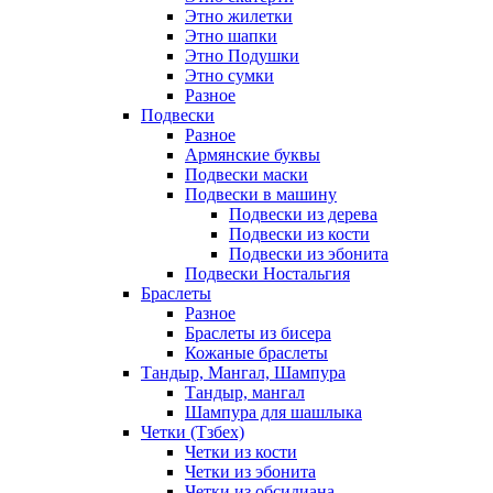
Этно жилетки
Этно шапки
Этно Подушки
Этно сумки
Разное
Подвески
Разное
Армянские буквы
Подвески маски
Подвески в машину
Подвески из дерева
Подвески из кости
Подвески из эбонита
Подвески Ностальгия
Браслеты
Разное
Браслеты из бисера
Кожаные браслеты
Тандыр, Мангал, Шампура
Тандыр, мангал
Шампура для шашлыка
Четки (Тзбех)
Четки из кости
Четки из эбонита
Четки из обсидиана