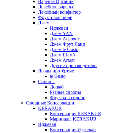
Варенье Органик
Лечебное варенье
Лечебный конфитюр
Фруктовое пюре
Джем
Иджеван
Джем YAN
Джем Агроянс
Джем Фрут Ланд
Джем te Gusto
Джем Шамб
Джем Ararat
Другие производители
Ягоды протёртые
te Gusto
Сиропы
Дошаб
Разные сиропы
Фрукты в сиропе
Овощные Консервации
KERAKUR
Консервация KERAKUR
Маринады KERAKUR
Иджеван
Консервация Иджеван