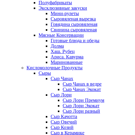
Полуфабрикаты
Эксклюзивные закуски
Мини-рулеты
Сыровяленая вырезка
Говядина сыровяленая
Свинина сыровяленая
Мясные Консервации
Готовые блюда и обеды
Долма
Хаш. Рубец
Ариса. Кавурма
Маринованные
Кисломолочные Продукты
Сыры
Сыр Чанах
Сыр Чанах в ведре
Сыр Чанах Экокат
Сыр Лори
Сыр Лори Премиум
Сыр Лори Экокат
Сыр Лори разный
Сыр Качотта
Сыр Овечий
Сыр Козий
Сыр в Керамике