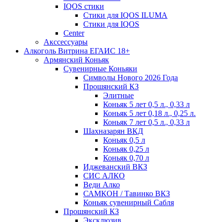
IQOS стики
Стики для IQOS ILUMA
Стики для IQOS
Сenter
Акссессуары
Алкоголь Витрина ЕГАИС 18+
Армянский Коньяк
Сувенирные Коньяки
Символы Нового 2026 Года
Прошянский КЗ
Элитные
Коньяк 5 лет 0,5 л., 0,33 л
Коньяк 5 лет 0,18 л., 0,25 л.
Коньяк 7 лет 0,5 л., 0,33 л
Шахназарян ВКД
Коньяк 0,5 л
Коньяк 0,25 л
Коньяк 0,70 л
Иджеванский ВКЗ
СИС АЛКО
Веди Алко
САМКОН / Тавинко ВКЗ
Коньяк сувенирный Сабля
Прошянский КЗ
Эксклюзив