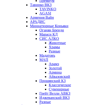
Премиум
Тавинко ВКЗ
TAVINKO
AGASI
Армения Вайн
АРАДИС
Миниатюрные Коньяки
Оганян Бренди
Мараси КД
СИС АЛКО
Животные
Храмы
Разные
Мадатовъ
МАП
Арамэ
Золотой
Армина
Айвазовский
Прошянский КЗ
Классические
Сувенирные
Грейт Велли АВКЗ
Иджеванский ВКЗ
Разные