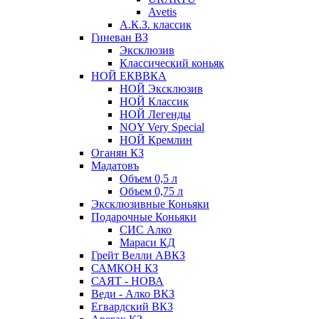
Avetis
А.К.З. классик
Гиневан ВЗ
Эксклюзив
Классический коньяк
НОЙ ЕКВВКА
НОЙ Эксклюзив
НОЙ Классик
НОЙ Легенды
NOY Very Speсial
НОЙ Кремлин
Оганян КЗ
Мадатовъ
Объем 0,5 л
Объем 0,75 л
Эксклюзивные Коньяки
Подарочные Коньяки
СИС Алко
Мараси КД
Грейт Велли АВКЗ
САМКОН КЗ
САЯТ - НОВА
Веди - Алко ВКЗ
Егвардский ВКЗ