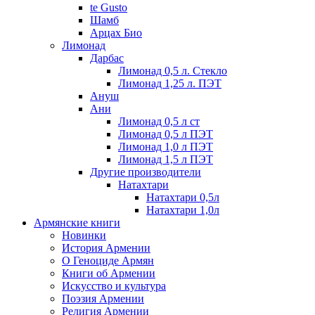
te Gusto
Шамб
Арцах Био
Лимонад
Дарбас
Лимонад 0,5 л. Стекло
Лимонад 1,25 л. ПЭТ
Ануш
Ани
Лимонад 0,5 л ст
Лимонад 0,5 л ПЭТ
Лимонад 1,0 л ПЭТ
Лимонад 1,5 л ПЭТ
Другие производители
Натахтари
Натахтари 0,5л
Натахтари 1,0л
Армянские книги
Новинки
История Армении
О Геноциде Армян
Книги об Армении
Иcкусство и культура
Поэзия Армении
Религия Армении