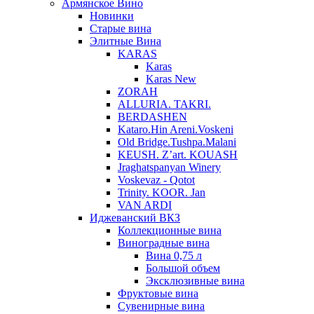
Армянское Вино
Новинки
Старые вина
Элитные Вина
KARAS
Karas
Karas New
ZORAH
ALLURIA. TAKRI.
BERDASHEN
Kataro.Hin Areni.Voskeni
Old Bridge.Tushpa.Malani
KEUSH. Z’art. KOUASH
Jraghatspanyan Winery
Voskevaz - Qotot
Trinity. KOOR. Jan
VAN ARDI
Иджеванский ВКЗ
Коллекционные вина
Виноградные вина
Вина 0,75 л
Большой объем
Эксклюзивные вина
Фруктовые вина
Cувенирные вина