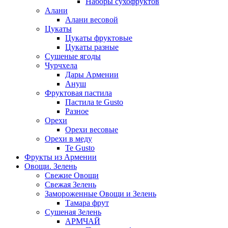
Наборы сухофруктов
Алани
Алани весовой
Цукаты
Цукаты фруктовые
Цукаты разные
Сушеные ягоды
Чурчхела
Дары Армении
Ануш
Фруктовая пастила
Пастила te Gusto
Разное
Орехи
Орехи весовые
Орехи в меду
Te Gusto
Фрукты из Армении
Овощи. Зелень
Свежие Овощи
Свежая Зелень
Замороженные Овощи и Зелень
Тамара фрут
Сушеная Зелень
АРМЧАЙ