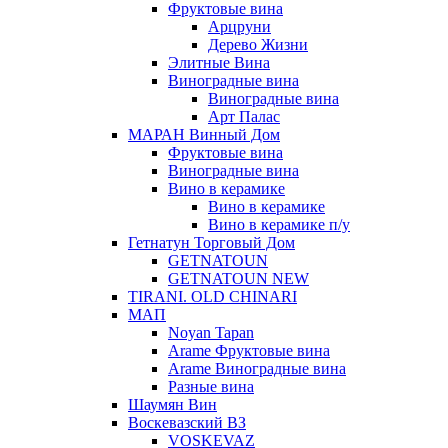
Фруктовые вина
Арцруни
Дерево Жизни
Элитные Вина
Виноградные вина
Виноградные вина
Арт Палас
МАРАН Винный Дом
Фруктовые вина
Виноградные вина
Вино в керамике
Вино в керамике
Вино в керамике п/у
Гетнатун Торговый Дом
GETNATOUN
GETNATOUN NEW
TIRANI. OLD CHINARI
МАП
Noyan Tapan
Arame Фруктовые вина
Arame Виноградные вина
Разные вина
Шаумян Вин
Воскевазский ВЗ
VOSKEVAZ