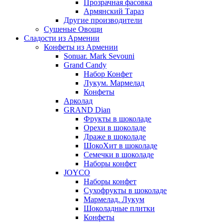
Прозрачная фасовка
Армянский Тараз
Другие производители
Сушеные Овощи
Сладости из Армении
Конфеты из Армении
Sonuar. Mark Sevouni
Grand Candy
Набор Конфет
Лукум. Мармелад
Конфеты
Арколад
GRAND Dian
Фрукты в шоколаде
Орехи в шоколаде
Драже в шоколаде
ШокоХит в шоколаде
Семечки в шоколаде
Наборы конфет
JOYCO
Наборы конфет
Сухофрукты в шоколаде
Мармелад. Лукум
Шоколадные плитки
Конфеты