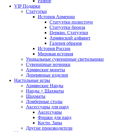
Разное
VIP Подарки
Статуэтки
История Армении
Статуэтки полистоун
Статуэтки бронза
Церкви. Статуэтки
Армянский алфавит
Галерея образов
История России
Мировая история
Уникальные сувенирные светильники
Сувенирные ночники
Армянские монеты
Деревянные изделия
Настольные игры
Армянские Нарды
Нарды + Шахматы
Шахматы
Ломберные столы
Аксессуары для нард
Аксессуары
Фишки для нард
Кости. Зары
Другие производители