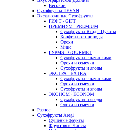
Вкус Араратской Долины
Весовой
Сухофрукты IJEVAN
Эксклюзивные Сухофрукты
ГИФТ - GIFT
ПРЕМИУМ - PREMIUM
Сухофрукты Ягоды Цукаты
Конфеты от природы
Орехи
Микс
ГУРМЭ - GOURMET
Сухофрукты с начинками
Орехи и семечки
Сухофрукты и ягоды
ЭКСТРА - EXTRA
Сухофрукты с начинками
Орехи и семечки
Сухофрукты и ягоды
ЭКОНОМ - ECONOM
Сухофрукты и ягоды
Орехи и семечки
Разное
Сухофрукты Aregi
Сушеные фрукты
Фруктовые Чипсы