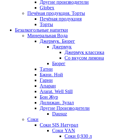
Другие производители
Globex
Печёная продукция. Торты
Печёная продукция
Торты
Безалкогольные напитки
Минеральная Вода
Джермук. Бюрег
Джермук
Джермук классика
Со вкусом лимона
Бюрег
Татни
Бжни. Ной
Гарни
Апаран
Ararat. Well Still
Бон Жур
Дилижан. Зулал
Другие Производители
Dausuz
Соки
Соки SIS Натурал
Соки YAN
Соки 0,930 л