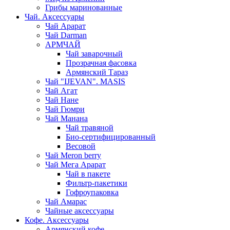
Грибы маринованные
Чай. Аксессуары
Чай Арарат
Чай Darman
АРМЧАЙ
Чай заварочный
Прозрачная фасовка
Армянский Тараз
Чай "IJEVAN". MASIS
Чай Агат
Чай Нане
Чай Гюмри
Чай Манана
Чай травяной
Био-сертифицированный
Весовой
Чай Meron berry
Чай Мега Арарат
Чай в пакете
Фильтр-пакетики
Гофроупаковка
Чай Амарас
Чайные аксессуары
Кофе. Аксессуары
Армянский кофе