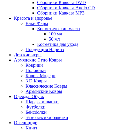
Сборники Кавказа DVD
Сборники Кавказа Audio CD
Сборники Кавказа MP3
Красота и здоровье
Ваки Фарм
Косметические масла
100 мл
50 мл
Косметика для ухода
Продукция Наринэ
Детские игры
Армянские Этно Ковры
Коврики
Половики
Ковры Модерн
3 D Ковры
Классические Ковры
Армянские Ковры
Одежда. Обувь
Шарфы и шапки
Футболки
Бейсболки
Этно масики балетки
О геноциде
Книги