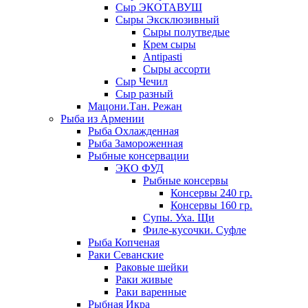
Сыр ЭКОТАВУШ
Сыры Эксклюзивный
Сыры полутведые
Крем сыры
Antipasti
Сыры ассорти
Сыр Чечил
Сыр разный
Мацони.Тан. Режан
Рыба из Армении
Рыба Охлажденная
Рыба Замороженная
Рыбные консервации
ЭКО ФУД
Рыбные консервы
Консервы 240 гр.
Консервы 160 гр.
Супы. Уха. Щи
Филе-кусочки. Суфле
Рыба Копченая
Раки Севанские
Раковые шейки
Раки живые
Раки варенные
Рыбная Икра