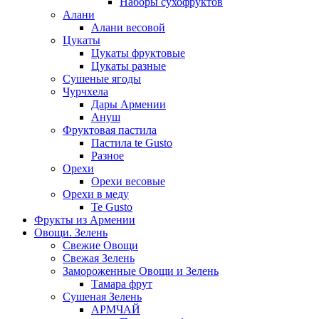
Наборы сухофруктов
Алани
Алани весовой
Цукаты
Цукаты фруктовые
Цукаты разные
Сушеные ягоды
Чурчхела
Дары Армении
Ануш
Фруктовая пастила
Пастила te Gusto
Разное
Орехи
Орехи весовые
Орехи в меду
Te Gusto
Фрукты из Армении
Овощи. Зелень
Свежие Овощи
Свежая Зелень
Замороженные Овощи и Зелень
Тамара фрут
Сушеная Зелень
АРМЧАЙ