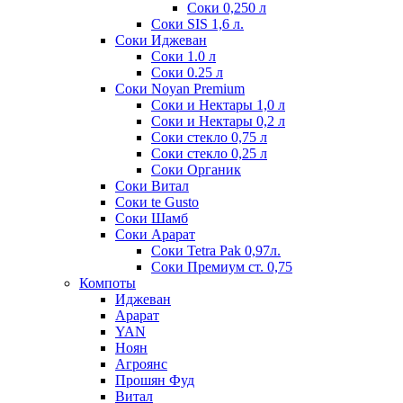
Соки 0,250 л
Соки SIS 1,6 л.
Соки Иджеван
Соки 1.0 л
Соки 0.25 л
Соки Noyan Premium
Соки и Нектары 1,0 л
Соки и Нектары 0,2 л
Соки стекло 0,75 л
Соки стекло 0,25 л
Соки Органик
Соки Витал
Соки te Gusto
Соки Шамб
Соки Арарат
Соки Tetra Pak 0,97л.
Соки Премиум ст. 0,75
Компоты
Иджеван
Арарат
YAN
Ноян
Агроянс
Прошян Фуд
Витал