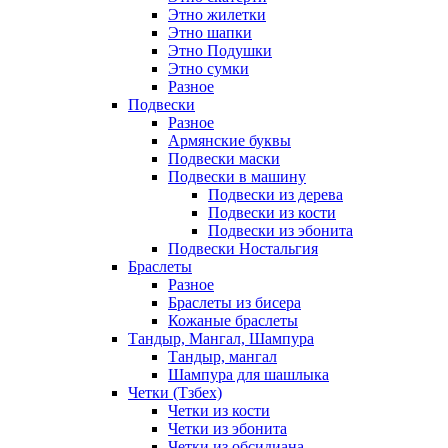
Этно жилетки
Этно шапки
Этно Подушки
Этно сумки
Разное
Подвески
Разное
Армянские буквы
Подвески маски
Подвески в машину
Подвески из дерева
Подвески из кости
Подвески из эбонита
Подвески Ностальгия
Браслеты
Разное
Браслеты из бисера
Кожаные браслеты
Тандыр, Мангал, Шампура
Тандыр, мангал
Шампура для шашлыка
Четки (Тзбех)
Четки из кости
Четки из эбонита
Четки из обсидиана