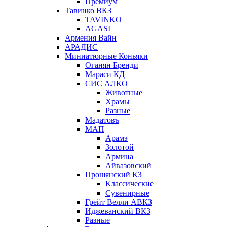
Премиум
Тавинко ВКЗ
TAVINKO
AGASI
Армения Вайн
АРАДИС
Миниатюрные Коньяки
Оганян Бренди
Мараси КД
СИС АЛКО
Животные
Храмы
Разные
Мадатовъ
МАП
Арамэ
Золотой
Армина
Айвазовский
Прошянский КЗ
Классические
Сувенирные
Грейт Велли АВКЗ
Иджеванский ВКЗ
Разные