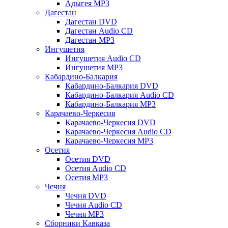
Адыгея MP3
Дагестан
Дагестан DVD
Дагестан Audio CD
Дагестан MP3
Ингушетия
Ингушетия Audio CD
Ингушетия MP3
Кабардино-Балкария
Кабардино-Балкария DVD
Кабардино-Балкария Audio CD
Кабардино-Балкария MP3
Карачаево-Черкесия
Карачаево-Черкесия DVD
Карачаево-Черкесия Audio CD
Карачаево-Черкесия MP3
Осетия
Осетия DVD
Осетия Audio CD
Осетия MP3
Чечня
Чечня DVD
Чечня Audio CD
Чечня MP3
Сборники Кавказа