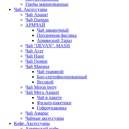
Грибы маринованные
Чай. Аксессуары
Чай Арарат
Чай Darman
АРМЧАЙ
Чай заварочный
Прозрачная фасовка
Армянский Тараз
Чай "IJEVAN". MASIS
Чай Агат
Чай Нане
Чай Гюмри
Чай Манана
Чай травяной
Био-сертифицированный
Весовой
Чай Meron berry
Чай Мега Арарат
Чай в пакете
Фильтр-пакетики
Гофроупаковка
Чай Амарас
Чайные аксессуары
Кофе. Аксессуары
Армянский кофе