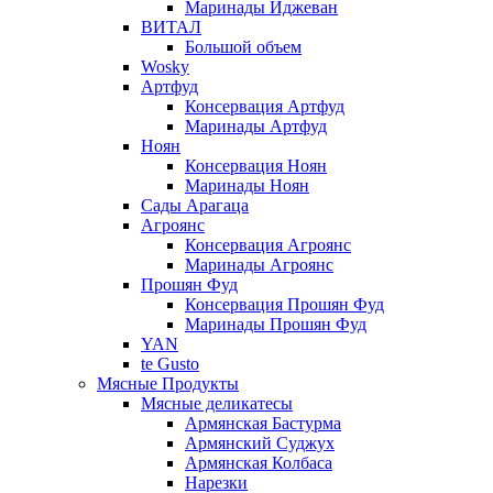
Маринады Иджеван
ВИТАЛ
Большой объем
Wosky
Артфуд
Консервация Артфуд
Маринады Артфуд
Ноян
Консервация Ноян
Маринады Ноян
Сады Арагаца
Агроянс
Консервация Агроянс
Маринады Агроянс
Прошян Фуд
Консервация Прошян Фуд
Маринады Прошян Фуд
YAN
te Gusto
Мясные Продукты
Мясные деликатесы
Армянская Бастурма
Армянский Суджух
Армянская Колбаса
Нарезки