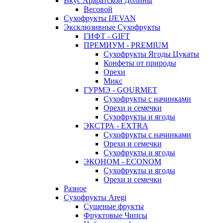
Вкус Араратской Долины
Весовой
Сухофрукты IJEVAN
Эксклюзивные Сухофрукты
ГИФТ - GIFT
ПРЕМИУМ - PREMIUM
Сухофрукты Ягоды Цукаты
Конфеты от природы
Орехи
Микс
ГУРМЭ - GOURMET
Сухофрукты с начинками
Орехи и семечки
Сухофрукты и ягоды
ЭКСТРА - EXTRA
Сухофрукты с начинками
Орехи и семечки
Сухофрукты и ягоды
ЭКОНОМ - ECONOM
Сухофрукты и ягоды
Орехи и семечки
Разное
Сухофрукты Aregi
Сушеные фрукты
Фруктовые Чипсы