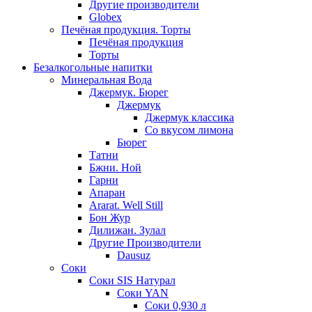
Другие производители
Globex
Печёная продукция. Торты
Печёная продукция
Торты
Безалкогольные напитки
Минеральная Вода
Джермук. Бюрег
Джермук
Джермук классика
Со вкусом лимона
Бюрег
Татни
Бжни. Ной
Гарни
Апаран
Ararat. Well Still
Бон Жур
Дилижан. Зулал
Другие Производители
Dausuz
Соки
Соки SIS Натурал
Соки YAN
Соки 0,930 л