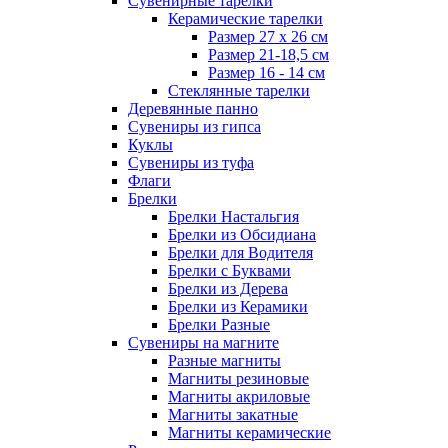
Сувенирные тарелки
Керамические тарелки
Размер 27 х 26 см
Размер 21-18,5 см
Размер 16 - 14 см
Стеклянные тарелки
Деревянные панно
Сувениры из гипса
Куклы
Сувениры из туфа
Флаги
Брелки
Брелки Настальгия
Брелки из Обсидиана
Брелки для Водителя
Брелки с Буквами
Брелки из Дерева
Брелки из Керамики
Брелки Разные
Сувениры на магните
Разные магниты
Магниты резиновые
Магниты акриловые
Магниты закатные
Магниты керамические