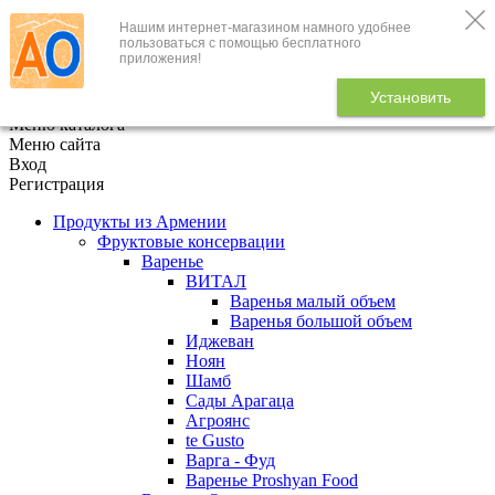
Нашим интернет-магазином намного удобнее
+7 (495) 646-888-1
пользоваться с помощью бесплатного
приложения!
В корзине
0
товаров
Установить
x
Меню каталога
Меню сайта
Вход
Регистрация
Продукты из Армении
Фруктовые консервации
Варенье
ВИТАЛ
Варенья малый объем
Варенья большой объем
Иджеван
Ноян
Шамб
Сады Арагаца
Агроянс
te Gusto
Варга - Фуд
Варенье Proshyan Food