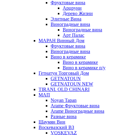
Фруктовые вина
Арцруни
Дерево Жизни
Элитные Вина
Виноградные вина
Виноградные вина
Арт Палас
МАРАН Винный Дом
Фруктовые вина
Виноградные вина
Вино в керамике
Вино в керамике
Вино в керамике п/у
Гетнатун Торговый Дом
GETNATOUN
GETNATOUN NEW
TIRANI. OLD CHINARI
МАП
Noyan Tapan
Arame Фруктовые вина
Arame Виноградные вина
Разные вина
Шаумян Вин
Воскевазский ВЗ
VOSKEVAZ