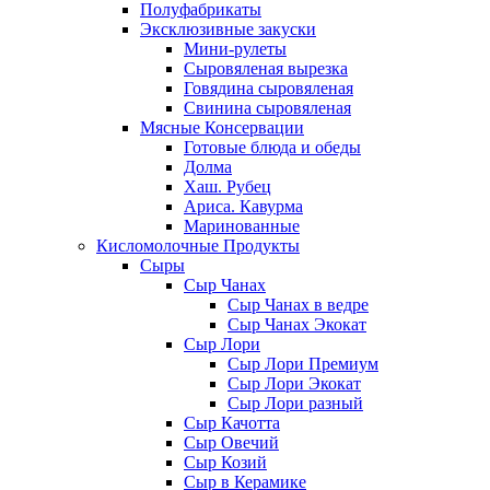
Полуфабрикаты
Эксклюзивные закуски
Мини-рулеты
Сыровяленая вырезка
Говядина сыровяленая
Свинина сыровяленая
Мясные Консервации
Готовые блюда и обеды
Долма
Хаш. Рубец
Ариса. Кавурма
Маринованные
Кисломолочные Продукты
Сыры
Сыр Чанах
Сыр Чанах в ведре
Сыр Чанах Экокат
Сыр Лори
Сыр Лори Премиум
Сыр Лори Экокат
Сыр Лори разный
Сыр Качотта
Сыр Овечий
Сыр Козий
Сыр в Керамике