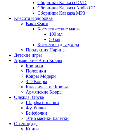
Сборники Кавказа DVD
Сборники Кавказа Audio CD
Сборники Кавказа MP3
Красота и здоровье
Ваки Фарм
Косметические масла
100 мл
50 мл
Косметика для ухода
Продукция Наринэ
Детские игры
Армянские Этно Ковры
Коврики
Половики
Ковры Модерн
3 D Ковры
Классические Ковры
Армянские Ковры
Одежда. Обувь
Шарфы и шапки
Футболки
Бейсболки
Этно масики балетки
О геноциде
Книги