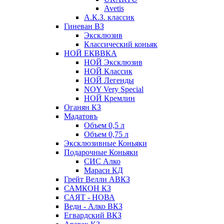
Avetis
А.К.З. классик
Гиневан ВЗ
Эксклюзив
Классический коньяк
НОЙ ЕКВВКА
НОЙ Эксклюзив
НОЙ Классик
НОЙ Легенды
NOY Very Speсial
НОЙ Кремлин
Оганян КЗ
Мадатовъ
Объем 0,5 л
Объем 0,75 л
Эксклюзивные Коньяки
Подарочные Коньяки
СИС Алко
Мараси КД
Грейт Велли АВКЗ
САМКОН КЗ
САЯТ - НОВА
Веди - Алко ВКЗ
Егвардский ВКЗ