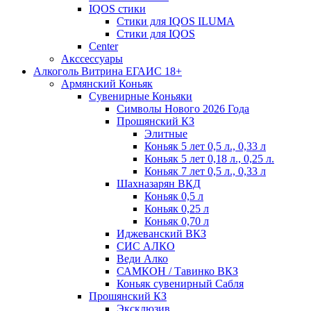
IQOS стики
Стики для IQOS ILUMA
Стики для IQOS
Сenter
Акссессуары
Алкоголь Витрина ЕГАИС 18+
Армянский Коньяк
Сувенирные Коньяки
Символы Нового 2026 Года
Прошянский КЗ
Элитные
Коньяк 5 лет 0,5 л., 0,33 л
Коньяк 5 лет 0,18 л., 0,25 л.
Коньяк 7 лет 0,5 л., 0,33 л
Шахназарян ВКД
Коньяк 0,5 л
Коньяк 0,25 л
Коньяк 0,70 л
Иджеванский ВКЗ
СИС АЛКО
Веди Алко
САМКОН / Тавинко ВКЗ
Коньяк сувенирный Сабля
Прошянский КЗ
Эксклюзив