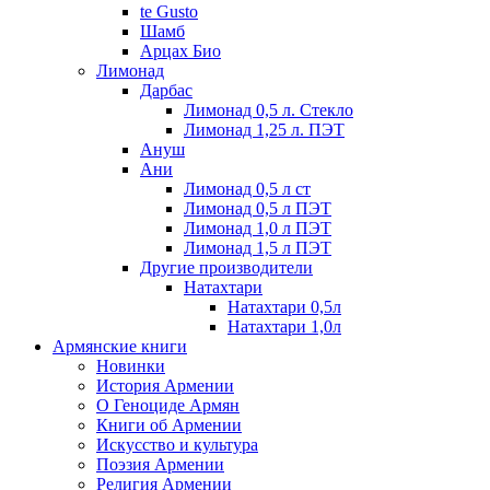
te Gusto
Шамб
Арцах Био
Лимонад
Дарбас
Лимонад 0,5 л. Стекло
Лимонад 1,25 л. ПЭТ
Ануш
Ани
Лимонад 0,5 л ст
Лимонад 0,5 л ПЭТ
Лимонад 1,0 л ПЭТ
Лимонад 1,5 л ПЭТ
Другие производители
Натахтари
Натахтари 0,5л
Натахтари 1,0л
Армянские книги
Новинки
История Армении
О Геноциде Армян
Книги об Армении
Иcкусство и культура
Поэзия Армении
Религия Армении