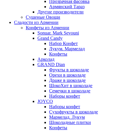
Прозрачная фасовка
Армянский Тараз
Другие производители
Сушеные Овощи
Сладости из Армении
Конфеты из Армении
Sonuar. Mark Sevouni
Grand Candy
Набор Конфет
Лукум. Мармелад
Конфеты
Арколад
GRAND Dian
Фрукты в шоколаде
Орехи в шоколаде
Драже в шоколаде
ШокоХит в шоколаде
Семечки в шоколаде
Наборы конфет
JOYCO
Наборы конфет
Сухофрукты в шоколаде
Мармелад. Лукум
Шоколадные плитки
Конфеты