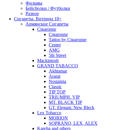
Фильмы
Бейсболки / Футболки
Разное
Сигареты. Витрина 18+
Армянские Сигареты
Cigaronne
Cigaronne
Tattoo by Cigaronne
Center
AMG
5th Street
Mackintosh
GRAND TABACCO
Akhtamar
Ararat
Nostalgia
Classic
TIP TOP
TRIUMPH. VIP
MT. BLACK TIP
GT. Elegant. New Bleck
Lex Tobacco
MORION
SOPRANO, LEX, ALEX
Karelia and others