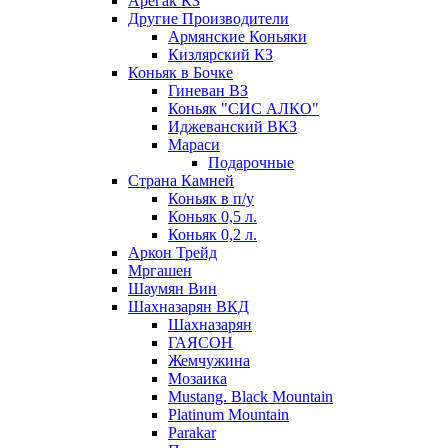
Арегак КЗ
Другие Производители
Армянские Коньяки
Кизлярский КЗ
Коньяк в Бочке
Гиневан ВЗ
Коньяк "СИС АЛКО"
Иджеванский ВКЗ
Мараси
Подарочные
Страна Камней
Коньяк в п/у
Коньяк 0,5 л.
Коньяк 0,2 л.
Аркон Трейд
Мргашен
Шаумян Вин
Шахназарян ВКД
Шахназарян
ГАЯСОН
Жемчужина
Мозаика
Mustang. Black Mountain
Platinum Mountain
Parakar