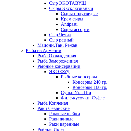
Сыр ЭКОТАВУШ
Сыры Эксклюзивный
Сыры полутведые
Крем сыры
Antipasti
Сыры ассорти
Сыр Чечил
Сыр разный
Мацони.Тан. Режан
Рыба из Армении
Рыба Охлажденная
Рыба Замороженная
Рыбные консервации
ЭКО ФУД
Рыбные консервы
Консервы 240 гр.
Консервы 160 гр.
Супы. Уха. Щи
Филе-кусочки. Суфле
Рыба Копченая
Раки Севанские
Раковые шейки
Раки живые
Раки варенные
Рыбная Икра