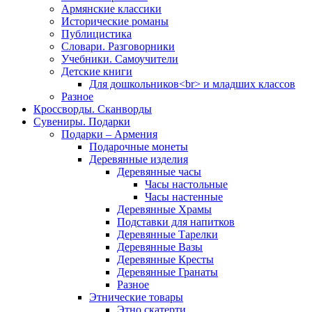
Армянские классики
Исторические романы
Публицистика
Словари. Разговорники
Учебники. Самоучители
Детские книги
Для дошкольников<br> и младших классов
Разное
Кроссворды. Сканворды
Сувениры. Подарки
Подарки – Армения
Подарочные монеты
Деревянные изделия
Деревянные часы
Часы настольные
Часы настенные
Деревянные Храмы
Подставки для напитков
Деревянные Тарелки
Деревянные Вазы
Деревянные Кресты
Деревянные Гранаты
Разное
Этнические товары
Этно скатерти