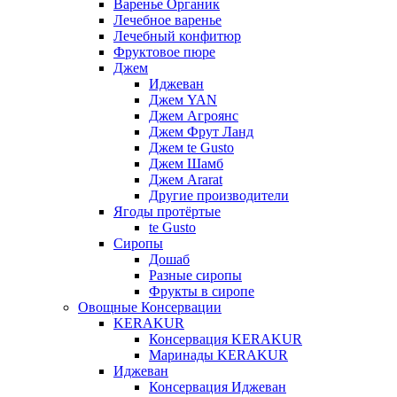
Варенье Органик
Лечебное варенье
Лечебный конфитюр
Фруктовое пюре
Джем
Иджеван
Джем YAN
Джем Агроянс
Джем Фрут Ланд
Джем te Gusto
Джем Шамб
Джем Ararat
Другие производители
Ягоды протёртые
te Gusto
Сиропы
Дошаб
Разные сиропы
Фрукты в сиропе
Овощные Консервации
KERAKUR
Консервация KERAKUR
Маринады KERAKUR
Иджеван
Консервация Иджеван