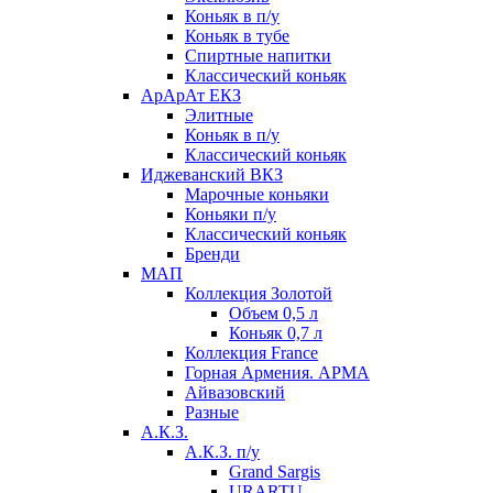
Коньяк в п/у
Коньяк в тубе
Спиртные напитки
Классический коньяк
АрАрАт ЕКЗ
Элитные
Коньяк в п/у
Классический коньяк
Иджеванский ВКЗ
Марочные коньяки
Коньяки п/у
Классический коньяк
Бренди
МАП
Коллекция Золотой
Объем 0,5 л
Коньяк 0,7 л
Коллекция France
Горная Армения. АРМА
Айвазовский
Разные
А.К.З.
А.К.З. п/у
Grand Sargis
URARTU