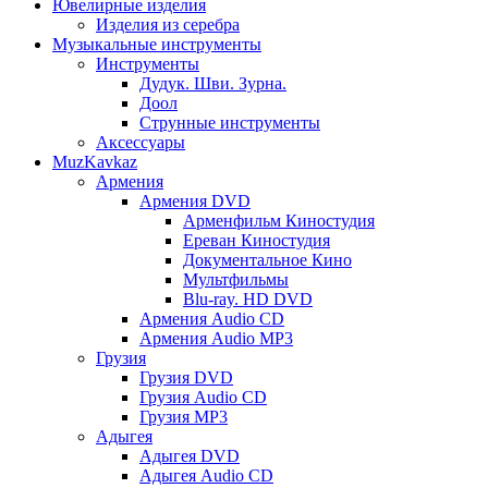
Ювелирные изделия
Изделия из серебра
Музыкальные инструменты
Инструменты
Дудук. Шви. Зурна.
Доол
Струнные инструменты
Аксессуары
MuzKavkaz
Армения
Армения DVD
Арменфильм Киностудия
Ереван Киностудия
Документальное Кино
Мультфильмы
Blu-ray. HD DVD
Армения Audio CD
Армения Audio MP3
Грузия
Грузия DVD
Грузия Audio CD
Грузия MP3
Адыгея
Адыгея DVD
Адыгея Audio CD