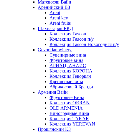
Матевосян Вайн
Аренийский ВЗ
Areni
Areni key
Areni fruits
Шахназарян ЕКД
Коллекция Гаясон
Коллекция Гаясон п/у
Коллекция Гаясон Новогодняя п/у
Gevorkian winery
Сувенирные вина
Фруктовые вина
АРИАЦ. АНАИС
Коллекция КОРОНА
Коллекция Геворкян
Крепленые вина
Абрикосовый Бренди
Армения Вайн
Фруктовые Вина
Коллекция ORRAN
OLD ARMENIA
Виноградные Вина
Коллекция TAKAR
Коллекция YEREVAN
Прошянский КЗ