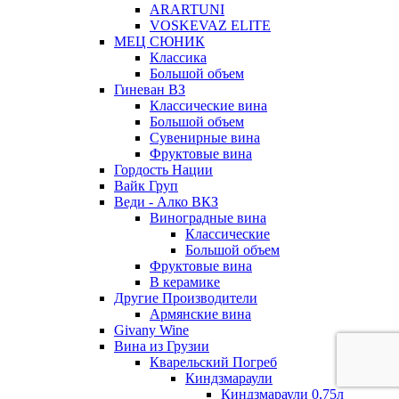
ARARTUNI
VOSKEVAZ ELITE
МЕЦ СЮНИК
Классика
Большой объем
Гиневан ВЗ
Классические вина
Большой объем
Сувенирные вина
Фруктовые вина
Гордость Нации
Вайк Груп
Веди - Алко ВКЗ
Виноградные вина
Классические
Большой объем
Фруктовые вина
В керамике
Другие Производители
Армянские вина
Givany Wine
Вина из Грузии
Кварельский Погреб
Киндзмараули
Киндзмараули 0,75л