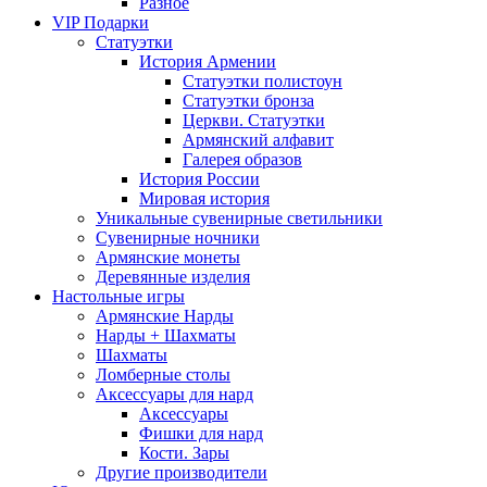
Разное
VIP Подарки
Статуэтки
История Армении
Статуэтки полистоун
Статуэтки бронза
Церкви. Статуэтки
Армянский алфавит
Галерея образов
История России
Мировая история
Уникальные сувенирные светильники
Сувенирные ночники
Армянские монеты
Деревянные изделия
Настольные игры
Армянские Нарды
Нарды + Шахматы
Шахматы
Ломберные столы
Аксессуары для нард
Аксессуары
Фишки для нард
Кости. Зары
Другие производители