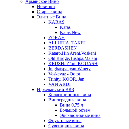
Армянское Вино
Новинки
Старые вина
Элитные Вина
KARAS
Karas
Karas New
ZORAH
ALLURIA. TAKRI.
BERDASHEN
Kataro.Hin Areni.Voskeni
Old Bridge.Tushpa.Malani
KEUSH. Z’art. KOUASH
Jraghatspanyan Winery
Voskevaz - Qotot
Trinity. KOOR. Jan
VAN ARDI
Иджеванский ВКЗ
Коллекционные вина
Виноградные вина
Вина 0,75 л
Большой объем
Эксклюзивные вина
Фруктовые вина
Cувенирные вина