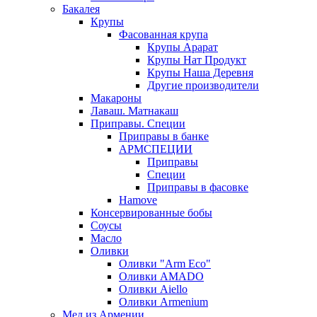
Бакалея
Крупы
Фасованная крупа
Крупы Арарат
Крупы Нат Продукт
Крупы Наша Деревня
Другие производители
Макароны
Лаваш. Матнакаш
Приправы. Специи
Приправы в банке
АРМСПЕЦИИ
Приправы
Специи
Приправы в фасовке
Hamove
Консервированные бобы
Соусы
Масло
Оливки
Оливки "Arm Eco"
Оливки AMADO
Оливки Aiello
Оливки Armenium
Мед из Армении