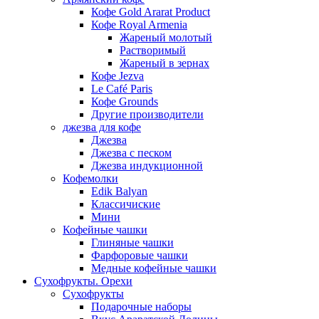
Кофе Gold Ararat Product
Кофе Royal Armenia
Жареный молотый
Растворимый
Жареный в зернах
Кофе Jezva
Le Café Paris
Кофе Grounds
Другие производители
джезва для кофе
Джезва
Джезва с песком
Джезва индукционной
Кофемолки
Edik Balyan
Классичиские
Мини
Кофейные чашки
Глиняные чашки
Фарфоровые чашки
Медные кофейные чашки
Сухофрукты. Орехи
Сухофрукты
Подарочные наборы