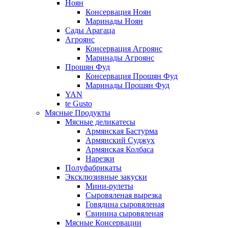
Ноян
Консервация Ноян
Маринады Ноян
Сады Арагаца
Агроянс
Консервация Агроянс
Маринады Агроянс
Прошян Фуд
Консервация Прошян Фуд
Маринады Прошян Фуд
YAN
te Gusto
Мясные Продукты
Мясные деликатесы
Армянская Бастурма
Армянский Суджух
Армянская Колбаса
Нарезки
Полуфабрикаты
Эксклюзивные закуски
Мини-рулеты
Сыровяленая вырезка
Говядина сыровяленая
Свинина сыровяленая
Мясные Консервации