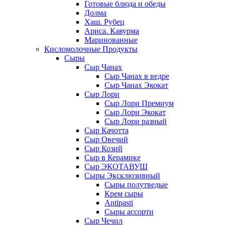
Готовые блюда и обеды
Долма
Хаш. Рубец
Ариса. Кавурма
Маринованные
Кисломолочные Продукты
Сыры
Сыр Чанах
Сыр Чанах в ведре
Сыр Чанах Экокат
Сыр Лори
Сыр Лори Премиум
Сыр Лори Экокат
Сыр Лори разный
Сыр Качотта
Сыр Овечий
Сыр Козий
Сыр в Керамике
Сыр ЭКОТАВУШ
Сыры Эксклюзивный
Сыры полутведые
Крем сыры
Antipasti
Сыры ассорти
Сыр Чечил