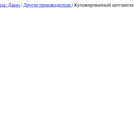
ила. Джин
/
Другие производители
/
Купажированный шотланский