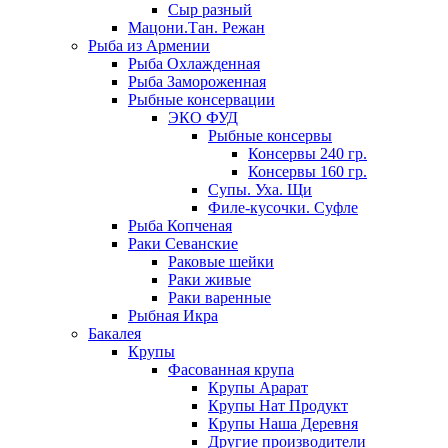
Сыр разный
Мацони.Тан. Режан
Рыба из Армении
Рыба Охлажденная
Рыба Замороженная
Рыбные консервации
ЭКО ФУД
Рыбные консервы
Консервы 240 гр.
Консервы 160 гр.
Супы. Уха. Щи
Филе-кусочки. Суфле
Рыба Копченая
Раки Севанские
Раковые шейки
Раки живые
Раки варенные
Рыбная Икра
Бакалея
Крупы
Фасованная крупа
Крупы Арарат
Крупы Нат Продукт
Крупы Наша Деревня
Другие производители