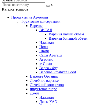
Заказать звонок
x
Каталог товаров
Продукты из Армении
Фруктовые консервации
Варенье
ВИТАЛ
Варенья малый объем
Варенья большой объем
Иджеван
Ноян
Шамб
Сады Арагаца
Агроянс
te Gusto
Варга - Фуд
Варенье Proshyan Food
Варенье Органик
Лечебное варенье
Лечебный конфитюр
Фруктовое пюре
Джем
Иджеван
Джем YAN