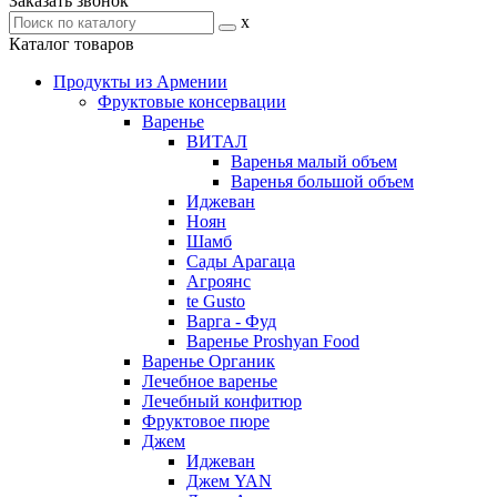
Заказать звонок
x
Каталог товаров
Продукты из Армении
Фруктовые консервации
Варенье
ВИТАЛ
Варенья малый объем
Варенья большой объем
Иджеван
Ноян
Шамб
Сады Арагаца
Агроянс
te Gusto
Варга - Фуд
Варенье Proshyan Food
Варенье Органик
Лечебное варенье
Лечебный конфитюр
Фруктовое пюре
Джем
Иджеван
Джем YAN