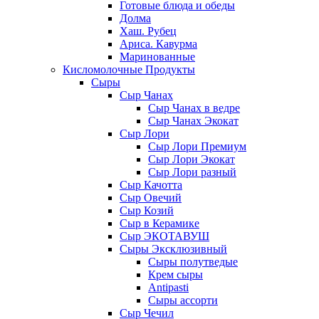
Готовые блюда и обеды
Долма
Хаш. Рубец
Ариса. Кавурма
Маринованные
Кисломолочные Продукты
Сыры
Сыр Чанах
Сыр Чанах в ведре
Сыр Чанах Экокат
Сыр Лори
Сыр Лори Премиум
Сыр Лори Экокат
Сыр Лори разный
Сыр Качотта
Сыр Овечий
Сыр Козий
Сыр в Керамике
Сыр ЭКОТАВУШ
Сыры Эксклюзивный
Сыры полутведые
Крем сыры
Antipasti
Сыры ассорти
Сыр Чечил