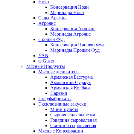
Ноян
Консервация Ноян
Маринады Ноян
Сады Арагаца
Агроянс
Консервация Агроянс
Маринады Агроянс
Прошян Фуд
Консервация Прошян Фуд
Маринады Прошян Фуд
YAN
te Gusto
Мясные Продукты
Мясные деликатесы
Армянская Бастурма
Армянский Суджух
Армянская Колбаса
Нарезки
Полуфабрикаты
Эксклюзивные закуски
Мини-рулеты
Сыровяленая вырезка
Говядина сыровяленая
Свинина сыровяленая
Мясные Консервации