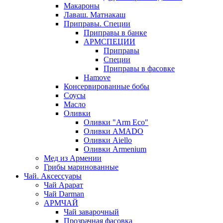
Макароны
Лаваш. Матнакаш
Приправы. Специи
Приправы в банке
АРМСПЕЦИИ
Приправы
Специи
Приправы в фасовке
Hamove
Консервированные бобы
Соусы
Масло
Оливки
Оливки "Arm Eco"
Оливки AMADO
Оливки Aiello
Оливки Armenium
Мед из Армении
Грибы маринованные
Чай. Аксессуары
Чай Арарат
Чай Darman
АРМЧАЙ
Чай заварочный
Прозрачная фасовка