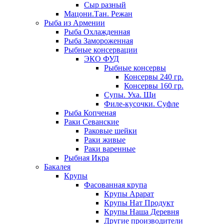
Сыр разный
Мацони.Тан. Режан
Рыба из Армении
Рыба Охлажденная
Рыба Замороженная
Рыбные консервации
ЭКО ФУД
Рыбные консервы
Консервы 240 гр.
Консервы 160 гр.
Супы. Уха. Щи
Филе-кусочки. Суфле
Рыба Копченая
Раки Севанские
Раковые шейки
Раки живые
Раки варенные
Рыбная Икра
Бакалея
Крупы
Фасованная крупа
Крупы Арарат
Крупы Нат Продукт
Крупы Наша Деревня
Другие производители