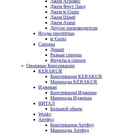
Джем Агроянс
Джем Фрут Ланд
Джем te Gusto
Джем Шамб
Джем Ararat
Другие производители
Ягоды протёртые
te Gusto
Сиропы
Дошаб
Разные сиропы
Фрукты в сиропе
Овощные Консервации
KERAKUR
Консервация KERAKUR
Маринады KERAKUR
Иджеван
Консервация Иджеван
Маринады Иджеван
ВИТАЛ
Большой объем
Wosky
Артфуд
Консервация Артфуд
Маринады Артфуд