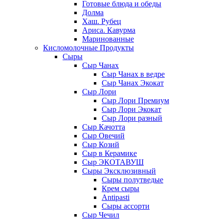
Готовые блюда и обеды
Долма
Хаш. Рубец
Ариса. Кавурма
Маринованные
Кисломолочные Продукты
Сыры
Сыр Чанах
Сыр Чанах в ведре
Сыр Чанах Экокат
Сыр Лори
Сыр Лори Премиум
Сыр Лори Экокат
Сыр Лори разный
Сыр Качотта
Сыр Овечий
Сыр Козий
Сыр в Керамике
Сыр ЭКОТАВУШ
Сыры Эксклюзивный
Сыры полутведые
Крем сыры
Antipasti
Сыры ассорти
Сыр Чечил