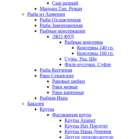
Сыр разный
Мацони.Тан. Режан
Рыба из Армении
Рыба Охлажденная
Рыба Замороженная
Рыбные консервации
ЭКО ФУД
Рыбные консервы
Консервы 240 гр.
Консервы 160 гр.
Супы. Уха. Щи
Филе-кусочки. Суфле
Рыба Копченая
Раки Севанские
Раковые шейки
Раки живые
Раки варенные
Рыбная Икра
Бакалея
Крупы
Фасованная крупа
Крупы Арарат
Крупы Нат Продукт
Крупы Наша Деревня
Другие производители