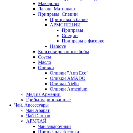
Макароны
Лаваш. Матнакаш
Приправы. Специи
Приправы в банке
АРМСПЕЦИИ
Приправы
Специи
Приправы в фасовке
Hamove
Консервированные бобы
Соусы
Масло
Оливки
Оливки "Arm Eco"
Оливки AMADO
Оливки Aiello
Оливки Armenium
Мед из Армении
Грибы маринованные
Чай. Аксессуары
Чай Арарат
Чай Darman
АРМЧАЙ
Чай заварочный
Прозрачная фасовка