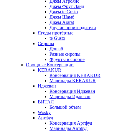
Джем Агроянс
Джем Фрут Ланд
Джем te Gusto
Джем Шамб
Джем Ararat
Другие производители
Ягоды протёртые
te Gusto
Сиропы
Дошаб
Разные сиропы
Фрукты в сиропе
Овощные Консервации
KERAKUR
Консервация KERAKUR
Маринады KERAKUR
Иджеван
Консервация Иджеван
Маринады Иджеван
ВИТАЛ
Большой объем
Wosky
Артфуд
Консервация Артфуд
Маринады Артфуд