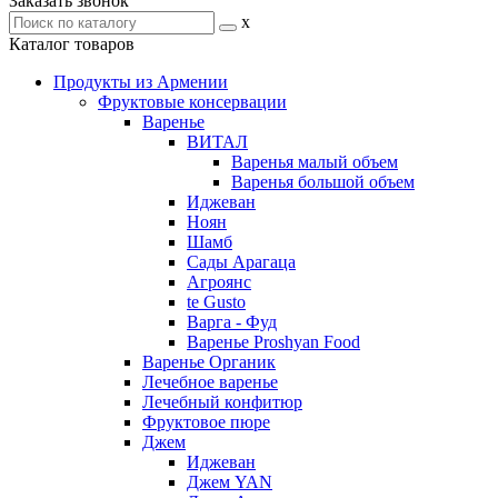
Заказать звонок
x
Каталог товаров
Продукты из Армении
Фруктовые консервации
Варенье
ВИТАЛ
Варенья малый объем
Варенья большой объем
Иджеван
Ноян
Шамб
Сады Арагаца
Агроянс
te Gusto
Варга - Фуд
Варенье Proshyan Food
Варенье Органик
Лечебное варенье
Лечебный конфитюр
Фруктовое пюре
Джем
Иджеван
Джем YAN