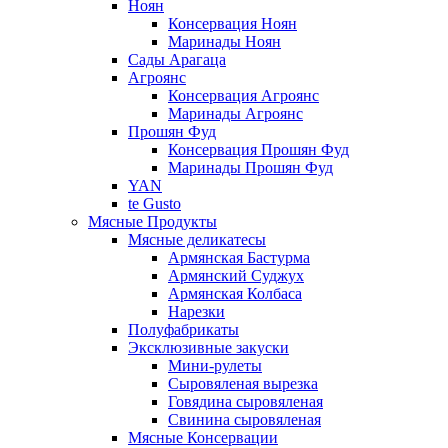
Ноян
Консервация Ноян
Маринады Ноян
Сады Арагаца
Агроянс
Консервация Агроянс
Маринады Агроянс
Прошян Фуд
Консервация Прошян Фуд
Маринады Прошян Фуд
YAN
te Gusto
Мясные Продукты
Мясные деликатесы
Армянская Бастурма
Армянский Суджух
Армянская Колбаса
Нарезки
Полуфабрикаты
Эксклюзивные закуски
Мини-рулеты
Сыровяленая вырезка
Говядина сыровяленая
Свинина сыровяленая
Мясные Консервации