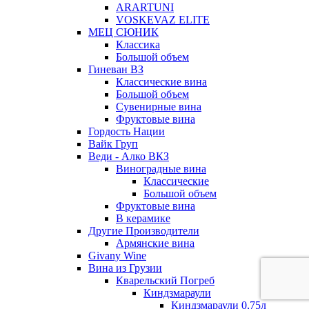
ARARTUNI
VOSKEVAZ ELITE
МЕЦ СЮНИК
Классика
Большой объем
Гиневан ВЗ
Классические вина
Большой объем
Сувенирные вина
Фруктовые вина
Гордость Нации
Вайк Груп
Веди - Алко ВКЗ
Виноградные вина
Классические
Большой объем
Фруктовые вина
В керамике
Другие Производители
Армянские вина
Givany Wine
Вина из Грузии
Кварельский Погреб
Киндзмараули
Киндзмараули 0,75л