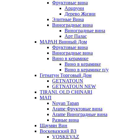
Фруктовые вина
Арцруни
Дерево Жизни
Элитные Вина
Виноградные вина
Виноградные вина
Арт Палас
МАРАН Винный Дом
Фруктовые вина
Виноградные вина
Вино в керамике
Вино в керамике
Вино в керамике п/у
Гетнатун Торговый Дом
GETNATOUN
GETNATOUN NEW
TIRANI. OLD CHINARI
МАП
Noyan Tapan
Arame Фруктовые вина
Arame Виноградные вина
Разные вина
Шаумян Вин
Воскевазский ВЗ
VOSKEVAZ