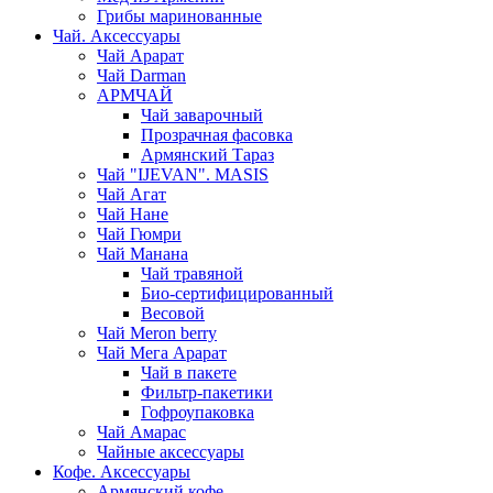
Грибы маринованные
Чай. Аксессуары
Чай Арарат
Чай Darman
АРМЧАЙ
Чай заварочный
Прозрачная фасовка
Армянский Тараз
Чай "IJEVAN". MASIS
Чай Агат
Чай Нане
Чай Гюмри
Чай Манана
Чай травяной
Био-сертифицированный
Весовой
Чай Meron berry
Чай Мега Арарат
Чай в пакете
Фильтр-пакетики
Гофроупаковка
Чай Амарас
Чайные аксессуары
Кофе. Аксессуары
Армянский кофе