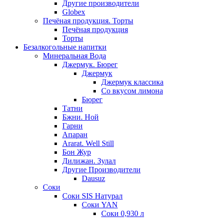
Другие производители
Globex
Печёная продукция. Торты
Печёная продукция
Торты
Безалкогольные напитки
Минеральная Вода
Джермук. Бюрег
Джермук
Джермук классика
Со вкусом лимона
Бюрег
Татни
Бжни. Ной
Гарни
Апаран
Ararat. Well Still
Бон Жур
Дилижан. Зулал
Другие Производители
Dausuz
Соки
Соки SIS Натурал
Соки YAN
Соки 0,930 л