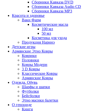
Сборники Кавказа DVD
Сборники Кавказа Audio CD
Сборники Кавказа MP3
Красота и здоровье
Ваки Фарм
Косметические масла
100 мл
50 мл
Косметика для ухода
Продукция Наринэ
Детские игры
Армянские Этно Ковры
Коврики
Половики
Ковры Модерн
3 D Ковры
Классические Ковры
Армянские Ковры
Одежда. Обувь
Шарфы и шапки
Футболки
Бейсболки
Этно масики балетки
О геноциде
Книги