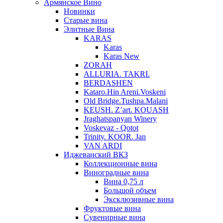
Армянское Вино
Новинки
Старые вина
Элитные Вина
KARAS
Karas
Karas New
ZORAH
ALLURIA. TAKRI.
BERDASHEN
Kataro.Hin Areni.Voskeni
Old Bridge.Tushpa.Malani
KEUSH. Z’art. KOUASH
Jraghatspanyan Winery
Voskevaz - Qotot
Trinity. KOOR. Jan
VAN ARDI
Иджеванский ВКЗ
Коллекционные вина
Виноградные вина
Вина 0,75 л
Большой объем
Эксклюзивные вина
Фруктовые вина
Cувенирные вина