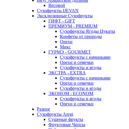
Вкус Араратской Долины
Весовой
Сухофрукты IJEVAN
Эксклюзивные Сухофрукты
ГИФТ - GIFT
ПРЕМИУМ - PREMIUM
Сухофрукты Ягоды Цукаты
Конфеты от природы
Орехи
Микс
ГУРМЭ - GOURMET
Сухофрукты с начинками
Орехи и семечки
Сухофрукты и ягоды
ЭКСТРА - EXTRA
Сухофрукты с начинками
Орехи и семечки
Сухофрукты и ягоды
ЭКОНОМ - ECONOM
Сухофрукты и ягоды
Орехи и семечки
Разное
Сухофрукты Aregi
Сушеные фрукты
Фруктовые Чипсы