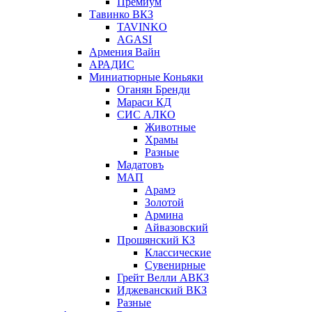
Премиум
Тавинко ВКЗ
TAVINKO
AGASI
Армения Вайн
АРАДИС
Миниатюрные Коньяки
Оганян Бренди
Мараси КД
СИС АЛКО
Животные
Храмы
Разные
Мадатовъ
МАП
Арамэ
Золотой
Армина
Айвазовский
Прошянский КЗ
Классические
Сувенирные
Грейт Велли АВКЗ
Иджеванский ВКЗ
Разные