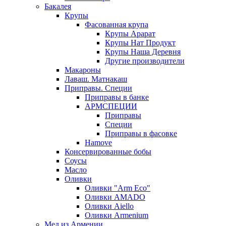
Бакалея
Крупы
Фасованная крупа
Крупы Арарат
Крупы Нат Продукт
Крупы Наша Деревня
Другие производители
Макароны
Лаваш. Матнакаш
Приправы. Специи
Приправы в банке
АРМСПЕЦИИ
Приправы
Специи
Приправы в фасовке
Hamove
Консервированные бобы
Соусы
Масло
Оливки
Оливки "Arm Eco"
Оливки AMADO
Оливки Aiello
Оливки Armenium
Мед из Армении