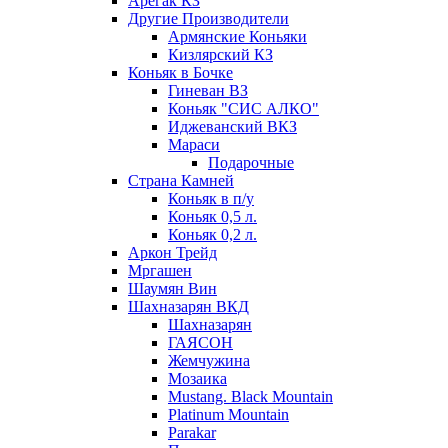
Арегак КЗ
Другие Производители
Армянские Коньяки
Кизлярский КЗ
Коньяк в Бочке
Гиневан ВЗ
Коньяк "СИС АЛКО"
Иджеванский ВКЗ
Мараси
Подарочные
Страна Камней
Коньяк в п/у
Коньяк 0,5 л.
Коньяк 0,2 л.
Аркон Трейд
Мргашен
Шаумян Вин
Шахназарян ВКД
Шахназарян
ГАЯСОН
Жемчужина
Мозаика
Mustang. Black Mountain
Platinum Mountain
Parakar