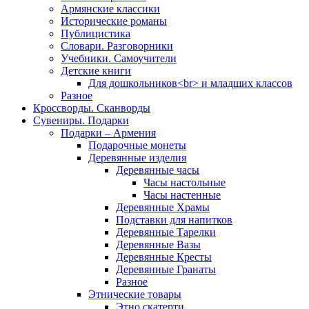
Армянские классики
Исторические романы
Публицистика
Словари. Разговорники
Учебники. Самоучители
Детские книги
Для дошкольников<br> и младших классов
Разное
Кроссворды. Сканворды
Сувениры. Подарки
Подарки – Армения
Подарочные монеты
Деревянные изделия
Деревянные часы
Часы настольные
Часы настенные
Деревянные Храмы
Подставки для напитков
Деревянные Тарелки
Деревянные Вазы
Деревянные Кресты
Деревянные Гранаты
Разное
Этнические товары
Этно скатерти