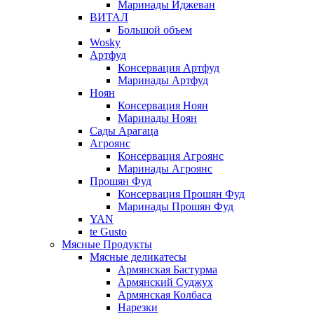
Маринады Иджеван
ВИТАЛ
Большой объем
Wosky
Артфуд
Консервация Артфуд
Маринады Артфуд
Ноян
Консервация Ноян
Маринады Ноян
Сады Арагаца
Агроянс
Консервация Агроянс
Маринады Агроянс
Прошян Фуд
Консервация Прошян Фуд
Маринады Прошян Фуд
YAN
te Gusto
Мясные Продукты
Мясные деликатесы
Армянская Бастурма
Армянский Суджух
Армянская Колбаса
Нарезки