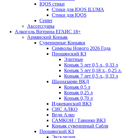
IQOS стики
Стики для IQOS ILUMA
Стики для IQOS
Сenter
Акссессуары
Алкоголь Витрина ЕГАИС 18+
Армянский Коньяк
Сувенирные Коньяки
Символы Нового 2026 Года
Прошянский КЗ
Элитные
Коньяк 5 лет 0,5 л., 0,33 л
Коньяк 5 лет 0,18 л., 0,25 л.
Коньяк 7 лет 0,5 л., 0,33 л
Шахназарян ВКД
Коньяк 0,5 л
Коньяк 0,25 л
Коньяк 0,70 л
Иджеванский ВКЗ
СИС АЛКО
Веди Алко
САМКОН / Тавинко ВКЗ
Коньяк сувенирный Сабля
Прошянский КЗ
Эксклюзив