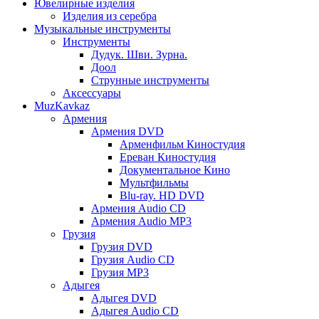
Ювелирные изделия
Изделия из серебра
Музыкальные инструменты
Инструменты
Дудук. Шви. Зурна.
Доол
Струнные инструменты
Аксессуары
MuzKavkaz
Армения
Армения DVD
Арменфильм Киностудия
Ереван Киностудия
Документальное Кино
Мультфильмы
Blu-ray. HD DVD
Армения Audio CD
Армения Audio MP3
Грузия
Грузия DVD
Грузия Audio CD
Грузия MP3
Адыгея
Адыгея DVD
Адыгея Audio CD