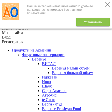
Нашим интернет-магазином намного удобнее
+7 (495) 646-888-1
пользоваться с помощью бесплатного
приложения!
В корзине
0
товаров
Установить
x
Меню каталога
Меню сайта
Вход
Регистрация
Продукты из Армении
Фруктовые консервации
Варенье
ВИТАЛ
Варенья малый объем
Варенья большой объем
Иджеван
Ноян
Шамб
Сады Арагаца
Агроянс
te Gusto
Варга - Фуд
Варенье Proshyan Food