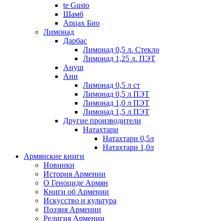
te Gusto
Шамб
Арцах Био
Лимонад
Дарбас
Лимонад 0,5 л. Стекло
Лимонад 1,25 л. ПЭТ
Ануш
Ани
Лимонад 0,5 л ст
Лимонад 0,5 л ПЭТ
Лимонад 1,0 л ПЭТ
Лимонад 1,5 л ПЭТ
Другие производители
Натахтари
Натахтари 0,5л
Натахтари 1,0л
Армянские книги
Новинки
История Армении
О Геноциде Армян
Книги об Армении
Иcкусство и культура
Поэзия Армении
Религия Армении