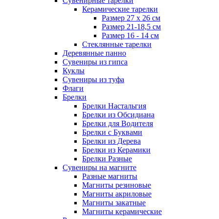
Сувенирные тарелки
Керамические тарелки
Размер 27 х 26 см
Размер 21-18,5 см
Размер 16 - 14 см
Стеклянные тарелки
Деревянные панно
Сувениры из гипса
Куклы
Сувениры из туфа
Флаги
Брелки
Брелки Настальгия
Брелки из Обсидиана
Брелки для Водителя
Брелки с Буквами
Брелки из Дерева
Брелки из Керамики
Брелки Разные
Сувениры на магните
Разные магниты
Магниты резиновые
Магниты акриловые
Магниты закатные
Магниты керамические