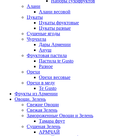
Наборы сухофруктов
Алани
Алани весовой
Цукаты
Цукаты фруктовые
Цукаты разные
Сушеные ягоды
Чурчхела
Дары Армении
Ануш
Фруктовая пастила
Пастила te Gusto
Разное
Орехи
Орехи весовые
Орехи в меду
Te Gusto
Фрукты из Армении
Овощи. Зелень
Свежие Овощи
Свежая Зелень
Замороженные Овощи и Зелень
Тамара фрут
Сушеная Зелень
АРМЧАЙ