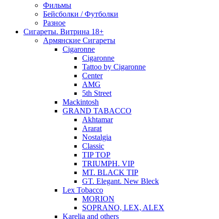
Фильмы
Бейсболки / Футболки
Разное
Сигареты. Витрина 18+
Армянские Сигареты
Cigaronne
Cigaronne
Tattoo by Cigaronne
Center
AMG
5th Street
Mackintosh
GRAND TABACCO
Akhtamar
Ararat
Nostalgia
Classic
TIP TOP
TRIUMPH. VIP
MT. BLACK TIP
GT. Elegant. New Bleck
Lex Tobacco
MORION
SOPRANO, LEX, ALEX
Karelia and others