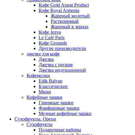
Кофе Gold Ararat Product
Кофе Royal Armenia
Жареный молотый
Растворимый
Жареный в зернах
Кофе Jezva
Le Café Paris
Кофе Grounds
Другие производители
джезва для кофе
Джезва
Джезва с песком
Джезва индукционной
Кофемолки
Edik Balyan
Классичиские
Мини
Кофейные чашки
Глиняные чашки
Фарфоровые чашки
Медные кофейные чашки
Сухофрукты. Орехи
Сухофрукты
Подарочные наборы