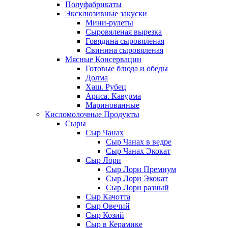
Полуфабрикаты
Эксклюзивные закуски
Мини-рулеты
Сыровяленая вырезка
Говядина сыровяленая
Свинина сыровяленая
Мясные Консервации
Готовые блюда и обеды
Долма
Хаш. Рубец
Ариса. Кавурма
Маринованные
Кисломолочные Продукты
Сыры
Сыр Чанах
Сыр Чанах в ведре
Сыр Чанах Экокат
Сыр Лори
Сыр Лори Премиум
Сыр Лори Экокат
Сыр Лори разный
Сыр Качотта
Сыр Овечий
Сыр Козий
Сыр в Керамике