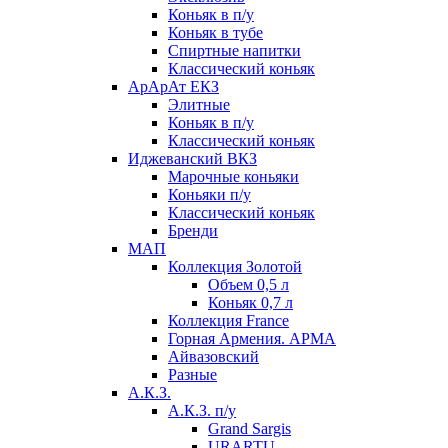
Коньяк в п/у
Коньяк в тубе
Спиртные напитки
Классический коньяк
АрАрАт ЕКЗ
Элитные
Коньяк в п/у
Классический коньяк
Иджеванский ВКЗ
Марочные коньяки
Коньяки п/у
Классический коньяк
Бренди
МАП
Коллекция Золотой
Объем 0,5 л
Коньяк 0,7 л
Коллекция France
Горная Армения. АРМА
Айвазовский
Разные
А.К.З.
А.К.З. п/у
Grand Sargis
URARTU