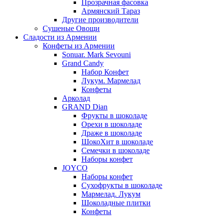
Прозрачная фасовка
Армянский Тараз
Другие производители
Сушеные Овощи
Сладости из Армении
Конфеты из Армении
Sonuar. Mark Sevouni
Grand Candy
Набор Конфет
Лукум. Мармелад
Конфеты
Арколад
GRAND Dian
Фрукты в шоколаде
Орехи в шоколаде
Драже в шоколаде
ШокоХит в шоколаде
Семечки в шоколаде
Наборы конфет
JOYCO
Наборы конфет
Сухофрукты в шоколаде
Мармелад. Лукум
Шоколадные плитки
Конфеты