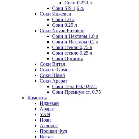
Соки 0,250 л
Соки SIS 1,6 л.
Соки Иджеван
Соки 1.0 л
Соки 0.25 л
Соки Noyan Premium
Соки и Нектары 1,0 л
Соки и Нектары 0,2 л
Соки стекло 0,75 л
Соки стекло 0,25 л
Соки Органик
Соки Витал
Соки te Gusto
Соки Шамб
Соки Арарат
Соки Tetra Pak 0,97л.
Соки Премиум ст. 0,75
Компоты
Иджеван
Арарат
YAN
Ноян
Агроянс
Прошян Фуд
Витал