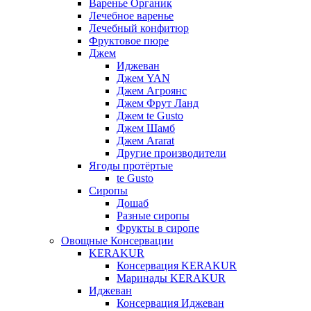
Варенье Органик
Лечебное варенье
Лечебный конфитюр
Фруктовое пюре
Джем
Иджеван
Джем YAN
Джем Агроянс
Джем Фрут Ланд
Джем te Gusto
Джем Шамб
Джем Ararat
Другие производители
Ягоды протёртые
te Gusto
Сиропы
Дошаб
Разные сиропы
Фрукты в сиропе
Овощные Консервации
KERAKUR
Консервация KERAKUR
Маринады KERAKUR
Иджеван
Консервация Иджеван