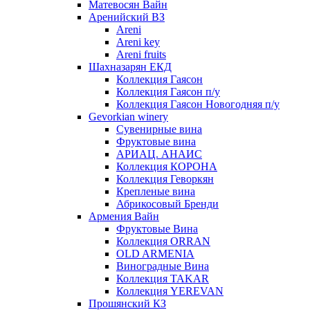
Матевосян Вайн
Аренийский ВЗ
Areni
Areni key
Areni fruits
Шахназарян ЕКД
Коллекция Гаясон
Коллекция Гаясон п/у
Коллекция Гаясон Новогодняя п/у
Gevorkian winery
Сувенирные вина
Фруктовые вина
АРИАЦ. АНАИС
Коллекция КОРОНА
Коллекция Геворкян
Крепленые вина
Абрикосовый Бренди
Армения Вайн
Фруктовые Вина
Коллекция ORRAN
OLD ARMENIA
Виноградные Вина
Коллекция TAKAR
Коллекция YEREVAN
Прошянский КЗ