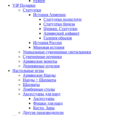
Разное
VIP Подарки
Статуэтки
История Армении
Статуэтки полистоун
Статуэтки бронза
Церкви. Статуэтки
Армянский алфавит
Галерея образов
История России
Мировая история
Уникальные сувенирные светильники
Сувенирные ночники
Армянские монеты
Деревянные изделия
Настольные игры
Армянские Нарды
Нарды + Шахматы
Шахматы
Ломберные столы
Аксессуары для нард
Аксессуары
Фишки для нард
Кости. Зары
Другие производители