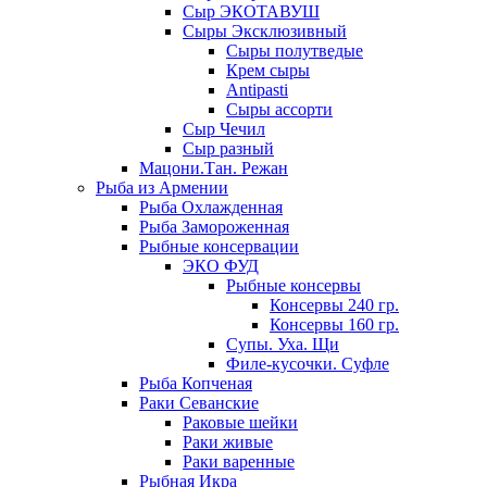
Сыр ЭКОТАВУШ
Сыры Эксклюзивный
Сыры полутведые
Крем сыры
Antipasti
Сыры ассорти
Сыр Чечил
Сыр разный
Мацони.Тан. Режан
Рыба из Армении
Рыба Охлажденная
Рыба Замороженная
Рыбные консервации
ЭКО ФУД
Рыбные консервы
Консервы 240 гр.
Консервы 160 гр.
Супы. Уха. Щи
Филе-кусочки. Суфле
Рыба Копченая
Раки Севанские
Раковые шейки
Раки живые
Раки варенные
Рыбная Икра