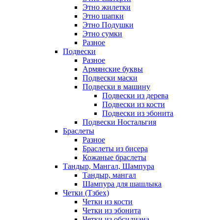
Этно жилетки
Этно шапки
Этно Подушки
Этно сумки
Разное
Подвески
Разное
Армянские буквы
Подвески маски
Подвески в машину
Подвески из дерева
Подвески из кости
Подвески из эбонита
Подвески Ностальгия
Браслеты
Разное
Браслеты из бисера
Кожаные браслеты
Тандыр, Мангал, Шампура
Тандыр, мангал
Шампура для шашлыка
Четки (Тзбех)
Четки из кости
Четки из эбонита
Четки из обсидиана