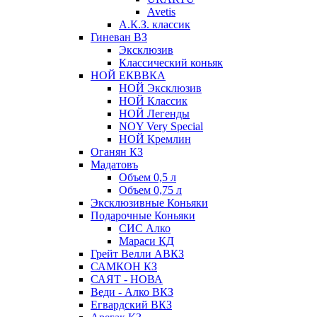
Avetis
А.К.З. классик
Гиневан ВЗ
Эксклюзив
Классический коньяк
НОЙ ЕКВВКА
НОЙ Эксклюзив
НОЙ Классик
НОЙ Легенды
NOY Very Speсial
НОЙ Кремлин
Оганян КЗ
Мадатовъ
Объем 0,5 л
Объем 0,75 л
Эксклюзивные Коньяки
Подарочные Коньяки
СИС Алко
Мараси КД
Грейт Велли АВКЗ
САМКОН КЗ
САЯТ - НОВА
Веди - Алко ВКЗ
Егвардский ВКЗ