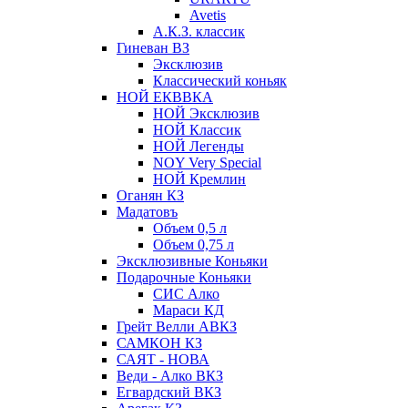
Avetis
А.К.З. классик
Гиневан ВЗ
Эксклюзив
Классический коньяк
НОЙ ЕКВВКА
НОЙ Эксклюзив
НОЙ Классик
НОЙ Легенды
NOY Very Speсial
НОЙ Кремлин
Оганян КЗ
Мадатовъ
Объем 0,5 л
Объем 0,75 л
Эксклюзивные Коньяки
Подарочные Коньяки
СИС Алко
Мараси КД
Грейт Велли АВКЗ
САМКОН КЗ
САЯТ - НОВА
Веди - Алко ВКЗ
Егвардский ВКЗ