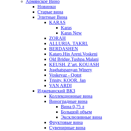
Армянское Вино
Новинки
Старые вина
Элитные Вина
KARAS
Karas
Karas New
ZORAH
ALLURIA. TAKRI.
BERDASHEN
Kataro.Hin Areni.Voskeni
Old Bridge.Tushpa.Malani
KEUSH. Z’art. KOUASH
Jraghatspanyan Winery
Voskevaz - Qotot
Trinity. KOOR. Jan
VAN ARDI
Иджеванский ВКЗ
Коллекционные вина
Виноградные вина
Вина 0,75 л
Большой объем
Эксклюзивные вина
Фруктовые вина
Cувенирные вина