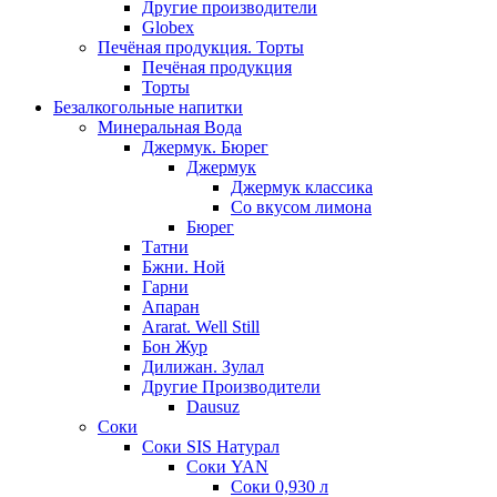
Другие производители
Globex
Печёная продукция. Торты
Печёная продукция
Торты
Безалкогольные напитки
Минеральная Вода
Джермук. Бюрег
Джермук
Джермук классика
Со вкусом лимона
Бюрег
Татни
Бжни. Ной
Гарни
Апаран
Ararat. Well Still
Бон Жур
Дилижан. Зулал
Другие Производители
Dausuz
Соки
Соки SIS Натурал
Соки YAN
Соки 0,930 л