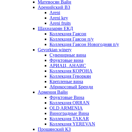
Матевосян Вайн
Аренийский ВЗ
Areni
Areni key
Areni fruits
Шахназарян ЕКД
Коллекция Гаясон
Коллекция Гаясон п/у
Коллекция Гаясон Новогодняя п/у
Gevorkian winery
Сувенирные вина
Фруктовые вина
АРИАЦ. АНАИС
Коллекция КОРОНА
Коллекция Геворкян
Крепленые вина
Абрикосовый Бренди
Армения Вайн
Фруктовые Вина
Коллекция ORRAN
OLD ARMENIA
Виноградные Вина
Коллекция TAKAR
Коллекция YEREVAN
Прошянский КЗ