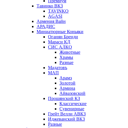
Премиум
Тавинко ВКЗ
TAVINKO
AGASI
Армения Вайн
АРАДИС
Миниатюрные Коньяки
Оганян Бренди
Мараси КД
СИС АЛКО
Животные
Храмы
Разные
Мадатовъ
МАП
Арамэ
Золотой
Армина
Айвазовский
Прошянский КЗ
Классические
Сувенирные
Грейт Велли АВКЗ
Иджеванский ВКЗ
Разные