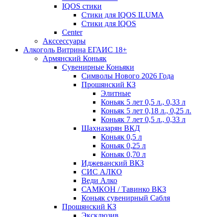
IQOS стики
Стики для IQOS ILUMA
Стики для IQOS
Сenter
Акссессуары
Алкоголь Витрина ЕГАИС 18+
Армянский Коньяк
Сувенирные Коньяки
Символы Нового 2026 Года
Прошянский КЗ
Элитные
Коньяк 5 лет 0,5 л., 0,33 л
Коньяк 5 лет 0,18 л., 0,25 л.
Коньяк 7 лет 0,5 л., 0,33 л
Шахназарян ВКД
Коньяк 0,5 л
Коньяк 0,25 л
Коньяк 0,70 л
Иджеванский ВКЗ
СИС АЛКО
Веди Алко
САМКОН / Тавинко ВКЗ
Коньяк сувенирный Сабля
Прошянский КЗ
Эксклюзив