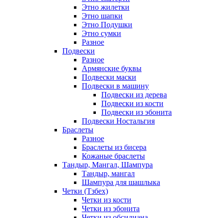
Этно жилетки
Этно шапки
Этно Подушки
Этно сумки
Разное
Подвески
Разное
Армянские буквы
Подвески маски
Подвески в машину
Подвески из дерева
Подвески из кости
Подвески из эбонита
Подвески Ностальгия
Браслеты
Разное
Браслеты из бисера
Кожаные браслеты
Тандыр, Мангал, Шампура
Тандыр, мангал
Шампура для шашлыка
Четки (Тзбех)
Четки из кости
Четки из эбонита
Четки из обсидиана