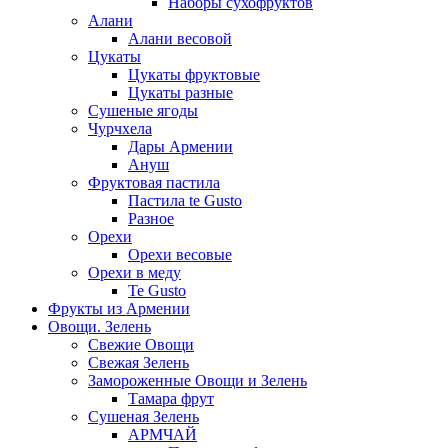
Наборы сухофруктов
Алани
Алани весовой
Цукаты
Цукаты фруктовые
Цукаты разные
Сушеные ягоды
Чурчхела
Дары Армении
Ануш
Фруктовая пастила
Пастила te Gusto
Разное
Орехи
Орехи весовые
Орехи в меду
Te Gusto
Фрукты из Армении
Овощи. Зелень
Свежие Овощи
Свежая Зелень
Замороженные Овощи и Зелень
Тамара фрут
Сушеная Зелень
АРМЧАЙ