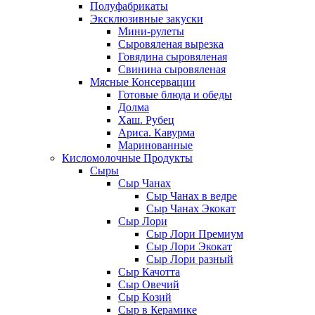
Полуфабрикаты
Эксклюзивные закуски
Мини-рулеты
Сыровяленая вырезка
Говядина сыровяленая
Свинина сыровяленая
Мясные Консервации
Готовые блюда и обеды
Долма
Хаш. Рубец
Ариса. Кавурма
Маринованные
Кисломолочные Продукты
Сыры
Сыр Чанах
Сыр Чанах в ведре
Сыр Чанах Экокат
Сыр Лори
Сыр Лори Премиум
Сыр Лори Экокат
Сыр Лори разный
Сыр Качотта
Сыр Овечий
Сыр Козий
Сыр в Керамике