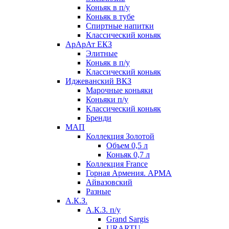
Коньяк в п/у
Коньяк в тубе
Спиртные напитки
Классический коньяк
АрАрАт ЕКЗ
Элитные
Коньяк в п/у
Классический коньяк
Иджеванский ВКЗ
Марочные коньяки
Коньяки п/у
Классический коньяк
Бренди
МАП
Коллекция Золотой
Объем 0,5 л
Коньяк 0,7 л
Коллекция France
Горная Армения. АРМА
Айвазовский
Разные
А.К.З.
А.К.З. п/у
Grand Sargis
URARTU