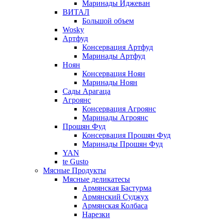
Маринады Иджеван
ВИТАЛ
Большой объем
Wosky
Артфуд
Консервация Артфуд
Маринады Артфуд
Ноян
Консервация Ноян
Маринады Ноян
Сады Арагаца
Агроянс
Консервация Агроянс
Маринады Агроянс
Прошян Фуд
Консервация Прошян Фуд
Маринады Прошян Фуд
YAN
te Gusto
Мясные Продукты
Мясные деликатесы
Армянская Бастурма
Армянский Суджух
Армянская Колбаса
Нарезки