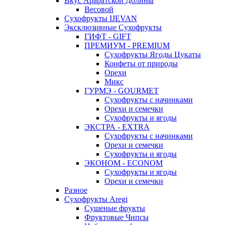
Вкус Араратской Долины
Весовой
Сухофрукты IJEVAN
Эксклюзивные Сухофрукты
ГИФТ - GIFT
ПРЕМИУМ - PREMIUM
Сухофрукты Ягоды Цукаты
Конфеты от природы
Орехи
Микс
ГУРМЭ - GOURMET
Сухофрукты с начинками
Орехи и семечки
Сухофрукты и ягоды
ЭКСТРА - EXTRA
Сухофрукты с начинками
Орехи и семечки
Сухофрукты и ягоды
ЭКОНОМ - ECONOM
Сухофрукты и ягоды
Орехи и семечки
Разное
Сухофрукты Aregi
Сушеные фрукты
Фруктовые Чипсы