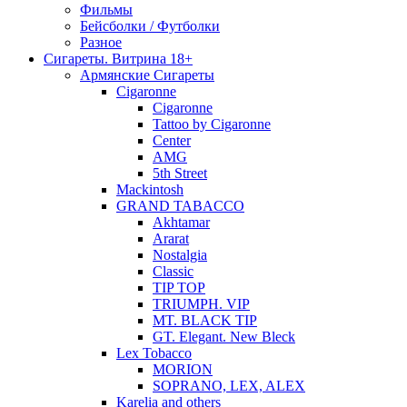
Фильмы
Бейсболки / Футболки
Разное
Сигареты. Витрина 18+
Армянские Сигареты
Cigaronne
Cigaronne
Tattoo by Cigaronne
Center
AMG
5th Street
Mackintosh
GRAND TABACCO
Akhtamar
Ararat
Nostalgia
Classic
TIP TOP
TRIUMPH. VIP
MT. BLACK TIP
GT. Elegant. New Bleck
Lex Tobacco
MORION
SOPRANO, LEX, ALEX
Karelia and others