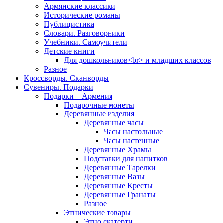
Армянские классики
Исторические романы
Публицистика
Словари. Разговорники
Учебники. Самоучители
Детские книги
Для дошкольников<br> и младших классов
Разное
Кроссворды. Сканворды
Сувениры. Подарки
Подарки – Армения
Подарочные монеты
Деревянные изделия
Деревянные часы
Часы настольные
Часы настенные
Деревянные Храмы
Подставки для напитков
Деревянные Тарелки
Деревянные Вазы
Деревянные Кресты
Деревянные Гранаты
Разное
Этнические товары
Этно скатерти