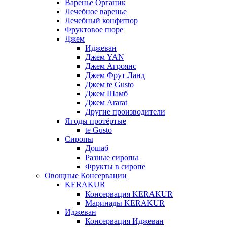
Варенье Органик
Лечебное варенье
Лечебный конфитюр
Фруктовое пюре
Джем
Иджеван
Джем YAN
Джем Агроянс
Джем Фрут Ланд
Джем te Gusto
Джем Шамб
Джем Ararat
Другие производители
Ягоды протёртые
te Gusto
Сиропы
Дошаб
Разные сиропы
Фрукты в сиропе
Овощные Консервации
KERAKUR
Консервация KERAKUR
Маринады KERAKUR
Иджеван
Консервация Иджеван