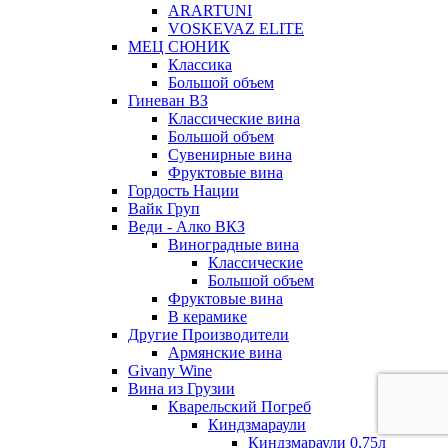
ARARTUNI
VOSKEVAZ ELITE
МЕЦ СЮНИК
Классика
Большой объем
Гиневан ВЗ
Классические вина
Большой объем
Сувенирные вина
Фруктовые вина
Гордость Нации
Вайк Груп
Веди - Алко ВКЗ
Виноградные вина
Классические
Большой объем
Фруктовые вина
В керамике
Другие Производители
Армянские вина
Givany Wine
Вина из Грузии
Кварельский Погреб
Киндзмараули
Киндзмараули 0,75л