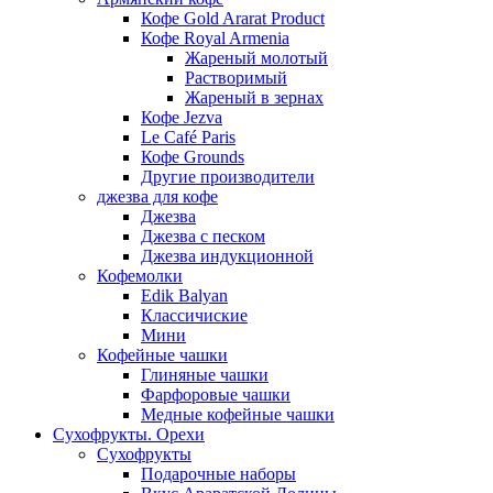
Кофе Gold Ararat Product
Кофе Royal Armenia
Жареный молотый
Растворимый
Жареный в зернах
Кофе Jezva
Le Café Paris
Кофе Grounds
Другие производители
джезва для кофе
Джезва
Джезва с песком
Джезва индукционной
Кофемолки
Edik Balyan
Классичиские
Мини
Кофейные чашки
Глиняные чашки
Фарфоровые чашки
Медные кофейные чашки
Сухофрукты. Орехи
Сухофрукты
Подарочные наборы