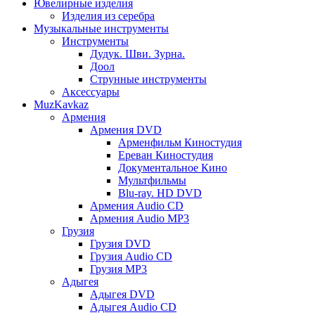
Ювелирные изделия
Изделия из серебра
Музыкальные инструменты
Инструменты
Дудук. Шви. Зурна.
Доол
Струнные инструменты
Аксессуары
MuzKavkaz
Армения
Армения DVD
Арменфильм Киностудия
Ереван Киностудия
Документальное Кино
Мультфильмы
Blu-ray. HD DVD
Армения Audio CD
Армения Audio MP3
Грузия
Грузия DVD
Грузия Audio CD
Грузия MP3
Адыгея
Адыгея DVD
Адыгея Audio CD