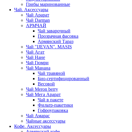
Грибы маринованные
Чай. Аксессуары
Чай Арарат
Чай Darman
АРМЧАЙ
Чай заварочный
Прозрачная фасовка
Армянский Тараз
Чай "IJEVAN". MASIS
Чай Агат
Чай Нане
Чай Гюмри
Чай Манана
Чай травяной
Био-сертифицированный
Весовой
Чай Meron berry
Чай Мега Арарат
Чай в пакете
Фильтр-пакетики
Гофроупаковка
Чай Амарас
Чайные аксессуары
Кофе. Аксессуары
Армянский кофе