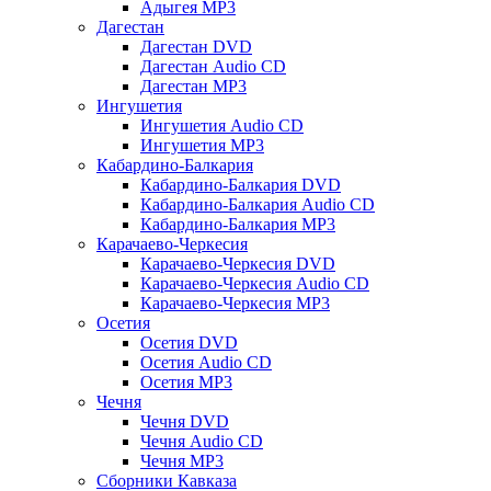
Адыгея MP3
Дагестан
Дагестан DVD
Дагестан Audio CD
Дагестан MP3
Ингушетия
Ингушетия Audio CD
Ингушетия MP3
Кабардино-Балкария
Кабардино-Балкария DVD
Кабардино-Балкария Audio CD
Кабардино-Балкария MP3
Карачаево-Черкесия
Карачаево-Черкесия DVD
Карачаево-Черкесия Audio CD
Карачаево-Черкесия MP3
Осетия
Осетия DVD
Осетия Audio CD
Осетия MP3
Чечня
Чечня DVD
Чечня Audio CD
Чечня MP3
Сборники Кавказа