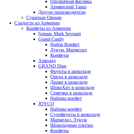
Прозрачная фасовка
Армянский Тараз
Другие производители
Сушеные Овощи
Сладости из Армении
Конфеты из Армении
Sonuar. Mark Sevouni
Grand Candy
Набор Конфет
Лукум. Мармелад
Конфеты
Арколад
GRAND Dian
Фрукты в шоколаде
Орехи в шоколаде
Драже в шоколаде
ШокоХит в шоколаде
Семечки в шоколаде
Наборы конфет
JOYCO
Наборы конфет
Сухофрукты в шоколаде
Мармелад. Лукум
Шоколадные плитки
Конфеты