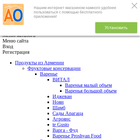
Нашим интернет-магазином намного удобнее
+7 (495) 646-888-1
пользоваться с помощью бесплатного
приложения!
В корзине
0
товаров
Установить
x
Меню каталога
Меню сайта
Вход
Регистрация
Продукты из Армении
Фруктовые консервации
Варенье
ВИТАЛ
Варенья малый объем
Варенья большой объем
Иджеван
Ноян
Шамб
Сады Арагаца
Агроянс
te Gusto
Варга - Фуд
Варенье Proshyan Food