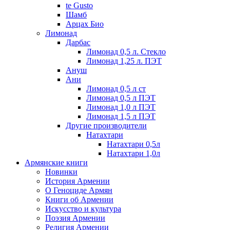
te Gusto
Шамб
Арцах Био
Лимонад
Дарбас
Лимонад 0,5 л. Стекло
Лимонад 1,25 л. ПЭТ
Ануш
Ани
Лимонад 0,5 л ст
Лимонад 0,5 л ПЭТ
Лимонад 1,0 л ПЭТ
Лимонад 1,5 л ПЭТ
Другие производители
Натахтари
Натахтари 0,5л
Натахтари 1,0л
Армянские книги
Новинки
История Армении
О Геноциде Армян
Книги об Армении
Иcкусство и культура
Поэзия Армении
Религия Армении