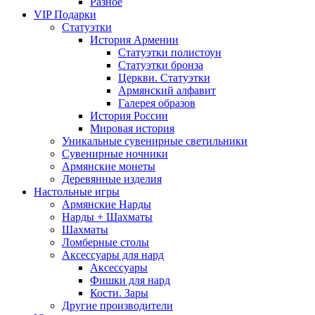
Разное
VIP Подарки
Статуэтки
История Армении
Статуэтки полистоун
Статуэтки бронза
Церкви. Статуэтки
Армянский алфавит
Галерея образов
История России
Мировая история
Уникальные сувенирные светильники
Сувенирные ночники
Армянские монеты
Деревянные изделия
Настольные игры
Армянские Нарды
Нарды + Шахматы
Шахматы
Ломберные столы
Аксессуары для нард
Аксессуары
Фишки для нард
Кости. Зары
Другие производители