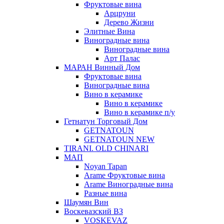
Фруктовые вина
Арцруни
Дерево Жизни
Элитные Вина
Виноградные вина
Виноградные вина
Арт Палас
МАРАН Винный Дом
Фруктовые вина
Виноградные вина
Вино в керамике
Вино в керамике
Вино в керамике п/у
Гетнатун Торговый Дом
GETNATOUN
GETNATOUN NEW
TIRANI. OLD CHINARI
МАП
Noyan Tapan
Arame Фруктовые вина
Arame Виноградные вина
Разные вина
Шаумян Вин
Воскевазский ВЗ
VOSKEVAZ