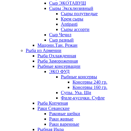
Сыр ЭКОТАВУШ
Сыры Эксклюзивный
Сыры полутведые
Крем сыры
Antipasti
Сыры ассорти
Сыр Чечил
Сыр разный
Мацони.Тан. Режан
Рыба из Армении
Рыба Охлажденная
Рыба Замороженная
Рыбные консервации
ЭКО ФУД
Рыбные консервы
Консервы 240 гр.
Консервы 160 гр.
Супы. Уха. Щи
Филе-кусочки. Суфле
Рыба Копченая
Раки Севанские
Раковые шейки
Раки живые
Раки варенные
Рыбная Икра