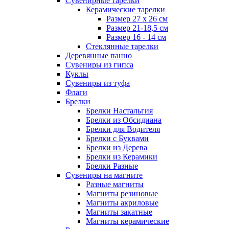
Сувенирные тарелки
Керамические тарелки
Размер 27 х 26 см
Размер 21-18,5 см
Размер 16 - 14 см
Стеклянные тарелки
Деревянные панно
Сувениры из гипса
Куклы
Сувениры из туфа
Флаги
Брелки
Брелки Настальгия
Брелки из Обсидиана
Брелки для Водителя
Брелки с Буквами
Брелки из Дерева
Брелки из Керамики
Брелки Разные
Сувениры на магните
Разные магниты
Магниты резиновые
Магниты акриловые
Магниты закатные
Магниты керамические