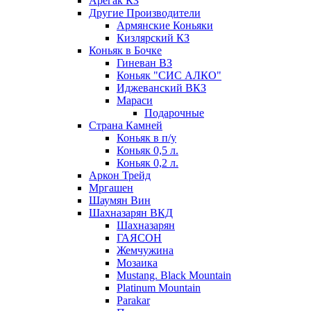
Арегак КЗ
Другие Производители
Армянские Коньяки
Кизлярский КЗ
Коньяк в Бочке
Гиневан ВЗ
Коньяк "СИС АЛКО"
Иджеванский ВКЗ
Мараси
Подарочные
Страна Камней
Коньяк в п/у
Коньяк 0,5 л.
Коньяк 0,2 л.
Аркон Трейд
Мргашен
Шаумян Вин
Шахназарян ВКД
Шахназарян
ГАЯСОН
Жемчужина
Мозаика
Mustang. Black Mountain
Platinum Mountain
Parakar