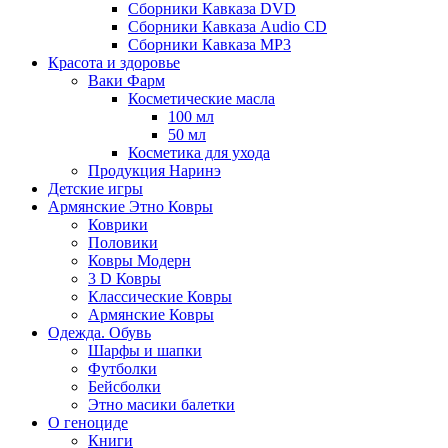
Сборники Кавказа DVD
Сборники Кавказа Audio CD
Сборники Кавказа MP3
Красота и здоровье
Ваки Фарм
Косметические масла
100 мл
50 мл
Косметика для ухода
Продукция Наринэ
Детские игры
Армянские Этно Ковры
Коврики
Половики
Ковры Модерн
3 D Ковры
Классические Ковры
Армянские Ковры
Одежда. Обувь
Шарфы и шапки
Футболки
Бейсболки
Этно масики балетки
О геноциде
Книги