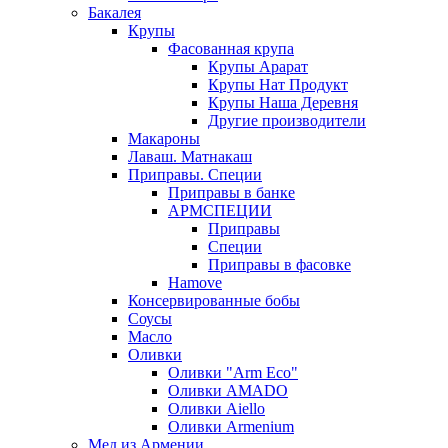
Бакалея
Крупы
Фасованная крупа
Крупы Арарат
Крупы Нат Продукт
Крупы Наша Деревня
Другие производители
Макароны
Лаваш. Матнакаш
Приправы. Специи
Приправы в банке
АРМСПЕЦИИ
Приправы
Специи
Приправы в фасовке
Hamove
Консервированные бобы
Соусы
Масло
Оливки
Оливки "Arm Eco"
Оливки AMADO
Оливки Aiello
Оливки Armenium
Мед из Армении