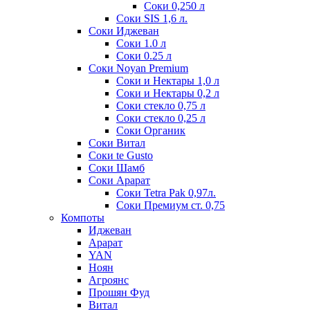
Соки 0,250 л
Соки SIS 1,6 л.
Соки Иджеван
Соки 1.0 л
Соки 0.25 л
Соки Noyan Premium
Соки и Нектары 1,0 л
Соки и Нектары 0,2 л
Соки стекло 0,75 л
Соки стекло 0,25 л
Соки Органик
Соки Витал
Соки te Gusto
Соки Шамб
Соки Арарат
Соки Tetra Pak 0,97л.
Соки Премиум ст. 0,75
Компоты
Иджеван
Арарат
YAN
Ноян
Агроянс
Прошян Фуд
Витал