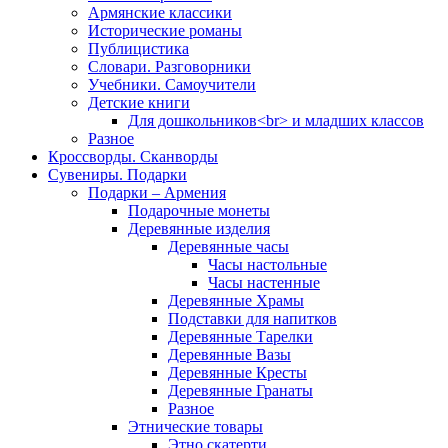
Армянские классики
Исторические романы
Публицистика
Словари. Разговорники
Учебники. Самоучители
Детские книги
Для дошкольников<br> и младших классов
Разное
Кроссворды. Сканворды
Сувениры. Подарки
Подарки – Армения
Подарочные монеты
Деревянные изделия
Деревянные часы
Часы настольные
Часы настенные
Деревянные Храмы
Подставки для напитков
Деревянные Тарелки
Деревянные Вазы
Деревянные Кресты
Деревянные Гранаты
Разное
Этнические товары
Этно скатерти