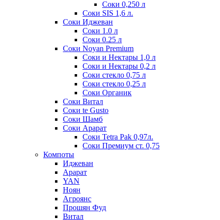
Соки 0,250 л
Соки SIS 1,6 л.
Соки Иджеван
Соки 1.0 л
Соки 0.25 л
Соки Noyan Premium
Соки и Нектары 1,0 л
Соки и Нектары 0,2 л
Соки стекло 0,75 л
Соки стекло 0,25 л
Соки Органик
Соки Витал
Соки te Gusto
Соки Шамб
Соки Арарат
Соки Tetra Pak 0,97л.
Соки Премиум ст. 0,75
Компоты
Иджеван
Арарат
YAN
Ноян
Агроянс
Прошян Фуд
Витал