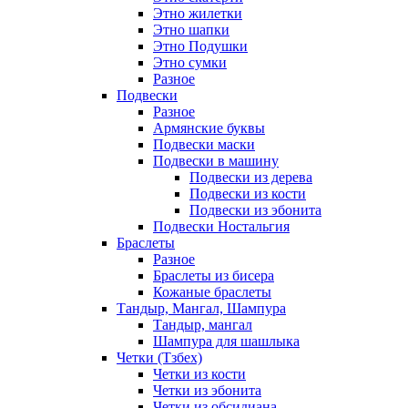
Этно жилетки
Этно шапки
Этно Подушки
Этно сумки
Разное
Подвески
Разное
Армянские буквы
Подвески маски
Подвески в машину
Подвески из дерева
Подвески из кости
Подвески из эбонита
Подвески Ностальгия
Браслеты
Разное
Браслеты из бисера
Кожаные браслеты
Тандыр, Мангал, Шампура
Тандыр, мангал
Шампура для шашлыка
Четки (Тзбех)
Четки из кости
Четки из эбонита
Четки из обсидиана