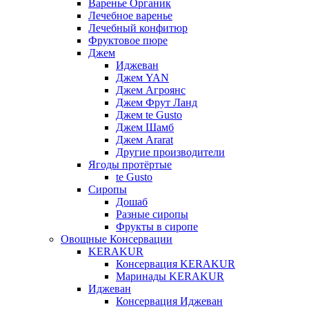
Варенье Органик
Лечебное варенье
Лечебный конфитюр
Фруктовое пюре
Джем
Иджеван
Джем YAN
Джем Агроянс
Джем Фрут Ланд
Джем te Gusto
Джем Шамб
Джем Ararat
Другие производители
Ягоды протёртые
te Gusto
Сиропы
Дошаб
Разные сиропы
Фрукты в сиропе
Овощные Консервации
KERAKUR
Консервация KERAKUR
Маринады KERAKUR
Иджеван
Консервация Иджеван