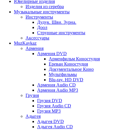
Ювелирные изделия
Изделия из серебра
Музыкальные инструменты
Инструменты
Дудук. Шви. Зурна.
Доол
Струнные инструменты
Аксессуары
MuzKavkaz
Армения
Армения DVD
Арменфильм Киностудия
Ереван Киностудия
Документальное Кино
Мультфильмы
Blu-ray. HD DVD
Армения Audio CD
Армения Audio MP3
Грузия
Грузия DVD
Грузия Audio CD
Грузия MP3
Адыгея
Адыгея DVD
Адыгея Audio CD