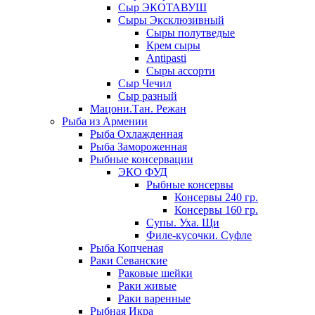
Сыр ЭКОТАВУШ
Сыры Эксклюзивный
Сыры полутведые
Крем сыры
Antipasti
Сыры ассорти
Сыр Чечил
Сыр разный
Мацони.Тан. Режан
Рыба из Армении
Рыба Охлажденная
Рыба Замороженная
Рыбные консервации
ЭКО ФУД
Рыбные консервы
Консервы 240 гр.
Консервы 160 гр.
Супы. Уха. Щи
Филе-кусочки. Суфле
Рыба Копченая
Раки Севанские
Раковые шейки
Раки живые
Раки варенные
Рыбная Икра