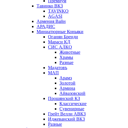
Премиум
Тавинко ВКЗ
TAVINKO
AGASI
Армения Вайн
АРАДИС
Миниатюрные Коньяки
Оганян Бренди
Мараси КД
СИС АЛКО
Животные
Храмы
Разные
Мадатовъ
МАП
Арамэ
Золотой
Армина
Айвазовский
Прошянский КЗ
Классические
Сувенирные
Грейт Велли АВКЗ
Иджеванский ВКЗ
Разные