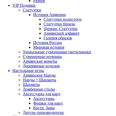
Разное
VIP Подарки
Статуэтки
История Армении
Статуэтки полистоун
Статуэтки бронза
Церкви. Статуэтки
Армянский алфавит
Галерея образов
История России
Мировая история
Уникальные сувенирные светильники
Сувенирные ночники
Армянские монеты
Деревянные изделия
Настольные игры
Армянские Нарды
Нарды + Шахматы
Шахматы
Ломберные столы
Аксессуары для нард
Аксессуары
Фишки для нард
Кости. Зары
Другие производители