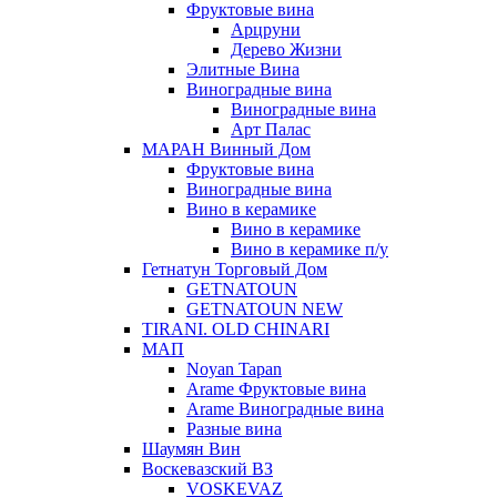
Фруктовые вина
Арцруни
Дерево Жизни
Элитные Вина
Виноградные вина
Виноградные вина
Арт Палас
МАРАН Винный Дом
Фруктовые вина
Виноградные вина
Вино в керамике
Вино в керамике
Вино в керамике п/у
Гетнатун Торговый Дом
GETNATOUN
GETNATOUN NEW
TIRANI. OLD CHINARI
МАП
Noyan Tapan
Arame Фруктовые вина
Arame Виноградные вина
Разные вина
Шаумян Вин
Воскевазский ВЗ
VOSKEVAZ