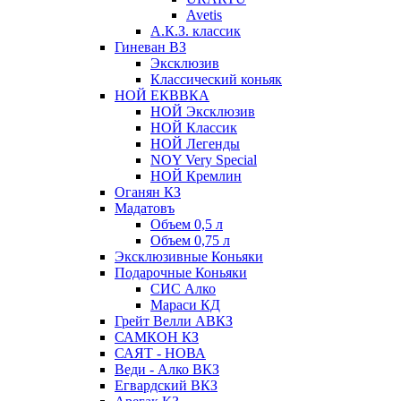
Avetis
А.К.З. классик
Гиневан ВЗ
Эксклюзив
Классический коньяк
НОЙ ЕКВВКА
НОЙ Эксклюзив
НОЙ Классик
НОЙ Легенды
NOY Very Speсial
НОЙ Кремлин
Оганян КЗ
Мадатовъ
Объем 0,5 л
Объем 0,75 л
Эксклюзивные Коньяки
Подарочные Коньяки
СИС Алко
Мараси КД
Грейт Велли АВКЗ
САМКОН КЗ
САЯТ - НОВА
Веди - Алко ВКЗ
Егвардский ВКЗ