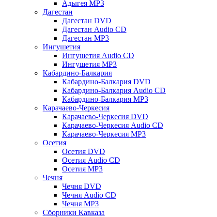
Адыгея MP3
Дагестан
Дагестан DVD
Дагестан Audio CD
Дагестан MP3
Ингушетия
Ингушетия Audio CD
Ингушетия MP3
Кабардино-Балкария
Кабардино-Балкария DVD
Кабардино-Балкария Audio CD
Кабардино-Балкария MP3
Карачаево-Черкесия
Карачаево-Черкесия DVD
Карачаево-Черкесия Audio CD
Карачаево-Черкесия MP3
Осетия
Осетия DVD
Осетия Audio CD
Осетия MP3
Чечня
Чечня DVD
Чечня Audio CD
Чечня MP3
Сборники Кавказа