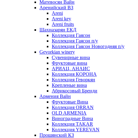
Матевосян Вайн
Аренийский ВЗ
Areni
Areni key
Areni fruits
Шахназарян ЕКД
Коллекция Гаясон
Коллекция Гаясон п/у
Коллекция Гаясон Новогодняя п/у
Gevorkian winery
Сувенирные вина
Фруктовые вина
АРИАЦ. АНАИС
Коллекция КОРОНА
Коллекция Геворкян
Крепленые вина
Абрикосовый Бренди
Армения Вайн
Фруктовые Вина
Коллекция ORRAN
OLD ARMENIA
Виноградные Вина
Коллекция TAKAR
Коллекция YEREVAN
Прошянский КЗ