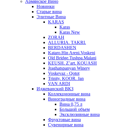
Армянское Вино
Новинки
Старые вина
Элитные Вина
KARAS
Karas
Karas New
ZORAH
ALLURIA. TAKRI.
BERDASHEN
Kataro.Hin Areni.Voskeni
Old Bridge.Tushpa.Malani
KEUSH. Z’art. KOUASH
Jraghatspanyan Winery
Voskevaz - Qotot
Trinity. KOOR. Jan
VAN ARDI
Иджеванский ВКЗ
Коллекционные вина
Виноградные вина
Вина 0,75 л
Большой объем
Эксклюзивные вина
Фруктовые вина
Cувенирные вина