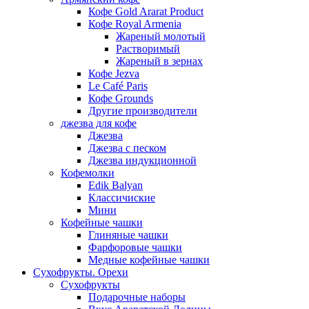
Кофе Gold Ararat Product
Кофе Royal Armenia
Жареный молотый
Растворимый
Жареный в зернах
Кофе Jezva
Le Café Paris
Кофе Grounds
Другие производители
джезва для кофе
Джезва
Джезва с песком
Джезва индукционной
Кофемолки
Edik Balyan
Классичиские
Мини
Кофейные чашки
Глиняные чашки
Фарфоровые чашки
Медные кофейные чашки
Сухофрукты. Орехи
Сухофрукты
Подарочные наборы