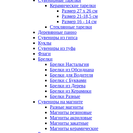
Сувенирные тарелки
Керамические тарелки
Размер 27 х 26 см
Размер 21-18,5 см
Размер 16 - 14 см
Стеклянные тарелки
Деревянные панно
Сувениры из гипса
Куклы
Сувениры из туфа
Флаги
Брелки
Брелки Настальгия
Брелки из Обсидиана
Брелки для Водителя
Брелки с Буквами
Брелки из Дерева
Брелки из Керамики
Брелки Разные
Сувениры на магните
Разные магниты
Магниты резиновые
Магниты акриловые
Магниты закатные
Магниты керамические