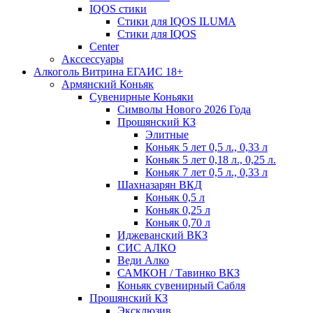
IQOS стики
Стики для IQOS ILUMA
Стики для IQOS
Сenter
Акссессуары
Алкоголь Витрина ЕГАИС 18+
Армянский Коньяк
Сувенирные Коньяки
Символы Нового 2026 Года
Прошянский КЗ
Элитные
Коньяк 5 лет 0,5 л., 0,33 л
Коньяк 5 лет 0,18 л., 0,25 л.
Коньяк 7 лет 0,5 л., 0,33 л
Шахназарян ВКД
Коньяк 0,5 л
Коньяк 0,25 л
Коньяк 0,70 л
Иджеванский ВКЗ
СИС АЛКО
Веди Алко
САМКОН / Тавинко ВКЗ
Коньяк сувенирный Сабля
Прошянский КЗ
Эксклюзив