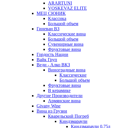
ARARTUNI
VOSKEVAZ ELITE
МЕЦ СЮНИК
Классика
Большой объем
Гиневан ВЗ
Классические вина
Большой объем
Сувенирные вина
Фруктовые вина
Гордость Нации
Вайк Груп
Веди - Алко ВКЗ
Виноградные вина
Классические
Большой объем
Фруктовые вина
В керамике
Другие Производители
Армянские вина
Givany Wine
Вина из Грузии
Кварельский Погреб
Киндзмараули
Киндзмараули 0,75л