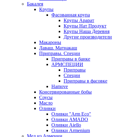
Бакалея
Крупы
Фасованная крупа
Крупы Арарат
Крупы Нат Продукт
Крупы Наша Деревня
Другие производители
Макароны
Лаваш. Матнакаш
Приправы. Специи
Приправы в банке
АРМСПЕЦИИ
Приправы
Специи
Приправы в фасовке
Hamove
Консервированные бобы
Соусы
Масло
Оливки
Оливки "Arm Eco"
Оливки AMADO
Оливки Aiello
Оливки Armenium
Мед из Армении