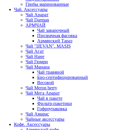
Грибы маринованные
Чай. Аксессуары
Чай Арарат
Чай Darman
АРМЧАЙ
Чай заварочный
Прозрачная фасовка
Армянский Тараз
Чай "IJEVAN". MASIS
Чай Агат
Чай Нане
Чай Гюмри
Чай Манана
Чай травяной
Био-сертифицированный
Весовой
Чай Meron berry
Чай Мега Арарат
Чай в пакете
Фильтр-пакетики
Гофроупаковка
Чай Амарас
Чайные аксессуары
Кофе. Аксессуары
Армянский кофе