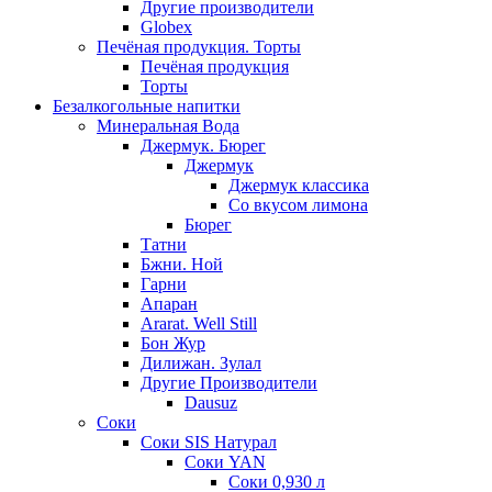
Другие производители
Globex
Печёная продукция. Торты
Печёная продукция
Торты
Безалкогольные напитки
Минеральная Вода
Джермук. Бюрег
Джермук
Джермук классика
Со вкусом лимона
Бюрег
Татни
Бжни. Ной
Гарни
Апаран
Ararat. Well Still
Бон Жур
Дилижан. Зулал
Другие Производители
Dausuz
Соки
Соки SIS Натурал
Соки YAN
Соки 0,930 л