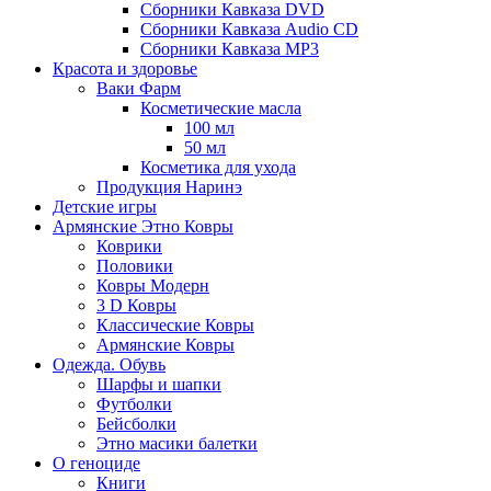
Сборники Кавказа DVD
Сборники Кавказа Audio CD
Сборники Кавказа MP3
Красота и здоровье
Ваки Фарм
Косметические масла
100 мл
50 мл
Косметика для ухода
Продукция Наринэ
Детские игры
Армянские Этно Ковры
Коврики
Половики
Ковры Модерн
3 D Ковры
Классические Ковры
Армянские Ковры
Одежда. Обувь
Шарфы и шапки
Футболки
Бейсболки
Этно масики балетки
О геноциде
Книги