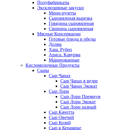
Полуфабрикаты
Эксклюзивные закуски
Мини-рулеты
Сыровяленая вырезка
Говядина сыровяленая
Свинина сыровяленая
Мясные Консервации
Готовые блюда и обеды
Долма
Хаш. Рубец
Ариса. Кавурма
Маринованные
Кисломолочные Продукты
Сыры
Сыр Чанах
Сыр Чанах в ведре
Сыр Чанах Экокат
Сыр Лори
Сыр Лори Премиум
Сыр Лори Экокат
Сыр Лори разный
Сыр Качотта
Сыр Овечий
Сыр Козий
Сыр в Керамике