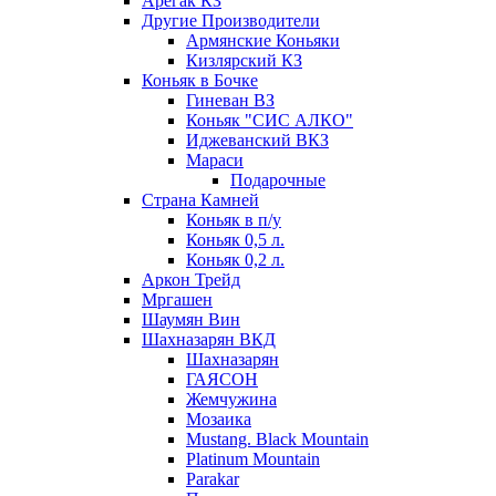
Арегак КЗ
Другие Производители
Армянские Коньяки
Кизлярский КЗ
Коньяк в Бочке
Гиневан ВЗ
Коньяк "СИС АЛКО"
Иджеванский ВКЗ
Мараси
Подарочные
Страна Камней
Коньяк в п/у
Коньяк 0,5 л.
Коньяк 0,2 л.
Аркон Трейд
Мргашен
Шаумян Вин
Шахназарян ВКД
Шахназарян
ГАЯСОН
Жемчужина
Мозаика
Mustang. Black Mountain
Platinum Mountain
Parakar