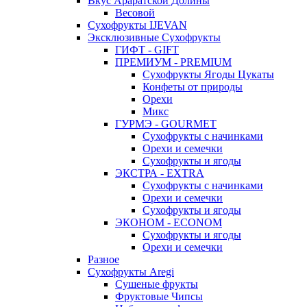
Вкус Араратской Долины
Весовой
Сухофрукты IJEVAN
Эксклюзивные Сухофрукты
ГИФТ - GIFT
ПРЕМИУМ - PREMIUM
Сухофрукты Ягоды Цукаты
Конфеты от природы
Орехи
Микс
ГУРМЭ - GOURMET
Сухофрукты с начинками
Орехи и семечки
Сухофрукты и ягоды
ЭКСТРА - EXTRA
Сухофрукты с начинками
Орехи и семечки
Сухофрукты и ягоды
ЭКОНОМ - ECONOM
Сухофрукты и ягоды
Орехи и семечки
Разное
Сухофрукты Aregi
Сушеные фрукты
Фруктовые Чипсы