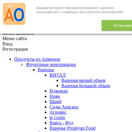
Нашим интернет-магазином намного удобнее
+7 (495) 646-888-1
пользоваться с помощью бесплатного приложения!
В корзине
0
товаров
Установи
x
Меню каталога
Меню сайта
Вход
Регистрация
Продукты из Армении
Фруктовые консервации
Варенье
ВИТАЛ
Варенья малый объем
Варенья большой объем
Иджеван
Ноян
Шамб
Сады Арагаца
Агроянс
te Gusto
Варга - Фуд
Варенье Proshyan Food