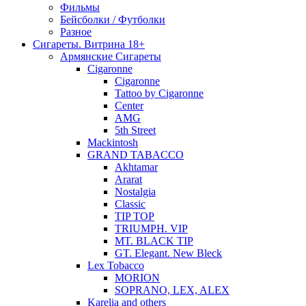
Фильмы
Бейсболки / Футболки
Разное
Сигареты. Витрина 18+
Армянские Сигареты
Cigaronne
Cigaronne
Tattoo by Cigaronne
Center
AMG
5th Street
Mackintosh
GRAND TABACCO
Akhtamar
Ararat
Nostalgia
Classic
TIP TOP
TRIUMPH. VIP
MT. BLACK TIP
GT. Elegant. New Bleck
Lex Tobacco
MORION
SOPRANO, LEX, ALEX
Karelia and others