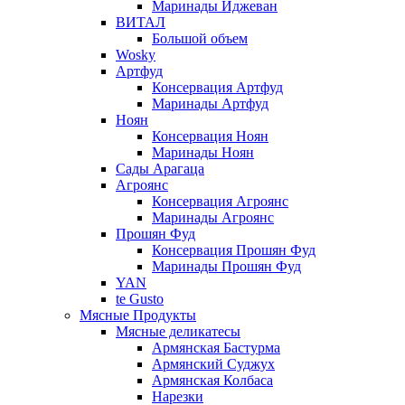
Маринады Иджеван
ВИТАЛ
Большой объем
Wosky
Артфуд
Консервация Артфуд
Маринады Артфуд
Ноян
Консервация Ноян
Маринады Ноян
Сады Арагаца
Агроянс
Консервация Агроянс
Маринады Агроянс
Прошян Фуд
Консервация Прошян Фуд
Маринады Прошян Фуд
YAN
te Gusto
Мясные Продукты
Мясные деликатесы
Армянская Бастурма
Армянский Суджух
Армянская Колбаса
Нарезки