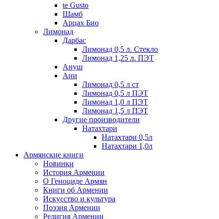
te Gusto
Шамб
Арцах Био
Лимонад
Дарбас
Лимонад 0,5 л. Стекло
Лимонад 1,25 л. ПЭТ
Ануш
Ани
Лимонад 0,5 л ст
Лимонад 0,5 л ПЭТ
Лимонад 1,0 л ПЭТ
Лимонад 1,5 л ПЭТ
Другие производители
Натахтари
Натахтари 0,5л
Натахтари 1,0л
Армянские книги
Новинки
История Армении
О Геноциде Армян
Книги об Армении
Иcкусство и культура
Поэзия Армении
Религия Армении