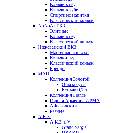
Коньяк в п/у
Коньяк в тубе
Спиртные напитки
Классический коньяк
АрАрАт ЕКЗ
Элитные
Коньяк в п/у
Классический коньяк
Иджеванский ВКЗ
Марочные коньяки
Коньяки п/у
Классический коньяк
Бренди
МАП
Коллекция Золотой
Объем 0,5 л
Коньяк 0,7 л
Коллекция France
Горная Армения. АРМА
Айвазовский
Разные
А.К.З.
А.К.З. п/у
Grand Sargis
URARTU