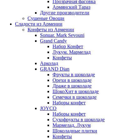
Прозрачная фасовка
Армянский Тараз
Другие производители
Сушеные Овощи
Сладости из Армении
Конфеты из Армении
Sonuar. Mark Sevouni
Grand Candy
Набор Конфет
Лукум. Мармелад
Конфеты
Арколад
GRAND Dian
Фрукты в шоколаде
Орехи в шоколаде
Драже в шоколаде
ШокоХит в шоколаде
Семечки в шоколаде
Наборы конфет
JOYCO
Наборы конфет
Сухофрукты в шоколаде
Мармелад. Лукум
Шоколадные плитки
Конфеты