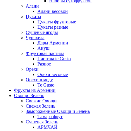
Наборы сухофруктов
Алани
Алани весовой
Цукаты
Цукаты фруктовые
Цукаты разные
Сушеные ягоды
Чурчхела
Дары Армении
Ануш
Фруктовая пастила
Пастила te Gusto
Разное
Орехи
Орехи весовые
Орехи в меду
Te Gusto
Фрукты из Армении
Овощи. Зелень
Свежие Овощи
Свежая Зелень
Замороженные Овощи и Зелень
Тамара фрут
Сушеная Зелень
АРМЧАЙ