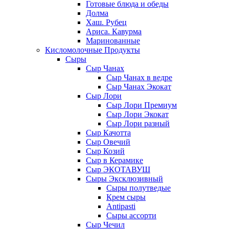
Готовые блюда и обеды
Долма
Хаш. Рубец
Ариса. Кавурма
Маринованные
Кисломолочные Продукты
Сыры
Сыр Чанах
Сыр Чанах в ведре
Сыр Чанах Экокат
Сыр Лори
Сыр Лори Премиум
Сыр Лори Экокат
Сыр Лори разный
Сыр Качотта
Сыр Овечий
Сыр Козий
Сыр в Керамике
Сыр ЭКОТАВУШ
Сыры Эксклюзивный
Сыры полутведые
Крем сыры
Antipasti
Сыры ассорти
Сыр Чечил