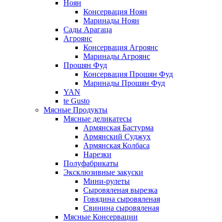
Ноян
Консервация Ноян
Маринады Ноян
Сады Арагаца
Агроянс
Консервация Агроянс
Маринады Агроянс
Прошян Фуд
Консервация Прошян Фуд
Маринады Прошян Фуд
YAN
te Gusto
Мясные Продукты
Мясные деликатесы
Армянская Бастурма
Армянский Суджух
Армянская Колбаса
Нарезки
Полуфабрикаты
Эксклюзивные закуски
Мини-рулеты
Сыровяленая вырезка
Говядина сыровяленая
Свинина сыровяленая
Мясные Консервации