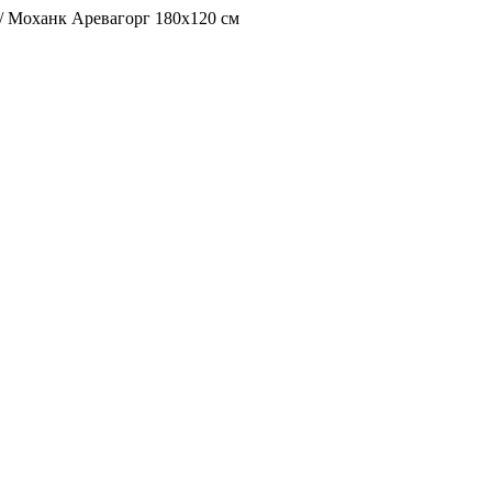
/
Моханк Аревагорг 180х120 см