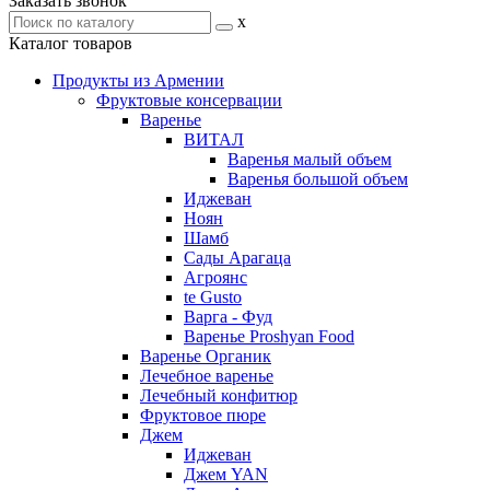
Заказать звонок
x
Каталог товаров
Продукты из Армении
Фруктовые консервации
Варенье
ВИТАЛ
Варенья малый объем
Варенья большой объем
Иджеван
Ноян
Шамб
Сады Арагаца
Агроянс
te Gusto
Варга - Фуд
Варенье Proshyan Food
Варенье Органик
Лечебное варенье
Лечебный конфитюр
Фруктовое пюре
Джем
Иджеван
Джем YAN