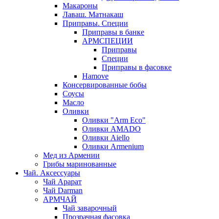
Макароны
Лаваш. Матнакаш
Приправы. Специи
Приправы в банке
АРМСПЕЦИИ
Приправы
Специи
Приправы в фасовке
Hamove
Консервированные бобы
Соусы
Масло
Оливки
Оливки "Arm Eco"
Оливки AMADO
Оливки Aiello
Оливки Armenium
Мед из Армении
Грибы маринованные
Чай. Аксессуары
Чай Арарат
Чай Darman
АРМЧАЙ
Чай заварочный
Прозрачная фасовка