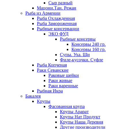
Сыр разный
Мацони.Тан. Режан
Рыба из Армении
Рыба Охлажденная
Рыба Замороженная
Рыбные консервации
ЭКО ФУД
Рыбные консервы
Консервы 240 гр.
Консервы 160 гр.
Супы. Уха. Щи
Филе-кусочки. Суфле
Рыба Копченая
Раки Севанские
Раковые шейки
Раки живые
Раки варенные
Рыбная Икра
Бакалея
Крупы
Фасованная крупа
Крупы Арарат
Крупы Нат Продукт
Крупы Наша Деревня
Другие производители