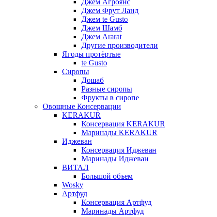
Джем Агроянс
Джем Фрут Ланд
Джем te Gusto
Джем Шамб
Джем Ararat
Другие производители
Ягоды протёртые
te Gusto
Сиропы
Дошаб
Разные сиропы
Фрукты в сиропе
Овощные Консервации
KERAKUR
Консервация KERAKUR
Маринады KERAKUR
Иджеван
Консервация Иджеван
Маринады Иджеван
ВИТАЛ
Большой объем
Wosky
Артфуд
Консервация Артфуд
Маринады Артфуд