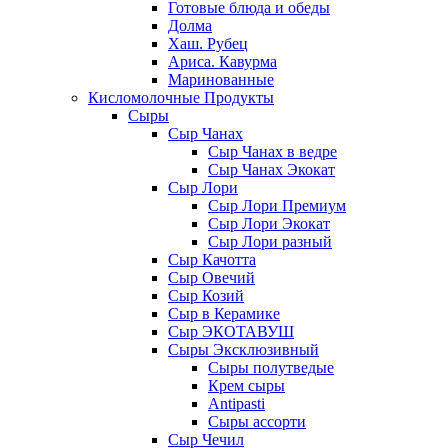
Готовые блюда и обеды
Долма
Хаш. Рубец
Ариса. Кавурма
Маринованные
Кисломолочные Продукты
Сыры
Сыр Чанах
Сыр Чанах в ведре
Сыр Чанах Экокат
Сыр Лори
Сыр Лори Премиум
Сыр Лори Экокат
Сыр Лори разный
Сыр Качотта
Сыр Овечий
Сыр Козий
Сыр в Керамике
Сыр ЭКОТАВУШ
Сыры Эксклюзивный
Сыры полутведые
Крем сыры
Antipasti
Сыры ассорти
Сыр Чечил