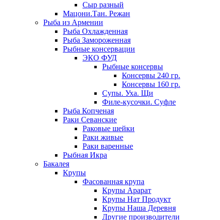
Сыр разный
Мацони.Тан. Режан
Рыба из Армении
Рыба Охлажденная
Рыба Замороженная
Рыбные консервации
ЭКО ФУД
Рыбные консервы
Консервы 240 гр.
Консервы 160 гр.
Супы. Уха. Щи
Филе-кусочки. Суфле
Рыба Копченая
Раки Севанские
Раковые шейки
Раки живые
Раки варенные
Рыбная Икра
Бакалея
Крупы
Фасованная крупа
Крупы Арарат
Крупы Нат Продукт
Крупы Наша Деревня
Другие производители