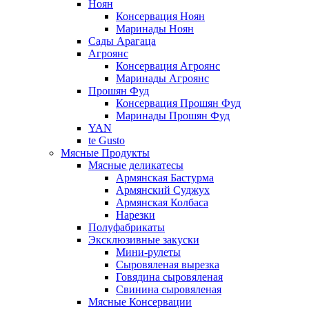
Ноян
Консервация Ноян
Маринады Ноян
Сады Арагаца
Агроянс
Консервация Агроянс
Маринады Агроянс
Прошян Фуд
Консервация Прошян Фуд
Маринады Прошян Фуд
YAN
te Gusto
Мясные Продукты
Мясные деликатесы
Армянская Бастурма
Армянский Суджух
Армянская Колбаса
Нарезки
Полуфабрикаты
Эксклюзивные закуски
Мини-рулеты
Сыровяленая вырезка
Говядина сыровяленая
Свинина сыровяленая
Мясные Консервации