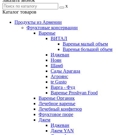
Заказать звонок
x
Каталог товаров
Продукты из Армении
Фруктовые консервации
Варенье
ВИТАЛ
Варенья малый объем
Варенья большой объем
Иджеван
Ноян
Шамб
Сады Арагаца
Агроянс
te Gusto
Варга - Фуд
Варенье Proshyan Food
Варенье Органик
Лечебное варенье
Лечебный конфитюр
Фруктовое пюре
Джем
Иджеван
Джем YAN