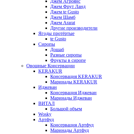
Джем Агроянс
Джем Фрут Ланд
Джем te Gusto
Джем Шамб
Джем Ararat
Другие производители
Ягоды протёртые
te Gusto
Сиропы
Дошаб
Разные сиропы
Фрукты в сиропе
Овощные Консервации
KERAKUR
Консервация KERAKUR
Маринады KERAKUR
Иджеван
Консервация Иджеван
Маринады Иджеван
ВИТАЛ
Большой объем
Wosky
Артфуд
Консервация Артфуд
Маринады Артфуд