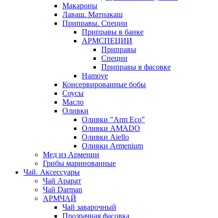
Макароны
Лаваш. Матнакаш
Приправы. Специи
Приправы в банке
АРМСПЕЦИИ
Приправы
Специи
Приправы в фасовке
Hamove
Консервированные бобы
Соусы
Масло
Оливки
Оливки "Arm Eco"
Оливки AMADO
Оливки Aiello
Оливки Armenium
Мед из Армении
Грибы маринованные
Чай. Аксессуары
Чай Арарат
Чай Darman
АРМЧАЙ
Чай заварочный
Прозрачная фасовка