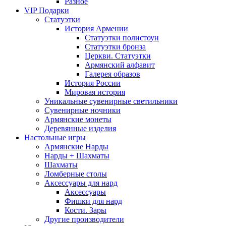
Разное
VIP Подарки
Статуэтки
История Армении
Статуэтки полистоун
Статуэтки бронза
Церкви. Статуэтки
Армянский алфавит
Галерея образов
История России
Мировая история
Уникальные сувенирные светильники
Сувенирные ночники
Армянские монеты
Деревянные изделия
Настольные игры
Армянские Нарды
Нарды + Шахматы
Шахматы
Ломберные столы
Аксессуары для нард
Аксессуары
Фишки для нард
Кости. Зары
Другие производители