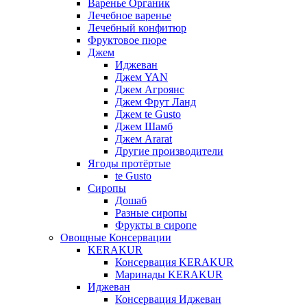
Варенье Органик
Лечебное варенье
Лечебный конфитюр
Фруктовое пюре
Джем
Иджеван
Джем YAN
Джем Агроянс
Джем Фрут Ланд
Джем te Gusto
Джем Шамб
Джем Ararat
Другие производители
Ягоды протёртые
te Gusto
Сиропы
Дошаб
Разные сиропы
Фрукты в сиропе
Овощные Консервации
KERAKUR
Консервация KERAKUR
Маринады KERAKUR
Иджеван
Консервация Иджеван