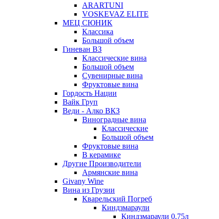
ARARTUNI
VOSKEVAZ ELITE
МЕЦ СЮНИК
Классика
Большой объем
Гиневан ВЗ
Классические вина
Большой объем
Сувенирные вина
Фруктовые вина
Гордость Нации
Вайк Груп
Веди - Алко ВКЗ
Виноградные вина
Классические
Большой объем
Фруктовые вина
В керамике
Другие Производители
Армянские вина
Givany Wine
Вина из Грузии
Кварельский Погреб
Киндзмараули
Киндзмараули 0,75л