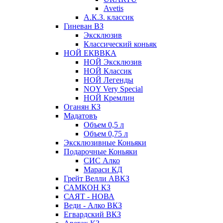
Avetis
А.К.З. классик
Гиневан ВЗ
Эксклюзив
Классический коньяк
НОЙ ЕКВВКА
НОЙ Эксклюзив
НОЙ Классик
НОЙ Легенды
NOY Very Speсial
НОЙ Кремлин
Оганян КЗ
Мадатовъ
Объем 0,5 л
Объем 0,75 л
Эксклюзивные Коньяки
Подарочные Коньяки
СИС Алко
Мараси КД
Грейт Велли АВКЗ
САМКОН КЗ
САЯТ - НОВА
Веди - Алко ВКЗ
Егвардский ВКЗ