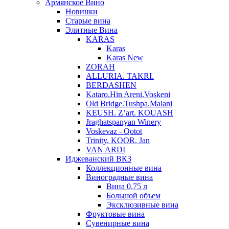
Армянское Вино
Новинки
Старые вина
Элитные Вина
KARAS
Karas
Karas New
ZORAH
ALLURIA. TAKRI.
BERDASHEN
Kataro.Hin Areni.Voskeni
Old Bridge.Tushpa.Malani
KEUSH. Z’art. KOUASH
Jraghatspanyan Winery
Voskevaz - Qotot
Trinity. KOOR. Jan
VAN ARDI
Иджеванский ВКЗ
Коллекционные вина
Виноградные вина
Вина 0,75 л
Большой объем
Эксклюзивные вина
Фруктовые вина
Cувенирные вина