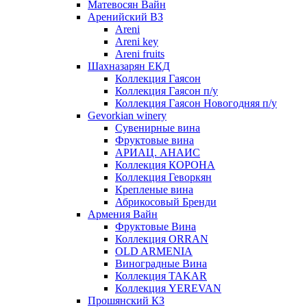
Матевосян Вайн
Аренийский ВЗ
Areni
Areni key
Areni fruits
Шахназарян ЕКД
Коллекция Гаясон
Коллекция Гаясон п/у
Коллекция Гаясон Новогодняя п/у
Gevorkian winery
Сувенирные вина
Фруктовые вина
АРИАЦ. АНАИС
Коллекция КОРОНА
Коллекция Геворкян
Крепленые вина
Абрикосовый Бренди
Армения Вайн
Фруктовые Вина
Коллекция ORRAN
OLD ARMENIA
Виноградные Вина
Коллекция TAKAR
Коллекция YEREVAN
Прошянский КЗ