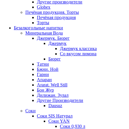
Другие производители
Globex
Печёная продукция. Торты
Печёная продукция
Торты
Безалкогольные напитки
Минеральная Вода
Джермук. Бюрег
Джермук
Джермук классика
Со вкусом лимона
Бюрег
Татни
Бжни. Ной
Гарни
Апаран
Ararat. Well Still
Бон Жур
Дилижан. Зулал
Другие Производители
Dausuz
Соки
Соки SIS Натурал
Соки YAN
Соки 0,930 л