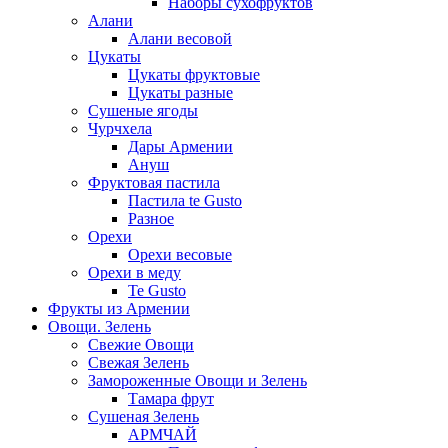
Наборы сухофруктов
Алани
Алани весовой
Цукаты
Цукаты фруктовые
Цукаты разные
Сушеные ягоды
Чурчхела
Дары Армении
Ануш
Фруктовая пастила
Пастила te Gusto
Разное
Орехи
Орехи весовые
Орехи в меду
Te Gusto
Фрукты из Армении
Овощи. Зелень
Свежие Овощи
Свежая Зелень
Замороженные Овощи и Зелень
Тамара фрут
Сушеная Зелень
АРМЧАЙ