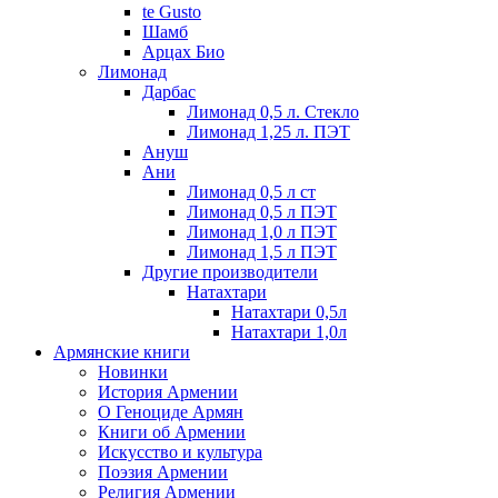
te Gusto
Шамб
Арцах Био
Лимонад
Дарбас
Лимонад 0,5 л. Стекло
Лимонад 1,25 л. ПЭТ
Ануш
Ани
Лимонад 0,5 л ст
Лимонад 0,5 л ПЭТ
Лимонад 1,0 л ПЭТ
Лимонад 1,5 л ПЭТ
Другие производители
Натахтари
Натахтари 0,5л
Натахтари 1,0л
Армянские книги
Новинки
История Армении
О Геноциде Армян
Книги об Армении
Иcкусство и культура
Поэзия Армении
Религия Армении