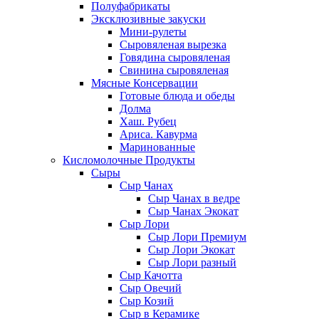
Полуфабрикаты
Эксклюзивные закуски
Мини-рулеты
Сыровяленая вырезка
Говядина сыровяленая
Свинина сыровяленая
Мясные Консервации
Готовые блюда и обеды
Долма
Хаш. Рубец
Ариса. Кавурма
Маринованные
Кисломолочные Продукты
Сыры
Сыр Чанах
Сыр Чанах в ведре
Сыр Чанах Экокат
Сыр Лори
Сыр Лори Премиум
Сыр Лори Экокат
Сыр Лори разный
Сыр Качотта
Сыр Овечий
Сыр Козий
Сыр в Керамике