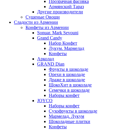
Прозрачная фасовка
Армянский Тараз
Другие производители
Сушеные Овощи
Сладости из Армении
Конфеты из Армении
Sonuar. Mark Sevouni
Grand Candy
Набор Конфет
Лукум. Мармелад
Конфеты
Арколад
GRAND Dian
Фрукты в шоколаде
Орехи в шоколаде
Драже в шоколаде
ШокоХит в шоколаде
Семечки в шоколаде
Наборы конфет
JOYCO
Наборы конфет
Сухофрукты в шоколаде
Мармелад. Лукум
Шоколадные плитки
Конфеты