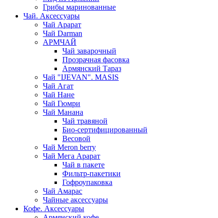
Грибы маринованные
Чай. Аксессуары
Чай Арарат
Чай Darman
АРМЧАЙ
Чай заварочный
Прозрачная фасовка
Армянский Тараз
Чай "IJEVAN". MASIS
Чай Агат
Чай Нане
Чай Гюмри
Чай Манана
Чай травяной
Био-сертифицированный
Весовой
Чай Meron berry
Чай Мега Арарат
Чай в пакете
Фильтр-пакетики
Гофроупаковка
Чай Амарас
Чайные аксессуары
Кофе. Аксессуары
Армянский кофе