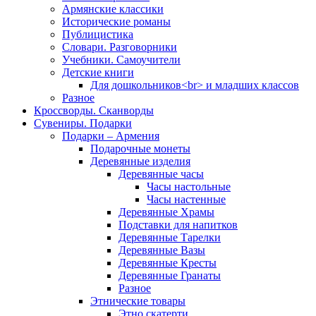
Армянские классики
Исторические романы
Публицистика
Словари. Разговорники
Учебники. Самоучители
Детские книги
Для дошкольников<br> и младших классов
Разное
Кроссворды. Сканворды
Сувениры. Подарки
Подарки – Армения
Подарочные монеты
Деревянные изделия
Деревянные часы
Часы настольные
Часы настенные
Деревянные Храмы
Подставки для напитков
Деревянные Тарелки
Деревянные Вазы
Деревянные Кресты
Деревянные Гранаты
Разное
Этнические товары
Этно скатерти