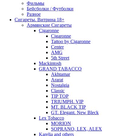
Фильмы
Бейсболки / Футболки
Разное
Сигареты. Витрина 18+
Армянские Сигареты
Cigaronne
Cigaronne
Tattoo by Cigaronne
Center
AMG
5th Street
Mackintosh
GRAND TABACCO
Akhtamar
Ararat
Nostalgia
Classic
TIP TOP
TRIUMPH. VIP
MT. BLACK TIP
GT. Elegant. New Bleck
Lex Tobacco
MORION
SOPRANO, LEX, ALEX
Karelia and others