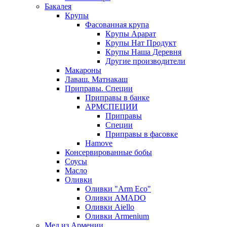
Бакалея
Крупы
Фасованная крупа
Крупы Арарат
Крупы Нат Продукт
Крупы Наша Деревня
Другие производители
Макароны
Лаваш. Матнакаш
Приправы. Специи
Приправы в банке
АРМСПЕЦИИ
Приправы
Специи
Приправы в фасовке
Hamove
Консервированные бобы
Соусы
Масло
Оливки
Оливки "Arm Eco"
Оливки AMADO
Оливки Aiello
Оливки Armenium
Мед из Армении