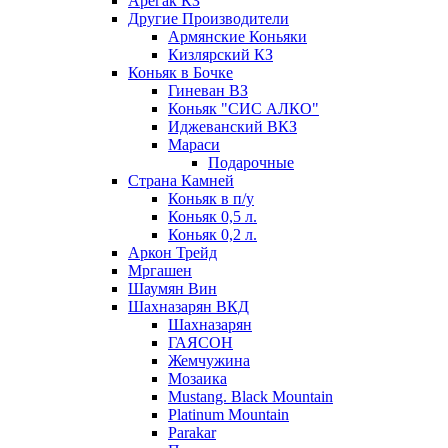
Арегак КЗ
Другие Производители
Армянские Коньяки
Кизлярский КЗ
Коньяк в Бочке
Гиневан ВЗ
Коньяк "СИС АЛКО"
Иджеванский ВКЗ
Мараси
Подарочные
Страна Камней
Коньяк в п/у
Коньяк 0,5 л.
Коньяк 0,2 л.
Аркон Трейд
Мргашен
Шаумян Вин
Шахназарян ВКД
Шахназарян
ГАЯСОН
Жемчужина
Мозаика
Mustang. Black Mountain
Platinum Mountain
Parakar