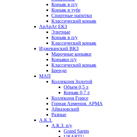
Коньяк в п/у
Коньяк в тубе
Спиртные напитки
Классический коньяк
АрАрАт ЕКЗ
Элитные
Коньяк в п/у
Классический коньяк
Иджеванский ВКЗ
Марочные коньяки
Коньяки п/у
Классический коньяк
Бренди
МАП
Коллекция Золотой
Объем 0,5 л
Коньяк 0,7 л
Коллекция France
Горная Армения. АРМА
Айвазовский
Разные
А.К.З.
А.К.З. п/у
Grand Sargis
URARTU