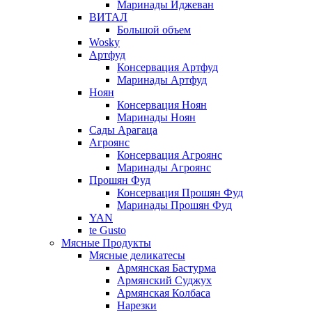
Маринады Иджеван
ВИТАЛ
Большой объем
Wosky
Артфуд
Консервация Артфуд
Маринады Артфуд
Ноян
Консервация Ноян
Маринады Ноян
Сады Арагаца
Агроянс
Консервация Агроянс
Маринады Агроянс
Прошян Фуд
Консервация Прошян Фуд
Маринады Прошян Фуд
YAN
te Gusto
Мясные Продукты
Мясные деликатесы
Армянская Бастурма
Армянский Суджух
Армянская Колбаса
Нарезки