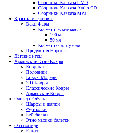
Сборники Кавказа DVD
Сборники Кавказа Audio CD
Сборники Кавказа MP3
Красота и здоровье
Ваки Фарм
Косметические масла
100 мл
50 мл
Косметика для ухода
Продукция Наринэ
Детские игры
Армянские Этно Ковры
Коврики
Половики
Ковры Модерн
3 D Ковры
Классические Ковры
Армянские Ковры
Одежда. Обувь
Шарфы и шапки
Футболки
Бейсболки
Этно масики балетки
О геноциде
Книги