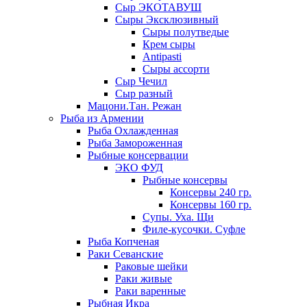
Сыр ЭКОТАВУШ
Сыры Эксклюзивный
Сыры полутведые
Крем сыры
Antipasti
Сыры ассорти
Сыр Чечил
Сыр разный
Мацони.Тан. Режан
Рыба из Армении
Рыба Охлажденная
Рыба Замороженная
Рыбные консервации
ЭКО ФУД
Рыбные консервы
Консервы 240 гр.
Консервы 160 гр.
Супы. Уха. Щи
Филе-кусочки. Суфле
Рыба Копченая
Раки Севанские
Раковые шейки
Раки живые
Раки варенные
Рыбная Икра