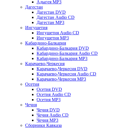
Адыгея MP3
Дагестан
Дагестан DVD
Дагестан Audio CD
Дагестан MP3
Ингушетия
Ингушетия Audio CD
Ингушетия MP3
Кабардино-Балкария
Кабардино-Балкария DVD
Кабардино-Балкария Audio CD
Кабардино-Балкария MP3
Карачаево-Черкесия
Карачаево-Черкесия DVD
Карачаево-Черкесия Audio CD
Карачаево-Черкесия MP3
Осетия
Осетия DVD
Осетия Audio CD
Осетия MP3
Чечня
Чечня DVD
Чечня Audio CD
Чечня MP3
Сборники Кавказа