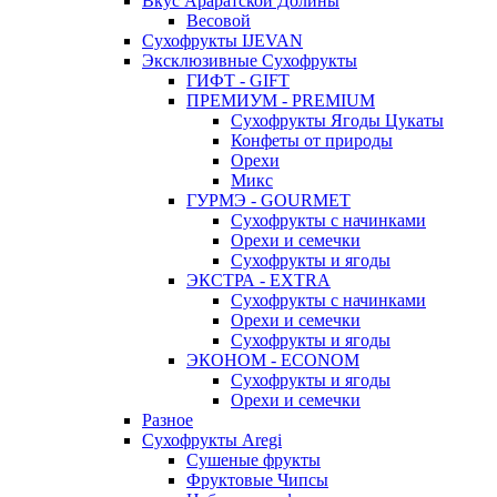
Вкус Араратской Долины
Весовой
Сухофрукты IJEVAN
Эксклюзивные Сухофрукты
ГИФТ - GIFT
ПРЕМИУМ - PREMIUM
Сухофрукты Ягоды Цукаты
Конфеты от природы
Орехи
Микс
ГУРМЭ - GOURMET
Сухофрукты с начинками
Орехи и семечки
Сухофрукты и ягоды
ЭКСТРА - EXTRA
Сухофрукты с начинками
Орехи и семечки
Сухофрукты и ягоды
ЭКОНОМ - ECONOM
Сухофрукты и ягоды
Орехи и семечки
Разное
Сухофрукты Aregi
Сушеные фрукты
Фруктовые Чипсы