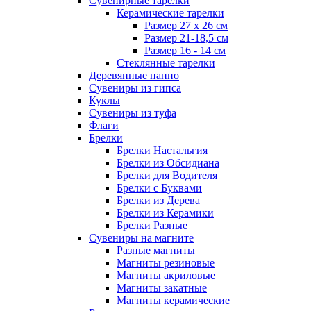
Сувенирные тарелки
Керамические тарелки
Размер 27 х 26 см
Размер 21-18,5 см
Размер 16 - 14 см
Стеклянные тарелки
Деревянные панно
Сувениры из гипса
Куклы
Сувениры из туфа
Флаги
Брелки
Брелки Настальгия
Брелки из Обсидиана
Брелки для Водителя
Брелки с Буквами
Брелки из Дерева
Брелки из Керамики
Брелки Разные
Сувениры на магните
Разные магниты
Магниты резиновые
Магниты акриловые
Магниты закатные
Магниты керамические