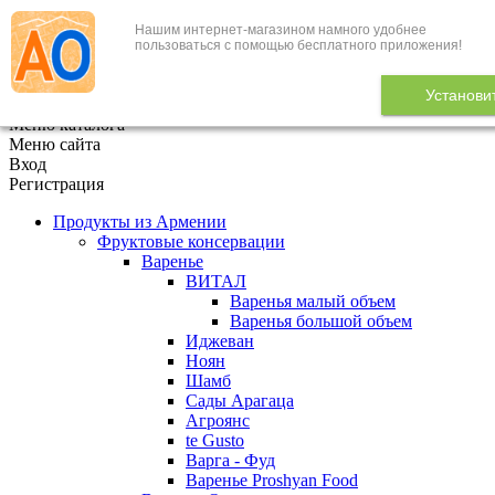
Нашим интернет-магазином намного удобнее
+7 (495) 646-888-1
пользоваться с помощью бесплатного приложения!
В корзине
0
товаров
Установи
x
Меню каталога
Меню сайта
Вход
Регистрация
Продукты из Армении
Фруктовые консервации
Варенье
ВИТАЛ
Варенья малый объем
Варенья большой объем
Иджеван
Ноян
Шамб
Сады Арагаца
Агроянс
te Gusto
Варга - Фуд
Варенье Proshyan Food