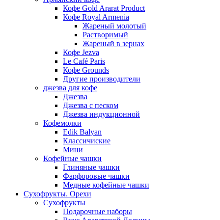
Кофе Gold Ararat Product
Кофе Royal Armenia
Жареный молотый
Растворимый
Жареный в зернах
Кофе Jezva
Le Café Paris
Кофе Grounds
Другие производители
джезва для кофе
Джезва
Джезва с песком
Джезва индукционной
Кофемолки
Edik Balyan
Классичиские
Мини
Кофейные чашки
Глиняные чашки
Фарфоровые чашки
Медные кофейные чашки
Сухофрукты. Орехи
Сухофрукты
Подарочные наборы