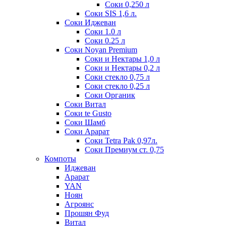
Соки 0,250 л
Соки SIS 1,6 л.
Соки Иджеван
Соки 1.0 л
Соки 0.25 л
Соки Noyan Premium
Соки и Нектары 1,0 л
Соки и Нектары 0,2 л
Соки стекло 0,75 л
Соки стекло 0,25 л
Соки Органик
Соки Витал
Соки te Gusto
Соки Шамб
Соки Арарат
Соки Tetra Pak 0,97л.
Соки Премиум ст. 0,75
Компоты
Иджеван
Арарат
YAN
Ноян
Агроянс
Прошян Фуд
Витал