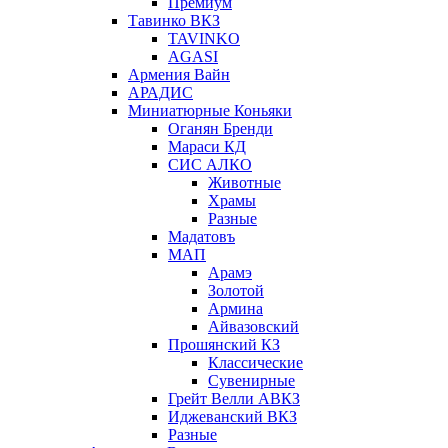
Премиум
Тавинко ВКЗ
TAVINKO
AGASI
Армения Вайн
АРАДИС
Миниатюрные Коньяки
Оганян Бренди
Мараси КД
СИС АЛКО
Животные
Храмы
Разные
Мадатовъ
МАП
Арамэ
Золотой
Армина
Айвазовский
Прошянский КЗ
Классические
Сувенирные
Грейт Велли АВКЗ
Иджеванский ВКЗ
Разные