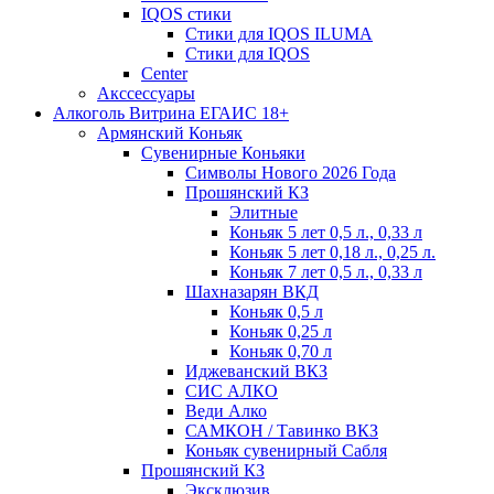
IQOS стики
Стики для IQOS ILUMA
Стики для IQOS
Сenter
Акссессуары
Алкоголь Витрина ЕГАИС 18+
Армянский Коньяк
Сувенирные Коньяки
Символы Нового 2026 Года
Прошянский КЗ
Элитные
Коньяк 5 лет 0,5 л., 0,33 л
Коньяк 5 лет 0,18 л., 0,25 л.
Коньяк 7 лет 0,5 л., 0,33 л
Шахназарян ВКД
Коньяк 0,5 л
Коньяк 0,25 л
Коньяк 0,70 л
Иджеванский ВКЗ
СИС АЛКО
Веди Алко
САМКОН / Тавинко ВКЗ
Коньяк сувенирный Сабля
Прошянский КЗ
Эксклюзив