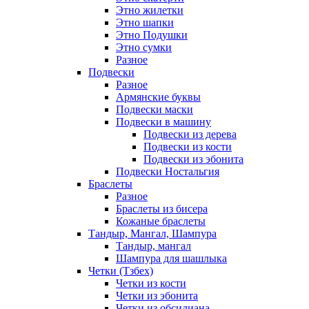
Этно жилетки
Этно шапки
Этно Подушки
Этно сумки
Разное
Подвески
Разное
Армянские буквы
Подвески маски
Подвески в машину
Подвески из дерева
Подвески из кости
Подвески из эбонита
Подвески Ностальгия
Браслеты
Разное
Браслеты из бисера
Кожаные браслеты
Тандыр, Мангал, Шампура
Тандыр, мангал
Шампура для шашлыка
Четки (Тзбех)
Четки из кости
Четки из эбонита
Четки из обсидиана