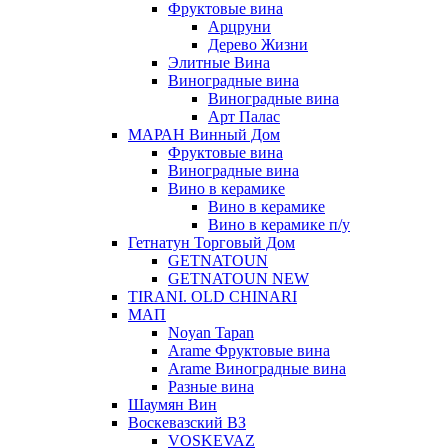
Фруктовые вина
Арцруни
Дерево Жизни
Элитные Вина
Виноградные вина
Виноградные вина
Арт Палас
МАРАН Винный Дом
Фруктовые вина
Виноградные вина
Вино в керамике
Вино в керамике
Вино в керамике п/у
Гетнатун Торговый Дом
GETNATOUN
GETNATOUN NEW
TIRANI. OLD CHINARI
МАП
Noyan Tapan
Arame Фруктовые вина
Arame Виноградные вина
Разные вина
Шаумян Вин
Воскевазский ВЗ
VOSKEVAZ