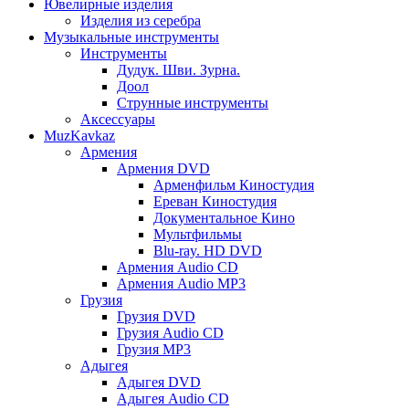
Ювелирные изделия
Изделия из серебра
Музыкальные инструменты
Инструменты
Дудук. Шви. Зурна.
Доол
Струнные инструменты
Аксессуары
MuzKavkaz
Армения
Армения DVD
Арменфильм Киностудия
Ереван Киностудия
Документальное Кино
Мультфильмы
Blu-ray. HD DVD
Армения Audio CD
Армения Audio MP3
Грузия
Грузия DVD
Грузия Audio CD
Грузия MP3
Адыгея
Адыгея DVD
Адыгея Audio CD