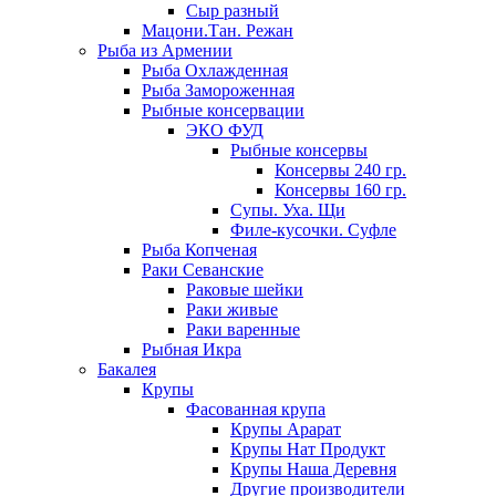
Сыр разный
Мацони.Тан. Режан
Рыба из Армении
Рыба Охлажденная
Рыба Замороженная
Рыбные консервации
ЭКО ФУД
Рыбные консервы
Консервы 240 гр.
Консервы 160 гр.
Супы. Уха. Щи
Филе-кусочки. Суфле
Рыба Копченая
Раки Севанские
Раковые шейки
Раки живые
Раки варенные
Рыбная Икра
Бакалея
Крупы
Фасованная крупа
Крупы Арарат
Крупы Нат Продукт
Крупы Наша Деревня
Другие производители