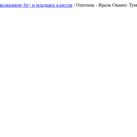
кольников<br> и младших классов
/
Охотник - Враль Ованес Ту