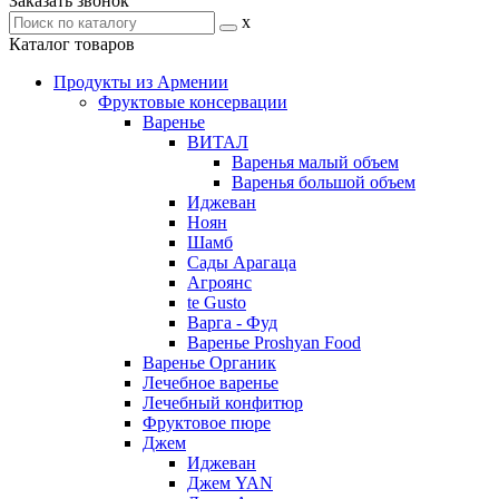
Заказать звонок
x
Каталог товаров
Продукты из Армении
Фруктовые консервации
Варенье
ВИТАЛ
Варенья малый объем
Варенья большой объем
Иджеван
Ноян
Шамб
Сады Арагаца
Агроянс
te Gusto
Варга - Фуд
Варенье Proshyan Food
Варенье Органик
Лечебное варенье
Лечебный конфитюр
Фруктовое пюре
Джем
Иджеван
Джем YAN