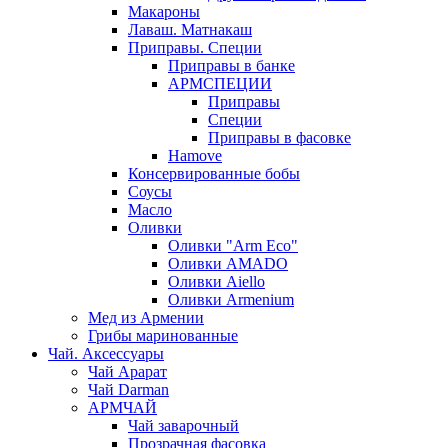
Макароны
Лаваш. Матнакаш
Приправы. Специи
Приправы в банке
АРМСПЕЦИИ
Приправы
Специи
Приправы в фасовке
Hamove
Консервированные бобы
Соусы
Масло
Оливки
Оливки "Arm Eco"
Оливки AMADO
Оливки Aiello
Оливки Armenium
Мед из Армении
Грибы маринованные
Чай. Аксессуары
Чай Арарат
Чай Darman
АРМЧАЙ
Чай заварочный
Прозрачная фасовка