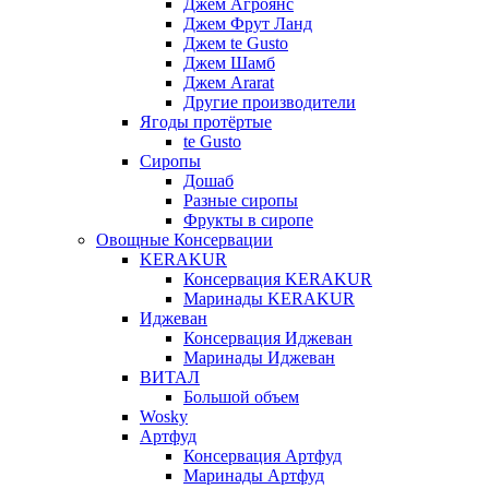
Джем Агроянс
Джем Фрут Ланд
Джем te Gusto
Джем Шамб
Джем Ararat
Другие производители
Ягоды протёртые
te Gusto
Сиропы
Дошаб
Разные сиропы
Фрукты в сиропе
Овощные Консервации
KERAKUR
Консервация KERAKUR
Маринады KERAKUR
Иджеван
Консервация Иджеван
Маринады Иджеван
ВИТАЛ
Большой объем
Wosky
Артфуд
Консервация Артфуд
Маринады Артфуд