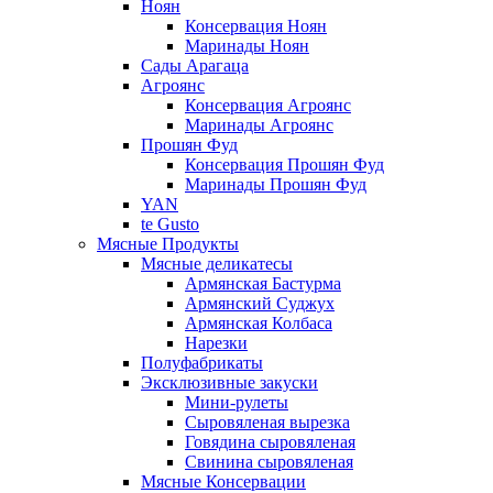
Ноян
Консервация Ноян
Маринады Ноян
Сады Арагаца
Агроянс
Консервация Агроянс
Маринады Агроянс
Прошян Фуд
Консервация Прошян Фуд
Маринады Прошян Фуд
YAN
te Gusto
Мясные Продукты
Мясные деликатесы
Армянская Бастурма
Армянский Суджух
Армянская Колбаса
Нарезки
Полуфабрикаты
Эксклюзивные закуски
Мини-рулеты
Сыровяленая вырезка
Говядина сыровяленая
Свинина сыровяленая
Мясные Консервации