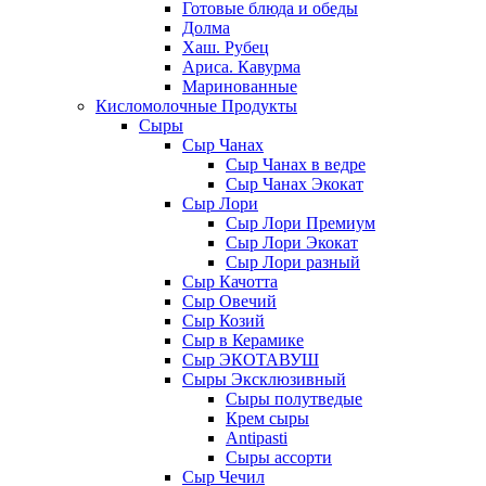
Готовые блюда и обеды
Долма
Хаш. Рубец
Ариса. Кавурма
Маринованные
Кисломолочные Продукты
Сыры
Сыр Чанах
Сыр Чанах в ведре
Сыр Чанах Экокат
Сыр Лори
Сыр Лори Премиум
Сыр Лори Экокат
Сыр Лори разный
Сыр Качотта
Сыр Овечий
Сыр Козий
Сыр в Керамике
Сыр ЭКОТАВУШ
Сыры Эксклюзивный
Сыры полутведые
Крем сыры
Antipasti
Сыры ассорти
Сыр Чечил