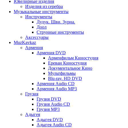
Ювелирные изделия
Изделия из серебра
Музыкальные инструменты
Инструменты
Дудук. Шви. Зурна.
Доол
Струнные инструменты
Аксессуары
MuzKavkaz
Армения
Армения DVD
Арменфильм Киностудия
Ереван Киностудия
Документальное Кино
Мультфильмы
Blu-ray. HD DVD
Армения Audio CD
Армения Audio MP3
Грузия
Грузия DVD
Грузия Audio CD
Грузия MP3
Адыгея
Адыгея DVD
Адыгея Audio CD