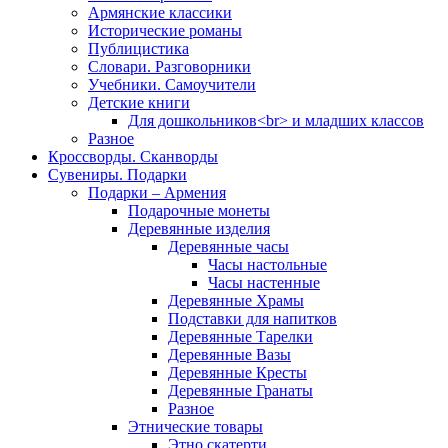
Армянские классики
Исторические романы
Публицистика
Словари. Разговорники
Учебники. Самоучители
Детские книги
Для дошкольников<br> и младших классов
Разное
Кроссворды. Сканворды
Сувениры. Подарки
Подарки – Армения
Подарочные монеты
Деревянные изделия
Деревянные часы
Часы настольные
Часы настенные
Деревянные Храмы
Подставки для напитков
Деревянные Тарелки
Деревянные Вазы
Деревянные Кресты
Деревянные Гранаты
Разное
Этнические товары
Этно скатерти