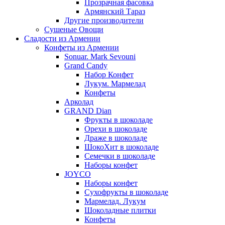
Прозрачная фасовка
Армянский Тараз
Другие производители
Сушеные Овощи
Сладости из Армении
Конфеты из Армении
Sonuar. Mark Sevouni
Grand Candy
Набор Конфет
Лукум. Мармелад
Конфеты
Арколад
GRAND Dian
Фрукты в шоколаде
Орехи в шоколаде
Драже в шоколаде
ШокоХит в шоколаде
Семечки в шоколаде
Наборы конфет
JOYCO
Наборы конфет
Сухофрукты в шоколаде
Мармелад. Лукум
Шоколадные плитки
Конфеты