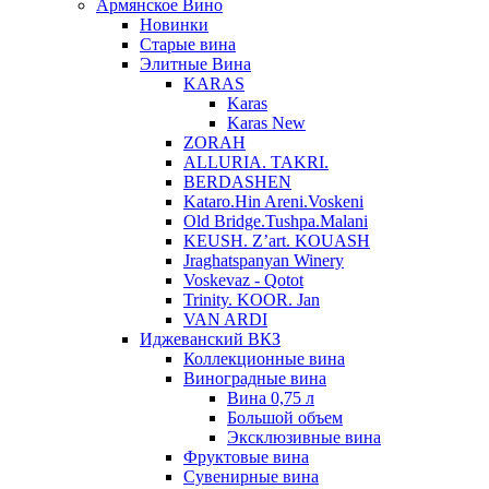
Армянское Вино
Новинки
Старые вина
Элитные Вина
KARAS
Karas
Karas New
ZORAH
ALLURIA. TAKRI.
BERDASHEN
Kataro.Hin Areni.Voskeni
Old Bridge.Tushpa.Malani
KEUSH. Z’art. KOUASH
Jraghatspanyan Winery
Voskevaz - Qotot
Trinity. KOOR. Jan
VAN ARDI
Иджеванский ВКЗ
Коллекционные вина
Виноградные вина
Вина 0,75 л
Большой объем
Эксклюзивные вина
Фруктовые вина
Cувенирные вина