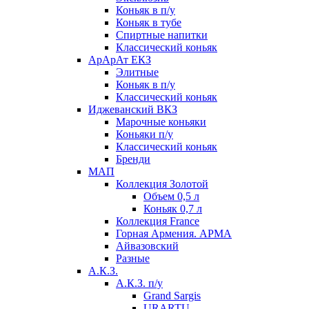
Коньяк в п/у
Коньяк в тубе
Спиртные напитки
Классический коньяк
АрАрАт ЕКЗ
Элитные
Коньяк в п/у
Классический коньяк
Иджеванский ВКЗ
Марочные коньяки
Коньяки п/у
Классический коньяк
Бренди
МАП
Коллекция Золотой
Объем 0,5 л
Коньяк 0,7 л
Коллекция France
Горная Армения. АРМА
Айвазовский
Разные
А.К.З.
А.К.З. п/у
Grand Sargis
URARTU