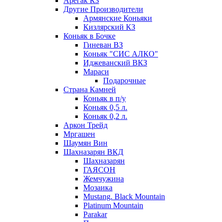
Арегак КЗ
Другие Производители
Армянские Коньяки
Кизлярский КЗ
Коньяк в Бочке
Гиневан ВЗ
Коньяк "СИС АЛКО"
Иджеванский ВКЗ
Мараси
Подарочные
Страна Камней
Коньяк в п/у
Коньяк 0,5 л.
Коньяк 0,2 л.
Аркон Трейд
Мргашен
Шаумян Вин
Шахназарян ВКД
Шахназарян
ГАЯСОН
Жемчужина
Мозаика
Mustang. Black Mountain
Platinum Mountain
Parakar