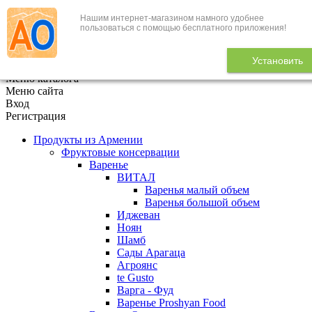
Нашим интернет-магазином намного удобнее
+7 (495) 646-888-1
пользоваться с помощью бесплатного приложения!
В корзине
0
товаров
Установить
x
Меню каталога
Меню сайта
Вход
Регистрация
Продукты из Армении
Фруктовые консервации
Варенье
ВИТАЛ
Варенья малый объем
Варенья большой объем
Иджеван
Ноян
Шамб
Сады Арагаца
Агроянс
te Gusto
Варга - Фуд
Варенье Proshyan Food