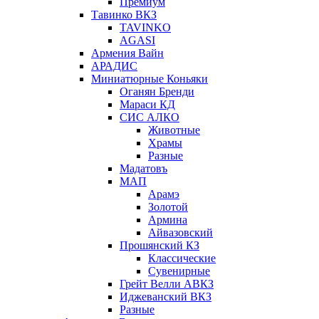
Премиум
Тавинко ВКЗ
TAVINKO
AGASI
Армения Вайн
АРАДИС
Миниатюрные Коньяки
Оганян Бренди
Мараси КД
СИС АЛКО
Животные
Храмы
Разные
Мадатовъ
МАП
Арамэ
Золотой
Армина
Айвазовский
Прошянский КЗ
Классические
Сувенирные
Грейт Велли АВКЗ
Иджеванский ВКЗ
Разные