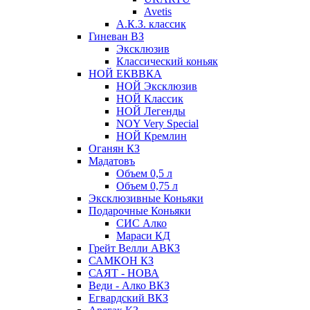
Avetis
А.К.З. классик
Гиневан ВЗ
Эксклюзив
Классический коньяк
НОЙ ЕКВВКА
НОЙ Эксклюзив
НОЙ Классик
НОЙ Легенды
NOY Very Speсial
НОЙ Кремлин
Оганян КЗ
Мадатовъ
Объем 0,5 л
Объем 0,75 л
Эксклюзивные Коньяки
Подарочные Коньяки
СИС Алко
Мараси КД
Грейт Велли АВКЗ
САМКОН КЗ
САЯТ - НОВА
Веди - Алко ВКЗ
Егвардский ВКЗ