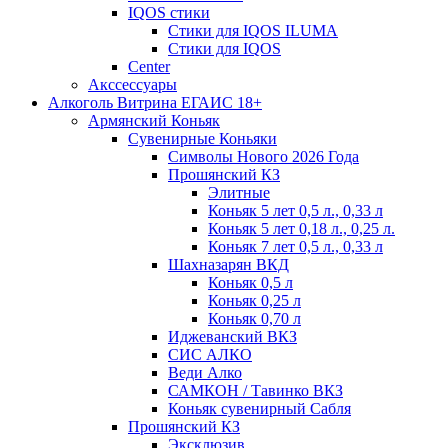
IQOS стики
Стики для IQOS ILUMA
Стики для IQOS
Сenter
Акссессуары
Алкоголь Витрина ЕГАИС 18+
Армянский Коньяк
Сувенирные Коньяки
Символы Нового 2026 Года
Прошянский КЗ
Элитные
Коньяк 5 лет 0,5 л., 0,33 л
Коньяк 5 лет 0,18 л., 0,25 л.
Коньяк 7 лет 0,5 л., 0,33 л
Шахназарян ВКД
Коньяк 0,5 л
Коньяк 0,25 л
Коньяк 0,70 л
Иджеванский ВКЗ
СИС АЛКО
Веди Алко
САМКОН / Тавинко ВКЗ
Коньяк сувенирный Сабля
Прошянский КЗ
Эксклюзив