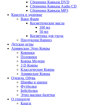
Сборники Кавказа DVD
Сборники Кавказа Audio CD
Сборники Кавказа MP3
Красота и здоровье
Ваки Фарм
Косметические масла
100 мл
50 мл
Косметика для ухода
Продукция Наринэ
Детские игры
Армянские Этно Ковры
Коврики
Половики
Ковры Модерн
3 D Ковры
Классические Ковры
Армянские Ковры
Одежда. Обувь
Шарфы и шапки
Футболки
Бейсболки
Этно масики балетки
О геноциде
Книги