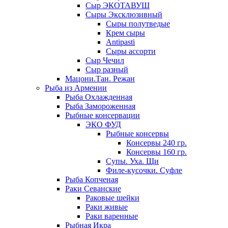
Сыр ЭКОТАВУШ
Сыры Эксклюзивный
Сыры полутведые
Крем сыры
Antipasti
Сыры ассорти
Сыр Чечил
Сыр разный
Мацони.Тан. Режан
Рыба из Армении
Рыба Охлажденная
Рыба Замороженная
Рыбные консервации
ЭКО ФУД
Рыбные консервы
Консервы 240 гр.
Консервы 160 гр.
Супы. Уха. Щи
Филе-кусочки. Суфле
Рыба Копченая
Раки Севанские
Раковые шейки
Раки живые
Раки варенные
Рыбная Икра