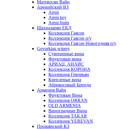
Матевосян Вайн
Аренийский ВЗ
Areni
Areni key
Areni fruits
Шахназарян ЕКД
Коллекция Гаясон
Коллекция Гаясон п/у
Коллекция Гаясон Новогодняя п/у
Gevorkian winery
Сувенирные вина
Фруктовые вина
АРИАЦ. АНАИС
Коллекция КОРОНА
Коллекция Геворкян
Крепленые вина
Абрикосовый Бренди
Армения Вайн
Фруктовые Вина
Коллекция ORRAN
OLD ARMENIA
Виноградные Вина
Коллекция TAKAR
Коллекция YEREVAN
Прошянский КЗ