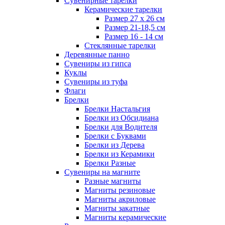
Сувенирные тарелки
Керамические тарелки
Размер 27 х 26 см
Размер 21-18,5 см
Размер 16 - 14 см
Стеклянные тарелки
Деревянные панно
Сувениры из гипса
Куклы
Сувениры из туфа
Флаги
Брелки
Брелки Настальгия
Брелки из Обсидиана
Брелки для Водителя
Брелки с Буквами
Брелки из Дерева
Брелки из Керамики
Брелки Разные
Сувениры на магните
Разные магниты
Магниты резиновые
Магниты акриловые
Магниты закатные
Магниты керамические