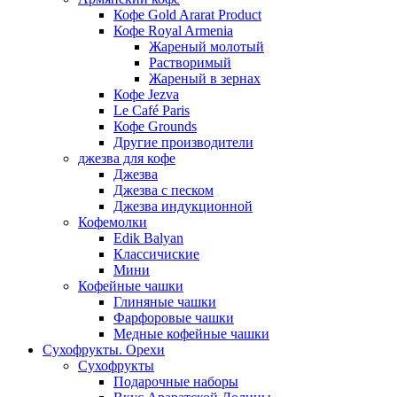
Кофе Gold Ararat Product
Кофе Royal Armenia
Жареный молотый
Растворимый
Жареный в зернах
Кофе Jezva
Le Café Paris
Кофе Grounds
Другие производители
джезва для кофе
Джезва
Джезва с песком
Джезва индукционной
Кофемолки
Edik Balyan
Классичиские
Мини
Кофейные чашки
Глиняные чашки
Фарфоровые чашки
Медные кофейные чашки
Сухофрукты. Орехи
Сухофрукты
Подарочные наборы