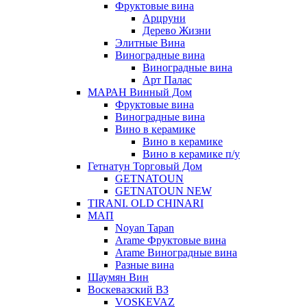
Фруктовые вина
Арцруни
Дерево Жизни
Элитные Вина
Виноградные вина
Виноградные вина
Арт Палас
МАРАН Винный Дом
Фруктовые вина
Виноградные вина
Вино в керамике
Вино в керамике
Вино в керамике п/у
Гетнатун Торговый Дом
GETNATOUN
GETNATOUN NEW
TIRANI. OLD CHINARI
МАП
Noyan Tapan
Arame Фруктовые вина
Arame Виноградные вина
Разные вина
Шаумян Вин
Воскевазский ВЗ
VOSKEVAZ