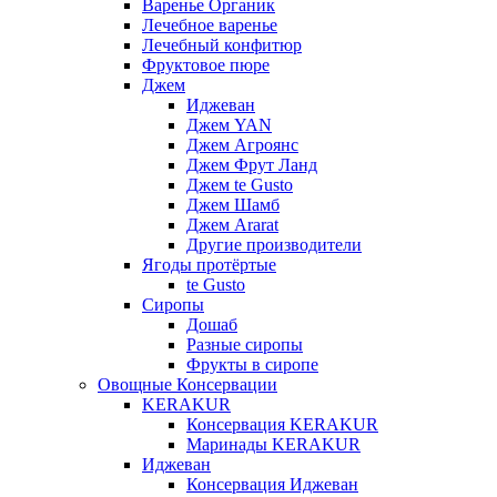
Варенье Органик
Лечебное варенье
Лечебный конфитюр
Фруктовое пюре
Джем
Иджеван
Джем YAN
Джем Агроянс
Джем Фрут Ланд
Джем te Gusto
Джем Шамб
Джем Ararat
Другие производители
Ягоды протёртые
te Gusto
Сиропы
Дошаб
Разные сиропы
Фрукты в сиропе
Овощные Консервации
KERAKUR
Консервация KERAKUR
Маринады KERAKUR
Иджеван
Консервация Иджеван