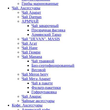
Грибы маринованные
Чай. Аксессуары
Чай Арарат
Чай Darman
АРМЧАЙ
Чай заварочный
Прозрачная фасовка
Армянский Тараз
Чай "IJEVAN". MASIS
Чай Агат
Чай Нане
Чай Гюмри
Чай Манана
Чай травяной
Био-сертифицированный
Весовой
Чай Meron berry
Чай Мега Арарат
Чай в пакете
Фильтр-пакетики
Гофроупаковка
Чай Амарас
Чайные аксессуары
Кофе. Аксессуары
Армянский кофе