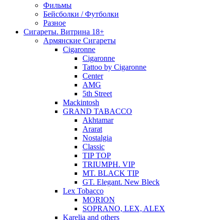
Фильмы
Бейсболки / Футболки
Разное
Сигареты. Витрина 18+
Армянские Сигареты
Cigaronne
Cigaronne
Tattoo by Cigaronne
Center
AMG
5th Street
Mackintosh
GRAND TABACCO
Akhtamar
Ararat
Nostalgia
Classic
TIP TOP
TRIUMPH. VIP
MT. BLACK TIP
GT. Elegant. New Bleck
Lex Tobacco
MORION
SOPRANO, LEX, ALEX
Karelia and others