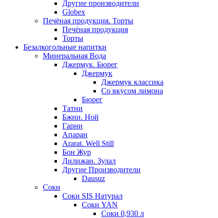
Другие производители
Globex
Печёная продукция. Торты
Печёная продукция
Торты
Безалкогольные напитки
Минеральная Вода
Джермук. Бюрег
Джермук
Джермук классика
Со вкусом лимона
Бюрег
Татни
Бжни. Ной
Гарни
Апаран
Ararat. Well Still
Бон Жур
Дилижан. Зулал
Другие Производители
Dausuz
Соки
Соки SIS Натурал
Соки YAN
Соки 0,930 л