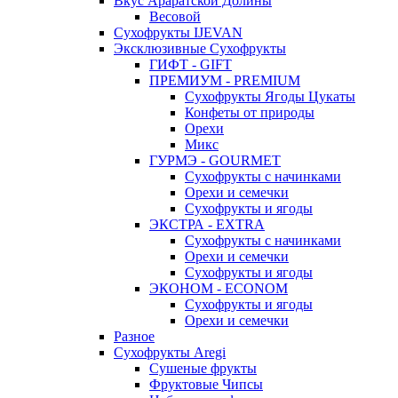
Вкус Араратской Долины
Весовой
Сухофрукты IJEVAN
Эксклюзивные Сухофрукты
ГИФТ - GIFT
ПРЕМИУМ - PREMIUM
Сухофрукты Ягоды Цукаты
Конфеты от природы
Орехи
Микс
ГУРМЭ - GOURMET
Сухофрукты с начинками
Орехи и семечки
Сухофрукты и ягоды
ЭКСТРА - EXTRA
Сухофрукты с начинками
Орехи и семечки
Сухофрукты и ягоды
ЭКОНОМ - ECONOM
Сухофрукты и ягоды
Орехи и семечки
Разное
Сухофрукты Aregi
Сушеные фрукты
Фруктовые Чипсы