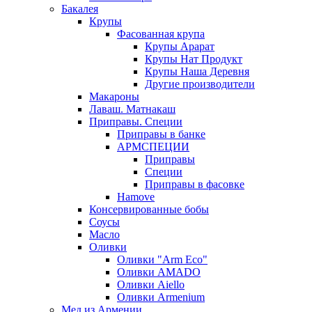
Бакалея
Крупы
Фасованная крупа
Крупы Арарат
Крупы Нат Продукт
Крупы Наша Деревня
Другие производители
Макароны
Лаваш. Матнакаш
Приправы. Специи
Приправы в банке
АРМСПЕЦИИ
Приправы
Специи
Приправы в фасовке
Hamove
Консервированные бобы
Соусы
Масло
Оливки
Оливки "Arm Eco"
Оливки AMADO
Оливки Aiello
Оливки Armenium
Мед из Армении