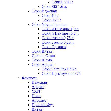
Соки 0,250 л
Соки SIS 1,6 л.
Соки Иджеван
Соки 1.0 л
Соки 0.25 л
Соки Noyan Premium
Соки и Нектары 1,0 л
Соки и Нектары 0,2 л
Соки стекло 0,75 л
Соки стекло 0,25 л
Соки Органик
Соки Витал
Соки te Gusto
Соки Шамб
Соки Арарат
Соки Tetra Pak 0,97л.
Соки Премиум ст. 0,75
Компоты
Иджеван
Арарат
YAN
Ноян
Агроянс
Прошян Фуд
Витал