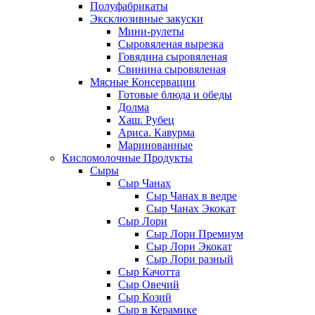
Полуфабрикаты
Эксклюзивные закуски
Мини-рулеты
Сыровяленая вырезка
Говядина сыровяленая
Свинина сыровяленая
Мясные Консервации
Готовые блюда и обеды
Долма
Хаш. Рубец
Ариса. Кавурма
Маринованные
Кисломолочные Продукты
Сыры
Сыр Чанах
Сыр Чанах в ведре
Сыр Чанах Экокат
Сыр Лори
Сыр Лори Премиум
Сыр Лори Экокат
Сыр Лори разный
Сыр Качотта
Сыр Овечий
Сыр Козий
Сыр в Керамике