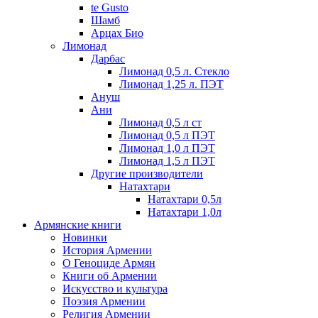
te Gusto
Шамб
Арцах Био
Лимонад
Дарбас
Лимонад 0,5 л. Стекло
Лимонад 1,25 л. ПЭТ
Ануш
Ани
Лимонад 0,5 л ст
Лимонад 0,5 л ПЭТ
Лимонад 1,0 л ПЭТ
Лимонад 1,5 л ПЭТ
Другие производители
Натахтари
Натахтари 0,5л
Натахтари 1,0л
Армянские книги
Новинки
История Армении
О Геноциде Армян
Книги об Армении
Иcкусство и культура
Поэзия Армении
Религия Армении