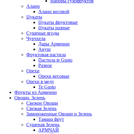
Наборы сухофруктов
Алани
Алани весовой
Цукаты
Цукаты фруктовые
Цукаты разные
Сушеные ягоды
Чурчхела
Дары Армении
Ануш
Фруктовая пастила
Пастила te Gusto
Разное
Орехи
Орехи весовые
Орехи в меду
Te Gusto
Фрукты из Армении
Овощи. Зелень
Свежие Овощи
Свежая Зелень
Замороженные Овощи и Зелень
Тамара фрут
Сушеная Зелень
АРМЧАЙ