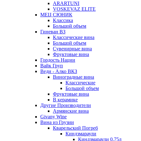
ARARTUNI
VOSKEVAZ ELITE
МЕЦ СЮНИК
Классика
Большой объем
Гиневан ВЗ
Классические вина
Большой объем
Сувенирные вина
Фруктовые вина
Гордость Нации
Вайк Груп
Веди - Алко ВКЗ
Виноградные вина
Классические
Большой объем
Фруктовые вина
В керамике
Другие Производители
Армянские вина
Givany Wine
Вина из Грузии
Кварельский Погреб
Киндзмараули
Киндзмараули 0,75л