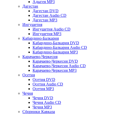
Адыгея MP3
Дагестан
Дагестан DVD
Дагестан Audio CD
Дагестан MP3
Ингушетия
Ингушетия Audio CD
Ингушетия MP3
Кабардино-Балкария
Кабардино-Балкария DVD
Кабардино-Балкария Audio CD
Кабардино-Балкария MP3
Карачаево-Черкесия
Карачаево-Черкесия DVD
Карачаево-Черкесия Audio CD
Карачаево-Черкесия MP3
Осетия
Осетия DVD
Осетия Audio CD
Осетия MP3
Чечня
Чечня DVD
Чечня Audio CD
Чечня MP3
Сборники Кавказа