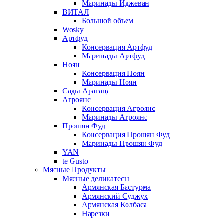
Маринады Иджеван
ВИТАЛ
Большой объем
Wosky
Артфуд
Консервация Артфуд
Маринады Артфуд
Ноян
Консервация Ноян
Маринады Ноян
Сады Арагаца
Агроянс
Консервация Агроянс
Маринады Агроянс
Прошян Фуд
Консервация Прошян Фуд
Маринады Прошян Фуд
YAN
te Gusto
Мясные Продукты
Мясные деликатесы
Армянская Бастурма
Армянский Суджух
Армянская Колбаса
Нарезки