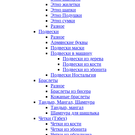
Этно жилетки
Этно шапки
Этно Подушки
Этно сумки
Разное
Подвески
Разное
Армянские буквы
Подвески маски
Подвески в машину
Подвески из дерева
Подвески из кости
Подвески из эбонита
Подвески Ностальгия
Браслеты
Разное
Браслеты из бисера
Кожаные браслеты
Тандыр, Мангал, Шампура
Тандыр, мангал
Шампура для шашлыка
Четки (Тзбех)
Четки из кости
Четки из эбонита
Четки из обсидиана