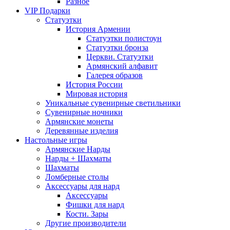
Разное
VIP Подарки
Статуэтки
История Армении
Статуэтки полистоун
Статуэтки бронза
Церкви. Статуэтки
Армянский алфавит
Галерея образов
История России
Мировая история
Уникальные сувенирные светильники
Сувенирные ночники
Армянские монеты
Деревянные изделия
Настольные игры
Армянские Нарды
Нарды + Шахматы
Шахматы
Ломберные столы
Аксессуары для нард
Аксессуары
Фишки для нард
Кости. Зары
Другие производители