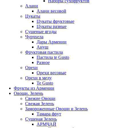
Наборы сухофруктов
Алани
Алани весовой
Цукаты
Цукаты фруктовые
Цукаты разные
Сушеные ягоды
Чурчхела
Дары Армении
Ануш
Фруктовая пастила
Пастила te Gusto
Разное
Орехи
Орехи весовые
Орехи в меду
Te Gusto
Фрукты из Армении
Овощи. Зелень
Свежие Овощи
Свежая Зелень
Замороженные Овощи и Зелень
Тамара фрут
Сушеная Зелень
АРМЧАЙ