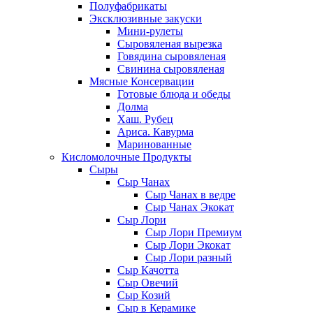
Полуфабрикаты
Эксклюзивные закуски
Мини-рулеты
Сыровяленая вырезка
Говядина сыровяленая
Свинина сыровяленая
Мясные Консервации
Готовые блюда и обеды
Долма
Хаш. Рубец
Ариса. Кавурма
Маринованные
Кисломолочные Продукты
Сыры
Сыр Чанах
Сыр Чанах в ведре
Сыр Чанах Экокат
Сыр Лори
Сыр Лори Премиум
Сыр Лори Экокат
Сыр Лори разный
Сыр Качотта
Сыр Овечий
Сыр Козий
Сыр в Керамике