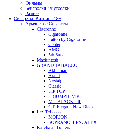
Фильмы
Бейсболки / Футболки
Разное
Сигареты. Витрина 18+
Армянские Сигареты
Cigaronne
Cigaronne
Tattoo by Cigaronne
Center
AMG
5th Street
Mackintosh
GRAND TABACCO
Akhtamar
Ararat
Nostalgia
Classic
TIP TOP
TRIUMPH. VIP
MT. BLACK TIP
GT. Elegant. New Bleck
Lex Tobacco
MORION
SOPRANO, LEX, ALEX
Karelia and others