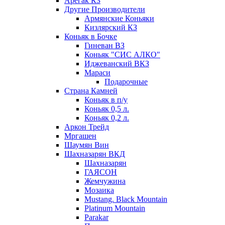
Арегак КЗ
Другие Производители
Армянские Коньяки
Кизлярский КЗ
Коньяк в Бочке
Гиневан ВЗ
Коньяк "СИС АЛКО"
Иджеванский ВКЗ
Мараси
Подарочные
Страна Камней
Коньяк в п/у
Коньяк 0,5 л.
Коньяк 0,2 л.
Аркон Трейд
Мргашен
Шаумян Вин
Шахназарян ВКД
Шахназарян
ГАЯСОН
Жемчужина
Мозаика
Mustang. Black Mountain
Platinum Mountain
Parakar