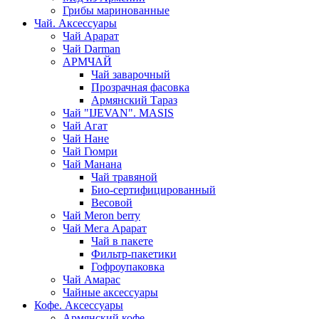
Грибы маринованные
Чай. Аксессуары
Чай Арарат
Чай Darman
АРМЧАЙ
Чай заварочный
Прозрачная фасовка
Армянский Тараз
Чай "IJEVAN". MASIS
Чай Агат
Чай Нане
Чай Гюмри
Чай Манана
Чай травяной
Био-сертифицированный
Весовой
Чай Meron berry
Чай Мега Арарат
Чай в пакете
Фильтр-пакетики
Гофроупаковка
Чай Амарас
Чайные аксессуары
Кофе. Аксессуары
Армянский кофе