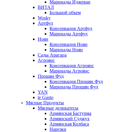
Маринады Иджеван
ВИТАЛ
Большой объем
Wosky
Артфуд
Консервация Артфуд
Маринады Артфуд
Ноян
Консервация Ноян
Маринады Ноян
Сады Арагаца
Агроянс
Консервация Агроянс
Маринады Агроянс
Прошян Фуд
Консервация Прошян Фуд
Маринады Прошян Фуд
YAN
te Gusto
Мясные Продукты
Мясные деликатесы
Армянская Бастурма
Армянский Суджух
Армянская Колбаса
Нарезки