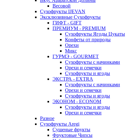
Вкус Араратской Долины
Весовой
Сухофрукты IJEVAN
Эксклюзивные Сухофрукты
ГИФТ - GIFT
ПРЕМИУМ - PREMIUM
Сухофрукты Ягоды Цукаты
Конфеты от природы
Орехи
Микс
ГУРМЭ - GOURMET
Сухофрукты с начинками
Орехи и семечки
Сухофрукты и ягоды
ЭКСТРА - EXTRA
Сухофрукты с начинками
Орехи и семечки
Сухофрукты и ягоды
ЭКОНОМ - ECONOM
Сухофрукты и ягоды
Орехи и семечки
Разное
Сухофрукты Aregi
Сушеные фрукты
Фруктовые Чипсы