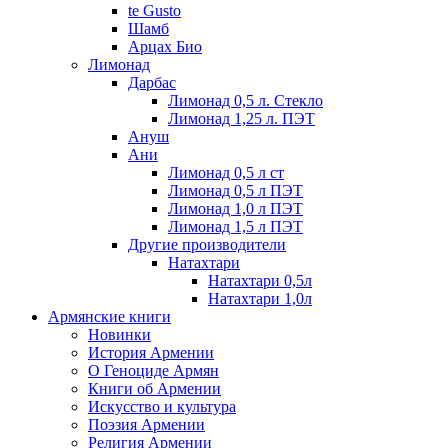
te Gusto
Шамб
Арцах Био
Лимонад
Дарбас
Лимонад 0,5 л. Стекло
Лимонад 1,25 л. ПЭТ
Ануш
Ани
Лимонад 0,5 л ст
Лимонад 0,5 л ПЭТ
Лимонад 1,0 л ПЭТ
Лимонад 1,5 л ПЭТ
Другие производители
Натахтари
Натахтари 0,5л
Натахтари 1,0л
Армянские книги
Новинки
История Армении
О Геноциде Армян
Книги об Армении
Иcкусство и культура
Поэзия Армении
Религия Армении