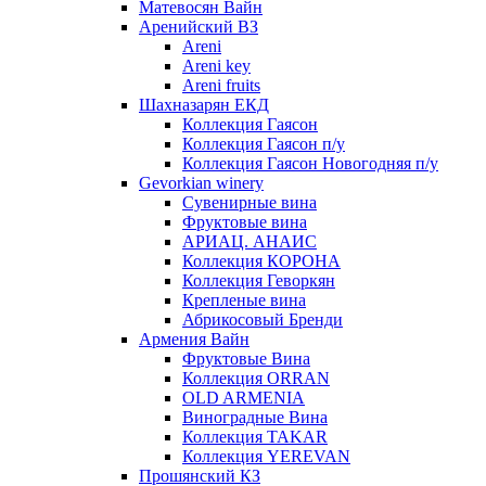
Матевосян Вайн
Аренийский ВЗ
Areni
Areni key
Areni fruits
Шахназарян ЕКД
Коллекция Гаясон
Коллекция Гаясон п/у
Коллекция Гаясон Новогодняя п/у
Gevorkian winery
Сувенирные вина
Фруктовые вина
АРИАЦ. АНАИС
Коллекция КОРОНА
Коллекция Геворкян
Крепленые вина
Абрикосовый Бренди
Армения Вайн
Фруктовые Вина
Коллекция ORRAN
OLD ARMENIA
Виноградные Вина
Коллекция TAKAR
Коллекция YEREVAN
Прошянский КЗ