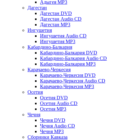
Адыгея MP3
Дагестан
Дагестан DVD
Дагестан Audio CD
Дагестан MP3
Ингушетия
Ингушетия Audio CD
Ингушетия MP3
Кабардино-Балкария
Кабардино-Балкария DVD
Кабардино-Балкария Audio CD
Кабардино-Балкария MP3
Карачаево-Черкесия
Карачаево-Черкесия DVD
Карачаево-Черкесия Audio CD
Карачаево-Черкесия MP3
Осетия
Осетия DVD
Осетия Audio CD
Осетия MP3
Чечня
Чечня DVD
Чечня Audio CD
Чечня MP3
Сборники Кавказа