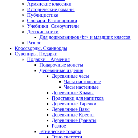
Армянские классики
Исторические романы
Публицистика
Словари. Разговорники
Учебники. Самоучители
Детские книги
Для дошкольников<br> и младших классов
Разное
Кроссворды. Сканворды
Сувениры. Подарки
Подарки – Армения
Подарочные монеты
Деревянные изделия
Деревянные часы
Часы настольные
Часы настенные
Деревянные Храмы
Подставки для напитков
Деревянные Тарелки
Деревянные Вазы
Деревянные Кресты
Деревянные Гранаты
Разное
Этнические товары
Этно скатерти