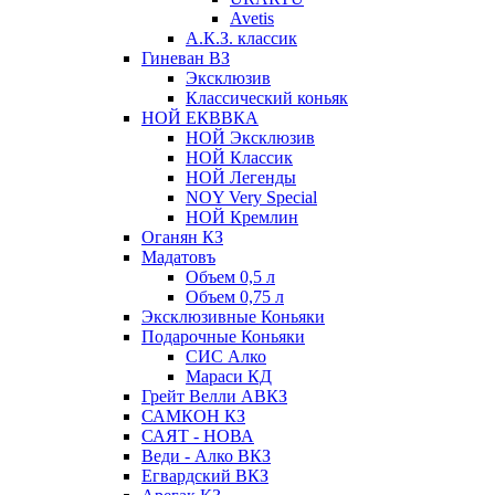
Avetis
А.К.З. классик
Гиневан ВЗ
Эксклюзив
Классический коньяк
НОЙ ЕКВВКА
НОЙ Эксклюзив
НОЙ Классик
НОЙ Легенды
NOY Very Speсial
НОЙ Кремлин
Оганян КЗ
Мадатовъ
Объем 0,5 л
Объем 0,75 л
Эксклюзивные Коньяки
Подарочные Коньяки
СИС Алко
Мараси КД
Грейт Велли АВКЗ
САМКОН КЗ
САЯТ - НОВА
Веди - Алко ВКЗ
Егвардский ВКЗ