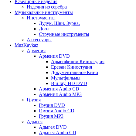
Ювелирные изделия
Изделия из серебра
Музыкальные инструменты
Инструменты
Дудук. Шви. Зурна.
Доол
Струнные инструменты
Аксессуары
MuzKavkaz
Армения
Армения DVD
Арменфильм Киностудия
Ереван Киностудия
Документальное Кино
Мультфильмы
Blu-ray. HD DVD
Армения Audio CD
Армения Audio MP3
Грузия
Грузия DVD
Грузия Audio CD
Грузия MP3
Адыгея
Адыгея DVD
Адыгея Audio CD