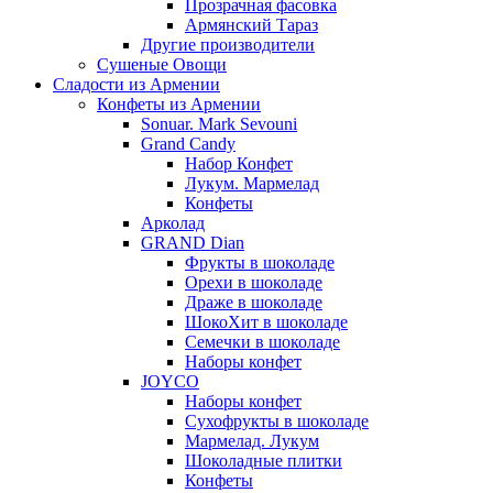
Прозрачная фасовка
Армянский Тараз
Другие производители
Сушеные Овощи
Сладости из Армении
Конфеты из Армении
Sonuar. Mark Sevouni
Grand Candy
Набор Конфет
Лукум. Мармелад
Конфеты
Арколад
GRAND Dian
Фрукты в шоколаде
Орехи в шоколаде
Драже в шоколаде
ШокоХит в шоколаде
Семечки в шоколаде
Наборы конфет
JOYCO
Наборы конфет
Сухофрукты в шоколаде
Мармелад. Лукум
Шоколадные плитки
Конфеты