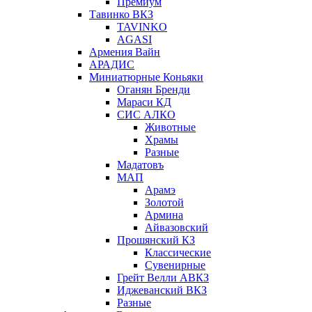
Премиум
Тавинко ВКЗ
TAVINKO
AGASI
Армения Вайн
АРАДИС
Миниатюрные Коньяки
Оганян Бренди
Мараси КД
СИС АЛКО
Животные
Храмы
Разные
Мадатовъ
МАП
Арамэ
Золотой
Армина
Айвазовский
Прошянский КЗ
Классические
Сувенирные
Грейт Велли АВКЗ
Иджеванский ВКЗ
Разные