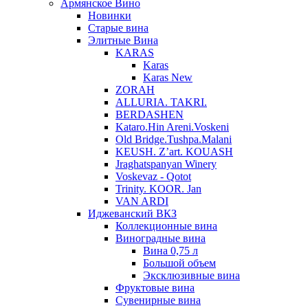
Армянское Вино
Новинки
Старые вина
Элитные Вина
KARAS
Karas
Karas New
ZORAH
ALLURIA. TAKRI.
BERDASHEN
Kataro.Hin Areni.Voskeni
Old Bridge.Tushpa.Malani
KEUSH. Z’art. KOUASH
Jraghatspanyan Winery
Voskevaz - Qotot
Trinity. KOOR. Jan
VAN ARDI
Иджеванский ВКЗ
Коллекционные вина
Виноградные вина
Вина 0,75 л
Большой объем
Эксклюзивные вина
Фруктовые вина
Cувенирные вина