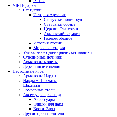
Разное
VIP Подарки
Статуэтки
История Армении
Статуэтки полистоун
Статуэтки бронза
Церкви. Статуэтки
Армянский алфавит
Галерея образов
История России
Мировая история
Уникальные сувенирные светильники
Сувенирные ночники
Армянские монеты
Деревянные изделия
Настольные игры
Армянские Нарды
Нарды + Шахматы
Шахматы
Ломберные столы
Аксессуары для нард
Аксессуары
Фишки для нард
Кости. Зары
Другие производители