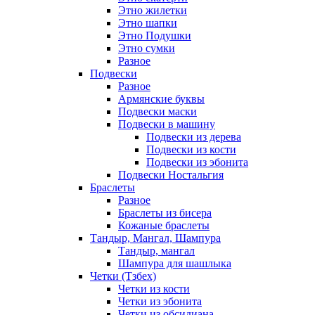
Этно жилетки
Этно шапки
Этно Подушки
Этно сумки
Разное
Подвески
Разное
Армянские буквы
Подвески маски
Подвески в машину
Подвески из дерева
Подвески из кости
Подвески из эбонита
Подвески Ностальгия
Браслеты
Разное
Браслеты из бисера
Кожаные браслеты
Тандыр, Мангал, Шампура
Тандыр, мангал
Шампура для шашлыка
Четки (Тзбех)
Четки из кости
Четки из эбонита
Четки из обсидиана