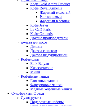
Кофе Gold Ararat Product
Кофе Royal Armenia
Жареный молотый
Растворимый
Жареный в зернах
Кофе Jezva
Le Café Paris
Кофе Grounds
Другие производители
джезва для кофе
Джезва
Джезва с песком
Джезва индукционной
Кофемолки
Edik Balyan
Классичиские
Мини
Кофейные чашки
Глиняные чашки
Фарфоровые чашки
Медные кофейные чашки
Сухофрукты. Орехи
Сухофрукты
Подарочные наборы