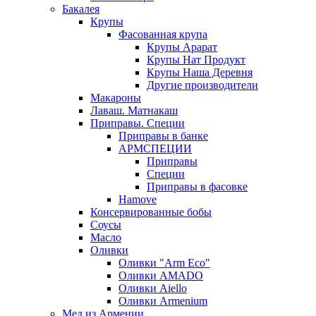
Бакалея
Крупы
Фасованная крупа
Крупы Арарат
Крупы Нат Продукт
Крупы Наша Деревня
Другие производители
Макароны
Лаваш. Матнакаш
Приправы. Специи
Приправы в банке
АРМСПЕЦИИ
Приправы
Специи
Приправы в фасовке
Hamove
Консервированные бобы
Соусы
Масло
Оливки
Оливки "Arm Eco"
Оливки AMADO
Оливки Aiello
Оливки Armenium
Мед из Армении