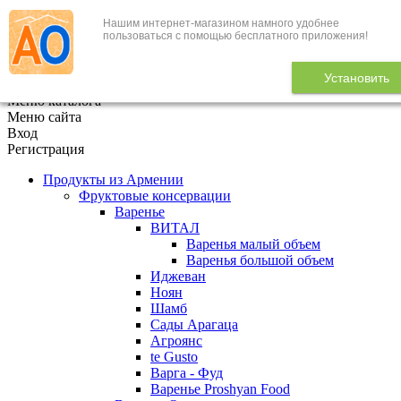
Нашим интернет-магазином намного удобнее
+7 (495) 646-888-1
пользоваться с помощью бесплатного приложения!
В корзине
0
товаров
Установить
x
Меню каталога
Меню сайта
Вход
Регистрация
Продукты из Армении
Фруктовые консервации
Варенье
ВИТАЛ
Варенья малый объем
Варенья большой объем
Иджеван
Ноян
Шамб
Сады Арагаца
Агроянс
te Gusto
Варга - Фуд
Варенье Proshyan Food