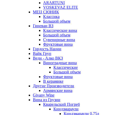
ARARTUNI
VOSKEVAZ ELITE
МЕЦ СЮНИК
Классика
Большой объем
Гиневан ВЗ
Классические вина
Большой объем
Сувенирные вина
Фруктовые вина
Гордость Нации
Вайк Груп
Веди - Алко ВКЗ
Виноградные вина
Классические
Большой объем
Фруктовые вина
В керамике
Другие Производители
Армянские вина
Givany Wine
Вина из Грузии
Кварельский Погреб
Киндзмараули
Киндзмараули 0,75л