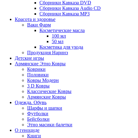
Сборники Кавказа DVD
Сборники Кавказа Audio CD
Сборники Кавказа MP3
Красота и здоровье
Ваки Фарм
Косметические масла
100 мл
50 мл
Косметика для ухода
Продукция Наринэ
Детские игры
Армянские Этно Ковры
Коврики
Половики
Ковры Модерн
3 D Ковры
Классические Ковры
Армянские Ковры
Одежда. Обувь
Шарфы и шапки
Футболки
Бейсболки
Этно масики балетки
О геноциде
Книги