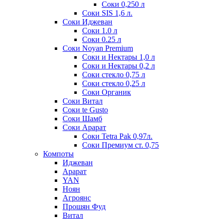
Соки 0,250 л
Соки SIS 1,6 л.
Соки Иджеван
Соки 1.0 л
Соки 0.25 л
Соки Noyan Premium
Соки и Нектары 1,0 л
Соки и Нектары 0,2 л
Соки стекло 0,75 л
Соки стекло 0,25 л
Соки Органик
Соки Витал
Соки te Gusto
Соки Шамб
Соки Арарат
Соки Tetra Pak 0,97л.
Соки Премиум ст. 0,75
Компоты
Иджеван
Арарат
YAN
Ноян
Агроянс
Прошян Фуд
Витал