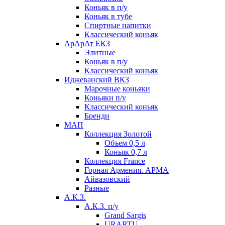
Коньяк в п/у
Коньяк в тубе
Спиртные напитки
Классический коньяк
АрАрАт ЕКЗ
Элитные
Коньяк в п/у
Классический коньяк
Иджеванский ВКЗ
Марочные коньяки
Коньяки п/у
Классический коньяк
Бренди
МАП
Коллекция Золотой
Объем 0,5 л
Коньяк 0,7 л
Коллекция France
Горная Армения. АРМА
Айвазовский
Разные
А.К.З.
А.К.З. п/у
Grand Sargis
URARTU