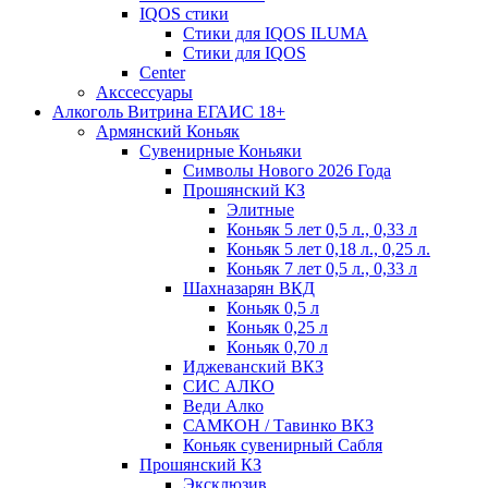
IQOS стики
Стики для IQOS ILUMA
Стики для IQOS
Сenter
Акссессуары
Алкоголь Витрина ЕГАИС 18+
Армянский Коньяк
Сувенирные Коньяки
Символы Нового 2026 Года
Прошянский КЗ
Элитные
Коньяк 5 лет 0,5 л., 0,33 л
Коньяк 5 лет 0,18 л., 0,25 л.
Коньяк 7 лет 0,5 л., 0,33 л
Шахназарян ВКД
Коньяк 0,5 л
Коньяк 0,25 л
Коньяк 0,70 л
Иджеванский ВКЗ
СИС АЛКО
Веди Алко
САМКОН / Тавинко ВКЗ
Коньяк сувенирный Сабля
Прошянский КЗ
Эксклюзив