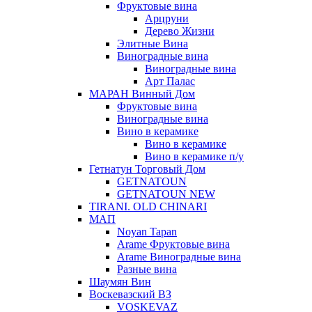
Фруктовые вина
Арцруни
Дерево Жизни
Элитные Вина
Виноградные вина
Виноградные вина
Арт Палас
МАРАН Винный Дом
Фруктовые вина
Виноградные вина
Вино в керамике
Вино в керамике
Вино в керамике п/у
Гетнатун Торговый Дом
GETNATOUN
GETNATOUN NEW
TIRANI. OLD CHINARI
МАП
Noyan Tapan
Arame Фруктовые вина
Arame Виноградные вина
Разные вина
Шаумян Вин
Воскевазский ВЗ
VOSKEVAZ