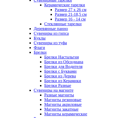
Сувенирные тарелки
Керамические тарелки
Размер 27 х 26 см
Размер 21-18,5 см
Размер 16 - 14 см
Стеклянные тарелки
Деревянные панно
Сувениры из гипса
Куклы
Сувениры из туфа
Флаги
Брелки
Брелки Настальгия
Брелки из Обсидиана
Брелки для Водителя
Брелки с Буквами
Брелки из Дерева
Брелки из Керамики
Брелки Разные
Сувениры на магните
Разные магниты
Магниты резиновые
Магниты акриловые
Магниты закатные
Магниты керамические