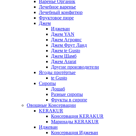
Варенье Органик
Лечебное варенье
Лечебный конфитюр
Фруктовое пюре
Джем
Иджеван
Джем YAN
Джем Агроянс
Джем Фрут Ланд
Джем te Gusto
Джем Шамб
Джем Ararat
Другие производители
Ягоды протёртые
te Gusto
Сиропы
Дошаб
Разные сиропы
Фрукты в сиропе
Овощные Консервации
KERAKUR
Консервация KERAKUR
Маринады KERAKUR
Иджеван
Консервация Иджеван