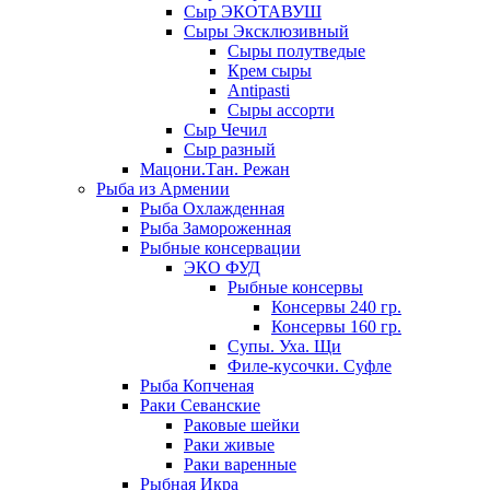
Сыр ЭКОТАВУШ
Сыры Эксклюзивный
Сыры полутведые
Крем сыры
Antipasti
Сыры ассорти
Сыр Чечил
Сыр разный
Мацони.Тан. Режан
Рыба из Армении
Рыба Охлажденная
Рыба Замороженная
Рыбные консервации
ЭКО ФУД
Рыбные консервы
Консервы 240 гр.
Консервы 160 гр.
Супы. Уха. Щи
Филе-кусочки. Суфле
Рыба Копченая
Раки Севанские
Раковые шейки
Раки живые
Раки варенные
Рыбная Икра