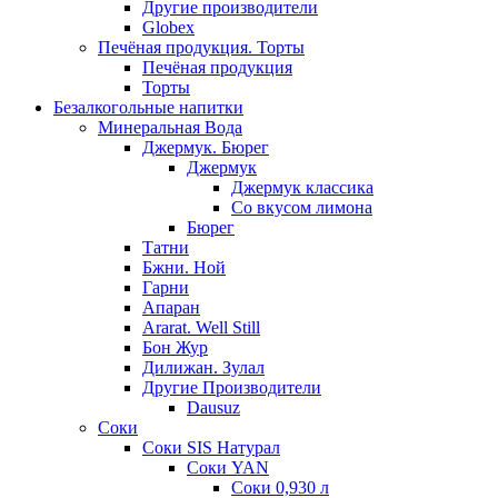
Другие производители
Globex
Печёная продукция. Торты
Печёная продукция
Торты
Безалкогольные напитки
Минеральная Вода
Джермук. Бюрег
Джермук
Джермук классика
Со вкусом лимона
Бюрег
Татни
Бжни. Ной
Гарни
Апаран
Ararat. Well Still
Бон Жур
Дилижан. Зулал
Другие Производители
Dausuz
Соки
Соки SIS Натурал
Соки YAN
Соки 0,930 л