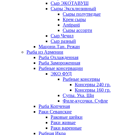
Сыр ЭКОТАВУШ
Сыры Эксклюзивный
Сыры полутведые
Крем сыры
Antipasti
Сыры ассорти
Сыр Чечил
Сыр разный
Мацони.Тан. Режан
Рыба из Армении
Рыба Охлажденная
Рыба Замороженная
Рыбные консервации
ЭКО ФУД
Рыбные консервы
Консервы 240 гр.
Консервы 160 гр.
Супы. Уха. Щи
Филе-кусочки. Суфле
Рыба Копченая
Раки Севанские
Раковые шейки
Раки живые
Раки варенные
Рыбная Икра