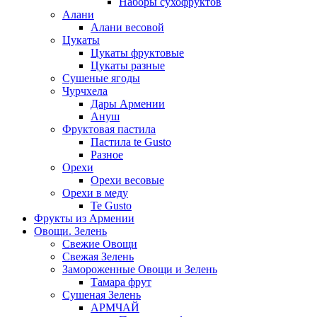
Наборы сухофруктов
Алани
Алани весовой
Цукаты
Цукаты фруктовые
Цукаты разные
Сушеные ягоды
Чурчхела
Дары Армении
Ануш
Фруктовая пастила
Пастила te Gusto
Разное
Орехи
Орехи весовые
Орехи в меду
Te Gusto
Фрукты из Армении
Овощи. Зелень
Свежие Овощи
Свежая Зелень
Замороженные Овощи и Зелень
Тамара фрут
Сушеная Зелень
АРМЧАЙ