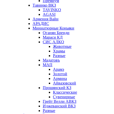
Премиум
Тавинко ВКЗ
TAVINKO
AGASI
Армения Вайн
АРАДИС
Миниатюрные Коньяки
Оганян Бренди
Мараси КД
СИС АЛКО
Животные
Храмы
Разные
Мадатовъ
МАП
Арамэ
Золотой
Армина
Айвазовский
Прошянский КЗ
Классические
Сувенирные
Грейт Велли АВКЗ
Иджеванский ВКЗ
Разные