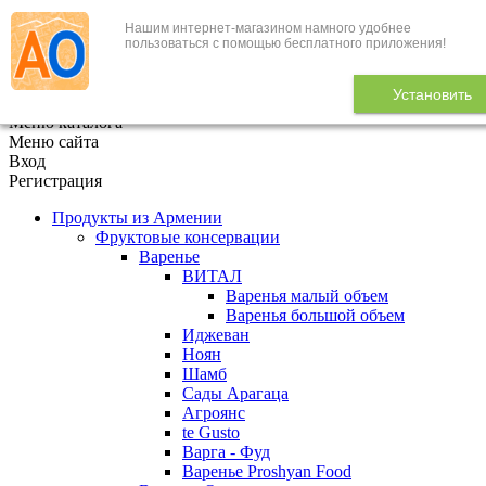
Нашим интернет-магазином намного удобнее
+7 (495) 646-888-1
пользоваться с помощью бесплатного приложения!
В корзине
0
товаров
Установить
x
Меню каталога
Меню сайта
Вход
Регистрация
Продукты из Армении
Фруктовые консервации
Варенье
ВИТАЛ
Варенья малый объем
Варенья большой объем
Иджеван
Ноян
Шамб
Сады Арагаца
Агроянс
te Gusto
Варга - Фуд
Варенье Proshyan Food