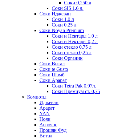
Соки 0,250 л
Соки SIS 1,6 л.
Соки Иджеван
Соки 1.0 л
Соки 0.25 л
Соки Noyan Premium
Соки и Нектары 1,0 л
Соки и Нектары 0,2 л
Соки стекло 0,75 л
Соки стекло 0,25 л
Соки Органик
Соки Витал
Соки te Gusto
Соки Шамб
Соки Арарат
Соки Tetra Pak 0,97л.
Соки Премиум ст. 0,75
Компоты
Иджеван
Арарат
YAN
Ноян
Агроянс
Прошян Фуд
Витал