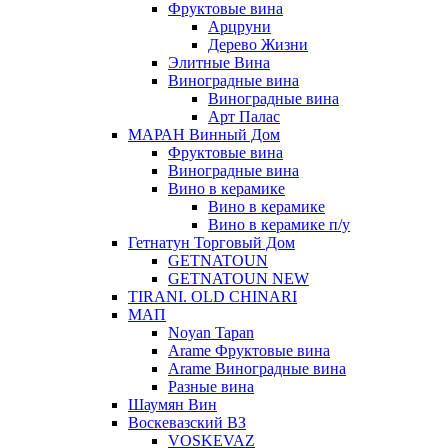
Фруктовые вина
Арцруни
Дерево Жизни
Элитные Вина
Виноградные вина
Виноградные вина
Арт Палас
МАРАН Винный Дом
Фруктовые вина
Виноградные вина
Вино в керамике
Вино в керамике
Вино в керамике п/у
Гетнатун Торговый Дом
GETNATOUN
GETNATOUN NEW
TIRANI. OLD CHINARI
МАП
Noyan Tapan
Arame Фруктовые вина
Arame Виноградные вина
Разные вина
Шаумян Вин
Воскевазский ВЗ
VOSKEVAZ