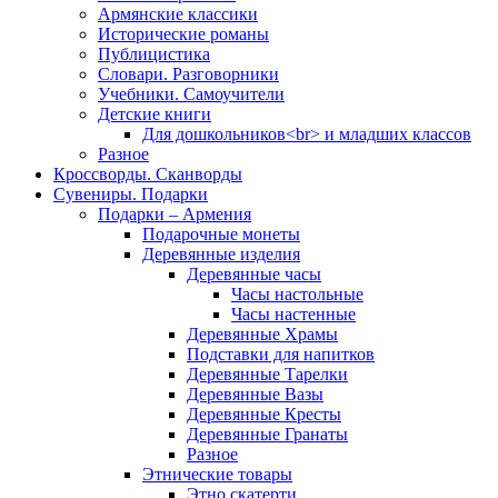
Армянские классики
Исторические романы
Публицистика
Словари. Разговорники
Учебники. Самоучители
Детские книги
Для дошкольников<br> и младших классов
Разное
Кроссворды. Сканворды
Сувениры. Подарки
Подарки – Армения
Подарочные монеты
Деревянные изделия
Деревянные часы
Часы настольные
Часы настенные
Деревянные Храмы
Подставки для напитков
Деревянные Тарелки
Деревянные Вазы
Деревянные Кресты
Деревянные Гранаты
Разное
Этнические товары
Этно скатерти