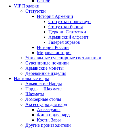
Разное
VIP Подарки
Статуэтки
История Армении
Статуэтки полистоун
Статуэтки бронза
Церкви. Статуэтки
Армянский алфавит
Галерея образов
История России
Мировая история
Уникальные сувенирные светильники
Сувенирные ночники
Армянские монеты
Деревянные изделия
Настольные игры
Армянские Нарды
Нарды + Шахматы
Шахматы
Ломберные столы
Аксессуары для нард
Аксессуары
Фишки для нард
Кости. Зары
Другие производители