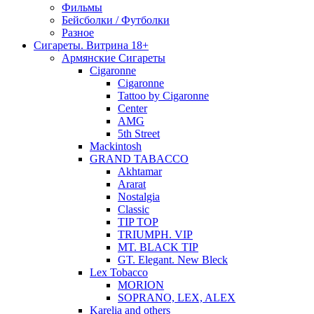
Фильмы
Бейсболки / Футболки
Разное
Сигареты. Витрина 18+
Армянские Сигареты
Cigaronne
Cigaronne
Tattoo by Cigaronne
Center
AMG
5th Street
Mackintosh
GRAND TABACCO
Akhtamar
Ararat
Nostalgia
Classic
TIP TOP
TRIUMPH. VIP
MT. BLACK TIP
GT. Elegant. New Bleck
Lex Tobacco
MORION
SOPRANO, LEX, ALEX
Karelia and others