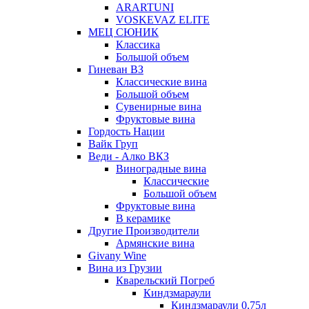
ARARTUNI
VOSKEVAZ ELITE
МЕЦ СЮНИК
Классика
Большой объем
Гиневан ВЗ
Классические вина
Большой объем
Сувенирные вина
Фруктовые вина
Гордость Нации
Вайк Груп
Веди - Алко ВКЗ
Виноградные вина
Классические
Большой объем
Фруктовые вина
В керамике
Другие Производители
Армянские вина
Givany Wine
Вина из Грузии
Кварельский Погреб
Киндзмараули
Киндзмараули 0,75л