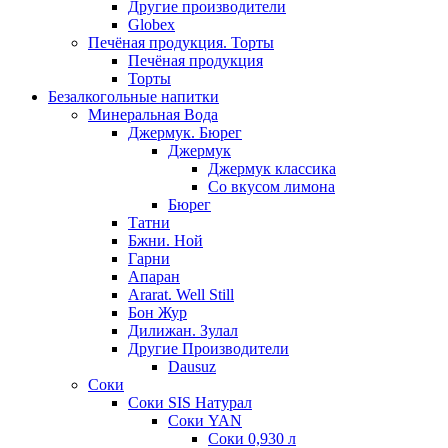
Другие производители
Globex
Печёная продукция. Торты
Печёная продукция
Торты
Безалкогольные напитки
Минеральная Вода
Джермук. Бюрег
Джермук
Джермук классика
Со вкусом лимона
Бюрег
Татни
Бжни. Ной
Гарни
Апаран
Ararat. Well Still
Бон Жур
Дилижан. Зулал
Другие Производители
Dausuz
Соки
Соки SIS Натурал
Соки YAN
Соки 0,930 л