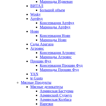
Маринады Иджеван
ВИТАЛ
Большой объем
Wosky
Артфуд
Консервация Артфуд
Маринады Артфуд
Ноян
Консервация Ноян
Маринады Ноян
Сады Арагаца
Агроянс
Консервация Агроянс
Маринады Агроянс
Прошян Фуд
Консервация Прошян Фуд
Маринады Прошян Фуд
YAN
te Gusto
Мясные Продукты
Мясные деликатесы
Армянская Бастурма
Армянский Суджух
Армянская Колбаса
Нарезки