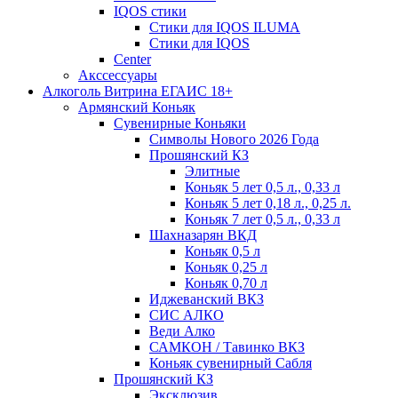
IQOS стики
Стики для IQOS ILUMA
Стики для IQOS
Сenter
Акссессуары
Алкоголь Витрина ЕГАИС 18+
Армянский Коньяк
Сувенирные Коньяки
Символы Нового 2026 Года
Прошянский КЗ
Элитные
Коньяк 5 лет 0,5 л., 0,33 л
Коньяк 5 лет 0,18 л., 0,25 л.
Коньяк 7 лет 0,5 л., 0,33 л
Шахназарян ВКД
Коньяк 0,5 л
Коньяк 0,25 л
Коньяк 0,70 л
Иджеванский ВКЗ
СИС АЛКО
Веди Алко
САМКОН / Тавинко ВКЗ
Коньяк сувенирный Сабля
Прошянский КЗ
Эксклюзив