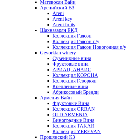
Матевосян Вайн
Аренийский ВЗ
Areni
Areni key
Areni fruits
Шахназарян ЕКД
Коллекция Гаясон
Коллекция Гаясон п/у
Коллекция Гаясон Новогодняя п/у
Gevorkian winery
Сувенирные вина
Фруктовые вина
АРИАЦ. АНАИС
Коллекция КОРОНА
Коллекция Геворкян
Крепленые вина
Абрикосовый Бренди
Армения Вайн
Фруктовые Вина
Коллекция ORRAN
OLD ARMENIA
Виноградные Вина
Коллекция TAKAR
Коллекция YEREVAN
Прошянский КЗ