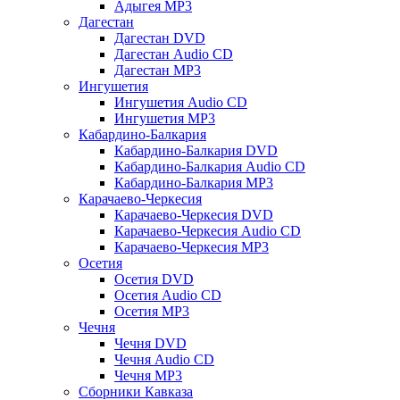
Адыгея MP3
Дагестан
Дагестан DVD
Дагестан Audio CD
Дагестан MP3
Ингушетия
Ингушетия Audio CD
Ингушетия MP3
Кабардино-Балкария
Кабардино-Балкария DVD
Кабардино-Балкария Audio CD
Кабардино-Балкария MP3
Карачаево-Черкесия
Карачаево-Черкесия DVD
Карачаево-Черкесия Audio CD
Карачаево-Черкесия MP3
Осетия
Осетия DVD
Осетия Audio CD
Осетия MP3
Чечня
Чечня DVD
Чечня Audio CD
Чечня MP3
Сборники Кавказа