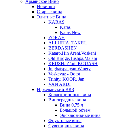
Армянское Вино
Новинки
Старые вина
Элитные Вина
KARAS
Karas
Karas New
ZORAH
ALLURIA. TAKRI.
BERDASHEN
Kataro.Hin Areni.Voskeni
Old Bridge.Tushpa.Malani
KEUSH. Z’art. KOUASH
Jraghatspanyan Winery
Voskevaz - Qotot
Trinity. KOOR. Jan
VAN ARDI
Иджеванский ВКЗ
Коллекционные вина
Виноградные вина
Вина 0,75 л
Большой объем
Эксклюзивные вина
Фруктовые вина
Cувенирные вина