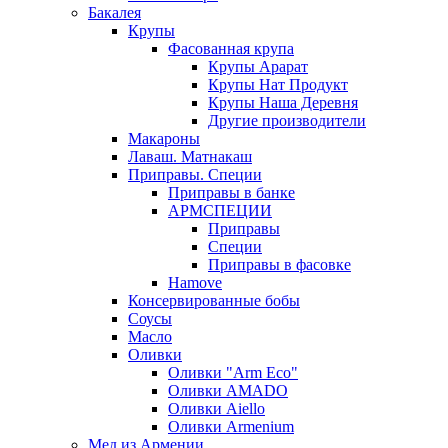
Бакалея
Крупы
Фасованная крупа
Крупы Арарат
Крупы Нат Продукт
Крупы Наша Деревня
Другие производители
Макароны
Лаваш. Матнакаш
Приправы. Специи
Приправы в банке
АРМСПЕЦИИ
Приправы
Специи
Приправы в фасовке
Hamove
Консервированные бобы
Соусы
Масло
Оливки
Оливки "Arm Eco"
Оливки AMADO
Оливки Aiello
Оливки Armenium
Мед из Армении