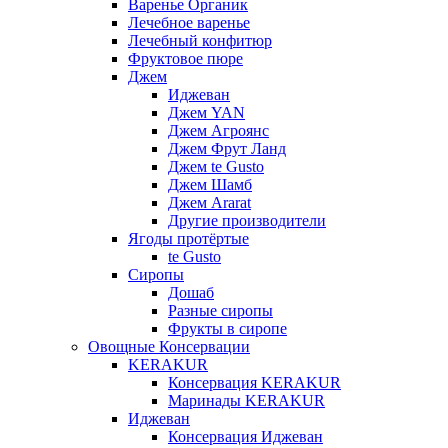
Варенье Органик
Лечебное варенье
Лечебный конфитюр
Фруктовое пюре
Джем
Иджеван
Джем YAN
Джем Агроянс
Джем Фрут Ланд
Джем te Gusto
Джем Шамб
Джем Ararat
Другие производители
Ягоды протёртые
te Gusto
Сиропы
Дошаб
Разные сиропы
Фрукты в сиропе
Овощные Консервации
KERAKUR
Консервация KERAKUR
Маринады KERAKUR
Иджеван
Консервация Иджеван