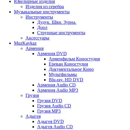
Ювелирные изделия
Изделия из серебра
Музыкальные инструменты
Инструменты
Дудук. Шви. Зурна.
Доол
Струнные инструменты
Аксессуары
MuzKavkaz
Армения
Армения DVD
Арменфильм Киностудия
Ереван Киностудия
Документальное Кино
Мультфильмы
Blu-ray. HD DVD
Армения Audio CD
Армения Audio MP3
Грузия
Грузия DVD
Грузия Audio CD
Грузия MP3
Адыгея
Адыгея DVD
Адыгея Audio CD