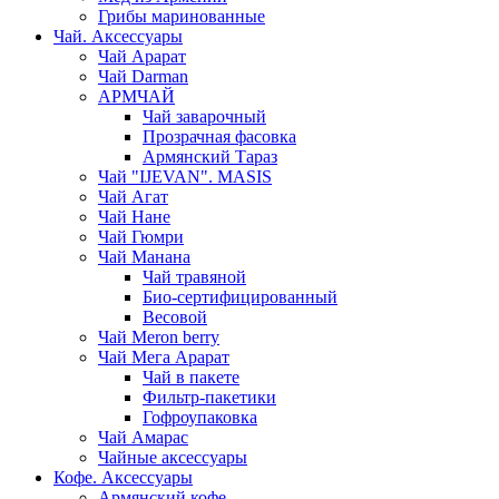
Грибы маринованные
Чай. Аксессуары
Чай Арарат
Чай Darman
АРМЧАЙ
Чай заварочный
Прозрачная фасовка
Армянский Тараз
Чай "IJEVAN". MASIS
Чай Агат
Чай Нане
Чай Гюмри
Чай Манана
Чай травяной
Био-сертифицированный
Весовой
Чай Meron berry
Чай Мега Арарат
Чай в пакете
Фильтр-пакетики
Гофроупаковка
Чай Амарас
Чайные аксессуары
Кофе. Аксессуары
Армянский кофе