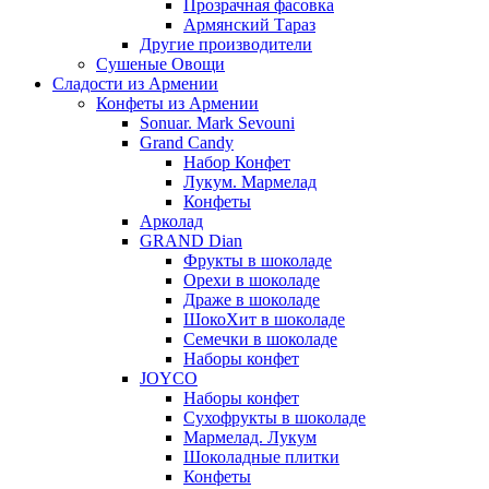
Прозрачная фасовка
Армянский Тараз
Другие производители
Сушеные Овощи
Сладости из Армении
Конфеты из Армении
Sonuar. Mark Sevouni
Grand Candy
Набор Конфет
Лукум. Мармелад
Конфеты
Арколад
GRAND Dian
Фрукты в шоколаде
Орехи в шоколаде
Драже в шоколаде
ШокоХит в шоколаде
Семечки в шоколаде
Наборы конфет
JOYCO
Наборы конфет
Сухофрукты в шоколаде
Мармелад. Лукум
Шоколадные плитки
Конфеты