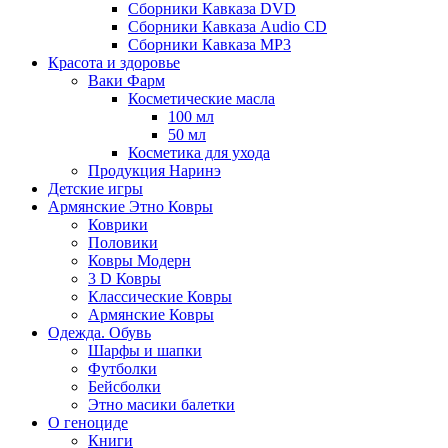
Сборники Кавказа DVD
Сборники Кавказа Audio CD
Сборники Кавказа MP3
Красота и здоровье
Ваки Фарм
Косметические масла
100 мл
50 мл
Косметика для ухода
Продукция Наринэ
Детские игры
Армянские Этно Ковры
Коврики
Половики
Ковры Модерн
3 D Ковры
Классические Ковры
Армянские Ковры
Одежда. Обувь
Шарфы и шапки
Футболки
Бейсболки
Этно масики балетки
О геноциде
Книги