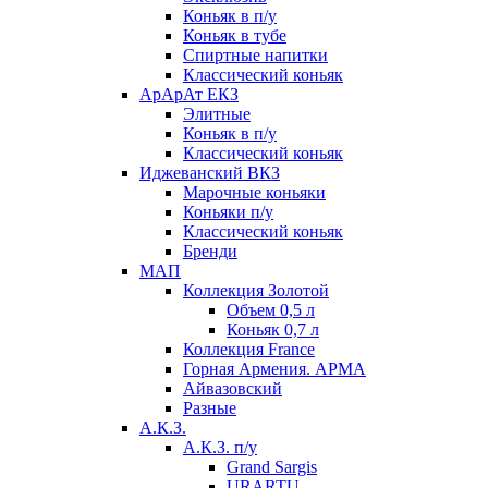
Коньяк в п/у
Коньяк в тубе
Спиртные напитки
Классический коньяк
АрАрАт ЕКЗ
Элитные
Коньяк в п/у
Классический коньяк
Иджеванский ВКЗ
Марочные коньяки
Коньяки п/у
Классический коньяк
Бренди
МАП
Коллекция Золотой
Объем 0,5 л
Коньяк 0,7 л
Коллекция France
Горная Армения. АРМА
Айвазовский
Разные
А.К.З.
А.К.З. п/у
Grand Sargis
URARTU