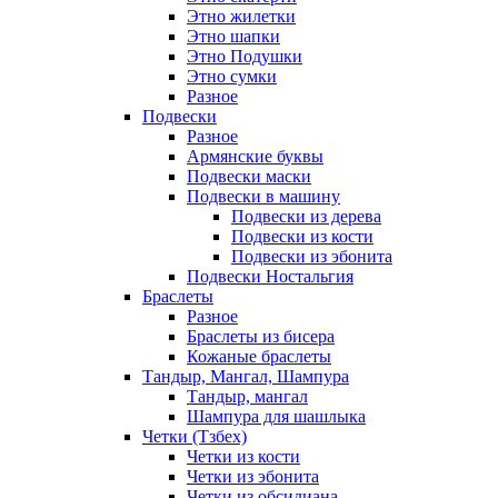
Этно жилетки
Этно шапки
Этно Подушки
Этно сумки
Разное
Подвески
Разное
Армянские буквы
Подвески маски
Подвески в машину
Подвески из дерева
Подвески из кости
Подвески из эбонита
Подвески Ностальгия
Браслеты
Разное
Браслеты из бисера
Кожаные браслеты
Тандыр, Мангал, Шампура
Тандыр, мангал
Шампура для шашлыка
Четки (Тзбех)
Четки из кости
Четки из эбонита
Четки из обсидиана