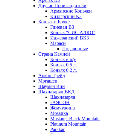
Арегак КЗ
Другие Производители
Армянские Коньяки
Кизлярский КЗ
Коньяк в Бочке
Гиневан ВЗ
Коньяк "СИС АЛКО"
Иджеванский ВКЗ
Мараси
Подарочные
Страна Камней
Коньяк в п/у
Коньяк 0,5 л.
Коньяк 0,2 л.
Аркон Трейд
Мргашен
Шаумян Вин
Шахназарян ВКД
Шахназарян
ГАЯСОН
Жемчужина
Мозаика
Mustang. Black Mountain
Platinum Mountain
Parakar