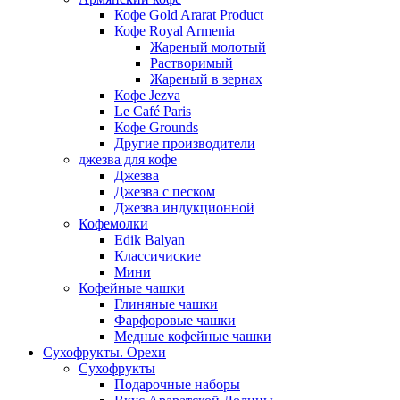
Кофе Gold Ararat Product
Кофе Royal Armenia
Жареный молотый
Растворимый
Жареный в зернах
Кофе Jezva
Le Café Paris
Кофе Grounds
Другие производители
джезва для кофе
Джезва
Джезва с песком
Джезва индукционной
Кофемолки
Edik Balyan
Классичиские
Мини
Кофейные чашки
Глиняные чашки
Фарфоровые чашки
Медные кофейные чашки
Сухофрукты. Орехи
Сухофрукты
Подарочные наборы