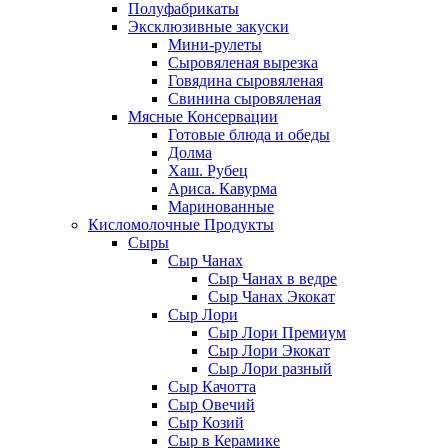
Полуфабрикаты
Эксклюзивные закуски
Мини-рулеты
Сыровяленая вырезка
Говядина сыровяленая
Свинина сыровяленая
Мясные Консервации
Готовые блюда и обеды
Долма
Хаш. Рубец
Ариса. Кавурма
Маринованные
Кисломолочные Продукты
Сыры
Сыр Чанах
Сыр Чанах в ведре
Сыр Чанах Экокат
Сыр Лори
Сыр Лори Премиум
Сыр Лори Экокат
Сыр Лори разный
Сыр Качотта
Сыр Овечий
Сыр Козий
Сыр в Керамике