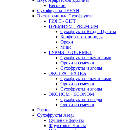
Вкус Араратской Долины
Весовой
Сухофрукты IJEVAN
Эксклюзивные Сухофрукты
ГИФТ - GIFT
ПРЕМИУМ - PREMIUM
Сухофрукты Ягоды Цукаты
Конфеты от природы
Орехи
Микс
ГУРМЭ - GOURMET
Сухофрукты с начинками
Орехи и семечки
Сухофрукты и ягоды
ЭКСТРА - EXTRA
Сухофрукты с начинками
Орехи и семечки
Сухофрукты и ягоды
ЭКОНОМ - ECONOM
Сухофрукты и ягоды
Орехи и семечки
Разное
Сухофрукты Aregi
Сушеные фрукты
Фруктовые Чипсы