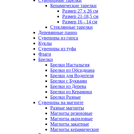
Сувенирные тарелки
Керамические тарелки
Размер 27 х 26 см
Размер 21-18,5 см
Размер 16 - 14 см
Стеклянные тарелки
Деревянные панно
Сувениры из гипса
Куклы
Сувениры из туфа
Флаги
Брелки
Брелки Настальгия
Брелки из Обсидиана
Брелки для Водителя
Брелки с Буквами
Брелки из Дерева
Брелки из Керамики
Брелки Разные
Сувениры на магните
Разные магниты
Магниты резиновые
Магниты акриловые
Магниты закатные
Магниты керамические