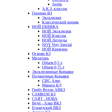
Avetis
А.К.З. классик
Гиневан ВЗ
Эксклюзив
Классический коньяк
НОЙ ЕКВВКА
НОЙ Эксклюзив
НОЙ Классик
НОЙ Легенды
NOY Very Speсial
НОЙ Кремлин
Оганян КЗ
Мадатовъ
Объем 0,5 л
Объем 0,75 л
Эксклюзивные Коньяки
Подарочные Коньяки
СИС Алко
Мараси КД
Грейт Велли АВКЗ
САМКОН КЗ
САЯТ - НОВА
Веди - Алко ВКЗ
Егвардский ВКЗ