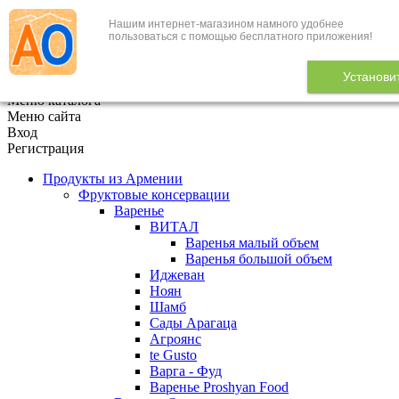
Нашим интернет-магазином намного удобнее
+7 (495) 646-888-1
пользоваться с помощью бесплатного приложения!
В корзине
0
товаров
Установи
x
Меню каталога
Меню сайта
Вход
Регистрация
Продукты из Армении
Фруктовые консервации
Варенье
ВИТАЛ
Варенья малый объем
Варенья большой объем
Иджеван
Ноян
Шамб
Сады Арагаца
Агроянс
te Gusto
Варга - Фуд
Варенье Proshyan Food