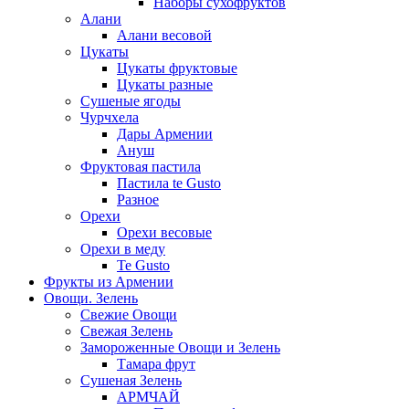
Наборы сухофруктов
Алани
Алани весовой
Цукаты
Цукаты фруктовые
Цукаты разные
Сушеные ягоды
Чурчхела
Дары Армении
Ануш
Фруктовая пастила
Пастила te Gusto
Разное
Орехи
Орехи весовые
Орехи в меду
Te Gusto
Фрукты из Армении
Овощи. Зелень
Свежие Овощи
Свежая Зелень
Замороженные Овощи и Зелень
Тамара фрут
Сушеная Зелень
АРМЧАЙ