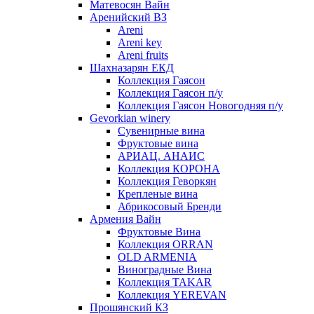
Матевосян Вайн
Аренийский ВЗ
Areni
Areni key
Areni fruits
Шахназарян ЕКД
Коллекция Гаясон
Коллекция Гаясон п/у
Коллекция Гаясон Новогодняя п/у
Gevorkian winery
Сувенирные вина
Фруктовые вина
АРИАЦ. АНАИС
Коллекция КОРОНА
Коллекция Геворкян
Крепленые вина
Абрикосовый Бренди
Армения Вайн
Фруктовые Вина
Коллекция ORRAN
OLD ARMENIA
Виноградные Вина
Коллекция TAKAR
Коллекция YEREVAN
Прошянский КЗ