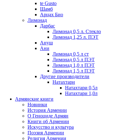
te Gusto
Шамб
Арцах Био
Лимонад
Дарбас
Лимонад 0,5 л. Стекло
Лимонад 1,25 л. ПЭТ
Ануш
Ани
Лимонад 0,5 л ст
Лимонад 0,5 л ПЭТ
Лимонад 1,0 л ПЭТ
Лимонад 1,5 л ПЭТ
Другие производители
Натахтари
Натахтари 0,5л
Натахтари 1,0л
Армянские книги
Новинки
История Армении
О Геноциде Армян
Книги об Армении
Иcкусство и культура
Поэзия Армении
Религия Армении