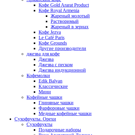
Кофе Gold Ararat Product
Кофе Royal Armenia
Жареный молотый
Растворимый
Жареный в зернах
Кофе Jezva
Le Café Paris
Кофе Grounds
Другие производители
джезва для кофе
Джезва
Джезва с песком
Джезва индукционной
Кофемолки
Edik Balyan
Классичиские
Мини
Кофейные чашки
Глиняные чашки
Фарфоровые чашки
Медные кофейные чашки
Сухофрукты. Орехи
Сухофрукты
Подарочные наборы