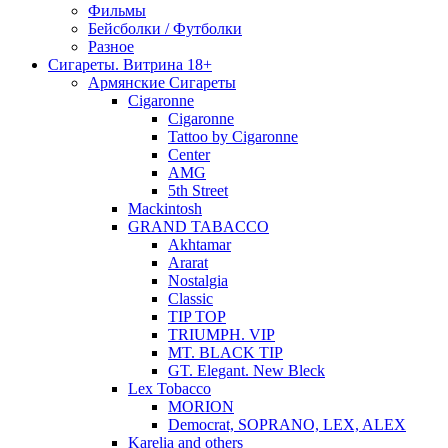
Фильмы
Бейсболки / Футболки
Разное
Сигареты. Витрина 18+
Армянские Сигареты
Cigaronne
Cigaronne
Tattoo by Cigaronne
Center
AMG
5th Street
Mackintosh
GRAND TABACCO
Akhtamar
Ararat
Nostalgia
Classic
TIP TOP
TRIUMPH. VIP
MT. BLACK TIP
GT. Elegant. New Bleck
Lex Tobacco
MORION
Democrat, SOPRANO, LEX, ALEX
Karelia and others