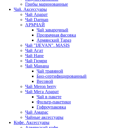
Грибы маринованные
Чай. Аксессуары
Чай Арарат
Чай Darman
АРМЧАЙ
Чай заварочный
Прозрачная фасовка
Армянский Тараз
Чай "IJEVAN". MASIS
Чай Агат
Чай Нане
Чай Гюмри
Чай Манана
Чай травяной
Био-сертифицированный
Весовой
Чай Meron berry
Чай Мега Арарат
Чай в пакете
Фильтр-пакетики
Гофроупаковка
Чай Амарас
Чайные аксессуары
Кофе. Аксессуары
Армянский кофе