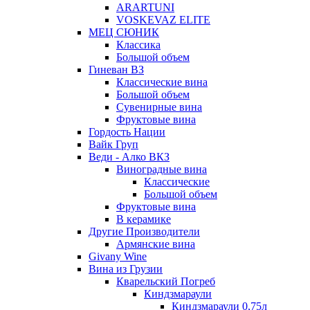
ARARTUNI
VOSKEVAZ ELITE
МЕЦ СЮНИК
Классика
Большой объем
Гиневан ВЗ
Классические вина
Большой объем
Сувенирные вина
Фруктовые вина
Гордость Нации
Вайк Груп
Веди - Алко ВКЗ
Виноградные вина
Классические
Большой объем
Фруктовые вина
В керамике
Другие Производители
Армянские вина
Givany Wine
Вина из Грузии
Кварельский Погреб
Киндзмараули
Киндзмараули 0,75л