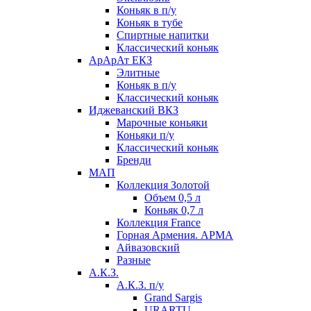
Коньяк в п/у
Коньяк в тубе
Спиртные напитки
Классический коньяк
АрАрАт ЕКЗ
Элитные
Коньяк в п/у
Классический коньяк
Иджеванский ВКЗ
Марочные коньяки
Коньяки п/у
Классический коньяк
Бренди
МАП
Коллекция Золотой
Объем 0,5 л
Коньяк 0,7 л
Коллекция France
Горная Армения. АРМА
Айвазовский
Разные
А.К.З.
А.К.З. п/у
Grand Sargis
URARTU