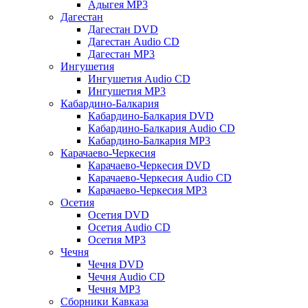
Адыгея MP3
Дагестан
Дагестан DVD
Дагестан Audio CD
Дагестан MP3
Ингушетия
Ингушетия Audio CD
Ингушетия MP3
Кабардино-Балкария
Кабардино-Балкария DVD
Кабардино-Балкария Audio CD
Кабардино-Балкария MP3
Карачаево-Черкесия
Карачаево-Черкесия DVD
Карачаево-Черкесия Audio CD
Карачаево-Черкесия MP3
Осетия
Осетия DVD
Осетия Audio CD
Осетия MP3
Чечня
Чечня DVD
Чечня Audio CD
Чечня MP3
Сборники Кавказа