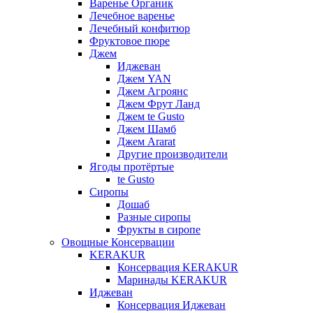
Варенье Органик
Лечебное варенье
Лечебный конфитюр
Фруктовое пюре
Джем
Иджеван
Джем YAN
Джем Агроянс
Джем Фрут Ланд
Джем te Gusto
Джем Шамб
Джем Ararat
Другие производители
Ягоды протёртые
te Gusto
Сиропы
Дошаб
Разные сиропы
Фрукты в сиропе
Овощные Консервации
KERAKUR
Консервация KERAKUR
Маринады KERAKUR
Иджеван
Консервация Иджеван