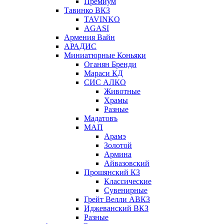
Премиум
Тавинко ВКЗ
TAVINKO
AGASI
Армения Вайн
АРАДИС
Миниатюрные Коньяки
Оганян Бренди
Мараси КД
СИС АЛКО
Животные
Храмы
Разные
Мадатовъ
МАП
Арамэ
Золотой
Армина
Айвазовский
Прошянский КЗ
Классические
Сувенирные
Грейт Велли АВКЗ
Иджеванский ВКЗ
Разные