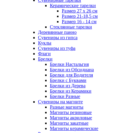
Сувенирные тарелки
Керамические тарелки
Размер 27 х 26 см
Размер 21-18,5 см
Размер 16 - 14 см
Стеклянные тарелки
Деревянные панно
Сувениры из гипса
Куклы
Сувениры из туфа
Флаги
Брелки
Брелки Настальгия
Брелки из Обсидиана
Брелки для Водителя
Брелки с Буквами
Брелки из Дерева
Брелки из Керамики
Брелки Разные
Сувениры на магните
Разные магниты
Магниты резиновые
Магниты акриловые
Магниты закатные
Магниты керамические