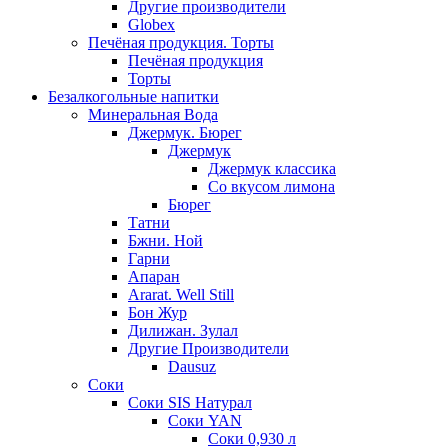
Другие производители
Globex
Печёная продукция. Торты
Печёная продукция
Торты
Безалкогольные напитки
Минеральная Вода
Джермук. Бюрег
Джермук
Джермук классика
Со вкусом лимона
Бюрег
Татни
Бжни. Ной
Гарни
Апаран
Ararat. Well Still
Бон Жур
Дилижан. Зулал
Другие Производители
Dausuz
Соки
Соки SIS Натурал
Соки YAN
Соки 0,930 л