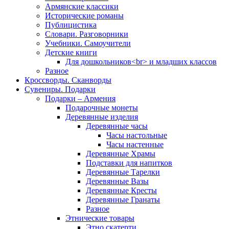
Армянские классики
Исторические романы
Публицистика
Словари. Разговорники
Учебники. Самоучители
Детские книги
Для дошкольников<br> и младших классов
Разное
Кроссворды. Сканворды
Сувениры. Подарки
Подарки – Армения
Подарочные монеты
Деревянные изделия
Деревянные часы
Часы настольные
Часы настенные
Деревянные Храмы
Подставки для напитков
Деревянные Тарелки
Деревянные Вазы
Деревянные Кресты
Деревянные Гранаты
Разное
Этнические товары
Этно скатерти