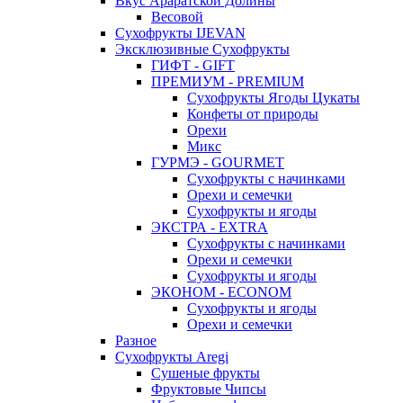
Вкус Араратской Долины
Весовой
Сухофрукты IJEVAN
Эксклюзивные Сухофрукты
ГИФТ - GIFT
ПРЕМИУМ - PREMIUM
Сухофрукты Ягоды Цукаты
Конфеты от природы
Орехи
Микс
ГУРМЭ - GOURMET
Сухофрукты с начинками
Орехи и семечки
Сухофрукты и ягоды
ЭКСТРА - EXTRA
Сухофрукты с начинками
Орехи и семечки
Сухофрукты и ягоды
ЭКОНОМ - ECONOM
Сухофрукты и ягоды
Орехи и семечки
Разное
Сухофрукты Aregi
Сушеные фрукты
Фруктовые Чипсы