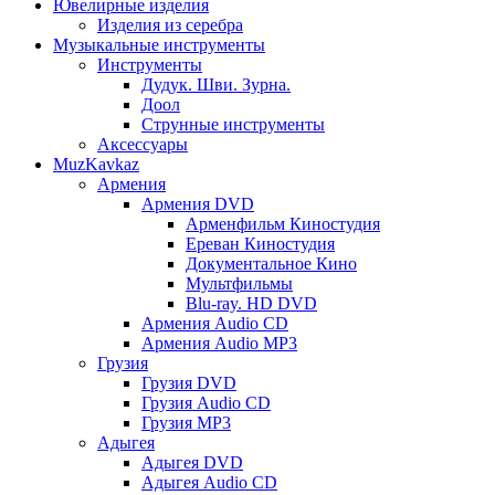
Ювелирные изделия
Изделия из серебра
Музыкальные инструменты
Инструменты
Дудук. Шви. Зурна.
Доол
Струнные инструменты
Аксессуары
MuzKavkaz
Армения
Армения DVD
Арменфильм Киностудия
Ереван Киностудия
Документальное Кино
Мультфильмы
Blu-ray. HD DVD
Армения Audio CD
Армения Audio MP3
Грузия
Грузия DVD
Грузия Audio CD
Грузия MP3
Адыгея
Адыгея DVD
Адыгея Audio CD