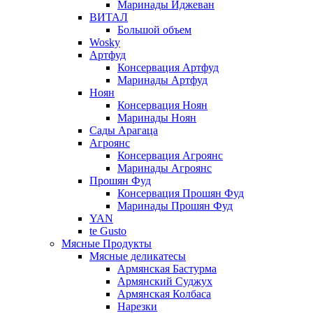
Маринады Иджеван
ВИТАЛ
Большой объем
Wosky
Артфуд
Консервация Артфуд
Маринады Артфуд
Ноян
Консервация Ноян
Маринады Ноян
Сады Арагаца
Агроянс
Консервация Агроянс
Маринады Агроянс
Прошян Фуд
Консервация Прошян Фуд
Маринады Прошян Фуд
YAN
te Gusto
Мясные Продукты
Мясные деликатесы
Армянская Бастурма
Армянский Суджух
Армянская Колбаса
Нарезки