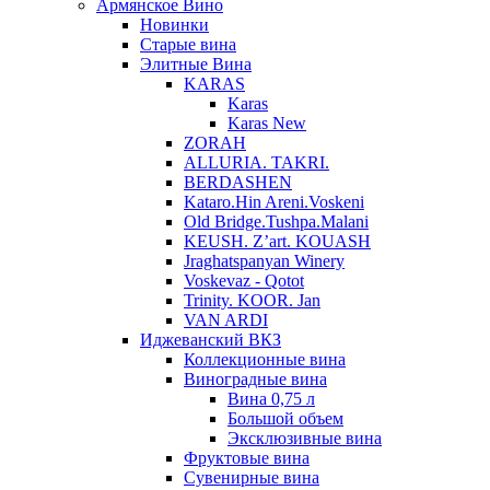
Армянское Вино
Новинки
Старые вина
Элитные Вина
KARAS
Karas
Karas New
ZORAH
ALLURIA. TAKRI.
BERDASHEN
Kataro.Hin Areni.Voskeni
Old Bridge.Tushpa.Malani
KEUSH. Z’art. KOUASH
Jraghatspanyan Winery
Voskevaz - Qotot
Trinity. KOOR. Jan
VAN ARDI
Иджеванский ВКЗ
Коллекционные вина
Виноградные вина
Вина 0,75 л
Большой объем
Эксклюзивные вина
Фруктовые вина
Cувенирные вина