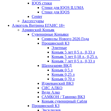
IQOS стики
Стики для IQOS ILUMA
Стики для IQOS
Сenter
Акссессуары
Алкоголь Витрина ЕГАИС 18+
Армянский Коньяк
Сувенирные Коньяки
Символы Нового 2026 Года
Прошянский КЗ
Элитные
Коньяк 5 лет 0,5 л., 0,33 л
Коньяк 5 лет 0,18 л., 0,25 л.
Коньяк 7 лет 0,5 л., 0,33 л
Шахназарян ВКД
Коньяк 0,5 л
Коньяк 0,25 л
Коньяк 0,70 л
Иджеванский ВКЗ
СИС АЛКО
Веди Алко
САМКОН / Тавинко ВКЗ
Коньяк сувенирный Сабля
Прошянский КЗ
Эксклюзив