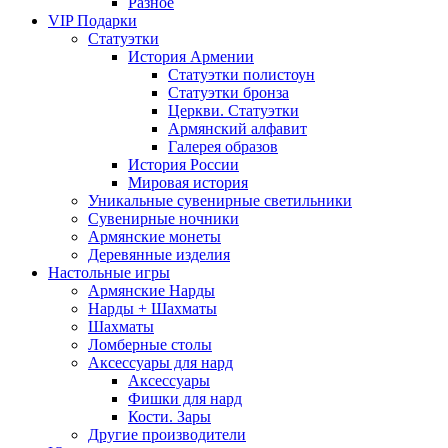
Разное
VIP Подарки
Статуэтки
История Армении
Статуэтки полистоун
Статуэтки бронза
Церкви. Статуэтки
Армянский алфавит
Галерея образов
История России
Мировая история
Уникальные сувенирные светильники
Сувенирные ночники
Армянские монеты
Деревянные изделия
Настольные игры
Армянские Нарды
Нарды + Шахматы
Шахматы
Ломберные столы
Аксессуары для нард
Аксессуары
Фишки для нард
Кости. Зары
Другие производители