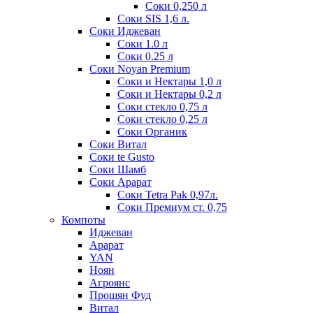
Соки 0,250 л
Соки SIS 1,6 л.
Соки Иджеван
Соки 1.0 л
Соки 0.25 л
Соки Noyan Premium
Соки и Нектары 1,0 л
Соки и Нектары 0,2 л
Соки стекло 0,75 л
Соки стекло 0,25 л
Соки Органик
Соки Витал
Соки te Gusto
Соки Шамб
Соки Арарат
Соки Tetra Pak 0,97л.
Соки Премиум ст. 0,75
Компоты
Иджеван
Арарат
YAN
Ноян
Агроянс
Прошян Фуд
Витал