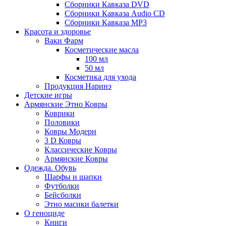
Сборники Кавказа DVD
Сборники Кавказа Audio CD
Сборники Кавказа MP3
Красота и здоровье
Ваки Фарм
Косметические масла
100 мл
50 мл
Косметика для ухода
Продукция Наринэ
Детские игры
Армянские Этно Ковры
Коврики
Половики
Ковры Модерн
3 D Ковры
Классические Ковры
Армянские Ковры
Одежда. Обувь
Шарфы и шапки
Футболки
Бейсболки
Этно масики балетки
О геноциде
Книги