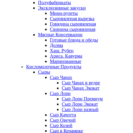
Полуфабрикаты
Эксклюзивные закуски
Мини-рулеты
Сыровяленая вырезка
Говядина сыровяленая
Свинина сыровяленая
Мясные Консервации
Готовые блюда и обеды
Долма
Хаш. Рубец
Ариса. Кавурма
Маринованные
Кисломолочные Продукты
Сыры
Сыр Чанах
Сыр Чанах в ведре
Сыр Чанах Экокат
Сыр Лори
Сыр Лори Премиум
Сыр Лори Экокат
Сыр Лори разный
Сыр Качотта
Сыр Овечий
Сыр Козий
Сыр в Керамике