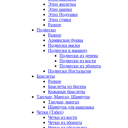
Этно жилетки
Этно шапки
Этно Подушки
Этно сумки
Разное
Подвески
Разное
Армянские буквы
Подвески маски
Подвески в машину
Подвески из дерева
Подвески из кости
Подвески из эбонита
Подвески Ностальгия
Браслеты
Разное
Браслеты из бисера
Кожаные браслеты
Тандыр, Мангал, Шампура
Тандыр, мангал
Шампура для шашлыка
Четки (Тзбех)
Четки из кости
Четки из эбонита
Четки из обсидиана