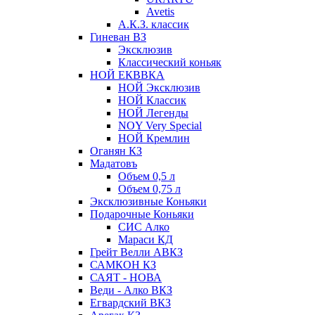
Avetis
А.К.З. классик
Гиневан ВЗ
Эксклюзив
Классический коньяк
НОЙ ЕКВВКА
НОЙ Эксклюзив
НОЙ Классик
НОЙ Легенды
NOY Very Speсial
НОЙ Кремлин
Оганян КЗ
Мадатовъ
Объем 0,5 л
Объем 0,75 л
Эксклюзивные Коньяки
Подарочные Коньяки
СИС Алко
Мараси КД
Грейт Велли АВКЗ
САМКОН КЗ
САЯТ - НОВА
Веди - Алко ВКЗ
Егвардский ВКЗ