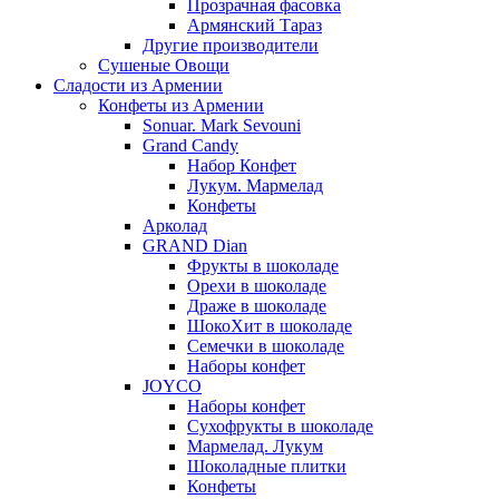
Прозрачная фасовка
Армянский Тараз
Другие производители
Сушеные Овощи
Сладости из Армении
Конфеты из Армении
Sonuar. Mark Sevouni
Grand Candy
Набор Конфет
Лукум. Мармелад
Конфеты
Арколад
GRAND Dian
Фрукты в шоколаде
Орехи в шоколаде
Драже в шоколаде
ШокоХит в шоколаде
Семечки в шоколаде
Наборы конфет
JOYCO
Наборы конфет
Сухофрукты в шоколаде
Мармелад. Лукум
Шоколадные плитки
Конфеты