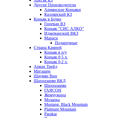
Арегак КЗ
Другие Производители
Армянские Коньяки
Кизлярский КЗ
Коньяк в Бочке
Гиневан ВЗ
Коньяк "СИС АЛКО"
Иджеванский ВКЗ
Мараси
Подарочные
Страна Камней
Коньяк в п/у
Коньяк 0,5 л.
Коньяк 0,2 л.
Аркон Трейд
Мргашен
Шаумян Вин
Шахназарян ВКД
Шахназарян
ГАЯСОН
Жемчужина
Мозаика
Mustang. Black Mountain
Platinum Mountain
Parakar