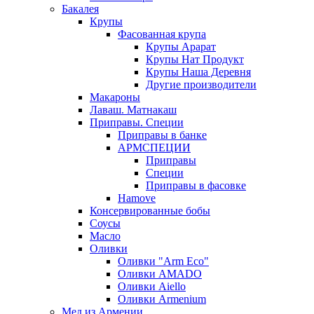
Бакалея
Крупы
Фасованная крупа
Крупы Арарат
Крупы Нат Продукт
Крупы Наша Деревня
Другие производители
Макароны
Лаваш. Матнакаш
Приправы. Специи
Приправы в банке
АРМСПЕЦИИ
Приправы
Специи
Приправы в фасовке
Hamove
Консервированные бобы
Соусы
Масло
Оливки
Оливки "Arm Eco"
Оливки AMADO
Оливки Aiello
Оливки Armenium
Мед из Армении