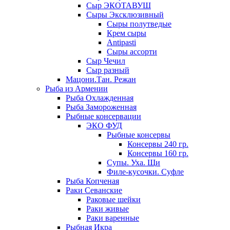
Сыр ЭКОТАВУШ
Сыры Эксклюзивный
Сыры полутведые
Крем сыры
Antipasti
Сыры ассорти
Сыр Чечил
Сыр разный
Мацони.Тан. Режан
Рыба из Армении
Рыба Охлажденная
Рыба Замороженная
Рыбные консервации
ЭКО ФУД
Рыбные консервы
Консервы 240 гр.
Консервы 160 гр.
Супы. Уха. Щи
Филе-кусочки. Суфле
Рыба Копченая
Раки Севанские
Раковые шейки
Раки живые
Раки варенные
Рыбная Икра