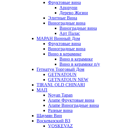
Фруктовые вина
Арцруни
Дерево Жизни
Элитные Вина
Виноградные вина
Виноградные вина
Арт Палас
МАРАН Винный Дом
Фруктовые вина
Виноградные вина
Вино в керамике
Вино в керамике
Вино в керамике п/у
Гетнатун Торговый Дом
GETNATOUN
GETNATOUN NEW
TIRANI. OLD CHINARI
МАП
Noyan Tapan
Arame Фруктовые вина
Arame Виноградные вина
Разные вина
Шаумян Вин
Воскевазский ВЗ
VOSKEVAZ