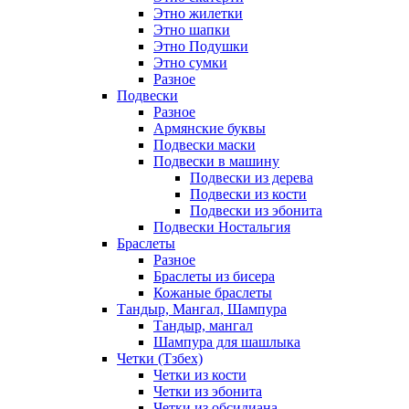
Этно жилетки
Этно шапки
Этно Подушки
Этно сумки
Разное
Подвески
Разное
Армянские буквы
Подвески маски
Подвески в машину
Подвески из дерева
Подвески из кости
Подвески из эбонита
Подвески Ностальгия
Браслеты
Разное
Браслеты из бисера
Кожаные браслеты
Тандыр, Мангал, Шампура
Тандыр, мангал
Шампура для шашлыка
Четки (Тзбех)
Четки из кости
Четки из эбонита
Четки из обсидиана