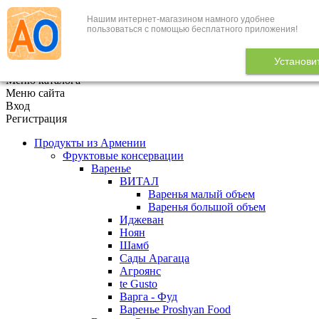
Нашим интернет-магазином намного удобнее
+7 (495) 646-888-1
пользоваться с помощью бесплатного приложения!
В корзине
0
товаров
Установи
x
Меню каталога
Меню сайта
Вход
Регистрация
Продукты из Армении
Фруктовые консервации
Варенье
ВИТАЛ
Варенья малый объем
Варенья большой объем
Иджеван
Ноян
Шамб
Сады Арагаца
Агроянс
te Gusto
Варга - Фуд
Варенье Proshyan Food