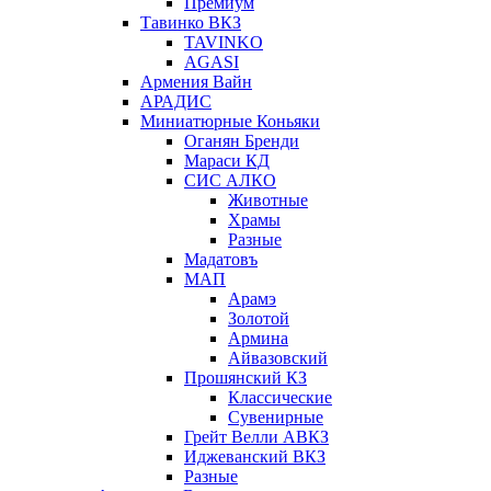
Премиум
Тавинко ВКЗ
TAVINKO
AGASI
Армения Вайн
АРАДИС
Миниатюрные Коньяки
Оганян Бренди
Мараси КД
СИС АЛКО
Животные
Храмы
Разные
Мадатовъ
МАП
Арамэ
Золотой
Армина
Айвазовский
Прошянский КЗ
Классические
Сувенирные
Грейт Велли АВКЗ
Иджеванский ВКЗ
Разные