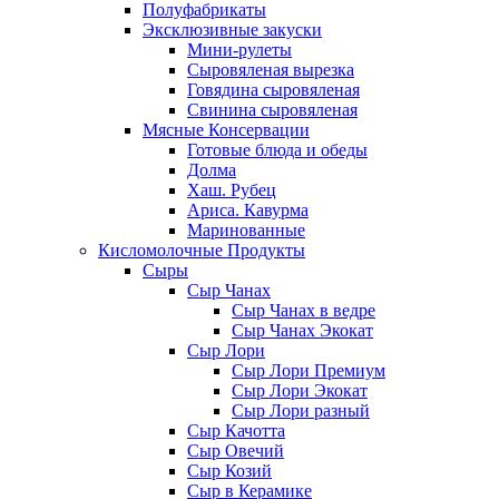
Полуфабрикаты
Эксклюзивные закуски
Мини-рулеты
Сыровяленая вырезка
Говядина сыровяленая
Свинина сыровяленая
Мясные Консервации
Готовые блюда и обеды
Долма
Хаш. Рубец
Ариса. Кавурма
Маринованные
Кисломолочные Продукты
Сыры
Сыр Чанах
Сыр Чанах в ведре
Сыр Чанах Экокат
Сыр Лори
Сыр Лори Премиум
Сыр Лори Экокат
Сыр Лори разный
Сыр Качотта
Сыр Овечий
Сыр Козий
Сыр в Керамике