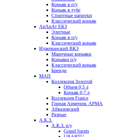
Коньяк в п/у
Коньяк в тубе
Спиртные напитки
Классический коньяк
АрАрАт ЕКЗ
Элитные
Коньяк в п/у
Классический коньяк
Иджеванский ВКЗ
Марочные коньяки
Коньяки п/у
Классический коньяк
Бренди
МАП
Коллекция Золотой
Объем 0,5 л
Коньяк 0,7 л
Коллекция France
Горная Армения. АРМА
Айвазовский
Разные
А.К.З.
А.К.З. п/у
Grand Sargis
URARTU