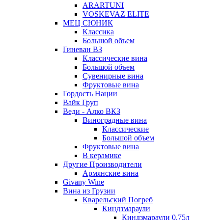
ARARTUNI
VOSKEVAZ ELITE
МЕЦ СЮНИК
Классика
Большой объем
Гиневан ВЗ
Классические вина
Большой объем
Сувенирные вина
Фруктовые вина
Гордость Нации
Вайк Груп
Веди - Алко ВКЗ
Виноградные вина
Классические
Большой объем
Фруктовые вина
В керамике
Другие Производители
Армянские вина
Givany Wine
Вина из Грузии
Кварельский Погреб
Киндзмараули
Киндзмараули 0,75л