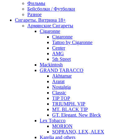
Фильмы
Бейсболки / Футболки
Разное
Сигареты. Витрина 18+
Армянские Сигареты
Cigaronne
Cigaronne
Tattoo by Cigaronne
Center
AMG
5th Street
Mackintosh
GRAND TABACCO
Akhtamar
Ararat
Nostalgia
Classic
TIP TOP
TRIUMPH. VIP
MT. BLACK TIP
GT. Elegant. New Bleck
Lex Tobacco
MORION
SOPRANO, LEX, ALEX
Karelia and others