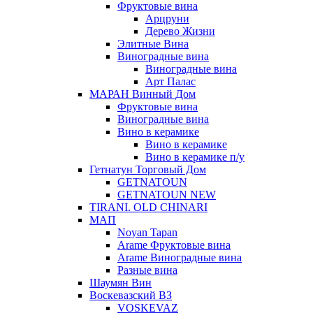
Фруктовые вина
Арцруни
Дерево Жизни
Элитные Вина
Виноградные вина
Виноградные вина
Арт Палас
МАРАН Винный Дом
Фруктовые вина
Виноградные вина
Вино в керамике
Вино в керамике
Вино в керамике п/у
Гетнатун Торговый Дом
GETNATOUN
GETNATOUN NEW
TIRANI. OLD CHINARI
МАП
Noyan Tapan
Arame Фруктовые вина
Arame Виноградные вина
Разные вина
Шаумян Вин
Воскевазский ВЗ
VOSKEVAZ