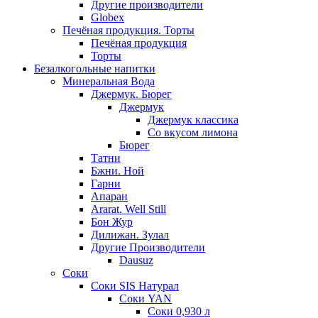
Другие производители
Globex
Печёная продукция. Торты
Печёная продукция
Торты
Безалкогольные напитки
Минеральная Вода
Джермук. Бюрег
Джермук
Джермук классика
Со вкусом лимона
Бюрег
Татни
Бжни. Ной
Гарни
Апаран
Ararat. Well Still
Бон Жур
Дилижан. Зулал
Другие Производители
Dausuz
Соки
Соки SIS Натурал
Соки YAN
Соки 0,930 л