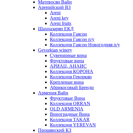
Матевосян Вайн
Аренийский ВЗ
Areni
Areni key
Areni fruits
Шахназарян ЕКД
Коллекция Гаясон
Коллекция Гаясон п/у
Коллекция Гаясон Новогодняя п/у
Gevorkian winery
Сувенирные вина
Фруктовые вина
АРИАЦ. АНАИС
Коллекция КОРОНА
Коллекция Геворкян
Крепленые вина
Абрикосовый Бренди
Армения Вайн
Фруктовые Вина
Коллекция ORRAN
OLD ARMENIA
Виноградные Вина
Коллекция TAKAR
Коллекция YEREVAN
Прошянский КЗ