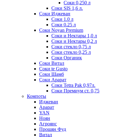
Соки 0,250 л
Соки SIS 1,6 л.
Соки Иджеван
Соки 1.0 л
Соки 0.25 л
Соки Noyan Premium
Соки и Нектары 1,0 л
Соки и Нектары 0,2 л
Соки стекло 0,75 л
Соки стекло 0,25 л
Соки Органик
Соки Витал
Соки te Gusto
Соки Шамб
Соки Арарат
Соки Tetra Pak 0,97л.
Соки Премиум ст. 0,75
Компоты
Иджеван
Арарат
YAN
Ноян
Агроянс
Прошян Фуд
Витал