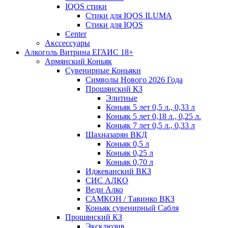
IQOS стики
Стики для IQOS ILUMA
Стики для IQOS
Сenter
Акссессуары
Алкоголь Витрина ЕГАИС 18+
Армянский Коньяк
Сувенирные Коньяки
Символы Нового 2026 Года
Прошянский КЗ
Элитные
Коньяк 5 лет 0,5 л., 0,33 л
Коньяк 5 лет 0,18 л., 0,25 л.
Коньяк 7 лет 0,5 л., 0,33 л
Шахназарян ВКД
Коньяк 0,5 л
Коньяк 0,25 л
Коньяк 0,70 л
Иджеванский ВКЗ
СИС АЛКО
Веди Алко
САМКОН / Тавинко ВКЗ
Коньяк сувенирный Сабля
Прошянский КЗ
Эксклюзив