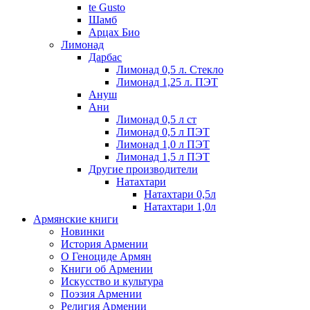
te Gusto
Шамб
Арцах Био
Лимонад
Дарбас
Лимонад 0,5 л. Стекло
Лимонад 1,25 л. ПЭТ
Ануш
Ани
Лимонад 0,5 л ст
Лимонад 0,5 л ПЭТ
Лимонад 1,0 л ПЭТ
Лимонад 1,5 л ПЭТ
Другие производители
Натахтари
Натахтари 0,5л
Натахтари 1,0л
Армянские книги
Новинки
История Армении
О Геноциде Армян
Книги об Армении
Иcкусство и культура
Поэзия Армении
Религия Армении