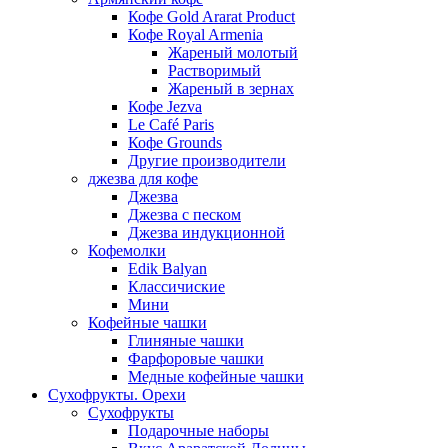
Кофе Gold Ararat Product
Кофе Royal Armenia
Жареный молотый
Растворимый
Жареный в зернах
Кофе Jezva
Le Café Paris
Кофе Grounds
Другие производители
джезва для кофе
Джезва
Джезва с песком
Джезва индукционной
Кофемолки
Edik Balyan
Классичиские
Мини
Кофейные чашки
Глиняные чашки
Фарфоровые чашки
Медные кофейные чашки
Сухофрукты. Орехи
Сухофрукты
Подарочные наборы