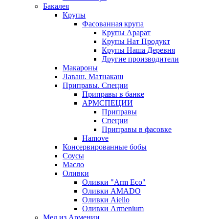
Бакалея
Крупы
Фасованная крупа
Крупы Арарат
Крупы Нат Продукт
Крупы Наша Деревня
Другие производители
Макароны
Лаваш. Матнакаш
Приправы. Специи
Приправы в банке
АРМСПЕЦИИ
Приправы
Специи
Приправы в фасовке
Hamove
Консервированные бобы
Соусы
Масло
Оливки
Оливки "Arm Eco"
Оливки AMADO
Оливки Aiello
Оливки Armenium
Мед из Армении