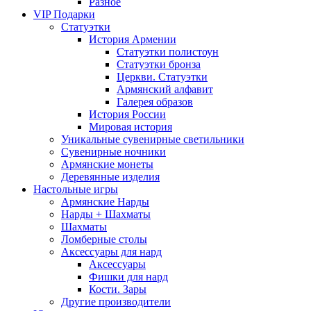
Разное
VIP Подарки
Статуэтки
История Армении
Статуэтки полистоун
Статуэтки бронза
Церкви. Статуэтки
Армянский алфавит
Галерея образов
История России
Мировая история
Уникальные сувенирные светильники
Сувенирные ночники
Армянские монеты
Деревянные изделия
Настольные игры
Армянские Нарды
Нарды + Шахматы
Шахматы
Ломберные столы
Аксессуары для нард
Аксессуары
Фишки для нард
Кости. Зары
Другие производители