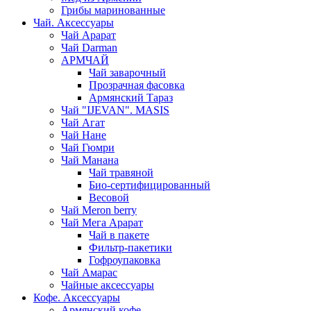
Грибы маринованные
Чай. Аксессуары
Чай Арарат
Чай Darman
АРМЧАЙ
Чай заварочный
Прозрачная фасовка
Армянский Тараз
Чай "IJEVAN". MASIS
Чай Агат
Чай Нане
Чай Гюмри
Чай Манана
Чай травяной
Био-сертифицированный
Весовой
Чай Meron berry
Чай Мега Арарат
Чай в пакете
Фильтр-пакетики
Гофроупаковка
Чай Амарас
Чайные аксессуары
Кофе. Аксессуары
Армянский кофе