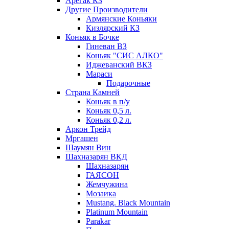
Арегак КЗ
Другие Производители
Армянские Коньяки
Кизлярский КЗ
Коньяк в Бочке
Гиневан ВЗ
Коньяк "СИС АЛКО"
Иджеванский ВКЗ
Мараси
Подарочные
Страна Камней
Коньяк в п/у
Коньяк 0,5 л.
Коньяк 0,2 л.
Аркон Трейд
Мргашен
Шаумян Вин
Шахназарян ВКД
Шахназарян
ГАЯСОН
Жемчужина
Мозаика
Mustang. Black Mountain
Platinum Mountain
Parakar