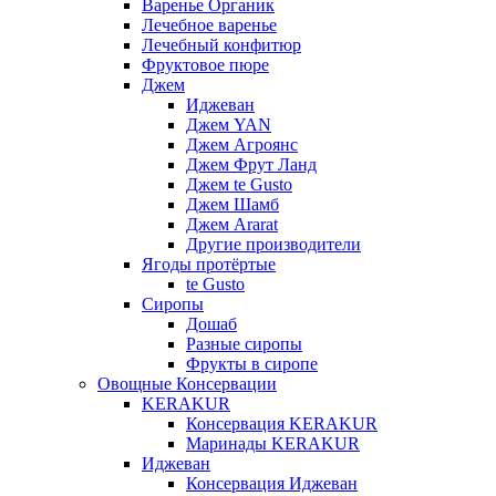
Варенье Органик
Лечебное варенье
Лечебный конфитюр
Фруктовое пюре
Джем
Иджеван
Джем YAN
Джем Агроянс
Джем Фрут Ланд
Джем te Gusto
Джем Шамб
Джем Ararat
Другие производители
Ягоды протёртые
te Gusto
Сиропы
Дошаб
Разные сиропы
Фрукты в сиропе
Овощные Консервации
KERAKUR
Консервация KERAKUR
Маринады KERAKUR
Иджеван
Консервация Иджеван