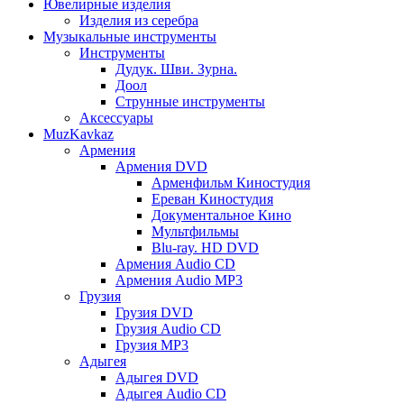
Ювелирные изделия
Изделия из серебра
Музыкальные инструменты
Инструменты
Дудук. Шви. Зурна.
Доол
Струнные инструменты
Аксессуары
MuzKavkaz
Армения
Армения DVD
Арменфильм Киностудия
Ереван Киностудия
Документальное Кино
Мультфильмы
Blu-ray. HD DVD
Армения Audio CD
Армения Audio MP3
Грузия
Грузия DVD
Грузия Audio CD
Грузия MP3
Адыгея
Адыгея DVD
Адыгея Audio CD