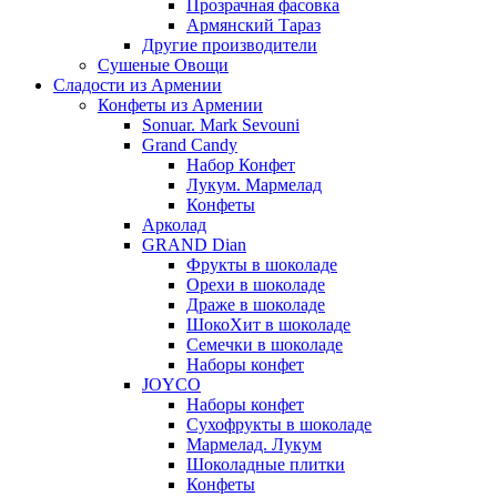
Прозрачная фасовка
Армянский Тараз
Другие производители
Сушеные Овощи
Сладости из Армении
Конфеты из Армении
Sonuar. Mark Sevouni
Grand Candy
Набор Конфет
Лукум. Мармелад
Конфеты
Арколад
GRAND Dian
Фрукты в шоколаде
Орехи в шоколаде
Драже в шоколаде
ШокоХит в шоколаде
Семечки в шоколаде
Наборы конфет
JOYCO
Наборы конфет
Сухофрукты в шоколаде
Мармелад. Лукум
Шоколадные плитки
Конфеты