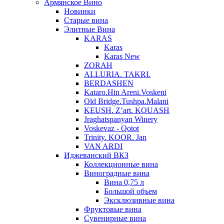
Армянское Вино
Новинки
Старые вина
Элитные Вина
KARAS
Karas
Karas New
ZORAH
ALLURIA. TAKRI.
BERDASHEN
Kataro.Hin Areni.Voskeni
Old Bridge.Tushpa.Malani
KEUSH. Z’art. KOUASH
Jraghatspanyan Winery
Voskevaz - Qotot
Trinity. KOOR. Jan
VAN ARDI
Иджеванский ВКЗ
Коллекционные вина
Виноградные вина
Вина 0,75 л
Большой объем
Эксклюзивные вина
Фруктовые вина
Cувенирные вина