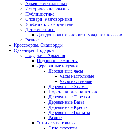
Армянские классики
Исторические романы
Публицистика
Словари. Разговорники
Учебники. Самоучители
Детские книги
Для дошкольников<br> и младших классов
Разное
Кроссворды. Сканворды
Сувениры. Подарки
Подарки – Армения
Подарочные монеты
Деревянные изделия
Деревянные часы
Часы настольные
Часы настенные
Деревянные Храмы
Подставки для напитков
Деревянные Тарелки
Деревянные Вазы
Деревянные Кресты
Деревянные Гранаты
Разное
Этнические товары
Этно скатерти