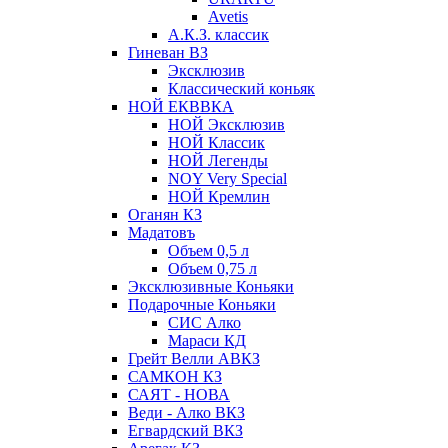
Avetis
А.К.З. классик
Гиневан ВЗ
Эксклюзив
Классический коньяк
НОЙ ЕКВВКА
НОЙ Эксклюзив
НОЙ Классик
НОЙ Легенды
NOY Very Speсial
НОЙ Кремлин
Оганян КЗ
Мадатовъ
Объем 0,5 л
Объем 0,75 л
Эксклюзивные Коньяки
Подарочные Коньяки
СИС Алко
Мараси КД
Грейт Велли АВКЗ
САМКОН КЗ
САЯТ - НОВА
Веди - Алко ВКЗ
Егвардский ВКЗ