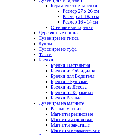
Сувенирные тарелки
Керамические тарелки
Размер 27 х 26 см
Размер 21-18,5 см
Размер 16 - 14 см
Стеклянные тарелки
Деревянные панно
Сувениры из гипса
Куклы
Сувениры из туфа
Флаги
Брелки
Брелки Настальгия
Брелки из Обсидиана
Брелки для Водителя
Брелки с Буквами
Брелки из Дерева
Брелки из Керамики
Брелки Разные
Сувениры на магните
Разные магниты
Магниты резиновые
Магниты акриловые
Магниты закатные
Магниты керамические