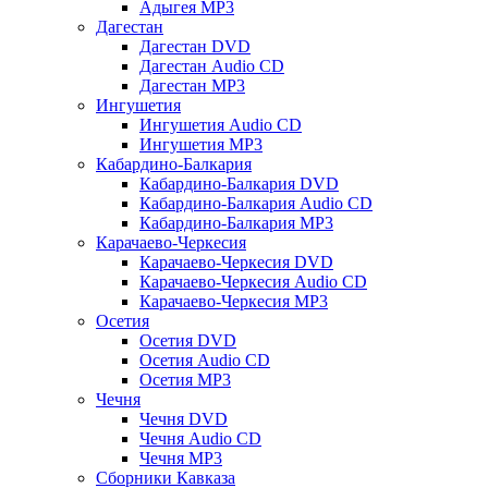
Адыгея MP3
Дагестан
Дагестан DVD
Дагестан Audio CD
Дагестан MP3
Ингушетия
Ингушетия Audio CD
Ингушетия MP3
Кабардино-Балкария
Кабардино-Балкария DVD
Кабардино-Балкария Audio CD
Кабардино-Балкария MP3
Карачаево-Черкесия
Карачаево-Черкесия DVD
Карачаево-Черкесия Audio CD
Карачаево-Черкесия MP3
Осетия
Осетия DVD
Осетия Audio CD
Осетия MP3
Чечня
Чечня DVD
Чечня Audio CD
Чечня MP3
Сборники Кавказа