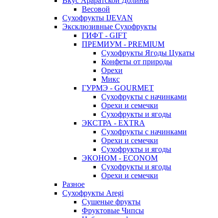
Вкус Араратской Долины
Весовой
Сухофрукты IJEVAN
Эксклюзивные Сухофрукты
ГИФТ - GIFT
ПРЕМИУМ - PREMIUM
Сухофрукты Ягоды Цукаты
Конфеты от природы
Орехи
Микс
ГУРМЭ - GOURMET
Сухофрукты с начинками
Орехи и семечки
Сухофрукты и ягоды
ЭКСТРА - EXTRA
Сухофрукты с начинками
Орехи и семечки
Сухофрукты и ягоды
ЭКОНОМ - ECONOM
Сухофрукты и ягоды
Орехи и семечки
Разное
Сухофрукты Aregi
Сушеные фрукты
Фруктовые Чипсы