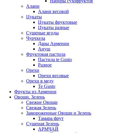
Наборы сухофруктов
Алани
Алани весовой
Цукаты
Цукаты фруктовые
Цукаты разные
Сушеные ягоды
Чурчхела
Дары Армении
Ануш
Фруктовая пастила
Пастила te Gusto
Разное
Орехи
Орехи весовые
Орехи в меду
Te Gusto
Фрукты из Армении
Овощи. Зелень
Свежие Овощи
Свежая Зелень
Замороженные Овощи и Зелень
Тамара фрут
Сушеная Зелень
АРМЧАЙ