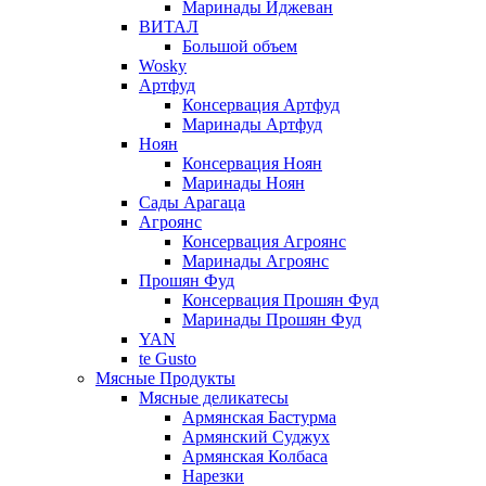
Маринады Иджеван
ВИТАЛ
Большой объем
Wosky
Артфуд
Консервация Артфуд
Маринады Артфуд
Ноян
Консервация Ноян
Маринады Ноян
Сады Арагаца
Агроянс
Консервация Агроянс
Маринады Агроянс
Прошян Фуд
Консервация Прошян Фуд
Маринады Прошян Фуд
YAN
te Gusto
Мясные Продукты
Мясные деликатесы
Армянская Бастурма
Армянский Суджух
Армянская Колбаса
Нарезки