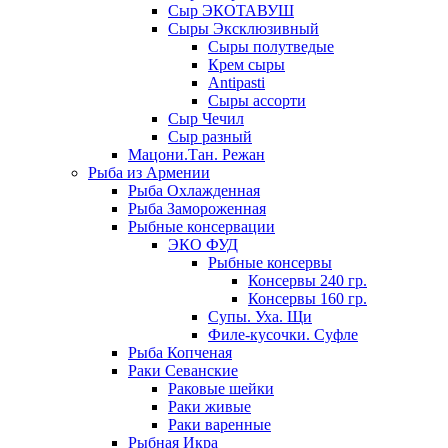
Сыр ЭКОТАВУШ
Сыры Эксклюзивный
Сыры полутведые
Крем сыры
Antipasti
Сыры ассорти
Сыр Чечил
Сыр разный
Мацони.Тан. Режан
Рыба из Армении
Рыба Охлажденная
Рыба Замороженная
Рыбные консервации
ЭКО ФУД
Рыбные консервы
Консервы 240 гр.
Консервы 160 гр.
Супы. Уха. Щи
Филе-кусочки. Суфле
Рыба Копченая
Раки Севанские
Раковые шейки
Раки живые
Раки варенные
Рыбная Икра