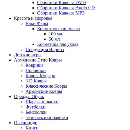
Сборники Кавказа DVD
Сборники Кавказа Audio CD
Сборники Кавказа MP3
Красота и здоровье
Ваки Фарм
Косметические масла
100 мл
50 мл
Косметика для ухода
Продукция Наринэ
Детские игры
Армянские Этно Ковры
Коврики
Половики
Ковры Модерн
3 D Ковры
Классические Ковры
Армянские Ковры
Одежда. Обувь
Шарфы и шапки
Футболки
Бейсболки
Этно масики балетки
О геноциде
Книги