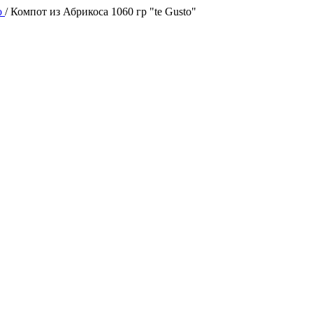
o
/
Компот из Абрикоса 1060 гр "te Gusto"