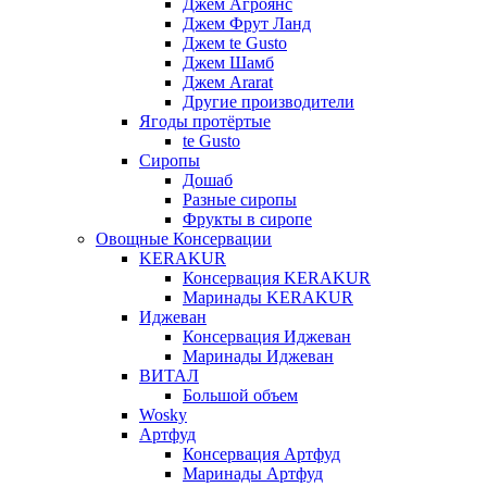
Джем Агроянс
Джем Фрут Ланд
Джем te Gusto
Джем Шамб
Джем Ararat
Другие производители
Ягоды протёртые
te Gusto
Сиропы
Дошаб
Разные сиропы
Фрукты в сиропе
Овощные Консервации
KERAKUR
Консервация KERAKUR
Маринады KERAKUR
Иджеван
Консервация Иджеван
Маринады Иджеван
ВИТАЛ
Большой объем
Wosky
Артфуд
Консервация Артфуд
Маринады Артфуд