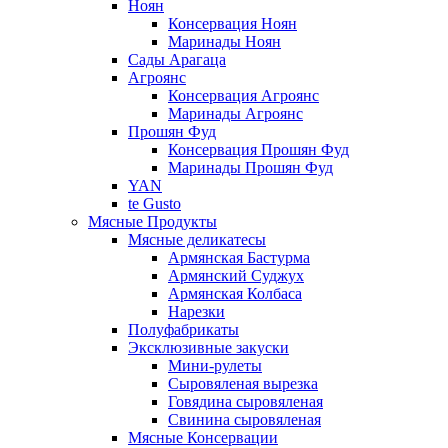
Ноян
Консервация Ноян
Маринады Ноян
Сады Арагаца
Агроянс
Консервация Агроянс
Маринады Агроянс
Прошян Фуд
Консервация Прошян Фуд
Маринады Прошян Фуд
YAN
te Gusto
Мясные Продукты
Мясные деликатесы
Армянская Бастурма
Армянский Суджух
Армянская Колбаса
Нарезки
Полуфабрикаты
Эксклюзивные закуски
Мини-рулеты
Сыровяленая вырезка
Говядина сыровяленая
Свинина сыровяленая
Мясные Консервации