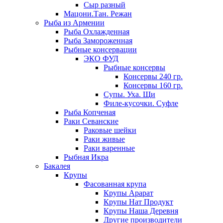
Сыр разный
Мацони.Тан. Режан
Рыба из Армении
Рыба Охлажденная
Рыба Замороженная
Рыбные консервации
ЭКО ФУД
Рыбные консервы
Консервы 240 гр.
Консервы 160 гр.
Супы. Уха. Щи
Филе-кусочки. Суфле
Рыба Копченая
Раки Севанские
Раковые шейки
Раки живые
Раки варенные
Рыбная Икра
Бакалея
Крупы
Фасованная крупа
Крупы Арарат
Крупы Нат Продукт
Крупы Наша Деревня
Другие производители