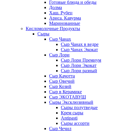
Готовые блюда и обеды
Долма
Хаш. Рубец
Ариса. Кавурма
Маринованные
Кисломолочные Продукты
Сыры
Сыр Чанах
Сыр Чанах в ведре
Сыр Чанах Экокат
Сыр Лори
Сыр Лори Премиум
Сыр Лори Экокат
Сыр Лори разный
Сыр Качотта
Сыр Овечий
Сыр Козий
Сыр в Керамике
Сыр ЭКОТАВУШ
Сыры Эксклюзивный
Сыры полутведые
Крем сыры
Antipasti
Сыры ассорти
Сыр Чечил