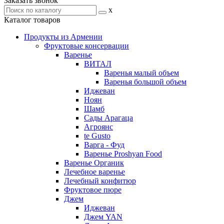
Заказать звонок
x
Каталог товаров
Продукты из Армении
Фруктовые консервации
Варенье
ВИТАЛ
Варенья малый объем
Варенья большой объем
Иджеван
Ноян
Шамб
Сады Арагаца
Агроянс
te Gusto
Варга - Фуд
Варенье Proshyan Food
Варенье Органик
Лечебное варенье
Лечебный конфитюр
Фруктовое пюре
Джем
Иджеван
Джем YAN