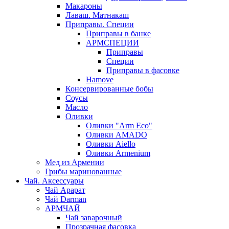
Макароны
Лаваш. Матнакаш
Приправы. Специи
Приправы в банке
АРМСПЕЦИИ
Приправы
Специи
Приправы в фасовке
Hamove
Консервированные бобы
Соусы
Масло
Оливки
Оливки "Arm Eco"
Оливки AMADO
Оливки Aiello
Оливки Armenium
Мед из Армении
Грибы маринованные
Чай. Аксессуары
Чай Арарат
Чай Darman
АРМЧАЙ
Чай заварочный
Прозрачная фасовка