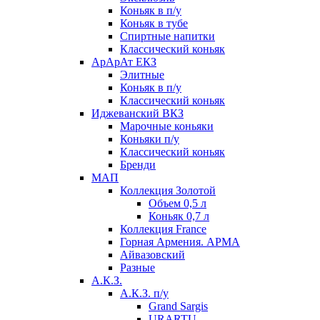
Коньяк в п/у
Коньяк в тубе
Спиртные напитки
Классический коньяк
АрАрАт ЕКЗ
Элитные
Коньяк в п/у
Классический коньяк
Иджеванский ВКЗ
Марочные коньяки
Коньяки п/у
Классический коньяк
Бренди
МАП
Коллекция Золотой
Объем 0,5 л
Коньяк 0,7 л
Коллекция France
Горная Армения. АРМА
Айвазовский
Разные
А.К.З.
А.К.З. п/у
Grand Sargis
URARTU