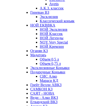
Avetis
А.К.З. классик
Гиневан ВЗ
Эксклюзив
Классический коньяк
НОЙ ЕКВВКА
НОЙ Эксклюзив
НОЙ Классик
НОЙ Легенды
NOY Very Speсial
НОЙ Кремлин
Оганян КЗ
Мадатовъ
Объем 0,5 л
Объем 0,75 л
Эксклюзивные Коньяки
Подарочные Коньяки
СИС Алко
Мараси КД
Грейт Велли АВКЗ
САМКОН КЗ
САЯТ - НОВА
Веди - Алко ВКЗ
Егвардский ВКЗ