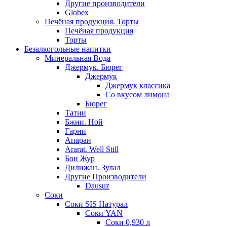
Другие производители
Globex
Печёная продукция. Торты
Печёная продукция
Торты
Безалкогольные напитки
Минеральная Вода
Джермук. Бюрег
Джермук
Джермук классика
Со вкусом лимона
Бюрег
Татни
Бжни. Ной
Гарни
Апаран
Ararat. Well Still
Бон Жур
Дилижан. Зулал
Другие Производители
Dausuz
Соки
Соки SIS Натурал
Соки YAN
Соки 0,930 л