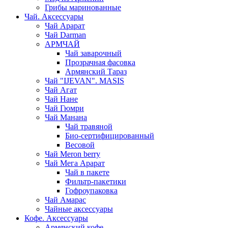
Грибы маринованные
Чай. Аксессуары
Чай Арарат
Чай Darman
АРМЧАЙ
Чай заварочный
Прозрачная фасовка
Армянский Тараз
Чай "IJEVAN". MASIS
Чай Агат
Чай Нане
Чай Гюмри
Чай Манана
Чай травяной
Био-сертифицированный
Весовой
Чай Meron berry
Чай Мега Арарат
Чай в пакете
Фильтр-пакетики
Гофроупаковка
Чай Амарас
Чайные аксессуары
Кофе. Аксессуары
Армянский кофе