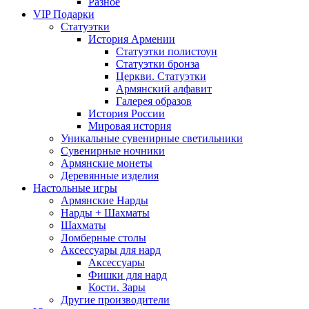
Разное
VIP Подарки
Статуэтки
История Армении
Статуэтки полистоун
Статуэтки бронза
Церкви. Статуэтки
Армянский алфавит
Галерея образов
История России
Мировая история
Уникальные сувенирные светильники
Сувенирные ночники
Армянские монеты
Деревянные изделия
Настольные игры
Армянские Нарды
Нарды + Шахматы
Шахматы
Ломберные столы
Аксессуары для нард
Аксессуары
Фишки для нард
Кости. Зары
Другие производители