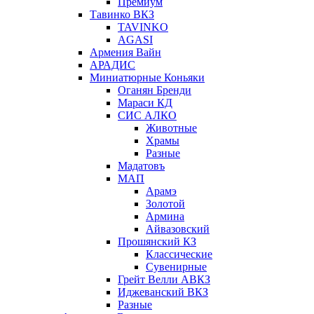
Премиум
Тавинко ВКЗ
TAVINKO
AGASI
Армения Вайн
АРАДИС
Миниатюрные Коньяки
Оганян Бренди
Мараси КД
СИС АЛКО
Животные
Храмы
Разные
Мадатовъ
МАП
Арамэ
Золотой
Армина
Айвазовский
Прошянский КЗ
Классические
Сувенирные
Грейт Велли АВКЗ
Иджеванский ВКЗ
Разные