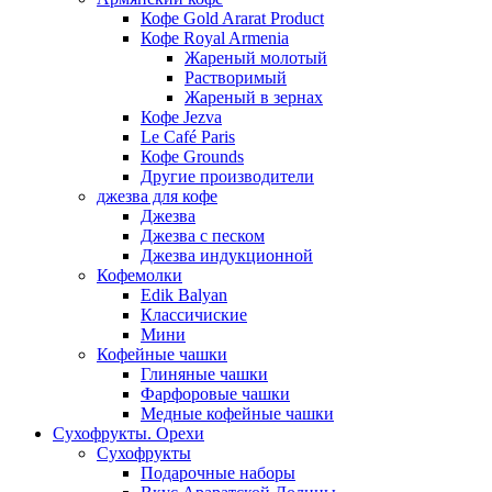
Кофе Gold Ararat Product
Кофе Royal Armenia
Жареный молотый
Растворимый
Жареный в зернах
Кофе Jezva
Le Café Paris
Кофе Grounds
Другие производители
джезва для кофе
Джезва
Джезва с песком
Джезва индукционной
Кофемолки
Edik Balyan
Классичиские
Мини
Кофейные чашки
Глиняные чашки
Фарфоровые чашки
Медные кофейные чашки
Сухофрукты. Орехи
Сухофрукты
Подарочные наборы