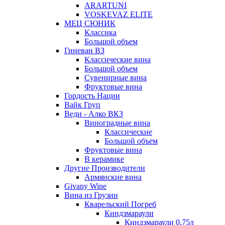
ARARTUNI
VOSKEVAZ ELITE
МЕЦ СЮНИК
Классика
Большой объем
Гиневан ВЗ
Классические вина
Большой объем
Сувенирные вина
Фруктовые вина
Гордость Нации
Вайк Груп
Веди - Алко ВКЗ
Виноградные вина
Классические
Большой объем
Фруктовые вина
В керамике
Другие Производители
Армянские вина
Givany Wine
Вина из Грузии
Кварельский Погреб
Киндзмараули
Киндзмараули 0,75л