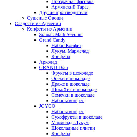
Прозрачная фасовка
Армянский Тараз
Другие производители
Сушеные Овощи
Сладости из Армении
Конфеты из Армении
Sonuar. Mark Sevouni
Grand Candy
Набор Конфет
Лукум. Мармелад
Конфеты
Арколад
GRAND Dian
Фрукты в шоколаде
Орехи в шоколаде
Драже в шоколаде
ШокоХит в шоколаде
Семечки в шоколаде
Наборы конфет
JOYCO
Наборы конфет
Сухофрукты в шоколаде
Мармелад. Лукум
Шоколадные плитки
Конфеты