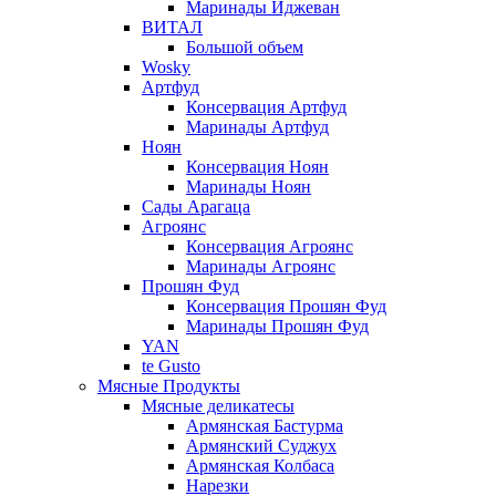
Маринады Иджеван
ВИТАЛ
Большой объем
Wosky
Артфуд
Консервация Артфуд
Маринады Артфуд
Ноян
Консервация Ноян
Маринады Ноян
Сады Арагаца
Агроянс
Консервация Агроянс
Маринады Агроянс
Прошян Фуд
Консервация Прошян Фуд
Маринады Прошян Фуд
YAN
te Gusto
Мясные Продукты
Мясные деликатесы
Армянская Бастурма
Армянский Суджух
Армянская Колбаса
Нарезки