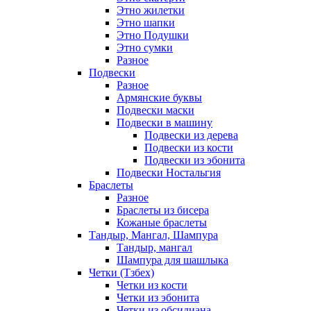
Этно жилетки
Этно шапки
Этно Подушки
Этно сумки
Разное
Подвески
Разное
Армянские буквы
Подвески маски
Подвески в машину
Подвески из дерева
Подвески из кости
Подвески из эбонита
Подвески Ностальгия
Браслеты
Разное
Браслеты из бисера
Кожаные браслеты
Тандыр, Мангал, Шампура
Тандыр, мангал
Шампура для шашлыка
Четки (Тзбех)
Четки из кости
Четки из эбонита
Четки из обсидиана