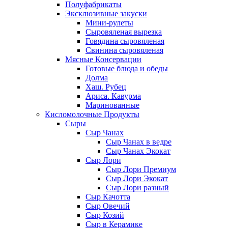
Полуфабрикаты
Эксклюзивные закуски
Мини-рулеты
Сыровяленая вырезка
Говядина сыровяленая
Свинина сыровяленая
Мясные Консервации
Готовые блюда и обеды
Долма
Хаш. Рубец
Ариса. Кавурма
Маринованные
Кисломолочные Продукты
Сыры
Сыр Чанах
Сыр Чанах в ведре
Сыр Чанах Экокат
Сыр Лори
Сыр Лори Премиум
Сыр Лори Экокат
Сыр Лори разный
Сыр Качотта
Сыр Овечий
Сыр Козий
Сыр в Керамике