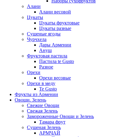
Наборы сухофруктов
Алани
Алани весовой
Цукаты
Цукаты фруктовые
Цукаты разные
Сушеные ягоды
Чурчхела
Дары Армении
Ануш
Фруктовая пастила
Пастила te Gusto
Разное
Орехи
Орехи весовые
Орехи в меду
Te Gusto
Фрукты из Армении
Овощи. Зелень
Свежие Овощи
Свежая Зелень
Замороженные Овощи и Зелень
Тамара фрут
Сушеная Зелень
АРМЧАЙ