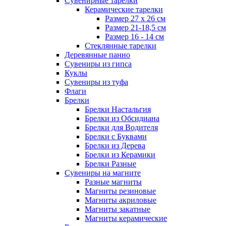
Сувенирные тарелки
Керамические тарелки
Размер 27 х 26 см
Размер 21-18,5 см
Размер 16 - 14 см
Стеклянные тарелки
Деревянные панно
Сувениры из гипса
Куклы
Сувениры из туфа
Флаги
Брелки
Брелки Настальгия
Брелки из Обсидиана
Брелки для Водителя
Брелки с Буквами
Брелки из Дерева
Брелки из Керамики
Брелки Разные
Сувениры на магните
Разные магниты
Магниты резиновые
Магниты акриловые
Магниты закатные
Магниты керамические