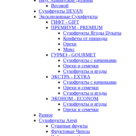
Вкус Араратской Долины
Весовой
Сухофрукты IJEVAN
Эксклюзивные Сухофрукты
ГИФТ - GIFT
ПРЕМИУМ - PREMIUM
Сухофрукты Ягоды Цукаты
Конфеты от природы
Орехи
Микс
ГУРМЭ - GOURMET
Сухофрукты с начинками
Орехи и семечки
Сухофрукты и ягоды
ЭКСТРА - EXTRA
Сухофрукты с начинками
Орехи и семечки
Сухофрукты и ягоды
ЭКОНОМ - ECONOM
Сухофрукты и ягоды
Орехи и семечки
Разное
Сухофрукты Aregi
Сушеные фрукты
Фруктовые Чипсы