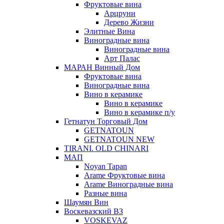
Фруктовые вина
Арцруни
Дерево Жизни
Элитные Вина
Виноградные вина
Виноградные вина
Арт Палас
МАРАН Винный Дом
Фруктовые вина
Виноградные вина
Вино в керамике
Вино в керамике
Вино в керамике п/у
Гетнатун Торговый Дом
GETNATOUN
GETNATOUN NEW
TIRANI. OLD CHINARI
МАП
Noyan Tapan
Arame Фруктовые вина
Arame Виноградные вина
Разные вина
Шаумян Вин
Воскевазский ВЗ
VOSKEVAZ