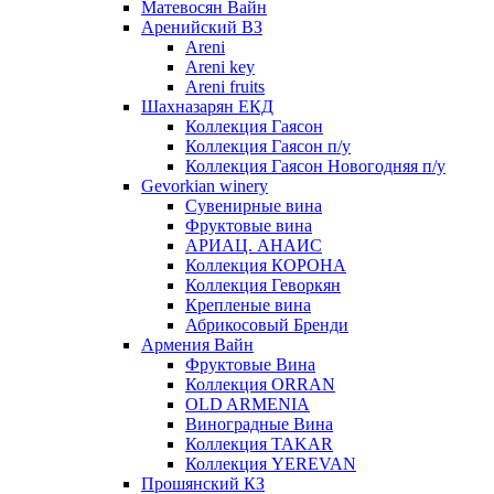
Матевосян Вайн
Аренийский ВЗ
Areni
Areni key
Areni fruits
Шахназарян ЕКД
Коллекция Гаясон
Коллекция Гаясон п/у
Коллекция Гаясон Новогодняя п/у
Gevorkian winery
Сувенирные вина
Фруктовые вина
АРИАЦ. АНАИС
Коллекция КОРОНА
Коллекция Геворкян
Крепленые вина
Абрикосовый Бренди
Армения Вайн
Фруктовые Вина
Коллекция ORRAN
OLD ARMENIA
Виноградные Вина
Коллекция TAKAR
Коллекция YEREVAN
Прошянский КЗ