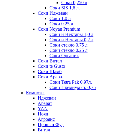
Соки 0,250 л
Соки SIS 1,6 л.
Соки Иджеван
Соки 1.0 л
Соки 0.25 л
Соки Noyan Premium
Соки и Нектары 1,0 л
Соки и Нектары 0,2 л
Соки стекло 0,75 л
Соки стекло 0,25 л
Соки Органик
Соки Витал
Соки te Gusto
Соки Шамб
Соки Арарат
Соки Tetra Pak 0,97л.
Соки Премиум ст. 0,75
Компоты
Иджеван
Арарат
YAN
Ноян
Агроянс
Прошян Фуд
Витал