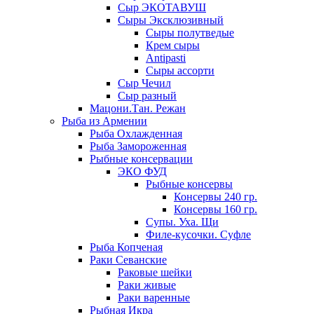
Сыр ЭКОТАВУШ
Сыры Эксклюзивный
Сыры полутведые
Крем сыры
Antipasti
Сыры ассорти
Сыр Чечил
Сыр разный
Мацони.Тан. Режан
Рыба из Армении
Рыба Охлажденная
Рыба Замороженная
Рыбные консервации
ЭКО ФУД
Рыбные консервы
Консервы 240 гр.
Консервы 160 гр.
Супы. Уха. Щи
Филе-кусочки. Суфле
Рыба Копченая
Раки Севанские
Раковые шейки
Раки живые
Раки варенные
Рыбная Икра