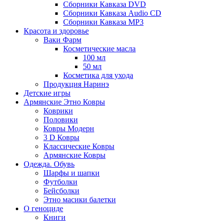
Сборники Кавказа DVD
Сборники Кавказа Audio CD
Сборники Кавказа MP3
Красота и здоровье
Ваки Фарм
Косметические масла
100 мл
50 мл
Косметика для ухода
Продукция Наринэ
Детские игры
Армянские Этно Ковры
Коврики
Половики
Ковры Модерн
3 D Ковры
Классические Ковры
Армянские Ковры
Одежда. Обувь
Шарфы и шапки
Футболки
Бейсболки
Этно масики балетки
О геноциде
Книги