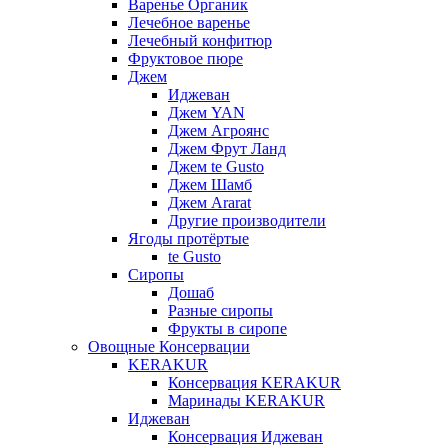
Варенье Органик
Лечебное варенье
Лечебный конфитюр
Фруктовое пюре
Джем
Иджеван
Джем YAN
Джем Агроянс
Джем Фрут Ланд
Джем te Gusto
Джем Шамб
Джем Ararat
Другие производители
Ягоды протёртые
te Gusto
Сиропы
Дошаб
Разные сиропы
Фрукты в сиропе
Овощные Консервации
KERAKUR
Консервация KERAKUR
Маринады KERAKUR
Иджеван
Консервация Иджеван