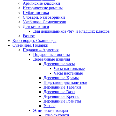
Армянские классики
Исторические романы
Публицистика
Словари. Разговорники
Учебники. Самоучители
Детские книги
Для дошкольников<br> и младших классов
Разное
Кроссворды. Сканворды
Сувениры. Подарки
Подарки – Армения
Подарочные монеты
Деревянные изделия
Деревянные часы
Часы настольные
Часы настенные
Деревянные Храмы
Подставки для напитков
Деревянные Тарелки
Деревянные Вазы
Деревянные Кресты
Деревянные Гранаты
Разное
Этнические товары
Этно скатерти