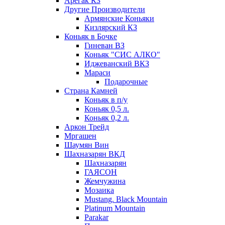
Арегак КЗ
Другие Производители
Армянские Коньяки
Кизлярский КЗ
Коньяк в Бочке
Гиневан ВЗ
Коньяк "СИС АЛКО"
Иджеванский ВКЗ
Мараси
Подарочные
Страна Камней
Коньяк в п/у
Коньяк 0,5 л.
Коньяк 0,2 л.
Аркон Трейд
Мргашен
Шаумян Вин
Шахназарян ВКД
Шахназарян
ГАЯСОН
Жемчужина
Мозаика
Mustang. Black Mountain
Platinum Mountain
Parakar