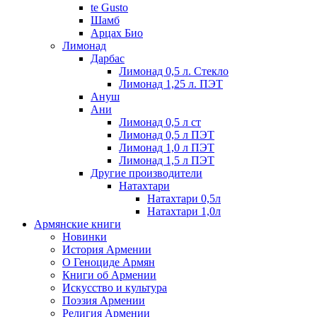
te Gusto
Шамб
Арцах Био
Лимонад
Дарбас
Лимонад 0,5 л. Стекло
Лимонад 1,25 л. ПЭТ
Ануш
Ани
Лимонад 0,5 л ст
Лимонад 0,5 л ПЭТ
Лимонад 1,0 л ПЭТ
Лимонад 1,5 л ПЭТ
Другие производители
Натахтари
Натахтари 0,5л
Натахтари 1,0л
Армянские книги
Новинки
История Армении
О Геноциде Армян
Книги об Армении
Иcкусство и культура
Поэзия Армении
Религия Армении