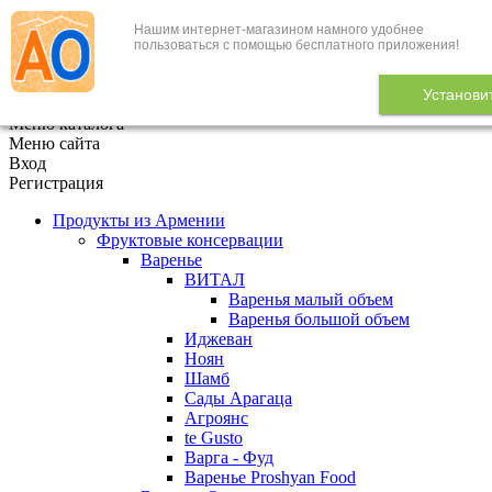
Нашим интернет-магазином намного удобнее
+7 (495) 646-888-1
пользоваться с помощью бесплатного приложения!
В корзине
0
товаров
Установи
x
Меню каталога
Меню сайта
Вход
Регистрация
Продукты из Армении
Фруктовые консервации
Варенье
ВИТАЛ
Варенья малый объем
Варенья большой объем
Иджеван
Ноян
Шамб
Сады Арагаца
Агроянс
te Gusto
Варга - Фуд
Варенье Proshyan Food