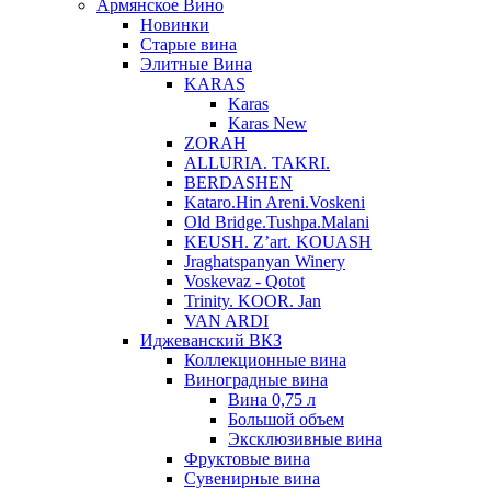
Армянское Вино
Новинки
Старые вина
Элитные Вина
KARAS
Karas
Karas New
ZORAH
ALLURIA. TAKRI.
BERDASHEN
Kataro.Hin Areni.Voskeni
Old Bridge.Tushpa.Malani
KEUSH. Z’art. KOUASH
Jraghatspanyan Winery
Voskevaz - Qotot
Trinity. KOOR. Jan
VAN ARDI
Иджеванский ВКЗ
Коллекционные вина
Виноградные вина
Вина 0,75 л
Большой объем
Эксклюзивные вина
Фруктовые вина
Cувенирные вина