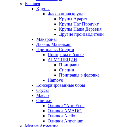
Бакалея
Крупы
Фасованная крупа
Крупы Арарат
Крупы Нат Продукт
Крупы Наша Деревня
Другие производители
Макароны
Лаваш. Матнакаш
Приправы. Специи
Приправы в банке
АРМСПЕЦИИ
Приправы
Специи
Приправы в фасовке
Hamove
Консервированные бобы
Соусы
Масло
Оливки
Оливки "Arm Eco"
Оливки AMADO
Оливки Aiello
Оливки Armenium
Мед из Армении