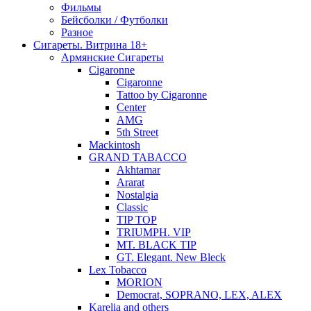
Фильмы
Бейсболки / Футболки
Разное
Сигареты. Витрина 18+
Армянские Сигареты
Cigaronne
Cigaronne
Tattoo by Cigaronne
Center
AMG
5th Street
Mackintosh
GRAND TABACCO
Akhtamar
Ararat
Nostalgia
Classic
TIP TOP
TRIUMPH. VIP
MT. BLACK TIP
GT. Elegant. New Bleck
Lex Tobacco
MORION
Democrat, SOPRANO, LEX, ALEX
Karelia and others