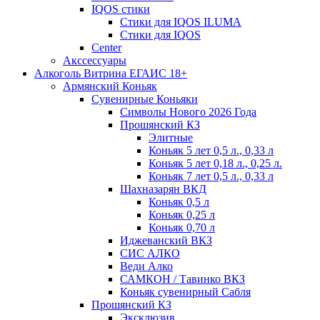
IQOS стики
Стики для IQOS ILUMA
Стики для IQOS
Сenter
Акссессуары
Алкоголь Витрина ЕГАИС 18+
Армянский Коньяк
Сувенирные Коньяки
Символы Нового 2026 Года
Прошянский КЗ
Элитные
Коньяк 5 лет 0,5 л., 0,33 л
Коньяк 5 лет 0,18 л., 0,25 л.
Коньяк 7 лет 0,5 л., 0,33 л
Шахназарян ВКД
Коньяк 0,5 л
Коньяк 0,25 л
Коньяк 0,70 л
Иджеванский ВКЗ
СИС АЛКО
Веди Алко
САМКОН / Тавинко ВКЗ
Коньяк сувенирный Сабля
Прошянский КЗ
Эксклюзив