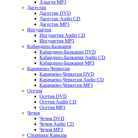
Адыгея MP3
Дагестан
Дагестан DVD
Дагестан Audio CD
Дагестан MP3
Ингушетия
Ингушетия Audio CD
Ингушетия MP3
Кабардино-Балкария
Кабардино-Балкария DVD
Кабардино-Балкария Audio CD
Кабардино-Балкария MP3
Карачаево-Черкесия
Карачаево-Черкесия DVD
Карачаево-Черкесия Audio CD
Карачаево-Черкесия MP3
Осетия
Осетия DVD
Осетия Audio CD
Осетия MP3
Чечня
Чечня DVD
Чечня Audio CD
Чечня MP3
Сборники Кавказа