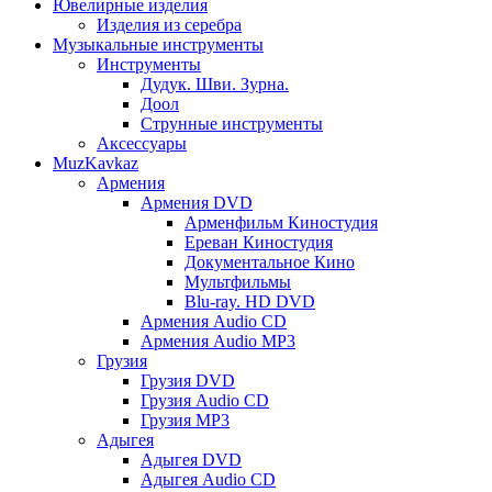
Ювелирные изделия
Изделия из серебра
Музыкальные инструменты
Инструменты
Дудук. Шви. Зурна.
Доол
Струнные инструменты
Аксессуары
MuzKavkaz
Армения
Армения DVD
Арменфильм Киностудия
Ереван Киностудия
Документальное Кино
Мультфильмы
Blu-ray. HD DVD
Армения Audio CD
Армения Audio MP3
Грузия
Грузия DVD
Грузия Audio CD
Грузия MP3
Адыгея
Адыгея DVD
Адыгея Audio CD