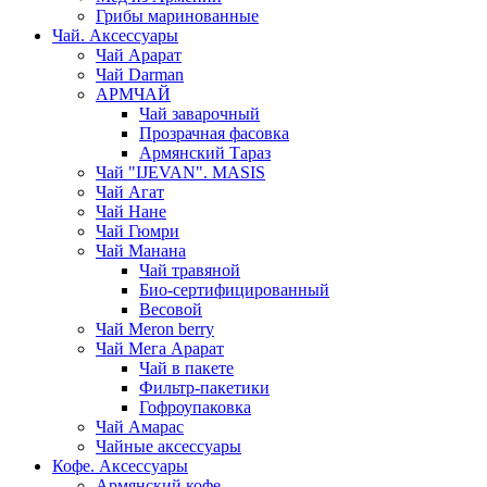
Грибы маринованные
Чай. Аксессуары
Чай Арарат
Чай Darman
АРМЧАЙ
Чай заварочный
Прозрачная фасовка
Армянский Тараз
Чай "IJEVAN". MASIS
Чай Агат
Чай Нане
Чай Гюмри
Чай Манана
Чай травяной
Био-сертифицированный
Весовой
Чай Meron berry
Чай Мега Арарат
Чай в пакете
Фильтр-пакетики
Гофроупаковка
Чай Амарас
Чайные аксессуары
Кофе. Аксессуары
Армянский кофе