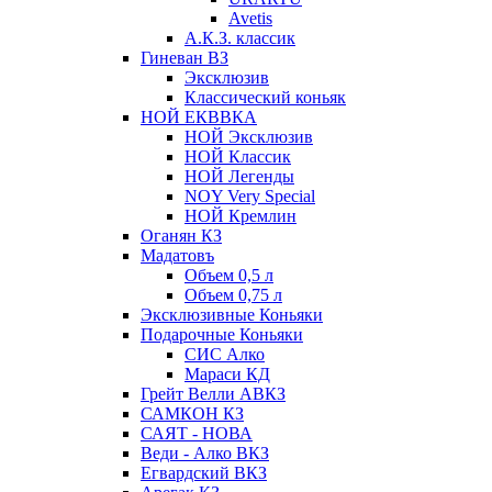
Avetis
А.К.З. классик
Гиневан ВЗ
Эксклюзив
Классический коньяк
НОЙ ЕКВВКА
НОЙ Эксклюзив
НОЙ Классик
НОЙ Легенды
NOY Very Speсial
НОЙ Кремлин
Оганян КЗ
Мадатовъ
Объем 0,5 л
Объем 0,75 л
Эксклюзивные Коньяки
Подарочные Коньяки
СИС Алко
Мараси КД
Грейт Велли АВКЗ
САМКОН КЗ
САЯТ - НОВА
Веди - Алко ВКЗ
Егвардский ВКЗ