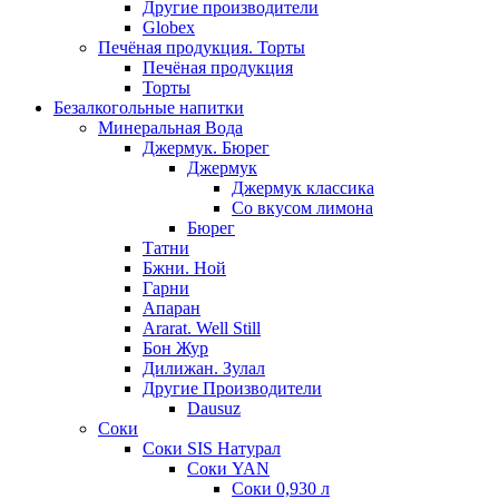
Другие производители
Globex
Печёная продукция. Торты
Печёная продукция
Торты
Безалкогольные напитки
Минеральная Вода
Джермук. Бюрег
Джермук
Джермук классика
Со вкусом лимона
Бюрег
Татни
Бжни. Ной
Гарни
Апаран
Ararat. Well Still
Бон Жур
Дилижан. Зулал
Другие Производители
Dausuz
Соки
Соки SIS Натурал
Соки YAN
Соки 0,930 л