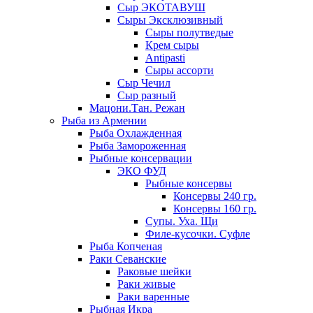
Сыр ЭКОТАВУШ
Сыры Эксклюзивный
Сыры полутведые
Крем сыры
Antipasti
Сыры ассорти
Сыр Чечил
Сыр разный
Мацони.Тан. Режан
Рыба из Армении
Рыба Охлажденная
Рыба Замороженная
Рыбные консервации
ЭКО ФУД
Рыбные консервы
Консервы 240 гр.
Консервы 160 гр.
Супы. Уха. Щи
Филе-кусочки. Суфле
Рыба Копченая
Раки Севанские
Раковые шейки
Раки живые
Раки варенные
Рыбная Икра