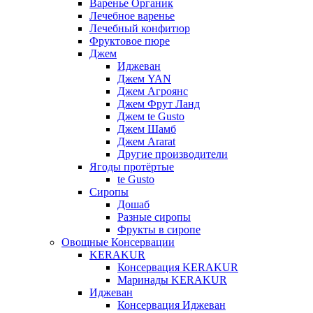
Варенье Органик
Лечебное варенье
Лечебный конфитюр
Фруктовое пюре
Джем
Иджеван
Джем YAN
Джем Агроянс
Джем Фрут Ланд
Джем te Gusto
Джем Шамб
Джем Ararat
Другие производители
Ягоды протёртые
te Gusto
Сиропы
Дошаб
Разные сиропы
Фрукты в сиропе
Овощные Консервации
KERAKUR
Консервация KERAKUR
Маринады KERAKUR
Иджеван
Консервация Иджеван