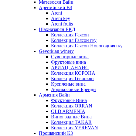
Матевосян Вайн
Аренийский ВЗ
Areni
Areni key
Areni fruits
Шахназарян ЕКД
Коллекция Гаясон
Коллекция Гаясон п/у
Коллекция Гаясон Новогодняя п/у
Gevorkian winery
Сувенирные вина
Фруктовые вина
АРИАЦ. АНАИС
Коллекция КОРОНА
Коллекция Геворкян
Крепленые вина
Абрикосовый Бренди
Армения Вайн
Фруктовые Вина
Коллекция ORRAN
OLD ARMENIA
Виноградные Вина
Коллекция TAKAR
Коллекция YEREVAN
Прошянский КЗ