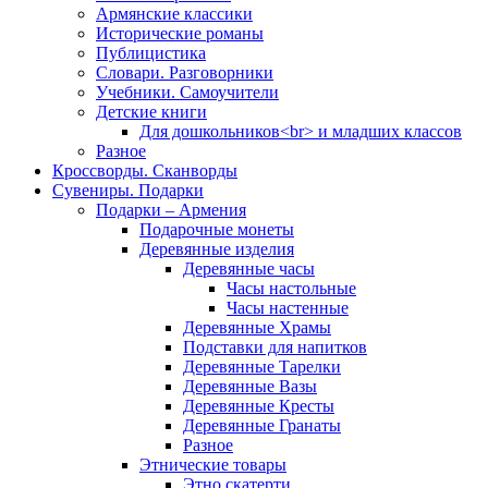
Армянские классики
Исторические романы
Публицистика
Словари. Разговорники
Учебники. Самоучители
Детские книги
Для дошкольников<br> и младших классов
Разное
Кроссворды. Сканворды
Сувениры. Подарки
Подарки – Армения
Подарочные монеты
Деревянные изделия
Деревянные часы
Часы настольные
Часы настенные
Деревянные Храмы
Подставки для напитков
Деревянные Тарелки
Деревянные Вазы
Деревянные Кресты
Деревянные Гранаты
Разное
Этнические товары
Этно скатерти