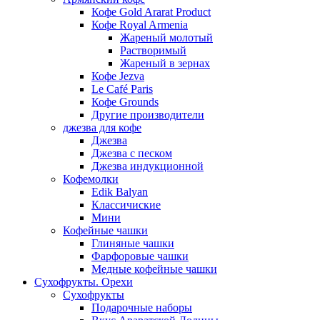
Кофе Gold Ararat Product
Кофе Royal Armenia
Жареный молотый
Растворимый
Жареный в зернах
Кофе Jezva
Le Café Paris
Кофе Grounds
Другие производители
джезва для кофе
Джезва
Джезва с песком
Джезва индукционной
Кофемолки
Edik Balyan
Классичиские
Мини
Кофейные чашки
Глиняные чашки
Фарфоровые чашки
Медные кофейные чашки
Сухофрукты. Орехи
Сухофрукты
Подарочные наборы