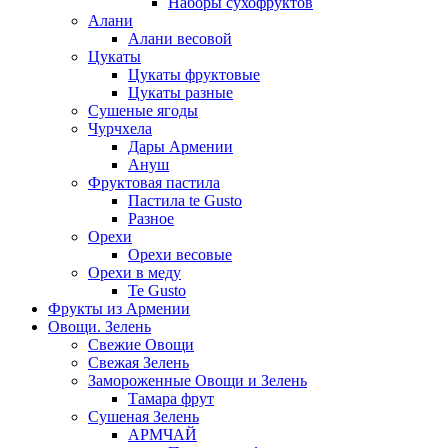
Наборы сухофруктов
Алани
Алани весовой
Цукаты
Цукаты фруктовые
Цукаты разные
Сушеные ягоды
Чурчхела
Дары Армении
Ануш
Фруктовая пастила
Пастила te Gusto
Разное
Орехи
Орехи весовые
Орехи в меду
Te Gusto
Фрукты из Армении
Овощи. Зелень
Свежие Овощи
Свежая Зелень
Замороженные Овощи и Зелень
Тамара фрут
Сушеная Зелень
АРМЧАЙ