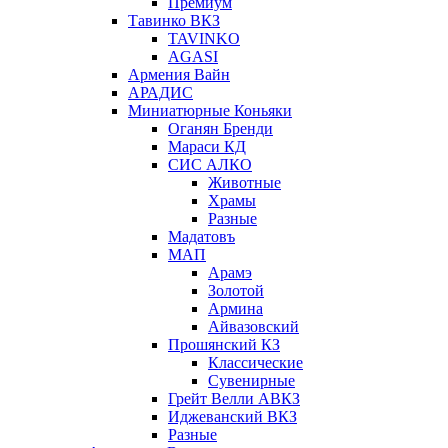
Премиум
Тавинко ВКЗ
TAVINKO
AGASI
Армения Вайн
АРАДИС
Миниатюрные Коньяки
Оганян Бренди
Мараси КД
СИС АЛКО
Животные
Храмы
Разные
Мадатовъ
МАП
Арамэ
Золотой
Армина
Айвазовский
Прошянский КЗ
Классические
Сувенирные
Грейт Велли АВКЗ
Иджеванский ВКЗ
Разные