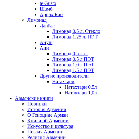
te Gusto
Шамб
Арцах Био
Лимонад
Дарбас
Лимонад 0,5 л. Стекло
Лимонад 1,25 л. ПЭТ
Ануш
Ани
Лимонад 0,5 л ст
Лимонад 0,5 л ПЭТ
Лимонад 1,0 л ПЭТ
Лимонад 1,5 л ПЭТ
Другие производители
Натахтари
Натахтари 0,5л
Натахтари 1,0л
Армянские книги
Новинки
История Армении
О Геноциде Армян
Книги об Армении
Иcкусство и культура
Поэзия Армении
Религия Армении