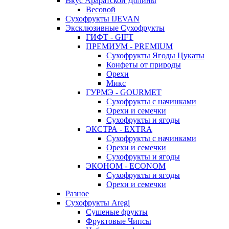
Вкус Араратской Долины
Весовой
Сухофрукты IJEVAN
Эксклюзивные Сухофрукты
ГИФТ - GIFT
ПРЕМИУМ - PREMIUM
Сухофрукты Ягоды Цукаты
Конфеты от природы
Орехи
Микс
ГУРМЭ - GOURMET
Сухофрукты с начинками
Орехи и семечки
Сухофрукты и ягоды
ЭКСТРА - EXTRA
Сухофрукты с начинками
Орехи и семечки
Сухофрукты и ягоды
ЭКОНОМ - ECONOM
Сухофрукты и ягоды
Орехи и семечки
Разное
Сухофрукты Aregi
Сушеные фрукты
Фруктовые Чипсы