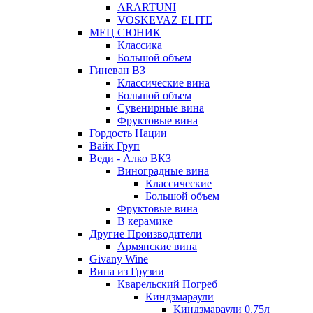
ARARTUNI
VOSKEVAZ ELITE
МЕЦ СЮНИК
Классика
Большой объем
Гиневан ВЗ
Классические вина
Большой объем
Сувенирные вина
Фруктовые вина
Гордость Нации
Вайк Груп
Веди - Алко ВКЗ
Виноградные вина
Классические
Большой объем
Фруктовые вина
В керамике
Другие Производители
Армянские вина
Givany Wine
Вина из Грузии
Кварельский Погреб
Киндзмараули
Киндзмараули 0,75л