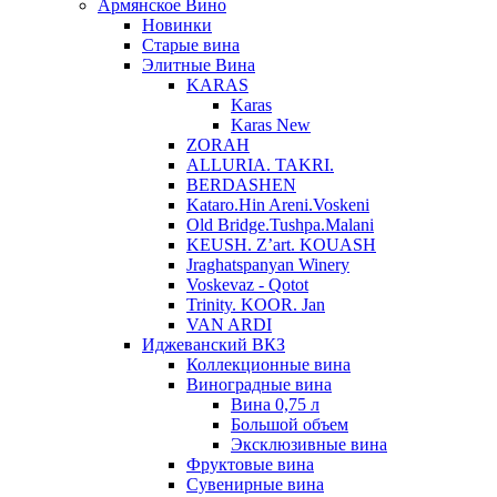
Армянское Вино
Новинки
Старые вина
Элитные Вина
KARAS
Karas
Karas New
ZORAH
ALLURIA. TAKRI.
BERDASHEN
Kataro.Hin Areni.Voskeni
Old Bridge.Tushpa.Malani
KEUSH. Z’art. KOUASH
Jraghatspanyan Winery
Voskevaz - Qotot
Trinity. KOOR. Jan
VAN ARDI
Иджеванский ВКЗ
Коллекционные вина
Виноградные вина
Вина 0,75 л
Большой объем
Эксклюзивные вина
Фруктовые вина
Cувенирные вина