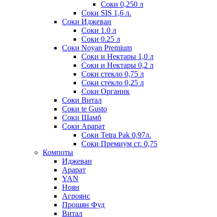
Соки 0,250 л
Соки SIS 1,6 л.
Соки Иджеван
Соки 1.0 л
Соки 0.25 л
Соки Noyan Premium
Соки и Нектары 1,0 л
Соки и Нектары 0,2 л
Соки стекло 0,75 л
Соки стекло 0,25 л
Соки Органик
Соки Витал
Соки te Gusto
Соки Шамб
Соки Арарат
Соки Tetra Pak 0,97л.
Соки Премиум ст. 0,75
Компоты
Иджеван
Арарат
YAN
Ноян
Агроянс
Прошян Фуд
Витал