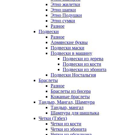
Этно жилетки
Этно шапки
Этно Подушки
Этно сумки
Разное
Подвески
Разное
Армянские буквы
Подвески маски
Подвески в машину
Подвески из дерева
Подвески из кости
Подвески из эбонита
Подвески Ностальгия
Браслеты
Разное
Браслеты из бисера
Кожаные браслеты
Тандыр, Мангал, Шампура
Тандыр, мангал
Шампура для шашлыка
Четки (Тзбех)
Четки из кости
Четки из эбонита
Четки из обсидиана