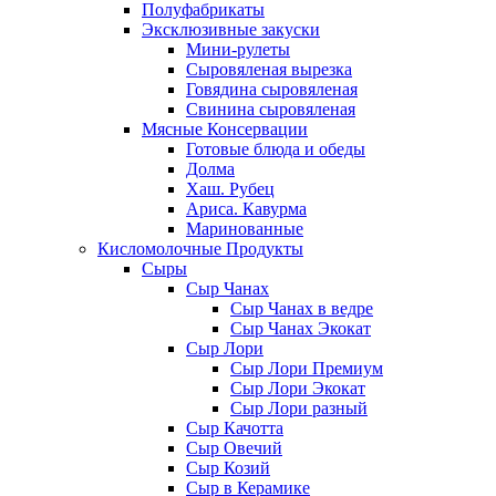
Полуфабрикаты
Эксклюзивные закуски
Мини-рулеты
Сыровяленая вырезка
Говядина сыровяленая
Свинина сыровяленая
Мясные Консервации
Готовые блюда и обеды
Долма
Хаш. Рубец
Ариса. Кавурма
Маринованные
Кисломолочные Продукты
Сыры
Сыр Чанах
Сыр Чанах в ведре
Сыр Чанах Экокат
Сыр Лори
Сыр Лори Премиум
Сыр Лори Экокат
Сыр Лори разный
Сыр Качотта
Сыр Овечий
Сыр Козий
Сыр в Керамике