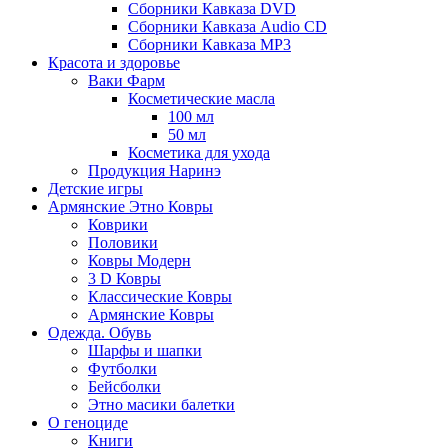
Сборники Кавказа DVD
Сборники Кавказа Audio CD
Сборники Кавказа MP3
Красота и здоровье
Ваки Фарм
Косметические масла
100 мл
50 мл
Косметика для ухода
Продукция Наринэ
Детские игры
Армянские Этно Ковры
Коврики
Половики
Ковры Модерн
3 D Ковры
Классические Ковры
Армянские Ковры
Одежда. Обувь
Шарфы и шапки
Футболки
Бейсболки
Этно масики балетки
О геноциде
Книги