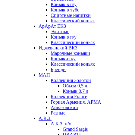
Коньяк в п/у
Коньяк в тубе
Спиртные напитки
Классический коньяк
АрАрАт ЕКЗ
Элитные
Коньяк в п/у
Классический коньяк
Иджеванский ВКЗ
Марочные коньяки
Коньяки п/у
Классический коньяк
Бренди
МАП
Коллекция Золотой
Объем 0,5 л
Коньяк 0,7 л
Коллекция France
Горная Армения. АРМА
Айвазовский
Разные
А.К.З.
А.К.З. п/у
Grand Sargis
URARTU