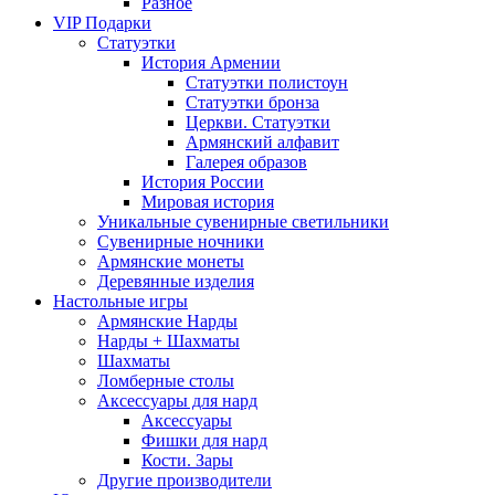
Разное
VIP Подарки
Статуэтки
История Армении
Статуэтки полистоун
Статуэтки бронза
Церкви. Статуэтки
Армянский алфавит
Галерея образов
История России
Мировая история
Уникальные сувенирные светильники
Сувенирные ночники
Армянские монеты
Деревянные изделия
Настольные игры
Армянские Нарды
Нарды + Шахматы
Шахматы
Ломберные столы
Аксессуары для нард
Аксессуары
Фишки для нард
Кости. Зары
Другие производители