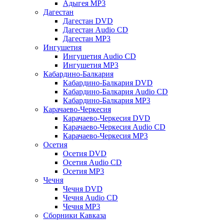
Адыгея MP3
Дагестан
Дагестан DVD
Дагестан Audio CD
Дагестан MP3
Ингушетия
Ингушетия Audio CD
Ингушетия MP3
Кабардино-Балкария
Кабардино-Балкария DVD
Кабардино-Балкария Audio CD
Кабардино-Балкария MP3
Карачаево-Черкесия
Карачаево-Черкесия DVD
Карачаево-Черкесия Audio CD
Карачаево-Черкесия MP3
Осетия
Осетия DVD
Осетия Audio CD
Осетия MP3
Чечня
Чечня DVD
Чечня Audio CD
Чечня MP3
Сборники Кавказа