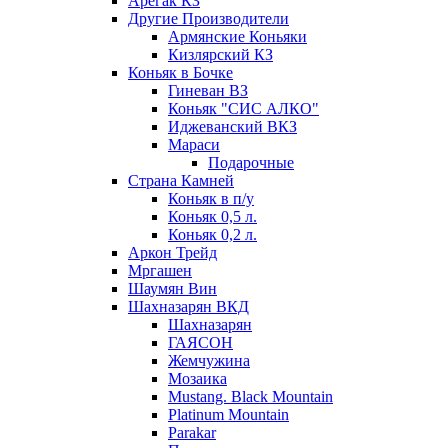
Арегак КЗ
Другие Производители
Армянские Коньяки
Кизлярский КЗ
Коньяк в Бочке
Гиневан ВЗ
Коньяк "СИС АЛКО"
Иджеванский ВКЗ
Мараси
Подарочные
Страна Камней
Коньяк в п/у
Коньяк 0,5 л.
Коньяк 0,2 л.
Аркон Трейд
Мргашен
Шаумян Вин
Шахназарян ВКД
Шахназарян
ГАЯСОН
Жемчужина
Мозаика
Mustang. Black Mountain
Platinum Mountain
Parakar