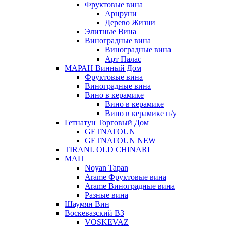
Фруктовые вина
Арцруни
Дерево Жизни
Элитные Вина
Виноградные вина
Виноградные вина
Арт Палас
МАРАН Винный Дом
Фруктовые вина
Виноградные вина
Вино в керамике
Вино в керамике
Вино в керамике п/у
Гетнатун Торговый Дом
GETNATOUN
GETNATOUN NEW
TIRANI. OLD CHINARI
МАП
Noyan Tapan
Arame Фруктовые вина
Arame Виноградные вина
Разные вина
Шаумян Вин
Воскевазский ВЗ
VOSKEVAZ