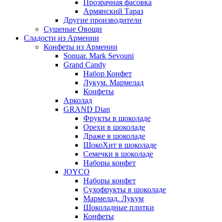
Прозрачная фасовка
Армянский Тараз
Другие производители
Сушеные Овощи
Сладости из Армении
Конфеты из Армении
Sonuar. Mark Sevouni
Grand Candy
Набор Конфет
Лукум. Мармелад
Конфеты
Арколад
GRAND Dian
Фрукты в шоколаде
Орехи в шоколаде
Драже в шоколаде
ШокоХит в шоколаде
Семечки в шоколаде
Наборы конфет
JOYCO
Наборы конфет
Сухофрукты в шоколаде
Мармелад. Лукум
Шоколадные плитки
Конфеты