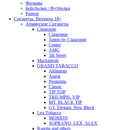
Фильмы
Бейсболки / Футболки
Разное
Сигареты. Витрина 18+
Армянские Сигареты
Cigaronne
Cigaronne
Tattoo by Cigaronne
Center
AMG
5th Street
Mackintosh
GRAND TABACCO
Akhtamar
Ararat
Nostalgia
Classic
TIP TOP
TRIUMPH. VIP
MT. BLACK TIP
GT. Elegant. New Bleck
Lex Tobacco
MORION
SOPRANO, LEX, ALEX
Karelia and others