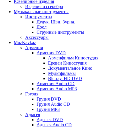
Ювелирные изделия
Изделия из серебра
Музыкальные инструменты
Инструменты
Дудук. Шви. Зурна.
Доол
Струнные инструменты
Аксессуары
MuzKavkaz
Армения
Армения DVD
Арменфильм Киностудия
Ереван Киностудия
Документальное Кино
Мультфильмы
Blu-ray. HD DVD
Армения Audio CD
Армения Audio MP3
Грузия
Грузия DVD
Грузия Audio CD
Грузия MP3
Адыгея
Адыгея DVD
Адыгея Audio CD