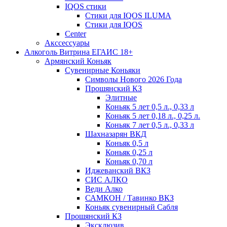
IQOS стики
Стики для IQOS ILUMA
Стики для IQOS
Сenter
Акссессуары
Алкоголь Витрина ЕГАИС 18+
Армянский Коньяк
Сувенирные Коньяки
Символы Нового 2026 Года
Прошянский КЗ
Элитные
Коньяк 5 лет 0,5 л., 0,33 л
Коньяк 5 лет 0,18 л., 0,25 л.
Коньяк 7 лет 0,5 л., 0,33 л
Шахназарян ВКД
Коньяк 0,5 л
Коньяк 0,25 л
Коньяк 0,70 л
Иджеванский ВКЗ
СИС АЛКО
Веди Алко
САМКОН / Тавинко ВКЗ
Коньяк сувенирный Сабля
Прошянский КЗ
Эксклюзив