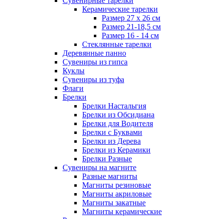
Сувенирные тарелки
Керамические тарелки
Размер 27 х 26 см
Размер 21-18,5 см
Размер 16 - 14 см
Стеклянные тарелки
Деревянные панно
Сувениры из гипса
Куклы
Сувениры из туфа
Флаги
Брелки
Брелки Настальгия
Брелки из Обсидиана
Брелки для Водителя
Брелки с Буквами
Брелки из Дерева
Брелки из Керамики
Брелки Разные
Сувениры на магните
Разные магниты
Магниты резиновые
Магниты акриловые
Магниты закатные
Магниты керамические