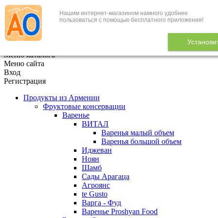
Нашим интернет-магазином намного удобнее
+7 (495) 646-888-1
пользоваться с помощью бесплатного приложения!
В корзине
0
товаров
Установи
x
Меню каталога
Меню сайта
Вход
Регистрация
Продукты из Армении
Фруктовые консервации
Варенье
ВИТАЛ
Варенья малый объем
Варенья большой объем
Иджеван
Ноян
Шамб
Сады Арагаца
Агроянс
te Gusto
Варга - Фуд
Варенье Proshyan Food