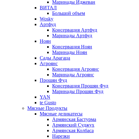
Маринады Иджеван
ВИТАЛ
Большой объем
Wosky
Артфуд
Консервация Артфуд
Маринады Артфуд
Ноян
Консервация Ноян
Маринады Ноян
Сады Арагаца
Агроянс
Консервация Агроянс
Маринады Агроянс
Прошян Фуд
Консервация Прошян Фуд
Маринады Прошян Фуд
YAN
te Gusto
Мясные Продукты
Мясные деликатесы
Армянская Бастурма
Армянский Суджух
Армянская Колбаса
Нарезки