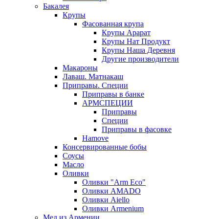
Бакалея
Крупы
Фасованная крупа
Крупы Арарат
Крупы Нат Продукт
Крупы Наша Деревня
Другие производители
Макароны
Лаваш. Матнакаш
Приправы. Специи
Приправы в банке
АРМСПЕЦИИ
Приправы
Специи
Приправы в фасовке
Hamove
Консервированные бобы
Соусы
Масло
Оливки
Оливки "Arm Eco"
Оливки AMADO
Оливки Aiello
Оливки Armenium
Мед из Армении