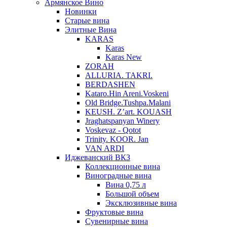
Армянское Вино
Новинки
Старые вина
Элитные Вина
KARAS
Karas
Karas New
ZORAH
ALLURIA. TAKRI.
BERDASHEN
Kataro.Hin Areni.Voskeni
Old Bridge.Tushpa.Malani
KEUSH. Z’art. KOUASH
Jraghatspanyan Winery
Voskevaz - Qotot
Trinity. KOOR. Jan
VAN ARDI
Иджеванский ВКЗ
Коллекционные вина
Виноградные вина
Вина 0,75 л
Большой объем
Эксклюзивные вина
Фруктовые вина
Cувенирные вина