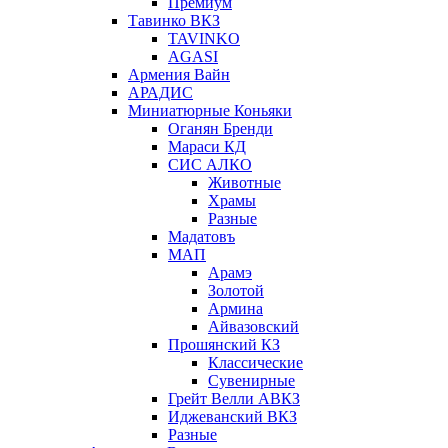
Премиум
Тавинко ВКЗ
TAVINKO
AGASI
Армения Вайн
АРАДИС
Миниатюрные Коньяки
Оганян Бренди
Мараси КД
СИС АЛКО
Животные
Храмы
Разные
Мадатовъ
МАП
Арамэ
Золотой
Армина
Айвазовский
Прошянский КЗ
Классические
Сувенирные
Грейт Велли АВКЗ
Иджеванский ВКЗ
Разные