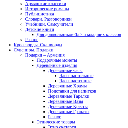
Армянские классики
Исторические романы
Публицистика
Словари. Разговорники
Учебники. Самоучители
Детские книги
Для дошкольников<br> и младших классов
Разное
Кроссворды. Сканворды
Сувениры. Подарки
Подарки – Армения
Подарочные монеты
Деревянные изделия
Деревянные часы
Часы настольные
Часы настенные
Деревянные Храмы
Подставки для напитков
Деревянные Тарелки
Деревянные Вазы
Деревянные Кресты
Деревянные Гранаты
Разное
Этнические товары
Этно скатерти