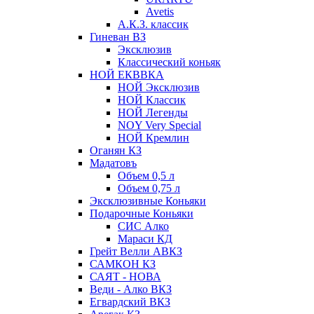
Avetis
А.К.З. классик
Гиневан ВЗ
Эксклюзив
Классический коньяк
НОЙ ЕКВВКА
НОЙ Эксклюзив
НОЙ Классик
НОЙ Легенды
NOY Very Speсial
НОЙ Кремлин
Оганян КЗ
Мадатовъ
Объем 0,5 л
Объем 0,75 л
Эксклюзивные Коньяки
Подарочные Коньяки
СИС Алко
Мараси КД
Грейт Велли АВКЗ
САМКОН КЗ
САЯТ - НОВА
Веди - Алко ВКЗ
Егвардский ВКЗ