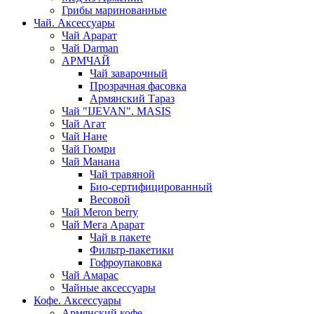
Грибы маринованные
Чай. Аксессуары
Чай Арарат
Чай Darman
АРМЧАЙ
Чай заварочный
Прозрачная фасовка
Армянский Тараз
Чай "IJEVAN". MASIS
Чай Агат
Чай Нане
Чай Гюмри
Чай Манана
Чай травяной
Био-сертифицированный
Весовой
Чай Meron berry
Чай Мега Арарат
Чай в пакете
Фильтр-пакетики
Гофроупаковка
Чай Амарас
Чайные аксессуары
Кофе. Аксессуары
Армянский кофе