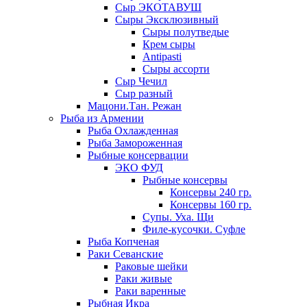
Сыр ЭКОТАВУШ
Сыры Эксклюзивный
Сыры полутведые
Крем сыры
Antipasti
Сыры ассорти
Сыр Чечил
Сыр разный
Мацони.Тан. Режан
Рыба из Армении
Рыба Охлажденная
Рыба Замороженная
Рыбные консервации
ЭКО ФУД
Рыбные консервы
Консервы 240 гр.
Консервы 160 гр.
Супы. Уха. Щи
Филе-кусочки. Суфле
Рыба Копченая
Раки Севанские
Раковые шейки
Раки живые
Раки варенные
Рыбная Икра