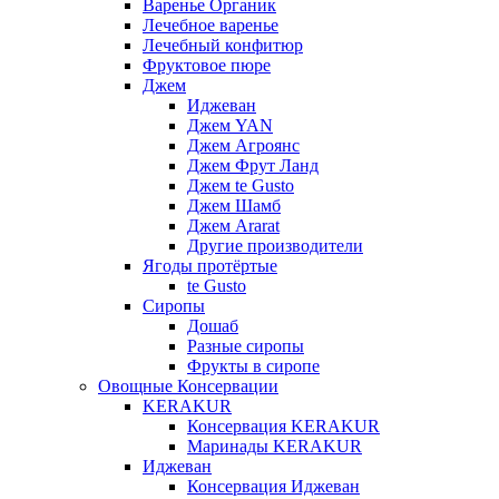
Варенье Органик
Лечебное варенье
Лечебный конфитюр
Фруктовое пюре
Джем
Иджеван
Джем YAN
Джем Агроянс
Джем Фрут Ланд
Джем te Gusto
Джем Шамб
Джем Ararat
Другие производители
Ягоды протёртые
te Gusto
Сиропы
Дошаб
Разные сиропы
Фрукты в сиропе
Овощные Консервации
KERAKUR
Консервация KERAKUR
Маринады KERAKUR
Иджеван
Консервация Иджеван