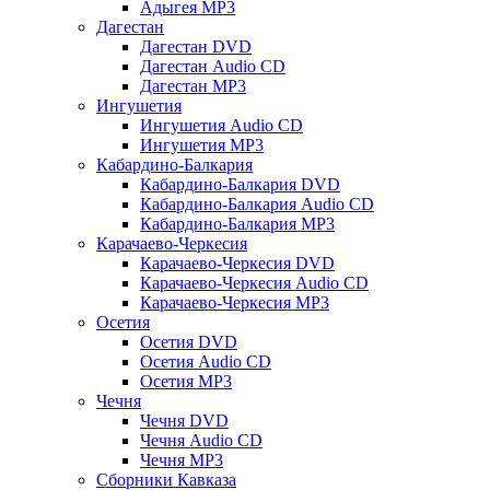
Адыгея MP3
Дагестан
Дагестан DVD
Дагестан Audio CD
Дагестан MP3
Ингушетия
Ингушетия Audio CD
Ингушетия MP3
Кабардино-Балкария
Кабардино-Балкария DVD
Кабардино-Балкария Audio CD
Кабардино-Балкария MP3
Карачаево-Черкесия
Карачаево-Черкесия DVD
Карачаево-Черкесия Audio CD
Карачаево-Черкесия MP3
Осетия
Осетия DVD
Осетия Audio CD
Осетия MP3
Чечня
Чечня DVD
Чечня Audio CD
Чечня MP3
Сборники Кавказа