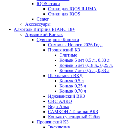
IQOS стики
Стики для IQOS ILUMA
Стики для IQOS
Сenter
Акссессуары
Алкоголь Витрина ЕГАИС 18+
Армянский Коньяк
Сувенирные Коньяки
Символы Нового 2026 Года
Прошянский КЗ
Элитные
Коньяк 5 лет 0,5 л., 0,33 л
Коньяк 5 лет 0,18 л., 0,25 л.
Коньяк 7 лет 0,5 л., 0,33 л
Шахназарян ВКД
Коньяк 0,5 л
Коньяк 0,25 л
Коньяк 0,70 л
Иджеванский ВКЗ
СИС АЛКО
Веди Алко
САМКОН / Тавинко ВКЗ
Коньяк сувенирный Сабля
Прошянский КЗ
Эксклюзив