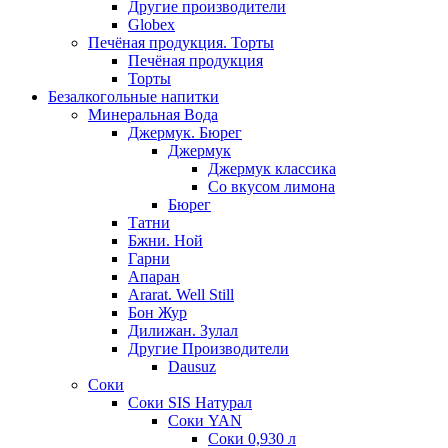
Другие производители
Globex
Печёная продукция. Торты
Печёная продукция
Торты
Безалкогольные напитки
Минеральная Вода
Джермук. Бюрег
Джермук
Джермук классика
Со вкусом лимона
Бюрег
Татни
Бжни. Ной
Гарни
Апаран
Ararat. Well Still
Бон Жур
Дилижан. Зулал
Другие Производители
Dausuz
Соки
Соки SIS Натурал
Соки YAN
Соки 0,930 л