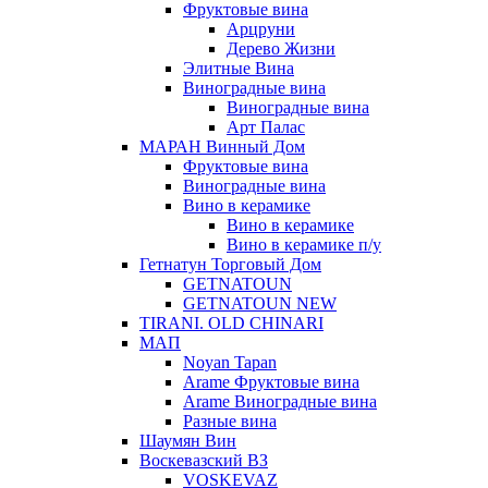
Фруктовые вина
Арцруни
Дерево Жизни
Элитные Вина
Виноградные вина
Виноградные вина
Арт Палас
МАРАН Винный Дом
Фруктовые вина
Виноградные вина
Вино в керамике
Вино в керамике
Вино в керамике п/у
Гетнатун Торговый Дом
GETNATOUN
GETNATOUN NEW
TIRANI. OLD CHINARI
МАП
Noyan Tapan
Arame Фруктовые вина
Arame Виноградные вина
Разные вина
Шаумян Вин
Воскевазский ВЗ
VOSKEVAZ