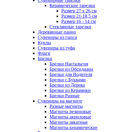
Сувенирные тарелки
Керамические тарелки
Размер 27 х 26 см
Размер 21-18,5 см
Размер 16 - 14 см
Стеклянные тарелки
Деревянные панно
Сувениры из гипса
Куклы
Сувениры из туфа
Флаги
Брелки
Брелки Настальгия
Брелки из Обсидиана
Брелки для Водителя
Брелки с Буквами
Брелки из Дерева
Брелки из Керамики
Брелки Разные
Сувениры на магните
Разные магниты
Магниты резиновые
Магниты акриловые
Магниты закатные
Магниты керамические