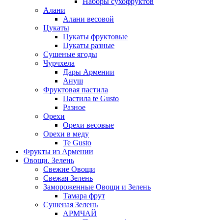
Наборы сухофруктов
Алани
Алани весовой
Цукаты
Цукаты фруктовые
Цукаты разные
Сушеные ягоды
Чурчхела
Дары Армении
Ануш
Фруктовая пастила
Пастила te Gusto
Разное
Орехи
Орехи весовые
Орехи в меду
Te Gusto
Фрукты из Армении
Овощи. Зелень
Свежие Овощи
Свежая Зелень
Замороженные Овощи и Зелень
Тамара фрут
Сушеная Зелень
АРМЧАЙ