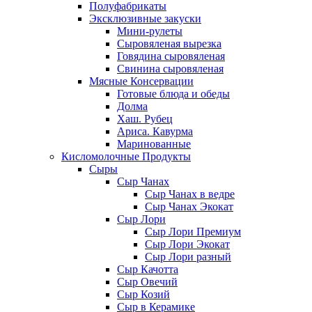
Полуфабрикаты
Эксклюзивные закуски
Мини-рулеты
Сыровяленая вырезка
Говядина сыровяленая
Свинина сыровяленая
Мясные Консервации
Готовые блюда и обеды
Долма
Хаш. Рубец
Ариса. Кавурма
Маринованные
Кисломолочные Продукты
Сыры
Сыр Чанах
Сыр Чанах в ведре
Сыр Чанах Экокат
Сыр Лори
Сыр Лори Премиум
Сыр Лори Экокат
Сыр Лори разный
Сыр Качотта
Сыр Овечий
Сыр Козий
Сыр в Керамике