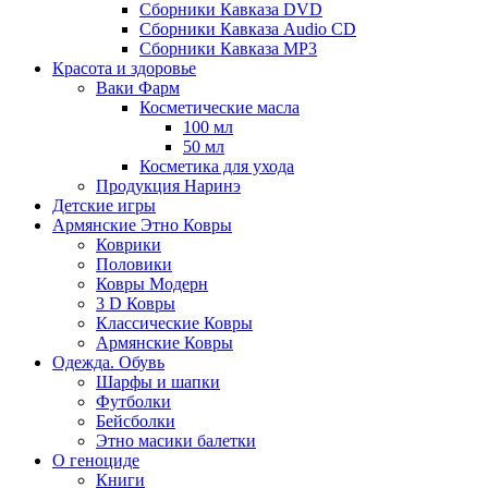
Сборники Кавказа DVD
Сборники Кавказа Audio CD
Сборники Кавказа MP3
Красота и здоровье
Ваки Фарм
Косметические масла
100 мл
50 мл
Косметика для ухода
Продукция Наринэ
Детские игры
Армянские Этно Ковры
Коврики
Половики
Ковры Модерн
3 D Ковры
Классические Ковры
Армянские Ковры
Одежда. Обувь
Шарфы и шапки
Футболки
Бейсболки
Этно масики балетки
О геноциде
Книги