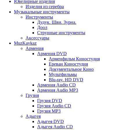
Ювелирные изделия
Изделия из серебра
Музыкальные инструменты
Инструменты
Дудук. Шви. Зурна.
Доол
Струнные инструменты
Аксессуары
MuzKavkaz
Армения
Армения DVD
Арменфильм Киностудия
Ереван Киностудия
Документальное Кино
Мультфильмы
Blu-ray. HD DVD
Армения Audio CD
Армения Audio MP3
Грузия
Грузия DVD
Грузия Audio CD
Грузия MP3
Адыгея
Адыгея DVD
Адыгея Audio CD