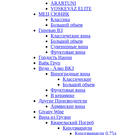
ARARTUNI
VOSKEVAZ ELITE
МЕЦ СЮНИК
Классика
Большой объем
Гиневан ВЗ
Классические вина
Большой объем
Сувенирные вина
Фруктовые вина
Гордость Нации
Вайк Груп
Веди - Алко ВКЗ
Виноградные вина
Классические
Большой объем
Фруктовые вина
В керамике
Другие Производители
Армянские вина
Givany Wine
Вина из Грузии
Кварельский Погреб
Киндзмараули
Киндзмараули 0,75л