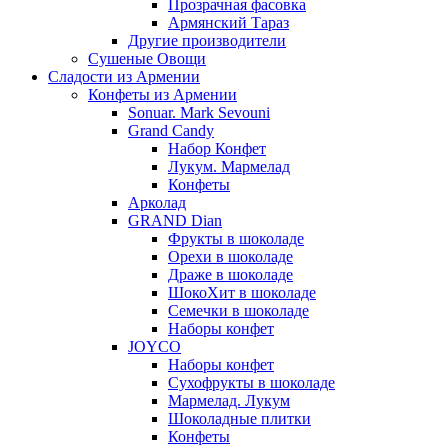
Прозрачная фасовка
Армянский Тараз
Другие производители
Сушеные Овощи
Сладости из Армении
Конфеты из Армении
Sonuar. Mark Sevouni
Grand Candy
Набор Конфет
Лукум. Мармелад
Конфеты
Арколад
GRAND Dian
Фрукты в шоколаде
Орехи в шоколаде
Драже в шоколаде
ШокоХит в шоколаде
Семечки в шоколаде
Наборы конфет
JOYCO
Наборы конфет
Сухофрукты в шоколаде
Мармелад. Лукум
Шоколадные плитки
Конфеты