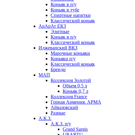
Коньяк в п/у
Коньяк в тубе
Спиртные напитки
Классический коньяк
АрАрАт ЕКЗ
Элитные
Коньяк в п/у
Классический коньяк
Иджеванский ВКЗ
Марочные коньяки
Коньяки п/у
Классический коньяк
Бренди
МАП
Коллекция Золотой
Объем 0,5 л
Коньяк 0,7 л
Коллекция France
Горная Армения. АРМА
Айвазовский
Разные
А.К.З.
А.К.З. п/у
Grand Sargis
URARTU