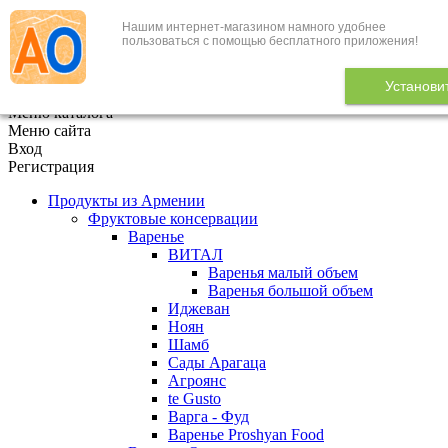
Нашим интернет-магазином намного удобнее
+7 (495) 646-888-1
пользоваться с помощью бесплатного приложения!
В корзине
0
товаров
Установи
x
Меню каталога
Меню сайта
Вход
Регистрация
Продукты из Армении
Фруктовые консервации
Варенье
ВИТАЛ
Варенья малый объем
Варенья большой объем
Иджеван
Ноян
Шамб
Сады Арагаца
Агроянс
te Gusto
Варга - Фуд
Варенье Proshyan Food