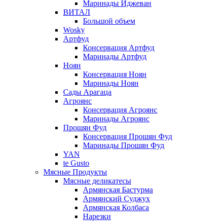
Маринады Иджеван
ВИТАЛ
Большой объем
Wosky
Артфуд
Консервация Артфуд
Маринады Артфуд
Ноян
Консервация Ноян
Маринады Ноян
Сады Арагаца
Агроянс
Консервация Агроянс
Маринады Агроянс
Прошян Фуд
Консервация Прошян Фуд
Маринады Прошян Фуд
YAN
te Gusto
Мясные Продукты
Мясные деликатесы
Армянская Бастурма
Армянский Суджух
Армянская Колбаса
Нарезки