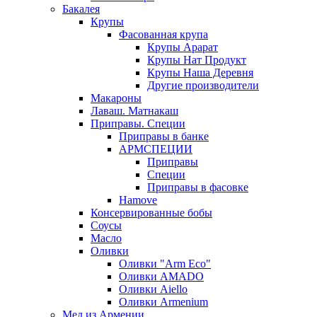
Бакалея
Крупы
Фасованная крупа
Крупы Арарат
Крупы Нат Продукт
Крупы Наша Деревня
Другие производители
Макароны
Лаваш. Матнакаш
Приправы. Специи
Приправы в банке
АРМСПЕЦИИ
Приправы
Специи
Приправы в фасовке
Hamove
Консервированные бобы
Соусы
Масло
Оливки
Оливки "Arm Eco"
Оливки AMADO
Оливки Aiello
Оливки Armenium
Мед из Армении