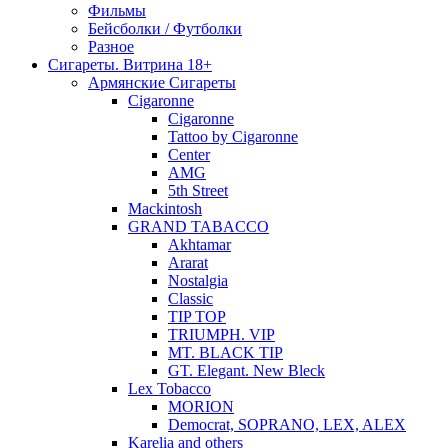
Фильмы
Бейсболки / Футболки
Разное
Сигареты. Витрина 18+
Армянские Сигареты
Cigaronne
Cigaronne
Tattoo by Cigaronne
Center
AMG
5th Street
Mackintosh
GRAND TABACCO
Akhtamar
Ararat
Nostalgia
Classic
TIP TOP
TRIUMPH. VIP
MT. BLACK TIP
GT. Elegant. New Bleck
Lex Tobacco
MORION
Democrat, SOPRANO, LEX, ALEX
Karelia and others