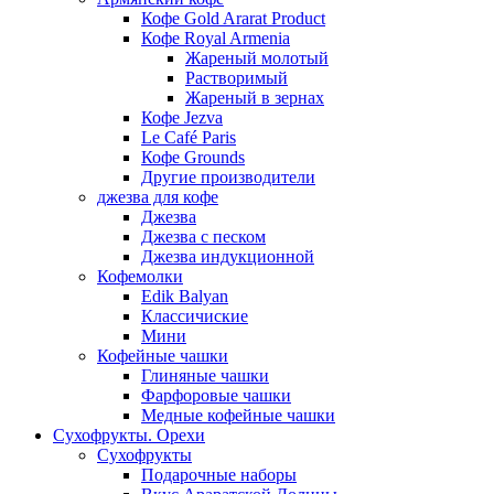
Кофе Gold Ararat Product
Кофе Royal Armenia
Жареный молотый
Растворимый
Жареный в зернах
Кофе Jezva
Le Café Paris
Кофе Grounds
Другие производители
джезва для кофе
Джезва
Джезва с песком
Джезва индукционной
Кофемолки
Edik Balyan
Классичиские
Мини
Кофейные чашки
Глиняные чашки
Фарфоровые чашки
Медные кофейные чашки
Сухофрукты. Орехи
Сухофрукты
Подарочные наборы