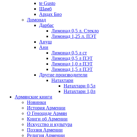
te Gusto
Шамб
Арцах Био
Лимонад
Дарбас
Лимонад 0,5 л. Стекло
Лимонад 1,25 л. ПЭТ
Ануш
Ани
Лимонад 0,5 л ст
Лимонад 0,5 л ПЭТ
Лимонад 1,0 л ПЭТ
Лимонад 1,5 л ПЭТ
Другие производители
Натахтари
Натахтари 0,5л
Натахтари 1,0л
Армянские книги
Новинки
История Армении
О Геноциде Армян
Книги об Армении
Иcкусство и культура
Поэзия Армении
Религия Армении