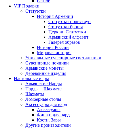
Разное
VIP Подарки
Статуэтки
История Армении
Статуэтки полистоун
Статуэтки бронза
Церкви. Статуэтки
Армянский алфавит
Галерея образов
История России
Мировая история
Уникальные сувенирные светильники
Сувенирные ночники
Армянские монеты
Деревянные изделия
Настольные игры
Армянские Нарды
Нарды + Шахматы
Шахматы
Ломберные столы
Аксессуары для нард
Аксессуары
Фишки для нард
Кости. Зары
Другие производители