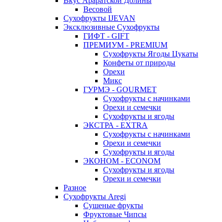
Вкус Араратской Долины
Весовой
Сухофрукты IJEVAN
Эксклюзивные Сухофрукты
ГИФТ - GIFT
ПРЕМИУМ - PREMIUM
Сухофрукты Ягоды Цукаты
Конфеты от природы
Орехи
Микс
ГУРМЭ - GOURMET
Сухофрукты с начинками
Орехи и семечки
Сухофрукты и ягоды
ЭКСТРА - EXTRA
Сухофрукты с начинками
Орехи и семечки
Сухофрукты и ягоды
ЭКОНОМ - ECONOM
Сухофрукты и ягоды
Орехи и семечки
Разное
Сухофрукты Aregi
Сушеные фрукты
Фруктовые Чипсы