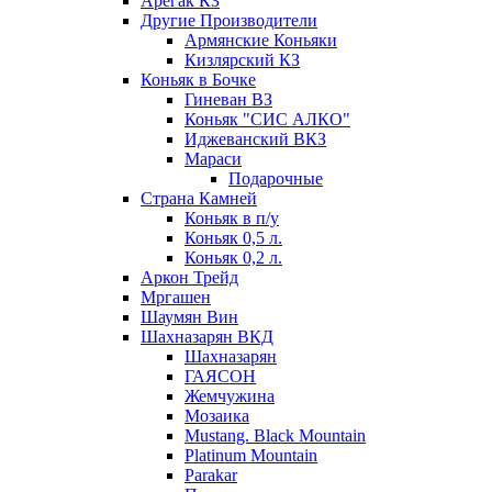
Арегак КЗ
Другие Производители
Армянские Коньяки
Кизлярский КЗ
Коньяк в Бочке
Гиневан ВЗ
Коньяк "СИС АЛКО"
Иджеванский ВКЗ
Мараси
Подарочные
Страна Камней
Коньяк в п/у
Коньяк 0,5 л.
Коньяк 0,2 л.
Аркон Трейд
Мргашен
Шаумян Вин
Шахназарян ВКД
Шахназарян
ГАЯСОН
Жемчужина
Мозаика
Mustang. Black Mountain
Platinum Mountain
Parakar