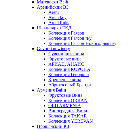
Матевосян Вайн
Аренийский ВЗ
Areni
Areni key
Areni fruits
Шахназарян ЕКД
Коллекция Гаясон
Коллекция Гаясон п/у
Коллекция Гаясон Новогодняя п/у
Gevorkian winery
Сувенирные вина
Фруктовые вина
АРИАЦ. АНАИС
Коллекция КОРОНА
Коллекция Геворкян
Крепленые вина
Абрикосовый Бренди
Армения Вайн
Фруктовые Вина
Коллекция ORRAN
OLD ARMENIA
Виноградные Вина
Коллекция TAKAR
Коллекция YEREVAN
Прошянский КЗ