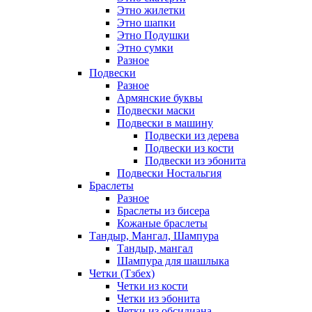
Этно жилетки
Этно шапки
Этно Подушки
Этно сумки
Разное
Подвески
Разное
Армянские буквы
Подвески маски
Подвески в машину
Подвески из дерева
Подвески из кости
Подвески из эбонита
Подвески Ностальгия
Браслеты
Разное
Браслеты из бисера
Кожаные браслеты
Тандыр, Мангал, Шампура
Тандыр, мангал
Шампура для шашлыка
Четки (Тзбех)
Четки из кости
Четки из эбонита
Четки из обсидиана