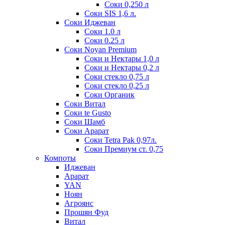
Соки 0,250 л
Соки SIS 1,6 л.
Соки Иджеван
Соки 1.0 л
Соки 0.25 л
Соки Noyan Premium
Соки и Нектары 1,0 л
Соки и Нектары 0,2 л
Соки стекло 0,75 л
Соки стекло 0,25 л
Соки Органик
Соки Витал
Соки te Gusto
Соки Шамб
Соки Арарат
Соки Tetra Pak 0,97л.
Соки Премиум ст. 0,75
Компоты
Иджеван
Арарат
YAN
Ноян
Агроянс
Прошян Фуд
Витал