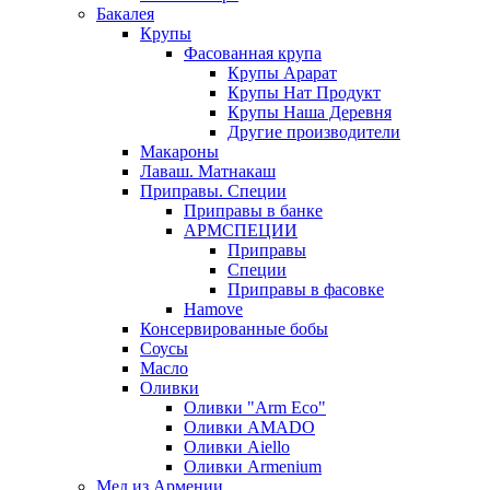
Бакалея
Крупы
Фасованная крупа
Крупы Арарат
Крупы Нат Продукт
Крупы Наша Деревня
Другие производители
Макароны
Лаваш. Матнакаш
Приправы. Специи
Приправы в банке
АРМСПЕЦИИ
Приправы
Специи
Приправы в фасовке
Hamove
Консервированные бобы
Соусы
Масло
Оливки
Оливки "Arm Eco"
Оливки AMADO
Оливки Aiello
Оливки Armenium
Мед из Армении