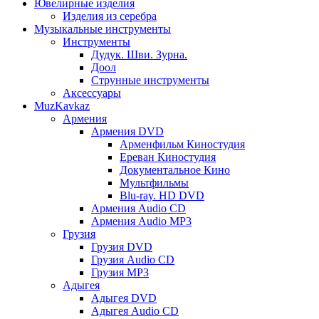
Ювелирные изделия
Изделия из серебра
Музыкальные инструменты
Инструменты
Дудук. Шви. Зурна.
Доол
Струнные инструменты
Аксессуары
MuzKavkaz
Армения
Армения DVD
Арменфильм Киностудия
Ереван Киностудия
Документальное Кино
Мультфильмы
Blu-ray. HD DVD
Армения Audio CD
Армения Audio MP3
Грузия
Грузия DVD
Грузия Audio CD
Грузия MP3
Адыгея
Адыгея DVD
Адыгея Audio CD