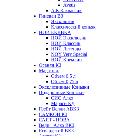
Avetis
А.К.З. классик
Гиневан ВЗ
Эксклюзив
Классический коньяк
НОЙ ЕКВВКА
НОЙ Эксклюзив
НОЙ Классик
НОЙ Легенды
NOY Very Speсial
НОЙ Кремлин
Оганян КЗ
Мадатовъ
Объем 0,5 л
Объем 0,75 л
Эксклюзивные Коньяки
Подарочные Коньяки
СИС Алко
Мараси КД
Грейт Велли АВКЗ
САМКОН КЗ
САЯТ - НОВА
Веди - Алко ВКЗ
Егвардский ВКЗ