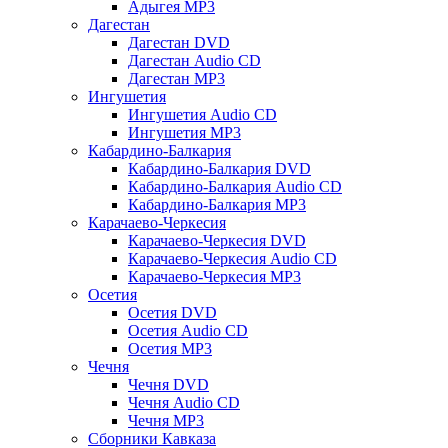
Адыгея MP3
Дагестан
Дагестан DVD
Дагестан Audio CD
Дагестан MP3
Ингушетия
Ингушетия Audio CD
Ингушетия MP3
Кабардино-Балкария
Кабардино-Балкария DVD
Кабардино-Балкария Audio CD
Кабардино-Балкария MP3
Карачаево-Черкесия
Карачаево-Черкесия DVD
Карачаево-Черкесия Audio CD
Карачаево-Черкесия MP3
Осетия
Осетия DVD
Осетия Audio CD
Осетия MP3
Чечня
Чечня DVD
Чечня Audio CD
Чечня MP3
Сборники Кавказа