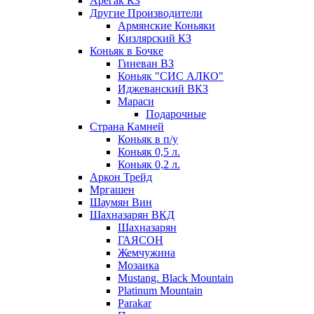
Арегак КЗ
Другие Производители
Армянские Коньяки
Кизлярский КЗ
Коньяк в Бочке
Гиневан ВЗ
Коньяк "СИС АЛКО"
Иджеванский ВКЗ
Мараси
Подарочные
Страна Камней
Коньяк в п/у
Коньяк 0,5 л.
Коньяк 0,2 л.
Аркон Трейд
Мргашен
Шаумян Вин
Шахназарян ВКД
Шахназарян
ГАЯСОН
Жемчужина
Мозаика
Mustang. Black Mountain
Platinum Mountain
Parakar