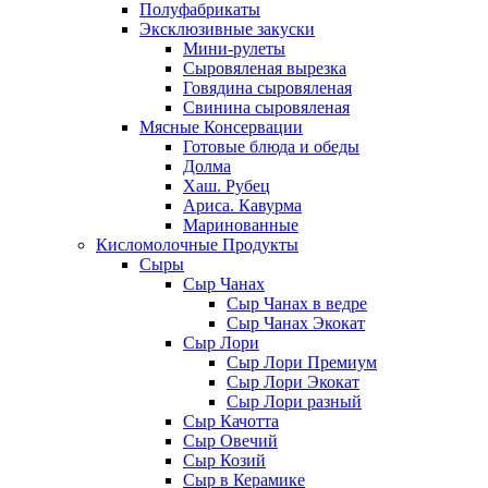
Полуфабрикаты
Эксклюзивные закуски
Мини-рулеты
Сыровяленая вырезка
Говядина сыровяленая
Свинина сыровяленая
Мясные Консервации
Готовые блюда и обеды
Долма
Хаш. Рубец
Ариса. Кавурма
Маринованные
Кисломолочные Продукты
Сыры
Сыр Чанах
Сыр Чанах в ведре
Сыр Чанах Экокат
Сыр Лори
Сыр Лори Премиум
Сыр Лори Экокат
Сыр Лори разный
Сыр Качотта
Сыр Овечий
Сыр Козий
Сыр в Керамике