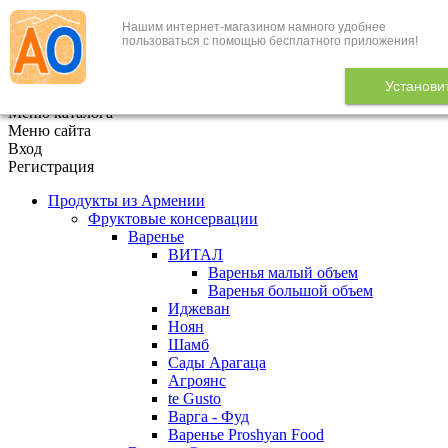
Нашим интернет-магазином намного удобнее
+7 (495) 646-888-1
пользоваться с помощью бесплатного приложения!
В корзине
0
товаров
Установи
x
Меню каталога
Меню сайта
Вход
Регистрация
Продукты из Армении
Фруктовые консервации
Варенье
ВИТАЛ
Варенья малый объем
Варенья большой объем
Иджеван
Ноян
Шамб
Сады Арагаца
Агроянс
te Gusto
Варга - Фуд
Варенье Proshyan Food