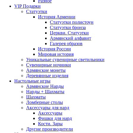
Разное
VIP Подарки
Статуэтки
История Армении
Статуэтки полистоун
Статуэтки бронза
Церкви. Статуэтки
Армянский алфавит
Галерея образов
История России
Мировая история
Уникальные сувенирные светильники
Сувенирные ночники
Армянские монеты
Деревянные изделия
Настольные игры
Армянские Нарды
Нарды + Шахматы
Шахматы
Ломберные столы
Аксессуары для нард
Аксессуары
Фишки для нард
Кости. Зары
Другие производители