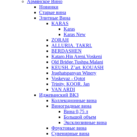
Армянское Вино
Новинки
Старые вина
Элитные Вина
KARAS
Karas
Karas New
ZORAH
ALLURIA. TAKRI.
BERDASHEN
Kataro.Hin Areni.Voskeni
Old Bridge.Tushpa.Malani
KEUSH. Z’art. KOUASH
Jraghatspanyan Winery
Voskevaz - Qotot
Trinity. KOOR. Jan
VAN ARDI
Иджеванский ВКЗ
Коллекционные вина
Виноградные вина
Вина 0,75 л
Большой объем
Эксклюзивные вина
Фруктовые вина
Cувенирные вина