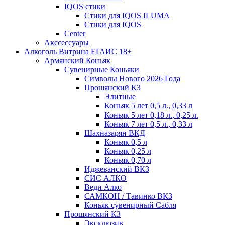
IQOS стики
Стики для IQOS ILUMA
Стики для IQOS
Сenter
Акссессуары
Алкоголь Витрина ЕГАИС 18+
Армянский Коньяк
Сувенирные Коньяки
Символы Нового 2026 Года
Прошянский КЗ
Элитные
Коньяк 5 лет 0,5 л., 0,33 л
Коньяк 5 лет 0,18 л., 0,25 л.
Коньяк 7 лет 0,5 л., 0,33 л
Шахназарян ВКД
Коньяк 0,5 л
Коньяк 0,25 л
Коньяк 0,70 л
Иджеванский ВКЗ
СИС АЛКО
Веди Алко
САМКОН / Тавинко ВКЗ
Коньяк сувенирный Сабля
Прошянский КЗ
Эксклюзив