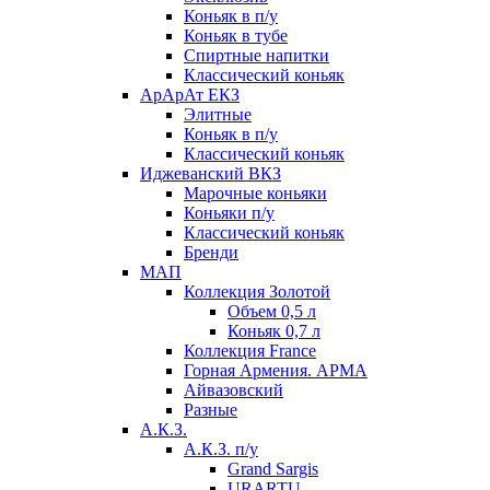
Коньяк в п/у
Коньяк в тубе
Спиртные напитки
Классический коньяк
АрАрАт ЕКЗ
Элитные
Коньяк в п/у
Классический коньяк
Иджеванский ВКЗ
Марочные коньяки
Коньяки п/у
Классический коньяк
Бренди
МАП
Коллекция Золотой
Объем 0,5 л
Коньяк 0,7 л
Коллекция France
Горная Армения. АРМА
Айвазовский
Разные
А.К.З.
А.К.З. п/у
Grand Sargis
URARTU