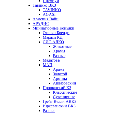
Премиум
Тавинко ВКЗ
TAVINKO
AGASI
Армения Вайн
АРАДИС
Миниатюрные Коньяки
Оганян Бренди
Мараси КД
СИС АЛКО
Животные
Храмы
Разные
Мадатовъ
МАП
Арамэ
Золотой
Армина
Айвазовский
Прошянский КЗ
Классические
Сувенирные
Грейт Велли АВКЗ
Иджеванский ВКЗ
Разные