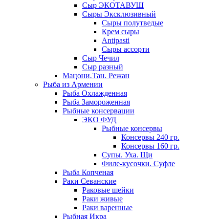
Сыр ЭКОТАВУШ
Сыры Эксклюзивный
Сыры полутведые
Крем сыры
Antipasti
Сыры ассорти
Сыр Чечил
Сыр разный
Мацони.Тан. Режан
Рыба из Армении
Рыба Охлажденная
Рыба Замороженная
Рыбные консервации
ЭКО ФУД
Рыбные консервы
Консервы 240 гр.
Консервы 160 гр.
Супы. Уха. Щи
Филе-кусочки. Суфле
Рыба Копченая
Раки Севанские
Раковые шейки
Раки живые
Раки варенные
Рыбная Икра