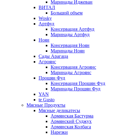
Маринады Иджеван
ВИТАЛ
Большой объем
Wosky
Артфуд
Консервация Артфуд
Маринады Артфуд
Ноян
Консервация Ноян
Маринады Ноян
Сады Арагаца
Агроянс
Консервация Агроянс
Маринады Агроянс
Прошян Фуд
Консервация Прошян Фуд
Маринады Прошян Фуд
YAN
te Gusto
Мясные Продукты
Мясные деликатесы
Армянская Бастурма
Армянский Суджух
Армянская Колбаса
Нарезки