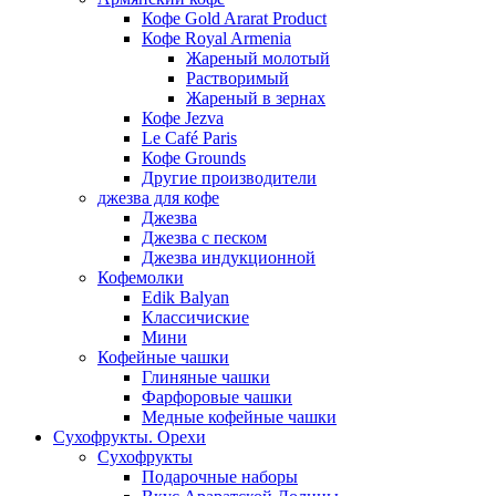
Кофе Gold Ararat Product
Кофе Royal Armenia
Жареный молотый
Растворимый
Жареный в зернах
Кофе Jezva
Le Café Paris
Кофе Grounds
Другие производители
джезва для кофе
Джезва
Джезва с песком
Джезва индукционной
Кофемолки
Edik Balyan
Классичиские
Мини
Кофейные чашки
Глиняные чашки
Фарфоровые чашки
Медные кофейные чашки
Сухофрукты. Орехи
Сухофрукты
Подарочные наборы