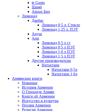
te Gusto
Шамб
Арцах Био
Лимонад
Дарбас
Лимонад 0,5 л. Стекло
Лимонад 1,25 л. ПЭТ
Ануш
Ани
Лимонад 0,5 л ст
Лимонад 0,5 л ПЭТ
Лимонад 1,0 л ПЭТ
Лимонад 1,5 л ПЭТ
Другие производители
Натахтари
Натахтари 0,5л
Натахтари 1,0л
Армянские книги
Новинки
История Армении
О Геноциде Армян
Книги об Армении
Иcкусство и культура
Поэзия Армении
Религия Армении