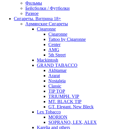
Фильмы
Бейсболки / Футболки
Разное
Сигареты. Витрина 18+
Армянские Сигареты
Cigaronne
Cigaronne
Tattoo by Cigaronne
Center
AMG
5th Street
Mackintosh
GRAND TABACCO
Akhtamar
Ararat
Nostalgia
Classic
TIP TOP
TRIUMPH. VIP
MT. BLACK TIP
GT. Elegant. New Bleck
Lex Tobacco
MORION
SOPRANO, LEX, ALEX
Karelia and others