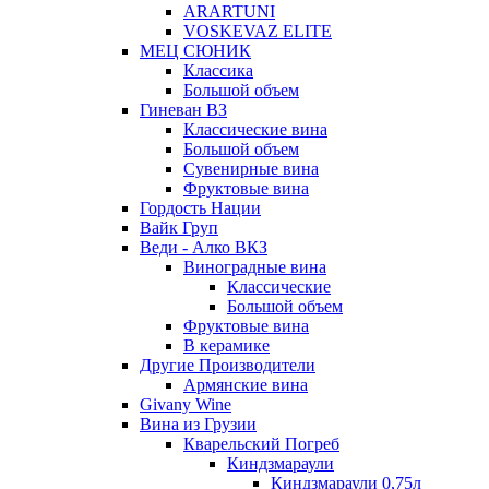
ARARTUNI
VOSKEVAZ ELITE
МЕЦ СЮНИК
Классика
Большой объем
Гиневан ВЗ
Классические вина
Большой объем
Сувенирные вина
Фруктовые вина
Гордость Нации
Вайк Груп
Веди - Алко ВКЗ
Виноградные вина
Классические
Большой объем
Фруктовые вина
В керамике
Другие Производители
Армянские вина
Givany Wine
Вина из Грузии
Кварельский Погреб
Киндзмараули
Киндзмараули 0,75л