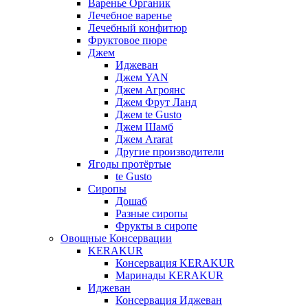
Варенье Органик
Лечебное варенье
Лечебный конфитюр
Фруктовое пюре
Джем
Иджеван
Джем YAN
Джем Агроянс
Джем Фрут Ланд
Джем te Gusto
Джем Шамб
Джем Ararat
Другие производители
Ягоды протёртые
te Gusto
Сиропы
Дошаб
Разные сиропы
Фрукты в сиропе
Овощные Консервации
KERAKUR
Консервация KERAKUR
Маринады KERAKUR
Иджеван
Консервация Иджеван