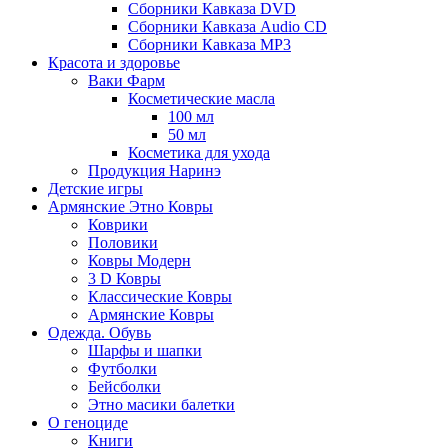
Сборники Кавказа DVD
Сборники Кавказа Audio CD
Сборники Кавказа MP3
Красота и здоровье
Ваки Фарм
Косметические масла
100 мл
50 мл
Косметика для ухода
Продукция Наринэ
Детские игры
Армянские Этно Ковры
Коврики
Половики
Ковры Модерн
3 D Ковры
Классические Ковры
Армянские Ковры
Одежда. Обувь
Шарфы и шапки
Футболки
Бейсболки
Этно масики балетки
О геноциде
Книги