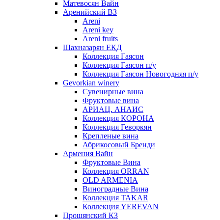
Матевосян Вайн
Аренийский ВЗ
Areni
Areni key
Areni fruits
Шахназарян ЕКД
Коллекция Гаясон
Коллекция Гаясон п/у
Коллекция Гаясон Новогодняя п/у
Gevorkian winery
Сувенирные вина
Фруктовые вина
АРИАЦ. АНАИС
Коллекция КОРОНА
Коллекция Геворкян
Крепленые вина
Абрикосовый Бренди
Армения Вайн
Фруктовые Вина
Коллекция ORRAN
OLD ARMENIA
Виноградные Вина
Коллекция TAKAR
Коллекция YEREVAN
Прошянский КЗ