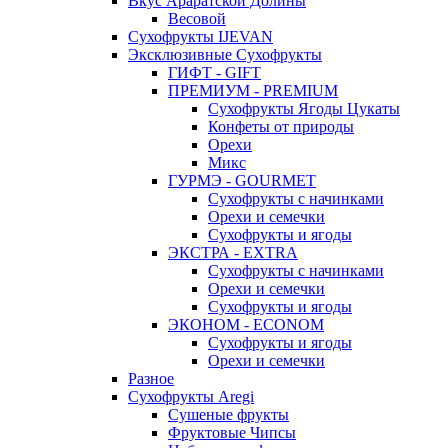
Вкус Араратской Долины
Весовой
Сухофрукты IJEVAN
Эксклюзивные Сухофрукты
ГИФТ - GIFT
ПРЕМИУМ - PREMIUM
Сухофрукты Ягоды Цукаты
Конфеты от природы
Орехи
Микс
ГУРМЭ - GOURMET
Сухофрукты с начинками
Орехи и семечки
Сухофрукты и ягоды
ЭКСТРА - EXTRA
Сухофрукты с начинками
Орехи и семечки
Сухофрукты и ягоды
ЭКОНОМ - ECONOM
Сухофрукты и ягоды
Орехи и семечки
Разное
Сухофрукты Aregi
Сушеные фрукты
Фруктовые Чипсы