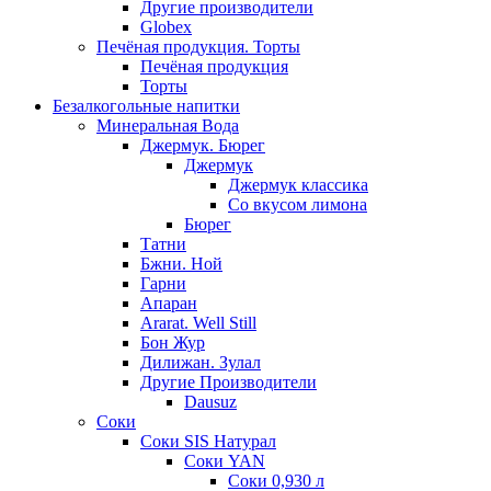
Другие производители
Globex
Печёная продукция. Торты
Печёная продукция
Торты
Безалкогольные напитки
Минеральная Вода
Джермук. Бюрег
Джермук
Джермук классика
Со вкусом лимона
Бюрег
Татни
Бжни. Ной
Гарни
Апаран
Ararat. Well Still
Бон Жур
Дилижан. Зулал
Другие Производители
Dausuz
Соки
Соки SIS Натурал
Соки YAN
Соки 0,930 л