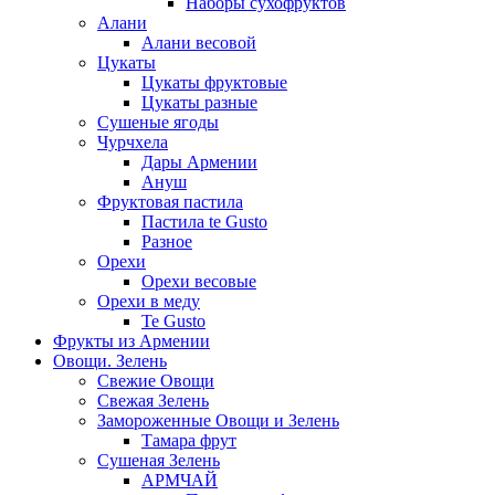
Наборы сухофруктов
Алани
Алани весовой
Цукаты
Цукаты фруктовые
Цукаты разные
Сушеные ягоды
Чурчхела
Дары Армении
Ануш
Фруктовая пастила
Пастила te Gusto
Разное
Орехи
Орехи весовые
Орехи в меду
Te Gusto
Фрукты из Армении
Овощи. Зелень
Свежие Овощи
Свежая Зелень
Замороженные Овощи и Зелень
Тамара фрут
Сушеная Зелень
АРМЧАЙ