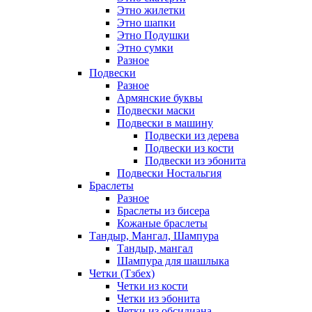
Этно жилетки
Этно шапки
Этно Подушки
Этно сумки
Разное
Подвески
Разное
Армянские буквы
Подвески маски
Подвески в машину
Подвески из дерева
Подвески из кости
Подвески из эбонита
Подвески Ностальгия
Браслеты
Разное
Браслеты из бисера
Кожаные браслеты
Тандыр, Мангал, Шампура
Тандыр, мангал
Шампура для шашлыка
Четки (Тзбех)
Четки из кости
Четки из эбонита
Четки из обсидиана