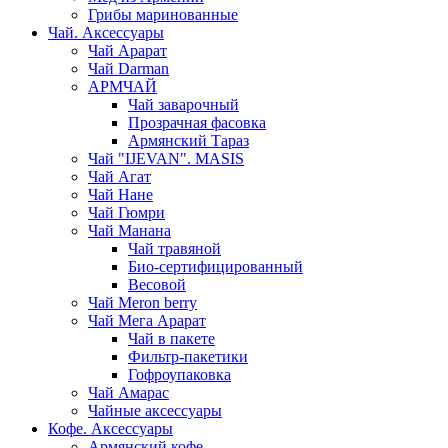
Грибы маринованные
Чай. Аксессуары
Чай Арарат
Чай Darman
АРМЧАЙ
Чай заварочный
Прозрачная фасовка
Армянский Тараз
Чай "IJEVAN". MASIS
Чай Агат
Чай Нане
Чай Гюмри
Чай Манана
Чай травяной
Био-сертифицированный
Весовой
Чай Meron berry
Чай Мега Арарат
Чай в пакете
Фильтр-пакетики
Гофроупаковка
Чай Амарас
Чайные аксессуары
Кофе. Аксессуары
Армянский кофе