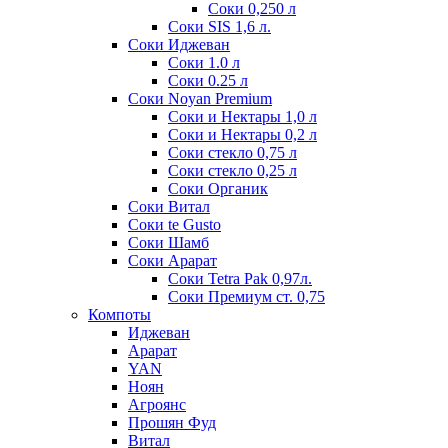
Соки 0,250 л
Соки SIS 1,6 л.
Соки Иджеван
Соки 1.0 л
Соки 0.25 л
Соки Noyan Premium
Соки и Нектары 1,0 л
Соки и Нектары 0,2 л
Соки стекло 0,75 л
Соки стекло 0,25 л
Соки Органик
Соки Витал
Соки te Gusto
Соки Шамб
Соки Арарат
Соки Tetra Pak 0,97л.
Соки Премиум ст. 0,75
Компоты
Иджеван
Арарат
YAN
Ноян
Агроянс
Прошян Фуд
Витал