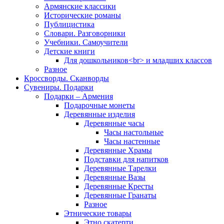
Армянские классики
Исторические романы
Публицистика
Словари. Разговорники
Учебники. Самоучители
Детские книги
Для дошкольников<br> и младших классов
Разное
Кроссворды. Сканворды
Сувениры. Подарки
Подарки – Армения
Подарочные монеты
Деревянные изделия
Деревянные часы
Часы настольные
Часы настенные
Деревянные Храмы
Подставки для напитков
Деревянные Тарелки
Деревянные Вазы
Деревянные Кресты
Деревянные Гранаты
Разное
Этнические товары
Этно скатерти