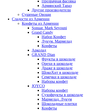
Прозрачная фасовка
Армянский Тараз
Другие производители
Сушеные Овощи
Сладости из Армении
Конфеты из Армении
Sonuar. Mark Sevouni
Grand Candy
Набор Конфет
Лукум. Мармелад
Конфеты
Арколад
GRAND Dian
Фрукты в шоколаде
Орехи в шоколаде
Драже в шоколаде
ШокоХит в шоколаде
Семечки в шоколаде
Наборы конфет
JOYCO
Наборы конфет
Сухофрукты в шоколаде
Мармелад. Лукум
Шоколадные плитки
Конфеты