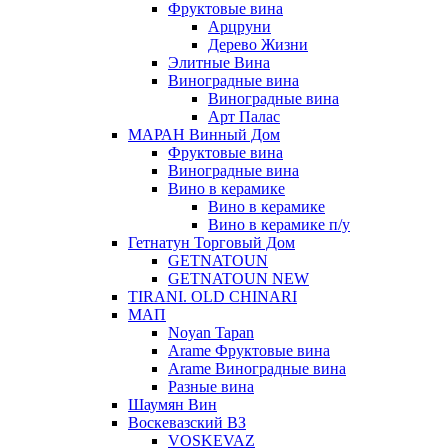
Фруктовые вина
Арцруни
Дерево Жизни
Элитные Вина
Виноградные вина
Виноградные вина
Арт Палас
МАРАН Винный Дом
Фруктовые вина
Виноградные вина
Вино в керамике
Вино в керамике
Вино в керамике п/у
Гетнатун Торговый Дом
GETNATOUN
GETNATOUN NEW
TIRANI. OLD CHINARI
МАП
Noyan Tapan
Arame Фруктовые вина
Arame Виноградные вина
Разные вина
Шаумян Вин
Воскевазский ВЗ
VOSKEVAZ