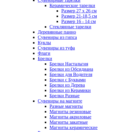
Сувенирные тарелки
Керамические тарелки
Размер 27 х 26 см
Размер 21-18,5 см
Размер 16 - 14 см
Стеклянные тарелки
Деревянные панно
Сувениры из гипса
Куклы
Сувениры из туфа
Флаги
Брелки
Брелки Настальгия
Брелки из Обсидиана
Брелки для Водителя
Брелки с Буквами
Брелки из Дерева
Брелки из Керамики
Брелки Разные
Сувениры на магните
Разные магниты
Магниты резиновые
Магниты акриловые
Магниты закатные
Магниты керамические