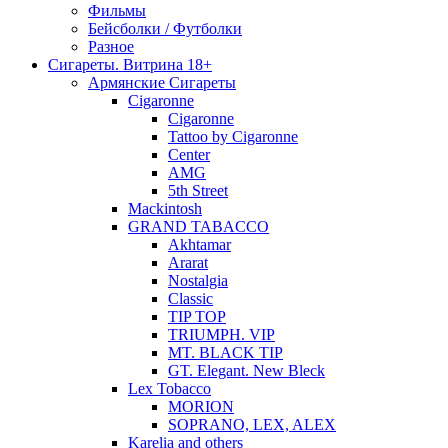
Фильмы
Бейсболки / Футболки
Разное
Сигареты. Витрина 18+
Армянские Сигареты
Cigaronne
Cigaronne
Tattoo by Cigaronne
Center
AMG
5th Street
Mackintosh
GRAND TABACCO
Akhtamar
Ararat
Nostalgia
Classic
TIP TOP
TRIUMPH. VIP
MT. BLACK TIP
GT. Elegant. New Bleck
Lex Tobacco
MORION
SOPRANO, LEX, ALEX
Karelia and others