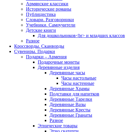
Армянские классики
Исторические романы
Публицистика
Словари. Разговорники
Учебники. Самоучители
Детские книги
Для дошкольников<br> и младших классов
Разное
Кроссворды. Сканворды
Сувениры. Подарки
Подарки – Армения
Подарочные монеты
Деревянные изделия
Деревянные часы
Часы настольные
Часы настенные
Деревянные Храмы
Подставки для напитков
Деревянные Тарелки
Деревянные Вазы
Деревянные Кресты
Деревянные Гранаты
Разное
Этнические товары
Этно скатерти