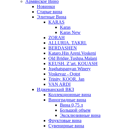
Армянское Вино
Новинки
Старые вина
Элитные Вина
KARAS
Karas
Karas New
ZORAH
ALLURIA. TAKRI.
BERDASHEN
Kataro.Hin Areni.Voskeni
Old Bridge.Tushpa.Malani
KEUSH. Z’art. KOUASH
Jraghatspanyan Winery
Voskevaz - Qotot
Trinity. KOOR. Jan
VAN ARDI
Иджеванский ВКЗ
Коллекционные вина
Виноградные вина
Вина 0,75 л
Большой объем
Эксклюзивные вина
Фруктовые вина
Cувенирные вина