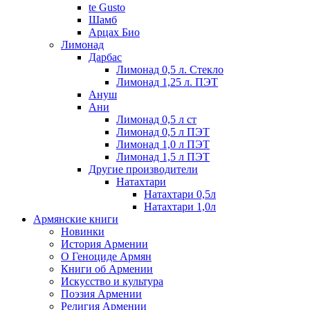
te Gusto
Шамб
Арцах Био
Лимонад
Дарбас
Лимонад 0,5 л. Стекло
Лимонад 1,25 л. ПЭТ
Ануш
Ани
Лимонад 0,5 л ст
Лимонад 0,5 л ПЭТ
Лимонад 1,0 л ПЭТ
Лимонад 1,5 л ПЭТ
Другие производители
Натахтари
Натахтари 0,5л
Натахтари 1,0л
Армянские книги
Новинки
История Армении
О Геноциде Армян
Книги об Армении
Иcкусство и культура
Поэзия Армении
Религия Армении