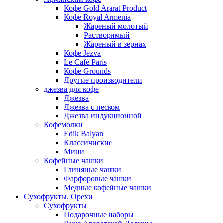
Кофе Gold Ararat Product
Кофе Royal Armenia
Жареный молотый
Растворимый
Жареный в зернах
Кофе Jezva
Le Café Paris
Кофе Grounds
Другие производители
джезва для кофе
Джезва
Джезва с песком
Джезва индукционной
Кофемолки
Edik Balyan
Классичиские
Мини
Кофейные чашки
Глиняные чашки
Фарфоровые чашки
Медные кофейные чашки
Сухофрукты. Орехи
Сухофрукты
Подарочные наборы