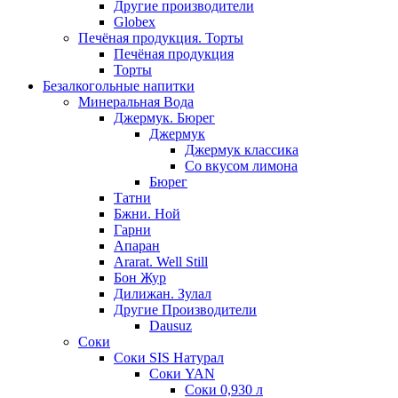
Другие производители
Globex
Печёная продукция. Торты
Печёная продукция
Торты
Безалкогольные напитки
Минеральная Вода
Джермук. Бюрег
Джермук
Джермук классика
Со вкусом лимона
Бюрег
Татни
Бжни. Ной
Гарни
Апаран
Ararat. Well Still
Бон Жур
Дилижан. Зулал
Другие Производители
Dausuz
Соки
Соки SIS Натурал
Соки YAN
Соки 0,930 л