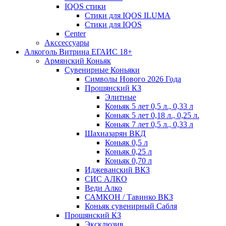
IQOS стики
Стики для IQOS ILUMA
Стики для IQOS
Сenter
Акссессуары
Алкоголь Витрина ЕГАИС 18+
Армянский Коньяк
Сувенирные Коньяки
Символы Нового 2026 Года
Прошянский КЗ
Элитные
Коньяк 5 лет 0,5 л., 0,33 л
Коньяк 5 лет 0,18 л., 0,25 л.
Коньяк 7 лет 0,5 л., 0,33 л
Шахназарян ВКД
Коньяк 0,5 л
Коньяк 0,25 л
Коньяк 0,70 л
Иджеванский ВКЗ
СИС АЛКО
Веди Алко
САМКОН / Тавинко ВКЗ
Коньяк сувенирный Сабля
Прошянский КЗ
Эксклюзив