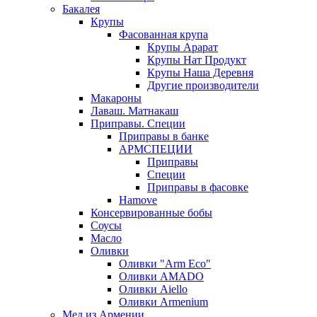
Бакалея
Крупы
Фасованная крупа
Крупы Арарат
Крупы Нат Продукт
Крупы Наша Деревня
Другие производители
Макароны
Лаваш. Матнакаш
Приправы. Специи
Приправы в банке
АРМСПЕЦИИ
Приправы
Специи
Приправы в фасовке
Hamove
Консервированные бобы
Соусы
Масло
Оливки
Оливки "Arm Eco"
Оливки AMADO
Оливки Aiello
Оливки Armenium
Мед из Армении