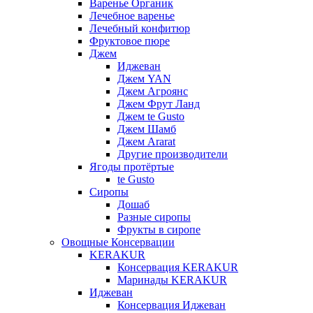
Варенье Органик
Лечебное варенье
Лечебный конфитюр
Фруктовое пюре
Джем
Иджеван
Джем YAN
Джем Агроянс
Джем Фрут Ланд
Джем te Gusto
Джем Шамб
Джем Ararat
Другие производители
Ягоды протёртые
te Gusto
Сиропы
Дошаб
Разные сиропы
Фрукты в сиропе
Овощные Консервации
KERAKUR
Консервация KERAKUR
Маринады KERAKUR
Иджеван
Консервация Иджеван