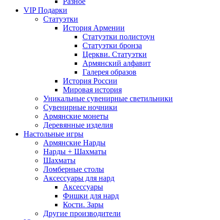
Разное
VIP Подарки
Статуэтки
История Армении
Статуэтки полистоун
Статуэтки бронза
Церкви. Статуэтки
Армянский алфавит
Галерея образов
История России
Мировая история
Уникальные сувенирные светильники
Сувенирные ночники
Армянские монеты
Деревянные изделия
Настольные игры
Армянские Нарды
Нарды + Шахматы
Шахматы
Ломберные столы
Аксессуары для нард
Аксессуары
Фишки для нард
Кости. Зары
Другие производители