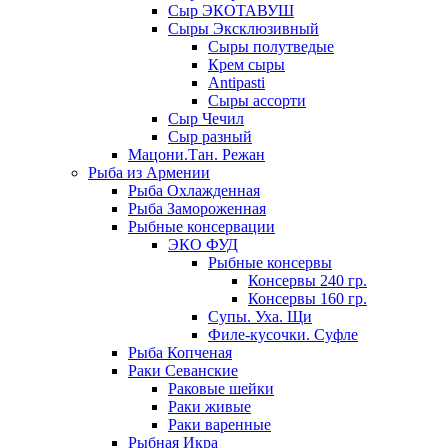
Сыр ЭКОТАВУШ
Сыры Эксклюзивный
Сыры полутведые
Крем сыры
Antipasti
Сыры ассорти
Сыр Чечил
Сыр разный
Мацони.Тан. Режан
Рыба из Армении
Рыба Охлажденная
Рыба Замороженная
Рыбные консервации
ЭКО ФУД
Рыбные консервы
Консервы 240 гр.
Консервы 160 гр.
Супы. Уха. Щи
Филе-кусочки. Суфле
Рыба Копченая
Раки Севанские
Раковые шейки
Раки живые
Раки варенные
Рыбная Икра