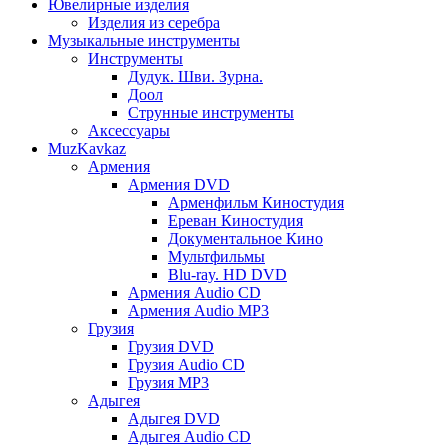
Ювелирные изделия
Изделия из серебра
Музыкальные инструменты
Инструменты
Дудук. Шви. Зурна.
Доол
Струнные инструменты
Аксессуары
MuzKavkaz
Армения
Армения DVD
Арменфильм Киностудия
Ереван Киностудия
Документальное Кино
Мультфильмы
Blu-ray. HD DVD
Армения Audio CD
Армения Audio MP3
Грузия
Грузия DVD
Грузия Audio CD
Грузия MP3
Адыгея
Адыгея DVD
Адыгея Audio CD