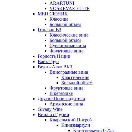
ARARTUNI
VOSKEVAZ ELITE
МЕЦ СЮНИК
Классика
Большой объем
Гиневан ВЗ
Классические вина
Большой объем
Сувенирные вина
Фруктовые вина
Гордость Нации
Вайк Груп
Веди - Алко ВКЗ
Виноградные вина
Классические
Большой объем
Фруктовые вина
В керамике
Другие Производители
Армянские вина
Givany Wine
Вина из Грузии
Кварельский Погреб
Киндзмараули
Киндзмараули 0,75л