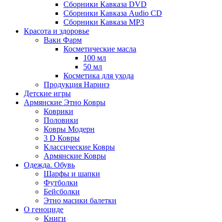
Сборники Кавказа DVD
Сборники Кавказа Audio CD
Сборники Кавказа MP3
Красота и здоровье
Ваки Фарм
Косметические масла
100 мл
50 мл
Косметика для ухода
Продукция Наринэ
Детские игры
Армянские Этно Ковры
Коврики
Половики
Ковры Модерн
3 D Ковры
Классические Ковры
Армянские Ковры
Одежда. Обувь
Шарфы и шапки
Футболки
Бейсболки
Этно масики балетки
О геноциде
Книги