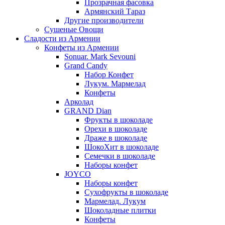
Прозрачная фасовка
Армянский Тараз
Другие производители
Сушеные Овощи
Сладости из Армении
Конфеты из Армении
Sonuar. Mark Sevouni
Grand Candy
Набор Конфет
Лукум. Мармелад
Конфеты
Арколад
GRAND Dian
Фрукты в шоколаде
Орехи в шоколаде
Драже в шоколаде
ШокоХит в шоколаде
Семечки в шоколаде
Наборы конфет
JOYCO
Наборы конфет
Сухофрукты в шоколаде
Мармелад. Лукум
Шоколадные плитки
Конфеты