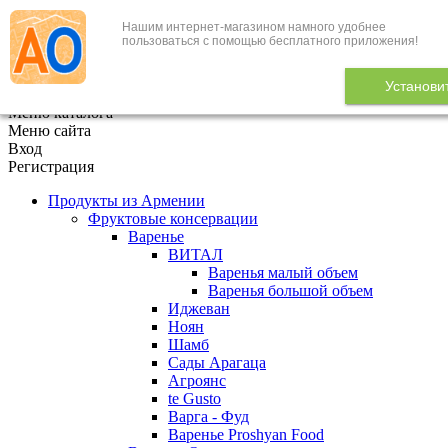
Нашим интернет-магазином намного удобнее
+7 (495) 646-888-1
пользоваться с помощью бесплатного приложения!
В корзине
0
товаров
Установи
x
Меню каталога
Меню сайта
Вход
Регистрация
Продукты из Армении
Фруктовые консервации
Варенье
ВИТАЛ
Варенья малый объем
Варенья большой объем
Иджеван
Ноян
Шамб
Сады Арагаца
Агроянс
te Gusto
Варга - Фуд
Варенье Proshyan Food