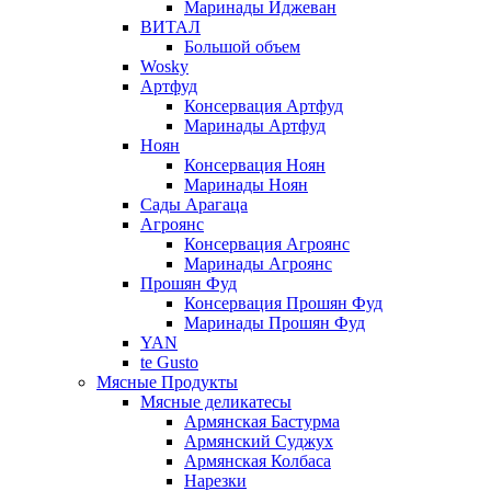
Маринады Иджеван
ВИТАЛ
Большой объем
Wosky
Артфуд
Консервация Артфуд
Маринады Артфуд
Ноян
Консервация Ноян
Маринады Ноян
Сады Арагаца
Агроянс
Консервация Агроянс
Маринады Агроянс
Прошян Фуд
Консервация Прошян Фуд
Маринады Прошян Фуд
YAN
te Gusto
Мясные Продукты
Мясные деликатесы
Армянская Бастурма
Армянский Суджух
Армянская Колбаса
Нарезки