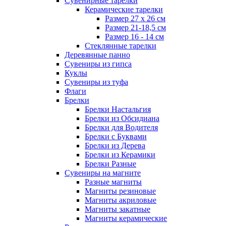
Сувенирные тарелки
Керамические тарелки
Размер 27 х 26 см
Размер 21-18,5 см
Размер 16 - 14 см
Стеклянные тарелки
Деревянные панно
Сувениры из гипса
Куклы
Сувениры из туфа
Флаги
Брелки
Брелки Настальгия
Брелки из Обсидиана
Брелки для Водителя
Брелки с Буквами
Брелки из Дерева
Брелки из Керамики
Брелки Разные
Сувениры на магните
Разные магниты
Магниты резиновые
Магниты акриловые
Магниты закатные
Магниты керамические