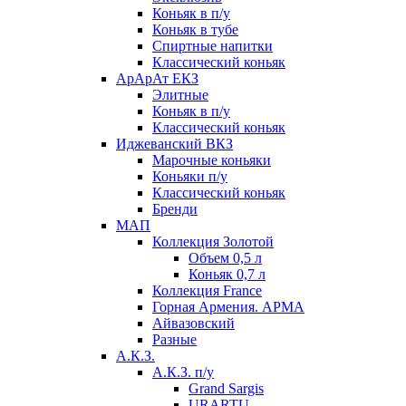
Коньяк в п/у
Коньяк в тубе
Спиртные напитки
Классический коньяк
АрАрАт ЕКЗ
Элитные
Коньяк в п/у
Классический коньяк
Иджеванский ВКЗ
Марочные коньяки
Коньяки п/у
Классический коньяк
Бренди
МАП
Коллекция Золотой
Объем 0,5 л
Коньяк 0,7 л
Коллекция France
Горная Армения. АРМА
Айвазовский
Разные
А.К.З.
А.К.З. п/у
Grand Sargis
URARTU