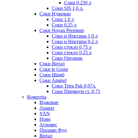
Соки 0,250 л
Соки SIS 1,6 л.
Соки Иджеван
Соки 1.0 л
Соки 0.25 л
Соки Noyan Premium
Соки и Нектары 1,0 л
Соки и Нектары 0,2 л
Соки стекло 0,75 л
Соки стекло 0,25 л
Соки Органик
Соки Витал
Соки te Gusto
Соки Шамб
Соки Арарат
Соки Tetra Pak 0,97л.
Соки Премиум ст. 0,75
Компоты
Иджеван
Арарат
YAN
Ноян
Агроянс
Прошян Фуд
Витал