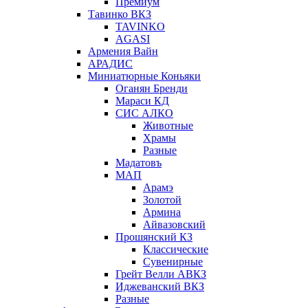
Премиум
Тавинко ВКЗ
TAVINKO
AGASI
Армения Вайн
АРАДИС
Миниатюрные Коньяки
Оганян Бренди
Мараси КД
СИС АЛКО
Животные
Храмы
Разные
Мадатовъ
МАП
Арамэ
Золотой
Армина
Айвазовский
Прошянский КЗ
Классические
Сувенирные
Грейт Велли АВКЗ
Иджеванский ВКЗ
Разные