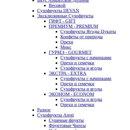
Вкус Араратской Долины
Весовой
Сухофрукты IJEVAN
Эксклюзивные Сухофрукты
ГИФТ - GIFT
ПРЕМИУМ - PREMIUM
Сухофрукты Ягоды Цукаты
Конфеты от природы
Орехи
Микс
ГУРМЭ - GOURMET
Сухофрукты с начинками
Орехи и семечки
Сухофрукты и ягоды
ЭКСТРА - EXTRA
Сухофрукты с начинками
Орехи и семечки
Сухофрукты и ягоды
ЭКОНОМ - ECONOM
Сухофрукты и ягоды
Орехи и семечки
Разное
Сухофрукты Aregi
Сушеные фрукты
Фруктовые Чипсы