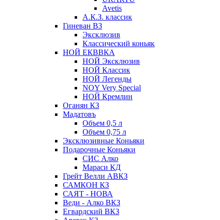
Avetis
А.К.З. классик
Гиневан ВЗ
Эксклюзив
Классический коньяк
НОЙ ЕКВВКА
НОЙ Эксклюзив
НОЙ Классик
НОЙ Легенды
NOY Very Speсial
НОЙ Кремлин
Оганян КЗ
Мадатовъ
Объем 0,5 л
Объем 0,75 л
Эксклюзивные Коньяки
Подарочные Коньяки
СИС Алко
Мараси КД
Грейт Велли АВКЗ
САМКОН КЗ
САЯТ - НОВА
Веди - Алко ВКЗ
Егвардский ВКЗ