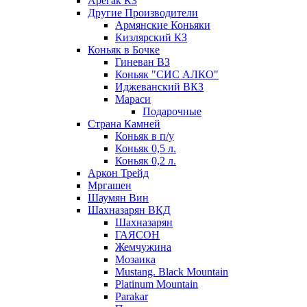
Арегак КЗ
Другие Производители
Армянские Коньяки
Кизлярский КЗ
Коньяк в Бочке
Гиневан ВЗ
Коньяк "СИС АЛКО"
Иджеванский ВКЗ
Мараси
Подарочные
Страна Камней
Коньяк в п/у
Коньяк 0,5 л.
Коньяк 0,2 л.
Аркон Трейд
Мргашен
Шаумян Вин
Шахназарян ВКД
Шахназарян
ГАЯСОН
Жемчужина
Мозаика
Mustang. Black Mountain
Platinum Mountain
Parakar