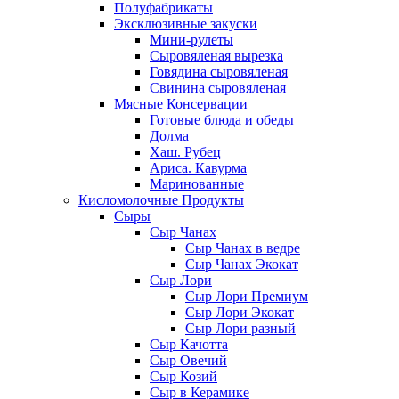
Полуфабрикаты
Эксклюзивные закуски
Мини-рулеты
Сыровяленая вырезка
Говядина сыровяленая
Свинина сыровяленая
Мясные Консервации
Готовые блюда и обеды
Долма
Хаш. Рубец
Ариса. Кавурма
Маринованные
Кисломолочные Продукты
Сыры
Сыр Чанах
Сыр Чанах в ведре
Сыр Чанах Экокат
Сыр Лори
Сыр Лори Премиум
Сыр Лори Экокат
Сыр Лори разный
Сыр Качотта
Сыр Овечий
Сыр Козий
Сыр в Керамике