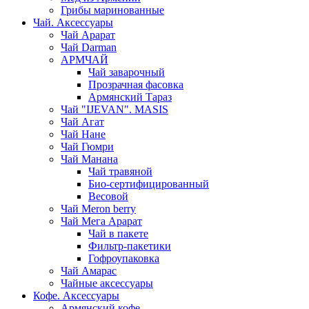
Грибы маринованные
Чай. Аксессуары
Чай Арарат
Чай Darman
АРМЧАЙ
Чай заварочный
Прозрачная фасовка
Армянский Тараз
Чай "IJEVAN". MASIS
Чай Агат
Чай Нане
Чай Гюмри
Чай Манана
Чай травяной
Био-сертифицированный
Весовой
Чай Meron berry
Чай Мега Арарат
Чай в пакете
Фильтр-пакетики
Гофроупаковка
Чай Амарас
Чайные аксессуары
Кофе. Аксессуары
Армянский кофе