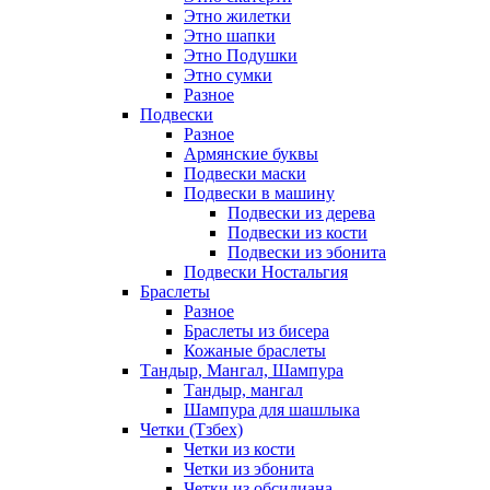
Этно жилетки
Этно шапки
Этно Подушки
Этно сумки
Разное
Подвески
Разное
Армянские буквы
Подвески маски
Подвески в машину
Подвески из дерева
Подвески из кости
Подвески из эбонита
Подвески Ностальгия
Браслеты
Разное
Браслеты из бисера
Кожаные браслеты
Тандыр, Мангал, Шампура
Тандыр, мангал
Шампура для шашлыка
Четки (Тзбех)
Четки из кости
Четки из эбонита
Четки из обсидиана