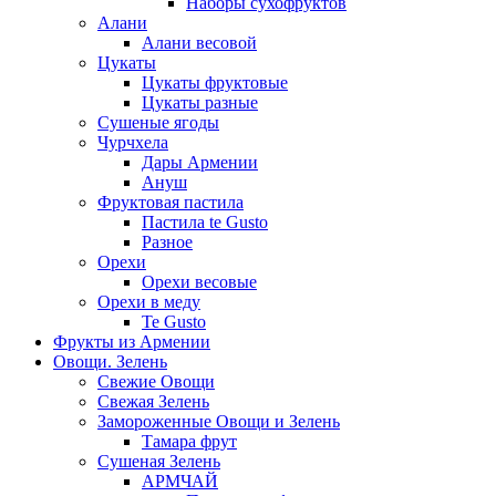
Наборы сухофруктов
Алани
Алани весовой
Цукаты
Цукаты фруктовые
Цукаты разные
Сушеные ягоды
Чурчхела
Дары Армении
Ануш
Фруктовая пастила
Пастила te Gusto
Разное
Орехи
Орехи весовые
Орехи в меду
Te Gusto
Фрукты из Армении
Овощи. Зелень
Свежие Овощи
Свежая Зелень
Замороженные Овощи и Зелень
Тамара фрут
Сушеная Зелень
АРМЧАЙ