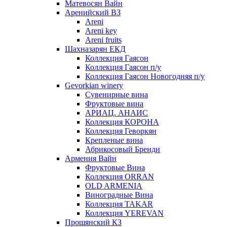
Матевосян Вайн
Аренийский ВЗ
Areni
Areni key
Areni fruits
Шахназарян ЕКД
Коллекция Гаясон
Коллекция Гаясон п/у
Коллекция Гаясон Новогодняя п/у
Gevorkian winery
Сувенирные вина
Фруктовые вина
АРИАЦ. АНАИС
Коллекция КОРОНА
Коллекция Геворкян
Крепленые вина
Абрикосовый Бренди
Армения Вайн
Фруктовые Вина
Коллекция ORRAN
OLD ARMENIA
Виноградные Вина
Коллекция TAKAR
Коллекция YEREVAN
Прошянский КЗ