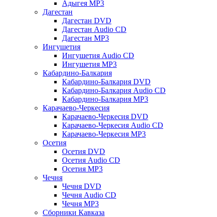
Адыгея MP3
Дагестан
Дагестан DVD
Дагестан Audio CD
Дагестан MP3
Ингушетия
Ингушетия Audio CD
Ингушетия MP3
Кабардино-Балкария
Кабардино-Балкария DVD
Кабардино-Балкария Audio CD
Кабардино-Балкария MP3
Карачаево-Черкесия
Карачаево-Черкесия DVD
Карачаево-Черкесия Audio CD
Карачаево-Черкесия MP3
Осетия
Осетия DVD
Осетия Audio CD
Осетия MP3
Чечня
Чечня DVD
Чечня Audio CD
Чечня MP3
Сборники Кавказа