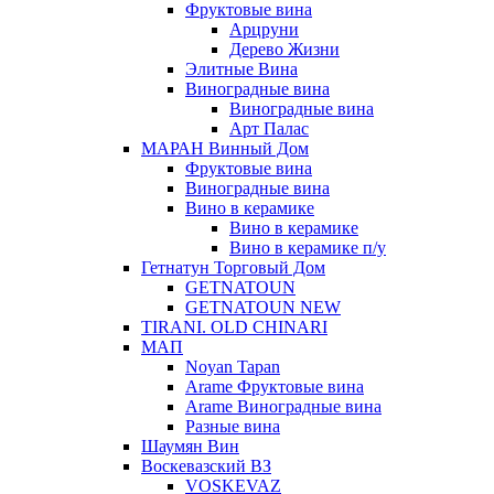
Фруктовые вина
Арцруни
Дерево Жизни
Элитные Вина
Виноградные вина
Виноградные вина
Арт Палас
МАРАН Винный Дом
Фруктовые вина
Виноградные вина
Вино в керамике
Вино в керамике
Вино в керамике п/у
Гетнатун Торговый Дом
GETNATOUN
GETNATOUN NEW
TIRANI. OLD CHINARI
МАП
Noyan Tapan
Arame Фруктовые вина
Arame Виноградные вина
Разные вина
Шаумян Вин
Воскевазский ВЗ
VOSKEVAZ