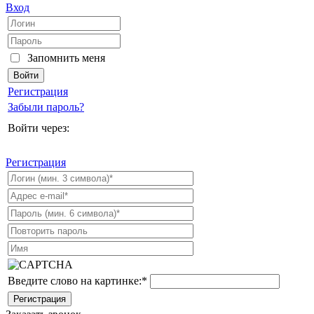
Вход
Запомнить меня
Регистрация
Забыли пароль?
Войти через:
Регистрация
Введите слово на картинке:
*