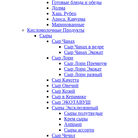
Готовые блюда и обеды
Долма
Хаш. Рубец
Ариса. Кавурма
Маринованные
Кисломолочные Продукты
Сыры
Сыр Чанах
Сыр Чанах в ведре
Сыр Чанах Экокат
Сыр Лори
Сыр Лори Премиум
Сыр Лори Экокат
Сыр Лори разный
Сыр Качотта
Сыр Овечий
Сыр Козий
Сыр в Керамике
Сыр ЭКОТАВУШ
Сыры Эксклюзивный
Сыры полутведые
Крем сыры
Antipasti
Сыры ассорти
Сыр Чечил