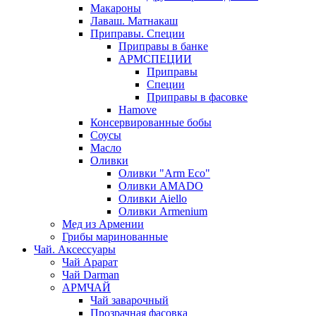
Макароны
Лаваш. Матнакаш
Приправы. Специи
Приправы в банке
АРМСПЕЦИИ
Приправы
Специи
Приправы в фасовке
Hamove
Консервированные бобы
Соусы
Масло
Оливки
Оливки "Arm Eco"
Оливки AMADO
Оливки Aiello
Оливки Armenium
Мед из Армении
Грибы маринованные
Чай. Аксессуары
Чай Арарат
Чай Darman
АРМЧАЙ
Чай заварочный
Прозрачная фасовка