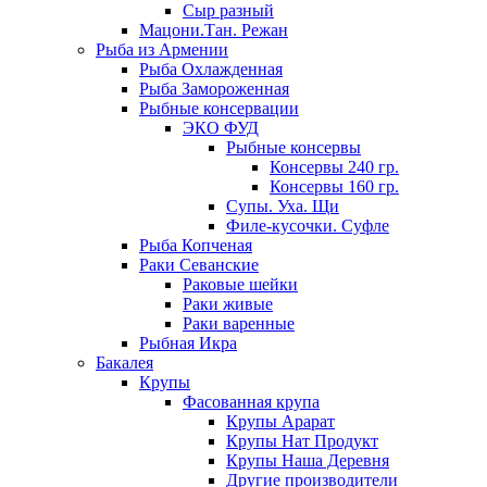
Сыр разный
Мацони.Тан. Режан
Рыба из Армении
Рыба Охлажденная
Рыба Замороженная
Рыбные консервации
ЭКО ФУД
Рыбные консервы
Консервы 240 гр.
Консервы 160 гр.
Супы. Уха. Щи
Филе-кусочки. Суфле
Рыба Копченая
Раки Севанские
Раковые шейки
Раки живые
Раки варенные
Рыбная Икра
Бакалея
Крупы
Фасованная крупа
Крупы Арарат
Крупы Нат Продукт
Крупы Наша Деревня
Другие производители