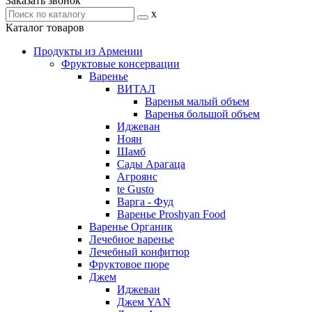
Заказать звонок
x
Каталог товаров
Продукты из Армении
Фруктовые консервации
Варенье
ВИТАЛ
Варенья малый объем
Варенья большой объем
Иджеван
Ноян
Шамб
Сады Арагаца
Агроянс
te Gusto
Варга - Фуд
Варенье Proshyan Food
Варенье Органик
Лечебное варенье
Лечебный конфитюр
Фруктовое пюре
Джем
Иджеван
Джем YAN