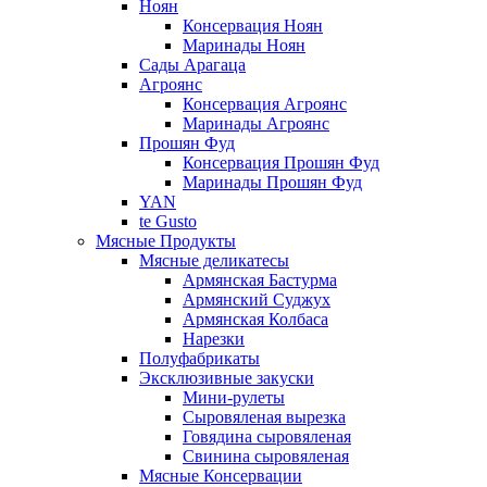
Ноян
Консервация Ноян
Маринады Ноян
Сады Арагаца
Агроянс
Консервация Агроянс
Маринады Агроянс
Прошян Фуд
Консервация Прошян Фуд
Маринады Прошян Фуд
YAN
te Gusto
Мясные Продукты
Мясные деликатесы
Армянская Бастурма
Армянский Суджух
Армянская Колбаса
Нарезки
Полуфабрикаты
Эксклюзивные закуски
Мини-рулеты
Сыровяленая вырезка
Говядина сыровяленая
Свинина сыровяленая
Мясные Консервации