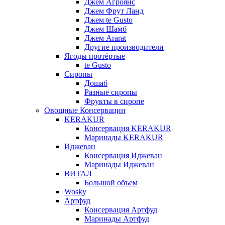
Джем Агроянс
Джем Фрут Ланд
Джем te Gusto
Джем Шамб
Джем Ararat
Другие производители
Ягоды протёртые
te Gusto
Сиропы
Дошаб
Разные сиропы
Фрукты в сиропе
Овощные Консервации
KERAKUR
Консервация KERAKUR
Маринады KERAKUR
Иджеван
Консервация Иджеван
Маринады Иджеван
ВИТАЛ
Большой объем
Wosky
Артфуд
Консервация Артфуд
Маринады Артфуд